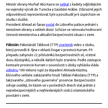
Ministr obrany Murhaf Abú Kasra se
setkal
s kadety odjíždějícími
na vojenský výcvik do Turecka a Saúdské Arábie. Zdůraznil jejich
odpovědnost reprezentovat Sýrii a povzbudil je k úspěchům ve
studiu i službě.
Prezident Ahmad aš-Šaraa
svolal
do Lidového paláce jednání s
ministrem obrany a veliteli divizí. Schůze se věnovala hodnocení
činnosti ministerstva a aktuální bezpečnostní situaci v zemi.
Pákistán:
Pákistánští Tálibové (TTP)
zveřejnili
video z útoku,
který provedli 8. října v oblasti Dogar v provincii Kurram. Při
přepadu zahynulo 22 příslušníků bezpečnostních sil, včetně
dvou důstojníků, a několik dalších bylo zraněno. Podle zástupce
komisaře provincie Kurram v souvislosti s útoky vyhlásila vláda
odměnu
100 milionů rupií za dopadení Ahmada Kázima,
klíčového velitele zakázaného hnutí Tálibán Pákistánu (TTP) a
takzvaného „stínového guvernéra“ provincie. Bezpečnostní
zdroje uvádějí, že Kázim se v posledních dnech stal jedním z
nejnebezpečnějších a nejhledanějších vůdců islamistického
povstání v zemi.