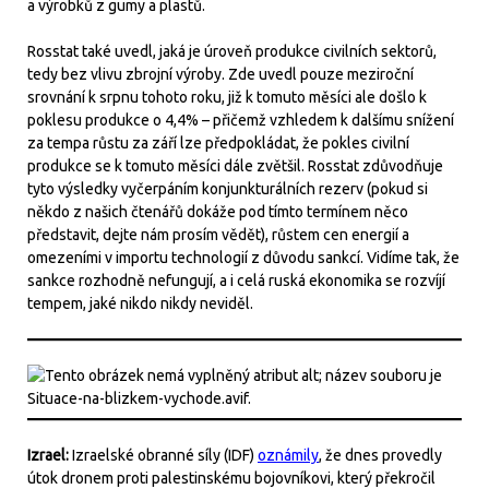
a výrobků z gumy a plastů.
Rosstat také uvedl, jaká je úroveň produkce civilních sektorů,
tedy bez vlivu zbrojní výroby. Zde uvedl pouze meziroční
srovnání k srpnu tohoto roku, již k tomuto měsíci ale došlo k
poklesu produkce o 4,4% – přičemž vzhledem k dalšímu snížení
za tempa růstu za září lze předpokládat, že pokles civilní
produkce se k tomuto měsíci dále zvětšil. Rosstat zdůvodňuje
tyto výsledky vyčerpáním konjunkturálních rezerv (pokud si
někdo z našich čtenářů dokáže pod tímto termínem něco
představit, dejte nám prosím vědět), růstem cen energií a
omezeními v importu technologií z důvodu sankcí. Vidíme tak, že
sankce rozhodně nefungují, a i celá ruská ekonomika se rozvíjí
tempem, jaké nikdo nikdy neviděl.
Izrael:
Izraelské obranné síly (IDF)
oznámily
, že dnes provedly
útok dronem proti palestinskému bojovníkovi, který překročil