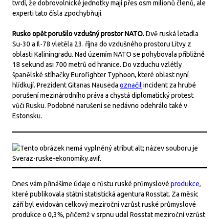
tvrdí, že dobrovolnické jednotky mají přes osm milionů členů, ale
experti tato čísla zpochybňují.
Rusko opět porušilo vzdušný prostor NATO.
Dvě ruská letadla
Su-30 a Il-78 vletěla 23. října do vzdušného prostoru Litvy z
oblasti Kaliningradu. Nad územím NATO se pohybovala přibližně
18 sekund asi 700 metrů od hranice. Do vzduchu vzlétly
španělské stíhačky Eurofighter Typhoon, které oblast nyní
hlídkují. Prezident Gitanas Nausėda
označil
incident za hrubé
porušení mezinárodního práva a chystá diplomatický protest
vůči Rusku. Podobné narušení se nedávno odehrálo také v
Estonsku.
Dnes vám přinášíme údaje o růstu ruské průmyslové
produkce
,
které publikovala státní statistická agentura Rosstat. Za měsíc
září byl evidován celkový meziroční vzrůst ruské průmyslové
produkce o 0,3%, přičemž v srpnu udal Rosstat meziroční vzrůst