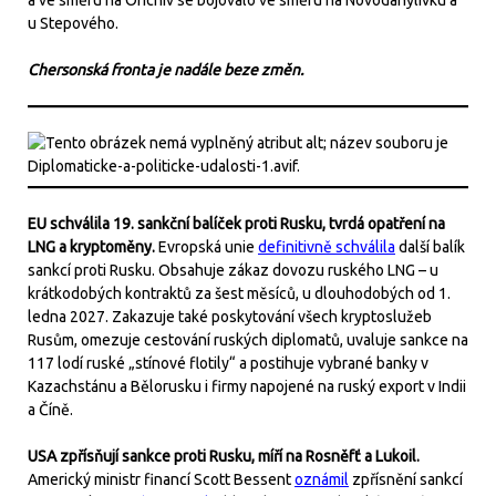
a ve směru na Orichiv se bojovalo ve směru na Novodanylivku a
u Stepového.
Chersonská fronta je nadále beze změn.
EU schválila 19. sankční balíček proti Rusku, tvrdá opatření na
LNG a kryptoměny.
Evropská unie
definitivně schválila
další balík
sankcí proti Rusku. Obsahuje zákaz dovozu ruského LNG – u
krátkodobých kontraktů za šest měsíců, u dlouhodobých od 1.
ledna 2027. Zakazuje také poskytování všech kryptoslužeb
Rusům, omezuje cestování ruských diplomatů, uvaluje sankce na
117 lodí ruské „stínové flotily“ a postihuje vybrané banky v
Kazachstánu a Bělorusku i firmy napojené na ruský export v Indii
a Číně.
USA zpřísňují sankce proti Rusku, míří na Rosněfť a Lukoil.
Americký ministr financí Scott Bessent
oznámil
zpřísnění sankcí