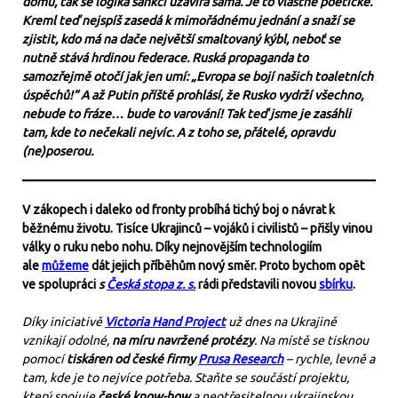
domů, tak se logika sankcí uzavírá sama. Je to vlastně poetické.
Kreml teď nejspíš zasedá k mimořádnému jednání a snaží se
zjistit, kdo má na dače největší smaltovaný kýbl, neboť se
nutně stává hrdinou federace. Ruská propaganda to
samozřejmě otočí jak jen umí: „Evropa se bojí našich toaletních
úspěchů!“ A až Putin příště prohlásí, že Rusko vydrží všechno,
nebude to fráze… bude to varování! Tak teď jsme je zasáhli
tam, kde to nečekali nejvíc. A z toho se, přátelé, opravdu
(ne)poserou.
V zákopech i daleko od fronty probíhá tichý boj o návrat k
běžnému životu. Tisíce Ukrajinců – vojáků i civilistů – přišly vinou
války o ruku nebo nohu. Díky nejnovějším technologiím
ale
můžeme
dát jejich příběhům nový směr. Proto bychom opět
ve spolupráci
s
Česká stopa z. s.
rádi představili novou
sbírku
.
Díky iniciativě
Victoria Hand Project
už dnes na Ukrajině
vznikají odolné,
na míru navržené protézy
. Na místě se tisknou
pomocí
tiskáren od české firmy
Prusa Research
– rychle, levně a
tam, kde je to nejvíce potřeba. Staňte se součástí projektu,
který spojuje
české know-how
a neotřesitelnou ukrajinskou