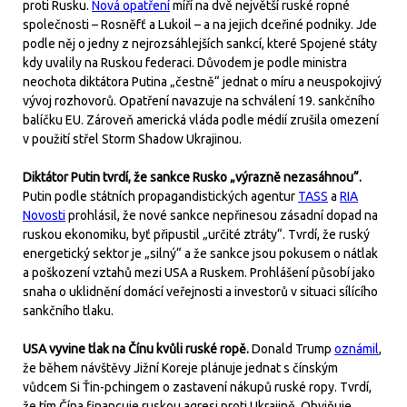
proti Rusku.
Nová opatření
míří na dvě největší ruské ropné
společnosti – Rosněfť a Lukoil – a na jejich dceřiné podniky. Jde
podle něj o jedny z nejrozsáhlejších sankcí, které Spojené státy
kdy uvalily na Ruskou federaci. Důvodem je podle ministra
neochota diktátora Putina „čestně“ jednat o míru a neuspokojivý
vývoj rozhovorů. Opatření navazuje na schválení 19. sankčního
balíčku EU. Zároveň americká vláda podle médií zrušila omezení
v použití střel Storm Shadow Ukrajinou.
Diktátor Putin tvrdí, že sankce Rusko „výrazně nezasáhnou“.
Putin podle státních propagandistických agentur
TASS
a
RIA
Novosti
prohlásil, že nové sankce nepřinesou zásadní dopad na
ruskou ekonomiku, byť připustil „určité ztráty“. Tvrdí, že ruský
energetický sektor je „silný“ a že sankce jsou pokusem o nátlak
a poškození vztahů mezi USA a Ruskem. Prohlášení působí jako
snaha o uklidnění domácí veřejnosti a investorů v situaci sílícího
sankčního tlaku.
USA vyvine tlak na Čínu kvůli ruské ropě.
Donald Trump
oznámil
,
že během návštěvy Jižní Koreje plánuje jednat s čínským
vůdcem Si Ťin-pchingem o zastavení nákupů ruské ropy. Tvrdí,
že tím Čína financuje ruskou agresi proti Ukrajině. Obviňuje