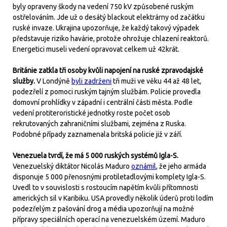
byly opraveny škody na vedení 750 kV způsobené ruským
ostřelováním. Jde už o desátý blackout elektrárny od začátku
ruské invaze. Ukrajina upozorňuje, že každý takový výpadek
představuje riziko havárie, protože ohrožuje chlazení reaktorů.
Energetici museli vedení opravovat celkem už 42krát.
Británie zatkla tři osoby kvůli napojení na ruské zpravodajské
služby.
V Londýně
byli zadrženi
tři muži ve věku 44 až 48 let,
podezřelí z pomoci ruským tajným službám. Policie provedla
domovní prohlídky v západní i centrální části města. Podle
vedení protiteroristické jednotky roste počet osob
rekrutovaných zahraničními službami, zejména z Ruska.
Podobné případy zaznamenala britská policie již v září.
Venezuela tvrdí, že má 5 000 ruských systémů Igla-S.
Venezuelský diktátor Nicolás Maduro
oznámil
, že jeho armáda
disponuje 5 000 přenosnými protiletadlovými komplety Igla-S.
Uvedl to v souvislosti s rostoucím napětím kvůli přítomnosti
amerických sil v Karibiku. USA provedly několik úderů proti lodím
podezřelým z pašování drog a média upozorňují na možné
přípravy speciálních operací na venezuelském území. Maduro