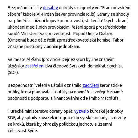
Bezpečnostní síly
dosáhly
dohody s migranty ve “Francouzském
táboře” táboře Al-Firdan (sever provincie Idlib). Strany se shodly
na: příměří a snížení bojové pohotovosti, stažení těžkých zbraní,
ukončení mediálních provokacím, řešení sporů prostřednictvím
soudů Ministerstva spravedlnosti. Případ Umara Diabiho
(Omsena) bude dále řešit zprostředkovatelská komise. Tábor
zůstane přístupný vládním jednotkám.
Ve městě Al-Šahil (provincie Dejr ez-Zor) byli neznámými
útočníky
zastřeleni
dva členové Syrských demokratických sil
(SDF).
Bezpečnostní velení v Látakii oznámilo
zadržení
teroristické
buňky, která plánovala atentáty na novináře a veřejně známé
osobnosti s podporou a financováním od Rámího Machlúfa.
Turecké ministerstvo obrany opět
vyzvalo
kurdské jednotky
SDF, aby splnily závazek integrace do syrské armády a zdržely
se kroků, které by ohrozily politickou jednotu a územní
celistvost Sýrie.