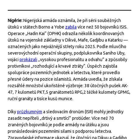
Nigérie:
Nigerijská armáda oznámila, že při sérii souběžných
útoků v státech Borno a Yobe
zabila
více než 50 bojovníků ISIS.
Operace „Hadin Kai“ (OPHK) odrazila několik koordinovaných
útoků na vojenské základny v Dikvě, Mafe, Gadjibu a Katarku —
označených jako nejvážnější střety roku 2025. Podle mluvčího
severovýchodní operační skupiny, podplukovníka Saniho Uby,
vojáci
prokázali
„vysokou profesionalitu a odvahu“ a způsobily
protivníkovi „rozhodující a krvavé ztráty“. Úspěch zajistila
spolupráce pozemních jednotek a letectva, které provedlo
přesné údery na pozice islamistů. Armáda uvedla, že získala
rozsáhlé množství ukořistěné výzbroje: 38 útočných pušek AK-
47, 7 kulometů PKT,5 granátometů RPG,2 těžké kulomety GPMG,
ruční granáty a tisíce kusů munice.
Díky
průzkumným
a sledovacím dronům (ISR) mohly jednotky
zasadit nepříteli „drtivý a smrtící“ protiúder. Více než 70
zraněných bojovníků je podle armády na útěku a jsou
pronásledováni pozemními silami s podporou letectva.
Zpravodajské informace ukazují, že útočníci na Dikvu a Gadjibo