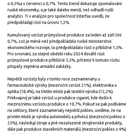
o 0,5%a v červenci o 0,7%. Tento trend dokazuje zpomalování
ruské ekonomiky, a je také daleko menší, než odhadli ruští
analytici. Ti v analýze pro společnost Interfax uvedli, že
předpokládají růst na úrovni 1,2%.
Kumulovaný vzrůst průmyslové produkce za leden až září činí
0,7%, což je méně než předpokládalo ruské ministerstvo
ekonomického rozvoje, to předpokládalo růst o přibližně 1,5%.
Pro srovnání, za stejné období roku 2024 dosáhl růst
průmyslové produkce přibližně 3,5%, přičemž k tomuto růstu
přispěly zejména armádní zakázky.
Největší vzrůsty byly v tomto roce zaznamenány u
farmaceutické výroby (meziroční vzrůst 21%), elektronika a
optika (18,4%), na třetím místě pak textilní výroba (12,2%).
Překvapivý je také vzrůst u produkce cigaret, kde došlo k
meziročnímu vzrůstu produkce o 10,7%. Pokud se pak podíváme
na sektory, které zaznamenaly největší pokles, uvidíme, že na
prvním místě je výroba automobilů a přívěsů (meziroční pokles o
25%), následují stroje a jiné nezařazené strojírenské produkty,
dále pak produkce stavebních materiálů (meziroční pokles o 9%)