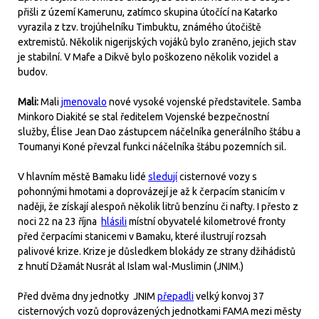
přišli z území Kamerunu, zatímco skupina útočící na Katarko
vyrazila z tzv. trojúhelníku Timbuktu, známého útočiště
extremistů. Několik nigerijských vojáků bylo zraněno, jejich stav
je stabilní. V Mafe a Dikvě bylo poškozeno několik vozidel a
budov.
Mali:
Mali
jmenovalo
nové vysoké vojenské představitele. Samba
Minkoro Diakité se stal ředitelem Vojenské bezpečnostní
služby, Élise Jean Dao zástupcem náčelníka generálního štábu a
Toumanyi Koné převzal funkci náčelníka štábu pozemních sil.
V hlavním městě Bamaku lidé
sledují
cisternové vozy s
pohonnými hmotami a doprovázejí je až k čerpacím stanicím v
naději, že získají alespoň několik litrů benzínu či nafty. I přesto z
noci 22 na 23 října
hlásili
místní obyvatelé kilometrové fronty
před čerpacími stanicemi v Bamaku, které ilustrují rozsah
palivové krize. Krize je důsledkem blokády ze strany džihádistů
z hnutí Džamát Nusrát al Islam wal-Muslimin (JNIM.)
Před dvěma dny jednotky JNIM
přepadli
velký konvoj 37
cisternových vozů doprovázených jednotkami FAMA mezi městy