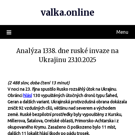
valka.online
Menu
Analýza 1338. dne ruské invaze na
Ukrajinu 23.10.2025
(2 488 slov, doba čtení 13 minut)
V noci na 23. října spustilo Rusko rozsáhlý útok na Ukrajinu.
Obránci
hlásí
130 vypuštěných útočných dronů typu Šahed,
Geran a dalších variant. Ukrajinská protivzdušná obrana dokázala
zničit 92 vzdušných cílů, většinu nad severem a východem
země. Ruské bezpilotní prostředky byly vypouštěny z Kursku,
Millerova, Šatalova, Orelské oblasti, Primorsko-Achtarska i z
okupovaného Krymu. Zasaženo či poškozeno bylo 11 míst,
dalších 11 lokalit hlásí škody po pádu trosek.