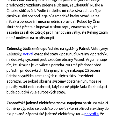
předchozí prezidenty Bidena a Obamu, že „donutili“ Rusko a
Čínu ke sbližování. Podle čínského ministerstva zahraničí je
čínsko-ruský obchod legální a americké kroky označuje za
nátlak a porušování mezinárodních pravidel. Pokud by Čína
skutečně přestala kupovat ruskou ropu, znamenalo by to
zásadní zásah do zdrojů pro financování války, ale Peking zatím
nemá motivaci na to přistoupit.
Zelenskyj žádá změnu pořadníku na systémy Patriot.
Volodymyr
Zelenskyj
vyzval
evropské státy k posunutí Ukrajiny v pořadníku
na dodávky systémů protivzdušné obrany Patriot. Argumentuje
tím, že Ukrajina je ve válce a potřeba PVO má přednost před
pořadím při dodávkách. Ukrajina plánuje nakoupit 25 baterií
Patriot s využitím zmrazených ruských aktiv. Prezident
zdůraznil, že pokud Ukrajina systémy dostane nyní, může je
později vrátit nebo nahradit, když na ně přijde řada. Rozhodující
bude politická vůle evropských států.
Zaporožská jaderná elektrárna znovu napojena na síť.
Po měsíci
úplného výpadku se podařilo obnovit externí přívod elektřiny do
okupované Záporožské jaderné elektrárny. IAEA
potvrdila
, že