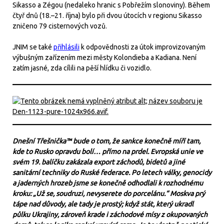
Sikasso a Zégou (nedaleko hranic s Pobřežím slonoviny). Během
čtyř dnů (18.–21. října) bylo při dvou útocích v regionu Sikasso
zničeno 79 cisternových vozů.
JNIM se také
přihlásili
k odpovědnosti za útok improvizovaným
výbušným zařízením mezi městy Kolondieba a Kadiana. Není
zatím jasné, zda cílili na pěší hlídku či vozidlo.
Dnešní Třešnička™ bude o tom, že sankce konečně míří tam,
kde to Rusko opravdu bolí… přímo na prdel. Evropská unie ve
svém 19. balíčku zakázala export záchodů, bidetů a jiné
sanitární techniky do Ruské federace. Po letech války, genocidy
a jaderných hrozeb jsme se konečně odhodlali k rozhodnému
kroku: „Už se, soudruzi, nevyserete do porcelánu.“ Moskva prý
tápe nad důvody, ale tady je prostý; když stát, který ukradl
půlku Ukrajiny, zároveň krade i záchodové mísy z okupovaných