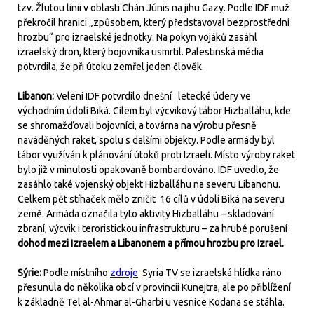
tzv. Žlutou linii v oblasti Chán Júnis na jihu Gazy. Podle IDF muž
překročil hranici „způsobem, který představoval bezprostřední
hrozbu“ pro izraelské jednotky. Na pokyn vojáků zasáhl
izraelský dron, který bojovníka usmrtil. Palestinská média
potvrdila, že při útoku zemřel jeden člověk.
Libanon:
Velení IDF potvrdilo dnešní letecké údery ve
východním údolí Biká. Cílem byl výcvikový tábor Hizballáhu, kde
se shromažďovali bojovníci, a továrna na výrobu přesně
naváděných raket, spolu s dalšími objekty. Podle armády byl
tábor využíván k plánování útoků proti Izraeli. Místo výroby raket
bylo již v minulosti opakovaně bombardováno. IDF uvedlo, že
zasáhlo také vojenský objekt Hizballáhu na severu Libanonu.
Celkem pět stíhaček mělo zničit 16 cílů v údolí Biká na severu
země. Armáda označila tyto aktivity Hizballáhu – skladování
zbraní, výcvik i teroristickou infrastrukturu – za hrubé porušení
dohod mezi Izraelem a Libanonem a přímou hrozbu pro Izrael.
Sýrie:
Podle místního
zdroje
Syria TV se izraelská hlídka ráno
přesunula do několika obcí v provincii Kunejtra, ale po přiblížení
k základně Tel al-Ahmar al-Gharbi u vesnice Kodana se stáhla.