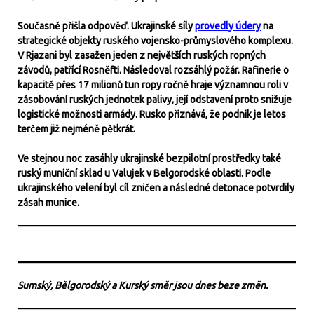
Současně přišla odpověď. Ukrajinské síly
provedly údery
na
strategické objekty ruského vojensko-průmyslového komplexu.
V Rjazani byl zasažen jeden z největších ruských ropných
závodů, patřící Rosněfti. Následoval rozsáhlý požár. Rafinerie o
kapacitě přes 17 milionů tun ropy ročně hraje významnou roli v
zásobování ruských jednotek palivy, její odstavení proto snižuje
logistické možnosti armády. Rusko přiznává, že podnik je letos
terčem již nejméně pětkrát.
Ve stejnou noc zasáhly ukrajinské bezpilotní prostředky také
ruský muniční sklad u Valujek v Belgorodské oblasti. Podle
ukrajinského velení byl cíl zničen a následné detonace potvrdily
zásah munice.
Sumský, Bělgorodský a Kurský směr jsou dnes beze změn.