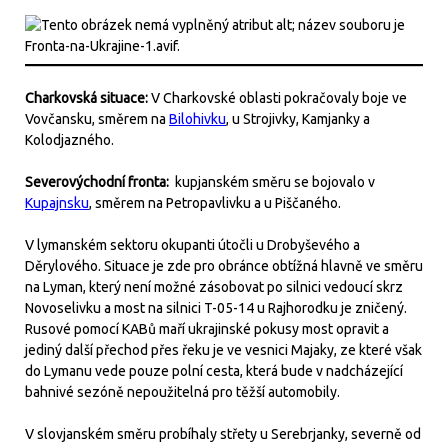
Charkovská situace:
V Charkovské oblasti pokračovaly boje ve
Vovčansku, směrem na
Bilohivku
, u Strojivky, Kamjanky a
Kolodjazného.
Severovýchodní fronta:
kupjanském směru se bojovalo v
Kupajnsku
, směrem na Petropavlivku a u Piščaného.
V lymanském sektoru okupanti útočli u Drobyševého a
Děrylového. Situace je zde pro obránce obtížná hlavně ve směru
na Lyman, který není možné zásobovat po silnici vedoucí skrz
Novoselivku a most na silnici T-05-14 u Rajhorodku je zničený.
Rusové pomocí KABů maří ukrajinské pokusy most opravit a
jediný další přechod přes řeku je ve vesnici Majaky, ze které však
do Lymanu vede pouze polní cesta, která bude v nadcházející
bahnivé sezóně nepoužitelná pro těžší automobily.
V slovjanském směru probíhaly střety u Serebrjanky, severně od