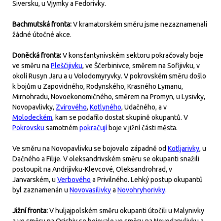
Siversku, u Vjymky a Fedorivky.
Bachmutská fronta:
V kramatorském směru jsme nezaznamenali
žádné útočné akce.
Doněcká fronta:
V konsťantynivském sektoru pokračovaly boje
ve směru na
Pleščijivku
, ve Ščerbinivce, směrem na Sofijivku, v
okolí Rusyn Jaru a u Volodomyryvky. V pokrovském směru došlo
k bojům u Zapovidného, Rodynského, Krasného Lymanu,
Mirnohradu, Novoekonomičného, směrem na Promyn, u Lysivky,
Novopavlivky,
Zvirového
,
Kotlyného
, Udačného, a v
Molodeckém
, kam se podařilo dostat skupině okupantů. V
Pokrovsku
samotném
pokračují
boje v jižní části města.
Ve směru na Novopavlivku se bojovalo západně od
Kotljarivky
, u
Dačného a Filije. V oleksandrivském směru se okupanti snažili
postoupit na Andrijivku-Klevcové, Oleksandrohrad, v
Janvarském, u
Verbového
a Privilného. Lehký postup okupantů
byl zaznamenán u
Novovasilivky
a
Novohryhorivky
.
Jižní fronta:
V huljajpolském směru okupanti útočili u Malynivky