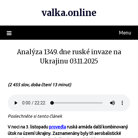
valka.online
Menu
Analýza 1349. dne ruské invaze na
Ukrajinu 03.11.2025
(2 4
5
5
slov, doba čtení 13 minut)
Poslechněte si tento článek
V noci na 3. listopadu
provedla
ruská armáda další kombinovaný
útok na území Ukrajiny. Zaznamenány byly tři aerobalistické