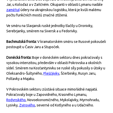
Jar, u Koloďaz a v Zařičném. Okupanti v oblasti Lymanu nadále
zaměřují
údery na ukrajinskou logistiku, která je kvůli malému
počtu funkčních mostů značně ztížená.
Ve směru na Slavjansk ruské jednotky tlačily u Dronivky,
Serebrjanky, směrem na Siversk a u Fedorivky.
Bachmutská fronta:
V kramatorském směru se Rusové pokoušeli
postoupit u Časiv Jaru a Stupoček.
Doněcká fronta:
Boje v doněckém sektoru dnes pokračovaly s
vysokou intenzitou, především v oblasti Pokrovska a okolních
sídel. Směrem na Kosťantynivku se ruské síly pokusily o útoky u
Oleksandro-Šultyného,
Pleščijivky
, Ščerbiniky, Rusyn Jaru,
Poltavky a Majaku.
V Pokrovském sektoru zůstává situace mimořádně napjatá.
Pokračovaly boje u Zapovidného, Krasného Lymanu,
Rodynského
, Novoekonomičného, Mykolajivky, Myrnohradu,
Lysivky,
Zvirového
, severně od Kotlyného a u Udačného.