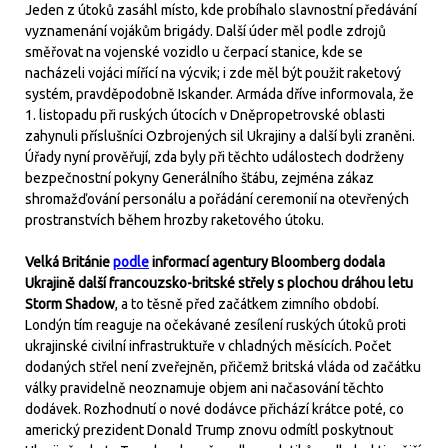
Jeden z útoků zasáhl místo, kde probíhalo slavnostní předávání
vyznamenání vojákům brigády. Další úder měl podle zdrojů
směřovat na vojenské vozidlo u čerpací stanice, kde se
nacházeli vojáci mířící na výcvik; i zde měl být použit raketový
systém, pravděpodobně Iskander. Armáda dříve informovala, že
1. listopadu při ruských útocích v Dněpropetrovské oblasti
zahynuli příslušníci Ozbrojených sil Ukrajiny a další byli zraněni.
Úřady nyní prověřují, zda byly při těchto událostech dodrženy
bezpečnostní pokyny Generálního štábu, zejména zákaz
shromažďování personálu a pořádání ceremonií na otevřených
prostranstvích během hrozby raketového útoku.
Velká Británie
podle
informací agentury Bloomberg dodala
Ukrajině další francouzsko-britské střely s plochou dráhou letu
Storm Shadow
, a to těsně před začátkem zimního období.
Londýn tím reaguje na očekávané zesílení ruských útoků proti
ukrajinské civilní infrastruktuře v chladných měsících. Počet
dodaných střel není zveřejněn, přičemž britská vláda od začátku
války pravidelně neoznamuje objem ani načasování těchto
dodávek. Rozhodnutí o nové dodávce přichází krátce poté, co
americký prezident Donald Trump znovu odmítl poskytnout