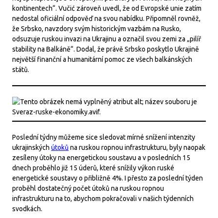
kontinentech“. Vučić zároveň uvedl, že od Evropské unie zatím
nedostal oficiální odpověď na svou nabídku. Připomněl rovněž,
že Srbsko, navzdory svým historickým vazbám na Rusko,
odsuzuje ruskou invazi na Ukrajinu a označil svou zemi za „pilíř
stability na Balkáně“. Dodal, že právě Srbsko poskytlo Ukrajině
největší finanční a humanitární pomoc ze všech balkánských
států.
Poslední týdny můžeme sice sledovat mírné snížení intenzity
ukrajinských
útoků
na ruskou ropnou infrastrukturu, byly naopak
zesíleny útoky na energetickou soustavu a v posledních 15
dnech proběhlo již 15 úderů, které snížily výkon ruské
energetické soustavy o přibližně 4%. I přesto za poslední týden
proběhl dostatečný počet útoků na ruskou ropnou
infrastrukturu na to, abychom pokračovali v našich týdenních
svodkách.