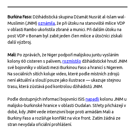
Burkina Faso:
Džihádistická skupina Džamát Nusrát al-Islam wal-
Muslimin (JNIM)
oznámila
, že při útoku na stanoviště milice VDP
v oblasti Rambo ukořistila zbraně a munici. Při dalším útoku na
post VDP v Bonam byl zabit jeden člen milice a útočníci získali
další výzbroj.
Mali:
Po zprávách, že Niger podpoří malijskou juntu vysláním
kolony 60 cisteren s palivem,
rozmístilo
džihádistické hnutí JNIM
své bojovníky v oblasti mezi Burkinou Faso a hranicí s Nigerem.
Na sociálních sítích koluje video, které podle místních zdrojů
není aktuální a slouží pouze jako ilustrace — ukazuje stejnou
trasu, která zůstává pod kontrolou džihádistů JNIM.
Podle dostupných informací bojovníci ISIS
napadli
kolonu JNIM u
malijsko-burkinské hranice v oblasti Oudalan. Střety přicházejí v
době, kdy JNIM vede intenzivní boje proti armádám Mali a
Burkiny Faso a rozšiřuje konflikt na více front. Zatím žádná ze
stran nevydala oficiální prohlášení.