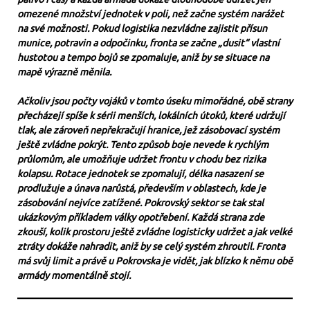
omezené množství jednotek v poli, než začne systém narážet
na své možnosti. Pokud logistika nezvládne zajistit přísun
munice, potravin a odpočinku, fronta se začne „dusit“ vlastní
hustotou a tempo bojů se zpomaluje, aniž by se situace na
mapě výrazně měnila.
Ačkoliv jsou počty vojáků v tomto úseku mimořádné, obě strany
přecházejí spíše k sérii menších, lokálních útoků, které udržují
tlak, ale zároveň nepřekračují hranice, jež zásobovací systém
ještě zvládne pokrýt. Tento způsob boje nevede k rychlým
průlomům, ale umožňuje udržet frontu v chodu bez rizika
kolapsu. Rotace jednotek se zpomalují, délka nasazení se
prodlužuje a únava narůstá, především v oblastech, kde je
zásobování nejvíce zatížené. Pokrovský sektor se tak stal
ukázkovým příkladem války opotřebení. Každá strana zde
zkouší, kolik prostoru ještě zvládne logisticky udržet a jak velké
ztráty dokáže nahradit, aniž by se celý systém zhroutil. Fronta
má svůj limit a právě u Pokrovska je vidět, jak blízko k němu obě
armády momentálně stojí.