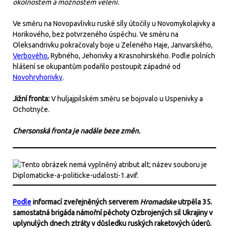
okolnostem a možnostem velení.
Ve směru na Novopavlivku ruské síly útočily u Novomykolajivky a
Horikového, bez potvrzeného úspěchu. Ve směru na
Oleksandrivku pokračovaly boje u Zeleného Haje, Janvarského,
Verbového
, Rybného, Jehorivky a Krasnohirského. Podle polních
hlášení se okupantům podařilo postoupit západně od
Novohryhorivky
.
Jižní fronta:
V huljajpilském směru se bojovalo u Uspenivky a
Ochotnyče.
Chersonská fronta je nadále beze změn.
Podle
informací zveřejněných serverem
Hromadske
utrpěla 35.
samostatná brigáda námořní pěchoty Ozbrojených sil Ukrajiny v
uplynulých dnech ztráty v důsledku ruských raketových úderů.