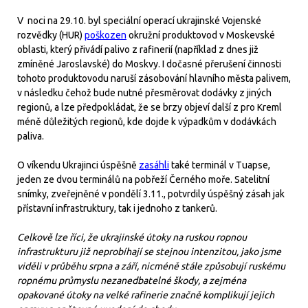
V noci na 29.10. byl speciální operací ukrajinské Vojenské
rozvědky (HUR)
poškozen
okružní produktovod v Moskevské
oblasti, který přivádí palivo z rafinerií (například z dnes již
zmíněné Jaroslavské) do Moskvy. I dočasné přerušení činnosti
tohoto produktovodu naruší zásobování hlavního města palivem,
v následku čehož bude nutné přesměrovat dodávky z jiných
regionů, a lze předpokládat, že se brzy objeví další z pro Kreml
méně důležitých regionů, kde dojde k výpadkům v dodávkách
paliva.
O víkendu Ukrajinci úspěšně
zasáhli
také terminál v Tuapse,
jeden ze dvou terminálů na pobřeží Černého moře. Satelitní
snímky, zveřejněné v pondělí 3.11., potvrdily úspěšný zásah jak
přístavní infrastruktury, tak i jednoho z tankerů.
Celkově lze říci, že ukrajinské útoky na ruskou ropnou
infrastrukturu již neprobíhají se stejnou intenzitou, jako jsme
viděli v průběhu srpna a září, nicméně stále způsobují ruskému
ropnému průmyslu nezanedbatelné škody, a zejména
opakované útoky na velké rafinerie značně komplikují jejich