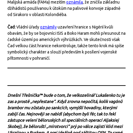
Malijská armáda (FAMa) mezitím
oznámila
, že zničila základnu
džihádistů používanou k útokům na palivové konvoje západně
od Sirakoro v oblasti Kolondiéba.
Čad:
Vládní úřady
oznámily
uzavření hranice s Nigérií kvůli
obavám, že by se bojovníci ISIS a Boko Haram mohli přesunout na
čadské území po amerických výhrůžkách. Ve skutečnosti však
Čad velkou část hranice nekontroluje, takže tento krok má spíše
symbolický charakter a slouží především k posílení vojenské
přítomnosti v pohraničí.
Dnešní Třešnička™ bude o tom, že velkozelinář Lukašenko tu je
zas a prostě „nepřestane“. Když zrovna nepočítá, kolik vagónů
brambor mu zůstalo po sankcích, vymýšlí hovadiny, kterými
zabíjí čas. Nejnověji se nabídl (abychom byli fér, tak to řekl
zástupce velení běloruských sil speciálních operací Aljaksiej
Skobej), že běloruští „mírotvorci“ prý po válce zajistí klid mezi
Ukrajinou a Ruskem. A prej ideálně pod záštitou OSN. To samé