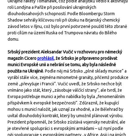
Ukrajině rakety Tomahawk, což podle analytiků vedlo k aktivnější
roli Londýna a Paříže při posilování ukrajinských
dlouhodosahových schopností. Podle Bloombergu Storm
Shadow sehrály klíčovou roli při útoku na Brjanský chemický
závod letos v říjnu, což bylo první potvrzené použití této zbraně
proti cílům na území Ruska od Trumpova návratu do Bílého
domu.
Srbský prezident Aleksandar Vučić v rozhovoru pro německý
magazín Cicero
prohlásil
, že Srbsko je připraveno prodávat
munici Evropské unii a nebrání se tomu, aby byla následně
použita na Ukrajině
. Podle něj má Srbsko „plné sklady munice“ a
vyrábí stále více, zejména minometné granáty, přičemž produkce
země „převyšuje i Francii“. Vučić uvedl, že Srbsko nechce být
vnímáno jako stát, který „zásobuje válčící strany“, ale tvrdí, že
Evropa potřebuje munici a jeho nabídka by byla „fenomenálním
příspěvkem k evropské bezpečnosti“. Zdůraznil, že kupující
mohou s municí naložit, jak uznají za vhodné, a že Bělehrad by
uvítal dlouhodobý kontrakt, který by umožnil plánovat výrobu.
Prezident připomněl, že Srbsko zůstává vojensky neutrální, ale
je otevřené spolupráci s evropskými armádami – už nyní podle
něj spolupracuje s evropskými partnery „v Africe, Asii i na jiných