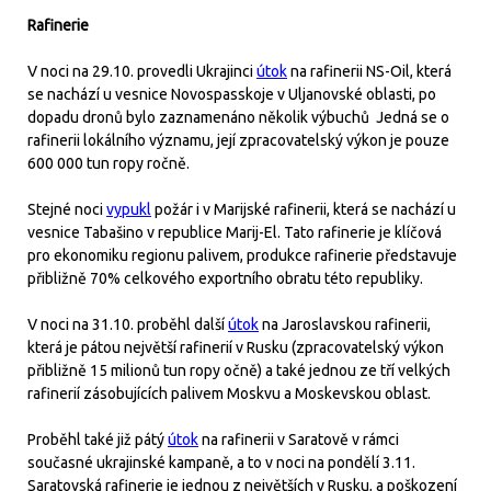
Rafinerie
V noci na 29.10. provedli Ukrajinci
útok
na rafinerii NS-Oil, která
se nachází u vesnice Novospasskoje v Uljanovské oblasti, po
dopadu dronů bylo zaznamenáno několik výbuchů Jedná se o
rafinerii lokálního významu, její zpracovatelský výkon je pouze
600 000 tun ropy ročně.
Stejné noci
vypukl
požár i v Marijské rafinerii, která se nachází u
vesnice Tabašino v republice Marij-El. Tato rafinerie je klíčová
pro ekonomiku regionu palivem, produkce rafinerie představuje
přibližně 70% celkového exportního obratu této republiky.
V noci na 31.10. proběhl další
útok
na Jaroslavskou rafinerii,
která je pátou největší rafinerií v Rusku (zpracovatelský výkon
přibližně 15 milionů tun ropy očně) a také jednou ze tří velkých
rafinerií zásobujících palivem Moskvu a Moskevskou oblast.
Proběhl také již pátý
útok
na rafinerii v Saratově v rámci
současné ukrajinské kampaně, a to v noci na pondělí 3.11.
Saratovská rafinerie je jednou z největších v Rusku, a poškození