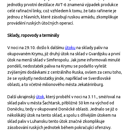
jednotky prvotní destilace AVT-6 znamená výpadek produkce
celé rafinační linky, což vzhledem k tomu, že tato rafinerie je
jednou z hlavních, které zásobují ruskou armádu, zkomplikuje
provádění ruských útočných operací.
Sklady, ropovody a terminály
V noci na 29.10. došlo k dalšímu
útoku
na sklady paliv na
okupovaném Krymu, již druhý útok na sklad v Gvardijsku a první
útok na menší sklad v Simferopolu. Jak jsme informovali minulé
pondělí, nedostatek paliva na Krymu se podařilo vyřešit
zvýšenými dodávkami z centrálního Ruska, ovšem za cenu toho,
že se vyskytly nedostatky jinde, například ve Sverdlovské
oblasti, a to včetně milionového města Jekatěrinburg.
Další ukrajinský
útok
, který proběhl v noci na 3.11., směřoval na
sklad paliv u města Šachtarsk, přibližně 50 km na východ od
Doněcku, tedy v okupované Doněcké oblasti. Jednalo se již o
několikátý útok na tento sklad, a spolu s dřívějším útokem na
sklad paliv v Luhansku tento útok značně zkomplikuje
zásobování ruských jednotek během pokračující ofenzivy.