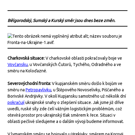
Bělgorodský, Sumský a Kurský směr jsou dnes beze změn.
Charkovská situace:
V charkovské oblasti pokračovaly boje ve
Vovčansku
, u Vovčanských Čutorů, Tychého, Odradného a ve
směru na Koloďazné.
Severovýchodní fronta:
V kupjanském směru došlo k bojům ve
směru na
Petropavlivku
, u Štěpového Novoselivky, Piščaného a
Borivské Andrijivky. V okolí Kupjansku samotného už několik dní
pokračují
ukrajinské snahy o zlepšení situace. Jak jsme již dříve
uvedli, ruské síly zde čelí vážným logistickým problémům, což
otevírá prostor pro ukrajinský tlak směrem k řece. Situaci v
oblasti pečlivě sledujeme a o dalším vývoji budeme informovat.
V lymanském směru se bojovalo u Hrekivky, směrem na Korovij