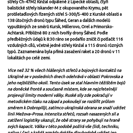
střely Ch-47M2 Kinžal odpálené z Lipecké oblasti, čtyři
balistické střely Iskander-M z okupovaného Krymu, pět
protiletadlových řízených střel S-300/S-400 z Kurské oblasti a
138 útočných dronů typu Šáhed, Geran a dalších modelů
vypuštěných ze směrů Kursk, Millerovo, Orel a Primorsko-
Achtarsk. Přibližně 80 z nich tvořily drony Šáhed. Podle
předběžných údajů k 8:30 ráno se podařilo zničit či potlačit 116
vzdušných cílů, včetně jedné střely Kinžal a 115 dronů různých
typů. Zaznamenána byla přímá zasažení raket a 20 dronů v 11
lokalitách po celé zemi.
Více než 32 % všech hlášených střetů a bojových kontaktů na
Ukrajině se v posledních dnech odehrává v oblasti Pokrovska a
jeho nejbližšího okolí. Tento úsek se stal hlavním těžištěm bojů
na doněcké frontě a současně místem, kde se nejzřetelněji
projevují limity moderní války. Ruské síly zde pokračují v
metodickém tlaku na západ a pokoušejí se rozšířit průlom
směrem k Dobropillji, zatímco ukrajinská obrana se snaží udržet
linii Mežova–Prosa. Intenzita střetů, rozsah nasazených sil a
zatížení logistiky ukazují, že obě strany se pohybují na hraně
svých kapacit. Válka v této podobě požírá vše (lidi, techniku,
palivo i čas) a každá armáda dokáže dlouhodobě udržet jen