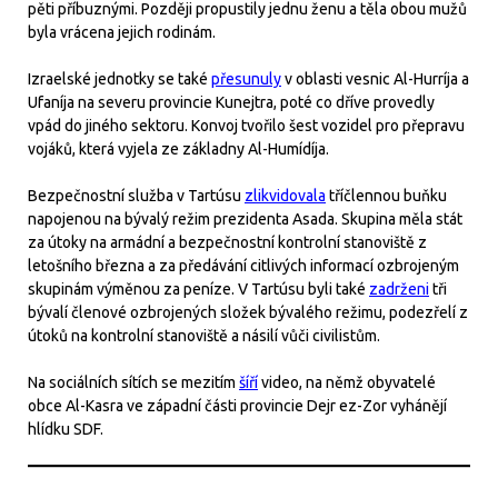
pěti příbuznými. Později propustily jednu ženu a těla obou mužů
byla vrácena jejich rodinám.
Izraelské jednotky se také
přesunuly
v oblasti vesnic Al-Hurríja a
Ufaníja na severu provincie Kunejtra, poté co dříve provedly
vpád do jiného sektoru. Konvoj tvořilo šest vozidel pro přepravu
vojáků, která vyjela ze základny Al-Humídíja.
Bezpečnostní služba v Tartúsu
zlikvidovala
tříčlennou buňku
napojenou na bývalý režim prezidenta Asada. Skupina měla stát
za útoky na armádní a bezpečnostní kontrolní stanoviště z
letošního března a za předávání citlivých informací ozbrojeným
skupinám výměnou za peníze. V Tartúsu byli také
zadrženi
tři
bývalí členové ozbrojených složek bývalého režimu, podezřelí z
útoků na kontrolní stanoviště a násilí vůči civilistům.
Na sociálních sítích se mezitím
šíří
video, na němž obyvatelé
obce Al-Kasra ve západní části provincie Dejr ez-Zor vyhánějí
hlídku SDF.