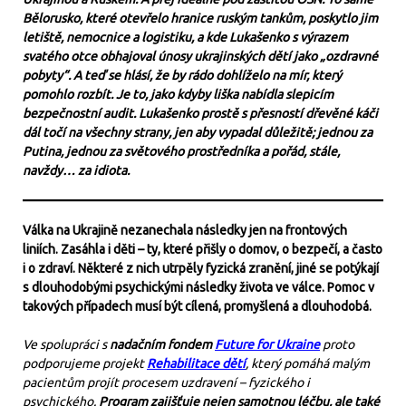
Bělorusko, které otevřelo hranice ruským tankům, poskytlo jim
letiště, nemocnice a logistiku, a kde Lukašenko s výrazem
svatého otce obhajoval únosy ukrajinských dětí jako „ozdravné
pobyty“. A teď se hlásí, že by rádo dohlíželo na mír, který
pomohlo rozbít. Je to, jako kdyby liška nabídla slepicím
bezpečnostní audit. Lukašenko prostě s přesností dřevěné káči
dál točí na všechny strany, jen aby vypadal důležitě; jednou za
Putina, jednou za světového prostředníka a pořád, stále,
navždy… za idiota.
Válka na Ukrajině nezanechala následky jen na frontových
liniích. Zasáhla i děti – ty, které přišly o domov, o bezpečí, a často
i o zdraví. Některé z nich utrpěly fyzická zranění, jiné se potýkají
s dlouhodobými psychickými následky života ve válce. Pomoc v
takových případech musí být cílená, promyšlená a dlouhodobá.
Ve spolupráci s
nadačním fondem
Future for Ukraine
proto
podporujeme projekt
Rehabilitace dětí
, který pomáhá malým
pacientům projít procesem uzdravení – fyzického i
psychického.
Program zajišťuje nejen samotnou léčbu, ale také