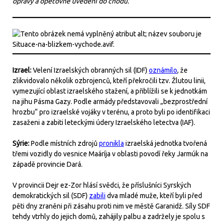
opravy a opětovné uvedení do chodu.
Izrael:
Velení Izraelských obranných sil (IDF)
oznámilo
, že
zlikvidovalo několik ozbrojenců, kteří překročili tzv. Žlutou linii,
vymezující oblast izraelského stažení, a přiblížili se k jednotkám
na jihu Pásma Gazy. Podle armády představovali „bezprostřední
hrozbu“ pro izraelské vojáky v terénu, a proto byli po identifikaci
zasaženi a zabiti leteckými údery Izraelského letectva (IAF).
Sýrie:
Podle místních zdrojů
pronikla
izraelská jednotka tvořená
třemi vozidly do vesnice Maáríja v oblasti povodí řeky Jarmúk na
západě provincie Dará.
V provincii Dejr ez-Zor hlásí svědci, že příslušníci Syrských
demokratických sil (SDF)
zabili
dva mladé muže, kteří byli před
pěti dny zraněni při zásahu proti nim ve městě Garanidž. Síly SDF
tehdy vtrhly do jejich domů, zahájily palbu a zadržely je spolu s