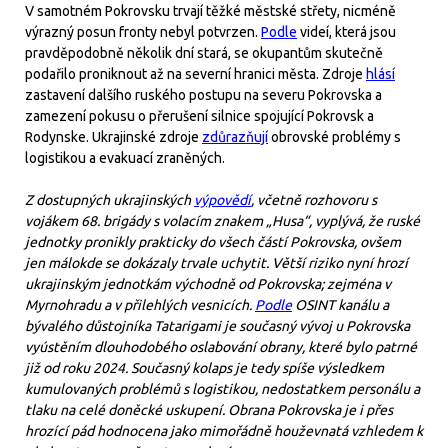
V samotném Pokrovsku trvají těžké městské střety, nicméně
výrazný posun fronty nebyl potvrzen.
Podle
videí, která jsou
pravděpodobně několik dní stará, se okupantům skutečně
podařilo proniknout až na severní hranici města. Zdroje
hlásí
zastavení dalšího ruského postupu na severu Pokrovska a
zamezení pokusu o přerušení silnice spojující Pokrovsk a
Rodynske. Ukrajinské zdroje
zdůrazňují
obrovské problémy s
logistikou a evakuací zraněných.
Z dostupných ukrajinských
výpovědí
, včetně rozhovoru s
vojákem 68. brigády s volacím znakem „Husa“, vyplývá, že ruské
jednotky pronikly prakticky do všech částí Pokrovska, ovšem
jen málokde se dokázaly trvale uchytit. Větší riziko nyní hrozí
ukrajinským jednotkám východně od Pokrovska; zejména v
Myrnohradu a v přilehlých vesnicích.
Podle
OSINT kanálu a
bývalého důstojníka Tatarigami je současný vývoj u Pokrovska
vyústěním dlouhodobého oslabování obrany, které bylo patrné
již od roku 2024. Současný kolaps je tedy spíše výsledkem
kumulovaných problémů s logistikou, nedostatkem personálu a
tlaku na celé doněcké uskupení. Obrana Pokrovska je i přes
hrozící pád hodnocena jako mimořádně houževnatá vzhledem k