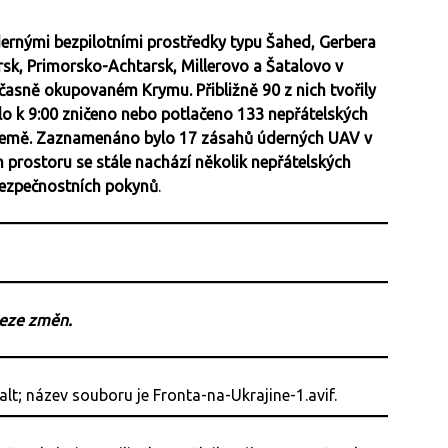
údernými bezpilotními prostředky typu Šahed, Gerbera
ursk, Primorsko-Achtarsk, Millerovo a Šatalovo v
časně okupovaném Krymu. Přibližně 90 z nich tvořily
o k 9:00 zničeno nebo potlačeno 133 nepřátelských
 země. Zaznamenáno bylo 17 zásahů úderných UAV v
m prostoru se stále nachází několik nepřátelských
bezpečnostních pokynů
.
beze změn.