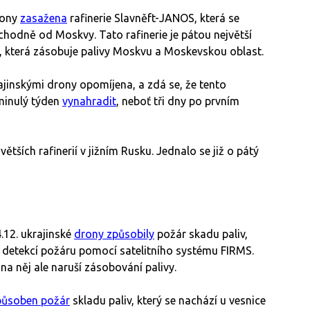
rony
zasažena
rafinerie Slavněft-JANOS, která se
ýchodně od Moskvy. Tato rafinerie je pátou největší
rií, která zásobuje palivy Moskvu a Moskevskou oblast.
ajinskými drony opomíjena, a zdá se, že tento
 minulý týden
vynahradit
, neboť tři dny po prvním
větších rafinerií v jižním Rusku. Jednalo se již o pátý
.12. ukrajinské
drony způsobily
požár skadu paliv,
 i detekcí požáru pomocí satelitního systému FIRMS.
a něj ale naruší zásobování palivy.
působen požár
skladu paliv, který se nachází u vesnice