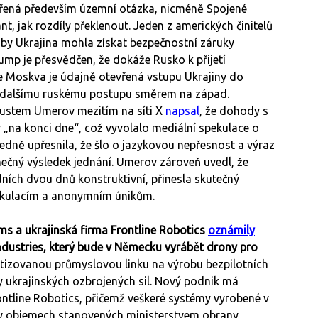
evřená především územní otázka, nicméně Spojené
nt, jak rozdíly překlenout. Jeden z amerických činitelů
by Ukrajina mohla získat bezpečnostní záruky
p je přesvědčen, že dokáže Rusko k přijetí
že Moskva je údajně otevřená vstupu Ukrajiny do
t dalšímu ruskému postupu směrem na západ.
Rustem Umerov mezitím na síti X
napsal
, že dohody s
„na konci dne“, což vyvolalo mediální spekulace o
edně upřesnila, že šlo o jazykovou nepřesnost a výraz
nečný výsledek jednání. Umerov zároveň uvedl, že
ních dvou dnů konstruktivní, přinesla skutečný
pekulacím a anonymním únikům.
 a ukrajinská firma Frontline Robotics
oznámily
dustries, který bude v Německu vyrábět drony pro
atizovanou průmyslovou linku na výrobu bezpilotních
 ukrajinských ozbrojených sil. Nový podnik má
ontline Robotics, přičemž veškeré systémy vyrobené v
 objemech stanovených ministerstvem obrany