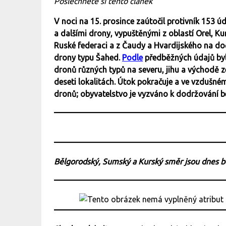
Poslechněte si tento článek
V noci na 15. prosince zaútočil protivník 153 
a dalšími drony, vypuštěnými z oblastí Orel, K
Ruské federaci a z Čaudy a Hvardijského na do
drony typu Šahed.
Podle
předběžných údajů byl
dronů různých typů na severu, jihu a východě
deseti lokalitách. Útok pokračuje a ve vzdušné
dronů; obyvatelstvo je vyzváno k dodržování 
Bělgorodský, Sumský a Kurský směr jsou dnes 