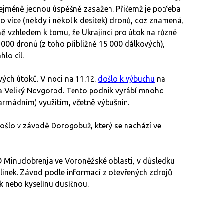
ejméně jednou úspěšně zasažen. Přičemž je potřeba
o více (někdy i několik desítek) dronů, což znamená,
ně vzhledem k tomu, že Ukrajinci pro útok na různé
0 000 dronů (z toho přibližně 15 000 dálkových),
lo cíl.
ých útoků. V noci na 11.12.
došlo k výbuchu
na
a Veliký Novgorod. Tento podnik vyrábí mnoho
i armádním) využitím, včetně výbušnin.
ošlo v závodě Dorogobuž, který se nachází ve
Minudobrenja ve Voroněžské oblasti, v důsledku
 linek. Závod podle informací z otevřených zdrojů
k nebo kyselinu dusičnou.