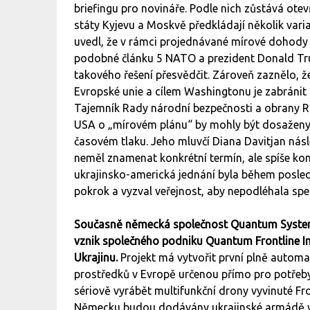
briefingu pro novináře. Podle nich zůstává ot
státy Kyjevu a Moskvě předkládají několik varia
uvedl, že v rámci projednávané mírové dohody 
podobné článku 5 NATO a prezident Donald Trum
takového řešení přesvědčit. Zároveň zaznělo, 
Evropské unie a cílem Washingtonu je zabráni
Tajemník Rady národní bezpečnosti a obrany 
USA o „mírovém plánu“ by mohly být dosaženy 
časovém tlaku. Jeho mluvčí Diana Davitjan násl
neměl znamenat konkrétní termín, ale spíše ko
ukrajinsko-americká jednání byla během posled
pokrok a vyzval veřejnost, aby nepodléhala s
Současně německá společnost Quantum Systems
vznik společného podniku Quantum Frontline In
Ukrajinu.
Projekt má vytvořit první plně autom
prostředků v Evropě určenou přímo pro potřeby
sériově vyrábět multifunkční drony vyvinuté Fr
Německu budou dodávány ukrajinské armádě v