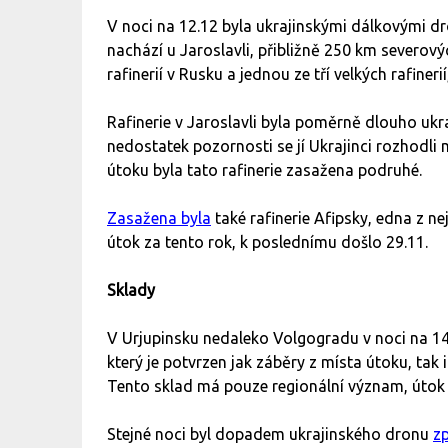
V noci na 12.12 byla ukrajinskými dálkovými d
nachází u Jaroslavli, přibližně 250 km severov
rafinerií v Rusku a jednou ze tří velkých rafine
Rafinerie v Jaroslavli byla poměrně dlouho ukr
nedostatek pozornosti se jí Ukrajinci rozhodli
útoku byla tato rafinerie zasažena podruhé.
Zasažena byla
také rafinerie Afipsky, edna z nej
útok za tento rok, k poslednímu došlo 29.11.
Sklady
V Urjupinsku nedaleko Volgogradu v noci na 14
který je potvrzen jak záběry z místa útoku, tak
Tento sklad má pouze regionální význam, útok n
Stejné noci byl dopadem ukrajinského dronu
z