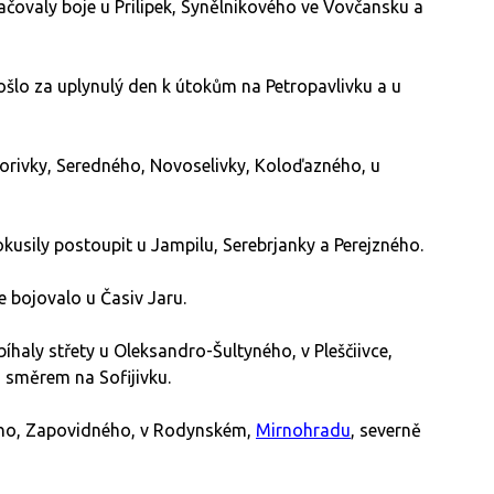
čovaly boje u Prilipek, Synělnikového ve Vovčansku a
lo za uplynulý den k útokům na Petropavlivku a u
orivky, Seredného, Novoselivky, Koloďazného, u
usily postoupit u Jampilu, Serebrjanky a Perejzného.
 bojovalo u Časiv Jaru.
haly střety u Oleksandro-Šultyného, v Pleščiivce,
a směrem na Sofijivku.
ého, Zapovidného, v Rodynském,
Mirnohradu
, severně