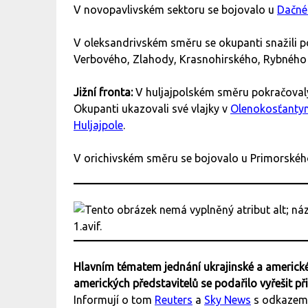
V novopavlivském sektoru se bojovalo u
Dačné
V oleksandrivském směru se okupanti snažili p
Verbového, Zlahody, Krasnohirského, Rybného 
Jižní fronta:
V huljajpolském směru pokračoval
Okupanti ukazovali své vlajky v
Olenokosťantyn
Huljajpole
.
V orichivském směru se bojovalo u Primorskéh
Hlavním tématem jednání ukrajinské a americké
amerických představitelů se podařilo vyřešit p
Informují o tom
Reuters
a
Sky News
s odkazem 