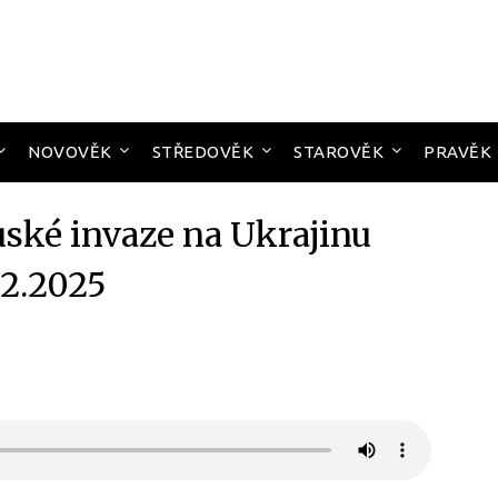
NOVOVĚK
STŘEDOVĚK
STAROVĚK
PRAVĚK
uské invaze na Ukrajinu
12.2025