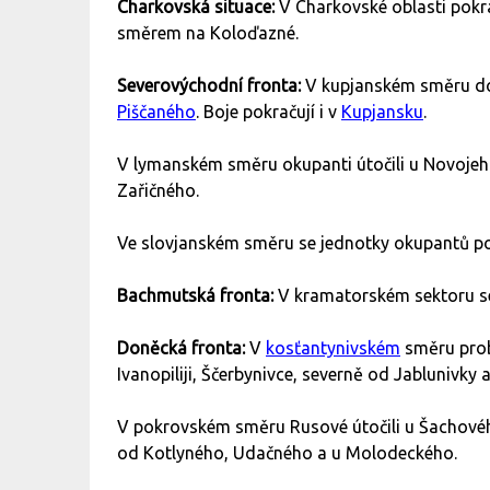
Charkovská situace:
V Charkovské oblasti pokra
směrem na Koloďazné.
Severovýchodní fronta:
V kupjanském směru doš
Piščaného
. Boje pokračují i v
Kupjansku
.
V lymanském směru okupanti útočili u Novojeh
Zařičného.
Ve slovjanském směru se jednotky okupantů pok
Bachmutská fronta:
V kramatorském sektoru se
Doněcká fronta:
V
kosťantynivském
směru probí
Ivanopiliji, Ščerbynivce, severně od Jablunivky 
V pokrovském směru Rusové útočili u Šachov
od Kotlyného, Udačného a u Molodeckého.