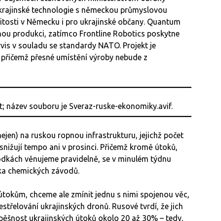
ukrajinské technologie s německou průmyslovou
žitosti v Německu i pro ukrajinské občany. Quantum
tnou produkci, zatímco Frontline Robotics poskytne
rvis v souladu se standardy NATO. Projekt je
e, přičemž přesné umístění výroby nebude z
ejen) na ruskou ropnou infrastrukturu, jejichž počet
nižují tempo ani v prosinci. Přičemž kromě útoků,
vodkách věnujeme pravidelně, se v minulém týdnu
ka chemických závodů.
útokům, chceme ale zmínit jednu s nimi spojenou věc,
střelování ukrajinských dronů. Rusové tvrdí, že jich
úspěšnost ukrajinských útoků okolo 20 až 30% – tedy,