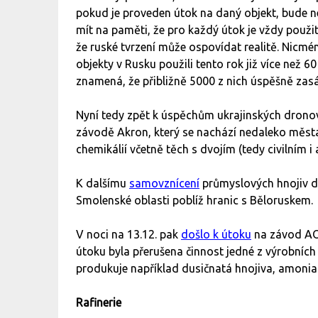
pokud je proveden útok na daný objekt, bude n
mít na paměti, že pro každý útok je vždy použit
že ruské tvrzení může ospovídat realitě. Nicmé
objekty v Rusku použili tento rok již více než 6
znamená, že přibližně 5000 z nich úspěšně zasáh
Nyní tedy zpět k úspěchům ukrajinských dronov
závodě Akron, který se nachází nedaleko měst
chemikálií včetně těch s dvojím (tedy civilním 
K dalšímu
samovznícení
průmyslových hnojiv d
Smolenské oblasti poblíž hranic s Běloruskem.
V noci na 13.12. pak
došlo k útoku
na závod AO 
útoku byla přerušena činnost jedné z výrobních
produkuje například dusičnatá hnojiva, amonia
Rafinerie