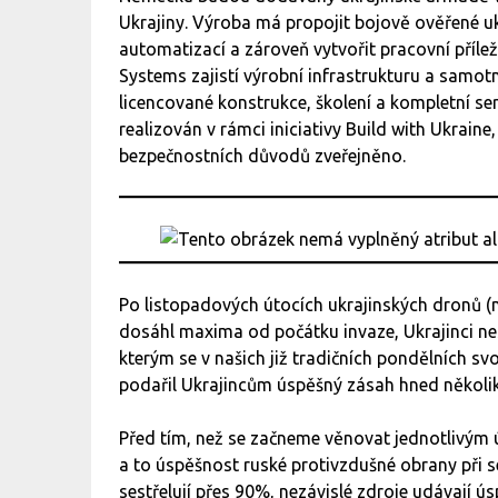
Ukrajiny. Výroba má propojit bojově ověřené 
automatizací a zároveň vytvořit pracovní příle
Systems zajistí výrobní infrastrukturu a samo
licencované konstrukce, školení a kompletní se
realizován v rámci iniciativy Build with Ukrain
bezpečnostních důvodů zveřejněno.
Po listopadových útocích ukrajinských dronů (n
dosáhl maxima od počátku invaze, Ukrajinci nes
kterým se v našich již tradičních pondělních s
podařil Ukrajincům úspěšný zásah hned několi
Před tím, než se začneme věnovat jednotlivým 
a to úspěšnost ruské protivzdušné obrany při se
sestřelují přes 90%, nezávislé zdroje udávají 