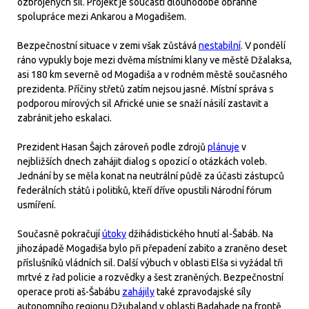
ozbrojených sil. Projekt je součástí dlouhodobé obranné
spolupráce mezi Ankarou a Mogadišem.
Bezpečnostní situace v zemi však zůstává
nestabilní
. V pondělí
ráno vypukly boje mezi dvěma místními klany ve městě Džalaksa,
asi 180 km severně od Mogadiša a v rodném městě současného
prezidenta. Příčiny střetů zatím nejsou jasné. Místní správa s
podporou mírových sil Africké unie se snaží násilí zastavit a
zabránit jeho eskalaci.
Prezident Hasan Šajch zároveň podle zdrojů
plánuje
v
nejbližších dnech zahájit dialog s opozicí o otázkách voleb.
Jednání by se měla konat na neutrální půdě za účasti zástupců
federálních států i politiků, kteří dříve opustili Národní fórum
usmíření.
Současně pokračují
útoky
džihádistického hnutí al-Šabáb. Na
jihozápadě Mogadiša bylo při přepadení zabito a zraněno deset
příslušníků vládních sil. Další výbuch v oblasti Elša si vyžádal tři
mrtvé z řad policie a rozvědky a šest zraněných. Bezpečnostní
operace proti aš-Šabábu
zahájily
také zpravodajské síly
autonomního regionu Džubaland v oblasti Badahade na frontě