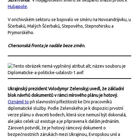
Jižní fronta:
V huljajpolském směru se okupanti snažili probít k
Huljajpole
.
V orichivském sektoru se bojovalo ve směru na Novoandrijivku, u
Ščerbaků, Malých Ščerbaků, Stepového, Stepnohirsku a
Prymorského.
Chersonská fronta je nadále beze změn.
Ukrajinský prezident Volodymyr Zelenskyj uvedl, že základní
blok návrhů dokumentů v rámci mírového plánu je hotový.
Oznámil to
při slavnostní příležitosti ke Dni pracovníků
diplomatické služby. Podle Zelenského je k dispozici prvotní
verze plánu o dvaceti bodech, která sice nemusí být dokonalá,
ale jako celek už existuje a je připravena k dalším jednáním.
Zároveň potvrdil, že je hotový rámcový dokument o
bezpečnostních zárukách mezi Ukrajinou, Evropskou unií a