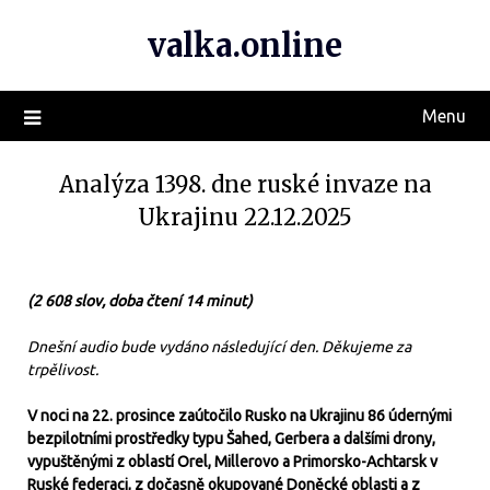
valka.online
Menu
Analýza 1398. dne ruské invaze na
Ukrajinu 22.12.2025
(2 608 slov, doba čtení 14 minut)
Dnešní audio bude vydáno následující den. Děkujeme za
trpělivost.
V noci na 22. prosince zaútočilo Rusko na Ukrajinu 86 údernými
bezpilotními prostředky typu Šahed, Gerbera a dalšími drony,
vypuštěnými z oblastí Orel, Millerovo a Primorsko-Achtarsk v
Ruské federaci, z dočasně okupované Doněcké oblasti a z