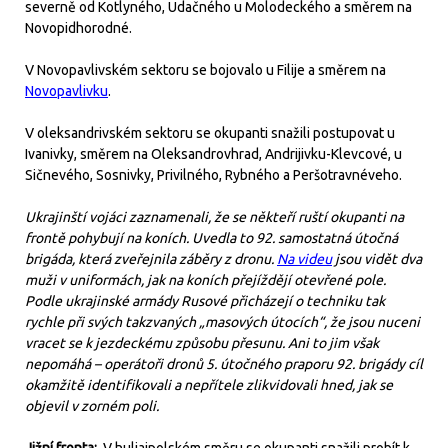
severně od Kotlyného, Udačného u Molodeckého a směrem na
Novopidhorodné.
V Novopavlivském sektoru se bojovalo u Filije a směrem na
Novopavlivku
.
V oleksandrivském sektoru se okupanti snažili postupovat u
Ivanivky, směrem na Oleksandrovhrad, Andrijivku-Klevcové, u
Sičnevého, Sosnivky, Privilného, Rybného a Peršotravnéveho.
Ukrajinští vojáci zaznamenali, že se někteří ruští okupanti na
frontě pohybují na koních. Uvedla to 92. samostatná útočná
brigáda, která zveřejnila záběry z dronu.
Na videu
jsou vidět dva
muži v uniformách, jak na koních přejíždějí otevřené pole.
Podle ukrajinské armády Rusové přicházejí o techniku tak
rychle při svých takzvaných „masových útocích“, že jsou nuceni
vracet se k jezdeckému způsobu přesunu. Ani to jim však
nepomáhá – operátoři dronů 5. útočného praporu 92. brigády cíl
okamžitě identifikovali a nepřítele zlikvidovali hned, jak se
objevil v zorném poli.