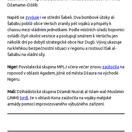
Džamame–Džilíb.
Napětí se
zvyšuje
i ve střední Šabeli. Dva bombové útoky al-
Šabábu poblíž obce Veršich zranily pět vojáků a přispěly k
chaosu mezi vládními jednotkami. Podle místních úřadů bojovníci
ovládli čtyři okolní vesnice a postupují směrem k Veršichu jen
několik dní po dobytí strategické obce Nur Dugli. Vývoj ukazuje
na křehkou bezpečnostní situaci v regionu a rostoucí tlak al-
Šabábu na vládní síly.
Niger:
Povstalecká skupina MPLJ včera večer znovu
zaútočila
na
ropovod v oblasti Agadem, jižně od města Džaura na východě
Nigeru.
Mali:
Džihádistická skupina Džamát Nusrat al-Islam wal-Muslimin
(JNIM)
tvrdí
, že v oblasti Kona zaútočila na vojáky malijské
armády pomocí improvizovaného výbušného zařízení.