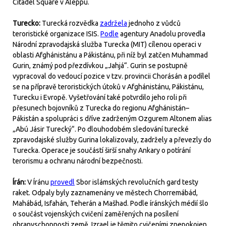
Citadel Square v Aleppu.
Turecko:
Turecká rozvědka
zadržela
jednoho z vůdců
teroristické organizace ISIS.
Podle
agentury Anadolu provedla
Národní zpravodajská služba Turecka (MIT) cílenou operaci v
oblasti Afghánistánu a Pákistánu, při níž byl zatčen Muhammad
Gurin, známý pod přezdívkou „Jahjá“. Gurin se postupně
vypracoval do vedoucí pozice v tzv. provincii Chorásán a podílel
se na přípravě teroristických útoků v Afghánistánu, Pákistánu,
Turecku i Evropě. Vyšetřování také potvrdilo jeho roli při
přesunech bojovníků z Turecka do regionu Afghánistán–
Pákistán a spolupráci s dříve zadrženým Ozgurem Altonem alias
„Abú Jásir Turecký“. Po dlouhodobém sledování turecké
zpravodajské služby Gurina lokalizovaly, zadržely a převezly do
Turecka. Operace je součástí širší snahy Ankary o potírání
terorismu a ochranu národní bezpečnosti.
Írán:
V Íránu
provedl
Sbor islámských revolučních gard testy
raket. Odpaly byly zaznamenány ve městech Chorremábád,
Mahábád, Isfahán, Teherán a Mašhad. Podle íránských médií šlo
o součást vojenských cvičení zaměřených na posílení
obranyschopnosti země. Izrael je těmito cvičeními znepokojen,