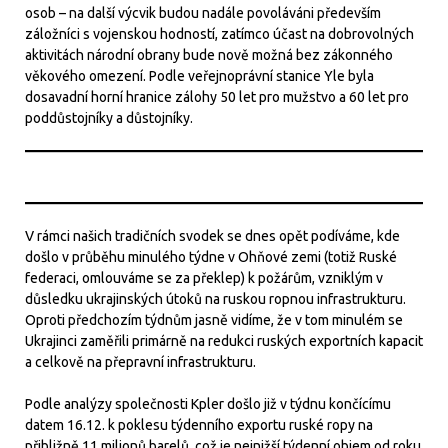
osob – na další výcvik budou nadále povoláváni především
záložníci s vojenskou hodností, zatímco účast na dobrovolných
aktivitách národní obrany bude nově možná bez zákonného
věkového omezení. Podle veřejnoprávní stanice Yle byla
dosavadní horní hranice zálohy 50 let pro mužstvo a 60 let pro
poddůstojníky a důstojníky.
V rámci našich tradičních svodek se dnes opět podíváme, kde
došlo v průběhu minulého týdne v Ohňové zemi (totiž Ruské
federaci, omlouváme se za překlep) k požárům, vzniklým v
důsledku ukrajinských útoků na ruskou ropnou infrastrukturu.
Oproti předchozím týdnům jasně vidíme, že v tom minulém se
Ukrajinci zaměřili primárně na redukci ruských exportních kapacit
a celkově na přepravní infrastrukturu.
Podle analýzy společnosti Kpler došlo již v týdnu končícímu
datem 16.12. k poklesu týdenního exportu ruské ropy na
přibližně 11 milionů barelů, což je nejnižší týdenní objem od roku