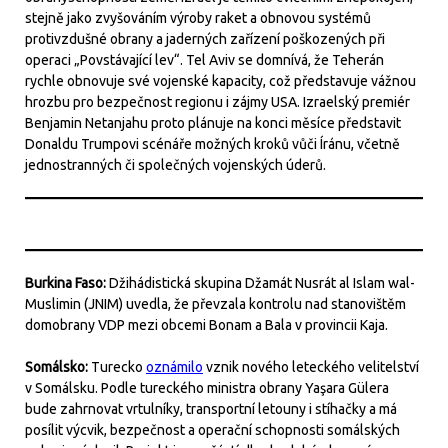
stejně jako zvyšováním výroby raket a obnovou systémů
protivzdušné obrany a jaderných zařízení poškozených při
operaci „Povstávající lev“. Tel Aviv se domnívá, že Teherán
rychle obnovuje své vojenské kapacity, což představuje vážnou
hrozbu pro bezpečnost regionu i zájmy USA. Izraelský premiér
Benjamin Netanjahu proto plánuje na konci měsíce představit
Donaldu Trumpovi scénáře možných kroků vůči Íránu, včetně
jednostranných či společných vojenských úderů.
Burkina Faso:
Džihádistická skupina Džamát Nusrát al Islam wal-
Muslimin (JNIM) uvedla, že převzala kontrolu nad stanovištěm
domobrany VDP mezi obcemi Bonam a Bala v provincii Kaja.
Somálsko:
Turecko
oznámilo
vznik nového leteckého velitelství
v Somálsku. Podle tureckého ministra obrany Yaşara Gülera
bude zahrnovat vrtulníky, transportní letouny i stíhačky a má
posílit výcvik, bezpečnost a operační schopnosti somálských