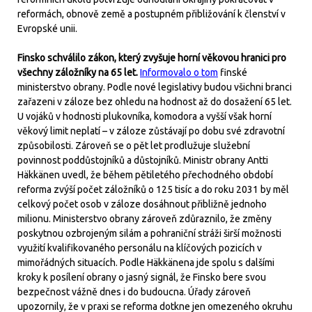
reformách, obnově země a postupném přibližování k členství v
Evropské unii.
Finsko schválilo zákon, který zvyšuje horní věkovou hranici pro
všechny záložníky na 65 let.
Informovalo o tom
finské
ministerstvo obrany. Podle nové legislativy budou všichni branci
zařazeni v záloze bez ohledu na hodnost až do dosažení 65 let.
U vojáků v hodnosti plukovníka, komodora a vyšší však horní
věkový limit neplatí – v záloze zůstávají po dobu své zdravotní
způsobilosti. Zároveň se o pět let prodlužuje služební
povinnost poddůstojníků a důstojníků. Ministr obrany Antti
Häkkänen uvedl, že během pětiletého přechodného období
reforma zvýší počet záložníků o 125 tisíc a do roku 2031 by měl
celkový počet osob v záloze dosáhnout přibližně jednoho
milionu. Ministerstvo obrany zároveň zdůraznilo, že změny
poskytnou ozbrojeným silám a pohraniční stráži širší možnosti
využití kvalifikovaného personálu na klíčových pozicích v
mimořádných situacích. Podle Häkkänena jde spolu s dalšími
kroky k posílení obrany o jasný signál, že Finsko bere svou
bezpečnost vážně dnes i do budoucna. Úřady zároveň
upozornily, že v praxi se reforma dotkne jen omezeného okruhu