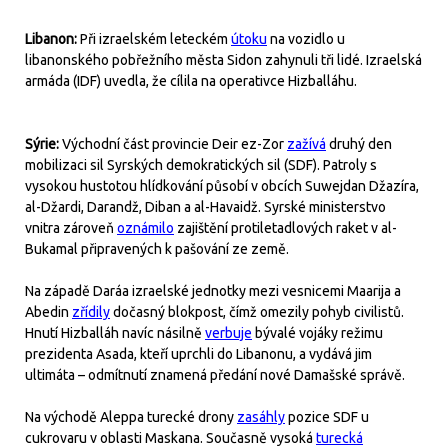
Libanon:
Při izraelském leteckém
útoku
na vozidlo u
libanonského pobřežního města Sidon zahynuli tři lidé. Izraelská
armáda (IDF) uvedla, že cílila na operativce Hizballáhu.
Sýrie:
Východní část provincie Deir ez-Zor
zažívá
druhý den
mobilizaci sil Syrských demokratických sil (SDF). Patroly s
vysokou hustotou hlídkování působí v obcích Suwejdan Džazíra,
al-Džardi, Darandž, Diban a al-Havaidž. Syrské ministerstvo
vnitra zároveň
oznámilo
zajištění protiletadlových raket v al-
Bukamal připravených k pašování ze země.
Na západě Daráa izraelské jednotky mezi vesnicemi Maarija a
Abedin
zřídily
dočasný blokpost, čímž omezily pohyb civilistů.
Hnutí Hizballáh navíc násilně
verbuje
bývalé vojáky režimu
prezidenta Asada, kteří uprchli do Libanonu, a vydává jim
ultimáta – odmítnutí znamená předání nové Damašské správě.
Na východě Aleppa turecké drony
zasáhly
pozice SDF u
cukrovaru v oblasti Maskana. Současně vysoká
turecká