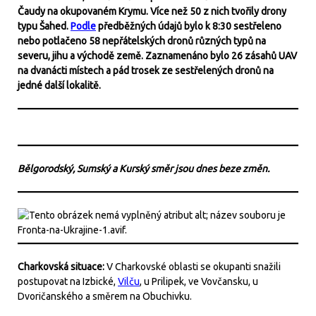
Čaudy na okupovaném Krymu. Více než 50 z nich tvořily drony
typu Šahed.
Podle
předběžných údajů bylo k 8:30 sestřeleno
nebo potlačeno 58 nepřátelských dronů různých typů na
severu, jihu a východě země. Zaznamenáno bylo 26 zásahů UAV
na dvanácti místech a pád trosek ze sestřelených dronů na
jedné další lokalitě.
Bělgorodský, Sumský a Kurský směr jsou dnes beze změn.
Charkovská situace:
V Charkovské oblasti se okupanti snažili
postupovat na Izbické,
Vilču
, u Prilipek, ve Vovčansku, u
Dvoričanského a směrem na Obuchivku.