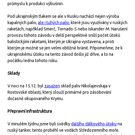
průmyslu k produkci výbušnin.
Pod ukrajinským tlakem se ale v Rusku nachází nejen výroba
kapalných paliv,
ale i tuhých paliv
, které jsou využívány v ruských
raketách, například Smerč, Tornado-S nebo Iskander-M. Narušení
provozu tohoto závodu v delší perspektivě sníží počet útoků
balistickými raketami, kterým je Ukrajina vystavena, a proti
kterým je možné se jen velmi obtížně bránit. Připomeňme, že k
ukrajinskému útoku na tento závod došlo již dříve, a to na
počátku ledna tohoto roku.
Sklady
V noci na 15.12. byl
zasažen
sklad paliv Nikolajevskaja v
Rostovské oblasti, který slouží primárně pro zásobování
dočasně okupovaného Krymu.
Přepravní infrastruktura
V minulém týdnu jsme byli svědky
dalšího dálkového útoku
na
ruský tanker, tento proběhl ve vodách Středozemního moře.