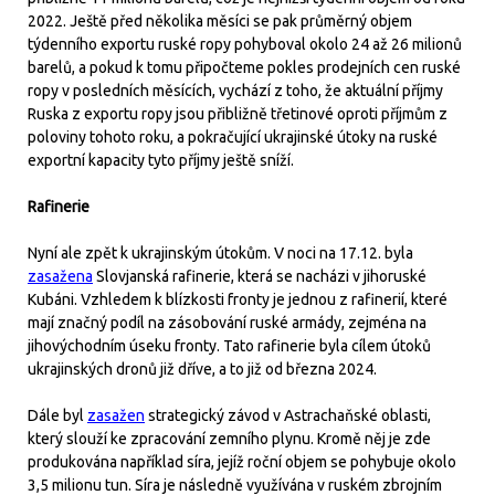
2022. Ještě před několika měsíci se pak průměrný objem
týdenního exportu ruské ropy pohyboval okolo 24 až 26 milionů
barelů, a pokud k tomu připočteme pokles prodejních cen ruské
ropy v posledních měsících, vychází z toho, že aktuální příjmy
Ruska z exportu ropy jsou přibližně třetinové oproti příjmům z
poloviny tohoto roku, a pokračující ukrajinské útoky na ruské
exportní kapacity tyto příjmy ještě sníží.
Rafinerie
Nyní ale zpět k ukrajinským útokům. V noci na 17.12. byla
zasažena
Slovjanská rafinerie, která se nacházi v jihoruské
Kubáni. Vzhledem k blízkosti fronty je jednou z rafinerií, které
mají značný podíl na zásobování ruské armády, zejména na
jihovýchodním úseku fronty. Tato rafinerie byla cílem útoků
ukrajinských dronů již dříve, a to již od března 2024.
Dále byl
zasažen
strategický závod v Astrachaňské oblasti,
který slouží ke zpracování zemního plynu. Kromě něj je zde
produkována například síra, jejíž roční objem se pohybuje okolo
3,5 milionu tun. Síra je následně využívána v ruském zbrojním