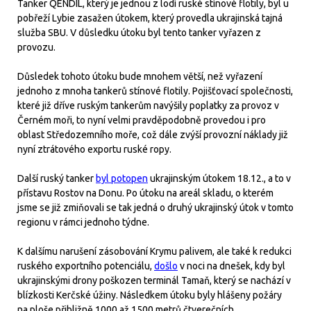
Tanker QENDIL, který je jednou z lodí ruské stínové flotily, byl u
pobřeží Lybie zasažen útokem, který provedla ukrajinská tajná
služba SBU. V důsledku útoku byl tento tanker vyřazen z
provozu.
Důsledek tohoto útoku bude mnohem větší, než vyřazení
jednoho z mnoha tankerů stínové flotily. Pojišťovací společnosti,
které již dříve ruským tankerům navýšily poplatky za provoz v
Černém moři, to nyní velmi pravděpodobně provedou i pro
oblast Středozemního moře, což dále zvýší provozní náklady již
nyní ztrátového exportu ruské ropy.
Další ruský tanker
byl potopen
ukrajinským útokem 18.12., a to v
přístavu Rostov na Donu. Po útoku na areál skladu, o kterém
jsme se již zmiňovali se tak jedná o druhý ukrajinský útok v tomto
regionu v rámci jednoho týdne.
K dalšímu narušení zásobování Krymu palivem, ale také k redukci
ruského exportního potenciálu,
došlo
v noci na dnešek, kdy byl
ukrajinskými drony poškozen terminál Tamaň, který se nachází v
blízkosti Kerčské úžiny. Následkem útoku byly hlášeny požáry
na ploše přibližně 1000 až 1500 metrů čtverečních.