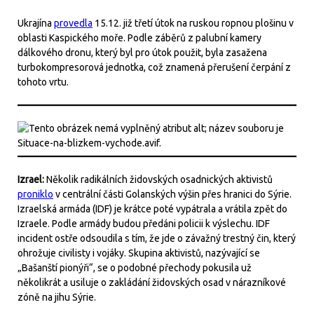
Ukrajína
provedla
15.12. již třetí útok na ruskou ropnou plošinu v
oblasti Kaspického moře. Podle záběrů z palubní kamery
dálkového dronu, který byl pro útok použit, byla zasažena
turbokompresorová jednotka, což znamená přerušení čerpání z
tohoto vrtu.
Izrael:
Několik radikálních židovských osadnických aktivistů
proniklo
v centrální části Golanských výšin přes hranici do Sýrie.
Izraelská armáda (IDF) je krátce poté vypátrala a vrátila zpět do
Izraele. Podle armády budou předáni policii k výslechu. IDF
incident ostře odsoudila s tím, že jde o závažný trestný čin, který
ohrožuje civilisty i vojáky. Skupina aktivistů, nazývající se
„Bašanští pionýři“, se o podobné přechody pokusila už
několikrát a usiluje o zakládání židovských osad v nárazníkové
zóně na jihu Sýrie.