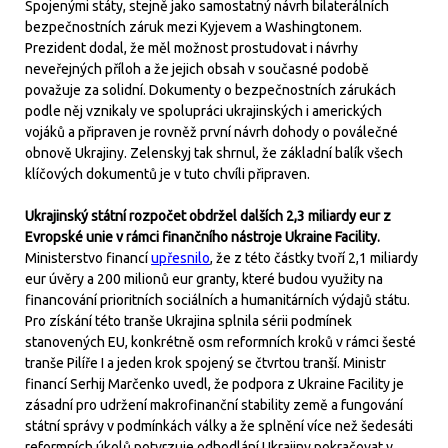
Spojenými státy, stejně jako samostatný návrh bilaterálních
bezpečnostních záruk mezi Kyjevem a Washingtonem.
Prezident dodal, že měl možnost prostudovat i návrhy
neveřejných příloh a že jejich obsah v současné podobě
považuje za solidní. Dokumenty o bezpečnostních zárukách
podle něj vznikaly ve spolupráci ukrajinských i amerických
vojáků a připraven je rovněž první návrh dohody o poválečné
obnově Ukrajiny. Zelenskyj tak shrnul, že základní balík všech
klíčových dokumentů je v tuto chvíli připraven.
Ukrajinský státní rozpočet obdržel dalších 2,3 miliardy eur z
Evropské unie v rámci finančního nástroje Ukraine Facility.
Ministerstvo financí
upřesnilo
, že z této částky tvoří 2,1 miliardy
eur úvěry a 200 milionů eur granty, které budou využity na
financování prioritních sociálních a humanitárních výdajů státu.
Pro získání této tranše Ukrajina splnila sérii podmínek
stanovených EU, konkrétně osm reformních kroků v rámci šesté
tranše Pilíře I a jeden krok spojený se čtvrtou tranší. Ministr
financí Serhij Marčenko uvedl, že podpora z Ukraine Facility je
zásadní pro udržení makrofinanční stability země a fungování
státní správy v podmínkách války a že splnění více než šedesáti
reformních úkolů potvrzuje odhodlání Ukrajiny pokračovat v