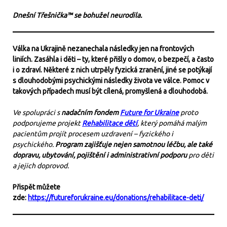
Dnešní Třešnička™ se bohužel neurodila.
Válka na Ukrajině nezanechala následky jen na frontových
liniích. Zasáhla i děti – ty, které přišly o domov, o bezpečí, a často
i o zdraví. Některé z nich utrpěly fyzická zranění, jiné se potýkají
s dlouhodobými psychickými následky života ve válce. Pomoc v
takových případech musí být cílená, promyšlená a dlouhodobá.
Ve spolupráci s
nadačním fondem
Future for Ukraine
proto
podporujeme projekt
Rehabilitace dětí
, který pomáhá malým
pacientům projít procesem uzdravení – fyzického i
psychického.
Program zajišťuje nejen samotnou léčbu, ale také
dopravu, ubytování, pojištění i administrativní podporu
pro děti
a jejich doprovod.
Přispět můžete
zde:
https://futureforukraine.eu/donations/rehabilitace-deti/