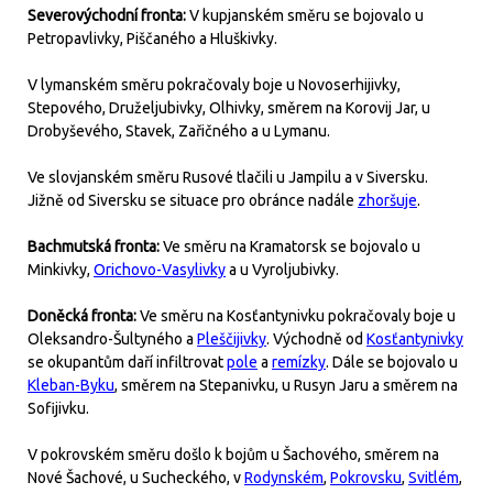
Severovýchodní fronta:
V kupjanském směru se bojovalo u
Petropavlivky, Piščaného a Hluškivky.
V lymanském směru pokračovaly boje u Novoserhijivky,
Stepového, Druželjubivky, Olhivky, směrem na Korovij Jar, u
Drobyševého, Stavek, Zařičného a u Lymanu.
Ve slovjanském směru Rusové tlačili u Jampilu a v Siversku.
Jižně od Siversku se situace pro obránce nadále
zhoršuje
.
Bachmutská fronta:
Ve směru na Kramatorsk se bojovalo u
Minkivky,
Orichovo-Vasylivky
a u Vyroljubivky.
Doněcká fronta:
Ve směru na Kosťantynivku pokračovaly boje u
Oleksandro-Šultyného a
Pleščijivky
. Východně od
Kosťantynivky
se okupantům daří infiltrovat
pole
a
remízky
. Dále se bojovalo u
Kleban-Byku
, směrem na Stepanivku, u Rusyn Jaru a směrem na
Sofijivku.
V pokrovském směru došlo k bojům u Šachového, směrem na
Nové Šachové, u Sucheckého, v
Rodynském
,
Pokrovsku
,
Svitlém
,