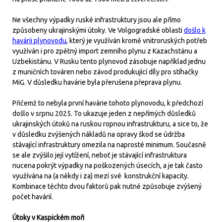
Ne všechny výpadky ruské infrastruktury jsou ale přímo
způsobeny ukrajinskými útoky. Ve Volgogradské oblasti
došlo k
havárii plynovodu
, který je využíván kromě vnitroruských potřeb
využíván i pro zpětný import zemního plynu z Kazachstánu a
Uzbekistánu. V Rusku tento plynovod zásobuje například jednu
z muničních továren nebo závod produkující díly pro stíhačky
MiG. V důsledku havárie byla přerušena přeprava plynu.
Přičemž to nebyla první havárie tohoto plynovodu, k předchozí
došlo v srpnu 2025. To ukazuje jeden z nepřímých důsledků
ukrajinských útoků na ruskou ropnou infrastrukturu, a sice to, že
v důsledku zvýšených nákladů na opravy škod se údržba
stávající infrastruktury omezila na naprosté minimum. Současně
se ale zvýšilo její vytížení, neboť je stávající infrastruktura
nucena pokrýt výpadky na poškozených úsecích, a je tak často
využívána na (a někdy i za) mezí své konstrukční kapacity.
Kombinace těchto dvou faktorů pak nutně způsobuje zvýšený
počet havárií.
Útoky v Kaspickém moři