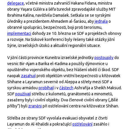
delegace
, včetně ministra zahraničí Hakana Fidana, ministra
obrany Yaşara Güléra a šéfa turecké zpravodajské služby MIT
Ibrahima Kalina, navštívila Damašek. Setkala se se syrskými
úředníky a prezidentem Ahmadem al-Šaráou, aby
jednala
o
obranné spolupráci, bezpečnosti, boji proti terorismu,
implementaci
dohody ze 10. března se SDF a projektech obnovy
a rozvoje. Na tiskové konferenci byly řešeny také otázky jižní
Sýrie, izraelských útoků a aktuální regionální situace.
V jižní části provincie Kuneitra izraelské jednotky
postoupily
do
vesnic Bir-Ajam a Barika el-Kadima a použily dýmovnice u
opuštěného vojenského objektu, bez hlášení obětí či škod. SDF
naopak
zasahují
proti objektům vnitřní bezpečnosti u křižovatek
Shihane a Layramun severně od Aleppa a střety mezi SDF a
syrskou armádou
probíhají
i v
částech
Ashrafija a Sheikh Maksud.
SDF
používají
střelbu z kulometů, granátometů a minometů,
zasaženy byly i civilní objekty. Dva členové civilní obrany („Bílé
přilby“) byli
zraněni
při ostřelování centra na křižovatce Shihan.
Střelba ze strany SDF vyvolala evakuaci obyvatel z čtvrti
Layramun do Al-Khalidii a pokračující
ostřelování
zasáhlo i