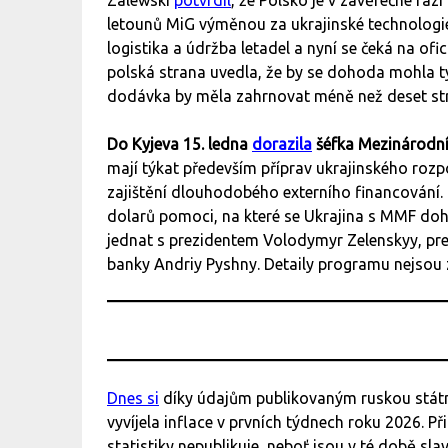
Zalewski
potvrdil
, že Polsko je v závěrečné fáz
letounů MiG výměnou za ukrajinské technologie 
logistika a údržba letadel a nyní se čeká na ofi
polská strana uvedla, že by se dohoda mohla t
dodávka by měla zahrnovat méně než deset str
Do Kyjeva 15. ledna
dorazila
šéfka Mezinárodní
mají týkat především příprav ukrajinského rozp
zajištění dlouhodobého externího financování. 
dolarů pomoci, na které se Ukrajina s MMF doh
jednat s prezidentem Volodymyr Zelenskyy, pre
banky Andriy Pyshny. Detaily programu nejsou
Dnes si
díky údajům publikovaným ruskou státní
vyvíjela inflace v prvních týdnech roku 2026. 
statistiky nepublikuje, neboť jsou v té době sla