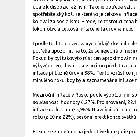
údaje k dispozici až nyní. Také je potřeba vzít 
spotřebitelský koš, ze kterého je celková infla
koloval za socialismu – tedy, že rostoucí ce
lokomotiv, a celková inflace je tak rovna nule.
I podle těchto upravovaných údajů dosáhla ale 
potřeba upozornit na to, že se nejedná o meziro
Pokud by byl takovýto růst cen aproximován n
výkyvům cen, dává to ale určitou představu, c
inflace přibližně úrovni 38%. Tento vzrůst cen
minulého roku, kdy byla zaznamenána inflace 
Meziroční inflace v Rusku podle výpočtu minis
současnosti hodnoty 6,27%. Pro srovnání, 22.1
inflace na hodnotě 5,98%. Hlavními příčinami r
roku (z 20 na 22%), sezónní efekt konce svátků
Pokud se zaměříme na jednotlivé kategorie produ