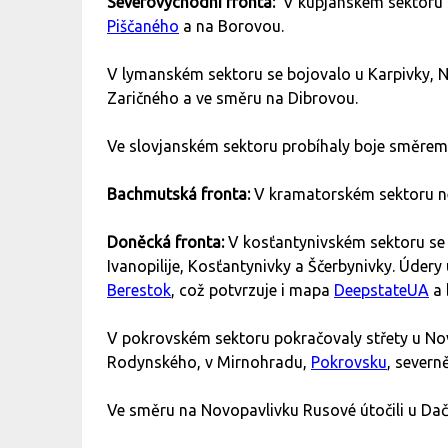
Severovýchodní fronta:
V kupjanském sektoru 
Piščaného
a na Borovou.
V lymanském sektoru se bojovalo u Karpivky, N
Zaričného a ve směru na Dibrovou.
Ve slovjanském sektoru probíhaly boje směrem 
Bachmutská fronta:
V kramatorském sektoru ne
Doněcká fronta:
V kosťantynivském sektoru se 
Ivanopilije, Kosťantynivky a Ščerbynivky. Úder
Berestok
, což potvrzuje i mapa
DeepstateUA
a 
V pokrovském sektoru pokračovaly střety u N
Rodynského, v Mirnohradu,
Pokrovsku
, severn
Ve směru na Novopavlivku Rusové útočili u Dačn