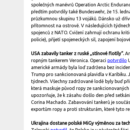
společných manévrů Operation Arctic Endurance
předtím potvrdily také Bundeswehr, že 15. led
průzkumnou skupinu 13 vojáků. Dánsko už dříve 
přítomnost na ostrově. V následujících týdnech 
spojenců z NATO. Cvičení zahrnují ochranu kri
policie), přijetí spojeneckých sil, zapojení boj
USA zabavily tanker z ruské „stínové flotily“.
Am
ropným tankerem Veronica. Operaci
potvrdilo
U
americké armády byla loď zadržena bez inciden
Trump pro sankcionovaná plavidla v Karibiku. 
týdnech. Všechny zadržované lodě byly buď přím
která maskuje původ ropy ze sankcionovaných 
upozorňuje, že k zásahu došlo den před setkán
Corina Machado. Zabavování tankerů je součást
exportům ropy a proti strukturám, které tyto re
Ukrajina dostane polské MiGy výměnou za tec