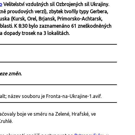
o
Velitelství vzdušných sil Ozbrojených sil Ukrajiny.
tně proudových verzí), zbytek tvořily typy Gerbera,
uska (Kursk, Orel, Brjansk, Primorsko-Achtarsk,
blasti. K 8:30 bylo zaznamenáno 61 zneškodněných
 dopady trosek na 3 lokalitách.
beze změn.
čovaly boje ve směru na Zelené, Hrafské, ve
ruhlé.