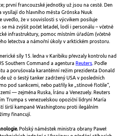
; první francouzské jednotky už jsou na cestě. Den
na vysílají do hlavního města Grónska Nuuk
uvedlo, že v souvislosti s výcvikem posiluje
se má zvýšit počet letadel, lodí i personálu – včetně
tické infrastruktury, pomoc místním úřadům (včetně
ového letectva a námořní úkoly v arktickém prostoru.
erické síly 15. ledna v Karibiku převzaly kontrolu nad
S Southern Command a agentura
Reuters
. Podle
tu a porušovala karanténní režim prezidenta Donald
Jde už o šestý tanker zadržený USA v posledních
o pod sankcemi, nebo patřily ke „stínové flotile“,
zemí — zejména Ruska, Íránu a Venezuely. Reuters
ím Trumpa s venezuelskou opoziční lídryní María
í širší kampaně Washingtonu proti ilegálním
žimy financují.
hnologie.
Polský náměstek ministra obrany Paweł