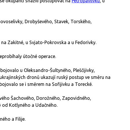
se okupanti snažili postupovat na
Petropavlivku
, u
ovoselivky, Drobyševého, Stavek, Torského,
na Zakitné, u Svjato-Pokrovska a u Fedorivky.
probíhaly útočné operace.
bojovalo u Oleksandro-Šultyného, Pleščijivky,
y ukrajinských dronů ukazují ruský postup ve směru na
bojovalo se i směrem na Sofijivku a Torecké.
ového Šachového, Dorožného, Zapovidného,
ě od Kotlyného a Udačného.
ého a Filije.