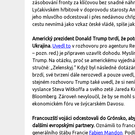
zásobování fronty za klíčovou bez snadné náhra
Lyčakivském hřbitově v doprovodu starosty Andr
jeho mluvčího odcestoval i přes nedávnou chřipk
cestu nevnímá jako vzkaz české vládě, spíše ja
Americký prezident Donald Trump tvrdí, že pot
Ukrajina.
Uvedl to
v rozhovoru pro agenturu Reu
– pozn. red.) je připraven uzavřít dohodu. Mysl
Trump. Na otázku, proč se americkému vyjedná
stručně: „Zelenskyj.“ Když byl následně dotázán
brzdí, své tvrzení dále nerozvedl a pouze uved
stejném rozhovoru Trump také uvedl, že si nen
vyslance Steva Witkoffa a svého zetě Jareda K
Bloomberg. Zároveň nevyloučil, že by se mohl
ekonomickém fóru ve švýcarském Davosu.
Francouzští vojáci odcestovali do Grónsko, aby
dalšími evropskými partnery.
Oznámili to franc
generálního štábu Francie
Fabien Mandon
. Pod