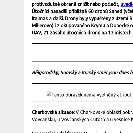
protivzdušné obraně zničit nebo potlačit,
uvedl
Útočníci nasadili přibližně 60 dronů Šahed (vče
Italmas a další. Drony byly vypuštěny z území R
Millerovo) i z okupovaného Krymu a Doněcké o
UAV, 21 zásahů útočných dronů na 13 místech a
Bělgorodský, Sumský a Kurský směr jsou dnes 
Charkovská situace:
V Charkovské oblasti pokra
Vovčansku, u Vovčanských Čutorů a u vesnice K