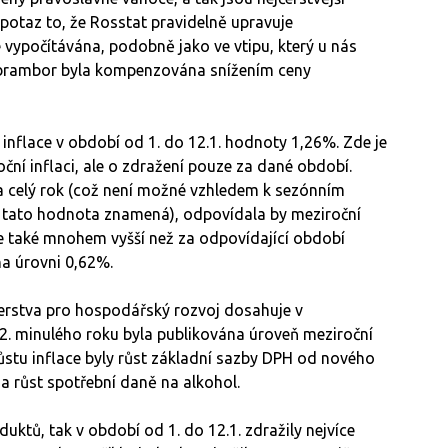
v potaz to, že Rosstat pravidelně upravuje
ce vypočítávána, podobně jako ve vtipu, který u nás
na brambor byla kompenzována snížením ceny
inflace v období od 1. do 12.1. hodnoty 1,26%. Zde je
ční inflaci, ale o zdražení pouze za dané období.
a celý rok (což není možné vzhledem k sezónním
o tato hodnota znamená), odpovídala by meziroční
 je také mnohem vyšší než za odpovídající období
na úrovni 0,62%.
terstva pro hospodářský rozvoj dosahuje v
2. minulého roku byla publikována úroveň meziroční
ůstu inflace byly růst základní sazby DPH od nového
 a růst spotřební daně na alkohol.
ktů, tak v období od 1. do 12.1. zdražily nejvíce