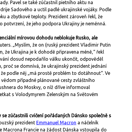
dy. Pavel se také zúčastnil pietního aktu na
ije Sadového a uctil padlé ukrajinské vojáky. Podle
u a zbytkové teploty. Prezident zároveň řekl, že
ko potvrzení, že jeho podpora Ukrajiny je neměnná.
enciální mírovou dohodu neblokuje Rusko, ale
ters. „Myslím, že on (ruský prezident Vladimir Putin
ím, že Ukrajina je k dohodě připravena méně,“ řekl
vání dosud nepodařilo válku ukončit, odpověděl
, proč se domnívá, že ukrajinský prezident jednání
l, že podle něj „má prostě problém to dotáhnout“. Ve
í vědom případné plánované cesty zvláštního
ushnera do Moskvy, o níž dříve informoval
 setkat s Volodymyrem Zelenským na Světovém
 se zúčastnili cvičení pořádaných Dánsko společně s
ouzský prezident
Emmanuel Macron
a náčelník
le Macrona Francie na žádost Dánska vstoupila do