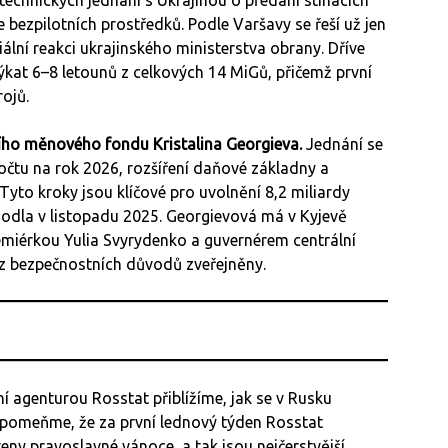
i technických jednání s Ukrajinou o předání stíhacích
bezpilotních prostředků. Podle Varšavy se řeší už jen
ciální reakci ukrajinského ministerstva obrany. Dříve
ýkat 6–8 letounů z celkových 14 MiGů, přičemž první
ojů.
ho měnového fondu Kristalina Georgieva.
Jednání se
očtu na rok 2026, rozšíření daňové základny a
Tyto kroky jsou klíčové pro uvolnění 8,2 miliardy
odla v listopadu 2025. Georgievová má v Kyjevě
miérkou Yulia Svyrydenko a guvernérem centrální
 z bezpečnostních důvodů zveřejněny.
 agenturou Rosstat přiblížíme, jak se v Rusku
Připomeňme, že za první lednový týden Rosstat
veny pravoslavné vánoce, a tak jsou nejčerstvější