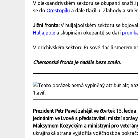
V oleksandrivském sektoru se okupanti snažili
se do
Orestopilu
a dále tlačili u Zlahody a sm
Jižní fronta:
V huljajpolském sektoru se bojoval
Huljajpole
a skupinám okupantů se daří
pronik
V orichivském sektoru Rusové tlačili směrem na
Chersonská fronta je nadále beze změn.
Prezident Petr Pavel zahájil ve čtvrtek 15. led
jednáním ve Lvově s představiteli místní správ
Maksymem Kozyckým a ministryní pro veterány
ukrajinská strana vyjádřila vděčnost za pokračo