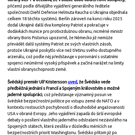
přičemž podle dřívějšího vyjádření generálního ředitele
společnosti Diehl Defense Helmuta Raucha si Ukrajina objednala
celkem 18 těchto systémů. Berlín zároveň na konci roku 2025
dodal Ukrajině další dva komplexy Patriot a pokračuje v
dodávkách munice pro protivzdušnou obranu, nicméně ministr
obrany Boris Pistorius upozornil, že Německo již nemůže
převádět další systémy Patriot ze svých vlastních zásob,
protože Ukrajině poskytlo více než třetinu svého dostupného
arzenálu, což podle něj představuje v porovnání s ostatními
spojenci neúměrně vysoký příspěvek a začíná narážet na limity
vlastní obranyschopnosti země.
Švédský premiér Ulf Kristersson
uved
, že Švédsko vede
předběžná jednání s Francií a Spojeným královstvím o možné
jaderné spolupráci
, což představuje významný posun ve
švédské bezpečnostní politice po vstupu země do NATO a v
kontextu rostoucích pochybností o dlouhodobé angažovanosti
USA v obraně Evropy. Jeho vyjádření zapadá do širší evropské
debaty o posílení vlastního jaderného odstrašení nezávislého na
Spojených státech, která zesílila v důsledku měnících se
bezpečnostních priorit Washingtonu. Švédsko přitom již po