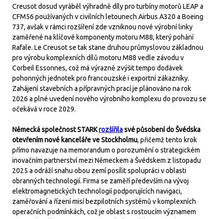
Creusot dosud vyráběl výhradně díly pro turbíny motorů LEAP a
CFM56 používaných v civilních letounech Airbus A320 a Boeing
737, avšak v rámci rozšíření zde vzniknou nové výrobní linky
zaměřené na klíčové komponenty motoru M88, který pohání
Rafale. Le Creusot se tak stane druhou průmyslovou základnou
pro výrobu komplexních dílů motoru M88 vedle závodu v
Corbeil Essonnes, což má výrazně zvýšit tempo dodávek
pohonných jednotek pro francouzské i exportní zákazníky.
Zahájení stavebních a přípravných prací je plánováno na rok
2026 a plné uvedení nového výrobního komplexu do provozu se
očekává v roce 2029.
Německá společnost STARK
rozšířila
své působení do Švédska
otevřením nové kanceláře ve Stockholmu
, přičemž tento krok
přímo navazuje na memorandum o porozumění o strategickém
inovačním partnerství mezi Německem a Švédskem z listopadu
2025 a odráží snahu obou zemí posílit spolupráci v oblasti
obranných technologií. Firma se zaměří především na vývoj
elektromagnetických technologií podporujících navigaci,
zaměřování a řízení misí bezpilotních systémů v komplexních
operačních podmínkách, což je oblast s rostoucím významem