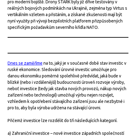
pro moderní bojiště. Drony STARK byly již dříve testovány v
reálných bojových podmínkách na Ukrajině, zejména typ Virtus s
vertikálním vzletem a přistáním, a získané zkušenosti mají být
nyní využity při vývoji bezpilotních platforem přizpůsobených
specifickým požadavkům severního křídla NATO.
Dnes se zaměříme
na to, jaký je v současné době stav investic v
ruské ekonomice. Sledování úrovně investic umožňuje pro
danou ekonomiku poměrně spolehlivě předvídat, jaká bude v
blízké (nebo i vzdálenější) budoucnosti úroveň rozvoje výroby,
neboť investice (tedy jak stavba nových provozů, nákup nových
zařízení nebo technologií) umožňují výrbu nejen rozvíjet,
vzhledem k opotřebení stávajícího zařízení jsou ale nezbytné i
pro to, aby byla výroba udržena na stávající úrovni.
Přičemž investice lze rozdělit do tří následujících kategorií.
a) Zahraniční investice – nové investice západních společností