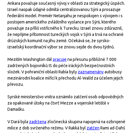
Ankara považuje současný vývoj v oblasti za strategický úspěch.
Izrael naopak údajně odmítá centralizovanou Sýrii a prosazuje
federální model. Premiér Netanjahu je nespokojen s vývojem i s
postojem amerického zvláštního vyslance pro Sýrii, kterého
považuje za příliš vstřícného k Turecku. Izrael znovu zdůraznil,
že nepřijme přítomnost tureckých vojsk v Sýrii a trvá na ochraně
drúzských komunit na jihu země. Očekává se, že syrsko-
izraelský koordinační výbor se znovu sejde do dvou týdnů.
Mezitím Washington dál
pracuje
na přesunu přibližně 7 000
zadržených bojovníků IS do péče iráckých bezpečnostních
složek. V pohraniční oblasti Rabía byly
zaznamenány
autobusy
mezinárodní koalice mířící k přechodu Al-Walíd za účelem jejich
převozu.
Syrské ministerstvo vnitra oznámilo zatčení osob odpovědných
za opakované útoky na čtvrť Mezze a vojenské letiště v
Damašku.
V Dará byla
zadržena
zločinecká skupina napojená na ozbrojené
milice z dob svrženého režimu. V Rakká byl
zatčen
Rami ad-Dahš