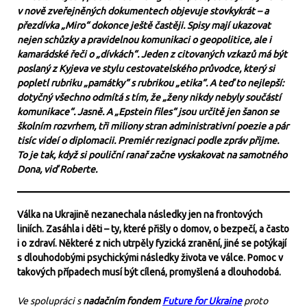
v nově zveřejněných dokumentech objevuje stovkykrát – a
přezdívka „Miro“ dokonce ještě častěji. Spisy mají ukazovat
nejen schůzky a pravidelnou komunikaci o geopolitice, ale i
kamarádské řeči o „dívkách“. Jeden z citovaných vzkazů má být
poslaný z Kyjeva ve stylu cestovatelského průvodce, který si
popletl rubriku „památky“ s rubrikou „etika“. A teď to nejlepší:
dotyčný všechno odmítá s tím, že „ženy nikdy nebyly součástí
komunikace“. Jasně. A „Epstein files“ jsou určitě jen šanon se
školním rozvrhem, tři miliony stran administrativní poezie a pár
tisíc videí o diplomacii. Premiér rezignaci podle zpráv přijme.
To je tak, když si pouliční ranař začne vyskakovat na samotného
Dona, viď Roberte.
Válka na Ukrajině nezanechala následky jen na frontových
liniích. Zasáhla i děti – ty, které přišly o domov, o bezpečí, a často
i o zdraví. Některé z nich utrpěly fyzická zranění, jiné se potýkají
s dlouhodobými psychickými následky života ve válce. Pomoc v
takových případech musí být cílená, promyšlená a dlouhodobá.
Ve spolupráci s
nadačním fondem
Future for Ukraine
proto