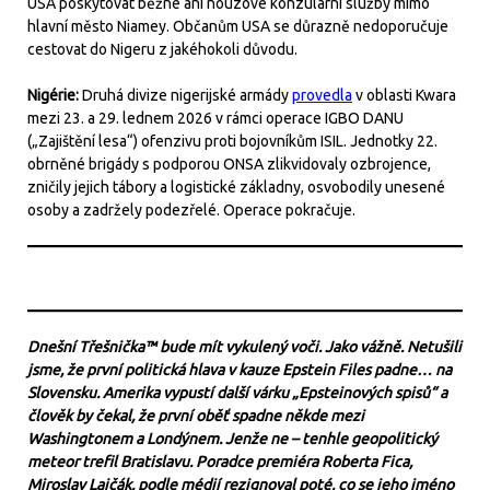
USA poskytovat běžné ani nouzové konzulární služby mimo
hlavní město Niamey. Občanům USA se důrazně nedoporučuje
cestovat do Nigeru z jakéhokoli důvodu.
Nigérie:
Druhá divize nigerijské armády
provedla
v oblasti Kwara
mezi 23. a 29. lednem 2026 v rámci operace IGBO DANU
(„Zajištění lesa“) ofenzivu proti bojovníkům ISIL. Jednotky 22.
obrněné brigády s podporou ONSA zlikvidovaly ozbrojence,
zničily jejich tábory a logistické základny, osvobodily unesené
osoby a zadržely podezřelé. Operace pokračuje.
Dnešní Třešnička™ bude mít vykulený voči. Jako vážně. Netušili
jsme, že první politická hlava v kauze Epstein Files padne… na
Slovensku. Amerika vypustí další várku „Epsteinových spisů“ a
člověk by čekal, že první oběť spadne někde mezi
Washingtonem a Londýnem. Jenže ne – tenhle geopolitický
meteor trefil Bratislavu. Poradce premiéra Roberta Fica,
Miroslav Lajčák, podle médií rezignoval poté, co se jeho jméno