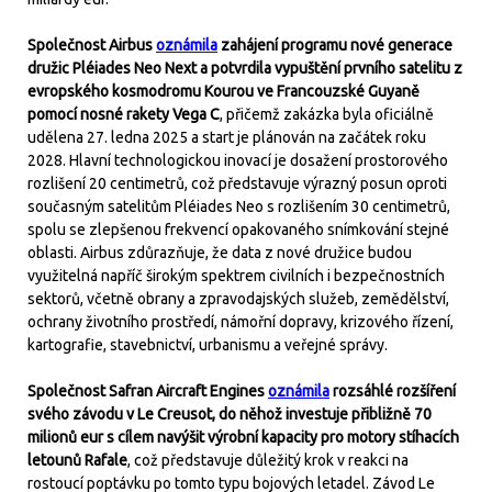
Společnost Airbus
oznámila
zahájení programu nové generace
družic Pléiades Neo Next a potvrdila vypuštění prvního satelitu z
evropského kosmodromu Kourou ve Francouzské Guyaně
pomocí nosné rakety Vega C
, přičemž zakázka byla oficiálně
udělena 27. ledna 2025 a start je plánován na začátek roku
2028. Hlavní technologickou inovací je dosažení prostorového
rozlišení 20 centimetrů, což představuje výrazný posun oproti
současným satelitům Pléiades Neo s rozlišením 30 centimetrů,
spolu se zlepšenou frekvencí opakovaného snímkování stejné
oblasti. Airbus zdůrazňuje, že data z nové družice budou
využitelná napříč širokým spektrem civilních i bezpečnostních
sektorů, včetně obrany a zpravodajských služeb, zemědělství,
ochrany životního prostředí, námořní dopravy, krizového řízení,
kartografie, stavebnictví, urbanismu a veřejné správy.
Společnost Safran Aircraft Engines
oznámila
rozsáhlé rozšíření
svého závodu v Le Creusot, do něhož investuje přibližně 70
milionů eur s cílem navýšit výrobní kapacity pro motory stíhacích
letounů Rafale
, což představuje důležitý krok v reakci na
rostoucí poptávku po tomto typu bojových letadel. Závod Le