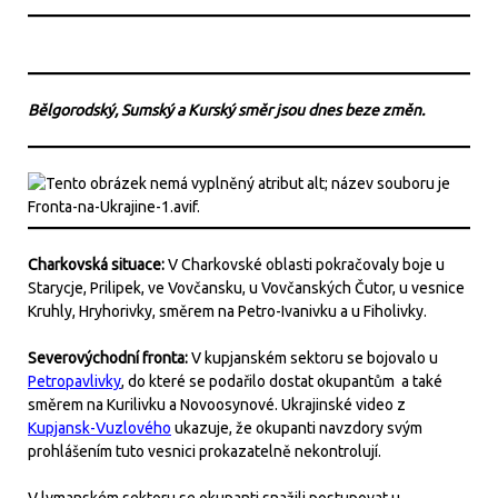
Bělgorodský, Sumský a Kurský směr jsou dnes beze změn.
Charkovská situace:
V Charkovské oblasti pokračovaly boje u
Starycje, Prilipek, ve Vovčansku, u Vovčanských Čutor, u vesnice
Kruhly, Hryhorivky, směrem na Petro-Ivanivku a u Fiholivky.
Severovýchodní fronta:
V kupjanském sektoru se bojovalo u
Petropavlivky
, do které se podařilo dostat okupantům a také
směrem na Kurilivku a Novoosynové. Ukrajinské video z
Kupjansk-Vuzlového
ukazuje, že okupanti navzdory svým
prohlášením tuto vesnici prokazatelně nekontrolují.