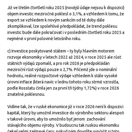
Již ve třetím čtvrtletí roku 2025 (novější údaje nejsou k dispozici)
objem investic meziročně poklesl o 3,1%, a vzhledem k tomu, že
export se vzhledem k novým sankcím od té doby dále
zkomplikoval, lze spolehlivě předpokládat, že trend poklesu
investic bude dále pokračovat i v posledním čtvrtletí roku 2025 a
nejméně v první polovině letošního roku.
c) Investice poskytované státem – ty byly hlavním motorem
rozvoje ekonomiky v letech 2022 až 2024, v roce 2025 ale růst
státních výdajů zpomalil, a pro rok 2026 je předpokládán
meziroční růst výdajů pouze o 2,7%. Přičemž jde o nominální
hodnotu, reálné rozpočtové výdaje vzhledem k stále vysoké
úrovni inflace (která navíc v lednu tohoto roku strmě vzrostla,
podle Rosstatu činila jen za první tři týdny 1,72%) v roce 2026
znatelně poklesnou.
Vidíme tak, že v ruské ekonomice již v roce 2026 není k dispozici
kapitál, který by umožnil investice do výrobního sektoru alespoň
v takové úrovni, aby to umožnilo byť jenom zachování
stávajícího objemu výroby. V budoucnu tak ruskou ekonomiku
čekají velmi zajímavé časy, pokud nám dovolíte vypůjčit si toto