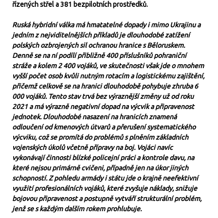
řízených střel a 381 bezpilotních prostředků.
Ruská hybridní válka má hmatatelné dopady i mimo Ukrajinu a
jedním z nejviditelnějších příkladů je dlouhodobé zatížení
polských ozbrojených sil ochranou hranice s Běloruskem.
Denně se na ní podílí přibližně 400 příslušníků pohraniční
stráže a kolem 2 400 vojáků, ve skutečnosti však jde o mnohem
vyšší počet osob kvůli nutným rotacím a logistickému zajištění,
přičemž celkově se na hranici dlouhodobě pohybuje zhruba 6
000 vojáků. Tento stav trvá bez výraznější změny už od roku
2021 a má výrazně negativní dopad na výcvik a připravenost
jednotek. Dlouhodobé nasazení na hranicích znamená
odloučení od kmenových útvarů a přerušení systematického
výcviku, což se promítá do problémů s plněním základních
vojenských úkolů včetně přípravy na boj. Vojáci navíc
vykonávají činnosti blízké policejní práci a kontrole davu, na
které nejsou primárně cvičeni, případně jen na úkor jiných
schopností. Z pohledu armády i státu jde o krajně neefektivní
využití profesionálních vojáků, které zvyšuje náklady, snižuje
bojovou připravenost a postupně vytváří strukturální problém,
jenž se s každým dalším rokem prohlubuje.