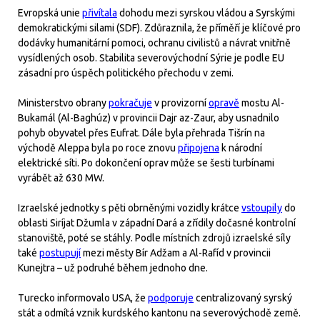
Evropská unie
přivítala
dohodu mezi syrskou vládou a Syrskými
demokratickými silami (SDF). Zdůraznila, že příměří je klíčové pro
dodávky humanitární pomoci, ochranu civilistů a návrat vnitřně
vysídlených osob. Stabilita severovýchodní Sýrie je podle EU
zásadní pro úspěch politického přechodu v zemi.
Ministerstvo obrany
pokračuje
v provizorní
opravě
mostu Al-
Bukamál (Al-Baghúz) v provincii Dajr az-Zaur, aby usnadnilo
pohyb obyvatel přes Eufrat. Dále byla přehrada Tišrín na
východě Aleppa byla po roce znovu
připojena
k národní
elektrické síti. Po dokončení oprav může se šesti turbínami
vyrábět až 630 MW.
Izraelské jednotky s pěti obrněnými vozidly krátce
vstoupily
do
oblasti Siríjat Džumla v západní Dará a zřídily dočasné kontrolní
stanoviště, poté se stáhly. Podle místních zdrojů izraelské síly
také
postupují
mezi městy Bír Adžam a Al-Rafíd v provincii
Kunejtra – už podruhé během jednoho dne.
Turecko informovalo USA, že
podporuje
centralizovaný syrský
stát a odmítá vznik kurdského kantonu na severovýchodě země.