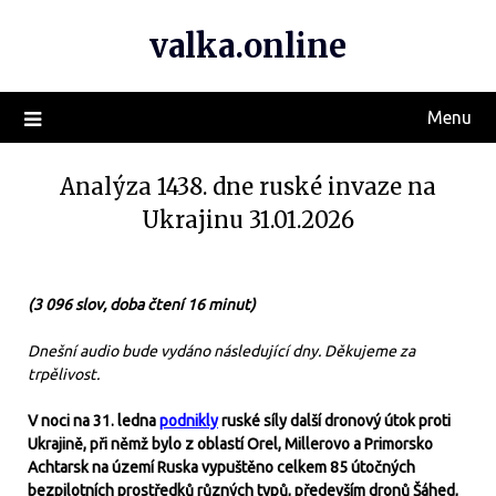
valka.online
Menu
Analýza 1438. dne ruské invaze na
Ukrajinu 31.01.2026
(3 096 slov, doba čtení 16 minut)
Dnešní audio bude vydáno následující dny. Děkujeme za
trpělivost.
V noci na 31. ledna
podnikly
ruské síly další dronový útok proti
Ukrajině, při němž bylo z oblastí Orel, Millerovo a Primorsko
Achtarsk na území Ruska vypuštěno celkem 85 útočných
bezpilotních prostředků různých typů, především dronů Šáhed,