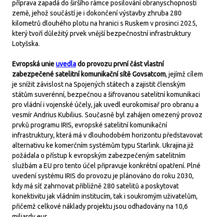
příprava zapadá do širšího rámce posilování obranyschopnosti
země, jehož součástí je i dokončení výstavby zhruba 280
kilometrů dlouhého plotu na hranici s Ruskem v prosinci 2025,
který tvoří důležitý prvek vnější bezpečnostní infrastruktury
Lotyšska.
Evropská unie
uvedla
do provozu první část vlastní
zabezpečené satelitní komunikační sítě Govsatcom
, jejímž cílem
je snížit závislost na Spojených státech a zajistit členským
státům suverénní, bezpečnou a šifrovanou satelitní komunikaci
pro vládní i vojenské účely, jak uvedl eurokomisař pro obranu a
vesmír Andrius Kubilius. Současně byl zahájen omezený provoz
prvků programu IRIS, evropské satelitní komunikační
infrastruktury, která má v dlouhodobém horizontu představovat
alternativu ke komerčním systémům typu Starlink. Ukrajina již
požádala o přístup k evropským zabezpečeným satelitním
službám a EU pro tento účel připravuje konkrétní opatření. Plné
uvedení systému IRIS do provozu je plánováno do roku 2030,
kdy má síť zahrnovat přibližně 280 satelitů a poskytovat
konektivitu jak vládním institucím, tak i soukromým uživatelům,
přičemž celkové náklady projektu jsou odhadovány na 10,6
miliardy eur.