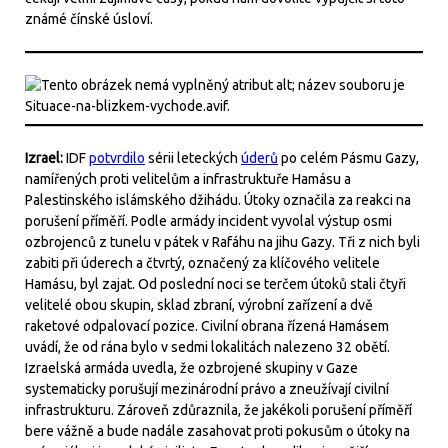
známé čínské úsloví.
Izrael:
IDF
potvrdilo
sérii leteckých
úderů
po celém Pásmu Gazy,
namířených proti velitelům a infrastruktuře Hamásu a
Palestinského islámského džihádu. Útoky označila za reakci na
porušení příměří. Podle armády incident vyvolal výstup osmi
ozbrojenců z tunelu v pátek v Rafáhu na jihu Gazy. Tři z nich byli
zabiti při úderech a čtvrtý, označený za klíčového velitele
Hamásu, byl zajat. Od poslední noci se terčem útoků stali čtyři
velitelé obou skupin, sklad zbraní, výrobní zařízení a dvě
raketové odpalovací pozice. Civilní obrana řízená Hamásem
uvádí, že od rána bylo v sedmi lokalitách nalezeno 32 obětí.
Izraelská armáda uvedla, že ozbrojené skupiny v Gaze
systematicky porušují mezinárodní právo a zneužívají civilní
infrastrukturu. Zároveň zdůraznila, že jakékoli porušení příměří
bere vážně a bude nadále zasahovat proti pokusům o útoky na