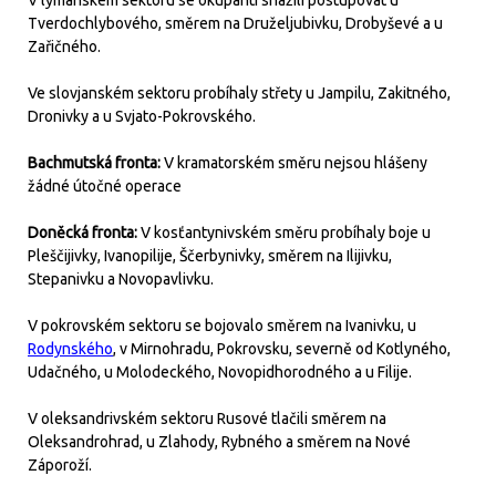
V lymanském sektoru se okupanti snažili postupovat u
Tverdochlybového, směrem na Druželjubivku, Drobyševé a u
Zařičného.
Ve slovjanském sektoru probíhaly střety u Jampilu, Zakitného,
Dronivky a u Svjato-Pokrovského.
Bachmutská fronta:
V kramatorském směru nejsou hlášeny
žádné útočné operace
Doněcká fronta:
V kosťantynivském směru probíhaly boje u
Pleščijivky, Ivanopilije, Ščerbynivky, směrem na Ilijivku,
Stepanivku a Novopavlivku.
V pokrovském sektoru se bojovalo směrem na Ivanivku, u
Rodynského
, v Mirnohradu, Pokrovsku, severně od Kotlyného,
Udačného, u Molodeckého, Novopidhorodného a u Filije.
V oleksandrivském sektoru Rusové tlačili směrem na
Oleksandrohrad, u Zlahody, Rybného a směrem na Nové
Záporoží.