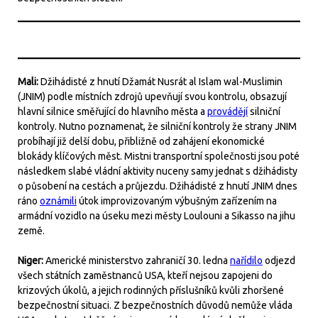
Mali:
Džihádisté z hnutí Džamát Nusrát al Islam wal-Muslimin
(JNIM) podle místních zdrojů upevňují svou kontrolu, obsazují
hlavní silnice směřující do hlavního města a
provádějí
silniční
kontroly. Nutno poznamenat, že silniční kontroly že strany JNIM
probíhají již delší dobu, přibližně od zahájení ekonomické
blokády klíčových měst. Mistni transportní společnosti jsou poté
následkem slabé vládní aktivity nuceny samy jednat s džihádisty
o působení na cestách a průjezdu. Džihádisté z hnutí JNIM dnes
ráno
oznámili
útok improvizovaným výbušným zařízením na
armádní vozidlo na úseku mezi městy Loulouni a Sikasso na jihu
země.
Niger:
Americké ministerstvo zahraničí 30. ledna
nařídilo
odjezd
všech státních zaměstnanců USA, kteří nejsou zapojeni do
krizových úkolů, a jejich rodinných příslušníků kvůli zhoršené
bezpečnostní situaci. Z bezpečnostních důvodů nemůže vláda