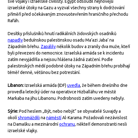
své vojáky i izraelské civilisty. Egypt odsoudil nejnovější
izraelské útoky na Gazu a vyzval všechny strany k dodržování
příměří před očekávaným znovuotevřením hraničního přechodu
Rafáh.
Desítky příslušníků hnutí radikálních židovských osadníků
napadly
beduínskou palestinskou osadu Ma’azi Jaba’ na
Západním břehu.
Zapálily
několik budov a zranily dva muže, kteří
byli převezeni do nemocnice. Izraelská armáda se k incidentu
zatím nevyjádřila a nejsou hlášena žádná zatčení. Podle
palestinských médií podobné útoky na Západním břehu probíhají
téměř denně, většinou bez potrestání.
Libanon:
Izraelská armáda (IDF)
uvedla
, že během dnešního dne
provedla letecký úder na operativce Hizballáhu ve městě
Markaba na jihu Libanonu. Podrobnosti zatím uvedeny nebyly.
Sýrie:
Pod heslem „Být, nebo nebýt“ se obyvatelé Suvajdy a
okolí
shromáždili
na
náměstí
Al-Karama. Požadovali nezávislost
na Damašku a mezinárodní
ochranu
, někteří demonstranti nesli
izraelské vlajky.