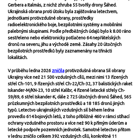
Gerbera a Italmás, z nichž zhruba 55 tvořily drony Šáhed.
Ukrajinská obrana proti útoku byla zajišťována letectvem,
jednotkami protivzdušné obrany, prostředky
radioelektronického boje, bezpilotními systémy a mobilními
palebnými skupinami. Podle předběžných údajů bylo k 8.00 ráno
sestřeleno nebo elektronicky potlačeno 64 nepřátelských
dronů na severu, jihu a východě země. Zásahy 20 útočných
bezpilotních prostředků byly zaznamenány na třinácti
lokalitách.
V průběhu ledna 2026
zničila
protivzdušná obrana Sil obrany
Ukrajiny více než 21 500 vzdušných cílů, mezi nimi 13 řízených
střel Ch-101, 9 řízených střel Ch-22/Ch-32, 37 balistických raket
Iskander-M/KN-23, 10 střel Kalibr, 4 řízené letecké střely Ch-
59/69, 6 střel Iskander-K, dále 2 725 útočných dronů Šáhed, 565
průzkumných bezpilotních prostředků a 18 185 dronů jiných
typů. Letectvo ukrajinských vzdušných sil během ledna
provedlo 614 bojových letů, z toho přibližně 460 v rámci stíhací
ochrany vzdušného prostoru a více než 90 k přímým úderům a
letecké podpoře pozemních jednotek. Samotné letectvo přitom
v lednu zničilo celkem 392 vzdušných cílů, konkrétně 11