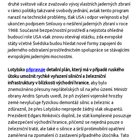
druhé světové válce zvažovalo vývoj vlastních jaderných zbraní
v rámci politiky takzvané svobody jednání, avšak tento program
narazil na technické problémy, tlak USA i odpor veřejnosti a byl
ukončen podpisem Smlouvy o nešíření jaderných zbraní v roce
1968. Současné bezpečnostní prostředí a nejistota ohledně
budoucí role USA však znovu otevírají otázku, zda evropské
státy včetně Švédska budou hledat nové formy zapojení do
jaderného odstrašení prostřednictvím spolupráce se stávajícími
evropskými jadernými mocnostmi.
Lotyšsko
připravuje
detailní plán, který má v případě ruského
útoku umožnit rychké vyřazení silniční a železniční
infrastruktury v blízkosti východní hranice
, aby bylo
znemožněno přesuny nepřátelských sil na jeho území. Ministr
obrany Andris Spruds uvedl, že při zvýšení vojenské hrozby
země nevylučuje fyzickou demontáž silnic a železnic a
zdůraznil, že přes Lotyšsko neprojede žádný vlak okupantů.
Prezident Edgars Rinkēvičs doplnil, že stát komplexně posuzuje
zabezpečení východní hranice, přičemž se nejedná pouze o
železniční tratě, ale také o silnice a širší protimobilní opatření
zaměřená na zpomalení či zastavení případného útočníka. Tato