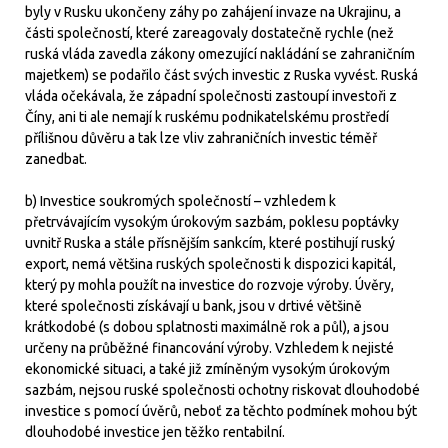
byly v Rusku ukončeny záhy po zahájení invaze na Ukrajinu, a
části společností, které zareagovaly dostatečně rychle (než
ruská vláda zavedla zákony omezující nakládání se zahraničním
majetkem) se podařilo část svých investic z Ruska vyvést. Ruská
vláda očekávala, že západní společnosti zastoupí investoři z
Číny, ani ti ale nemají k ruskému podnikatelskému prostředí
přílišnou důvěru a tak lze vliv zahraničních investic téměř
zanedbat.
b) Investice soukromých společností – vzhledem k
přetrvávajícím vysokým úrokovým sazbám, poklesu poptávky
uvnitř Ruska a stále přísnějším sankcím, které postihují ruský
export, nemá většina ruských společnosti k dispozici kapitál,
který py mohla použít na investice do rozvoje výroby. Úvěry,
které společnosti získávají u bank, jsou v drtivé většině
krátkodobé (s dobou splatnosti maximálně rok a půl), a jsou
určeny na průběžné financování výroby. Vzhledem k nejisté
ekonomické situaci, a také již zmíněným vysokým úrokovým
sazbám, nejsou ruské společnosti ochotny riskovat dlouhodobé
investice s pomocí úvěrů, neboť za těchto podmínek mohou být
dlouhodobé investice jen těžko rentabilní.