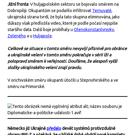
Jižní fronta
: V huljajpolském sektoru se bojovalo směrem na
Dobropiliji. Okupantům se podařilo infiltrovat
Ternuvaté
,
ukrajinská strana tvrdí, že byla tato skupina eliminována, jako
důkazy však předložila video, které je podle počasí nejspíše
staršího data. Další boje probíhaly u
Olenokonstantynivky
,
Zeleného
a u
Huljajpole
.
Celkově se situace v tomto směru nevyvíjí příznivě pro obránce
a ukrajinské velení v tomto směru pokračuje v sérii lží a
polopravd směrem k veřejnosti. Doufáme, že alespoň vyšší
složky ukrajinského velení znají pravdu.
V orichivském směru okupanti útočili u Stepnohirského a ve
směru na Primorské.
Německo již Ukrajině
předalo
devět systémů protivzdušné
obrany IRIS-T a očekává, že v blízké době obdrží nové komplety
,