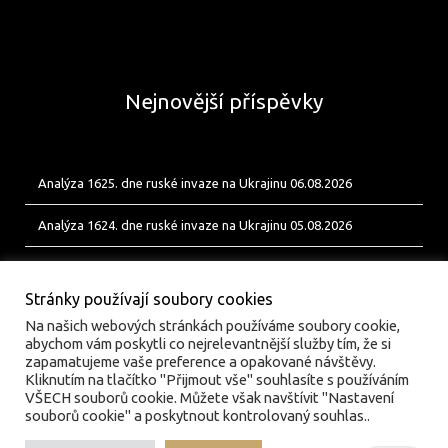
Nejnovější příspěvky
Analýza 1625. dne ruské invaze na Ukrajinu 06.08.2026
Analýza 1624. dne ruské invaze na Ukrajinu 05.08.2026
Analýza 1623. dne ruské invaze na Ukrajinu 04.08.2026
Stránky používají soubory cookies
Na našich webových stránkách používáme soubory cookie,
abychom vám poskytli co nejrelevantnější služby tím, že si
zapamatujeme vaše preference a opakované návštěvy.
Kliknutím na tlačítko "Přijmout vše" souhlasíte s používáním
VŠECH souborů cookie. Můžete však navštívit "Nastavení
souborů cookie" a poskytnout kontrolovaný souhlas..