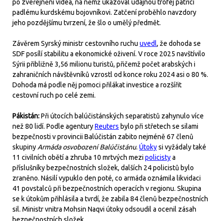
po zveřejnění videa, na němž ukazoval údajnou trofej patřící
padlému kurdskému bojovníkovi. Zatčení proběhlo navzdory
jeho pozdějšímu tvrzení, že šlo o umělý předmět.
Závěrem Syrský ministr cestovního ruchu
uvedl
, že dohoda se
SDF posílí stabilitu a ekonomické oživení. V roce 2025 navštívilo
Sýrii přibližně 3,56 milionu turistů, přičemž počet arabských i
zahraničních návštěvníků vzrostl od konce roku 2024 asi o 80 %.
Dohoda má podle něj pomoci přilákat investice a rozšířit
cestovní ruch po celé zemi.
Pákistán:
Při útocích balúčistánských separatistů zahynulo více
než 80 lidí. Podle agentury
Reuters
bylo při střetech se silami
bezpečnosti v provincii Balúčistán zabito nejméně 67 členů
skupiny
Armáda osvobození Balúčistánu
.
Útoky
si vyžádaly také
11 civilních obětí a zhruba 10 mrtvých mezi
policisty
a
příslušníky bezpečnostních složek, dalších 24 policistů bylo
zraněno. Násilí vypuklo den poté, co armáda oznámila likvidaci
41 povstalců při bezpečnostních operacích v regionu. Skupina
se k útokům přihlásila a tvrdí, že zabila 84 členů bezpečnostních
sil. Ministr vnitra Mohsin Naqvi útoky odsoudil a ocenil zásah
bezpečnostních složek.