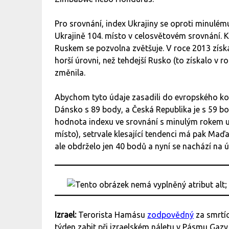
Pro srovnání, index Ukrajiny se oproti minulém
Ukrajině 104. místo v celosvětovém srovnání. Ko
Ruskem se pozvolna zvětšuje. V roce 2013 získa
horší úrovni, než tehdejší Rusko (to získalo v 
změnila.
Abychom tyto údaje zasadili do evropského ko
Dánsko s 89 body, a Česká Republika je s 59 b
hodnota indexu ve srovnání s minulým rokem u
místo), setrvale klesající tendenci má pak Maďa
ale obdrželo jen 40 bodů a nyní se nachází na 
Izrael:
Terorista Hamásu
zodpovědný
za smrtíc
týden zabit při izraelském náletu v Pásmu Gazy