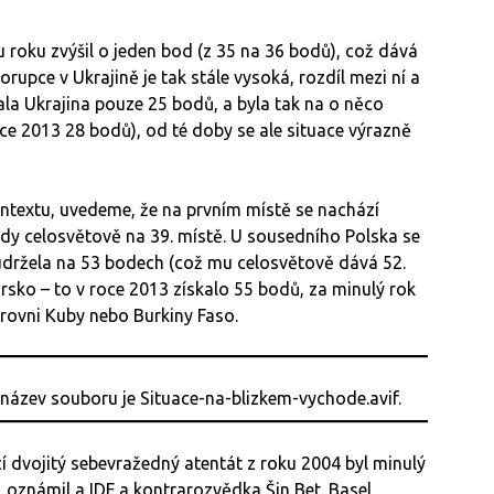
u roku zvýšil o jeden bod (z 35 na 36 bodů), což dává
rupce v Ukrajině je tak stále vysoká, rozdíl mezi ní a
la Ukrajina pouze 25 bodů, a byla tak na o něco
roce 2013 28 bodů), od té doby se ale situace výrazně
ntextu, uvedeme, že na prvním místě se nachází
ody celosvětově na 39. místě. U sousedního Polska se
držela na 53 bodech (což mu celosvětově dává 52.
rsko – to v roce 2013 získalo 55 bodů, za minulý rok
úrovni Kuby nebo Burkiny Faso.
í dvojitý sebevražedný atentát z roku 2004 byl minulý
, oznámil a IDF a kontrarozvědka Šin Bet. Basel