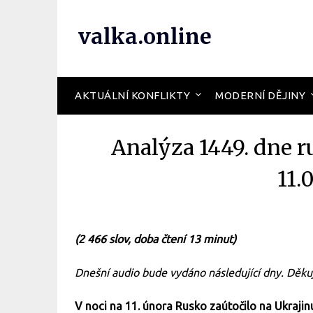
valka.online
AKTUÁLNÍ KONFLIKTY
MODERNÍ DĚJINY
Analýza 1449. dne r
11.
(2 466 slov, doba čtení 13 minut)
Dnešní audio bude vydáno následující dny. Děku
V noci na 11. února Rusko zaútočilo na Ukraji