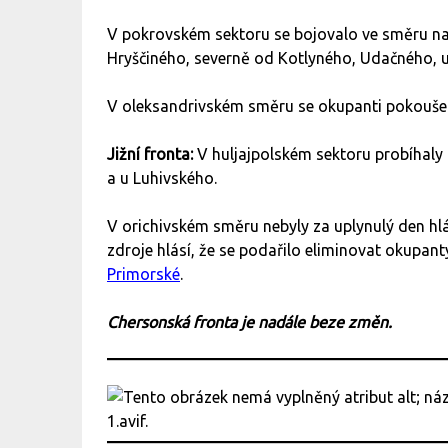
V pokrovském sektoru se bojovalo ve směru n
Hryščiného, severně od Kotlyného, Udačného, u
V oleksandrivském směru se okupanti pokoušeli
Jižní fronta:
V huljajpolském sektoru probíhaly 
a u ​​Luhivského.
V orichivském směru nebyly za uplynulý den hl
zdroje hlásí, že se podařilo eliminovat okupant
Primorské
.
Chersonská fronta je nadále beze změn.