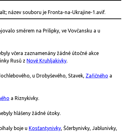
jovalo směrem na Prilipky, ve Vovčansku a u
byly včera zaznamenány žádné útočné akce
pinky Rusů z
Nové Kruhljakivky
.
dochlebového, u Drobyševého, Stavek,
Zařičného
a
ného
a Riznykivky.
byly hlášeny žádné útoky.
íhaly boje u
Kosťantynivky
, Ščerbynivky, Jablunivky,