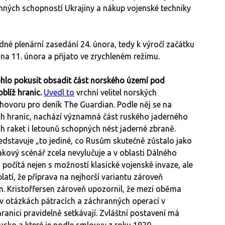
anných schopností Ukrajiny a nákup vojenské techniky
é plenární zasedání 24. února, tedy k výročí začátku
na 11. února a přijato ve zrychleném režimu.
hlo pokusit obsadit část norského území pod
blíž hranic.
Uvedl to
vrchní velitel norských
ozhovoru pro deník The Guardian. Podle něj se na
ch hranic, nachází významná část ruského jaderného
h raket i letounů schopných nést jaderné zbraně.
edstavuje „to jediné, co Rusům skutečně zůstalo jako
kový scénář zcela nevylučuje a v oblasti Dálného
 počítá nejen s možností klasické vojenské invaze, ale
platí, že příprava na nejhorší variantu zároveň
. Kristoffersen zároveň upozornil, že mezi oběma
 v otázkách pátracích a záchranných operací v
ranici pravidelně setkávají. Zvláštní postavení má