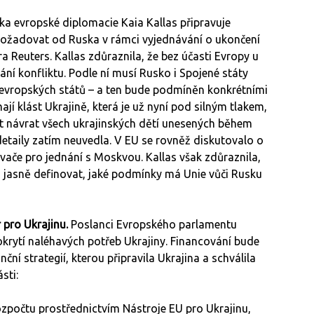
ka evropské diplomacie Kaia Kallas připravuje
požadovat od Ruska v rámci vyjednávání o ukončení
a Reuters. Kallas zdůraznila, že bez účasti Evropy u
í konfliktu. Podle ní musí Rusko i Spojené státy
s evropských států – a ten bude podmíněn konkrétními
í klást Ukrajině, která je už nyní pod silným tlakem,
 návrat všech ukrajinských dětí unesených během
detaily zatím neuvedla. V EU se rovněž diskutovalo o
vače pro jednání s Moskvou. Kallas však zdůraznila,
 a jasně definovat, jaké podmínky má Unie vůči Rusku
 pro Ukrajinu.
Poslanci Evropského parlamentu
 pokrytí naléhavých potřeb Ukrajiny. Financování bude
ční strategií, kterou připravila Ukrajina a schválila
sti:
ozpočtu prostřednictvím Nástroje EU pro Ukrajinu,