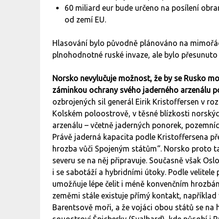
60 miliard eur bude určeno na posílení obr
od zemí EU.
Hlasování bylo původně plánováno na mimořádn
plnohodnotné ruské invaze, ale bylo přesunuto 
Norsko nevylučuje možnost, že by se Rusko mo
záminkou ochrany svého jaderného arzenálu po
ozbrojených sil generál Eirik Kristoffersen v r
Kolském poloostrově, v těsné blízkosti norský
arzenálu – včetně jaderných ponorek, pozemníc
Právě jaderná kapacita podle Kristoffersena př
hrozba vůči Spojeným státům“. Norsko proto ta
severu se na něj připravuje. Současně však Oslo
i se sabotáží a hybridními útoky. Podle velitele 
umožňuje lépe čelit i méně konvenčním hrozbám
zeměmi stále existuje přímý kontakt, například
Barentsově moři, a že vojáci obou států se na h