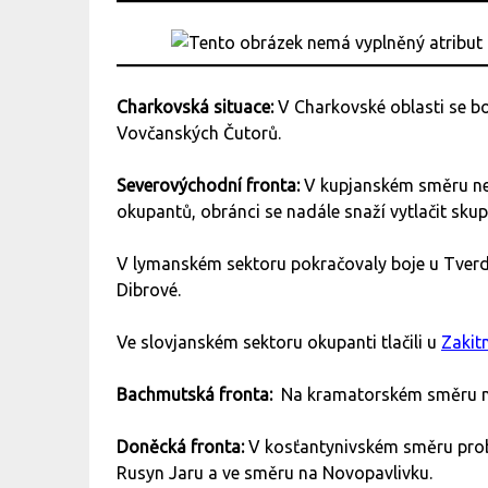
Charkovská situace:
V Charkovské oblasti se bo
Vovčanských Čutorů.
Severovýchodní fronta:
V kupjanském směru ne
okupantů, obránci se nadále snaží vytlačit sku
V lymanském sektoru pokračovaly boje u Tver
Dibrové.
Ve slovjanském sektoru okupanti tlačili u
Zakit
Bachmutská fronta:
Na kramatorském směru ne
Doněcká fronta:
V kosťantynivském směru prob
Rusyn Jaru a ve směru na Novopavlivku.