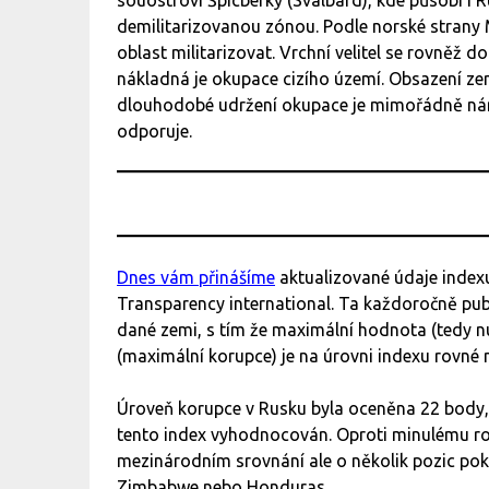
souostroví Špicberky (Svalbard), kde působí i 
demilitarizovanou zónou. Podle norské strany
oblast militarizovat. Vrchní velitel se rovněž d
nákladná je okupace cizího území. Obsazení ze
dlouhodobé udržení okupace je mimořádně nár
odporuje.
Dnes vám přinášíme
aktualizované údaje index
Transparency international. Ta každoročně publ
dané zemi, s tím že maximální hodnota (tedy n
(maximální korupce) je na úrovni indexu rovné n
Úroveň korupce v Rusku byla oceněna 22 body, 
tento index vyhodnocován. Oproti minulému rok
mezinárodním srovnání ale o několik pozic pokl
Zimbabwe nebo Honduras.