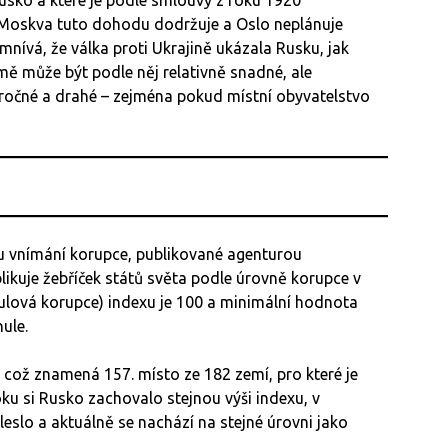
Rusko a které je podle smlouvy z roku 1920
 Moskva tuto dohodu dodržuje a Oslo neplánuje
omnívá, že válka proti Ukrajině ukázala Rusku, jak
mě může být podle něj relativně snadné, ale
očné a drahé – zejména pokud místní obyvatelstvo
u vnímání korupce, publikované agenturou
ikuje žebříček států světa podle úrovně korupce v
ulová korupce) indexu je 100 a minimální hodnota
ule.
což znamená 157. místo ze 182 zemí, pro které je
u si Rusko zachovalo stejnou výši indexu, v
eslo a aktuálně se nachází na stejné úrovni jako