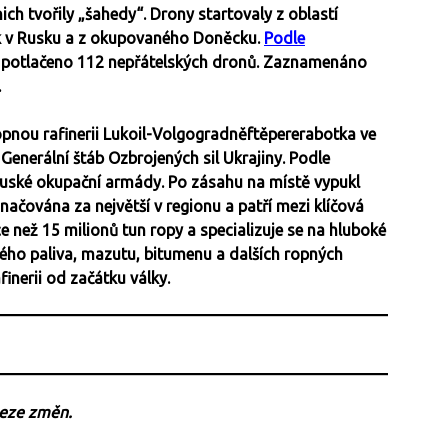
nich tvořily „šahedy“. Drony startovaly z oblastí
sk v Rusku a z okupovaného Doněcku.
Podle
o potlačeno 112 nepřátelských dronů. Zaznamenáno
.
opnou rafinerii Lukoil-Volgogradněftěpererabotka ve
Generální štáb Ozbrojených sil Ukrajiny. Podle
 ruské okupační armády. Po zásahu na místě vypukl
značována za největší v regionu a patří mezi klíčová
e než 15 milionů tun ropy a specializuje se na hluboké
kého paliva, mazutu, bitumenu a dalších ropných
inerii od začátku války.
beze změn.