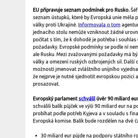
EU připravuje seznam podmínek pro Rusko.
Šéf
seznam ústupků, které by Evropská unie měla 
války proti Ukrajině.
Informovala o tom
agentur
jednacího stolu nemůže vzniknout žádné urovnán
počítat s tím, že k dohodě je potřeba i souhla
požadavky. Evropské podmínky se podle ní nemaj
ale Rusku. Mezi zvažovanými požadavky má být
války a omezení ruských ozbrojených sil. Další 
možnosti jmenovat zvláštního unijního vyjedna
že nejprve je nutné sjednotit evropskou pozici
prosazovat.
Evropský parlament
schválil
úvěr 90 miliard eur
schválili balík půjček ve výši 90 miliard eur na
probíhat podle potřeb Kyjeva a v souladu s finan
Evropská komise. Balík bude rozdělen na dvě čá
30 miliard eur půjde na podporu státního r