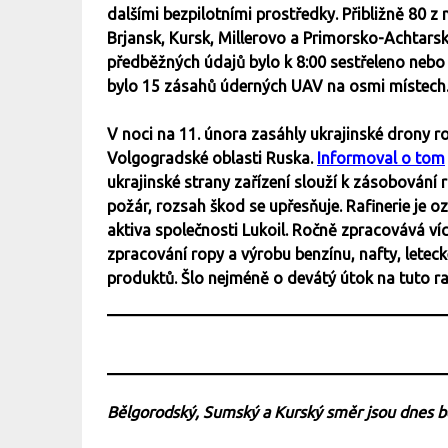
dalšími bezpilotními prostředky. Přibližně 80 z 
Brjansk, Kursk, Millerovo a Primorsko-Achtar
předběžných údajů bylo k 8:00 sestřeleno neb
bylo 15 zásahů úderných UAV na osmi místech
V noci na 11. února zasáhly ukrajinské drony r
Volgogradské oblasti Ruska.
Informoval o tom
ukrajinské strany zařízení slouží k zásobování
požár, rozsah škod se upřesňuje. Rafinerie je o
aktiva společnosti Lukoil. Ročně zpracovává víc
zpracování ropy a výrobu benzínu, nafty, letec
produktů. Šlo nejméně o devátý útok na tuto raf
Bělgorodský, Sumský a Kurský směr jsou dnes 