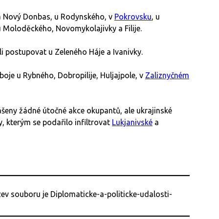
a Nový Donbas, u Rodynského, v
Pokrovsku
, u
 Moloděckého, Novomykolajivky a Filije.
 postupovat u Zeleného Háje a Ivanivky.
boje u Rybného, Dobropilije, Huljajpole, v
Zaliznyčném
ášeny žádné útočné akce okupantů, ale ukrajinské
y, kterým se podařilo infiltrovat
Lukjanivské
a