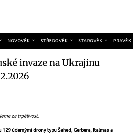
NOVOVĚK
STŘEDOVĚK
STAROVĚK
PRAVĚK
uské invaze na Ukrajinu
02.2026
jeme za trpělivost.
nu 129 údernými drony typu Šahed, Gerbera, Italmas a