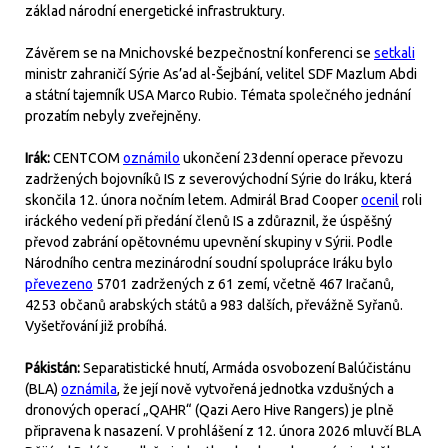
základ národní energetické infrastruktury.
Závěrem se na Mnichovské bezpečnostní konferenci se
setkali
ministr zahraničí Sýrie As’ad al-Šejbání, velitel SDF Mazlum Abdi
a státní tajemník USA Marco Rubio. Témata společného jednání
prozatím nebyly zveřejněny.
Irák:
CENTCOM
oznámilo
ukončení 23denní operace převozu
zadržených bojovníků IS z severovýchodní Sýrie do Iráku, která
skončila 12. února nočním letem. Admirál Brad Cooper
ocenil
roli
iráckého vedení při předání členů IS a zdůraznil, že úspěšný
převod zabrání opětovnému upevnění skupiny v Sýrii. Podle
Národního centra mezinárodní soudní spolupráce Iráku bylo
převezeno
5701 zadržených z 61 zemí, včetně 467 Iračanů,
4253 občanů arabských států a 983 dalších, převážně Syřanů.
Vyšetřování již probíhá.
Pákistán:
Separatistické hnutí, Armáda osvobození Balúčistánu
(BLA)
oznámila
, že její nově vytvořená jednotka vzdušných a
dronových operací „QAHR“ (Qazi Aero Hive Rangers) je plně
připravena k nasazení. V prohlášení z 12. února 2026 mluvčí BLA