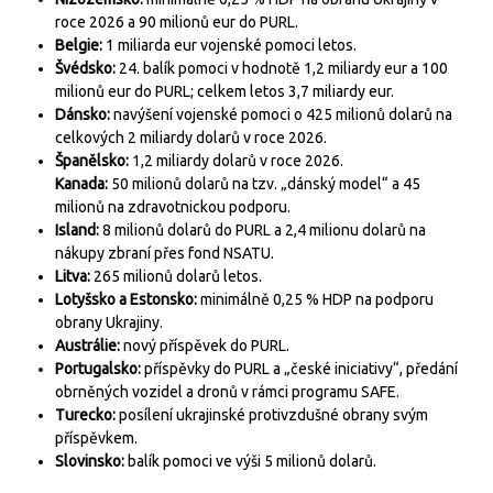
roce 2026 a 90 milionů eur do PURL.
Belgie:
1 miliarda eur vojenské pomoci letos.
Švédsko:
24. balík pomoci v hodnotě 1,2 miliardy eur a 100
milionů eur do PURL; celkem letos 3,7 miliardy eur.
Dánsko:
navýšení vojenské pomoci o 425 milionů dolarů na
celkových 2 miliardy dolarů v roce 2026.
Španělsko:
1,2 miliardy dolarů v roce 2026.
Kanada:
50 milionů dolarů na tzv. „dánský model“ a 45
milionů na zdravotnickou podporu.
Island:
8 milionů dolarů do PURL a 2,4 milionu dolarů na
nákupy zbraní přes fond NSATU.
Litva:
265 milionů dolarů letos.
Lotyšsko a Estonsko:
minimálně 0,25 % HDP na podporu
obrany Ukrajiny.
Austrálie:
nový příspěvek do PURL.
Portugalsko:
příspěvky do PURL a „české iniciativy“, předání
obrněných vozidel a dronů v rámci programu SAFE.
Turecko:
posílení ukrajinské protivzdušné obrany svým
příspěvkem.
Slovinsko:
balík pomoci ve výši 5 milionů dolarů.