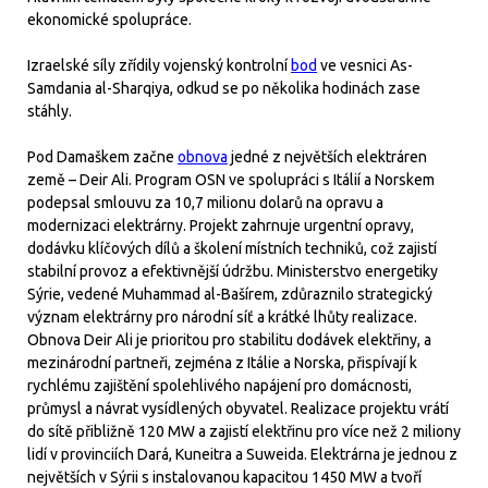
ekonomické spolupráce.
Izraelské síly zřídily vojenský kontrolní
bod
ve vesnici As-
Samdania al-Sharqiya, odkud se po několika hodinách zase
stáhly.
Pod Damaškem začne
obnova
jedné z největších elektráren
země – Deir Ali. Program OSN ve spolupráci s Itálií a Norskem
podepsal smlouvu za 10,7 milionu dolarů na opravu a
modernizaci elektrárny. Projekt zahrnuje urgentní opravy,
dodávku klíčových dílů a školení místních techniků, což zajistí
stabilní provoz a efektivnější údržbu. Ministerstvo energetiky
Sýrie, vedené Muhammad al-Bašírem, zdůraznilo strategický
význam elektrárny pro národní síť a krátké lhůty realizace.
Obnova Deir Ali je prioritou pro stabilitu dodávek elektřiny, a
mezinárodní partneři, zejména z Itálie a Norska, přispívají k
rychlému zajištění spolehlivého napájení pro domácnosti,
průmysl a návrat vysídlených obyvatel. Realizace projektu vrátí
do sítě přibližně 120 MW a zajistí elektřinu pro více než 2 miliony
lidí v provinciích Dará, Kuneitra a Suweida. Elektrárna je jednou z
největších v Sýrii s instalovanou kapacitou 1450 MW a tvoří