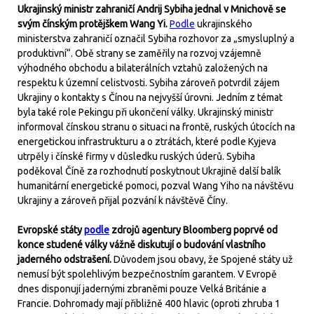
Ukrajinský ministr zahraničí Andrij Sybiha jednal v Mnichově se
svým čínským protějškem Wang Yi.
Podle
ukrajinského
ministerstva zahraničí označil Sybiha rozhovor za „smysluplný a
produktivní“. Obě strany se zaměřily na rozvoj vzájemně
výhodného obchodu a bilaterálních vztahů založených na
respektu k územní celistvosti. Sybiha zároveň potvrdil zájem
Ukrajiny o kontakty s Čínou na nejvyšší úrovni. Jedním z témat
byla také role Pekingu při ukončení války. Ukrajinský ministr
informoval čínskou stranu o situaci na frontě, ruských útocích na
energetickou infrastrukturu a o ztrátách, které podle Kyjeva
utrpěly i čínské firmy v důsledku ruských úderů. Sybiha
poděkoval Číně za rozhodnutí poskytnout Ukrajině další balík
humanitární energetické pomoci, pozval Wang Yiho na návštěvu
Ukrajiny a zároveň přijal pozvání k návštěvě Číny.
Evropské státy
podle
zdrojů agentury Bloomberg poprvé od
konce studené války vážně diskutují o budování vlastního
jaderného odstrašení.
Důvodem jsou obavy, že Spojené státy už
nemusí být spolehlivým bezpečnostním garantem. V Evropě
dnes disponují jadernými zbraněmi pouze Velká Británie a
Francie. Dohromady mají přibližně 400 hlavic (oproti zhruba 1