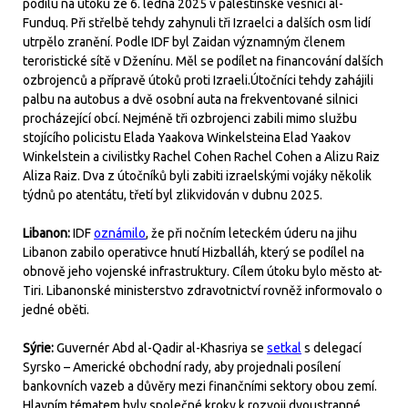
podílu na útoku ze 6. ledna 2025 v palestinské vesnici al-
Funduq. Při střelbě tehdy zahynuli tři Izraelci a dalších osm lidí
utrpělo zranění. Podle IDF byl Zaidan významným členem
teroristické sítě v Dženínu. Měl se podílet na financování dalších
ozbrojenců a přípravě útoků proti Izraeli.Útočníci tehdy zahájili
palbu na autobus a dvě osobní auta na frekventované silnici
procházející obcí. Nejméně tři ozbrojenci zabili mimo službu
stojícího policistu Elada Yaakova Winkelsteina Elad Yaakov
Winkelstein a civilistky Rachel Cohen Rachel Cohen a Alizu Raiz
Aliza Raiz. Dva z útočníků byli zabiti izraelskými vojáky několik
týdnů po atentátu, třetí byl zlikvidován v dubnu 2025.
Libanon:
IDF
oznámilo
, že při nočním leteckém úderu na jihu
Libanon zabilo operativce hnutí Hizballáh, který se podílel na
obnově jeho vojenské infrastruktury. Cílem útoku bylo město at-
Tiri. Libanonské ministerstvo zdravotnictví rovněž informovalo o
jedné oběti.
Sýrie:
Guvernér Abd al-Qadir al-Khasriya se
setkal
s delegací
Syrsko – Americké obchodní rady, aby projednali posílení
bankovních vazeb a důvěry mezi finančními sektory obou zemí.
Hlavním tématem byly společné kroky k rozvoji dvoustranné