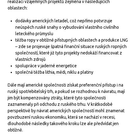
realizaci vzájemných projektů zejména v následujících
oblastech:
dodávky amerických letadel, což nepřímo potvrzuje
neúspěch ruské snahy o vybudování vlastního civilního
leteckého průmyslu
těžba ropy v obtížně přístupných oblastech a produkce LNG
– zde se projevuje špatná finanční situace ruských ropných
společností, které již tyto projekty nedokáží financovat z
vlastních zdrojů
spolupráce v jaderné energetice
společná těžba lithia, mědi, niklu a platiny
Dále mají americké společnosti získat preferenční přístup i na
ruský spotřebitelský trh, a pokud se rozhodnou k návratu, mají
jim být kompenzovány ztráty, které tyto společnosti
zaznamenaly při odchodu z ruského trhu. V krátkodobé
perspektivě by návrat amerických společností mohl znamenat
povzbuzení ruskou ekonomiku, která se nachází v recesi,
dlouhodobé následky takového kroku lze ale předvídat jen
obtížně.