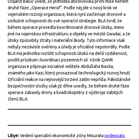
Džijánd Balúč uvedl, že jednotka absolvovala první mise během
druhé fáze „Operace Herof“. Podle něj jde o nový krok ve
vojenském rozvoji organizace, která nyní začleňuje dronové a
vzdušné schopnosti do své operační strategie. BLA tvrdí, že
během operace provedla koordinované dronové útoky, mimo
jiné na vojenskou infrastrukturu a objekty ve městě Gwadar, a že
útoky způsobily ztráty i materiální škody. Tyto informace však
nebyly nezávisle ověřeny a úřady je oficiálně nepotvrdily. Podle
BLA má jednotka rozšířit schopnosti útoků na delší vzdálenost,
posílit průzkum i koordinaci pozemních sil. Vznik QAHR
organizace připisuje iniciativě velitele Abdullaha Basita,
známého jako Kazi, který prosazoval technologický rozvoj hnutí.
Oficiální reakce na nejnovější tvrzení zatím nepřišla. Pákistánské
bezpečnostní složky však již dříve uvedly, že během druhé fáze
operace zabavily drony a kvadrokoptéry z výzbroje zabitých
členů BLA.
Libye:
Vedení speciální ekonomické zóny Misurata
podepsalo