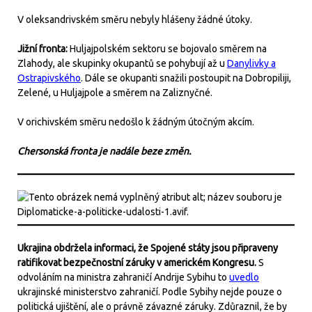
V oleksandrivském směru nebyly hlášeny žádné útoky.
Jižní fronta:
Huljajpolském sektoru se bojovalo směrem na
Zlahody, ale skupinky okupantů se pohybují až u
Danylivky a
Ostrapivského
. Dále se okupanti snažili postoupit na Dobropiliji,
Zelené, u Huljajpole a směrem na Zaliznyčné.
V orichivském směru nedošlo k žádným útočným akcím.
Chersonská fronta je nadále beze změn.
Ukrajina obdržela informaci, že Spojené státy jsou připraveny
ratifikovat bezpečnostní záruky v americkém Kongresu.
S
odvoláním na ministra zahraničí Andrije Sybihu to
uvedlo
ukrajinské ministerstvo zahraničí. Podle Sybihy nejde pouze o
politická ujištění, ale o právně závazné záruky. Zdůraznil, že by