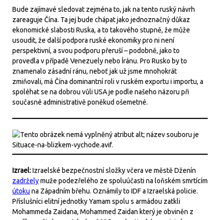
Bude zajímavé sledovat zejména to, jak na tento ruský návrh
zareaguje Čína. Ta jej bude chápat jako jednoznačný důkaz
ekonomické slabosti Ruska, a to takového stupně, že může
usoudit, že další podpora ruské ekonomiky pro ni není
perspektivní, a svou podporu přeruší – podobně, jako to
provedla v případě Venezuely nebo Íránu. Pro Rusko by to
znamenalo zásadní ránu, neboť jak už jsme mnohokrát
zmiňovali, má Čína dominantní roli v ruském exportu i importu, a
spoléhat se na dobrou vůli USA je podle našeho názoru při
současné administrativě poněkud ošemetné.
Izrael:
Izraelské bezpečnostní složky včera ve městě Dženín
zadržely
muže podezřelého ze spoluúčasti na loňském smrtícím
útoku
na Západním břehu. Oznámily to IDF a Izraelská policie.
Příslušníci elitní jednotky Yamam spolu s armádou zatkli
Mohammeda Zaidana, Mohammed Zaidan který je obviněn z