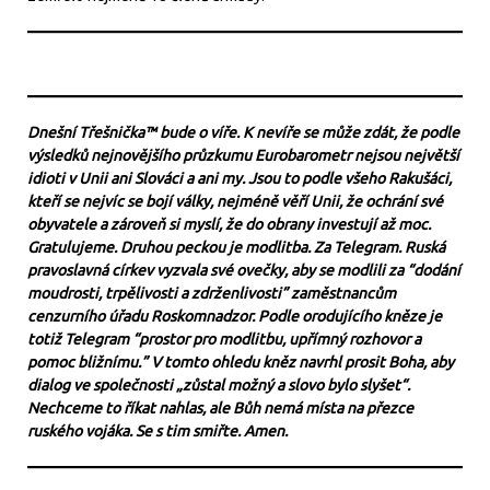
Dnešní Třešnička™ bude o víře. K nevíře se může zdát, že podle
výsledků nejnovějšího průzkumu Eurobarometr nejsou největší
idioti v Unii ani Slováci a ani my. Jsou to podle všeho Rakušáci,
kteří se nejvíc se bojí války, nejméně věří Unii, že ochrání své
obyvatele a zároveň si myslí, že do obrany investují až moc.
Gratulujeme. Druhou peckou je modlitba. Za Telegram. Ruská
pravoslavná církev vyzvala své ovečky, aby se modlili za “dodání
moudrosti, trpělivosti a zdrženlivosti” zaměstnancům
cenzurního úřadu Roskomnadzor. Podle orodujícího kněze je
totiž Telegram “prostor pro modlitbu, upřímný rozhovor a
pomoc bližnímu.” V tomto ohledu kněz navrhl prosit Boha, aby
dialog ve společnosti „zůstal možný a slovo bylo slyšet“.
Nechceme to říkat nahlas, ale Bůh nemá místa na přezce
ruského vojáka. Se s tim smiřte. Amen.