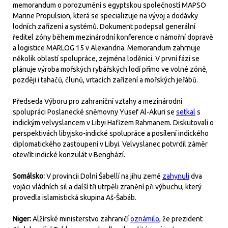
memorandum o porozumění s egyptskou společností MAPSO
Marine Propulsion, která se specializuje na vývoj a dodávky
lodních zařízení a systémů. Dokument podepsal generální
ředitel zóny během mezinárodní konference o námořní dopravě
a logistice MARLOG 15 v Alexandria. Memorandum zahrnuje
několik oblastí spolupráce, zejména loděnici. V první fázi se
plánuje výroba mořských rybářských lodí přímo ve volné zóně,
později i tahačů, člunů, vrtacích zařízení a mořských jeřábů.
Předseda Výboru pro zahraniční vztahy a mezinárodní
spolupráci Poslanecké sněmovny Yusef Al-Akuri se
setkal
s
indickým velvyslancem v Libyi Hafizem Rahmanem. Diskutovali o
perspektivách libyjsko-indické spolupráce a posílení indického
diplomatického zastoupení v Libyi. Velvyslanec potvrdil záměr
otevřít indické konzulát v Benghází.
Somálsko:
V provincii Dolní Šabellí na jihu země
zahynuli
dva
vojáci vládních sil a další tři utrpěli zranění při výbuchu, který
provedla islamistická skupina Aš-Šabáb.
Niger:
Alžírské ministerstvo zahraničí
oznámilo
, že prezident