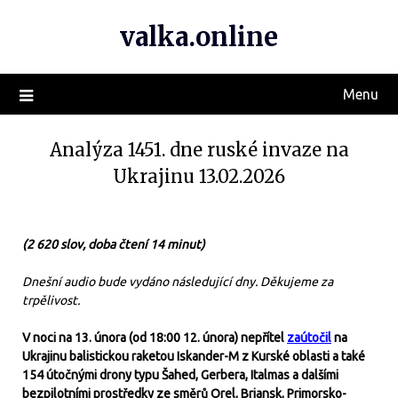
valka.online
Menu
Analýza 1451. dne ruské invaze na
Ukrajinu 13.02.2026
(2 620 slov, doba čtení 14 minut)
Dnešní audio bude vydáno následující dny. Děkujeme za
trpělivost.
V noci na 13. února (od 18:00 12. února) nepřítel
zaútočil
na
Ukrajinu balistickou raketou Iskander-M z Kurské oblasti a také
154 útočnými drony typu Šahed, Gerbera, Italmas a dalšími
bezpilotními prostředky ze směrů Orel, Brjansk, Primorsko-