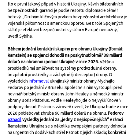
šlo o první takový případ v historii Ukrajiny. Návrh bilaterálních
bezpečnostních garancí je podle resortu diplomacie téměř
hotový. „Druhým klíčovým prvkem bezpečnostní architektury je
vojenská přítomnost s americkou oporou. Bez role Spojených
států je efektivní bezpečnostní systém v Evropě nemožný,“
uvedl Sybiha.
Během jednání kontaktní skupiny pro obranu Ukrajiny (formát
Ramstein) se spojenci dohodli na poskytnutí téměř 38 miliard
dolarů na obrannou pomoc Ukrajině v roce 2026.
Většina
prostředků má směřovat na systémy protivzdušné obrany,
bezpilotní prostředky a záchytné (interceptor) drony. O
výsledcích
informoval
ukrajinský ministr obrany Mychajlo
Fedorov po jednání v Bruselu. Společně s ním vystoupili před
novináři britský ministr obrany John Healey a německý ministr
obrany Boris Pistorius. Podle Healeyho jde o nejvyšší úroveň
podpory dosud. Pistorius zároveň uvedl, že Ukrajina bude v roce
2026 potřebovat zhruba 60 miliard dolarů na obranu.
Fedorov
označil
výsledky jednání za „jedny z nejúspěšnějších“ v rámci
Ramsteinu
. Ukrajina se s několika evropskými partnery dohodla
na urgentních dodávkách střel Patriot z jejich skladů; konkrétní