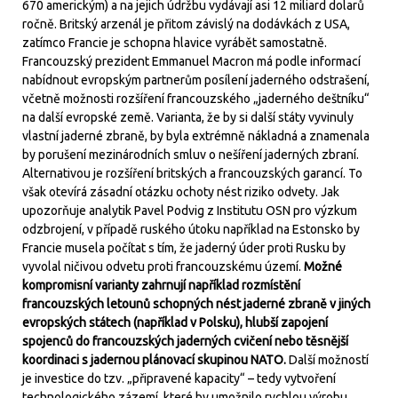
670 americkým) a na jejich údržbu vydávají asi 12 miliard dolarů
ročně. Britský arzenál je přitom závislý na dodávkách z USA,
zatímco Francie je schopna hlavice vyrábět samostatně.
Francouzský prezident Emmanuel Macron má podle informací
nabídnout evropským partnerům posílení jaderného odstrašení,
včetně možnosti rozšíření francouzského „jaderného deštníku“
na další evropské země. Varianta, že by si další státy vyvinuly
vlastní jaderné zbraně, by byla extrémně nákladná a znamenala
by porušení mezinárodních smluv o nešíření jaderných zbraní.
Alternativou je rozšíření britských a francouzských garancí. To
však otevírá zásadní otázku ochoty nést riziko odvety. Jak
upozorňuje analytik Pavel Podvig z Institutu OSN pro výzkum
odzbrojení, v případě ruského útoku například na Estonsko by
Francie musela počítat s tím, že jaderný úder proti Rusku by
vyvolal ničivou odvetu proti francouzskému území.
Možné
kompromisní varianty zahrnují například rozmístění
francouzských letounů schopných nést jaderné zbraně v jiných
evropských státech (například v Polsku), hlubší zapojení
spojenců do francouzských jaderných cvičení nebo těsnější
koordinaci s jadernou plánovací skupinou NATO.
Další možností
je investice do tzv. „připravené kapacity“ – tedy vytvoření
technologického zázemí, které by umožnilo rychlou výrobu