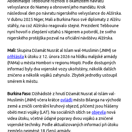
Abdelmadjid Tebboune rozhodl o okamžitém návratu
velvyslance do Niamey a obnovení jeho mandátu. Krok
následoval den po návratu nigerského velvyslance do Alžírska.
V dubnu 2025 Niger, Mali a Burkina Faso své diplomaty z Alžíru
stáhly, na což Alžírsko reagovalo stejně. Prezident Tebboune
nyní hovoří o zlepšení vztahů s Nigerem a potvrdil, že svého
nigerského protějška pozval na oficiální návštěvu Alžírska.
Mali:
Skupina Džamát Nusrát al Islam wal-Muslimin (JNIM) se
přihlásila
k útoku z 12. února 2026 na hlídku malijské armády
(FAMa) u města Hombori v regionu Mopti. Podle dostupných
informací byly dva vojenské vozy ukořistěny, několik dalších
zničeno a několik vojáků zahynulo. Zbytek jednotky ustoupil
směrem k městu.
Burkina Faso:
Džihádisté z hnutí Džamát Nusrat al-Islám val-
Muslimín (JNIM) včera krátce
ovládli
město Bilanga na východě
země a zničili centrální kruhový objezd, přičemž jsou hlášeny
oběti mezi vojáky (LAT). Na sociálních sítích se
objevila
nová
videa útoku, včetně údajné popravy dvou vojáků a zničené
vojenské techniky. Podle aktualizovaných informací při útoku
zemřelo nejméně 18 členů armády.