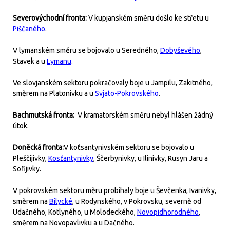
Severovýchodní fronta:
V kupjanském směru došlo ke střetu u
Piščaného
.
V lymanském směru se bojovalo u Seredného,
Dobyševého
,
Stavek a u
Lymanu
.
Ve slovjanském sektoru pokračovaly boje u Jampilu, Zakitného,
směrem na Platonivku a u
Svjato-Pokrovského
.
Bachmutská fronta:
V kramatorském směru nebyl hlášen žádný
útok.
Doněcká fronta:
V koťsantynivském sektoru se bojovalo u
Pleščijivky,
Kosťantynivky
, Ščerbynivky, u Ilinivky, Rusyn Jaru a
Sofijivky.
V pokrovském sektoru měru probíhaly boje u Ševčenka, Ivanivky,
směrem na
Bilycké
, u Rodynského, v Pokrovsku, severně od
Udačného, Kotlyného, u Molodeckého,
Novopidhorodného
,
směrem na Novopavlivku a u Dačného.