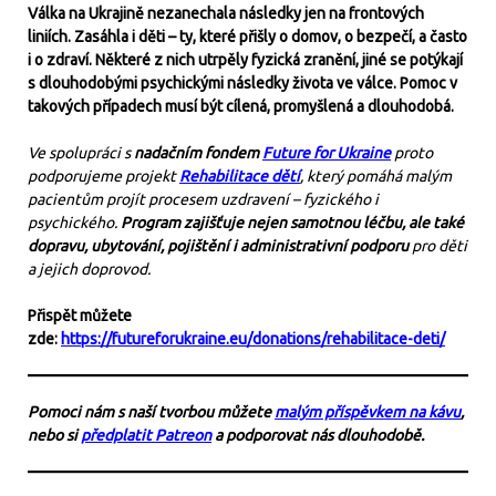
Válka na Ukrajině nezanechala následky jen na frontových
liniích. Zasáhla i děti – ty, které přišly o domov, o bezpečí, a často
i o zdraví. Některé z nich utrpěly fyzická zranění, jiné se potýkají
s dlouhodobými psychickými následky života ve válce. Pomoc v
takových případech musí být cílená, promyšlená a dlouhodobá.
Ve spolupráci s
nadačním fondem
Future for Ukraine
proto
podporujeme projekt
Rehabilitace dětí
, který pomáhá malým
pacientům projít procesem uzdravení – fyzického i
psychického.
Program zajišťuje nejen samotnou léčbu, ale také
dopravu, ubytování, pojištění i administrativní podporu
pro děti
a jejich doprovod.
Přispět můžete
zde:
https://futureforukraine.eu/donations/rehabilitace-deti/
Pomoci nám s naší tvorbou můžete
malým příspěvkem na kávu
,
nebo si
předplatit Patreon
a podporovat nás dlouhodobě.