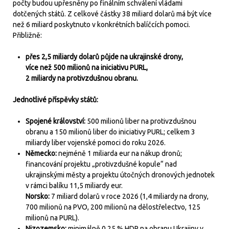
počty budou upřesněny po finálním schválení vládami
dotčených států. Z celkové částky 38 miliard dolarů má být více
než 6 miliard poskytnuto v konkrétních balíčcích pomoci.
Přibližně:
přes 2,5 miliardy dolarů půjde na ukrajinské drony,
více než 500 milionů na iniciativu PURL,
2 miliardy na protivzdušnou obranu.
Jednotlivé příspěvky států:
Spojené království:
500 milionů liber na protivzdušnou
obranu a 150 milionů liber do iniciativy PURL; celkem 3
miliardy liber vojenské pomoci do roku 2026.
Německo:
nejméně 1 miliarda eur na nákup dronů;
financování projektu „protivzdušné kopule“ nad
ukrajinskými městy a projektu útočných dronových jednotek
v rámci balíku 11,5 miliardy eur.
Norsko:
7 miliard dolarů v roce 2026 (1,4 miliardy na drony,
700 milionů na PVO, 200 milionů na dělostřelectvo, 125
milionů na PURL).
Nizozemsko:
minimálně 0,25 % HDP na obranu Ukrajiny v