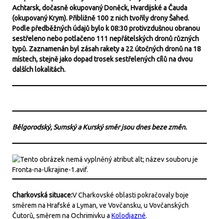
Achtarsk, dočasně okupovaný Doněck, Hvardijské a Čauda
(okupovaný Krym). Přibližně 100 z nich tvořily drony Šahed.
Podle předběžných údajů bylo k 08:30 protivzdušnou obranou
sestřeleno nebo potlačeno 111 nepřátelských dronů různých
typů. Zaznamenán byl zásah rakety a 22 útočných dronů na 18
místech, stejně jako dopad trosek sestřelených cílů na dvou
dalších lokalitách.
Bělgorodský, Sumský a Kurský směr jsou dnes beze změn.
Charkovská situace:
V Charkovské oblasti pokračovaly boje
směrem na Hrafské a Lyman, ve Vovčansku, u Vovčanských
Čutorů, směrem na Ochrimivku a
Kolodjazné
.