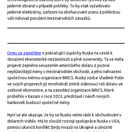
jaderné zbraně v případě potřeby. To by však vyžadovalo
jaderné elektrárny, zařízení na obohacování uranu a politickou
vůli riskovat porušení mezinárodních závazků.
Dnes se zaměříme
o pokračující úspěchy Ruska na cestě k
dosažení ekonomické nezávislosti a plné suverenity. Ta se měla
projevit zejména sesazením amerického dolaru z pozice
nejdůležitější měny v mezinárodním obchodě, a jeho nahrazení
společnou měnou organizace BRICS. Ruský vůdce Vladimír Putin
ve svých projevech již mnohokrát zmínil slábnoucí roli dolaru ve
světové ekonomice, a na zasedání organizace BRICS, které
proběhlo v Kazani v roce 2023, představil i návrh nových
bankovek budoucí společné měny.
Nyní se ale ukazuje, že by se Rusko velmi rádo k obchodování v
dolarech vrátilo. Má to sloužit rozvoji spolupráce Ruska s USA,
pomoci ukončit konflikt (tedy invazi) na Ukrajině a umožnit