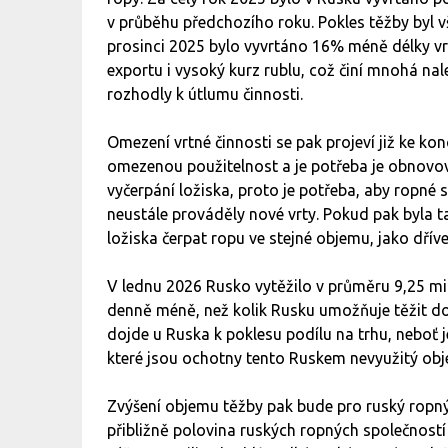
v průběhu předchozího roku. Pokles těžby byl 
prosinci 2025 bylo vyvrtáno 16% méně délky vrt
exportu i vysoký kurz rublu, což činí mnohá nale
rozhodly k útlumu činnosti.
Omezení vrtné činnosti se pak projeví již ke ko
omezenou použitelnost a je potřeba je obnovova
vyčerpání ložiska, proto je potřeba, aby ropné 
neustále prováděly nové vrty. Pokud pak byla
ložiska čerpat ropu ve stejné objemu, jako dříve
V lednu 2026 Rusko vytěžilo v průměru 9,25 mil
denně méně, než kolik Rusku umožňuje těžit do
dojde u Ruska k poklesu podílu na trhu, neboť 
které jsou ochotny tento Ruskem nevyužitý obj
Zvýšení objemu těžby pak bude pro ruský ropný
přibližně polovina ruských ropných společností