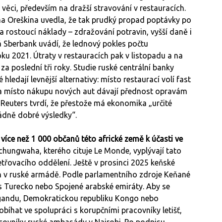
věci, především na dražší stravování v restauracích.
a Oreškina uvedla, že tak prudký propad poptávky po
a rostoucí náklady – zdražování potravin, vyšší daně i
 Sberbank uvádí, že lednový pokles počtu
u 2021. Útraty v restauracích pak v listopadu a na
za poslední tři roky. Studie ruské centrální banky
ledají levnější alternativy: místo restaurací volí fast
 a místo nákupu nových aut dávají přednost opravám
o Reuters tvrdí, že přestože má ekonomika „určité
ádně dobré výsledky“.
íce než 1 000 občanů této africké země k účasti ve
hungwaha, kterého cituje Le Monde, vyplývají tato
třovacího oddělení. Ještě v prosinci 2025 keňské
h v ruské armádě. Podle parlamentního zdroje Keňané
řes Turecko nebo Spojené arabské emiráty. Aby se
s Ugandu, Demokratickou republiku Kongo nebo
obíhat ve spolupráci s korupčními pracovníky letišť,