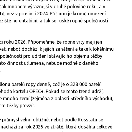
však mnohem výraznější v druhé polovině roku, a v
ů, než v prosinci 2024. Příčinou je kromě omezení
ziště nerentabilní, a tak se ruské ropné společnosti
nci roku 2026. Připomeňme, že ropné vrty mají jen
t, neboť dochází k jejich zanášení a také k lokálnímu
společnosti pro udržení stávajícího objemu těžby
 tato činnost utlumena, nebude možné z daného
.
ionu barelů ropy denně, což je o 328 000 barelů
hoda kartelu OPEC+. Pokud se tento trend udrží,
je mnoho zemí (zejména z oblasti Středního východu),
em těžby převzít.
 průmysl velmi obtížné, neboť podle Rosstatu se
 nachází za rok 2025 ve ztrátě, která dosáhla celkové