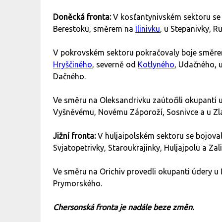
Doněcká fronta:
V kosťantynivském sektoru se b
Berestoku, směrem na
Ilinivku
, u Stepanivky, R
V pokrovském sektoru pokračovaly boje směre
Hryščiného
, severně od
Kotlyného
, Udačného,
Dačného.
Ve směru na Oleksandrivku zaútočili okupanti 
Vyšněvému, Novému Záporoží, Sosnivce a u Zl
Jižní fronta:
V huljaipolském sektoru se bojoval
Svjatopetrivky, Staroukrajinky, Huljajpolu a Zal
Ve směru na Orichiv provedli okupanti údery u
Prymorského.
Chersonská fronta je nadále beze změn.