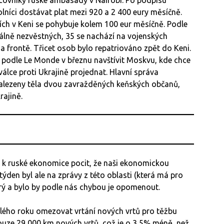
acovníky ruské ambasády v Nairobi. Po podpisu
níci dostávat plat mezi 920 a 2 400 eury měsíčně.
ch v Keni se pohybuje kolem 100 eur měsíčně. Podle
álně nezvěstných, 35 se nachází na vojenských
a frontě. Třicet osob bylo repatriováno zpět do Keni.
 podle Le Monde v březnu navštívit Moskvu, kde chce
lce proti Ukrajině projednat. Hlavní správa
nalezeny těla dvou zavražděných keňských občanů,
rajině.
k ruské ekonomice pocit, že naši ekonomickou
ýden byl ale na zprávy z této oblasti (která má pro
ý a bylo by podle nás chybou je opomenout.
lého roku omezovat vrtání nových vrtů pro těžbu
ouze 29 000 km nových vrtů, což je o 3,5% méně, než