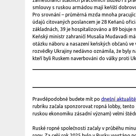
zaměstnanci státních pracovních služeb i s pr
smlouvy s ruskou armádou mají keňští dobrovol
Pro srovnání – průměrná mzda mnoha pracující
údajů citovaných poslancem je 28 Keňanů ofici
základnách, 39 je hospitalizováno a 89 bojuje n
Keňský ministr zahraničí Musalia Mudavadi má
otázku náboru a nasazení keňských občanů ve vá
rozvědky Ukrajiny nedávno oznámila, že byly 
kteří byli Ruskem naverbováni do války proti Uk
Pravděpodobně budete mít po
dnešní aktualitě
rubriku začala sponzorovat ropná lobby, tento t
ruskou ekonomiku zásadní význam) velmi štědr
Ruské ropné společnosti začaly v průběhu minu
ropy. Za celý rok 2025 bylo v Rusku vyvrtáno p