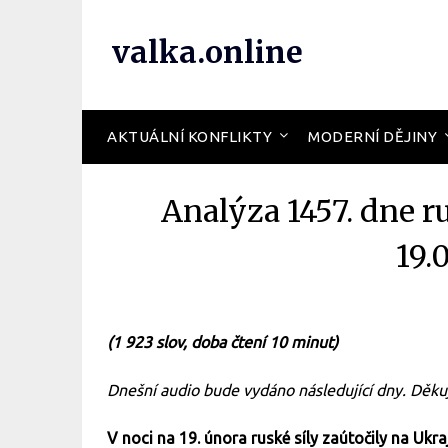
valka.online
AKTUÁLNÍ KONFLIKTY
MODERNÍ DĚJINY
Analýza 1457. dne r
19.
(1 923 slov, doba čtení 10 minut)
Dnešní audio bude vydáno následující dny. Děku
V noci na 19. února ruské síly zaútočily na Ukr