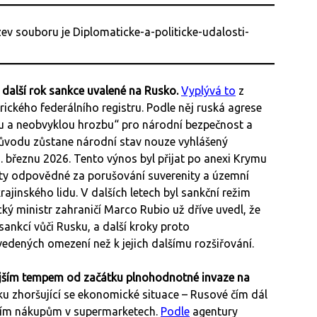
další rok sankce uvalené na Rusko.
Vyplývá to
z
kého federálního registru. Podle něj ruská agrese
u a neobvyklou hrozbu“ pro národní bezpečnost a
 důvodu zůstane národní stav nouze vyhlášený
. březnu 2026. Tento výnos byl přijat po anexi Krymu
ty odpovědné za porušování suverenity a územní
rajinského lidu. V dalších letech byl sankční režim
ký ministr zahraničí Marco Rubio už dříve uvedl, že
sankcí vůči Rusku, a další kroky proto
edených omezení než k jejich dalšímu rozšiřování.
lejším tempem od začátku plnohodnotné invaze na
u zhoršující se ekonomické situace – Rusové čím dál
jším nákupům v supermarketech.
Podle
agentury