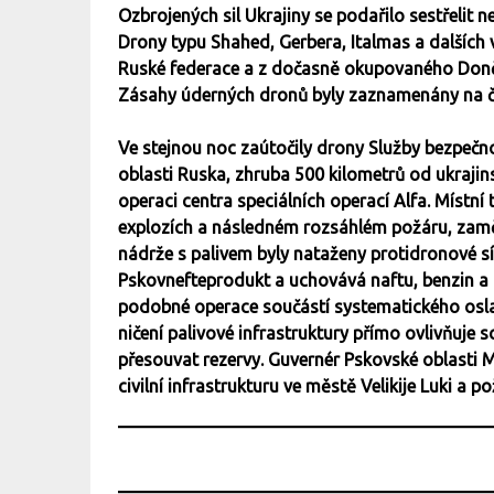
Ozbrojených sil Ukrajiny se podařilo sestřelit n
Drony typu Shahed, Gerbera, Italmas a dalších v
Ruské federace a z dočasně okupovaného Doněck
Zásahy úderných dronů byly zaznamenány na č
Ve stejnou noc zaútočily drony Služby bezpečno
oblasti Ruska, zhruba 500 kilometrů od ukrajin
operaci centra speciálních operací Alfa. Místn
explozích a následném rozsáhlém požáru, zaměs
nádrže s palivem byly nataženy protidronové sít
Pskovnefteprodukt a uchovává naftu, benzin a 
podobné operace součástí systematického osla
ničení palivové infrastruktury přímo ovlivňuje
přesouvat rezervy. Guvernér Pskovské oblasti 
civilní infrastrukturu ve městě Velikije Luki a 