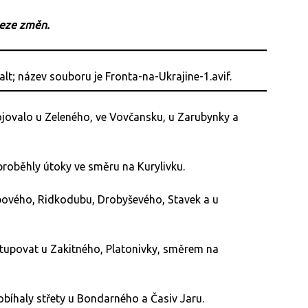
beze změn.
ojovalo u Zeleného, ve Vovčansku, u Zarubynky a
roběhly útoky ve směru na Kurylivku.
ového, Ridkodubu, Drobyševého, Stavek a u
stupovat u Zakitného, Platonivky, směrem na
íhaly střety u Bondarného a Časiv Jaru.