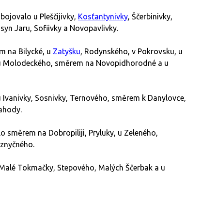
ojovalo u Pleščijivky,
Kosťantynivky
, Ščerbinivky,
usyn Jaru, Sofiivky a Novopavlivky.
m na Bilycké, u
Zatyšku
, Rodynského, v Pokrovsku, u
 u Molodeckého, směrem na Novopidhorodné a u
u Ivanivky, Sosnivky, Ternového, směrem k Danylovce,
ahody.
o směrem na Dobropiliji, Pryluky, u Zeleného,
iznyčného.
 Malé Tokmačky, Stepového, Malých Ščerbak a u