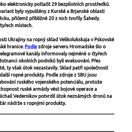
ebo elektronicky potlačit 29 bezpilotních prostředků.
ariant byly vypuštěny z Kurské a Brjanské oblasti
u, přičemž přibližně 20 z nich tvořily Šahedy.
tyřech místech.
sti Ukrajiny na ropný sklad Velikolukskaja v Pskovské
ské hranice.
Podle
zdroje serveru Hromadske šlo o
í telegramové kanály informovaly nejméně o čtyřech
tnanci okolních podniků byli evakuováni. Přes
ě, ty však útok nezastavily. Sklad patří společnosti
další ropné produkty. Podle zdroje z SBU jsou
bování ruského vojenského potenciálu, protože
 schopnost ruské armády vést bojové operace a
Michail Vedernikov potvrdil útok neznámých dronů na
požár nádrže s ropnými produkty.