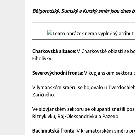
Bělgorodský, Sumský a Kurský směr jsou dnes 
Charkovská situace:
V Charkovské oblasti se b
Fiholivky.
Severovýchodní fronta:
V kupjanském sektoru p
V lymanském směru se bojovalo u Tverdochleb
Zaričného.
Ve slovjanském sektoru se okupanti snažili po
Riznykivku, Raj-Oleksandrivku a Pazeno.
Bachmutská fronta:
V kramatorském směru prob