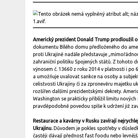
Americký prezident Donald Trump prodloužil o 
dokumentu Bílého domu předloženého do americ
proti Ukrajině nadále představuje „mimořádno
zahraniční politiku Spojených států. Z tohoto
výnosem č. 13660 z roku 2014 v platnosti i po 6
a umožňuje uvalovat sankce na osoby a subjek
celistvosti Ukrajiny či za zpronevěru majetku uk
rozšířen dalšími prezidentskými dekrety. Americ
Washington se prakticky přiblížil limitu nových 
pravděpodobně povedou spíše k udržení již zav
Restaurace a kavárny v Rusku zavírají nejrych
Ukrajinu.
Důvodem je pokles spotřeby v důsledk
častěji dávají přednost fast foodu nebo levně