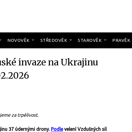
NOVOVĚK
STŘEDOVĚK
STAROVĚK
PRAVĚK
uské invaze na Ukrajinu
02.2026
jeme za trpělivost.
ajinu 37 údernými drony.
Podle
velení Vzdušných sil