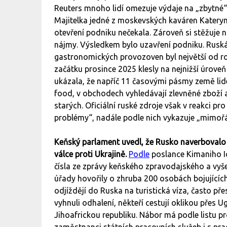
Reuters mnoho lidí omezuje výdaje na „zbytné“ 
Majitelka jedné z moskevských kaváren Kateryn
otevření podniku nečekala. Zároveň si stěžuje n
nájmy. Výsledkem bylo uzavření podniku. Ruská
gastronomických provozoven byl největší od rok
začátku prosince 2025 klesly na nejnižší úroveň 
ukázala, že napříč 11 časovými pásmy země lidé h
food, v obchodech vyhledávají zlevněné zboží
starých. Oficiální ruské zdroje však v reakci pr
problémy“, nadále podle nich vykazuje „mimoř
Keňský parlament uvedl, že Rusko naverbovalo v
válce proti Ukrajině.
Podle
poslance Kimaniho Ic
čísla ze zprávy keňského zpravodajského a vyše
úřady hovořily o zhruba 200 osobách bojujícíc
odjíždějí do Ruska na turistická víza, často p
vyhnuli odhalení, někteří cestují oklikou pře
Jihoafrickou republiku. Nábor má podle listu pr