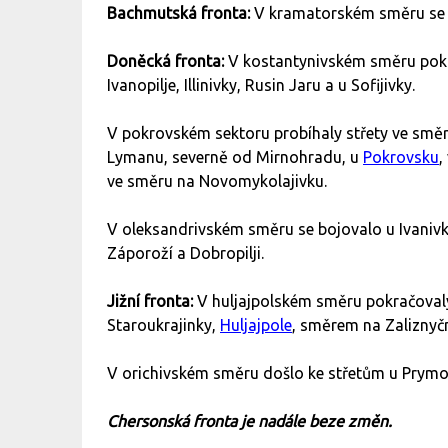
Bachmutská fronta:
V kramatorském směru se b
Doněcká fronta:
V kostantynivském směru pok
Ivanopilje, Illinivky, Rusin Jaru a u Sofijivky.
V pokrovském sektoru probíhaly střety ve smě
Lymanu, severně od Mirnohradu, u
Pokrovsku
,
ve směru na Novomykolajivku.
V oleksandrivském směru se bojovalo u Ivaniv
Záporoží a Dobropilji.
Jižní fronta:
V huljajpolském směru pokračovaly
Staroukrajinky,
Huljajpole
, směrem na Zaliznyčn
V orichivském směru došlo ke střetům u Prymo
Chersonská fronta je nadále beze změn.