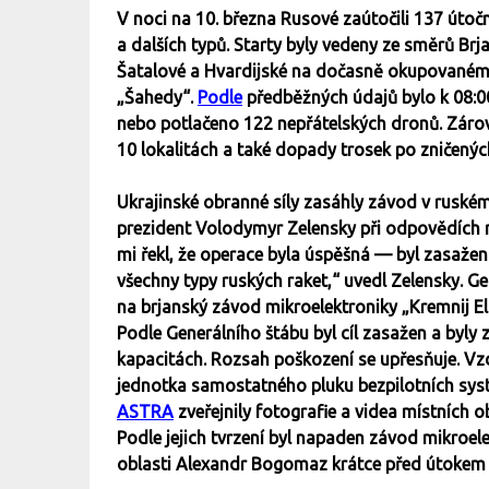
V noci na 10. března Rusové zaútočili 137 útoč
a dalších typů. Starty byly vedeny ze směrů Brj
Šatalové a Hvardijské na dočasně okupovaném 
„Šahedy“.
Podle
předběžných údajů bylo k 08:0
nebo potlačeno 122 nepřátelských dronů. Zár
10 lokalitách a také dopady trosek po zničených
Ukrajinské obranné síly zasáhly závod v ruském 
prezident Volodymyr Zelensky při odpovědích na
mi řekl, že operace byla úspěšná — byl zasažen 
všechny typy ruských raket,“ uvedl Zelensky. Ge
na brjanský závod mikroelektroniky „Kremnij E
Podle Generálního štábu byl cíl zasažen a by
kapacitách. Rozsah poškození se upřesňuje. Vzd
jednotka samostatného pluku bezpilotních syst
ASTRA
zveřejnily fotografie a videa místních o
Podle jejich tvrzení byl napaden závod mikroele
oblasti Alexandr Bogomaz krátce před útoke