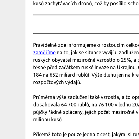
kusů zachytávacích dronů, což by posílilo scho
Pravidelně zde informujeme o rostoucím celko
zaměříme
na to, jak se situace vyvíjí u zadluž
ruských obyvatel meziročně vzrostlo o 25%, a 
těsně před začátkem ruské invaze na Ukrajinu, 
184 na 652 miliard rublů). Výše dluhu jen na kr
rozpočtových výdajů.
Průměrná výše zadlužení také vzrostla, a to o
dosahovala 64 700 rublů, na 76 100 v lednu 202
půjčky řádně spláceny, jejich počet meziročně v
milionu kusů.
Přičemž toto je pouze jedna z cest, jakými si r