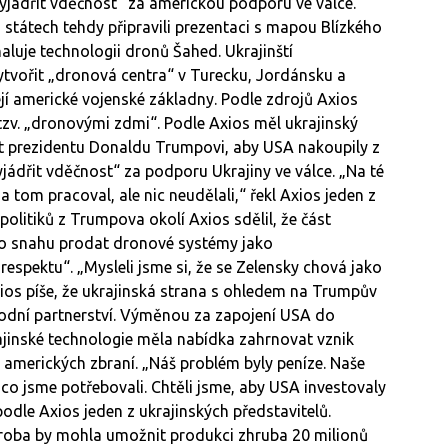
vyjádřit vděčnost“ za americkou podporu ve válce.
h státech tehdy připravili prezentaci s mapou Blízkého
luje technologii dronů Šahed. Ukrajinští
ytvořit „dronová centra“ v Turecku, Jordánsku a
ejí americké vojenské základny. Podle zdrojů Axios
 tzv. „dronovými zdmi“. Podle Axios měl ukrajinský
t prezidentu Donaldu Trumpovi, aby USA nakoupily z
jádřit vděčnost“ za podporu Ukrajiny ve válce. „Na té
tom pracoval, ale nic neudělali,“ řekl Axios jeden z
politiků z Trumpova okolí Axios sdělil, že část
ho snahu prodat dronové systémy jako
espektu“. „Mysleli jsme si, že se Zelensky chová jako
xios píše, že ukrajinská strana s ohledem na Trumpův
odní partnerství. Výměnou za zapojení USA do
jinské technologie měla nabídka zahrnovat vznik
 amerických zbraní. „Náš problém byly peníze. Naše
co jsme potřebovali. Chtěli jsme, aby USA investovaly
odle Axios jeden z ukrajinských představitelů.
ýroba by mohla umožnit produkci zhruba 20 milionů