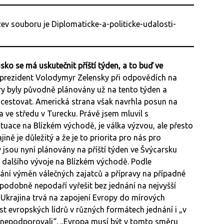
ko se má uskutečnit příští týden, a to buď ve
 prezident Volodymyr Zelensky při odpovědích na
ory byly původně plánovány už na tento týden a
dcestovat. Americká strana však navrhla posun na
a ve středu v Turecku. Právě jsem mluvil s
tuace na Blízkém východě, je válka výzvou, ale přesto
jině je důležitý a že je to priorita pro nás pro
y jsou nyní plánovány na příští týden ve Švýcarsku
 dalšího vývoje na Blízkém východě. Podle
ání výměn válečných zajatců a přípravy na případné
ěpodobně nepodaří vyřešit bez jednání na nejvyšší
e Ukrajina trvá na zapojení Evropy do mírových
ast evropských lídrů v různých formátech jednání i „v
i nepodporovali“. „Evropa musí být v tomto směru