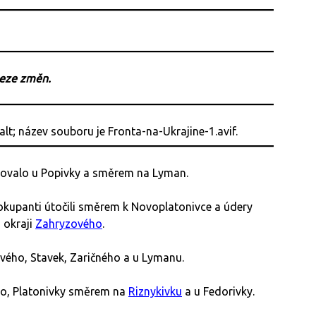
beze změn.
jovalo u Popivky a směrem na Lyman.
kupanti útočili směrem k Novoplatonivce a údery
 okraji
Zahryzového
.
vého, Stavek, Zaričného a u Lymanu.
ého, Platonivky směrem na
Riznykivku
a u Fedorivky.