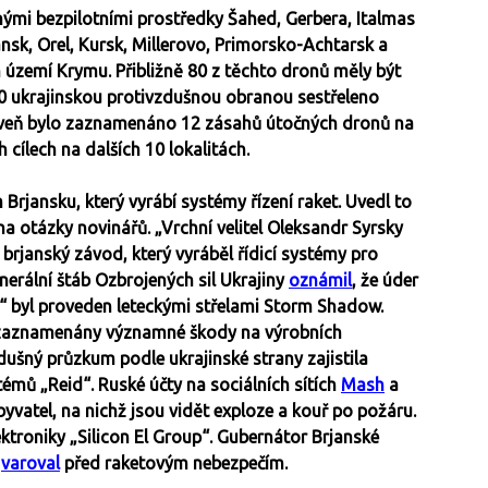
nými bezpilotními prostředky Šahed, Gerbera, Italmas
ansk, Orel, Kursk, Millerovo, Primorsko-Achtarsk a
území Krymu. Přibližně 80 z těchto dronů měly být
0 ukrajinskou protivzdušnou obranou sestřeleno
oveň bylo zaznamenáno 12 zásahů útočných dronů na
 cílech na dalších 10 lokalitách.
Brjansku, který vyrábí systémy řízení raket. Uvedl to
 otázky novinářů. „Vrchní velitel Oleksandr Syrsky
brjanský závod, který vyráběl řídicí systémy pro
nerální štáb Ozbrojených sil Ukrajiny
oznámil
, že úder
l“ byl proveden leteckými střelami Storm Shadow.
ly zaznamenány významné škody na výrobních
ušný průzkum podle ukrajinské strany zajistila
émů „Reid“. Ruské účty na sociálních sítích
Mash
a
byvatel, na nichž jsou vidět exploze a kouř po požáru.
ktroniky „Silicon El Group“. Gubernátor Brjanské
m
varoval
před raketovým nebezpečím.