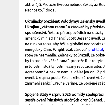
aktivnější. Protože Evropa nebude čekat, až Rus
Nechce to,“ dodal.
Ukrajinský prezident Volodymyr Zelensky uvedl
Ukrajinu „vážnou ranou“ a zároveň by předsta
společenství.
Řekl to při odpovědích na otázky
americký ministr financí Scott Bessent uvedl, 
na ruskou ropu, aby řešila globální nedostatek
energetiky Chris Wright však zároveň
prohlásil
,
ropě se nezměnila. Zelensky zdůraznil, že pokud
by to pro nás vážná rána“, protože Rusko tyto 
je to velmi složitý, velmi vážný reputační úder.
agresorem? A pak to nemusí dělat jen oni. Z princ
uvedl. Ukrajina podle Zelenského zároveň ví, 
zmírnění sankcí. „Pevně věříme, že Spojené stát
Spojené státy v srpnu 2025 odmítly spolupráci
sestřelování íránských útočných dronů Šahed.
U