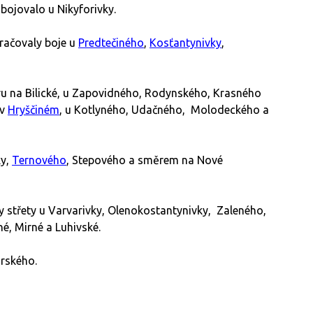
ojovalo u Nikyforivky.
račovaly boje u
Predtečiného
,
Kosťantynivky
,
ru na Bilické, u Zapovidného, Rodynského, Krasného
 v
Hryščiném
, u Kotlyného, Udačného, Molodeckého a
ky,
Ternového
, Stepového a směrem na Nové
 střety u Varvarivky, Olenokostantynivky, Zaleného,
é, Mirné a Luhivské.
rského.