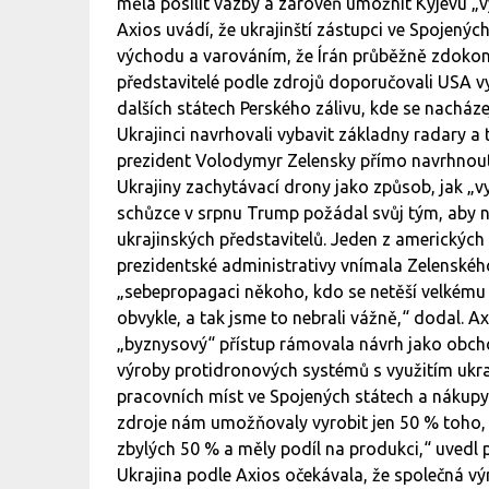
měla posílit vazby a zároveň umožnit Kyjevu „
Axios uvádí, že ukrajinští zástupci ve Spojenýc
východu a varováním, že Írán průběžně zdokona
představitelé podle zdrojů doporučovali USA v
dalších státech Perského zálivu, kde se nacház
Ukrajinci navrhovali vybavit základny radary a
prezident Volodymyr Zelensky přímo navrhnou
Ukrajiny zachytávací drony jako způsob, jak „vy
schůzce v srpnu Trump požádal svůj tým, aby na 
ukrajinských představitelů. Jeden z amerických 
prezidentské administrativy vnímala Zelenské
„sebepropagaci někoho, kdo se netěší velkému r
obvykle, a tak jsme to nebrali vážně,“ dodal. A
„byznysový“ přístup rámovala návrh jako obch
výroby protidronových systémů s využitím ukra
pracovních míst ve Spojených státech a nákupy
zdroje nám umožňovaly vyrobit jen 50 % toho, 
zbylých 50 % a měly podíl na produkci,“ uvedl p
Ukrajina podle Axios očekávala, že společná v