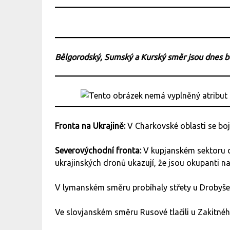
Bělgorodský, Sumský a Kurský směr jsou dnes 
Fronta na Ukrajině:
V Charkovské oblasti se bo
Severovýchodní fronta:
V kupjanském sektoru o
ukrajinských dronů ukazují, že jsou okupanti na
V lymanském směru probíhaly střety u Drobyše
Ve slovjanském směru Rusové tlačili u Zakitn