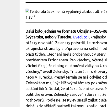
Další kolo jednání ve formátu Ukrajina–USA–Rus
Švýcarsku, nebo v Turecku.
Uvedl to
ukrajinský
otázky novinářů. Zelensky potvrdil, že rozhov
ukrajinská strana byla připravena na setkání o
příští týden. „Jednání měla proběhnout v úterý 
prezidentem Erdoganem. Pro všechny, včetně si
všichni říkají, že dialog o ukončení války na Ukra
všechny,“ uvedl Zelensky. Trilaterální rozhovor
nebo v Turecku. Přesný termín se má odvíjet od
Zelenského mají být klíčovými tématy pokračov
setkání lídrů. Dodal, že otázku území se pravd
politické úrovni. Zelensky zároveň zdůraznil, ž
rozhovorů. Podle něj se Kyjev snažil zajistit úč
době, kdy někteří partneři takovou konfigurac