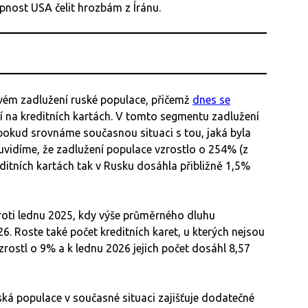
pnost USA čelit hrozbám z Íránu.
vém zadlužení ruské populace, přičemž
dnes se
ení na kreditních kartách. V tomto segmentu zadlužení
pokud srovnáme současnou situaci s tou, jaká byla
uvidíme, že zadlužení populace vzrostlo o 254% (z
editních kartách tak v Rusku dosáhla přibližně 1,5%
proti lednu 2025, kdy výše průměrného dluhu
6. Roste také počet kreditních karet, u kterých nejsou
zrostl o 9% a k lednu 2026 jejich počet dosáhl 8,57
uská populace v současné situaci zajišťuje dodatečné