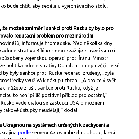
ko bude chtít, aby seděla u vyjednávacího stolu.
, že možné zmírnění sankcí proti Rusku by bylo pro
vovalo reputační problém pro mezinárodní
 novinářů, informuje hromadske. Před několika dny
že administrativa Bílého domu zvažuje zrušení sankcí
 způsobený vojenskou operací proti Íránu. Ministr
 že politika administrativy Donalda Trumpa vůči ruské
 by byly sankce proti Ruské federaci zrušeny, „byla
prostředky využívá k nákupu zbraní. „A pro celý svět
 Jak můžete zrušit sankce proti Rusku, když je
ipu to není příliš pozitivní příklad pro ostatní,“
že Rusko vede dialog se zástupci USA o možném
y takové ústupky neudělají,“ dodal.
 s Ukrajinou na systémech určených k zachycení a
krajina
podle
serveru Axios nabízela dohodu, která