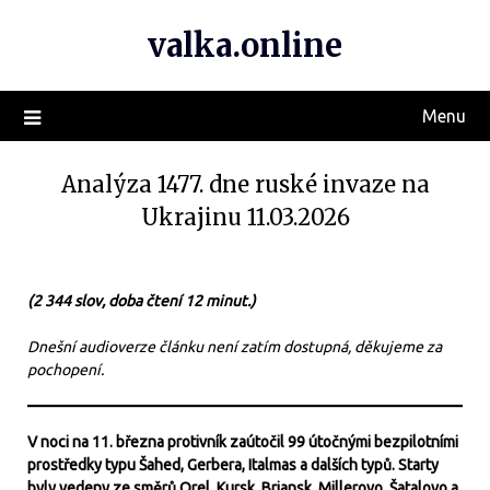
valka.online
Menu
Analýza 1477. dne ruské invaze na
Ukrajinu 11.03.2026
(2 344 slov, doba čtení 12 minut.)
Dnešní audioverze článku není zatím dostupná, děkujeme za
pochopení.
V noci na 11. března protivník zaútočil 99 útočnými bezpilotními
prostředky typu Šahed, Gerbera, Italmas a dalších typů. Starty
byly vedeny ze směrů Orel, Kursk, Brjansk, Millerovo, Šatalovo a