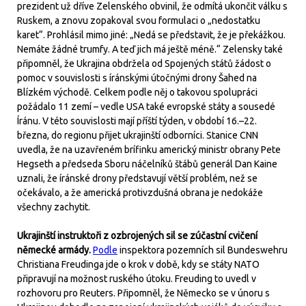
prezident už dříve Zelenského obvinil, že odmítá ukončit válku s
Ruskem, a znovu zopakoval svou formulaci o „nedostatku
karet“. Prohlásil mimo jiné: „Nedá se představit, že je překážkou.
Nemáte žádné trumfy. A teď jich má ještě méně.“ Zelensky také
připomněl, že Ukrajina obdržela od Spojených států žádost o
pomoc v souvislosti s íránskými útočnými drony Šahed na
Blízkém východě. Celkem podle něj o takovou spolupráci
požádalo 11 zemí – vedle USA také evropské státy a sousedé
Íránu. V této souvislosti mají příští týden, v období 16.–22.
března, do regionu přijet ukrajinští odborníci. Stanice CNN
uvedla, že na uzavřeném brífinku americký ministr obrany Pete
Hegseth a předseda Sboru náčelníků štábů generál Dan Kaine
uznali, že íránské drony představují větší problém, než se
očekávalo, a že americká protivzdušná obrana je nedokáže
všechny zachytit.
Ukrajinští instruktoři z ozbrojených sil se zúčastní cvičení
německé armády.
Podle
inspektora pozemních sil Bundeswehru
Christiana Freudinga jde o krok v době, kdy se státy NATO
připravují na možnost ruského útoku. Freuding to uvedl v
rozhovoru pro Reuters. Připomněl, že Německo se v únoru s