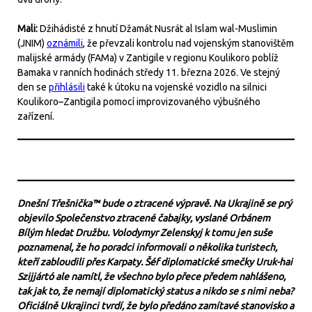
Mali:
Džihádisté z hnutí Džamát Nusrát al Islam wal-Muslimin
(JNIM)
oznámili
, že převzali kontrolu nad vojenským stanovištěm
malijské armády (FAMa) v Zantigile v regionu Koulikoro poblíž
Bamaka v ranních hodinách středy 11. března 2026. Ve stejný
den se
přihlásili
také k útoku na vojenské vozidlo na silnici
Koulikoro–Zantigila pomocí improvizovaného výbušného
zařízení.
Dnešní Třešnička™ bude o ztracené výpravě. Na Ukrajině se prý
objevilo Společenstvo ztracené čabajky, vyslané Orbánem
Bílým hledat Družbu. Volodymyr Zelenskyj k tomu jen suše
poznamenal, že ho poradci informovali o několika turistech,
kteří zabloudili přes Karpaty. Šéf diplomatické smečky Uruk-hai
Szijjártó ale namítl, že všechno bylo přece předem nahlášeno,
tak jak to, že nemají diplomatický status a nikdo se s nimi neba?
Oficiálně Ukrajinci tvrdí, že bylo předáno zamítavé stanovisko a