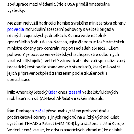
spolupráce mezi vládami Sýrie a USA přináší hmatatelné
výsledky.
Mezitím Nejvyšší hodnoticí komise syrského ministerstva obrany
provedla
individuální atestační pohovory s veliteli brigád v
různých vojenských jednotkách. Komisi vede náčelník
generálního štábu Ali an‑Naasan, jejím členem je také náměstek
ministra obrany pro centrální region Fadlallah al‑Hadži. Cílem
pohovorů je posouzení velitelských schopností a odborných
znalostí důstojníků. Velitelé zároveň absolvovali specializovaný
teoretický test podle stanovených standardů, který má ověřit
jejich připravenost před zařazením podle zkušeností a
specializace.
Irák:
Americký letecký
úder
dnes
zasáhl
velitelství Lidových
mobilizačních sil (Al-Hašd Al-Šábi) v iráckém Mosulu.
Írán:
Pentagon
začal
přesouvat systémy protivzdušné a
protiraketové obrany z jiných regionů na Blízký východ. Část
systémů THAAD a Patriot (MIM-104) byla stažena z Jižní Koreje.
Vedení země varuje, že odsun amerických zbraní může oslabit