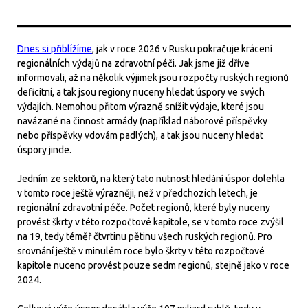
Dnes si přiblížíme
, jak v roce 2026 v Rusku pokračuje krácení
regionálních výdajů na zdravotní péči. Jak jsme již dříve
informovali, až na několik výjimek jsou rozpočty ruských regionů
deficitní, a tak jsou regiony nuceny hledat úspory ve svých
výdajích. Nemohou přitom výrazně snížit výdaje, které jsou
navázané na činnost armády (například náborové příspěvky
nebo příspěvky vdovám padlých), a tak jsou nuceny hledat
úspory jinde.
Jedním ze sektorů, na který tato nutnost hledání úspor dolehla
v tomto roce ještě výrazněji, než v předchozích letech, je
regionální zdravotní péče. Počet regionů, které byly nuceny
provést škrty v této rozpočtové kapitole, se v tomto roce zvýšil
na 19, tedy téměř čtvrtinu pětinu všech ruských regionů. Pro
srovnání ještě v minulém roce bylo škrty v této rozpočtové
kapitole nuceno provést pouze sedm regionů, stejně jako v roce
2024.