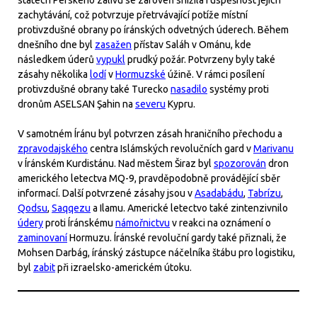
státech Perského zálivu se zároveň snížila i úspěšnost jejich
zachytávání, což potvrzuje přetrvávající potíže místní
protivzdušné obrany po íránských odvetných úderech. Během
dnešního dne byl
zasažen
přístav Saláh v Ománu, kde
následkem úderů
vypukl
prudký požár. Potvrzeny byly také
zásahy několika
lodí
v
Hormuzské
úžině. V rámci posílení
protivzdušné obrany také Turecko
nasadilo
systémy proti
dronům ASELSAN Şahin na
severu
Kypru.
V samotném Íránu byl potvrzen zásah hraničního přechodu a
zpravodajského
centra Islámských revolučních gard v
Marivanu
v Íránském Kurdistánu. Nad městem Širaz byl
spozorován
dron
amerického letectva MQ-9, pravděpodobně provádějící sběr
informací. Další potvrzené zásahy jsou v
Asadabádu
,
Tabrízu
,
Qodsu
,
Saqqezu
a Ilamu. Americké letectvo také zintenzivnilo
údery
proti Íránskému
námořnictvu
v reakci na oznámení o
zaminovaní
Hormuzu. Íránské revoluční gardy také přiznali, že
Mohsen Darbág, íránský zástupce náčelníka štábu pro logistiku,
byl
zabit
při izraelsko-americkém útoku.