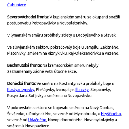
Čuhunivce
.
Severovýchodní fronta:
V kupjanském směru se okupanti snažili
postupovat u Petropavlivky a Novoplatonivky.
V lymanském směru probíhaly střety u Drobyševého a Stavek.
Ve slovjanském sektoru pokračovaly boje u Jampilu, Zakitného,
Platonivky, směrem na Riznykivku, Raj-Oleksandrivku a Pazeno.
Bachmutská fronta:
Na kramatorském směru nebyly
zaznamenány žádné větší útočné akce.
Doněcká fronta:
Ve směru na Kosťantynivku probíhaly boje u
Kostyantynivky
, Pleščijivky, Ivanopilije,
Illinivky
, Stepanivky,
Rusyn Jaru, Sofijivky a směrem na Novopavlivku.
V pokrovském sektoru se bojovalo směrem na Nový Donbas,
Ševčenko, u Rodynského, severně od Myrnohradu, u
Hryščiného
,
severně od
Udačného
, Novopidhorodného, Novomykolajivky a
směrem k Novopavlivce.