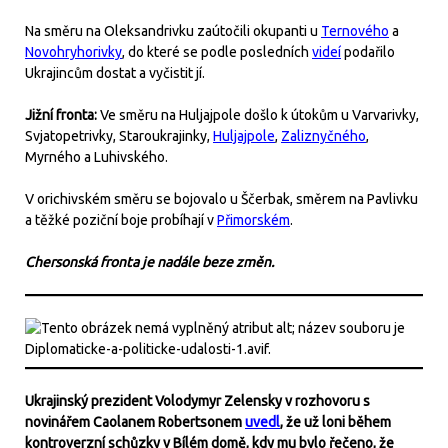
Na směru na Oleksandrivku zaútočili okupanti u
Ternového
a
Novohryhorivky
, do které se podle posledních
videí
podařilo
Ukrajincům dostat a vyčistit jí.
Jižní fronta:
Ve směru na Huljajpole došlo k útokům u Varvarivky,
Svjatopetrivky, Staroukrajinky,
Huljajpole
,
Zaliznyčného
,
Myrného a Luhivského.
V orichivském směru se bojovalo u Ščerbak, směrem na Pavlivku
a těžké poziční boje probíhají v
Přimorském
.
Chersonská fronta je nadále beze změn.
Ukrajinský prezident Volodymyr Zelensky v rozhovoru s
novinářem Caolanem Robertsonem
uvedl
, že už loni během
kontroverzní schůzky v Bílém domě, kdy mu bylo řečeno, že