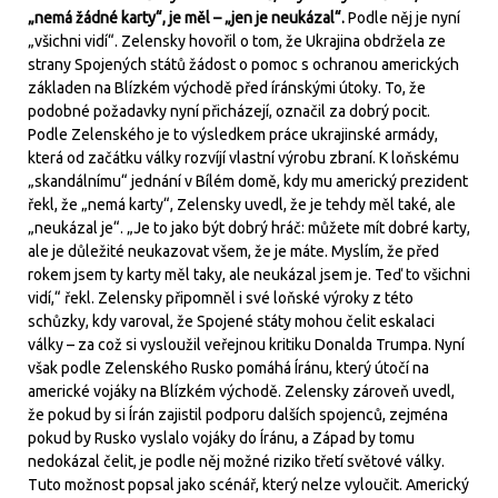
„nemá žádné karty“, je měl – „jen je neukázal“.
Podle něj je nyní
„všichni vidí“. Zelensky hovořil o tom, že Ukrajina obdržela ze
strany Spojených států žádost o pomoc s ochranou amerických
základen na Blízkém východě před íránskými útoky. To, že
podobné požadavky nyní přicházejí, označil za dobrý pocit.
Podle Zelenského je to výsledkem práce ukrajinské armády,
která od začátku války rozvíjí vlastní výrobu zbraní. K loňskému
„skandálnímu“ jednání v Bílém domě, kdy mu americký prezident
řekl, že „nemá karty“, Zelensky uvedl, že je tehdy měl také, ale
„neukázal je“. „Je to jako být dobrý hráč: můžete mít dobré karty,
ale je důležité neukazovat všem, že je máte. Myslím, že před
rokem jsem ty karty měl taky, ale neukázal jsem je. Teď to všichni
vidí,“ řekl. Zelensky připomněl i své loňské výroky z této
schůzky, kdy varoval, že Spojené státy mohou čelit eskalaci
války – za což si vysloužil veřejnou kritiku Donalda Trumpa. Nyní
však podle Zelenského Rusko pomáhá Íránu, který útočí na
americké vojáky na Blízkém východě. Zelensky zároveň uvedl,
že pokud by si Írán zajistil podporu dalších spojenců, zejména
pokud by Rusko vyslalo vojáky do Íránu, a Západ by tomu
nedokázal čelit, je podle něj možné riziko třetí světové války.
Tuto možnost popsal jako scénář, který nelze vyloučit. Americký