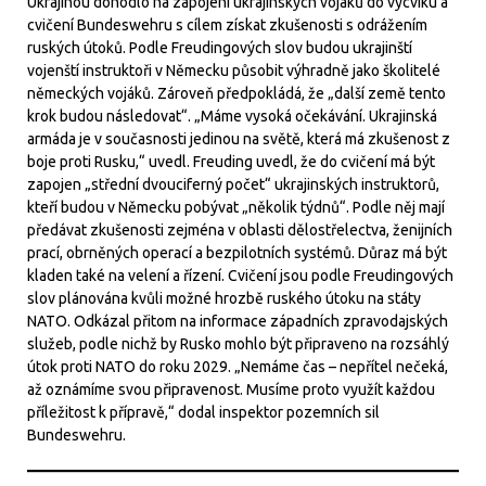
Ukrajinou dohodlo na zapojení ukrajinských vojáků do výcviku a
cvičení Bundeswehru s cílem získat zkušenosti s odrážením
ruských útoků. Podle Freudingových slov budou ukrajinští
vojenští instruktoři v Německu působit výhradně jako školitelé
německých vojáků. Zároveň předpokládá, že „další země tento
krok budou následovat“. „Máme vysoká očekávání. Ukrajinská
armáda je v současnosti jedinou na světě, která má zkušenost z
boje proti Rusku,“ uvedl. Freuding uvedl, že do cvičení má být
zapojen „střední dvouciferný počet“ ukrajinských instruktorů,
kteří budou v Německu pobývat „několik týdnů“. Podle něj mají
předávat zkušenosti zejména v oblasti dělostřelectva, ženijních
prací, obrněných operací a bezpilotních systémů. Důraz má být
kladen také na velení a řízení. Cvičení jsou podle Freudingových
slov plánována kvůli možné hrozbě ruského útoku na státy
NATO. Odkázal přitom na informace západních zpravodajských
služeb, podle nichž by Rusko mohlo být připraveno na rozsáhlý
útok proti NATO do roku 2029. „Nemáme čas – nepřítel nečeká,
až oznámíme svou připravenost. Musíme proto využít každou
příležitost k přípravě,“ dodal inspektor pozemních sil
Bundeswehru.