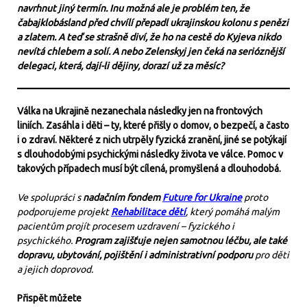
navrhnut jiný termín. Inu možná ale je problém ten, že
čabajklobásland před chvílí přepadl ukrajinskou kolonu s penězi
a zlatem. A teď se strašně diví, že ho na cestě do Kyjeva nikdo
nevítá chlebem a solí. A nebo Zelenskyj jen čeká na serióznější
delegaci, která, dají-li dějiny, dorazí už za měsíc?
Válka na Ukrajině nezanechala následky jen na frontových
liniích. Zasáhla i děti – ty, které přišly o domov, o bezpečí, a často
i o zdraví. Některé z nich utrpěly fyzická zranění, jiné se potýkají
s dlouhodobými psychickými následky života ve válce. Pomoc v
takových případech musí být cílená, promyšlená a dlouhodobá.
Ve spolupráci s
nadačním fondem
Future for Ukraine
proto
podporujeme projekt
Rehabilitace dětí
, který pomáhá malým
pacientům projít procesem uzdravení – fyzického i
psychického.
Program zajišťuje nejen samotnou léčbu, ale také
dopravu, ubytování, pojištění i administrativní podporu
pro děti
a jejich doprovod.
Přispět můžete