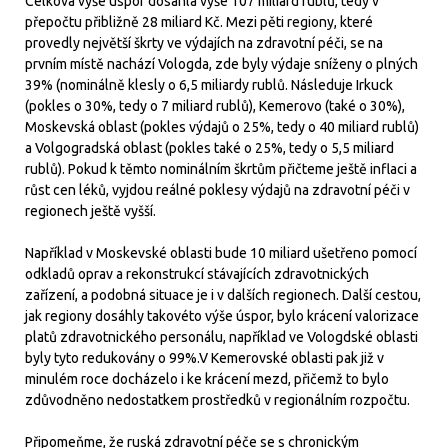
Celková výše úspor dosáhla výše 107 miliard rublů, tedy v
přepočtu přibližně 28 miliard Kč. Mezi pěti regiony, které
provedly největší škrty ve výdajích na zdravotní péči, se na
prvním místě nachází Vologda, zde byly výdaje sníženy o plných
39% (nominálně klesly o 6,5 miliardy rublů. Následuje Irkuck
(pokles o 30%, tedy o 7 miliard rublů), Kemerovo (také o 30%),
Moskevská oblast (pokles výdajů o 25%, tedy o 40 miliard rublů)
a Volgogradská oblast (pokles také o 25%, tedy o 5,5 miliard
rublů). Pokud k těmto nominálním škrtům přičteme ještě inflaci a
růst cen léků, vyjdou reálné poklesy výdajů na zdravotní péči v
regionech ještě vyšší.
Například v Moskevské oblasti bude 10 miliard ušetřeno pomocí
odkladů oprav a rekonstrukcí stávajících zdravotnických
zařízení, a podobná situace je i v dalších regionech. Další cestou,
jak regiony dosáhly takovéto výše úspor, bylo krácení valorizace
platů zdravotnického personálu, například ve Vologdské oblasti
byly tyto redukovány o 99%.V Kemerovské oblasti pak již v
minulém roce docházelo i ke krácení mezd, přičemž to bylo
zdůvodněno nedostatkem prostředků v regionálním rozpočtu.
Připomeňme, že ruská zdravotní péče se s chronickým