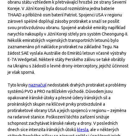
obranu státu vzhledem k přetrvávající hrozbě ze strany Severní
Koreje. V Jižní Koreji byla dosud rozmístěna jedna baterie
THAAD a přibližně osm baterií Patriot. Spojenci USA v regionu
zároveň spěšně doplňují zásoby protiraket a snaží se posílit
svou protivzdušnou obranu. Spojené arabské emiráty například
narychlo nakoupily v Jižní Koreji střely pro systém Cheongung-II.
Několik emiratských vojenských transportních letounů bylo
zaznamenáno při nakládce protiraket na základně Tegu. Na
žádost SAE vyslala Austrálie do Emirátů letoun včasné výstrahy
E-7A Wedgetail. Některé státy Perského zálivu se také obrátily
na Ukrajinu s žádostí o levné drony-interceptory, jejichž účinnost
je však sporná.
Tyto kroky
naznačují
nedostatek drahých protiraket a problémy
systémů PVO a PRO na Blízkém východě. Důvodem jsou
opakované íránské útoky a přesné údery íránských sil a
proíránských skupin na klíčové prvky protivzdušné a
protiraketové obrany USA a jejich spojenců v regionu – zejména
na radarové stanice. Poškození těchto zařízení snižuje
schopnost zachytávat íránské rakety a drony. V posledních
dnech sice intenzita íránských útoků
klesla
, ale v některých