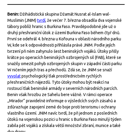
Benin:
Džihádistická skupina Džamát Nusrat al-Islam wal-
Muslimin (JNIM)
tvrdí
, že večer 7. března obsadila dva vojenské
tábory poblíž hranic s Burkina Faso. Pravděpodobně jde už o
druhý přeshraniční útok z území Burkina Faso během čtyř dnů.
První se odehrál 4. března u Kofouna v oblasti národního parku
W, kde se k odpovědnosti přihlásila právě JNIM. Podle jejích
tvrzení při něm zahynulo šest beninských vojáků. Útoky přišly
krátce po operacích beninských ozbrojených sil (FAB), které se
snažily omezit pohyb ozbrojených skupin v západní části parku
W ničením jejich tras a přechodů. Zdá se, že JNIM se snaží
vyvolat
psychologický tlak prostřednictvím rychlých
přeshraničních nájezdů. Tyto útoky mohou být reakcí na
rostoucí tlak beninské armády v severních národních parcích.
Benin však hrozbu ze Sahelu bere vážně. V rámci operace
„Mirador“ pravidelně informuje o výsledcích svých zásahů a
zdůrazňuje zapojení země do boje proti terorismu i ochrany
vlastního území. JNIM navíc tvrdí, že při jednom z posledních
útoků na vojenskou pozici u hranic s Burkina Faso minulý týden
zabila pět vojáků a získala větší množství zbraní, munice a také
dva drony.