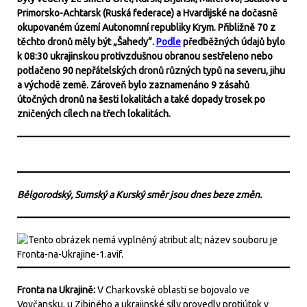
Primorsko-Achtarsk (Ruská federace) a Hvardijské na dočasně
okupovaném území Autonomní republiky Krym. Přibližně 70 z
těchto dronů měly být „Šahedy“.
Podle
předběžných údajů bylo
k 08:30 ukrajinskou protivzdušnou obranou sestřeleno nebo
potlačeno 90 nepřátelských dronů různých typů na severu, jihu
a východě země. Zároveň bylo zaznamenáno 9 zásahů
útočných dronů na šesti lokalitách a také dopady trosek po
zničených cílech na třech lokalitách.
Bělgorodský, Sumský a Kurský směr jsou dnes beze změn.
Fronta na Ukrajině:
V Charkovské oblasti se bojovalo ve
Vovčansku, u Zibiného a ukrajinské síly provedly protiútok v