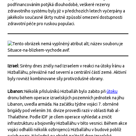
podfinancováním potýká dlouhodobě, veškeré rezervy
zdravotního systému byly již v předchozích letech vyčerpány a
jakékoliv současné škrty nutně způsobí omezení dostupnosti
zdravotní péče pro ruskou populaci.
Izrael:
Sirény dnes zněly nad Izraelem v reakci na útoky Íránu a
Hizballáhu, převážně nad severní a centrální částí země. Aktivní
byly rovněž kombinovane síly protivzdušné obrany.
Libanon:
Několik příslušníků Hizballáh bylo zabito při
útoku
dronu během operace izraelských pozemních jednotek na jihu
Libanon, uvedla armáda. Na začátku týdne vojáci 7. obrněné
brigády pod velením 36. divize provedli razii v oblasti Rab al-
Thalathine. Podle IDF je cílem operace vyhledat a zničit
infrastrukturu a bojovníky Hizballáhu v této vesnici. Během akce
vojáci odhalili několik ozbrojenců Hizballáhu v budově poblíž