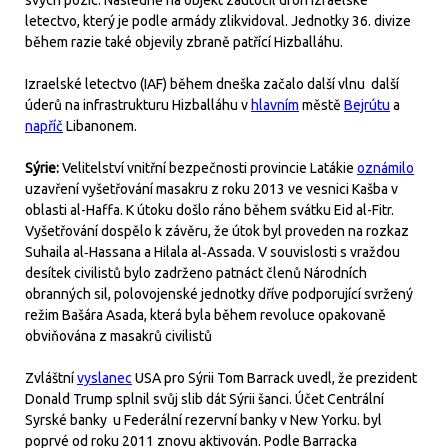
svých pozic. Následně na objekt zaútočil dron Izraelské
letectvo, který je podle armády zlikvidoval. Jednotky 36. divize
během razie také objevily zbraně patřící Hizballáhu.
Izraelské letectvo (IAF) během dneška začalo další vlnu další
úderů na infrastrukturu Hizballáhu v
hlavním
městě
Bejrútu
a
napříč
Libanonem.
Sýrie:
Velitelství vnitřní bezpečnosti provincie Latákie
oznámilo
uzavření vyšetřování masakru z roku 2013 ve vesnici Kašba v
oblasti al-Haffa. K útoku došlo ráno během svátku Eid al-Fitr.
Vyšetřování dospělo k závěru, že útok byl proveden na rozkaz
Suhaila al‑Hassana a Hilala al‑Assada. V souvislosti s vraždou
desítek civilistů bylo zadrženo patnáct členů Národních
obranných sil, polovojenské jednotky dříve podporující svržený
režim Bašára Asada, která byla během revoluce opakovaně
obviňována z masakrů civilistů
Zvláštní
vyslanec
USA pro Sýrii Tom Barrack uvedl, že prezident
Donald Trump splnil svůj slib dát Sýrii šanci. Účet Centrální
Syrské banky u Federální rezervní banky v New Yorku. byl
poprvé od roku 2011 znovu aktivován. Podle Barracka