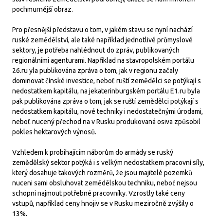
pochmurnější obraz.
Pro přesnější představu o tom, v jakém stavu se nyní nachází
ruské zemědělství, ale také například jednotlivé průmyslové
sektory, je potřeba nahlédnout do zpráv, publikovaných
regionálními agenturami. Například na stavropolském portálu
26.ru yla publikována zpráva o tom, jak v regionu začaly
dominovat čínské investice, neboť ruští zemědělci se potýkají s
nedostatkem kapitálu, na jekaterinburgském portálu E1.ru byla
pak publikována zpráva o tom, jak se ruští zemědělci potýkají s
nedostatkem kapitálu, nové techniky i nedostatečnými úrodami,
neboť nucený přechod na v Rusku produkovaná osiva způsobil
pokles hektarových výnosů.
Vzhledem k probíhajícím náborům do armády se ruský
zemědělský sektor potýká i s velkým nedostatkem pracovní síly,
který dosahuje takových rozměrů, že jsou majitelé pozemků
nuceni sami obsluhovat zemědělskou techniku, neboť nejsou
schopni najmout potřebné pracovníky. Vzrostly také ceny
vstupů, například ceny hnojiv se v Rusku meziročně zvýšily o
13%.