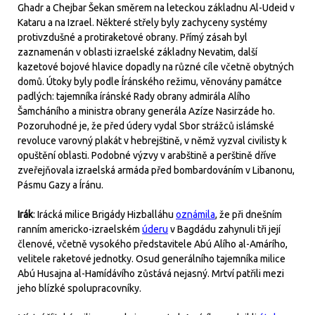
Ghadr a Chejbar Šekan směrem na leteckou základnu Al-Udeid v
Kataru a na Izrael. Některé střely byly zachyceny systémy
protivzdušné a protiraketové obrany. Přímý zásah byl
zaznamenán v oblasti izraelské základny Nevatim, další
kazetové bojové hlavice dopadly na různé cíle včetně obytných
domů. Útoky byly podle Íránského režimu, věnovány památce
padlých: tajemníka íránské Rady obrany admirála Alího
Šamcháního a ministra obrany generála Azíze Nasirzáde ho.
Pozoruhodné je, že před údery vydal Sbor strážců islámské
revoluce varovný plakát v hebrejštině, v němž vyzval civilisty k
opuštění oblasti. Podobné výzvy v arabštině a perštině dříve
zveřejňovala izraelská armáda před bombardováním v Libanonu,
Pásmu Gazy a Íránu.
Irák
: Irácká milice Brigády Hizballáhu
oznámila
, že při dnešním
ranním americko-izraelském
úderu
v Bagdádu zahynuli tři její
členové, včetně vysokého představitele Abú Alího al-Amárího,
velitele raketové jednotky. Osud generálního tajemníka milice
Abú Husajna al-Hamídávího zůstává nejasný. Mrtví patřili mezi
jeho blízké spolupracovníky.