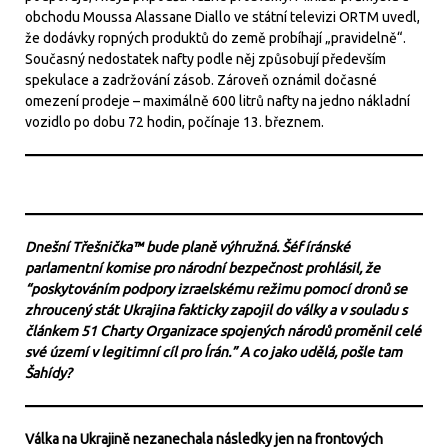
obchodu Moussa Alassane Diallo ve státní televizi ORTM uvedl,
že dodávky ropných produktů do země probíhají „pravidelně“.
Současný nedostatek nafty podle něj způsobují především
spekulace a zadržování zásob. Zároveň oznámil dočasné
omezení prodeje – maximálně 600 litrů nafty na jedno nákladní
vozidlo po dobu 72 hodin, počínaje 13. březnem.
Dnešní Třešnička™ bude planě výhružná. Šéf íránské
parlamentní komise pro národní bezpečnost prohlásil, že
“poskytováním podpory izraelskému režimu pomocí dronů se
zhroucený stát Ukrajina fakticky zapojil do války a v souladu s
článkem 51 Charty Organizace spojených národů proměnil celé
své území v legitimní cíl pro Írán.” A co jako udělá, pošle tam
Šahídy?
Válka na Ukrajině nezanechala následky jen na frontových