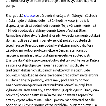
ale deficit nafty se stále prohlubuje a občas vyvolává napětí u
pump.
Energetická
situace
se zároveň zhoršuje. V některých částech
města nejde elektřina déle než 24 hodin v kuse, jinde je k
dispozici jen tři až sedm hodin denně. To je výrazně méně než
19 hodin dodávek elektřiny denně, které před začátkem
Ramadánu slibovaly přechodné úřady. Výpadky se méně dotýkají
domácností se solárními panely, jejichž počet v posledních
letech roste. Přerušované dodávky elektřiny navíc ovlivňují i
zásobování vodou, protože některé čerpací stanice jsou
napojeny na infrastrukturu státní energetické společnosti
Énergie du Mali.Nespokojenost obyvatel tak rychle roste. Kritika
se stále častěji objevuje nejen na sociálních sítích, ale i v
tradičních diskusních skupinách a některých médiích. Lidé
poukazují například na daně zavedené před rokem na telefonní
služby a peněžní převody, které měly podle vlády pomoci
financovat energetickou infrastrukturu. Mnozí se ptají, kam
vybrané miliardy zmizely, a zpochybňují jejich využití. Úřady však
otevřený protest zatím tlumí mimo jiné obavami z represí ze
strany vojenského režimu. Vládu přesto část obyvatel nadále
podporuje, i když připouští vážné problémy. Ministr průmyslu a