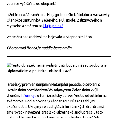
vesnice vyčištěna od okupantů.
Jižní fronta:
Ve směru na Huljajpole došlo k útokům u Varvarivky,
Olenokosťantynivky, Zeleného, Huljajpole, Zaliznyčného a
Myrného a směrem na
Huljajpolské
.
Ve směru na Orichivsk se bojovalo u Stepnohirského.
Chersonská fronta je nadále beze změn.
Izraelský premiér Benjamin Netanjahu požádal o setkání s
ukrajinským prezidentem Volodymyrem Zelenským kvůli
dronům.
Informuje
o tom izraelský server Ynet s odvoláním na
své zdroje. Podle novinářů žádost souvisí s rozsáhlými
zkušenostmi Ukrajiny se zachytáváním íránských dronů a má
směřovat k navázání izraelsko-ukrajinské spolupráce v této
oblasti. Ukrajinský velvyslanec v Izraeli Jevhen Korniščuk