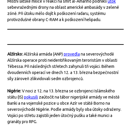
Místní šíitské milice v reakci na smrt al-Amárího podnikli
útok
sebevražednými drony na oblast americké ambasády v zelené
zóně. Při útoku mělo dojít k poškození radaru, systému
protivzdušné obrany C-RAM a k poškození helipadu.
Alžírsko:
Alžírská armáda (ANP)
provedla
na severovýchodě
Alžírska operace proti neidentifikovaným teroristům v oblasti
Tébessa. Při následných střetech zahynuli tři vojáci. Během
dvoudenních operací ve dnech 12. a 13. března bezpečnostní
síly zároveň zlikvidovali sedm ozbrojenců.
Nigérie:
V noci z 12. na 13. března se ozbrojenci Islámského
státu (IS)
pokusili
zaútočit na tábor nigerijské armády ve městě
Banki a na vojenské pozice u obce Azír ve státě Borno na
severovýchodě Nigérie. Podle armády byly oba útoky odraženy.
Vojáci po střetu zajistili jeden útočný pušku a také munici a
granáty pro RPG.