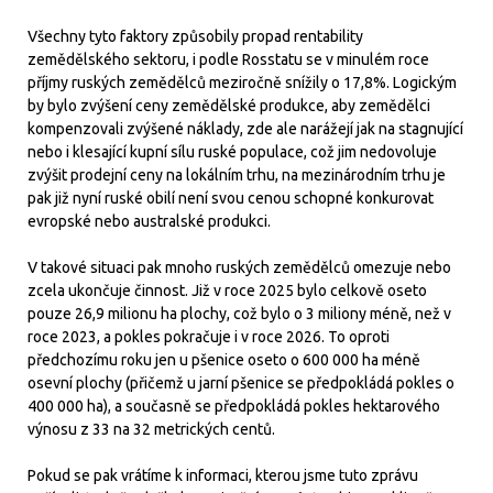
Všechny tyto faktory způsobily propad rentability
zemědělského sektoru, i podle Rosstatu se v minulém roce
příjmy ruských zemědělců meziročně snížily o 17,8%. Logickým
by bylo zvýšení ceny zemědělské produkce, aby zemědělci
kompenzovali zvýšené náklady, zde ale narážejí jak na stagnující
nebo i klesající kupní sílu ruské populace, což jim nedovoluje
zvýšit prodejní ceny na lokálním trhu, na mezinárodním trhu je
pak již nyní ruské obilí není svou cenou schopné konkurovat
evropské nebo australské produkci.
V takové situaci pak mnoho ruských zemědělců omezuje nebo
zcela ukončuje činnost. Již v roce 2025 bylo celkově oseto
pouze 26,9 milionu ha plochy, což bylo o 3 miliony méně, než v
roce 2023, a pokles pokračuje i v roce 2026. To oproti
předchozímu roku jen u pšenice oseto o 600 000 ha méně
osevní plochy (přičemž u jarní pšenice se předpokládá pokles o
400 000 ha), a současně se předpokládá pokles hektarového
výnosu z 33 na 32 metrických centů.
Pokud se pak vrátíme k informaci, kterou jsme tuto zprávu