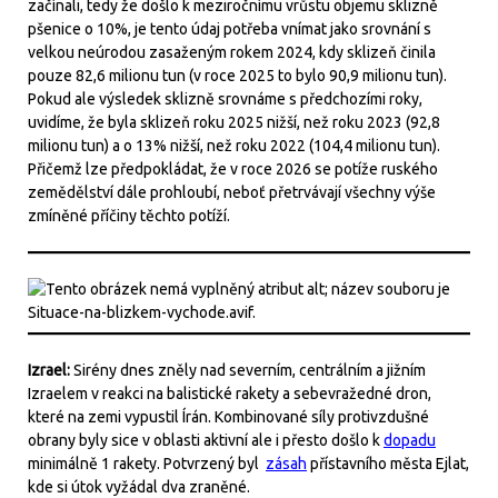
začínali, tedy že došlo k meziročnímu vrůstu objemu sklizně
pšenice o 10%, je tento údaj potřeba vnímat jako srovnání s
velkou neúrodou zasaženým rokem 2024, kdy sklizeň činila
pouze 82,6 milionu tun (v roce 2025 to bylo 90,9 milionu tun).
Pokud ale výsledek sklizně srovnáme s předchozími roky,
uvidíme, že byla sklizeň roku 2025 nižší, než roku 2023 (92,8
milionu tun) a o 13% nižší, než roku 2022 (104,4 milionu tun).
Přičemž lze předpokládat, že v roce 2026 se potíže ruského
zemědělství dále prohloubí, neboť přetrvávají všechny výše
zmíněné příčiny těchto potíží.
Izrael:
Sirény dnes zněly nad severním, centrálním a jižním
Izraelem v reakci na balistické rakety a sebevražedné dron,
které na zemi vypustil Írán. Kombinované síly protivzdušné
obrany byly sice v oblasti aktivní ale i přesto došlo k
dopadu
minimálně 1 rakety. Potvrzený byl
zásah
přístavního města Ejlat,
kde si útok vyžádal dva zraněné.