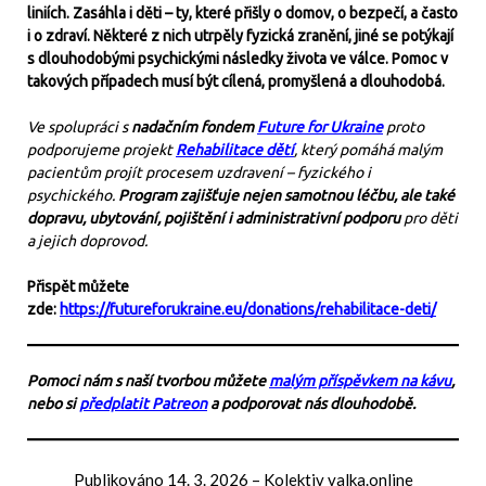
liniích. Zasáhla i děti – ty, které přišly o domov, o bezpečí, a často
i o zdraví. Některé z nich utrpěly fyzická zranění, jiné se potýkají
s dlouhodobými psychickými následky života ve válce. Pomoc v
takových případech musí být cílená, promyšlená a dlouhodobá.
Ve spolupráci s
nadačním fondem
Future for Ukraine
proto
podporujeme projekt
Rehabilitace dětí
, který pomáhá malým
pacientům projít procesem uzdravení – fyzického i
psychického.
Program zajišťuje nejen samotnou léčbu, ale také
dopravu, ubytování, pojištění i administrativní podporu
pro děti
a jejich doprovod.
Přispět můžete
zde:
https://futureforukraine.eu/donations/rehabilitace-deti/
Pomoci nám s naší tvorbou můžete
malým příspěvkem na kávu
,
nebo si
předplatit Patreon
a podporovat nás dlouhodobě.
Publikováno
14. 3. 2026
–
Kolektiv valka.online