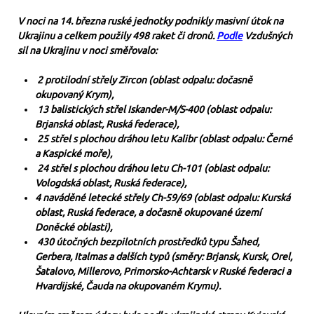
V noci na 14. března ruské jednotky podnikly masivní útok na
Ukrajinu a celkem použily 498 raket či dronů.
Podle
Vzdušných
sil na Ukrajinu v noci směřovalo:
2 protilodní střely Zircon (oblast odpalu: dočasně
okupovaný Krym),
13 balistických střel Iskander-M/S-400 (oblast odpalu:
Brjanská oblast, Ruská federace),
25 střel s plochou dráhou letu Kalibr (oblast odpalu: Černé
a Kaspické moře),
24 střel s plochou dráhou letu Ch-101 (oblast odpalu:
Vologdská oblast, Ruská federace),
4 naváděné letecké střely Ch-59/69 (oblast odpalu: Kurská
oblast, Ruská federace, a dočasně okupované území
Doněcké oblasti),
430 útočných bezpilotních prostředků typu Šahed,
Gerbera, Italmas a dalších typů (směry: Brjansk, Kursk, Orel,
Šatalovo, Millerovo, Primorsko-Achtarsk v Ruské federaci a
Hvardijské, Čauda na okupovaném Krymu).