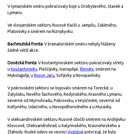
V lymanském směru pokračovaly boje u Drobyševého, Stavek a
Lymanu.
Ve slovjanském sektoru Rusové tlačili u Jampilu, Zakitného,
Platonivky a směrem na Riznykyvku.
Bachmutská fronta:
V kramatorském směru nebyly hlášeny
žádné větší akce.
Doněcká fronta:
V kosťantynivském sektoru pokračovaly střety
u
Kosťantynivky
, Pleščijivky, Ivanopilije,
Illinivky
, směrem na
Mykolajpiliji, u
Rusyn Jaru
, Sofijivky a Novopavlivky.
V pokrovském sektoru se bojovalo směrem na Torecké, u
Zatyšoku, Nového Šachového, Rodynského, Krasného Lymanu,
severně od Myrnohradu, Pokrovsku, v Hryščiném, severně od
Kotlyného, Udačného, u Novopidhorodného a u Muravky.
V oleksandrivském sektoru Rusové útočili směrem na Andrijivku-
Klevcové, Oleksandrohrad, u Kalynivského, Krasnohirského a
Zlahody. Ruské údery ve vesnici
Vyšněvé
potvrzují, že byla