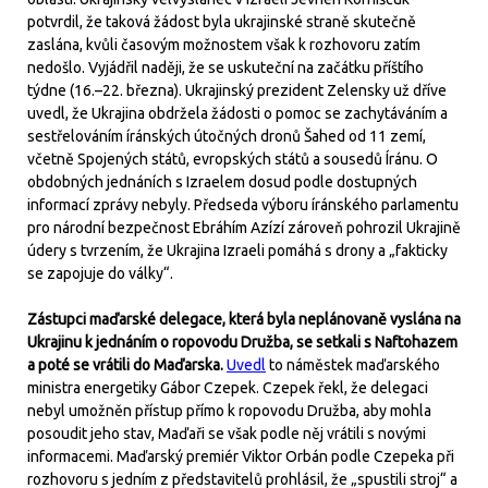
potvrdil, že taková žádost byla ukrajinské straně skutečně
zaslána, kvůli časovým možnostem však k rozhovoru zatím
nedošlo. Vyjádřil naději, že se uskuteční na začátku příštího
týdne (16.–22. března). Ukrajinský prezident Zelensky už dříve
uvedl, že Ukrajina obdržela žádosti o pomoc se zachytáváním a
sestřelováním íránských útočných dronů Šahed od 11 zemí,
včetně Spojených států, evropských států a sousedů Íránu. O
obdobných jednáních s Izraelem dosud podle dostupných
informací zprávy nebyly. Předseda výboru íránského parlamentu
pro národní bezpečnost Ebráhím Azízí zároveň pohrozil Ukrajině
údery s tvrzením, že Ukrajina Izraeli pomáhá s drony a „fakticky
se zapojuje do války“.
Zástupci maďarské delegace, která byla neplánovaně vyslána na
Ukrajinu k jednáním o ropovodu Družba, se setkali s Naftohazem
a poté se vrátili do Maďarska.
Uvedl
to náměstek maďarského
ministra energetiky Gábor Czepek. Czepek řekl, že delegaci
nebyl umožněn přístup přímo k ropovodu Družba, aby mohla
posoudit jeho stav, Maďaři se však podle něj vrátili s novými
informacemi. Maďarský premiér Viktor Orbán podle Czepeka při
rozhovoru s jedním z představitelů prohlásil, že „spustili stroj“ a