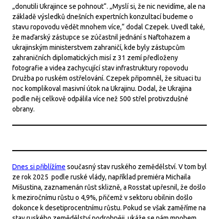
„donutili Ukrajince se pohnout“. „Myslí si, že nic nevidíme, ale na
základě výsledků dnešních expertních konzultací budeme o
stavu ropovodu vědět mnohem více,“ dodal Czepek. Uvedl také,
že maďarský zástupce se zúčastnil jednání s Naftohazem a
ukrajinským ministerstvem zahraničí, kde byly zástupcům
zahraničních diplomatických misí z 31 zemí předloženy
fotografie a videa zachycující stav infrastruktury ropovodu
Družba po ruském ostřelování. Czepek připomněl, že situaci tu
noc komplikoval masivní útok na Ukrajinu. Dodal, že Ukrajina
podle něj celkově odpálila více než 500 střel protivzdušné
obrany.
Dnes si přiblížíme
současný stav ruského zemědělství. V tom byl
ze rok 2025 podle ruské vlády, například premiéra Michaila
Mišustina, zaznamenán růst sklizně, a Rosstat upřesnil, že došlo
k meziročnímu růstu o 4,9%, přičemž v sektoru obilnin došlo
dokonce k desetiprocentnímu růstu. Pokud se však zaměříme na
stav ruského zemědělství podrobněji, ukáže se nám mnohem