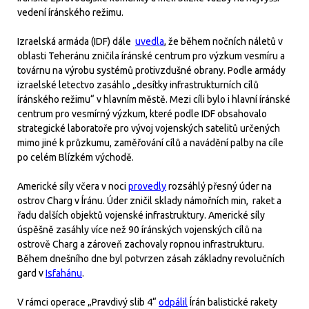
vedení íránského režimu.
Izraelská armáda (IDF) dále
uvedla
, že během nočních náletů v
oblasti Teheránu zničila íránské centrum pro výzkum vesmíru a
továrnu na výrobu systémů protivzdušné obrany. Podle armády
izraelské letectvo zasáhlo „desítky infrastrukturních cílů
íránského režimu“ v hlavním městě. Mezi cíli bylo i hlavní íránské
centrum pro vesmírný výzkum, které podle IDF obsahovalo
strategické laboratoře pro vývoj vojenských satelitů určených
mimo jiné k průzkumu, zaměřování cílů a navádění palby na cíle
po celém Blízkém východě.
Americké síly včera v noci
provedly
rozsáhlý přesný úder na
ostrov Charg v Íránu. Úder zničil sklady námořních min, raket a
řadu dalších objektů vojenské infrastruktury. Americké síly
úspěšně zasáhly více než 90 íránských vojenských cílů na
ostrově Charg a zároveň zachovaly ropnou infrastrukturu.
Během dnešního dne byl potvrzen zásah základny revolučních
gard v
Isfahánu
.
V rámci operace „Pravdivý slib 4“
odpálil
Írán balistické rakety