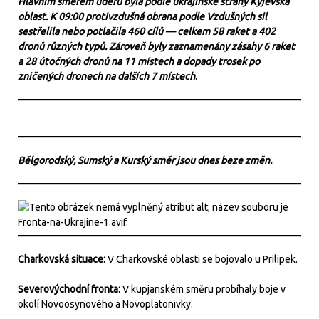
Hlavním směrem úderu byla podle ukrajinské strany Kyjevská
oblast. K 09:00 protivzdušná obrana podle Vzdušných sil
sestřelila nebo potlačila 460 cílů — celkem 58 raket a 402
dronů různých typů. Zároveň byly zaznamenány zásahy 6 raket
a 28 útočných dronů na 11 místech a dopady trosek po
zničených dronech na dalších 7 místech
.
Bělgorodský, Sumský a Kurský směr jsou dnes beze změn.
Charkovská situace:
V Charkovské oblasti se bojovalo u Prilipek.
Severovýchodní fronta:
V kupjanském směru probíhaly boje v
okolí Novoosynového a Novoplatonivky.