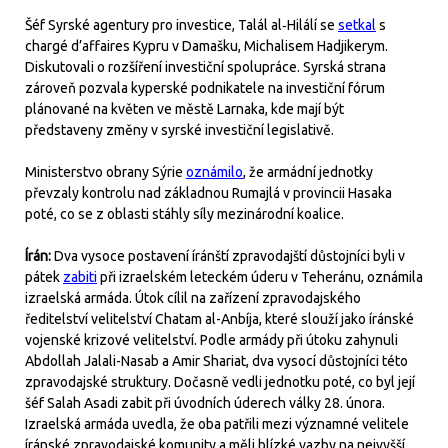
Šéf Syrské agentury pro investice, Talál al‑Hilálí se
setkal
s
chargé d’affaires Kypru v Damašku, Michalisem Hadjikerym.
Diskutovali o rozšíření investiční spolupráce. Syrská strana
zároveň pozvala kyperské podnikatele na investiční fórum
plánované na květen ve městě Larnaka, kde mají být
představeny změny v syrské investiční legislativě.
Ministerstvo obrany Sýrie
oznámilo
, že armádní jednotky
převzaly kontrolu nad základnou Rumajlá v provincii Hasaka
poté, co se z oblasti stáhly síly mezinárodní koalice.
Írán:
Dva vysoce postavení íránští zpravodajští důstojníci byli v
pátek
zabiti
při izraelském leteckém úderu v Teheránu, oznámila
izraelská armáda. Útok cílil na zařízení zpravodajského
ředitelství velitelství Chatam al-Anbíja, které slouží jako íránské
vojenské krizové velitelství. Podle armády při útoku zahynuli
Abdollah Jalali-Nasab a Amir Shariat, dva vysocí důstojníci této
zpravodajské struktury. Dočasně vedli jednotku poté, co byl její
šéf Salah Asadi zabit při úvodních úderech války 28. února.
Izraelská armáda uvedla, že oba patřili mezi významné velitele
íránské zpravodajské komunity a měli blízké vazby na nejvyšší