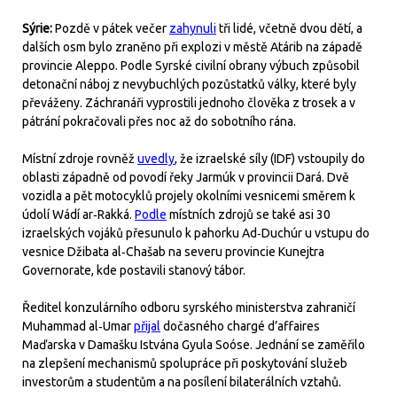
Sýrie:
Pozdě v pátek večer
zahynuli
tři lidé, včetně dvou dětí, a
dalších osm bylo zraněno při explozi v městě Atárib na západě
provincie Aleppo. Podle Syrské civilní obrany výbuch způsobil
detonační náboj z nevybuchlých pozůstatků války, které byly
převáženy. Záchranáři vyprostili jednoho člověka z trosek a v
pátrání pokračovali přes noc až do sobotního rána.
Místní zdroje rovněž
uvedly
, že izraelské síly (IDF) vstoupily do
oblasti západně od povodí řeky Jarmúk v provincii Dará. Dvě
vozidla a pět motocyklů projely okolními vesnicemi směrem k
údolí Wádí ar‑Rakká.
Podle
místních zdrojů se také asi 30
izraelských vojáků přesunulo k pahorku Ad‑Duchúr u vstupu do
vesnice Džibata al‑Chašab na severu provincie Kunejtra
Governorate, kde postavili stanový tábor.
Ředitel konzulárního odboru syrského ministerstva zahraničí
Muhammad al‑Umar
přijal
dočasného chargé d’affaires
Maďarska v Damašku Istvána Gyula Soóse. Jednání se zaměřilo
na zlepšení mechanismů spolupráce při poskytování služeb
investorům a studentům a na posílení bilaterálních vztahů.