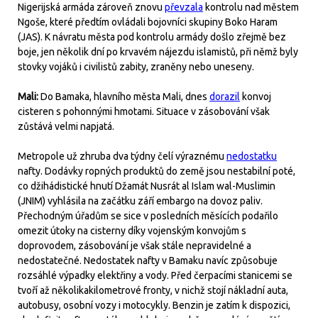
Nigerijská armáda zároveň znovu
převzala
kontrolu nad městem
Ngoše, které předtím ovládali bojovníci skupiny Boko Haram
(JAS). K návratu města pod kontrolu armády došlo zřejmě bez
boje, jen několik dní po krvavém nájezdu islamistů, při němž byly
stovky vojáků i civilistů zabity, zraněny nebo uneseny.
Mali:
Do Bamaka, hlavního města Mali, dnes
dorazil
konvoj
cisteren s pohonnými hmotami. Situace v zásobování však
zůstává velmi napjatá.
Metropole už zhruba dva týdny čelí výraznému
nedostatku
nafty. Dodávky ropných produktů do země jsou nestabilní poté,
co džihádistické hnutí Džamát Nusrát al Islam wal-Muslimin
(JNIM) vyhlásila na začátku září embargo na dovoz paliv.
Přechodným úřadům se sice v posledních měsících podařilo
omezit útoky na cisterny díky vojenským konvojům s
doprovodem, zásobování je však stále nepravidelné a
nedostatečné. Nedostatek nafty v Bamaku navíc způsobuje
rozsáhlé výpadky elektřiny a vody. Před čerpacími stanicemi se
tvoří až několikakilometrové fronty, v nichž stojí nákladní auta,
autobusy, osobní vozy i motocykly. Benzin je zatím k dispozici,