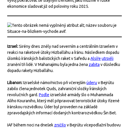
vývoj pokračovat se stejným trendem, jaků můžme v ruské
ekonomice sladovat již od poloviny roku 2025.
Izrael:
Sirény dnes zněly nad severním a centrálním Izraelem v
reakci na raketové útoky Hizballáhu a Íránu. Následkem dopadu
úlomků íránských balistických raket v Safedu a
Alsíře
utrpěli
zranění tři lidé. V Mahanajimu byla jedna žena
zabita
v důsledku
dopadu rakety Hizballáhu.
Libanon:
Izraelské námořnictvo při včerejším
úderu
v Bejrútu
zabilo člena jednotek Quds, zahraniční složky Íránských
revolučních gard.
Podle
izraelské armády šlo o Muhammada
Aliho Kouraniho, který měl připravovat teroristické útoky řízené
íránskou rozvědkou. Úder byl proveden na základě
zpravodajských informací dodaných kontrarozvědkou Šin Bet.
IAF během noci na dnešek
zničilo
v Bejrútu vícepodlažní budovu