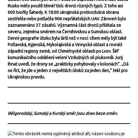
Rusko mělo použít téměř tisíc dronů různých typů. Z toho asi
600 tvořily Šahedy. K 18:00 ukrajinská protivzdušná obrana
sestřelila nebo potlačila 906 nepřátelských UAV. Zároveň bylo
zaznamenáno 37 zásahů. Významná část dronů přilétala ze
severu, zejména směrem na Černihivskou a Sumskou oblast.
Denní geografie útoku byla širší než v noci: cílem měly být také
Poltavská, Kyjevská, Mykolajivská a Vinnycká oblast a rovněž
západní regiony země, od Chmelnycké oblasti po Lvov. Šéf
komunikačního oddělení velení Vzdušných sil plukovník Jurij
Ihnat uvedl, že drony se „prakticky pohybovaly v kolonách“. „Dá
se říct, že jde o jeden z největších útoků za jeden den,“ řekl pro
Ukrajinskou pravdu.
Bělgorodský, Sumský a Kurský směr jsou dnes beze změn.