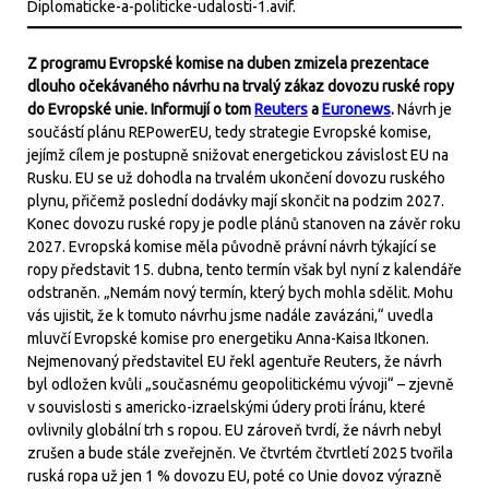
Z programu Evropské komise na duben zmizela prezentace
dlouho očekávaného návrhu na trvalý zákaz dovozu ruské ropy
do Evropské unie. Informují o tom
Reuters
a
Euronews
.
Návrh je
součástí plánu REPowerEU, tedy strategie Evropské komise,
jejímž cílem je postupně snižovat energetickou závislost EU na
Rusku. EU se už dohodla na trvalém ukončení dovozu ruského
plynu, přičemž poslední dodávky mají skončit na podzim 2027.
Konec dovozu ruské ropy je podle plánů stanoven na závěr roku
2027. Evropská komise měla původně právní návrh týkající se
ropy představit 15. dubna, tento termín však byl nyní z kalendáře
odstraněn. „Nemám nový termín, který bych mohla sdělit. Mohu
vás ujistit, že k tomuto návrhu jsme nadále zavázáni,“ uvedla
mluvčí Evropské komise pro energetiku Anna-Kaisa Itkonen.
Nejmenovaný představitel EU řekl agentuře Reuters, že návrh
byl odložen kvůli „současnému geopolitickému vývoji“ – zjevně
v souvislosti s americko-izraelskými údery proti Íránu, které
ovlivnily globální trh s ropou. EU zároveň tvrdí, že návrh nebyl
zrušen a bude stále zveřejněn. Ve čtvrtém čtvrtletí 2025 tvořila
ruská ropa už jen 1 % dovozu EU, poté co Unie dovoz výrazně