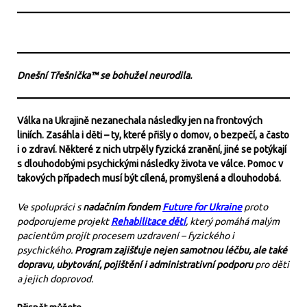
Dnešní Třešnička™ se bohužel neurodila.
Válka na Ukrajině nezanechala následky jen na frontových
liniích. Zasáhla i děti – ty, které přišly o domov, o bezpečí, a často
i o zdraví. Některé z nich utrpěly fyzická zranění, jiné se potýkají
s dlouhodobými psychickými následky života ve válce. Pomoc v
takových případech musí být cílená, promyšlená a dlouhodobá.
Ve spolupráci s
nadačním fondem
Future for Ukraine
proto
podporujeme projekt
Rehabilitace dětí
, který pomáhá malým
pacientům projít procesem uzdravení – fyzického i
psychického.
Program zajišťuje nejen samotnou léčbu, ale také
dopravu, ubytování, pojištění i administrativní podporu
pro děti
a jejich doprovod.