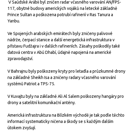
V Saúdské Arábii byl zničen radar včasného varování AN/FPS-
117, obytné budovy amerických vojáků na letecké základně
Prince Sultan a poškozena potrubí rafinerií v Ras Tanura a
Yanbu.
Ve Spojených arabských emirátech byly zničeny palivové
nádrže, čerpací stanice a další energetická infrastruktura v
přístavu Fudžajra i v dalších rafineriích. Zásahy poškodily také
datová centra v Abú Dhabí, údajně napojená na americké
zpravodajství.
V Bahrajnu byly poškozeny kryty pro letadla a průzkumné drony
na základně Sheikh Isa a zničeny radary včasného varování
systémů Patriot a TPS-75.
V Kuvajtu byly na základně Ali Al Salem poškozeny hangáry pro
drony a satelitní komunikační antény.
Americká infrastruktura na Blízkém východě je tak podle těchto
informací systematicky ničena a škody se s každým dalším
útokem zvyšují.