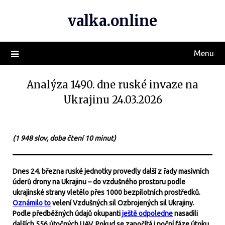
valka.online
Menu
Analýza 1490. dne ruské invaze na
Ukrajinu 24.03.2026
(1 948 slov, doba čtení 10 minut)
Dnes 24. března ruské jednotky provedly další z řady masivních
úderů drony na Ukrajinu – do vzdušného prostoru podle
ukrajinské strany vletělo přes 1000 bezpilotních prostředků.
Oznámilo to
velení Vzdušných sil Ozbrojených sil Ukrajiny.
Podle předběžných údajů okupanti
ještě odpoledne
nasadili
dalších 556 útočných UAV. Pokud se započítá i noční fáze útoku