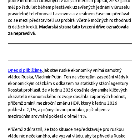
podle informací citovaných v dalších médiích popsal, že Szijjártó
měl po řadu let během přestávek uzavřených jednání v Bruselu
pravidelně telefonovat Lavrovovi a v reálném čase mu předávat,
co se mezi představiteli EU probírá, včetně možných rozhodnutí
či dalších kroků.
Maďarská strana tato tvrzení dříve označovala
za nepravdivá.
Dnes si přiblížíme
, jak stav ruské ekonomiky vnímá samotný
vládce Ruska, Vladimír Putin. Ten na včerejším zasedání vlády k
ekonomickým otázkám s odkazem na statistiky státní agentury
Rosstat prohlásil, že v lednu 2026 dosáhla dynamika klíčových
ukazatelů ekonomického rozvoje dosáhla záporných hodnot,
přičemž zmínil meziroční změnu HDP, který k lednu 2026
poklesl o 2,1%, a průmyslovou produkci, jejíž objem v
meziročním srovnání poklesl o téměř 1%.
Přičemž zdůraznil, že tato situace nepředstavuje pro ruskou
vládu nic nečekaného, ale vyzval vládu, aby ta přivedla Rusko