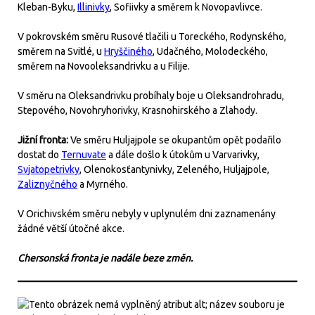
Kleban-Byku,
Illinivky
, Sofiivky a směrem k Novopavlivce.
V pokrovském směru Rusové tlačili u Toreckého, Rodynského,
směrem na Svitlé, u
Hryščiného
, Udačného, Molodeckého,
směrem na Novooleksandrivku a u Filije.
V směru na Oleksandrivku probíhaly boje u Oleksandrohradu,
Stepového, Novohryhorivky, Krasnohirského a Zlahody.
Jižní fronta:
Ve směru Huljajpole se okupantům opět podařilo
dostat do
Ternuvate
a dále došlo k útokům u Varvarivky,
Svjatopetrivky
, Olenokosťantynivky, Zeleného, Huljajpole,
Zaliznyčného
a Myrného.
V Orichivském směru nebyly v uplynulém dni zaznamenány
žádné větší útočné akce.
Chersonská fronta je nadále beze změn.