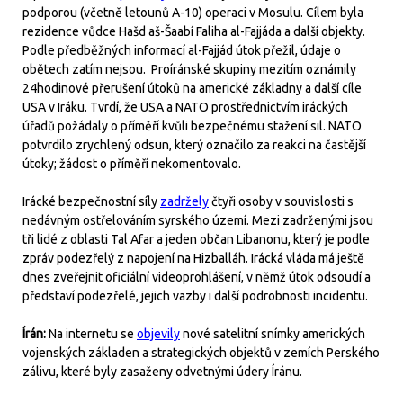
podporou (včetně letounů A-10) operaci v Mosulu. Cílem byla
rezidence vůdce Hašd aš-Šaabí Faliha al-Fajjáda a další objekty.
Podle předběžných informací al-Fajjád útok přežil, údaje o
obětech zatím nejsou. Proíránské skupiny mezitím oznámily
24hodinové přerušení útoků na americké základny a další cíle
USA v Iráku. Tvrdí, že USA a NATO prostřednictvím iráckých
úřadů požádaly o příměří kvůli bezpečnému stažení sil. NATO
potvrdilo zrychlený odsun, který označilo za reakci na častější
útoky; žádost o příměří nekomentovalo.
Irácké bezpečnostní síly
zadržely
čtyři osoby v souvislosti s
nedávným ostřelováním syrského území. Mezi zadrženými jsou
tři lidé z oblasti Tal Afar a jeden občan Libanonu, který je podle
zpráv podezřelý z napojení na Hizballáh. Irácká vláda má ještě
dnes zveřejnit oficiální videoprohlášení, v němž útok odsoudí a
představí podezřelé, jejich vazby i další podrobnosti incidentu.
Írán:
Na internetu se
objevily
nové satelitní snímky amerických
vojenských základen a strategických objektů v zemích Perského
zálivu, které byly zasaženy odvetnými údery Íránu.