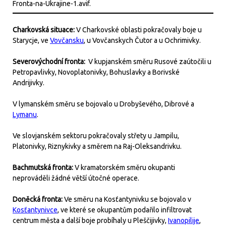
Charkovská situace:
V Charkovské oblasti pokračovaly boje u
Starycje, ve
Vovčansku
, u Vovčanskych Čutor a u Ochrimivky.
Severovýchodní fronta:
V kupjanském směru Rusové zaútočili u
Petropavlivky, Novoplatonivky, Bohuslavky a Borivské
Andrijivky.
V lymanském směru se bojovalo u Drobyševého, Dibrové a
Lymanu
.
Ve slovjanském sektoru pokračovaly střety u Jampilu,
Platonivky, Riznykivky a směrem na Raj-Oleksandrivku.
Bachmutská fronta:
V kramatorském směru okupanti
neprováděli žádné větší útočné operace.
Doněcká fronta:
Ve směru na Kosťantynivku se bojovalo v
Kosťantynivce
, ve které se okupantům podařilo infiltrovat
centrum města a další boje probíhaly u Pleščijivky,
Ivanopilije
,