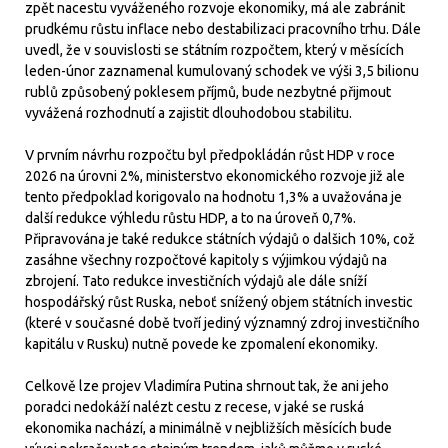
zpět nacestu vyváženého rozvoje ekonomiky, má ale zabránit
prudkému růstu inflace nebo destabilizaci pracovního trhu. Dále
uvedl, že v souvislosti se státním rozpočtem, který v měsících
leden-únor zaznamenal kumulovaný schodek ve výši 3,5 bilionu
rublů způsobený poklesem příjmů, bude nezbytné přijmout
vyvážená rozhodnutí a zajistit dlouhodobou stabilitu.
V prvním návrhu rozpočtu byl předpokládán růst HDP v roce
2026 na úrovni 2%, ministerstvo ekonomického rozvoje již ale
tento předpoklad korigovalo na hodnotu 1,3% a uvažována je
další redukce výhledu růstu HDP, a to na úroveň 0,7%.
Připravována je také redukce státních výdajů o dalšich 10%, což
zasáhne všechny rozpočtové kapitoly s výjimkou výdajů na
zbrojení. Tato redukce investičních výdajů ale dále sníží
hospodářský růst Ruska, neboť snížený objem státních investic
(které v současné době tvoří jediný významný zdroj investičního
kapitálu v Rusku) nutně povede ke zpomalení ekonomiky.
Celkově lze projev Vladimíra Putina shrnout tak, že ani jeho
poradci nedokáží nalézt cestu z recese, v jaké se ruská
ekonomika nachází, a minimálně v nejbližších měsících bude