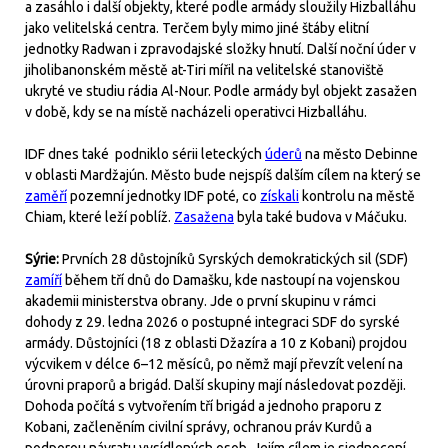
a zasáhlo i další objekty, které podle armády sloužily Hizballáhu
jako velitelská centra. Terčem byly mimo jiné štáby elitní
jednotky Radwan i zpravodajské složky hnutí. Další noční úder v
jiholibanonském městě at-Tiri mířil na velitelské stanoviště
ukryté ve studiu rádia Al-Nour. Podle armády byl objekt zasažen
v době, kdy se na místě nacházeli operativci Hizballáhu.
IDF dnes také podniklo sérii leteckých
úderů
na město Debinne
v oblasti Mardžajún. Město bude nejspíš dalším cílem na který se
zaměří
pozemní jednotky IDF poté, co
získali
kontrolu na městě
Chiam, které leží poblíž.
Zasažena
byla také budova v Máčuku.
Sýrie:
Prvních 28 důstojníků Syrských demokratických sil (SDF)
zamíří
během tří dnů do Damašku, kde nastoupí na vojenskou
akademii ministerstva obrany. Jde o první skupinu v rámci
dohody z 29. ledna 2026 o postupné integraci SDF do syrské
armády. Důstojníci (18 z oblasti Džazíra a 10 z Kobani) projdou
výcvikem v délce 6–12 měsíců, po němž mají převzít velení na
úrovni praporů a brigád. Další skupiny mají následovat později.
Dohoda počítá s vytvořením tří brigád a jednoho praporu z
Kobani, začleněním civilní správy, ochranou práv Kurdů a