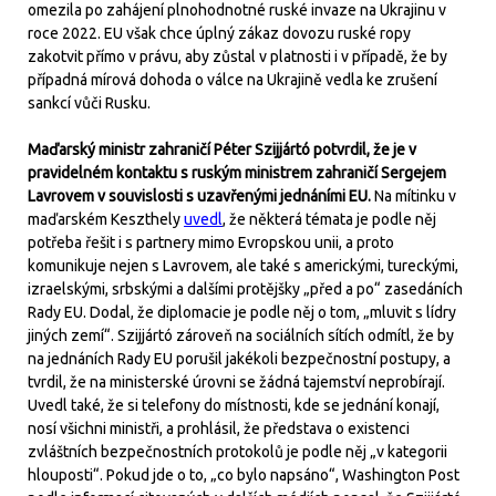
omezila po zahájení plnohodnotné ruské invaze na Ukrajinu v
roce 2022. EU však chce úplný zákaz dovozu ruské ropy
zakotvit přímo v právu, aby zůstal v platnosti i v případě, že by
případná mírová dohoda o válce na Ukrajině vedla ke zrušení
sankcí vůči Rusku.
Maďarský ministr zahraničí Péter Szijjártó potvrdil, že je v
pravidelném kontaktu s ruským ministrem zahraničí Sergejem
Lavrovem v souvislosti s uzavřenými jednáními EU.
Na mítinku v
maďarském Keszthely
uvedl
, že některá témata je podle něj
potřeba řešit i s partnery mimo Evropskou unii, a proto
komunikuje nejen s Lavrovem, ale také s americkými, tureckými,
izraelskými, srbskými a dalšími protějšky „před a po“ zasedáních
Rady EU. Dodal, že diplomacie je podle něj o tom, „mluvit s lídry
jiných zemí“. Szijjártó zároveň na sociálních sítích odmítl, že by
na jednáních Rady EU porušil jakékoli bezpečnostní postupy, a
tvrdil, že na ministerské úrovni se žádná tajemství neprobírají.
Uvedl také, že si telefony do místnosti, kde se jednání konají,
nosí všichni ministři, a prohlásil, že představa o existenci
zvláštních bezpečnostních protokolů je podle něj „v kategorii
hlouposti“. Pokud jde o to, „co bylo napsáno“, Washington Post