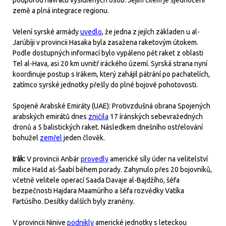
podporou návratu vysídlených osob. Jejím cílem je sjednocení
země a plná integrace regionu.
Velení syrské armády
uvedlo
, že jedna z jejích základen u al-
Jarúbíji v provincii Hasaka byla zasažena raketovým útokem.
Podle dostupných informací bylo vypáleno pět raket z oblasti
Tel al-Hava, asi 20 km uvnitř iráckého území. Syrská strana nyní
koordinuje postup s Irákem, který zahájil pátrání po pachatelích,
zatímco syrské jednotky přešly do plné bojové pohotovosti.
Spojené Arabské Emiráty (UAE): Protivzdušná obrana Spojených
arabských emirátů dnes
zničila
17 íránských sebevražedných
dronů a 5 balistických raket. Následkem dnešního ostřelování
bohužel
zemřel
jeden člověk.
Irák:
V provincii Anbár
provedly
americké síly úder na velitelství
milice Hašd aš-Šaabí během porady. Zahynulo přes 20 bojovníků,
včetně velitele operací Saada Davaje al-Bajdžího, šéfa
bezpečnosti Hajdara Maamúrího a šéfa rozvědky Vatíka
Fartúsího. Desítky dalších byly zraněny.
V provincii Ninive
podnikly
americké jednotky s leteckou