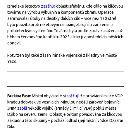
Izraelské letectvo
zasáhlo
oblast Isfahánu, kde cílilo na klíčovou
továrnu na výrobu výbušnin a komponentů zbraní. Operace
zahrnovala i útoky na desítky dalších cílů – více než 120 střel
bylo použito proti raketovým rampám, zbrojním zařízením a
protileteckým systémům. Továrna byla podle zpráv zasažena už
během červnového konfliktu 2025 a Irán ji v posledních měsících
obnovil.
Potvrzen byl také zásah Íránské vojenské základny ve městě
Yazd.
Burkina Faso:
Místní obyvatelé si
stěžují
, že provládní milice VDP
kradou dobytek ve vesnicích. Minulou neděli zároveň bojovníci
JNIM
zabili
několik vojáků (armády či milicí VDP) poblíž města
Džibo na severu země. Oblast je přitom považována za klíčovou
základnu této skupiny – pochází odtud i její místní vůdce Džaafar
Diko.