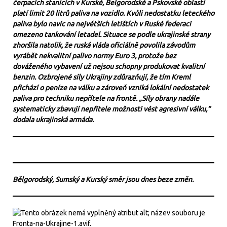
čerpacích stanicích v Kurské, Belgorodské a Pskovské oblasti
platí limit 20 litrů paliva na vozidlo. Kvůli nedostatku leteckého
paliva bylo navíc na největších letištích v Ruské federaci
omezeno tankování letadel. Situace se podle ukrajinské strany
zhoršila natolik, že ruská vláda oficiálně povolila závodům
vyrábět nekvalitní palivo normy Euro 3, protože bez
dováženého vybavení už nejsou schopny produkovat kvalitní
benzin.
Ozbrojené síly Ukrajiny zdůrazňují, že tím Kreml
přichází o peníze na válku a zároveň vzniká lokální nedostatek
paliva pro techniku nepřítele na frontě. „Síly obrany nadále
systematicky zbavují nepřítele možnosti vést agresivní válku,“
dodala ukrajinská armáda.
Bělgorodský, Sumský a Kurský směr jsou dnes beze změn.