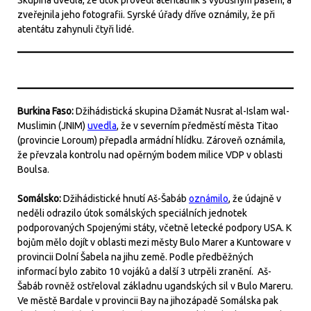
Skupina uvedla, že útok provedl atentátník s výbušným pásem, a
zveřejnila jeho fotografii. Syrské úřady dříve oznámily, že při
atentátu zahynuli čtyři lidé.
Burkina Faso:
Džihádistická skupina Džamát Nusrat al-Islam wal-
Muslimin (JNIM)
uvedla
, že v severním předměstí města Titao
(provincie Loroum) přepadla armádní hlídku. Zároveň oznámila,
že převzala kontrolu nad opěrným bodem milice VDP v oblasti
Boulsa.
Somálsko:
Džihádistické hnutí Aš-Šabáb
oznámilo
, že údajně v
neděli odrazilo útok somálských speciálních jednotek
podporovaných Spojenými státy, včetně letecké podpory USA. K
bojům mělo dojít v oblasti mezi městy Bulo Marer a Kuntoware v
provincii Dolní Šabela na jihu země. Podle předběžných
informací bylo zabito 10 vojáků a další 3 utrpěli zranění. Aš-
Šabáb rovněž ostřeloval základnu ugandských sil v Bulo Mareru.
Ve městě Bardale v provincii Bay na jihozápadě Somálska pak