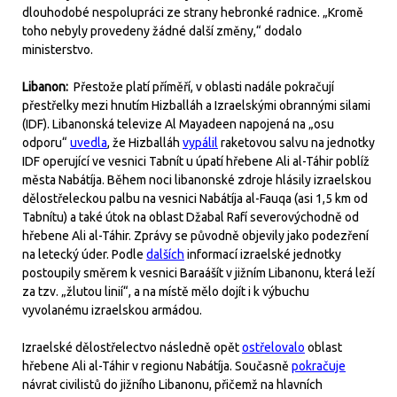
dlouhodobé nespolupráci ze strany hebronké radnice. „Kromě
toho nebyly provedeny žádné další změny,“ dodalo
ministerstvo.
Libanon:
Přestože platí příměří, v oblasti nadále pokračují
přestřelky mezi hnutím Hizballáh a Izraelskými obrannými silami
(IDF). Libanonská televize Al Mayadeen napojená na „osu
odporu“
uvedla
, že Hizballáh
vypálil
raketovou salvu na jednotky
IDF operující ve vesnici Tabnít u úpatí hřebene Ali al-Táhir poblíž
města Nabátíja. Během noci libanonské zdroje hlásily izraelskou
dělostřeleckou palbu na vesnici Nabátíja al-Fauqa (asi 1,5 km od
Tabnítu) a také útok na oblast Džabal Rafí severovýchodně od
hřebene Ali al-Táhir. Zprávy se původně objevily jako podezření
na letecký úder. Podle
dalších
informací izraelské jednotky
postoupily směrem k vesnici Baraášít v jižním Libanonu, která leží
za tzv. „žlutou linií“, a na místě mělo dojít i k výbuchu
vyvolanému izraelskou armádou.
Izraelské dělostřelectvo následně opět
ostřelovalo
oblast
hřebene Ali al-Táhir v regionu Nabátíja. Současně
pokračuje
návrat civilistů do jižního Libanonu, přičemž na hlavních