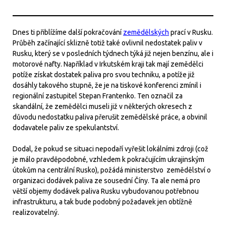
Dnes ti přiblížíme další pokračování
zemědělských
prací v Rusku.
Průběh začínající sklizně totiž také ovlivnil nedostatek paliv v
Rusku, který se v posledních týdnech týká již nejen benzínu, ale i
motorové nafty. Například v Irkutském kraji tak mají zemědělci
potíže získat dostatek paliva pro svou techniku, a potíže již
dosáhly takového stupně, že je na tiskové konferenci zmínil i
regionální zastupitel Stepan Frantenko. Ten označil za
skandální, že zemědělci museli již v některých okresech z
důvodu nedostatku paliva přerušit zemědělské práce, a obvinil
dodavatele paliv ze spekulantství.
Dodal, že pokud se situaci nepodaří vyřešit lokálními zdroji (což
je málo pravděpodobné, vzhledem k pokračujícím ukrajinským
útokům na centrální Rusko), požádá ministerstvo zemědělství o
organizaci dodávek paliva ze sousední Číny. Ta ale nemá pro
větší objemy dodávek paliva Rusku vybudovanou potřebnou
infrastrukturu, a tak bude podobný požadavek jen obtížně
realizovatelný.