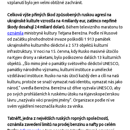
vzplanutí bylo jen velmi obtížné zachránit.
Celková výše přímých škod způsobených ruskou agresí na
ukrajinské kultuře vzrostla na 4 miliardy eur, zatímco nepřímé
škody dosahují 24 miliard dolarů.
Během televizního maratonu to
oznámila
ministryně kultury Tetjana Berežna. Podle ní Rusové
od začátku plnohodnotné invaze poškodili 1 913 památek
ukrajinského kulturního dědictví a 2 573 objektů kulturní
infrastruktury. V noci na 15. června, kdy Rusko masivně útočilo
na Kyjev drony a raketami, bylo poškozeno dalších 13 kulturních
objektů. „Šlo mimo jiné o památky světového dědictví UNESCO,
památky národního významu, kulturní instituce a umělecké
vzdělávací instituce. Rusko na nás útočí každý den a cílí na naši
kulturu, protože se snaží vymazat naši identitu, vymazat nás jako
národ,“ uvedla Berežna. Berežna už dříve vyzvala UNESCO, aby
po svých prohlášeních k ruskému útoku na Kyjevskopečerskou
lávru „nazývalo věci pravými jmény“. Organizace podle ní ve
svém vyjádření neoznačila Rusko za viníka.
Tatněfť, jedna z největších ruských ropných společností,
oznámila zavedení limitů na prodej benzinu a nafty po celém