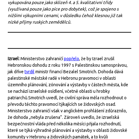
vykupována pouze jako sklizeň 4. a 5. kvalitativní třídy
(využívaná pouze jako píce pro dobytek), což je spojeno s
nižšími výkupními cenami, v důsledku čehož klesnou již tak
nízké příjmy ruských zemědělců.
Izrael:
Ministerstvo zahraničí
popřelo
, že by Izrael zrušil
Hebronskou dohodu z roku 1997 s Palestinskou samosprávou,
jak dříve
tvrdil
ministr financí Bezalel Smotrich. Dohoda dává
palestinské městské radě v Hebronu pravomoci v oblasti
územního plánování, zónování a výstavby v částech města, kde
se nachází izraelské osídlení, včetně oblasti u hrobky
patriarchů.Smotrich uvedl, že civilní správa měla rozhodnout o
převodu těchto pravomocí týkajících se židovských osad.
Ministerstvo zahraničí však v anglickém prohlášení zdůraznilo,
že dohoda „nebyla zrušena“. Zároveň uvedlo, že izraelská
bezpečnostní vláda před několika měsíci přijala rozhodnutí,
které se týká výhradně plánování a výstavby v oblasti židovské
komunity v Hebronu a židovských památek, a to kvůli