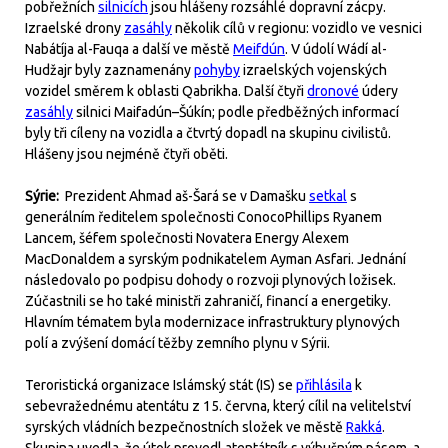
pobřežních
silnicích
jsou hlášeny rozsáhlé dopravní zácpy.
Izraelské drony
zasáhly
několik cílů v regionu: vozidlo ve vesnici
Nabátíja al-Fauqa a další ve městě
Meifdún
. V údolí Wádí al-
Hudžajr byly zaznamenány
pohyby
izraelských vojenských
vozidel směrem k oblasti Qabrikha. Další čtyři
dronové
údery
zasáhly
silnici Maifadún–Šúkín; podle předběžných informací
byly tři cíleny na vozidla a čtvrtý dopadl na skupinu civilistů.
Hlášeny jsou nejméně čtyři oběti.
Sýrie:
Prezident Ahmad aš-Šará se v Damašku
setkal
s
generálním ředitelem společnosti ConocoPhillips Ryanem
Lancem, šéfem společnosti Novatera Energy Alexem
MacDonaldem a syrským podnikatelem Ayman Asfari. Jednání
následovalo po podpisu dohody o rozvoji plynových ložisek.
Zúčastnili se ho také ministři zahraničí, financí a energetiky.
Hlavním tématem byla modernizace infrastruktury plynových
polí a zvýšení domácí těžby zemního plynu v Sýrii.
Teroristická organizace Islámský stát (IS) se
přihlásila
k
sebevražednému atentátu z 15. června, který cílil na velitelství
syrských vládních bezpečnostních složek ve městě
Rakká
.