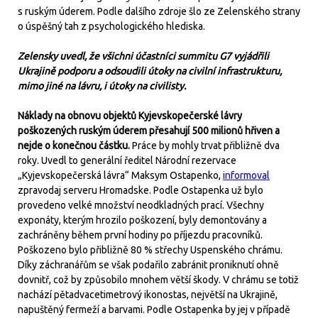
s ruským úderem. Podle dalšího zdroje šlo ze Zelenského strany
o úspěšný tah z psychologického hlediska.
Zelensky uvedl, že všichni účastníci summitu G7 vyjádřili
Ukrajině podporu a odsoudili útoky na civilní infrastrukturu,
mimo jiné na lávru, i útoky na civilisty.
Náklady na obnovu objektů Kyjevskopečerské lávry
poškozených ruským úderem přesahují 500 milionů hřiven a
nejde o konečnou částku.
Práce by mohly trvat přibližně dva
roky. Uvedl to generální ředitel Národní rezervace
„Kyjevskopečerská lávra“ Maksym Ostapenko,
informoval
zpravodaj serveru Hromadske. Podle Ostapenka už bylo
provedeno velké množství neodkladných prací. Všechny
exponáty, kterým hrozilo poškození, byly demontovány a
zachráněny během první hodiny po příjezdu pracovníků.
Poškozeno bylo přibližně 80 % střechy Uspenského chrámu.
Díky záchranářům se však podařilo zabránit proniknutí ohně
dovnitř, což by způsobilo mnohem větší škody. V chrámu se totiž
nachází pětadvacetimetrový ikonostas, největší na Ukrajině,
napuštěný fermeží a barvami. Podle Ostapenka by jej v případě