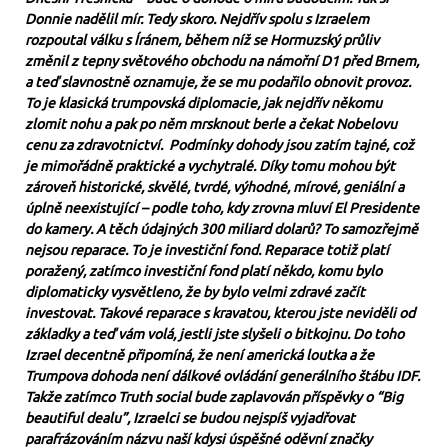
Donnie nadělil mír. Tedy skoro. Nejdřív spolu s Izraelem
rozpoutal válku s Íránem, během níž se Hormuzský průliv
změnil z tepny světového obchodu na námořní D1 před Brnem,
a teď slavnostně oznamuje, že se mu podařilo obnovit provoz.
To je klasická trumpovská diplomacie, jak nejdřív někomu
zlomit nohu a pak po něm mrsknout berle a čekat Nobelovu
cenu za zdravotnictví. Podmínky dohody jsou zatím tajné, což
je mimořádně praktické a vychytralé. Díky tomu mohou být
zároveň historické, skvělé, tvrdé, výhodné, mírové, geniální a
úplně neexistující – podle toho, kdy zrovna mluví El Presidente
do kamery. A těch údajných 300 miliard dolarů? To samozřejmě
nejsou reparace. To je investiční fond. Reparace totiž platí
poražený, zatímco investiční fond platí někdo, komu bylo
diplomaticky vysvětleno, že by bylo velmi zdravé začít
investovat. Takové reparace s kravatou, kterou jste neviděli od
základky a teď vám volá, jestli jste slyšeli o bitkojnu. Do toho
Izrael decentně připomíná, že není americká loutka a že
Trumpova dohoda není dálkové ovládání generálního štábu IDF.
Takže zatímco Truth social bude zaplavován příspěvky o “Big
beautiful dealu”, Izraelci se budou nejspíš vyjadřovat
parafrázováním názvu naší kdysi úspěšné oděvní značky