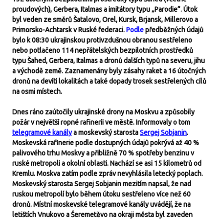
proudových), Gerbera, Italmas a imitátory typu „Parodie“. Útok
byl veden ze směrů Šatalovo, Orel, Kursk, Brjansk, Millerovo a
Primorsko-Achtarsk v Ruské federaci.
Podle
předběžných údajů
bylo k 08:30 ukrajinskou protivzdušnou obranou sestřeleno
nebo potlačeno 114 nepřátelských bezpilotních prostředků
typu Šahed, Gerbera, Italmas a dronů dalších typů na severu, jihu
a východě země. Zaznamenány byly zásahy raket a 16 útočných
dronů na devíti lokalitách a také dopady trosek sestřelených cílů
na osmi místech.
Dnes ráno zaútočily ukrajinské drony na Moskvu a způsobily
požár v největší ropné rafinerii ve městě. Informovaly o tom
telegramové kanály
a moskevský starosta
Sergej Sobjanin
.
Moskevská rafinerie podle dostupných údajů pokrývá až 40 %
palivového trhu Moskvy a přibližně 70 % spotřeby benzinu v
ruské metropoli a okolní oblasti. Nachází se asi 15 kilometrů od
Kremlu. Moskva zatím podle zpráv nevyhlásila letecký poplach.
Moskevský starosta Sergej Sobjanin mezitím napsal, že nad
ruskou metropolí bylo během útoku sestřeleno více než 60
dronů. Místní moskevské telegramové kanály uvádějí, že na
letištích Vnukovo a Šeremetěvo na okraji města byl zaveden