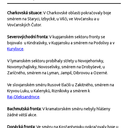
Charkovská situace:
V Charkovské oblasti pokračovaly boje
směrem na Staryci, Izbycké, u Vilči, ve Vovčansku a u
Vovčanských Čutor.
Severovýchodní fronta:
V kupjanském sektoru fronty se
bojovalo u Kindrašivky, v Kupjansku a směrem na Podolivy a v
Kurylivce
.
V lymanském sektoru probíhaly střety u Novojehorivky,
Novomychajlivky, Novoselivky, směrem na Drobyševé, u
Zaríčného, směrem na Lyman, Jampil, Dibrovou a Ozerné.
Ve slovjanském směru Rusové tlačili u Zakitného, směrem na
Kryvou Luku, u Kalenyků, Rizníkivky a směrem k
Raj‑Oleksandrivce
.
Bachmutská fronta:
V kramatorském směru nebyly hlášeny
žádné větší akce.
Doněcká fronta:
Ve směru na Kosťantynivku pokračovaly boje u