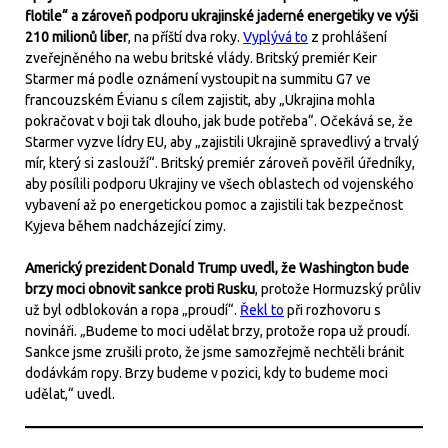
flotile“ a zároveň podporu ukrajinské jaderné energetiky ve výši
210 milionů liber
, na příští dva roky.
Vyplývá to
z prohlášení
zveřejněného na webu britské vlády. Britský premiér Keir
Starmer má podle oznámení vystoupit na summitu G7 ve
francouzském Évianu s cílem zajistit, aby „Ukrajina mohla
pokračovat v boji tak dlouho, jak bude potřeba“. Očekává se, že
Starmer vyzve lídry EU, aby „zajistili Ukrajině spravedlivý a trvalý
mír, který si zaslouží“. Britský premiér zároveň pověřil úředníky,
aby posílili podporu Ukrajiny ve všech oblastech od vojenského
vybavení až po energetickou pomoc a zajistili tak bezpečnost
Kyjeva během nadcházející zimy.
Americký prezident Donald Trump uvedl, že Washington bude
brzy moci obnovit sankce proti Rusku
, protože Hormuzský průliv
už byl odblokován a ropa „proudí“.
Řekl to
při rozhovoru s
novináři. „Budeme to moci udělat brzy, protože ropa už proudí.
Sankce jsme zrušili proto, že jsme samozřejmě nechtěli bránit
dodávkám ropy. Brzy budeme v pozici, kdy to budeme moci
udělat,“ uvedl.