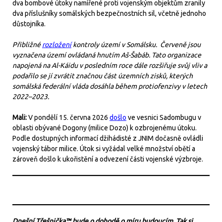
dva bombové útoky namířené proti vojenským objektům zranily
dva příslušníky somálských bezpečnostních sil, včetně jednoho
důstojníka.
Přibližné
rozložení
kontroly území v Somálsku. Červeně jsou
vyznačena území ovládaná hnutím Aš-Šabáb. Tato organizace
napojená na Al-Káidu v posledním roce dále rozšiřuje svůj vliv a
podařilo se jí zvrátit značnou část územních zisků, kterých
somálská federální vláda dosáhla během protiofenzivy v letech
2022–2023.
Mali:
V pondělí 15. června 2026
došlo
ve vesnici Sadombugu v
oblasti obývané Dogony (milice Dozo) k ozbrojenému útoku.
Podle dostupných informací džihádisté z JNIM dočasně ovládli
vojenský tábor milice. Útok si vyžádal velké množství obětí a
zároveň došlo k ukořistění a odvezení části vojenské výzbroje.
Dnešní Třešnička™ bude o dohodě o míru budoucím. Tak si