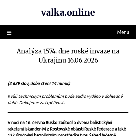
valka.online
Menu
Analýza 1574. dne ruské invaze na
Ukrajinu 16.06.2026
(2 629 slov, doba čtení 14 minut)
Kvůli technickým problémům bude audio vydáno v dohledné
době. Děkujeme za trpělivost.
V noci na 16. června Rusko zaútočilo dvěma balistickými
raketami Iskander-M z Rostovské oblasti Ruské federace a také
132 útočnými bezpilotními prostředky typu Šahed (včetně