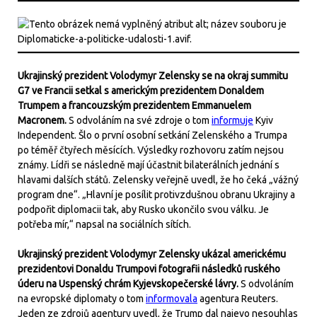
Ukrajinský prezident Volodymyr Zelensky se na okraj summitu
G7 ve Francii setkal s americkým prezidentem Donaldem
Trumpem a francouzským prezidentem Emmanuelem
Macronem.
S odvoláním na své zdroje o tom
informuje
Kyiv
Independent. Šlo o první osobní setkání Zelenského a Trumpa
po téměř čtyřech měsících. Výsledky rozhovoru zatím nejsou
známy. Lídři se následně mají účastnit bilaterálních jednání s
hlavami dalších států. Zelensky veřejně uvedl, že ho čeká „vážný
program dne“. „Hlavní je posílit protivzdušnou obranu Ukrajiny a
podpořit diplomacii tak, aby Rusko ukončilo svou válku. Je
potřeba mír,“ napsal na sociálních sítích.
Ukrajinský prezident Volodymyr Zelensky ukázal americkému
prezidentovi Donaldu Trumpovi fotografii následků ruského
úderu na Uspenský chrám Kyjevskopečerské lávry.
S odvoláním
na evropské diplomaty o tom
informovala
agentura Reuters.
Jeden ze zdrojů agentury uvedl, že Trump dal najevo nesouhlas