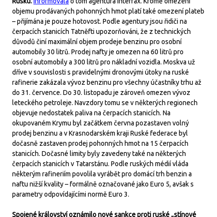
Rusku.
Informovala
o tom agentura Interfax. Kromě omezení
objemu prodávaných pohonných hmot platí také omezení plateb
– přijímána je pouze hotovost. Podle agentury jsou řidiči na
čerpacích stanicích Tatněfti upozorňováni, že z technických
důvodů činí maximální objem prodeje benzinu pro osobní
automobily 30 litrů. Prodej nafty je omezen na 60 litrů pro
osobní automobily a 300 litrů pro nákladní vozidla. Moskva už
dříve v souvislosti s pravidelnými dronovými útoky na ruské
rafinerie zakázala vývoz benzinu pro všechny účastníky trhu až
do 31. července. Do 30. listopadu je zároveň omezen vývoz
leteckého petroleje. Navzdory tomu se v některých regionech
objevuje nedostatek paliva na čerpacích stanicích. Na
okupovaném Krymu byl začátkem června pozastaven volný
prodej benzinu a v Krasnodarském kraji Ruské federace byl
dočasně zastaven prodej pohonných hmot na 15 čerpacích
stanicích. Dočasné limity byly zavedeny také na některých
čerpacích stanicích v Tatarstánu. Podle ruských médií vláda
některým rafineriím povolila vyrábět pro domácí trh benzin a
naftu nižší kvality – formálně označované jako Euro 5, avšak s
parametry odpovídajícími normě Euro 3.
Spojené království oznámilo nové sankce proti ruské „stínové