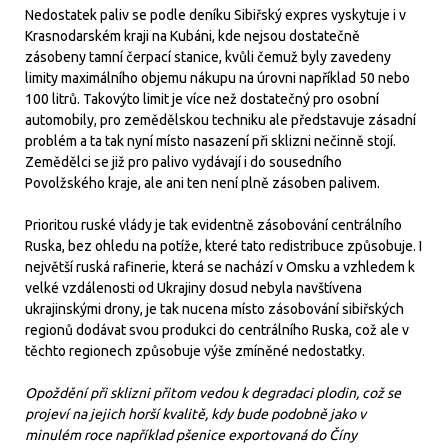
Nedostatek paliv se podle deníku Sibiřský expres vyskytuje i v
Krasnodarském kraji na Kubáni, kde nejsou dostatečně
zásobeny tamní čerpací stanice, kvůli čemuž byly zavedeny
limity maximálního objemu nákupu na úrovni například 50 nebo
100 litrů. Takovýto limit je více než dostatečný pro osobní
automobily, pro zemědělskou techniku ale představuje zásadní
problém a ta tak nyní místo nasazení při sklizni nečinně stojí.
Zemědělci se již pro palivo vydávají i do sousedního
Povolžského kraje, ale ani ten není plně zásoben palivem.
Prioritou ruské vlády je tak evidentně zásobování centrálního
Ruska, bez ohledu na potíže, které tato redistribuce způsobuje. I
největší ruská rafinerie, která se nachází v Omsku a vzhledem k
velké vzdálenosti od Ukrajiny dosud nebyla navštívena
ukrajinskými drony, je tak nucena místo zásobování sibiřských
regionů dodávat svou produkci do centrálního Ruska, což ale v
těchto regionech způsobuje výše zmíněné nedostatky.
Opoždění při sklizni přitom vedou k degradaci plodin, což se
projeví na jejich horší kvalitě, kdy bude podobně jako v
minulém roce například pšenice exportovaná do Číny