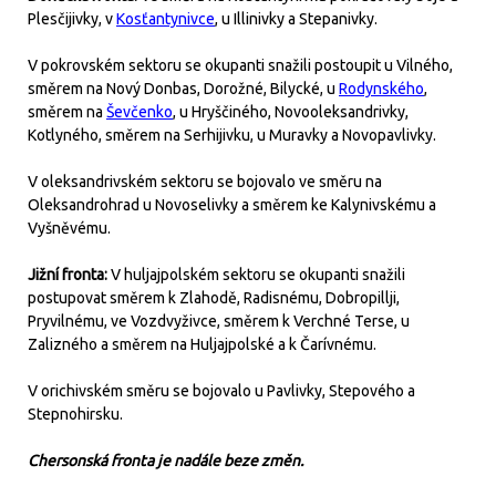
Plesčijivky, v
Kosťantynivce
, u Illinivky a Stepanivky.
V pokrovském sektoru se okupanti snažili postoupit u Vilného,
směrem na Nový Donbas, Dorožné, Bilycké, u
Rodynského
,
směrem na
Ševčenko
, u Hryščiného, Novooleksandrivky,
Kotlyného, směrem na Serhijivku, u Muravky a Novopavlivky.
V oleksandrivském sektoru se bojovalo ve směru na
Oleksandrohrad u Novoselivky a směrem ke Kalynivskému a
Vyšněvému.
Jižní fronta:
V huljajpolském sektoru se okupanti snažili
postupovat směrem k Zlahodě, Radisnému, Dobropillji,
Pryvilnému, ve Vozdvyživce, směrem k Verchné Terse, u
Zalizného a směrem na Huljajpolské a k Čarívnému.
V orichivském směru se bojovalo u Pavlivky, Stepového a
Stepnohirsku.
Chersonská fronta je nadále beze změn.