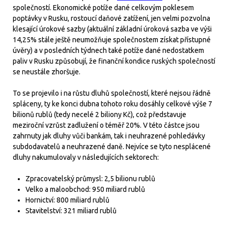
společností. Ekonomické potíže dané celkovým poklesem
poptávky v Rusku, rostoucí daňové zatížení, jen velmi pozvolna
klesající úrokové sazby (aktuální základní úroková sazba ve výši
14,25% stále ještě neumožňuje společnostem získat přístupné
úvěry) a v posledních týdnech také potíže dané nedostatkem
paliv v Rusku způsobují, že finanční kondice ruských společností
se neustále zhoršuje.
To se projevilo i na růstu dluhů společností, které nejsou řádně
spláceny, ty ke konci dubna tohoto roku dosáhly celkové výše 7
bilionů rublů (tedy necelé 2 biliony Kč), což představuje
meziroční vzrůst zadlužení o téměř 20%. V této částce jsou
zahrnuty jak dluhy vůči bankám, tak i neuhrazené pohledávky
subdodavatelů a neuhrazené daně. Nejvíce se tyto nesplácené
dluhy nakumulovaly v následujících sektorech:
Zpracovatelský průmysl: 2,5 bilionu rublů
Velko a maloobchod: 950 miliard rublů
Hornictví: 800 miliard rublů
Stavitelství: 321 miliard rublů