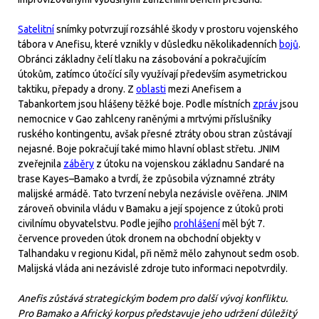
Satelitní
snímky potvrzují rozsáhlé škody v prostoru vojenského
tábora v Anefisu, které vznikly v důsledku několikadenních
bojů
.
Obránci základny čelí tlaku na zásobování a pokračujícím
útokům, zatímco útočící síly využívají především asymetrickou
taktiku, přepady a drony. Z
oblasti
mezi Anefisem a
Tabankortem jsou hlášeny těžké boje. Podle místních
zpráv
jsou
nemocnice v Gao zahlceny raněnými a mrtvými příslušníky
ruského kontingentu, avšak přesné ztráty obou stran zůstávají
nejasné. Boje pokračují také mimo hlavní oblast střetu. JNIM
zveřejnila
záběry
z útoku na vojenskou základnu Sandaré na
trase Kayes–Bamako a tvrdí, že způsobila významné ztráty
malijské armádě. Tato tvrzení nebyla nezávisle ověřena. JNIM
zároveň obvinila vládu v Bamaku a její spojence z útoků proti
civilnímu obyvatelstvu. Podle jejího
prohlášení
měl být 7.
července proveden útok dronem na obchodní objekty v
Talhandaku v regionu Kidal, při němž mělo zahynout sedm osob.
Malijská vláda ani nezávislé zdroje tuto informaci nepotvrdily.
Anefis zůstává strategickým bodem pro další vývoj konfliktu.
Pro Bamako a Africký korpus představuje jeho udržení důležitý