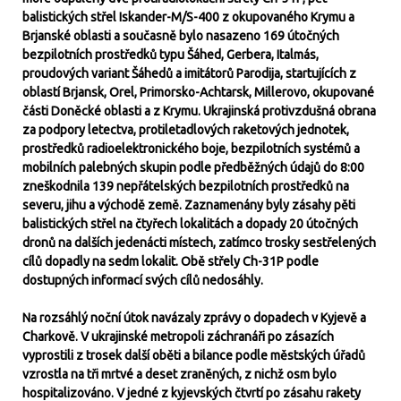
balistických střel Iskander-M/S-400 z okupovaného Krymu a
Brjanské oblasti a současně bylo nasazeno 169 útočných
bezpilotních prostředků typu Šáhed, Gerbera, Italmás,
proudových variant Šáhedů a imitátorů Parodija, startujících z
oblastí Brjansk, Orel, Primorsko-Achtarsk, Millerovo, okupované
části Doněcké oblasti a z Krymu. Ukrajinská protivzdušná obrana
za podpory letectva, protiletadlových raketových jednotek,
prostředků radioelektronického boje, bezpilotních systémů a
mobilních palebných skupin podle předběžných údajů do 8:00
zneškodnila 139 nepřátelských bezpilotních prostředků na
severu, jihu a východě země. Zaznamenány byly zásahy pěti
balistických střel na čtyřech lokalitách a dopady 20 útočných
dronů na dalších jedenácti místech, zatímco trosky sestřelených
cílů dopadly na sedm lokalit. Obě střely Ch-31P podle
dostupných informací svých cílů nedosáhly.
Na rozsáhlý noční útok navázaly zprávy o dopadech v Kyjevě a
Charkově. V ukrajinské metropoli záchranáři po zásazích
vyprostili z trosek další oběti a bilance podle městských úřadů
vzrostla na tři mrtvé a deset zraněných, z nichž osm bylo
hospitalizováno. V jedné z kyjevských čtvrtí po zásahu rakety