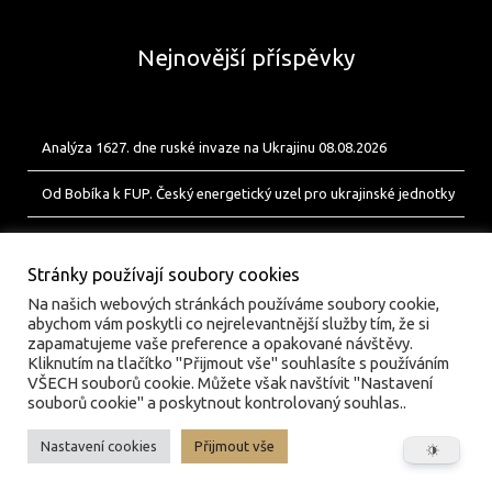
Nejnovější příspěvky
Analýza 1627. dne ruské invaze na Ukrajinu 08.08.2026
Od Bobíka k FUP. Český energetický uzel pro ukrajinské jednotky
Analýza 1626. dne ruské invaze na Ukrajinu 07.08.2026
Stránky používají soubory cookies
Na našich webových stránkách používáme soubory cookie,
abychom vám poskytli co nejrelevantnější služby tím, že si
zapamatujeme vaše preference a opakované návštěvy.
Kliknutím na tlačítko "Přijmout vše" souhlasíte s používáním
VŠECH souborů cookie. Můžete však navštívit "Nastavení
souborů cookie" a poskytnout kontrolovaný souhlas..
Nastavení cookies
Přijmout vše
© valka.online | Vydavatel: Jan Tofl, Plzeň | ISSN 3029-
6420