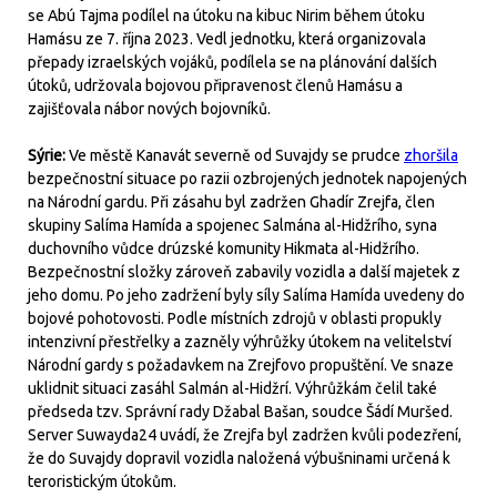
se Abú Tajma podílel na útoku na kibuc Nirim během útoku
Hamásu ze 7. října 2023. Vedl jednotku, která organizovala
přepady izraelských vojáků, podílela se na plánování dalších
útoků, udržovala bojovou připravenost členů Hamásu a
zajišťovala nábor nových bojovníků.
Sýrie:
Ve městě Kanavát severně od Suvajdy se prudce
zhoršila
bezpečnostní situace po razii ozbrojených jednotek napojených
na Národní gardu. Při zásahu byl zadržen Ghadír Zrejfa, člen
skupiny Salíma Hamída a spojenec Salmána al-Hidžrího, syna
duchovního vůdce drúzské komunity Hikmata al-Hidžrího.
Bezpečnostní složky zároveň zabavily vozidla a další majetek z
jeho domu. Po jeho zadržení byly síly Salíma Hamída uvedeny do
bojové pohotovosti. Podle místních zdrojů v oblasti propukly
intenzivní přestřelky a zazněly výhrůžky útokem na velitelství
Národní gardy s požadavkem na Zrejfovo propuštění. Ve snaze
uklidnit situaci zasáhl Salmán al-Hidžrí. Výhrůžkám čelil také
předseda tzv. Správní rady Džabal Bašan, soudce Šádí Muršed.
Server Suwayda24 uvádí, že Zrejfa byl zadržen kvůli podezření,
že do Suvajdy dopravil vozidla naložená výbušninami určená k
teroristickým útokům.