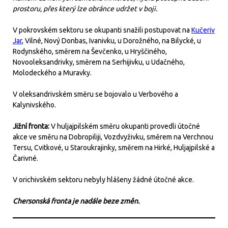
prostoru, přes který lze obránce udržet v boji.
V pokrovském sektoru se okupanti snažili postupovat na
Kučeriv
Jar
, Vilné, Nový Donbas, Ivanivku, u Dorožného, na Bilycké, u
Rodynského, směrem na Ševčenko, u Hryščiného,
Novooleksandrivky, směrem na Serhijivku, u Udačného,
Molodeckého a Muravky.
V oleksandrivském směru se bojovalo u Verbového a
Kalynivského.
Jižní fronta:
V huljajpilském směru okupanti provedli útočné
akce ve směru na Dobropiliji, Vozdvyživku, směrem na Verchnou
Tersu, Cvitkové, u Staroukrajinky, směrem na Hirké, Huljajpilské a
Čarivné.
V orichivském sektoru nebyly hlášeny žádné útočné akce.
Chersonská fronta je nadále beze změn.