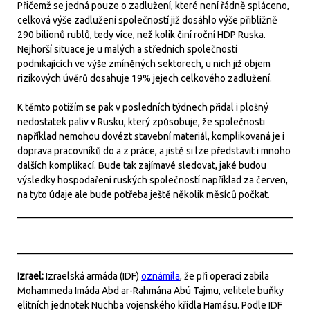
Přičemž se jedná pouze o zadlužení, které není řádně spláceno,
celková výše zadlužení společností již dosáhlo výše přibližně
290 bilionů rublů, tedy více, než kolik činí roční HDP Ruska.
Nejhorší situace je u malých a středních společností
podnikajících ve výše zmíněných sektorech, u nich již objem
rizikových úvěrů dosahuje 19% jejech celkového zadlužení.
K těmto potížím se pak v posledních týdnech přidal i plošný
nedostatek paliv v Rusku, který způsobuje, že společnosti
například nemohou dovézt stavební materiál, komplikovaná je i
doprava pracovníků do a z práce, a jistě si lze představit i mnoho
dalších komplikací. Bude tak zajímavé sledovat, jaké budou
výsledky hospodaření ruských společností například za červen,
na tyto údaje ale bude potřeba ještě několik měsíců počkat.
Izrael:
Izraelská armáda (IDF)
oznámila
, že při operaci zabila
Mohammeda Imáda Abd ar-Rahmána Abú Tajmu, velitele buňky
elitních jednotek Nuchba vojenského křídla Hamásu. Podle IDF