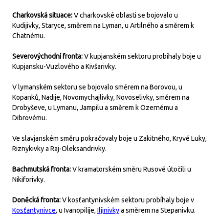
Charkovská situace:
V charkovské oblasti se bojovalo u
Kudijivky, Staryce, směrem na Lyman, u Artilného a směrem k
Chatnému.
Severovýchodní fronta:
V kupjanském sektoru probíhaly boje u
Kupjansku-Vuzlového a Kivšarivky.
V lymanském sektoru se bojovalo směrem na Borovou, u
Kopanků, Nadije, Novomychajlivky, Novoselivky, směrem na
Drobyševe, u Lymanu, Jampilu a směrem k Ozernému a
Dibrovému.
Ve slavjanském směru pokračovaly boje u Zakitného, Kryvé Luky,
Riznykivky a Raj-Oleksandrivky.
Bachmutská fronta:
V kramatorském směru Rusové útočili u
Nikiforivky.
Doněcká fronta:
V kosťantynivském sektoru probíhaly boje v
Kosťantynivce
, u Ivanopilije,
Iljinivky
a směrem na Stepanivku.