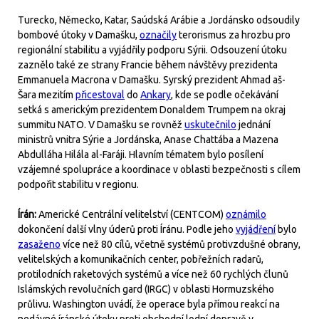
Turecko, Německo, Katar, Saúdská Arábie a Jordánsko odsoudily
bombové útoky v Damašku,
označily
terorismus za hrozbu pro
regionální stabilitu a vyjádřily podporu Sýrii. Odsouzení útoku
zaznělo také ze strany Francie během návštěvy prezidenta
Emmanuela Macrona v Damašku. Syrský prezident Ahmad aš-
Šara mezitím
přicestoval
do
Ankary
, kde se podle očekávání
setká s americkým prezidentem Donaldem Trumpem na okraj
summitu NATO. V Damašku se rovněž
uskutečnilo
jednání
ministrů vnitra Sýrie a Jordánska, Anase Chattába a Mazena
Abdulláha Hilála al-Faráji. Hlavním tématem bylo posílení
vzájemné spolupráce a koordinace v oblasti bezpečnosti s cílem
podpořit stabilitu v regionu.
Írán:
Americké Centrální velitelství (CENTCOM)
oznámilo
dokončení další vlny úderů proti Íránu. Podle jeho
vyjádření
bylo
zasaženo
více než 80 cílů, včetně systémů protivzdušné obrany,
velitelských a komunikačních center, pobřežních radarů,
protilodních raketových systémů a více než 60 rychlých člunů
Islámských revolučních gard (IRGC) v oblasti Hormuzského
průlivu. Washington uvádí, že operace byla přímou reakcí na