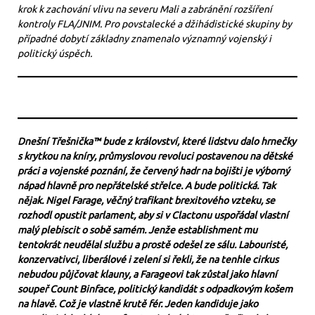
krok k zachování vlivu na severu Mali a zabránění rozšíření
kontroly FLA/JNIM. Pro povstalecké a džihádistické skupiny by
případné dobytí základny znamenalo významný vojenský i
politický úspěch.
Dnešní Třešnička™ bude z království, které lidstvu dalo hrnečky
s krytkou na kníry, průmyslovou revoluci postavenou na dětské
práci a vojenské poznání, že červený hadr na bojišti je výborný
nápad hlavně pro nepřátelské střelce. A bude politická. Tak
nějak. Nigel Farage, věčný trafikant brexitového vzteku, se
rozhodl opustit parlament, aby si v Clactonu uspořádal vlastní
malý plebiscit o sobě samém. Jenže establishment mu
tentokrát neudělal službu a prostě odešel ze sálu. Labouristé,
konzervativci, liberálové i zelení si řekli, že na tenhle cirkus
nebudou půjčovat klauny, a Farageovi tak zůstal jako hlavní
soupeř Count Binface, politický kandidát s odpadkovým košem
na hlavě. Což je vlastně krutě fér. Jeden kandiduje jako