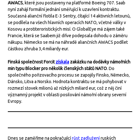
AWACS
, které jsou postaveny na platformě Boeing 707. Saab
nyní zahájí formální jednání směřující k uzavření kontraktu.
Současná alianční flotila E-3 Sentry, čítající 14 aktivních letounů,
se podílela na všech hlavních operacích NATO, včetně války v
Kosovu a protiteroristických misí. O GlobalEye má zájem také
Francie, která se Saabem již dříve podepsala dohodu o záměru
nákupu. Německo se má na náhradě aliančních AWACS podílet
částkou zhruba 3,4 miliardy eur.
Finská společnost Forcit
získala
zakázku na dodávky námořních
min typu Blocker pro několik členských států NATO
. Do
společného pořizovacího procesu se zapojily Finsko, Německo,
Dánsko, Litva a Norsko. Hodnota kontraktu se má pohybovat v
rozmezí stovek milionů až nízkých miliard eur, což z něj činí
významný projekt v oblasti posilování námořní obrany severní
Evropy.
Dnes se zaměříme na pokračující
růst zadlužení
ruských