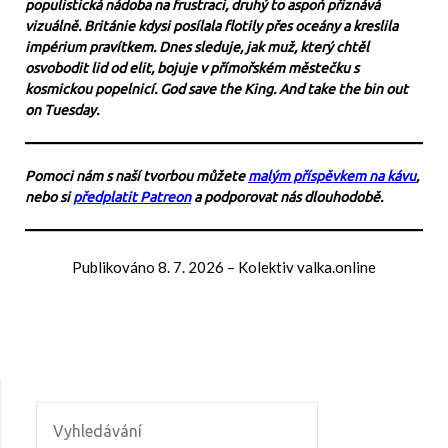
populistická nádoba na frustraci, druhý to aspoň přiznává
vizuálně. Británie kdysi posílala flotily přes oceány a kreslila
impérium pravítkem. Dnes sleduje, jak muž, který chtěl
osvobodit lid od elit, bojuje v přímořském městečku s
kosmickou popelnicí. God save the King. And take the bin out
on Tuesday.
Pomoci nám s naší tvorbou můžete
malým příspěvkem na kávu
,
nebo si
předplatit Patreon
a podporovat nás dlouhodobě.
Publikováno
8. 7. 2026
–
Kolektiv valka.online