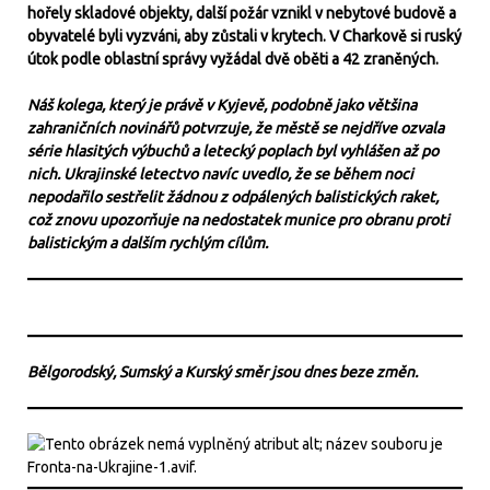
hořely skladové objekty, další požár vznikl v nebytové budově a
obyvatelé byli vyzváni, aby zůstali v krytech. V Charkově si ruský
útok podle oblastní správy vyžádal dvě oběti a 42 zraněných.
Náš kolega, který je právě v Kyjevě, podobně jako většina
zahraničních novinářů potvrzuje, že městě se nejdříve ozvala
série hlasitých výbuchů a letecký poplach byl vyhlášen až po
nich. Ukrajinské letectvo navíc uvedlo, že se během noci
nepodařilo sestřelit žádnou z odpálených balistických raket,
což znovu upozorňuje na nedostatek munice pro obranu proti
balistickým a dalším rychlým cílům.
Bělgorodský, Sumský a Kurský směr jsou dnes beze změn.