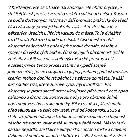
V Kosťantynivce se situace dál zhoršuje, ale obraz bojiště je
složitější než prosté tvrzení o ruském ovládnutí města. Rusům
se podle dostupných informací daří pronikat prakticky do všech
částí zástavby, pevnější kontrolu však zatím drží hlavně v
některých úsecích u jižních vstupů do města. To je důležitý
rozdíl proti Pokrovsku, kde po získání části města mohli
okupanti za špatného počasí přesunout dronaře, zásoby a
spojení do výškových budov, čímž se jejich přítomnost rychle
změnila z infiltrace na stabilnější městské předmostí. V
Kosťantynivce tento proces zatím nevypadá stejně
jednoznačně, jenže Ukrajinci mají jiný problém, jelikož prostor,
kterým mohou doplňovat pěchotu a zásoby do města, je užší
než soubor tras, které Rusové využívají k infiltraci. Pro
okupanty je proto snazší držet ukrajinské přístupové cesty pod
palebnou a dronovou kontrolou, než je pro obránce úplně
odříznout všechny ruské průniky. Bitva o město, které mělo
před válkou asi 78 tisíc obyvatel, trvá od konce roku 2025 a
stále víc připomíná boj o to, komu se dřív rozpadne schopnost
zásobovat a obnovovat malé skupiny v šedé zóně. Město tedy
nadále nepadlo, ale tlak na ukrajinskou obranu roste a hlavním
rizikem už není jen samotná infiltrace, nýbrž postupné zúžení