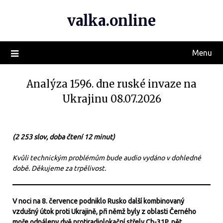
valka.online
Menu
Analýza 1596. dne ruské invaze na
Ukrajinu 08.07.2026
(2 253 slov, doba čtení 12 minut)
Kvůli technickým problémům bude audio vydáno v dohledné
době. Děkujeme za trpělivost.
V noci na 8. července podniklo Rusko další kombinovaný
vzdušný útok proti Ukrajině, při němž byly z oblasti Černého
moře odpáleny dvě protiradiolokační střely Ch-31P, pět