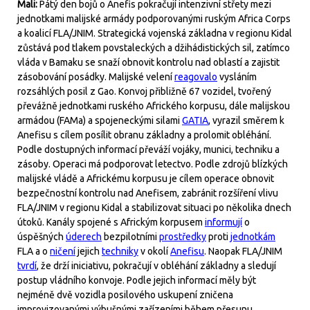
Mali:
Pátý den bojů o Anefis pokračují intenzivní střety mezi
jednotkami malijské armády podporovanými ruským Africa Corps
a koalicí FLA/JNIM. Strategická vojenská základna v regionu Kidal
zůstává pod tlakem povstaleckých a džihádistických sil, zatímco
vláda v Bamaku se snaží obnovit kontrolu nad oblastí a zajistit
zásobování posádky. Malijské velení
reagovalo
vysláním
rozsáhlých posil z Gao. Konvoj přibližně 67 vozidel, tvořený
převážně jednotkami ruského Afrického korpusu, dále malijskou
armádou (FAMa) a spojeneckými silami
GATIA
, vyrazil směrem k
Anefisu s cílem posílit obranu základny a prolomit obléhání.
Podle dostupných informací převáží vojáky, munici, techniku a
zásoby. Operaci má podporovat letectvo. Podle zdrojů blízkých
malijské vládě a Africkému korpusu je cílem operace obnovit
bezpečnostní kontrolu nad Anefisem, zabránit rozšíření vlivu
FLA/JNIM v regionu Kidal a stabilizovat situaci po několika dnech
útoků. Kanály spojené s Africkým korpusem
informují
o
úspěšných
úderech
bezpilotními
prostředky
proti
jednotkám
FLA a o
ničení
jejich
techniky
v okolí
Anefisu
. Naopak FLA/JNIM
tvrdí
, že drží iniciativu, pokračují v obléhání základny a sledují
postup vládního konvoje. Podle jejich informací měly být
nejméně dvě vozidla posilového uskupení zničena
improvizovanými výbušnými zařízeními během přesunu.