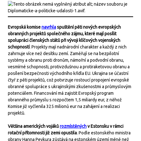
Evropská komise
navrhla
spuštění pěti nových evropských
obranných projektů společného zájmu, které mají posílit
spolupráci členských států při vývoji klíčových vojenských
schopností
. Projekty mají nadnárodní charakter a každý z nich
zahrnuje více než desítku zemí. Zaměřují se na bezpilotní
systémy a obranu proti dronům, námořní a podvodní obranu,
vesmírné schopnosti, protivzdušnou a protiraketovou obranu a
posílení bezpečnosti východního křídla EU. Ukrajina se účastní
čtyř z pěti projektů, což potvrzuje rostoucí propojení evropské
obranné spolupráce s ukrajinskými zkušenostmi a průmyslovým
potenciálem. Financování má zajistit Evropský program
obranného průmyslu s rozpočtem 1,5 miliardy eur, z něhož
Komise již vyčlenila 325 milionů eur na zahájení a realizaci
projektů.
Většina amerických vojáků
rozmístěných
v Estonsku v rámci
rotační přítomnosti již zemi opustila
. Podle estonského ministra
obrany Hanna Pevkura zůstává na estonském území méně než