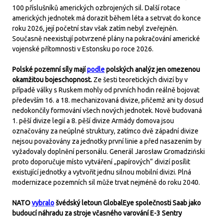
100 příslušníků amerických ozbrojených sil. Další rotace
amerických jednotek má dorazit během léta a setrvat do konce
roku 2026, její početní stav však zatím nebyl zveřejněn.
Současně neexistují potvrzené plány na pokračování americké
vojenské přítomnosti v Estonsku po roce 2026.
Polské pozemní síly mají
podle
polských analýz jen omezenou
okamžitou bojeschopnost.
Ze šesti teoretických divizí by v
případě války s Ruskem mohly od prvních hodin reálně bojovat
především 16. a 18. mechanizovaná divize, přičemž ani ty dosud
nedokončily formování všech nových jednotek. Nově budovaná
1. pěší divize legií a 8. pěší divize Armády domova jsou
označovány za neúplné struktury, zatímco dvě západní divize
nejsou považovány za jednotky první linie a před nasazením by
vyžadovaly doplnění personálu. Generál Jarosław Gromadziński
proto doporučuje místo vytváření „papírových“ divizí posílit
existující jednotky a vytvořit jednu silnou mobilní divizi. Plná
modernizace pozemních sil může trvat nejméně do roku 2040.
NATO
vybralo
švédský letoun GlobalEye společnosti Saab jako
budoucí náhradu za stroje včasného varování E-3 Sentry