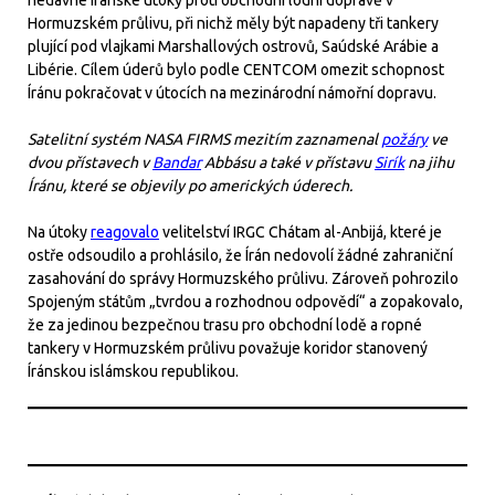
nedávné íránské útoky proti obchodní lodní dopravě v
Hormuzském průlivu, při nichž měly být napadeny tři tankery
plující pod vlajkami Marshallových ostrovů, Saúdské Arábie a
Libérie. Cílem úderů bylo podle CENTCOM omezit schopnost
Íránu pokračovat v útocích na mezinárodní námořní dopravu.
Satelitní systém NASA FIRMS mezitím zaznamenal
požáry
ve
dvou přístavech v
Bandar
Abbásu a také v přístavu
Sirík
na jihu
Íránu, které se objevily po amerických úderech.
Na útoky
reagovalo
velitelství IRGC Chátam al-Anbijá, které je
ostře odsoudilo a prohlásilo, že Írán nedovolí žádné zahraniční
zasahování do správy Hormuzského průlivu. Zároveň pohrozilo
Spojeným státům „tvrdou a rozhodnou odpovědí“ a zopakovalo,
že za jedinou bezpečnou trasu pro obchodní lodě a ropné
tankery v Hormuzském průlivu považuje koridor stanovený
Íránskou islámskou republikou.