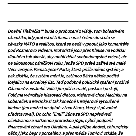
Dnešní Třešnička™ bude o probuzení z vlády, tom bolestivém
okamžiku, kdy protestní tribuna narazí čelem do stolu se
závazky NATO a realitou, která se nedá vypnout jako komentáře
pod Roznerovo videem. Motoristé jsou přes Klause na vodítku
dlouhém tak akorát, aby mohli dělat svobodomyslné vrčení, ale
ne ukousnout páníčkovi ruku, jenže SPD právě zažívá své malé
Věci veřejné. Pamatujete? Parta, která přišla měnit systém, a
pak zjistila, že systém mění je, zatímco Bárta někde počítá
loajalitu na excelový list. Teď podobné politické spaření prožívá
Okamurův ansámbl. Voliči jim píší o zradě, poslanci prskají,
Foldyna vyhrožuje hlasovací dietou, Majerová chce Macinku na
kobereček a Macinka si tak konečně k Majerové vytouženě
klekne (jen možná ne úplně v tom žánru, který si původně
představoval). Do toho “Emil” Zůna za SPD nepředvedl
očekávanou a nařízenou proruskou jógu, nýbrž podpořil
financování zbraní pro Ukrajinu. A pak přijde Andrej, chirurgicky
něžný jako bagr v porcelánu, a přes média Tomiovi vzkáže, že