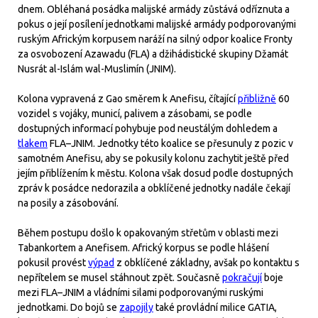
dnem. Obléhaná posádka malijské armády zůstává odříznuta a
pokus o její posílení jednotkami malijské armády podporovanými
ruským Africkým korpusem naráží na silný odpor koalice Fronty
za osvobození Azawadu (FLA) a džihádistické skupiny Džamát
Nusrát al-Islám wal-Muslimín (JNIM).
Kolona vypravená z Gao směrem k Anefisu, čítající
přibližně
60
vozidel s vojáky, municí, palivem a zásobami, se podle
dostupných informací pohybuje pod neustálým dohledem a
tlakem
FLA–JNIM. Jednotky této koalice se přesunuly z pozic v
samotném Anefisu, aby se pokusily kolonu zachytit ještě před
jejím přiblížením k městu. Kolona však dosud podle dostupných
zpráv k posádce nedorazila a obklíčené jednotky nadále čekají
na posily a zásobování.
Během postupu došlo k opakovaným střetům v oblasti mezi
Tabankortem a Anefisem. Africký korpus se podle hlášení
pokusil provést
výpad
z obklíčené základny, avšak po kontaktu s
nepřítelem se musel stáhnout zpět. Současně
pokračují
boje
mezi FLA–JNIM a vládními silami podporovanými ruskými
jednotkami. Do bojů se
zapojily
také provládní milice GATIA,