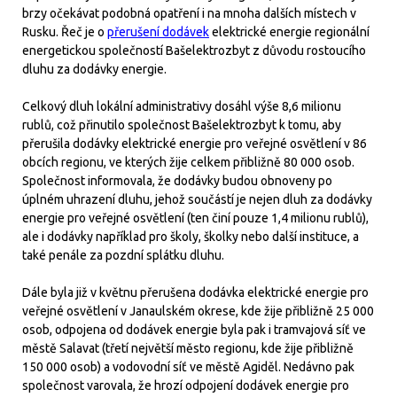
brzy očekávat podobná opatření i na mnoha dalších místech v
Rusku. Řeč je o
přerušení dodávek
elektrické energie regionální
energetickou společností Bašelektrozbyt z důvodu rostoucího
dluhu za dodávky energie.
Celkový dluh lokální administrativy dosáhl výše 8,6 milionu
rublů, což přinutilo společnost Bašelektrozbyt k tomu, aby
přerušila dodávky elektrické energie pro veřejné osvětlení v 86
obcích regionu, ve kterých žije celkem přibližně 80 000 osob.
Společnost informovala, že dodávky budou obnoveny po
úplném uhrazení dluhu, jehož součástí je nejen dluh za dodávky
energie pro veřejné osvětlení (ten činí pouze 1,4 milionu rublů),
ale i dodávky například pro školy, školky nebo další instituce, a
také penále za pozdní splátku dluhu.
Dále byla již v květnu přerušena dodávka elektrické energie pro
veřejné osvětlení v Janaulském okrese, kde žije přibližně 25 000
osob, odpojena od dodávek energie byla pak i tramvajová síť ve
městě Salavat (třetí největší město regionu, kde žije přibližně
150 000 osob) a vodovodní síť ve městě Agiděl. Nedávno pak
společnost varovala, že hrozí odpojení dodávek energie pro