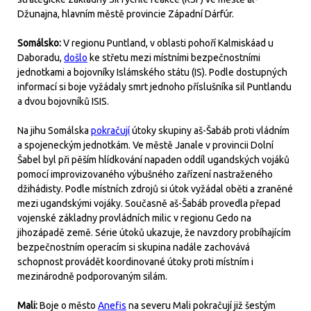
Džunajna, hlavním městě provincie Západní Dárfúr.
Somálsko:
V regionu Puntland, v oblasti pohoří Kalmiskáad u
Daboradu,
došlo
ke střetu mezi místními bezpečnostními
jednotkami a bojovníky Islámského státu (IS). Podle dostupných
informací si boje vyžádaly smrt jednoho příslušníka sil Puntlandu
a dvou bojovníků ISIS.
Na jihu Somálska
pokračují
útoky skupiny aš-Šabáb proti vládním
a spojeneckým jednotkám. Ve městě Janale v provincii Dolní
Šabel byl při pěším hlídkování napaden oddíl ugandských vojáků
pomocí improvizovaného výbušného zařízení nastraženého
džihádisty. Podle místních zdrojů si útok vyžádal oběti a zraněné
mezi ugandskými vojáky. Současně aš-Šabáb provedla přepad
vojenské základny provládních milic v regionu Gedo na
jihozápadě země. Série útoků ukazuje, že navzdory probíhajícím
bezpečnostním operacím si skupina nadále zachovává
schopnost provádět koordinované útoky proti místním i
mezinárodně podporovaným silám.
Mali:
Boje o město
Anefis
na severu Mali pokračují již šestým