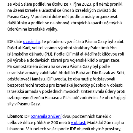
se Abú Salám podílel na útoku ze 7. října 2023, při němž pronikl
na území Izraele a účastnil se únosů izraelských civilistů do
Pásma Gazy. V poslední době měl podle armády organizovat
další útoky a podílet se na obnově zbrojních kapacit určených k
úderům na izraelské vojáky.
IDF dále
oznámila
, že při úderu v jižní části Pásma Gazy byl zabit
Rášid al-Kádí, velitel v rámci výrobní struktury Palestinského
islámského džihádu (PIJ). Podle IDF měl al-Kádí hrát klíčovou roli
při výrobě a dodávkách zbraní pro vojenské křídlo organizace.
Při samostatném úderu na severu Pásma Gazy byl podle
izraelské armády zabit také Abdulláh Bahá ad-Dín Razak as-Sútí,
odstřelovač Hamásu. IDF uvedla, že oba muži představovali
bezprostřední hrozbu pro izraelské jednotky působící v oblasti.
Izraelská armáda v posledních měsících zintenzivnila údery proti
ozbrojeným členům Hamásu a PIJ s odůvodněním, že ohrožují její
síly v Pásmu Gazy.
Libanon:
IDF
oznámila zničení
dvou podzemních tunelů o
celkové délce přibližně 200 metrů
v oblasti
Madždal Zún na jihu
Libanonu. V tunelech vojáci podle IDF objevili obytné prostory,