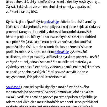
tři odpalovací šachty namířené na Izrael a desítky kusů výzbroje.
Zajistili také sklad zbraní obsahující minomety, odpalovací
zařízení a rakety RPG.
Sýrie:
Na jihozápadě Sýrie
pokračuje
aktivita izraelské armády
(IDF). Izraelské jednotky vstoupily na okraj obce Sajdá al-Golán v
provincii Kunejtra, kde zřídily dočasné kontrolní stanoviště
během průjezdu hlídky Pozorovatelských sil OSN pro dohled
nad příměřím (UNDOF). Tento krok lze vnímat jako součást
pokračujícího úsilí Izraele o kontrolu bezpečnostní situace
podél hranice. V Aleppu mezitím
pokračuje
vyšetřování
násilností, které provázely události na syrském pobřeží. Deváté
veřejné soudní jednání se zaměřilo na důkazní materiály a
výsledky technické expertizy videozáznamů. Pokračující proces
naznačuje snahu syrských úřadů právně uzavřít jeden z
nejvýznamnějších případů letošního roku.
Současně
Damašek vysílá signály o možné změně svého
mezinárodního postavení. Ministr komunikací Abd as-Salám
Hajkal uvedl, že země se poprvé po téměř půlstoletí přibližuje
odstranění klíčových mezinárodních omezení. Jeho prohlášení