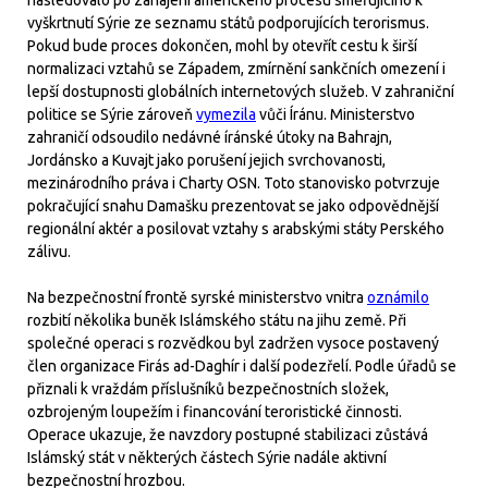
následovalo po zahájení amerického procesu směřujícího k
vyškrtnutí Sýrie ze seznamu států podporujících terorismus.
Pokud bude proces dokončen, mohl by otevřít cestu k širší
normalizaci vztahů se Západem, zmírnění sankčních omezení i
lepší dostupnosti globálních internetových služeb. V zahraniční
politice se Sýrie zároveň
vymezila
vůči Íránu. Ministerstvo
zahraničí odsoudilo nedávné íránské útoky na Bahrajn,
Jordánsko a Kuvajt jako porušení jejich svrchovanosti,
mezinárodního práva i Charty OSN. Toto stanovisko potvrzuje
pokračující snahu Damašku prezentovat se jako odpovědnější
regionální aktér a posilovat vztahy s arabskými státy Perského
zálivu.
Na bezpečnostní frontě syrské ministerstvo vnitra
oznámilo
rozbití několika buněk Islámského státu na jihu země. Při
společné operaci s rozvědkou byl zadržen vysoce postavený
člen organizace Firás ad-Daghír i další podezřelí. Podle úřadů se
přiznali k vraždám příslušníků bezpečnostních složek,
ozbrojeným loupežím i financování teroristické činnosti.
Operace ukazuje, že navzdory postupné stabilizaci zůstává
Islámský stát v některých částech Sýrie nadále aktivní
bezpečnostní hrozbou.