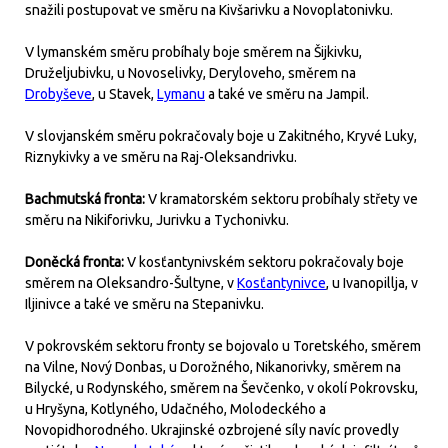
snažili postupovat ve směru na Kivšarivku a Novoplatonivku.
V lymanském směru probíhaly boje směrem na Šijkivku,
Druželjubivku, u Novoselivky, Deryloveho, směrem na
Drobyševe
, u Stavek,
Lymanu
a také ve směru na Jampil.
V slovjanském směru pokračovaly boje u Zakitného, Kryvé Luky,
Riznykivky a ve směru na Raj-Oleksandrivku.
Bachmutská fronta:
V kramatorském sektoru probíhaly střety ve
směru na Nikiforivku, Jurivku a Tychonivku.
Doněcká fronta:
V kosťantynivském sektoru pokračovaly boje
směrem na Oleksandro-Šultyne, v
Kosťantynivce
, u Ivanopillja, v
Iljinivce a také ve směru na Stepanivku.
V pokrovském sektoru fronty se bojovalo u Toretského, směrem
na Vilne, Nový Donbas, u Dorožného, Nikanorivky, směrem na
Bilycké, u Rodynského, směrem na Ševčenko, v okolí Pokrovsku,
u Hryšyna, Kotlyného, Udačného, Molodeckého a
Novopidhorodného. Ukrajinské ozbrojené síly navíc provedly