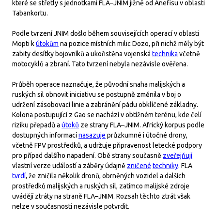
které se střetly s jednotkami FLA–JNIM jižně od Anefisu v oblasti
Tabankortu.
Podle tvrzení JNIM došlo během souvisejících operací v oblasti
Mopti k
útokům
na pozice místních milic Dozo, při nichž měly být
zabity desítky bojovníků a ukořistěna vojenská
technika
včetně
motocyklů a zbraní. Tato tvrzení nebyla nezávisle ověřena.
Průběh operace naznačuje, že původní snaha malijských a
ruských sil obnovit iniciativu se postupně změnila v boj o
udržení zásobovací linie a zabránění pádu obklíčené základny.
Kolona postupující z Gao se nachází v obtížném terénu, kde čelí
riziku přepadů a
útoků
ze strany FLA–JNIM. Africký korpus podle
dostupných informací
nasazuje
průzkumné i útočné drony,
včetně FPV prostředků, a udržuje připravenost letecké podpory
pro případ dalšího napadení. Obě strany současně
zveřejňují
vlastní verze událostí a záběry údajně
zničené
techniky
. FLA
tvrdí
, že zničila několik dronů, obrněných vozidel a dalších
prostředků malijských a ruských sil, zatímco malijské zdroje
uvádějí ztráty na straně FLA–JNIM. Rozsah těchto ztrát však
nelze v současnosti nezávisle potvrdit.