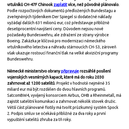
vrtulníků CH-47F Chinook
zaplatit
více, než původně plánovalo
.
Podle rozpočtových dokumentů předložených Bundestagu a
zveřejněných týdeníkem Der Spiegel si dodatečné náklady
vyžádají dalších 631 milionů eur, což představuje přibližně
desetiprocentní navýšení ceny. Důvodem nejsou nové
požadavky Bundeswehru, ale zdražení ze strany výrobce
Boeing. Zakázka je klíčová pro modernizaci německého
vrtulníkového letectva a náhradu stárnoucích CH-53, zároveň
však ukazuje rostoucí finanční tlak na velké akviziční programy
Bundeswehru.
Německé ministerstvo obrany
připravuje
rozsáhlé posílení
vojenských vesmírných kapacit, které má do roku 2030
zahrnovat až 1200 satelitů
. Projekt v hodnotě nejméně 35
miliard eur má být rozdělen do dvou hlavních programů.
SatcomBW4, vyvíjený konsorciem Airbus, OHB a Rheinmetall, má
zajistit satelitní komunikaci a zahrnovat několik stovek družic.
Větší část plánované flotily má tvořit průzkumný systém Spock
2. Podpis smluv se očekává přibližně za dva roky a první
vypuštění satelitů zhruba za tři roky.