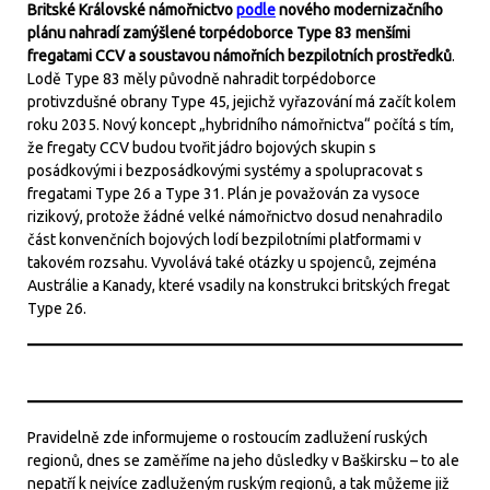
Britské Královské námořnictvo
podle
nového modernizačního
plánu nahradí zamýšlené torpédoborce Type 83 menšími
fregatami CCV a soustavou námořních bezpilotních prostředků
.
Lodě Type 83 měly původně nahradit torpédoborce
protivzdušné obrany Type 45, jejichž vyřazování má začít kolem
roku 2035. Nový koncept „hybridního námořnictva“ počítá s tím,
že fregaty CCV budou tvořit jádro bojových skupin s
posádkovými i bezposádkovými systémy a spolupracovat s
fregatami Type 26 a Type 31. Plán je považován za vysoce
rizikový, protože žádné velké námořnictvo dosud nenahradilo
část konvenčních bojových lodí bezpilotními platformami v
takovém rozsahu. Vyvolává také otázky u spojenců, zejména
Austrálie a Kanady, které vsadily na konstrukci britských fregat
Type 26.
Pravidelně zde informujeme o rostoucím zadlužení ruských
regionů, dnes se zaměříme na jeho důsledky v Baškirsku – to ale
nepatří k nejvíce zadluženým ruským regionů, a tak můžeme již