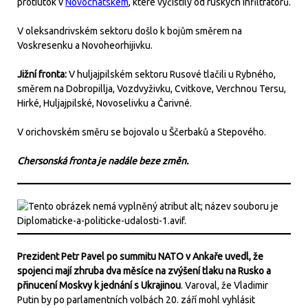
protiútok v
Novochatském
, které vyčistily od ruských infiltrátorů.
V oleksandrivském sektoru došlo k bojům směrem na
Voskresenku a Novoheorhijivku.
Jižní fronta:
V huljajpilském sektoru Rusové tlačili u Rybného,
směrem na Dobropillja, Vozdvyživku, Cvitkove, Verchnou Tersu,
Hirké, Huljajpilské, Novoselivku a Čarivné.
V orichovském směru se bojovalo u Ščerbaků a Stepového.
Chersonská fronta je nadále beze změn.
Prezident Petr Pavel po summitu NATO v Ankaře uvedl, že
spojenci mají zhruba dva měsíce na zvýšení tlaku na Rusko a
přinucení Moskvy k jednání s Ukrajinou
. Varoval, že Vladimir
Putin by po parlamentních volbách 20. září mohl vyhlásit