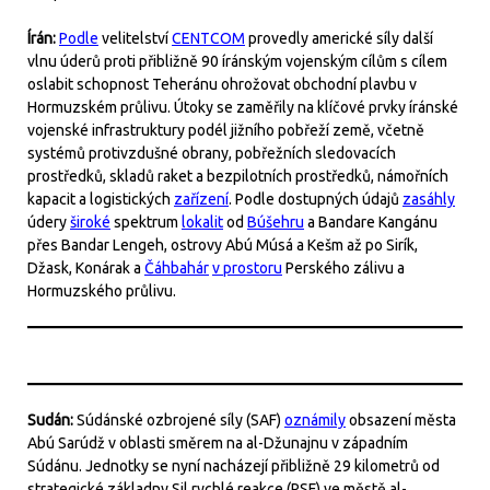
Írán:
Podle
velitelství
CENTCOM
provedly americké síly další
vlnu úderů proti přibližně 90 íránským vojenským cílům s cílem
oslabit schopnost Teheránu ohrožovat obchodní plavbu v
Hormuzském průlivu. Útoky se zaměřily na klíčové prvky íránské
vojenské infrastruktury podél jižního pobřeží země, včetně
systémů protivzdušné obrany, pobřežních sledovacích
prostředků, skladů raket a bezpilotních prostředků, námořních
kapacit a logistických
zařízení
. Podle dostupných údajů
zasáhly
údery
široké
spektrum
lokalit
od
Búšehru
a Bandare Kangánu
přes Bandar Lengeh, ostrovy Abú Músá a Kešm až po Sirík,
Džask, Konárak a
Čáhbahár
v prostoru
Perského zálivu a
Hormuzského průlivu.
Sudán:
Súdánské ozbrojené síly (SAF)
oznámily
obsazení města
Abú Sarúdž v oblasti směrem na al-Džunajnu v západním
Súdánu. Jednotky se nyní nacházejí přibližně 29 kilometrů od
strategické základny Sil rychlé reakce (RSF) ve městě al-