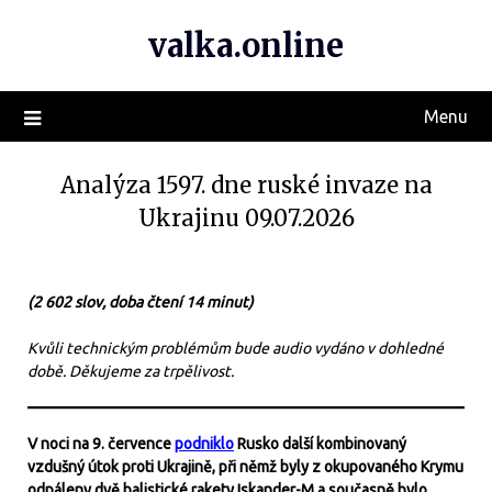
valka.online
Menu
Analýza 1597. dne ruské invaze na
Ukrajinu 09.07.2026
(2 602 slov, doba čtení 14 minut)
Kvůli technickým problémům bude audio vydáno v dohledné
době. Děkujeme za trpělivost.
V noci na 9. července
podniklo
Rusko další kombinovaný
vzdušný útok proti Ukrajině, při němž byly z okupovaného Krymu
odpáleny dvě balistické rakety Iskander-M a současně bylo