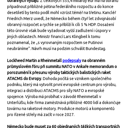
obranných výdajů
. Z celkových 555,4 miliardy eur má na obranu
připadnout přibližně pětina federálního rozpočtu a do konce
desetiletí by tento podíl mohl vzrůst téměř na třetinu. Kancléř
Friedrich Merz uvedl, že Německo během čtyř let zdvojnásobí
obranný rozpočet a rychle se přiblíží k cíli 5 % HDP. Dosažení
této úrovně však bude vyžadovat vyšší zadlužení i úspory v
jiných oblastech. Ministr financí Lars Klingbeil k tomu
poznamenal, že „s vyrovnaným rozpočtem se Putinovi
neubráníme“. Návrh musí na podzim schválit Bundestag.
Lockheed Martin a Rheinmetall
podepsaly
na obranném
průmyslovém fóru při summitu NATO v Ankaře memorandum o
porozumění k přesunu výroby taktických balistických raket
ATACMS do Evropy
. Dohoda počítá se vznikem společného
podniku, který má vytvořit první evropské centrum pro výrobu,
integraci a distribuci ATACMS pro síly NATO a evropské
spojence. Výroba má probíhat v závodě Rheinmetall v
Unterlüßu, kde firma zaměstnává přibližně 4000 lidí a dokončuje
továrnu na raketové motory. Produkce motorů a komponentů
pro řízené střely má začít v roce 2027.
Německo bude muset za 60 objednaných těžkých transportních