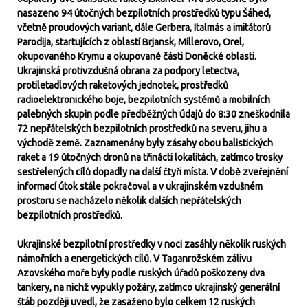
nasazeno 94 útočných bezpilotních prostředků typu Šáhed,
včetně proudových variant, dále Gerbera, Italmás a imitátorů
Parodija, startujících z oblastí Brjansk, Millerovo, Orel,
okupovaného Krymu a okupované části Doněcké oblasti.
Ukrajinská protivzdušná obrana za podpory letectva,
protiletadlových raketových jednotek, prostředků
radioelektronického boje, bezpilotních systémů a mobilních
palebných skupin podle předběžných údajů do 8:30 zneškodnila
72 nepřátelských bezpilotních prostředků na severu, jihu a
východě země. Zaznamenány byly zásahy obou balistických
raket a 19 útočných dronů na třinácti lokalitách, zatímco trosky
sestřelených cílů dopadly na další čtyři místa. V době zveřejnění
informací útok stále pokračoval a v ukrajinském vzdušném
prostoru se nacházelo několik dalších nepřátelských
bezpilotních prostředků.
Ukrajinské bezpilotní prostředky v noci zasáhly několik ruských
námořních a energetických cílů. V Taganrožském zálivu
Azovského moře byly podle ruských úřadů poškozeny dva
tankery, na nichž vypukly požáry, zatímco ukrajinský generální
štáb později uvedl, že zasaženo bylo celkem 12 ruských