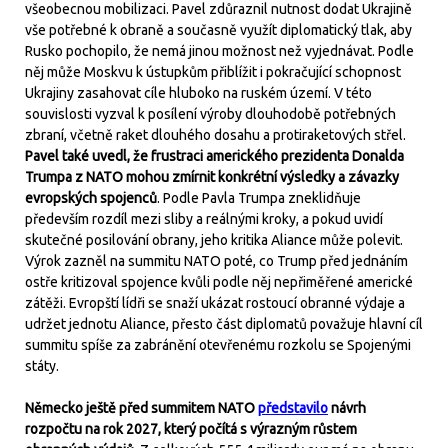
všeobecnou mobilizaci. Pavel zdůraznil nutnost dodat Ukrajině
vše potřebné k obraně a současně využít diplomatický tlak, aby
Rusko pochopilo, že nemá jinou možnost než vyjednávat. Podle
něj může Moskvu k ústupkům přiblížit i pokračující schopnost
Ukrajiny zasahovat cíle hluboko na ruském území. V této
souvislosti vyzval k posílení výroby dlouhodobě potřebných
zbraní, včetně raket dlouhého dosahu a protiraketových střel.
Pavel také uvedl, že frustraci amerického prezidenta Donalda
Trumpa z NATO mohou zmírnit konkrétní výsledky a závazky
evropských spojenců
. Podle Pavla Trumpa zneklidňuje
především rozdíl mezi sliby a reálnými kroky, a pokud uvidí
skutečné posilování obrany, jeho kritika Aliance může polevit.
Výrok zazněl na summitu NATO poté, co Trump před jednáním
ostře kritizoval spojence kvůli podle něj nepřiměřené americké
zátěži. Evropští lídři se snaží ukázat rostoucí obranné výdaje a
udržet jednotu Aliance, přesto část diplomatů považuje hlavní cíl
summitu spíše za zabránění otevřenému rozkolu se Spojenými
státy.
Německo ještě před summitem NATO
představilo
návrh
rozpočtu na rok 2027, který počítá s výrazným růstem