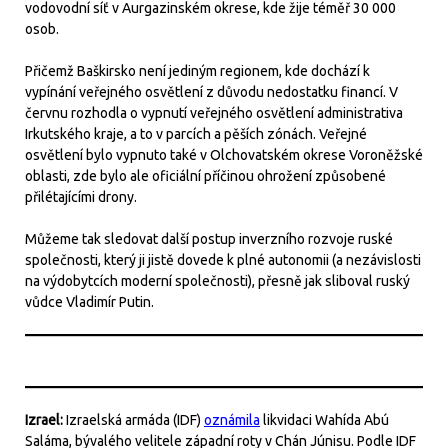
vodovodní síť v Aurgazinském okrese, kde žije téměř 30 000
osob.
Přičemž Baškirsko není jediným regionem, kde dochází k
vypínání veřejného osvětlení z důvodu nedostatku financí. V
červnu rozhodla o vypnutí veřejného osvětlení administrativa
Irkutského kraje, a to v parcích a pěších zónách. Veřejné
osvětlení bylo vypnuto také v Olchovatském okrese Voroněžské
oblasti, zde bylo ale oficiální příčinou ohrožení způsobené
přilétajícími drony.
Můžeme tak sledovat další postup inverzního rozvoje ruské
společnosti, který ji jistě dovede k plné autonomii (a nezávislosti
na výdobytcích moderní společnosti), přesně jak sliboval ruský
vůdce Vladimír Putin.
Izrael:
Izraelská armáda (IDF)
oznámila
likvidaci Wahída Abú
Saláma, bývalého velitele západní roty v Chán Júnisu. Podle IDF