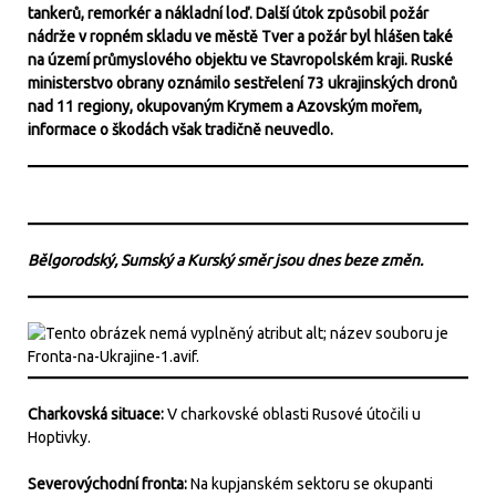
tankerů, remorkér a nákladní loď. Další útok způsobil požár
nádrže v ropném skladu ve městě Tver a požár byl hlášen také
na území průmyslového objektu ve Stavropolském kraji. Ruské
ministerstvo obrany oznámilo sestřelení 73 ukrajinských dronů
nad 11 regiony, okupovaným Krymem a Azovským mořem,
informace o škodách však tradičně neuvedlo.
Bělgorodský, Sumský a Kurský směr jsou dnes beze změn.
Charkovská situace:
V charkovské oblasti Rusové útočili u
Hoptivky.
Severovýchodní fronta:
Na kupjanském sektoru se okupanti