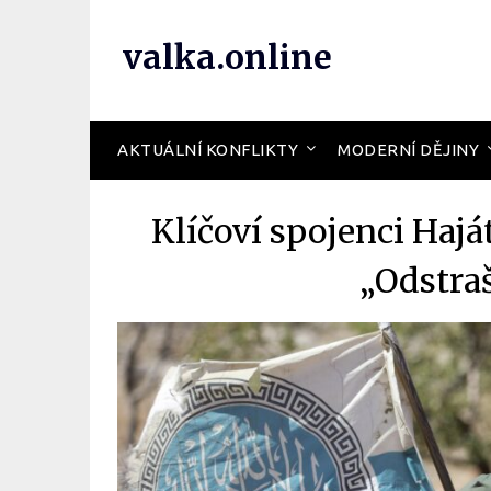
valka.online
AKTUÁLNÍ KONFLIKTY
MODERNÍ DĚJINY
Klíčoví spojenci Hajá
„Odstra