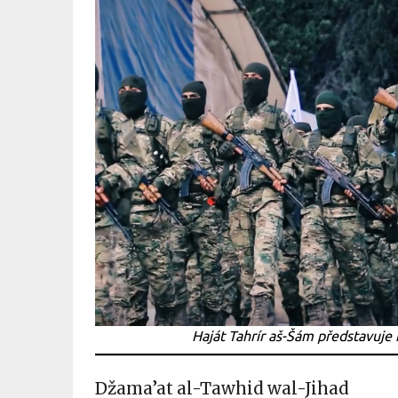
Haját Tahrír aš-Šám představuje 
Džama’at al-Tawhid wal-Jihad