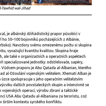
l-Tawhid wal-Jihad
al, je albánský džihádistický prapor působící v
ří ho 50–100 bojovníků pocházejících z Albánie,
 Srbsko). Navzdory svému omezenému počtu si skupina
tu, vyvažující kvantitu kvalitou. Skupina hraje
h, ale také v organizačních a operačních aspektech
tyři specializované jednotky: odstřelovače, sapéry,
. Vůdcem praporu je Abu Qatada al-Albanian, kterého
 al-Džoulání vojenským velitelem. Xhemati Alban je
úzce spolupracuje s jeho operačním velitelstvím
výcviku dalších povstaleckých skupin a intenzivně se
vojenských operací, výrobu zbraní a taktické
ancí USA Abu Qatadu al-Albaniana za teroristu, což
v širším kontextu syrského konfliktu.