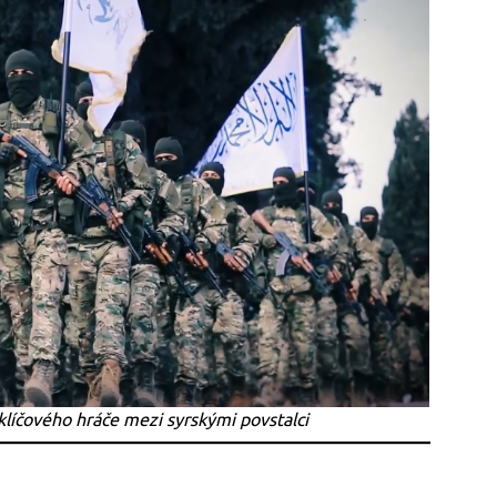
klíčového hráče mezi syrskými povstalci