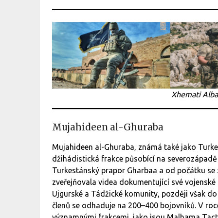
Xhemati Alban
Mujahideen al-Ghuraba
Mujahideen al-Ghuraba, známá také jako Turke
džihádistická frakce působící na severozápadě S
Turkestánský prapor Gharbaa a od počátku se z
zveřejňovala videa dokumentující své vojenské
Ujgurské a Tádžické komunity, později však do 
členů se odhaduje na 200–400 bojovníků. V roc
významnými frakcemi, jako jsou Malhama Tacti