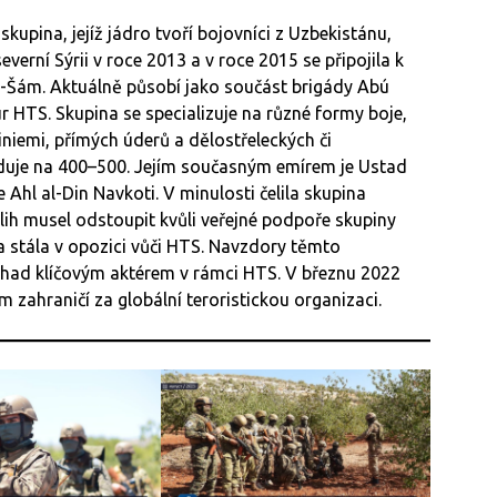
kupina, jejíž jádro tvoří bojovníci z Uzbekistánu,
verní Sýrii v roce 2013 a v roce 2015 se připojila k
l-Šám. Aktuálně působí jako součást brigády Abú
r HTS. Skupina se specializuje na různé formy boje,
iniemi, přímých úderů a dělostřeleckých či
aduje na 400–500. Jejím současným emírem je Ustad
 Ahl al-Din Navkoti. V minulosti čelila skupina
Sálih musel odstoupit kvůli veřejné podpoře skupiny
 a stála v opozici vůči HTS. Navzdory těmto
had klíčovým aktérem v rámci HTS. V březnu 2022
zahraničí za globální teroristickou organizaci.