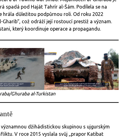
rá spadá pod Haját Tahrír al-Šám. Podílela se na
e hrála důležitou podpůrnou roli. Od roku 2022
harib“, což odráží její rostoucí prestiž a význam.
tani, který koordinuje operace a propagandu.
raba/Ghuraba al-Turkistan
vantě
je významnou džihádistickou skupinou s ujgurským
fliktu. V roce 2015 vyslala svůj „prapor Katibat