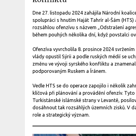
Dne 27. listopadu 2024 zahájila Národní koalice
spolupráci s hnutím Haját Tahrír al-Šám (HTS) 
rozsáhlou ofenzívu s názvem „Odstrašení agres
během pouhých několika dní, když povstalci o
Ofenzíva vyvrcholila 8. prosince 2024 svržením
vlády opustil Sýrii a podle ruských médií se uc
změnu ve vývoji syrského konfliktu a znamena
podporovaným Ruskem a Íránem.
Vedle HTS se do operace zapojilo i několik zahr
klíčová při plánování a provádění ofenzív. Tyt
Turkistánské islámské strany v Levantě, posilo
dosáhnout tak rozsáhlých územních zisků. V dal
role a strategický význam.