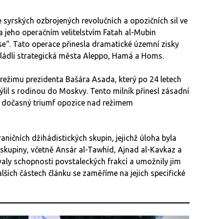
 syrských ozbrojených revolučních a opozičních sil ve
a jeho operačním velitelstvím Fatah al-Mubin
e“. Tato operace přinesla dramatické územní zisky
vládli strategická města Aleppo, Hamá a Homs.
 režimu prezidenta Bašára Asada, který po 24 letech
hýlil s rodinou do Moskvy. Tento milník přinesl zásadní
l dočasný triumf opozice nad režimem
aničních džihádistických skupin, jejichž úloha byla
o skupiny, včetně Ansár al-Tawhíd, Ajnad al-Kavkaz a
valy schopnosti povstaleckých frakcí a umožnily jim
ších částech článku se zaměříme na jejich specifické