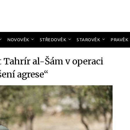
NOVOVĚK
STŘEDOVĚK
STAROVĚK
PRAVĚK
t Tahrír al-Šám v operaci
šení agrese“