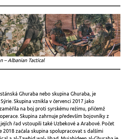
 – Albanian Tactical
stánská Ghuraba nebo skupina Ghuraba, je
ýrie. Skupina vznikla v červenci 2017 jako
aměřila na boj proti syrskému režimu, přičemž
 operace. Skupina zahrnuje především bojovníky z
jejích řad vstoupili také Uzbekové a Arabové. Počet
e 2018 začala skupina spolupracovat s dalšími
cal a al-Tawhid wal-Jihad. Mujahideen al-Ghuraba je