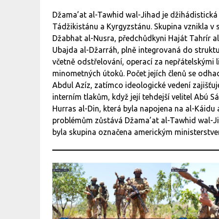
Džama’at al-Tawhid wal-Jihad je džihádistická s
Tádžikistánu a Kyrgyzstánu. Skupina vznikla v se
Džabhat al-Nusra, předchůdkyni Haját Tahrír a
Ubajda al-Džarráh, plně integrovaná do struktu
včetně odstřelování, operací za nepřátelskými l
minometných útoků. Počet jejích členů se odh
Abdul Azíz, zatímco ideologické vedení zajišťuje
interním tlakům, když její tehdejší velitel Abú 
Hurras al-Din, která byla napojena na al-Káidu
problémům zůstává Džama’at al-Tawhid wal-Ji
byla skupina označena americkým ministerstvem 