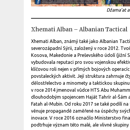
Džama’at a
Xhemati Alban – Albanian Tactical
Xhemati Alban, známý také jako Albanian Tactic
severozápadní Sýrii, založený v roce 2012. Tvo
Kosova, Makedonie a Preševského údolí (jižní
vybudovala reputaci pro svou vojenskou efektivi
klíčovou roli nejen v přímých bojových operacíc
povstaleckých aktivit. Její struktura zahrnuje č
dělostřelectvo a minomety a taktickou skupinu
v roce 2014 jmenoval vůdce HTS Abu Muhammad
dlouhodobým spojencem Haját Tahrír al-Šám a 
Fatah al-Mubin. Od roku 2017 se také podílí na 
věnuje propagandě zaměřené na úspěchy svých 
inovace. V roce 2016 označilo Ministerstvo fin
podtrhuje význam této malé, ale vlivné skupiny 