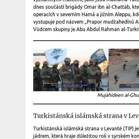
dnes součástí brigády Omar ibn al-Chattáb, kte
operacích v severním Hamá a jižním Aleppu, kd
vystupuje pod názvem „Prapor mudžahedínů Al-G
Vůdcem skupiny je Abu Abdul Rahman al-Turkis
Mujahideen al-Ghu
Turkistánská islámská strana v Le
Turkistánská islámská strana v Levantě (TIP) 
jádrem, která hraje důležitou roli v syrském kon