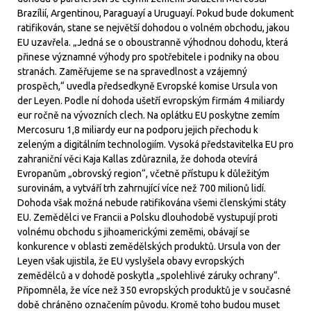
Brazílií, Argentinou, Paraguayí a Uruguayí. Pokud bude dokument
ratifikován, stane se největší dohodou o volném obchodu, jakou
EU uzavřela. „Jedná se o oboustranně výhodnou dohodu, která
přinese významné výhody pro spotřebitele i podniky na obou
stranách. Zaměřujeme se na spravedlnost a vzájemný
prospěch,“ uvedla předsedkyně Evropské komise Ursula von
der Leyen. Podle ní dohoda ušetří evropským firmám 4 miliardy
eur ročně na vývozních clech. Na oplátku EU poskytne zemím
Mercosuru 1,8 miliardy eur na podporu jejich přechodu k
zeleným a digitálním technologiím. Vysoká představitelka EU pro
zahraniční věci Kaja Kallas zdůraznila, že dohoda otevírá
Evropanům „obrovský region“, včetně přístupu k důležitým
surovinám, a vytváří trh zahrnující více než 700 milionů lidí.
Dohoda však možná nebude ratifikována všemi členskými státy
EU. Zemědělci ve Francii a Polsku dlouhodobě vystupují proti
volnému obchodu s jihoamerickými zeměmi, obávají se
konkurence v oblasti zemědělských produktů. Ursula von der
Leyen však ujistila, že EU vyslyšela obavy evropských
zemědělců a v dohodě poskytla „spolehlivé záruky ochrany“.
Připomněla, že více než 350 evropských produktů je v současné
době chráněno označením původu. Kromě toho budou muset