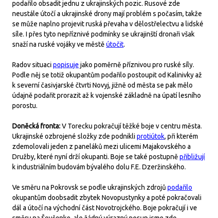
podařilo obsadit jednu z ukrajinských pozic. Rusové zde
neustále útočí a ukrajinské drony mají problém s počasím, takže
se může naplno projevit ruská převaha v dělostřelectvu a lidské
síle. I přes tyto nepříznivé podmínky se ukrajinští dronaři však
snaží na ruské vojáky ve městě
útočit
.
Radov situaci
popisuje
jako poměrně příznivou pro ruské síly.
Podle něj se totiž okupantům podařilo postoupit od Kalinivky až
k severní časivjarské čtvrti Novyj, jižně od města se pak mělo
údajně podařit prorazit až k vojenské základně na úpatí lesního
porostu.
Doněcká fronta:
V Torecku pokračují těžké boje v centru města.
Ukrajinské ozbrojené složky zde podnikli
protiútok
, při kterém
zdemolovali jeden z paneláků mezi ulicemi Majakovského a
Družby, které nyní drží okupanti. Boje se také postupně
přibližují
k industriálním budovám bývalého dolu F.E. Dzeržinského.
Ve směru na Pokrovsk se podle ukrajinských zdrojů
podařilo
okupantům doobsadit zbytek Novopustynky a poté pokračovali
dál a útočí na východní část Novotrojckého. Boje pokračují i ve
směru na Ševčenko, ale žádný výrazný posun jsme zde