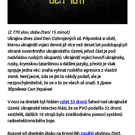
(
2 770 slov, doba čtení 15 minut)
Ukrajina dnes slaví Den Ozbrojených sil. Připomíná si oběť,
kterou ukrajinští vojáci denně již více než deset let podstupují při
obraně suverénního ukrajinského území, jehož část je pod
nadvládou ruských okupantů. Ukrajinští vojáci hovoří ukrajinsky,
rusky, krymskou tatarštinou a dalšími jazyky, přesto je však
spojuje jedna věc: snaha vyhnat ruského agresora z vlastní
země. Není jasné, zda se jim to někdy podaří, ale je
nezpochybnitelné, že se o to ze všech sil snaží. З Днем
Збройних Сил України!
V noci na dnešek byl hlášen
vzlet 53 dronů
Šahed nad ukrajinské
území. Ukrajinské letectvo hlásí, že se PVO podařilo 32 dronů
sestřelit, dalších 16 strojů bylo zneškodněno pomocí systémů
radioelektronického boje.
Rusové při dnešním útoku na Kryvyj Rih
zasáhli
obytnou čtvrť.