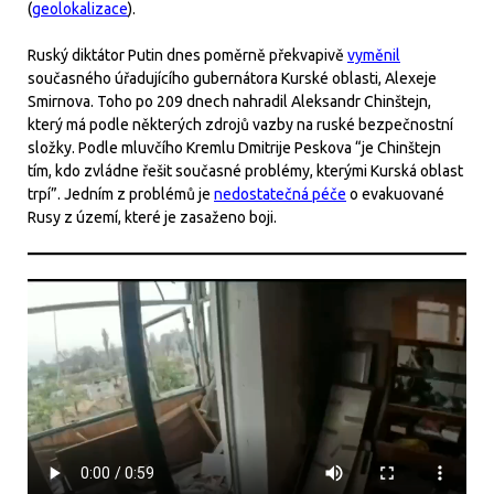
(
geolokalizace
).
Ruský diktátor Putin dnes poměrně překvapivě
vyměnil
současného úřadujícího gubernátora Kurské oblasti, Alexeje
Smirnova. Toho po 209 dnech nahradil Aleksandr Chinštejn,
který má podle některých zdrojů vazby na ruské bezpečnostní
složky. Podle mluvčího Kremlu Dmitrije Peskova “je Chinštejn
tím, kdo zvládne řešit současné problémy, kterými Kurská oblast
trpí”. Jedním z problémů je
nedostatečná péče
o evakuované
Rusy z území, které je zasaženo boji.