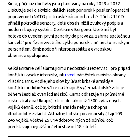
Kielu, přičemž dodávky jsou plánovány na roky 2029 a 2032.
Diskutuje se i o akvizici dalších šesti ponorek k posílení operační
připravenosti NATO proti ruské námořní hrozbě. Třída 212CD
přináší pokročilé senzory, delší dosah, nižší zvukový podpis a
moderní bojový systém. Centrum v Bergenu, které má být
hotové do uvedení první ponorky do provozu, zahrne společnou
kancelář pro řízení životního cyklu ponorek s německo-norským
personálem, čímž podpoří interoperabilitu a evropskou
obrannou spolupráci.
Velká Británie čelí alarmujícímu nedostatku rezervistů pro případ
konfliktu vysoké intenzity, jak
uvedl
náměstek ministra obrany
Alistair Carns. Podle jeho slov by účast britské armády v
konfliktu podobném válce na Ukrajině vyčerpala lidské zdroje
během šesti až dvanácti měsíců. Carns odkazuje na průměrné
ruské ztráty na Ukrajině, které dosahují až 1500 vyřazených
vojáků denně, což by britská armáda nebyla schopna
dlouhodobě zvládat. Aktuálně britské pozemní síly čítají 109
245 vojáků, včetně 25 814 dobrovolných záložníků, což
představuje nejnižší početní stav od 18. století.