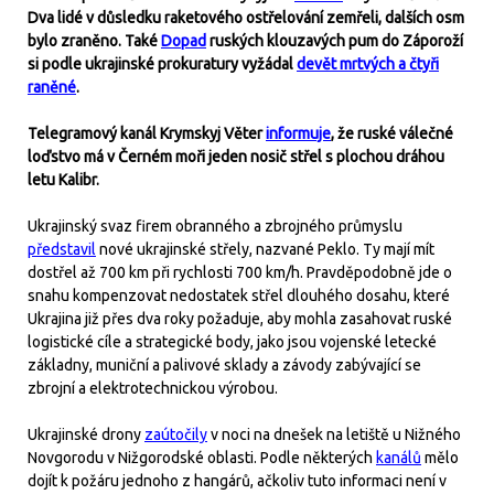
Dva lidé v důsledku raketového ostřelování zemřeli, dalších osm
bylo zraněno. Také
Dopad
ruských klouzavých pum do Záporoží
si podle ukrajinské prokuratury vyžádal
devět mrtvých a čtyři
raněné
.
Telegramový kanál Krymskyj Věter
informuje
, že ruské válečné
loďstvo má v Černém moři jeden nosič střel s plochou dráhou
letu Kalibr.
Ukrajinský svaz firem obranného a zbrojného průmyslu
představil
nové ukrajinské střely, nazvané Peklo. Ty mají mít
dostřel až 700 km při rychlosti 700 km/h. Pravděpodobně jde o
snahu kompenzovat nedostatek střel dlouhého dosahu, které
Ukrajina již přes dva roky požaduje, aby mohla zasahovat ruské
logistické cíle a strategické body, jako jsou vojenské letecké
základny, muniční a palivové sklady a závody zabývající se
zbrojní a elektrotechnickou výrobou.
Ukrajinské drony
zaútočily
v noci na dnešek na letiště u Nižného
Novgorodu v Nižgorodské oblasti. Podle některých
kanálů
mělo
dojít k požáru jednoho z hangárů, ačkoliv tuto informaci není v