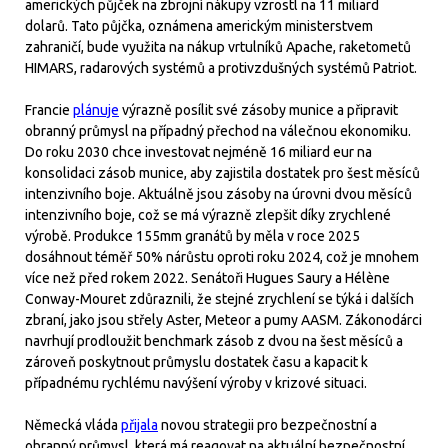
amerických půjček na zbrojní nákupy vzrostl na 11 miliard
dolarů. Tato půjčka, oznámena americkým ministerstvem
zahraničí, bude využita na nákup vrtulníků Apache, raketometů
HIMARS, radarových systémů a protivzdušných systémů Patriot.
Francie
plánuje
výrazně posílit své zásoby munice a připravit
obranný průmysl na případný přechod na válečnou ekonomiku.
Do roku 2030 chce investovat nejméně 16 miliard eur na
konsolidaci zásob munice, aby zajistila dostatek pro šest měsíců
intenzivního boje. Aktuálně jsou zásoby na úrovni dvou měsíců
intenzivního boje, což se má výrazně zlepšit díky zrychlené
výrobě. Produkce 155mm granátů by měla v roce 2025
dosáhnout téměř 50% nárůstu oproti roku 2024, což je mnohem
více než před rokem 2022. Senátoři Hugues Saury a Hélène
Conway-Mouret zdůraznili, že stejné zrychlení se týká i dalších
zbraní, jako jsou střely Aster, Meteor a pumy AASM. Zákonodárci
navrhují prodloužit benchmark zásob z dvou na šest měsíců a
zároveň poskytnout průmyslu dostatek času a kapacit k
případnému rychlému navýšení výroby v krizové situaci.
Německá vláda
přijala
novou strategii pro bezpečnostní a
obranný průmysl, která má reagovat na aktuální bezpečnostní