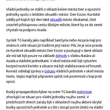
Vládní jednotky se stáhli z oblasti kolem města Deir a opoziční
jednotky spolu s letištěm obsadili i město Deir Ezzor. Kurdské
oddíly při bojích týž den také
obsadili
město Abukamal, čímž
uzavřeli přístupovou cestu šítským milicím, které by se do země
chystali na podporu Asada.
Syrské TG kanály jako například SamSyria nebo Assyria mají pro
změnu k celé situaci již tradičně jiný názor. Píši, že je sice pravda
že Kurdové obsadili město Deir Ezzor a postupují v dané oblasti
ale má tak být pouze na základě
dohody
s vládou Bašára al-
Asada a vládními jednotkami. V okolí města měl být vytvořen
bezpečnostní koridor a situace má být stabilizovaná od hrozeb.
Rovněž odmítají zprávy o
ústupu
vládních jednotek v okolí města
Homs. Vojáci mají být připraveni splnit své povinnosti v boji proti
opozi.
Ruský propagandista Rybar na svém TG kanále
potvrzuje
zhoršující se situaci pro vládní jednotky na jihu země. V
předchozích dnech začaly být v oblastech na jihu aktivní skryté
buňky opozičních jednotek a s tím i stoupl počet útoků na vládní