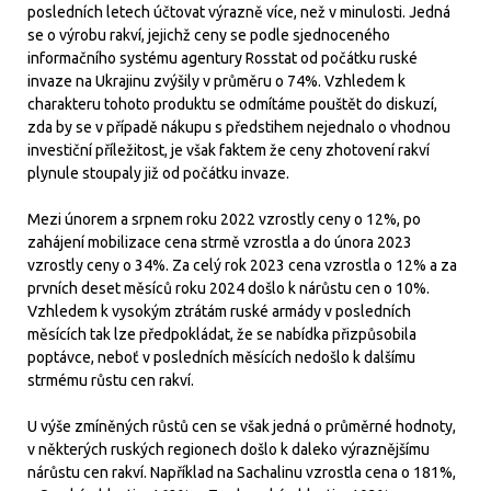
posledních letech účtovat výrazně více, než v minulosti. Jedná
se o výrobu rakví, jejichž ceny se podle sjednoceného
informačního systému agentury Rosstat od počátku ruské
invaze na Ukrajinu zvýšily v průměru o 74%. Vzhledem k
charakteru tohoto produktu se odmítáme pouštět do diskuzí,
zda by se v případě nákupu s předstihem nejednalo o vhodnou
investiční příležitost, je však faktem že ceny zhotovení rakví
plynule stoupaly již od počátku invaze.
Mezi únorem a srpnem roku 2022 vzrostly ceny o 12%, po
zahájení mobilizace cena strmě vzrostla a do února 2023
vzrostly ceny o 34%. Za celý rok 2023 cena vzrostla o 12% a za
prvních deset měsíců roku 2024 došlo k nárůstu cen o 10%.
Vzhledem k vysokým ztrátám ruské armády v posledních
měsících tak lze předpokládat, že se nabídka přizpůsobila
poptávce, neboť v posledních měsících nedošlo k dalšímu
strmému růstu cen rakví.
U výše zmíněných růstů cen se však jedná o průměrné hodnoty,
v některých ruských regionech došlo k daleko výraznějšímu
nárůstu cen rakví. Například na Sachalinu vzrostla cena o 181%,