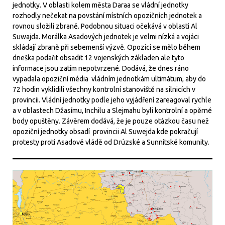
jednotky. V oblasti kolem města Daraa se vládní jednotky
rozhodly nečekat na povstání místních opozičních jednotek a
rovnou složili zbraně. Podobnou situaci očekává v oblasti Al
Suwajda. Morálka Asadových jednotek je velmi nízká a vojáci
skládají zbraně při sebemenší výzvě. Opozici se mělo během
dneška podařit obsadit 12 vojenských základen ale tyto
informace jsou zatím nepotvrzené. Dodává, že dnes ráno
vypadala opoziční média vládním jednotkám ultimátum, aby do
72 hodin vyklidili všechny kontrolní stanoviště na silnicích v
provincii. Vládní jednotky podle jeho vyjádření zareagoval rychle
a v oblastech Džasímu, Inchilu a Slejmahu byli kontrolní a opěrné
body opuštěny. Závěrem dodává, že je pouze otázkou času než
opoziční jednotky obsadí provincii Al Suwejda kde pokračují
protesty proti Asadově vládě od Drúzské a Sunnitské komunity.