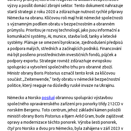
výzvy a posílit domácí zbrojní sektor. Tento dokument nahrazuje
starší strategii z roku 2020 a zdůrazňuje nutnost rychlé přípravy
Německa na obranu. Klíčovou roli mají hrát německé společnosti
s významným podílem obratu v bezpečnostním a obranném
průmyslu. Prioritou je rozvoj technologií, jako jsou informační a
komunikační systémy, AI, munice, stavba lodí, tanky a letecké
systémy. Plánuje se omezení byrokracie, zjednodušení předpisů
a podpora malých, středních a začínajících podniků. Financování
má být posíleno prostřednictvím investičních fondů, půjček a
podpory exportu. Strategie rovněž zdůrazňuje evropskou
spolupráci a vytvoření společného trhu pro obranné zboží.
Ministr obrany Boris Pistorius označil tento krok za klíčovou
součást „Zeitenwende,“ tedy obratu v německé bezpečnostní
politice, který reaguje na důsledky ruské invaze na Ukrajinu.
Německo a Norsko
posilují
obrannou spolupráci výstavbou
společného opravárenského zařízení pro ponorky třídy 212CD v
norském Bergenu. Toto centrum, jehož základní kámen položili
ministři obrany Boris Pistorius a Bjørn Arild Gram, bude zajišťovat
opravy a modernizace těchto ponorek. Výroba šesti ponorek,
čtyř pro Norsko a dvou pro Německo, byla zahájena v září 2023 v