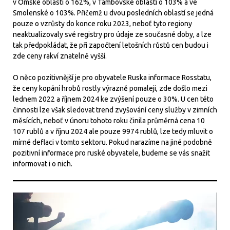
v Omské oblasti o 162%, v Tambovské oblasti o 103% a ve
Smolenské o 103%. Přičemž u dvou posledních oblastí se jedná
pouze o vzrůsty do konce roku 2023, neboť tyto regiony
neaktualizovaly své registry pro údaje ze současné doby, a lze
tak předpokládat, že při započtení letošních růstů cen budou i
zde ceny rakví znatelně vyšší.
O něco pozitivnější je pro obyvatele Ruska informace Rosstatu,
že ceny kopání hrobů rostly výrazně pomaleji, zde došlo mezi
lednem 2022 a říjnem 2024 ke zvýšení pouze o 30%. U cen této
činnosti lze však sledovat trend zvyšování ceny služby v zimních
měsících, neboť v únoru tohoto roku činila průměrná cena 10
107 rublů a v říjnu 2024 ale pouze 9974 rublů, lze tedy mluvit o
mírné deflaci v tomto sektoru. Pokud narazíme na jiné podobně
pozitivní informace pro ruské obyvatele, budeme se vás snažit
informovat i o nich.