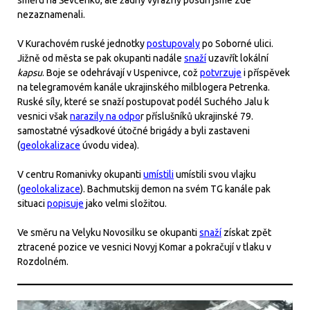
nezaznamenali.
V Kurachovém ruské jednotky
postupovaly
po Soborné ulici.
Jižně od města se pak okupanti nadále
snaží
uzavřít lokální
kapsu
. Boje se odehrávají v Uspenivce, což
potvrzuje
i příspěvek
na telegramovém kanále ukrajinského milblogera Petrenka.
Ruské síly, které se snaží postupovat podél Suchého Jalu k
vesnici však
narazily na odpo
r příslušníků ukrajinské 79.
samostatné výsadkové útočné brigády a byli zastaveni
(
geolokalizace
úvodu videa).
V centru Romanivky okupanti
umístili
umístili svou vlajku
(
geolokalizace
). Bachmutskij demon na svém TG kanále pak
situaci
popisuje
jako velmi složitou.
Ve směru na Velyku Novosilku se okupanti
snaží
získat zpět
ztracené pozice ve vesnici Novyj Komar a pokračují v tlaku v
Rozdolném.