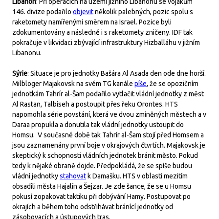
Libanon
: Při operacích na území jižního Libanonu se vojákům
146. divize podařilo
objevit
několik palebných, pozic spolu s
raketomety namířenými směrem na Israel. Pozice byli
zdokumentovány a následně i s raketomety zničeny. IDF tak
pokračuje v likvidaci zbývající infrastruktury Hizballáhu v jižním
Libanonu.
Sýrie
: Situace je pro jednotky Bašára Al Asada den ode dne horší.
Milbloger Majakovsk na svém TG kanále
píše
, že se opozičním
jednotkám Tahrír al-Šam podařilo vytlačit vládní jednotky z měst
Al Rastan, Talbiseh a postoupit přes řeku Orontes. HTS
napomohla série povstání, která ve dvou zmíněných městech a v
Daraa propukla a donutila tak vládní jednotky ustoupit do
Homsu. V současné době tak Tahrír al-Šam stojí před Homsem a
jsou zaznamenány první boje v okrajových čtvrtích. Majakovsk je
skeptický k schopnosti vládních jednotek bránit město. Pokud
tedy k nějaké obraně dojde. Předpokládá, že se spíše budou
vládní jednotky
stahovat
k Damašku. HTS v oblasti mezitím
obsadili města Hajalín a Šejzar. Je zde šance, že se u Homsu
pokusí zopakovat taktiku při dobývání Hamy. Postupovat po
okrajích a během toho odstřihávat bránící jednotky od
zásobovacích a ústupových tras.