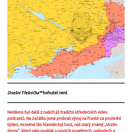
Dnešní Třešnička™
bohužel není.
Nedávno byl další z našich již tradiční středečních video
podcastů. Na začátku jsme probrali vývoj na frontě za poslední
týden, nicméně tím hlavním byl host, náš starý známý „Vozím
drony“, který nám povídal o nových projektech, radostech a