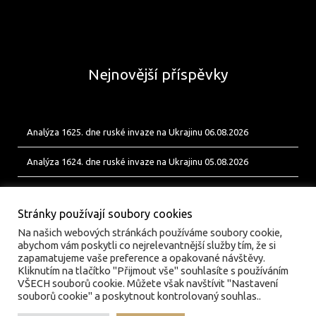
Nejnovější příspěvky
Analýza 1625. dne ruské invaze na Ukrajinu 06.08.2026
Analýza 1624. dne ruské invaze na Ukrajinu 05.08.2026
Analýza 1623. dne ruské invaze na Ukrajinu 04.08.2026
Stránky používají soubory cookies
Na našich webových stránkách používáme soubory cookie,
abychom vám poskytli co nejrelevantnější služby tím, že si
zapamatujeme vaše preference a opakované návštěvy.
Kliknutím na tlačítko "Přijmout vše" souhlasíte s používáním
VŠECH souborů cookie. Můžete však navštívit "Nastavení
souborů cookie" a poskytnout kontrolovaný souhlas..