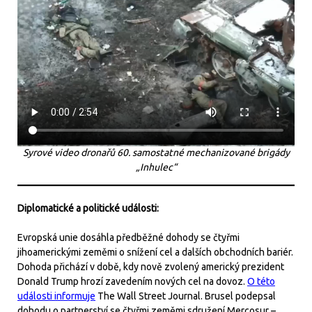
Syrové video dronařů 60. samostatné mechanizované brigády
„Inhulec“
Diplomatické a politické události:
Evropská unie dosáhla předběžné dohody se čtyřmi
jihoamerickými zeměmi o snížení cel a dalších obchodních bariér.
Dohoda přichází v době, kdy nově zvolený americký prezident
Donald Trump hrozí zavedením nových cel na dovoz.
O této
události informuje
The Wall Street Journal. Brusel podepsal
dohodu o partnerství se čtyřmi zeměmi sdružení Mercosur –