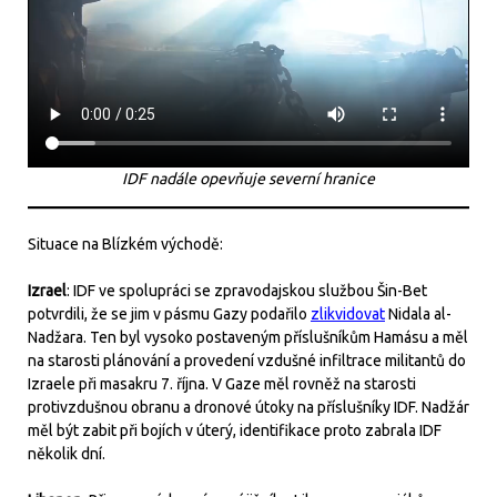
IDF nadále opevňuje severní hranice
Situace na Blízkém východě:
Izrael
: IDF ve spolupráci se zpravodajskou službou Šin-Bet
potvrdili, že se jim v pásmu Gazy podařilo
zlikvidovat
Nidala al-
Nadžara. Ten byl vysoko postaveným příslušníkům Hamásu a měl
na starosti plánování a provedení vzdušné infiltrace militantů do
Izraele při masakru 7. října. V Gaze měl rovněž na starosti
protivzdušnou obranu a dronové útoky na příslušníky IDF. Nadžár
měl být zabit při bojích v úterý, identifikace proto zabrala IDF
několik dní.