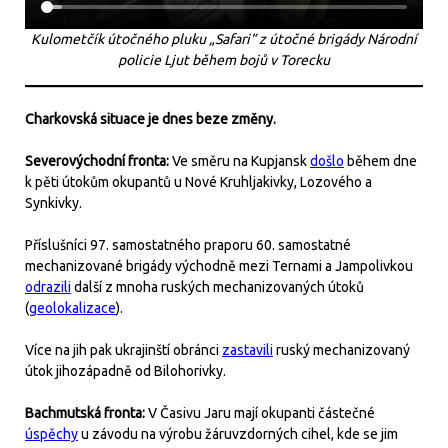
Kulometčík útočného pluku „Safari“ z útočné brigády Národní
policie Ljut během bojů v Torecku
Charkovská situace je dnes beze změny.
Severovýchodní fronta:
Ve směru na Kupjansk
došlo
během dne
k pěti útokům okupantů u Nové Kruhljakivky, Lozového a
Synkivky.
Příslušníci 97. samostatného praporu 60. samostatné
mechanizované brigády východně mezi Ternami a Jampolivkou
odrazili
další z mnoha ruských mechanizovaných útoků
(
geolokalizace
).
Více na jih pak ukrajinští obránci
zastavili
ruský mechanizovaný
útok jihozápadně od Bilohorivky.
Bachmutská fronta:
V Časivu Jaru mají okupanti částečné
úspěchy
u závodu na výrobu žáruvzdorných cihel, kde se jim