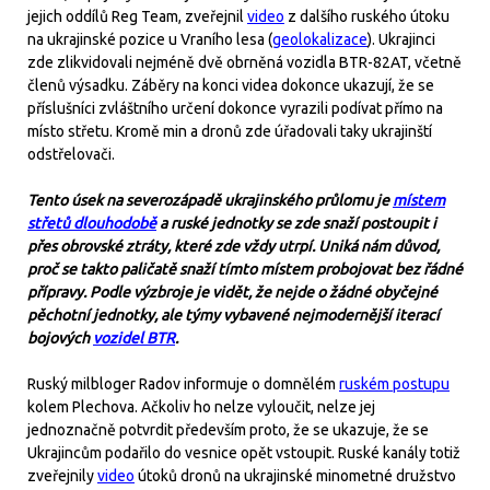
jejich oddílů Reg Team, zveřejnil
video
z dalšího ruského útoku
na ukrajinské pozice u Vraního lesa (
geolokalizace
). Ukrajinci
zde zlikvidovali nejméně dvě obrněná vozidla BTR-82AT, včetně
členů výsadku. Záběry na konci videa dokonce ukazují, že se
příslušníci zvláštního určení dokonce vyrazili podívat přímo na
místo střetu. Kromě min a dronů zde úřadovali taky ukrajinští
odstřelovači.
Tento úsek na severozápadě ukrajinského průlomu je
místem
střetů dlouhodobě
a ruské jednotky se zde snaží postoupit i
přes obrovské ztráty, které zde vždy utrpí. Uniká nám důvod,
proč se takto paličatě snaží tímto místem probojovat bez řádné
přípravy. Podle výzbroje je vidět, že nejde o žádné obyčejné
pěchotní jednotky, ale týmy vybavené nejmodernější iterací
bojových
vozidel BTR
.
Ruský milbloger Radov informuje o domnělém
ruském postupu
kolem Plechova. Ačkoliv ho nelze vyloučit, nelze jej
jednoznačně potvrdit především proto, že se ukazuje, že se
Ukrajincům podařilo do vesnice opět vstoupit. Ruské kanály totiž
zveřejnily
video
útoků dronů na ukrajinské minometné družstvo