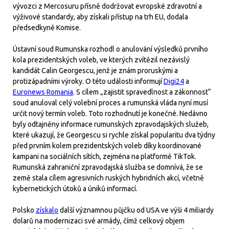
vývozci z Mercosuru přísně dodržovat evropské zdravotní a
výživové standardy, aby získali přístup na trh EU, dodala
předsedkyně Komise.
Ústavní soud Rumunska rozhodl o anulování výsledků prvního
kola prezidentských voleb, ve kterých zvítězil nezávislý
kandidát Calin Georgescu, jenž je znám proruskými a
protizápadními výroky. O této události informují
Digi24
a
Euronews Romania
. S cílem „zajistit spravedlnost a zákonnost“
soud anuloval celý volební proces a rumunská vláda nyní musí
určit nový termín voleb. Toto rozhodnutí je konečné. Nedávno
byly odtajněny informace rumunských zpravodajských služeb,
které ukazují, že Georgescu si rychle získal popularitu dva týdny
před prvním kolem prezidentských voleb díky koordinované
kampani na sociálních sítích, zejména na platformě TikTok.
Rumunská zahraniční zpravodajská služba se domnívá, že se
země stala cílem agresivních ruských hybridních akcí, včetně
kybernetických útoků a úniků informací.
Polsko
získalo
další významnou půjčku od USA ve výši 4 miliardy
dolarů na modernizaci své armády, čímž celkový objem