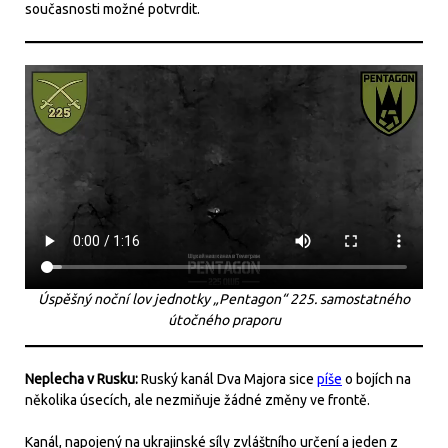
současnosti možné potvrdit.
Úspěšný noční lov jednotky „Pentagon“ 225. samostatného
útočného praporu
Neplecha v Rusku:
Ruský kanál Dva Majora sice
píše
o bojích na
několika úsecích, ale nezmiňuje žádné změny ve frontě.
Kanál, napojený na ukrajinské síly zvláštního určení a jeden z