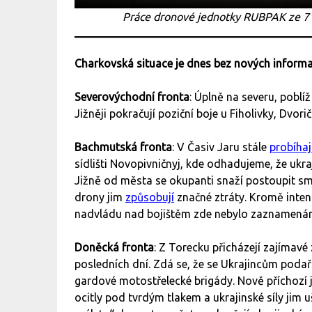
Práce dronové jednotky RUBPAK ze 71
Charkovská situace je dnes bez nových informa
Severovýchodní fronta
: Úplně na severu, poblí
Jižněji pokračují poziční boje u Fiholivky, Dvori
Bachmutská fronta
: V Časiv Jaru stále
probíhaj
sídlišti Novopivničnyj, kde odhadujeme, že ukraji
Jižně od města se okupanti snaží postoupit sm
drony jim
způsobují
značné ztráty. Kromě inten
nadvládu nad bojištěm zde nebylo zaznamenán
Doněcká fronta
: Z Torecku přicházejí zajímavé
posledních dní. Zdá se, že se Ukrajincům podař
gardové motostřelecké brigády. Nově příchozí 
ocitly pod tvrdým tlakem a ukrajinské síly jim u