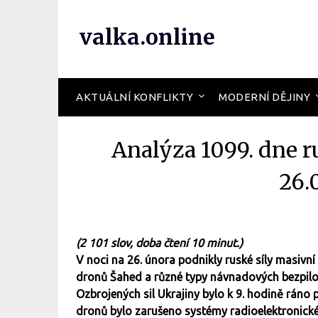
valka.online
AKTUÁLNÍ KONFLIKTY
MODERNÍ DĚJINY
Analýza 1099. dne r
26.
(2 101 slov, doba čtení 10 minut.)
V noci na 26. února podnikly ruské síly masivní
dronů Šahed a různé typy návnadových bezpilo
Ozbrojených sil Ukrajiny bylo k 9. hodině ráno
dronů bylo zarušeno systémy radioelektronické