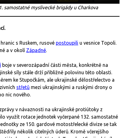
. samostatné myslivecké brigády u Charkova
cí.
ž hranic s Ruskem, rusové
postoupili
u vesnice Topoli.
čné a v okolí
Západné
.
í
boje v severozápadní části města, konkrétně na
nské síly stále drží přibližně polovinu této oblasti.
ěrem ke Stupočkám, ale ukrajinské dělostřelectvo a
zivních
střetů
mezi ukrajinskými a ruskými drony o
o nic nového.
 zprávy v návaznosti na ukrajinské protiútoky z
ilo využít rotace jednotek vyčerpané 132. samostatné
jednotky ze 150. gardové motostřelecké divize se tak
štědřily několik citelných úderů. Kromě včerejšího