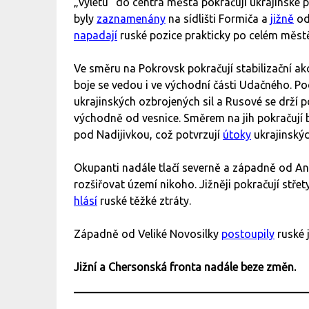
„výletu“ do centra města pokračují ukrajinské p
byly
zaznamenány
na sídlišti Formiča a
jižně
od
napadají
ruské pozice prakticky po celém měst
Ve směru na Pokrovsk pokračují stabilizační ak
boje se vedou i ve východní části Udačného. Po
ukrajinských ozbrojených sil a Rusové se drží 
východně od vesnice. Směrem na jih pokračují 
pod Nadijivkou, což potvrzují
útoky
ukrajinskýc
Okupanti nadále tlačí severně a západně od An
rozšiřovat území nikoho. Jižněji pokračují stře
hlásí
ruské těžké ztráty.
Západně od Veliké Novosilky
postoupily
ruské 
Jižní a Chersonská fronta nadále beze změn.