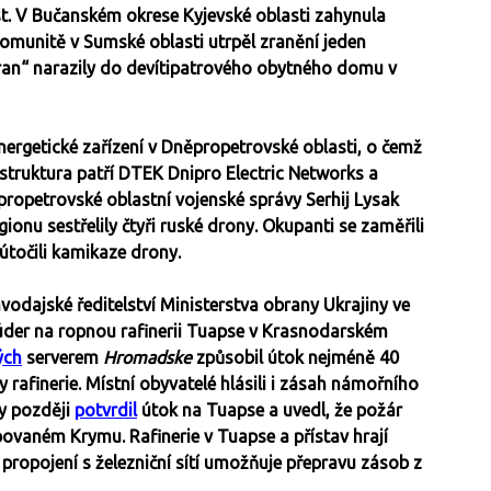
. V Bučanském okrese Kyjevské oblasti zahynula
é komunitě v Sumské oblasti utrpěl zranění jeden
eran“ narazily do devítipatrového obytného domu v
ergetické zařízení v Dněpropetrovské oblasti, o čemž
truktura patří DTEK Dnipro Electric Networks a
propetrovské oblastní vojenské správy Serhij Lysak
gionu sestřelily čtyři ruské drony. Okupanti se zaměřili
útočili kamikaze drony.
odajské ředitelství Ministerstva obrany Ukrajiny ve
 úder na ropnou rafinerii Tuapse v Krasnodarském
ých
serverem
Hromadske
způsobil útok nejméně 40
y rafinerie. Místní obyvatelé hlásili i zásah námořního
ny později
potvrdil
útok na Tuapse a uvedl, že požár
ovaném Krymu. Rafinerie v Tuapse a přístav hrají
ž propojení s železniční sítí umožňuje přepravu zásob z