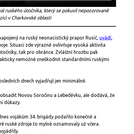
val ruského útočníka, který se pokusil nepozorovaně
ozici v Charkovské oblasti
apojený na ruský neonacistický prapor Rusič,
uvádí
,
oje. Situaci zde výrazně ovlivňuje vysoká aktivita
útočníky, tak pro obránce. Zvláštní hrozbu pak
prakticky nemožné zneškodnit standardními ruskými
posledních dnech vyjadřují jen minimálně.
ě obsadit Novou Soročinu a Lebeděvku, ale dodává, že
i důkazy.
 dnes vojákům 34. brigády podařilo konečně a
eré ruské zdroje to mylně oznamovaly už včera.
yjádřily.