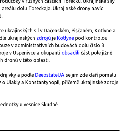
rotiútoky v různých částech Torecku. Ukrajinské síly
 areálu dolu Toreckaja. Ukrajinské drony navíc
ě.
ce ukrajinských sil v Dačenském, Piščaném, Kotlyne a
dle ukrajinských
zdrojů
je
Kotlyne
pod kontrolou
pouze v administrativních budovách dolu číslo 3
boje v Uspenivce a okupanti
obsadili
část pole jižně
h dronů v této oblasti.
drijivky a podle
DeepstateUA
se jim zde daří pomalu
ty o Ulakly a Konstantynopil, přičemž ukrajinské zdroje
jednotky u vesnice Skudné.