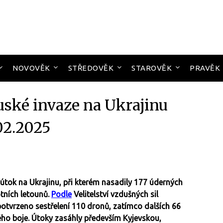
NOVOVĚK
STŘEDOVĚK
STAROVĚK
PRAVĚK
uské invaze na Ukrajinu
02.2025
 útok na Ukrajinu, při kterém nasadily 177 úderných
tních letounů.
Podle
Velitelství vzdušných sil
 potvrzeno sestřelení 110 dronů, zatímco dalších 66
ho boje. Útoky zasáhly především Kyjevskou,