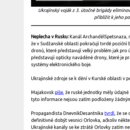
Ukrajinský voják z 3. útočné brigády elimino
přiblížit k jeho p
Neplecha v Rusku:
Kanál ArchandělSpetsnaza, n
že v Sudžanské oblasti pokračují tvrdé poziční b
dronů, které představují velký problém jak pro 
představují opticky naváděné drony, které je 
systémy elektronického boje.
Ukrajinské zdroje se k dění v Kurské oblasti v 
Majakovsk
píše
, že ruské jednotky měly údajn
tyto informace nejsou zatím podloženy žádným
Propagandista DnevnikDesantnika
tvrdí
, že se
definitivně dobýt vesnici Orlovka, ačkoliv někt
Ukrajinské kanály se ke ztrátě Orlovky zatím nev