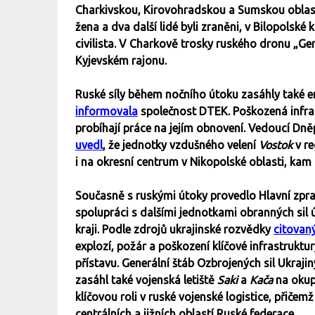
Charkivskou, Kirovohradskou a Sumskou oblast
žena a dva další lidé byli zraněni, v Bilopolsk
civilista. V Charkově trosky ruského dronu „G
Kyjevském rajonu.
Ruské síly během nočního útoku zasáhly také en
informovala
společnost DTEK. Poškozená infras
probíhají práce na jejím obnovení. Vedoucí Dně
uvedl
, že jednotky vzdušného velení
Vostok
v re
i na okresní centrum v Nikopolské oblasti, kam 
Současně s ruskými útoky provedlo Hlavní zprav
spolupráci s dalšími jednotkami obranných sil
kraji. Podle zdrojů ukrajinské rozvědky
citovan
explozí, požár a poškození klíčové infrastruktur
přístavu. Generální štáb Ozbrojených sil Ukraji
zasáhl také vojenská letiště
Saki
a
Kača
na okup
klíčovou roli v ruské vojenské logistice, přičem
centrálních a jižních oblastí Ruské federace.