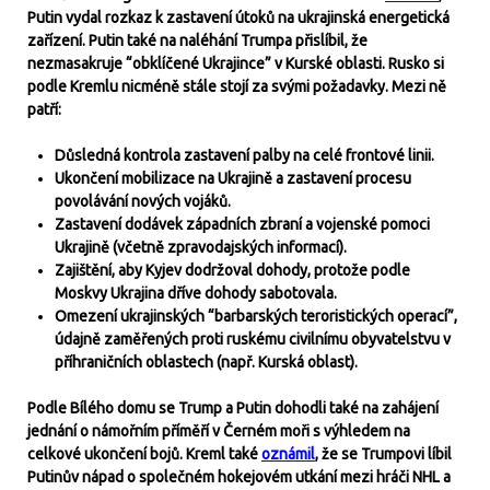
Putin vydal rozkaz k zastavení útoků na ukrajinská energetická
zařízení. Putin také na naléhání Trumpa přislíbil, že
nezmasakruje “obklíčené Ukrajince” v Kurské oblasti. Rusko si
podle Kremlu nicméně stále stojí za svými požadavky. Mezi ně
patří:
Důsledná kontrola zastavení palby na celé frontové linii.
Ukončení mobilizace na Ukrajině a zastavení procesu
povolávání nových vojáků.
Zastavení dodávek západních zbraní a vojenské pomoci
Ukrajině (včetně zpravodajských informací).
Zajištění, aby Kyjev dodržoval dohody, protože podle
Moskvy Ukrajina dříve dohody sabotovala.
Omezení ukrajinských “barbarských teroristických operací”,
údajně zaměřených proti ruskému civilnímu obyvatelstvu v
příhraničních oblastech (např. Kurská oblast).
Podle Bílého domu se Trump a Putin dohodli také na zahájení
jednání o námořním příměří v Černém moři s výhledem na
celkové ukončení bojů. Kreml také
oznámil
, že se Trumpovi líbil
Putinův nápad o společném hokejovém utkání mezi hráči NHL a