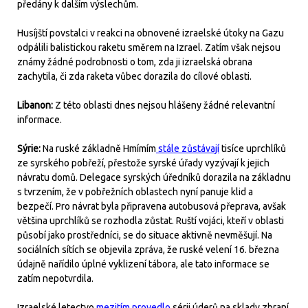
předány k dalším výslechům.
Husíjští povstalci v reakci na obnovené izraelské útoky na Gazu
odpálili balistickou raketu směrem na Izrael. Zatím však nejsou
známy žádné podrobnosti o tom, zda ji izraelská obrana
zachytila, či zda raketa vůbec dorazila do cílové oblasti.
Libanon:
Z této oblasti dnes nejsou hlášeny žádné relevantní
informace.
Sýrie:
Na ruské základně Hmímím
stále zůstávají
tisíce uprchlíků
ze syrského pobřeží, přestože syrské úřady vyzývají k jejich
návratu domů. Delegace syrských úředníků dorazila na základnu
s tvrzením, že v pobřežních oblastech nyní panuje klid a
bezpečí. Pro návrat byla připravena autobusová přeprava, avšak
většina uprchlíků se rozhodla zůstat. Ruští vojáci, kteří v oblasti
působí jako prostředníci, se do situace aktivně nevměšují. Na
sociálních sítích se objevila zpráva, že ruské velení 16. března
údajně nařídilo úplné vyklizení tábora, ale tato informace se
zatím nepotvrdila.
Izraelské letectvo
mezitím provedlo
sérii úderů na sklady zbraní