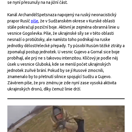
se nyní přesunuly na na jižní část.
Kanál ArchandělSpetsnaza napojený na ruský neonacistický
prapor Rusíč
píše
, že v Sudžanském okrese v Kurské oblasti
stále pokračují poziční boje. Aktivní je zejména obranná linie u
vesnice Gogolevka. Píše, že ukrajinské síly se v této oblasti
nesnaží o protiútoky, ale namísto toho podnikají na ruske
jednotky dělostřelecké přepady. Ty působí Rusům těžké ztráty a
zpomalují postup jednotek. U vesnic Gujevo a Gornal sice boje
probíhají, ale prý ne s takovou intenzitou. Klíčový je podle něj
úsek u vesnice Gluboká, kde se menší počet ukrajinských
jednotek zuřivě brání. Pokud by se jí Rusové zmocnili,
znamenalo by to přetnutí silnice spojující Sudžu a Gujevo.
Závěrem píše, že pro změnu je zde nyní zase vysoká aktivita
ukrajinských dronů, díky čemuž linie drží.