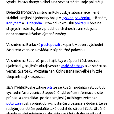
výrobu žáruvzdorných cihel a na severu města. Boje pokračují.
Doněcká fronta:
Ve směru na Pokrovsk je situace více méně
stabilní ukrajinské jednotky bojují v
Lysivce
,
Ševčenku
, Piščaném,
Kotlyném
a v
Udačném
. Jižně od Pokrovsku
pokračují
boje na
stejných místech, jako v předchozích dnech a ani zde jsme
nezaznamenali žádné výrazné změny.
Ve směru na Burlacké
postupovali
okupanti v severovýchodní
části této vesnice a ovládají z ní přibližně polovinu.
Ve směru na Záporoží probíhají bitvy o západní část vesnice
Pjatichatky, na jižním okraji vesnice
Malé Ščerbaky
a ve směru na
vesnici Ščerbaky. Prozatím není úplně jasné jak velké síly zde
okupanti mají k dispozici.
Jižní fronta:
Ruské zdroje
píší
, že se Rusům podařilo vstoupit do
východní části vesnice Stepové. Chybí ovšem informace o síle
průniku a konsolidaci pozic. Ukrajinský milbloger Petrenko
potvrzuje
ruský průnik do východní části vesnice a dodává, že se
ruským jednotkám podařilo také dostat do střední části. Útočné
skupiny ruské pěchoty se ale v těchto částech dostávají pod