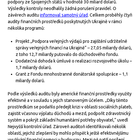
podpory ze Spojených států v hodnotě 30 miliard dolarů.
Výsledky kontroly neodhalily žádná porušení pravidel. O
závěrech auditu
informoval samotný úřad
. Celkem proběhly čtyři
audity finančních prostředků poskytnutých Ukrajině v rámci
několika programů:
Projekt „Podpora veřejných výdajů pro zajištění udržitelné
správy veřejných financí na Ukrajině“ – 27,05 miliardy dolarů,
z toho 12,7 miliardy putovalo do důchodového fondu.
Dodatečná dohoda k úmluvě o realizaci rozvojového úkolu –
1,7 miliardy dolarů.
Grant z Fondu mnohostranné donátorské spolupráce – 1,1
miliardy dolarů.
Podle výsledků auditu byly americké finanční prostředky využity
efektivně a v souladu s jejich stanoveným účelem. „Díky těmto
prostředkům se podařilo předejít krizi v oblasti sociálních plateb,
zajistit včasnou výplatu důchodů a mezd, podpořit zdravotnický
systém a pokrýt základní humanitární potřeby obyvatel,“ uvedl
Nejvyšší kontrolní úřad. Zároveň auditoři identifikovali několik
oblastí, jejichž zlepšení by mohlo přispět k ještě efektivnějšímu
využívání finanční pomoci v budoucnu. Mezi ně patří posílení