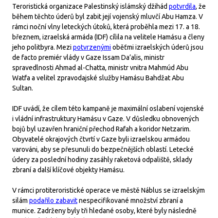
Teroristická organizace Palestinský islámský džihád
potvrdila
, že
během těchto úderů byl zabit její vojenský mluvčí Abu Hamza. V
rámci noční vlny leteckých útoků, která proběhla mezi 17. a 18.
březnem, izraelská armáda (IDF) cílila na velitele Hamásu a členy
jeho politbyra. Mezi
potvrzenými
oběťmi izraelských úderů jsou
de facto premiér vlády v Gaze Issam Da’alis, ministr
spravedlnosti Ahmad al-Chatta, ministr vnitra Mahmúd Abu
Watfa a velitel zpravodajské služby Hamásu Bahdžat Abu
Sultan.
IDF uvádí, že cílem této kampaně je maximální oslabení vojenské
i vládní infrastruktury Hamásu v Gaze. V důsledku obnovených
bojů byl uzavřen hraniční přechod Rafah a koridor Netzarim.
Obyvatelé okrajových čtvrtí v Gaze byli izraelskou armádou
varováni, aby se přesunuli do bezpečnějších oblastí. Letecké
údery za poslední hodiny zasáhly raketová odpaliště, sklady
zbraní a další klíčové objekty Hamásu.
V rámci protiteroristické operace ve městě Náblus se izraelským
silám
podařilo zabavit
nespecifikované množství zbraní a
munice. Zadrženy byly tři hledané osoby, které byly následně