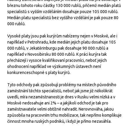
březnu tohoto roku částky 130 000 rublů, přičemž medián platů
specialistů s vyšším vzděláním dosahuje pouze 105 000 rublů.
Medián platu specialistů bez vyššího vzdělání je pak pouze 80
000 rublů.
Vysoké platy jsou pak kurýrům nabízeny nejen v Moskvě, ale i
například v Petrohradu, kde medián jejich platu dosahuje 105
000 rublů, v Jekatěrinburgu pak dosahuje 90 000 rublů a
například v Novosibirsku 80 000 rublů. K práci kurýra tak
přecházejí i vysoce kvalifikovaní pracovníci, neboť jejich
ohodnocení například ve výzkumných ústavech není
konkurenceschopné s platy kurýrů.
Tyto odchody pak způsobují problémy na místech původního
zaměstnání těchto specialistů, neboť jak jsme již několikrát
uvedli, míra nezaměstnanosti je dnes v Rusku velmi nízká a v
Moskvě nedosahuje ani 2% – a jakýkoli odchod je tak pro
zaměstnavatele velmi obtížné nahradit. Nerovnováha, jakou
způsobila na pracovním trhu mobilizace, tak nepřímo komplikuje
činnost mnoha ruských podniků, i když je přímo nezasáhla.