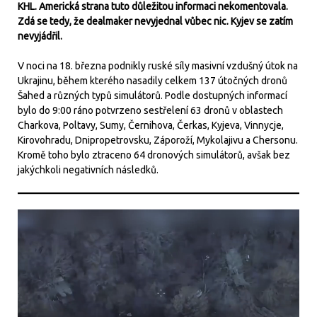
KHL. Americká strana tuto důležitou informaci nekomentovala.
Zdá se tedy, že dealmaker nevyjednal vůbec nic. Kyjev se zatím
nevyjádřil.
V noci na 18. března podnikly ruské síly masivní vzdušný útok na
Ukrajinu, během kterého nasadily celkem 137 útočných dronů
Šahed a různých typů simulátorů. Podle dostupných informací
bylo do 9:00 ráno potvrzeno sestřelení 63 dronů v oblastech
Charkova, Poltavy, Sumy, Černihova, Čerkas, Kyjeva, Vinnycje,
Kirovohradu, Dnipropetrovsku, Záporoží, Mykolajivu a Chersonu.
Kromě toho bylo ztraceno 64 dronových simulátorů, avšak bez
jakýchkoli negativních následků.