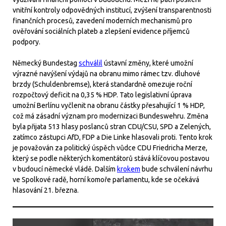
vnitřní kontroly odpovědných institucí, zvýšení transparentnosti
finančních procesů, zavedení moderních mechanismů pro
ověřování sociálních plateb a zlepšení evidence příjemců
podpory.
Německý Bundestag
schválil
ústavní změny, které umožní
výrazné navýšení výdajů na obranu mimo rámec tzv. dluhové
brzdy (Schuldenbremse), která standardně omezuje roční
rozpočtový deficit na 0,35 % HDP. Tato legislativní úprava
umožní Berlínu vyčlenit na obranu částky přesahující 1 % HDP,
což má zásadní význam pro modernizaci Bundeswehru. Změna
byla přijata 513 hlasy poslanců stran CDU/CSU, SPD a Zelených,
zatímco zástupci AfD, FDP a Die Linke hlasovali proti. Tento krok
je považován za politický úspěch vůdce CDU Friedricha Merze,
který se podle některých komentátorů stává klíčovou postavou
v budoucí německé vládě. Dalším
krokem
bude schválení návrhu
ve Spolkové radě, horní komoře parlamentu, kde se očekává
hlasování 21. března.