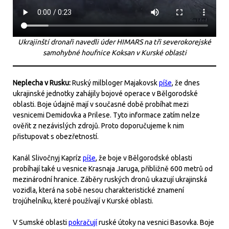
Ukrajinští dronaři navedli úder HIMARS na tři severokorejské
samohybné houfnice Koksan v Kurské oblasti
Neplecha v Rusku:
Ruský milbloger Majakovsk
píše
, že dnes
ukrajinské jednotky zahájily bojové operace v Bělgorodské
oblasti. Boje údajně mají v současné době probíhat mezi
vesnicemi Demidovka a Prilese. Tyto informace zatím nelze
ověřit z nezávislých zdrojů. Proto doporučujeme k nim
přistupovat s obezřetností.
Kanál Slivočnyj Kapríz
píše
, že boje v Bělgorodské oblasti
probíhají také u vesnice Krasnaja Jaruga, přibližně 600 metrů od
mezinárodní hranice. Záběry ruských dronů ukazují ukrajinská
vozidla, která na sobě nesou charakteristické znamení
trojúhelníku, které používají v Kurské oblasti.
V Sumské oblasti
pokračují
ruské útoky na vesnici Basovka. Boje