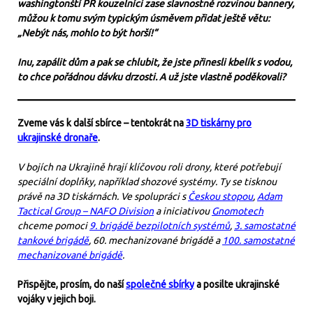
washingtonští PR kouzelníci zase slavnostně rozvinou bannery,
můžou k tomu svým typickým úsměvem přidat ještě větu:
„Nebýt nás, mohlo to být horší!“
Inu, zapálit dům a pak se chlubit, že jste přinesli kbelík s vodou,
to chce pořádnou dávku drzosti. A už jste vlastně poděkovali?
Zveme vás k další sbírce – tentokrát na
3D tiskárny pro
ukrajinské dronaře
.
V bojích na Ukrajině hrají klíčovou roli drony, které potřebují
speciální doplňky, například shozové systémy. Ty se tisknou
právě na 3D tiskárnách. Ve spolupráci s
Českou stopou
,
Adam
Tactical Group – NAFO Division
a iniciativou
Gnomotech
chceme pomoci
9. brigádě bezpilotních systémů
,
3. samostatné
tankové brigádě
, 60. mechanizované brigádě a
100. samostatné
mechanizované brigádě
.
Přispějte, prosím, do naší
společné sbírky
a posilte ukrajinské
vojáky v jejich boji.