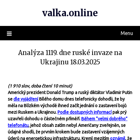
valka.online
Menu
Analýza 1119. dne ruské invaze na
Ukrajinu 18.03.2025
(1 910 slov, doba čtení 10 minut)
Americký prezident Donald Trump a ruský diktátor Vladimir Putin
se
dle vyjádření
Bílého domu dnes telefonicky dohodli, že by
měla na Blízkém východě ihned začít jednání o zastavení bojů
mezi Ruskem a Ukrajinou.
Podle dostupných informací
pak prý
uzavřeli dohodu o částečném příměří.
Během “velmi dobrého”
telefonátu
, jehož obsah zatím nebyl Američany zveřejněn, se
údajně shodli, že prvním krokem bude zastavení vzájemných
úderů na energetickou infrastrukturu. Kreml mezitím
oznámil
, že