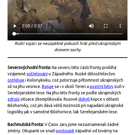
Ruští vojáci se neúspěšně pokusili hrát před ukrajinským
dronem sochy
Severovýchodní fronta:
Na severu této části fronty probíhá
vzájemné
ostřelování
u Západného. Ruské dělostřelectvo
ostřeluje
i Kolisnykivku, což potvrzuje přítomnost ukrajinských
sil na jihu vesnice.
Bojuje
se i v okolí Teren a
poziční bitvy
zuří v
Serebrjanském lese. Na jihu této fronty se podle ukrajinských
zdrojů
situace zkomplikovala. Rusové
dobyli
kopce v oblasti
Bilohorivky, což jim dává větší možnosti při napadání ukrajinské
logistiky jak v samotné Bilohorivce, tak Serebrjanském lese.
Bachmutská fronta:
V Časiv Jaru jsme nezaznamenali žádné
změny. Okupanti se snaží
postoupit
západně od továrny na