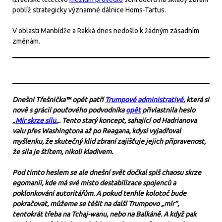
poblíž strategicky významné dálnice Homs-Tartus.
V oblasti Manbídže a Rakká dnes nedošlo k žádným zásadním
změnám.
Dnešní Třešnička™ opět patří
Trumpově administrativě
, která si
nově s grácií pouťového podvodníka
opět
přivlastnila heslo
„
Mír skrze sílu
„. Tento starý koncept, sahající od Hadrianova
valu přes Washingtona až po Reagana, kdysi vyjadřoval
myšlenku, že skutečný klid zbraní zajišťuje jejich připravenost,
že síla je štítem, nikoli kladivem.
Pod tímto heslem se ale dnešní svět dočkal spíš chaosu skrze
egomanii, kde má své místo destabilizace spojenců a
poklonkování autoritářům. A pokud tenhle kolotoč bude
pokračovat, můžeme se těšit na další Trumpovo „mír“,
tentokrát třeba na Tchaj-wanu, nebo na Balkáně. A když pak