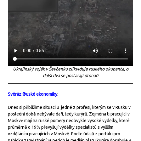
Ukrajinský voják v Ševčenku zlikviduje ruského okupanta, o
další dva se postarají dronaři
Svéráz ®uské ekonomiky
:
Dnes si přiblížíme situaci u jedné z profesí, kterým se v Rusku v
poslední době nebývale daří, tedy kurýrů. Zejména ti pracující v
Moskvě mají na ruské poměry neobvykle vysoké výdělky, které
průměrně o 19% převyšují výdělky specialistů s vyšším
vzděláním pracujících v Moskvě. Podle údajů z portálu pro
nabídky zaměstnání Superjob je medián platu kurýra dosahuje v