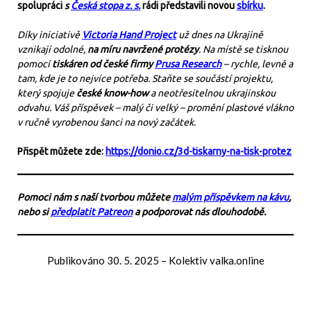
spolupráci
s
Česká stopa z. s.
rádi představili novou
sbírku
.
Díky iniciativě
Victoria Hand Project
už dnes na Ukrajině
vznikají odolné,
na míru navržené protézy
. Na místě se tisknou
pomocí
tiskáren od české firmy
Prusa Research
– rychle, levně a
tam, kde je to nejvíce potřeba. Staňte se součástí projektu,
který spojuje
české know-how
a neotřesitelnou ukrajinskou
odvahu. Váš příspěvek – malý či velký – promění plastové vlákno
v ručně vyrobenou šanci na nový začátek.
Přispět můžete zde:
https://donio.cz/3d-tiskarny-na-tisk-protez
Pomoci nám s naší tvorbou můžete
malým příspěvkem na kávu
,
nebo si
předplatit Patreon
a podporovat nás dlouhodobě.
Publikováno
30. 5. 2025
–
Kolektiv valka.online