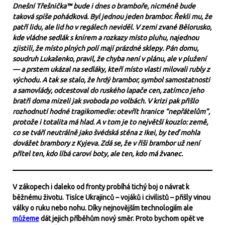
Dnešní Třešnička™ bude i dnes o bramboře, nicméně bude
taková spíše pohádková. Byl jednou jeden brambor. Řekli mu, že
patří lidu, ale lid ho v regálech neviděl. V zemi zvané Bělorusko,
kde vládne sedlák s knírem a rozkazy místo pluhu, najednou
zjistili, že místo plných polí mají prázdné sklepy. Pán domu,
soudruh Lukašenko, pravil, že chyba není v plánu, ale v plužení
— a prstem ukázal na sedláky, kteří místo vlasti milovali rubly z
východu. A tak se stalo, že hrdý brambor, symbol samostatnosti
a samovlády, odcestoval do ruského lapače cen, zatímco jeho
bratři doma mizeli jak svoboda po volbách. V krizi pak přišlo
rozhodnutí hodné tragikomedie: otevřít hranice “nepřátelům”,
protože i totalita má hlad. A v tom je to největší kouzlo: země,
co se tváří neutrálně jako švédská stěna z Ikei, by teď mohla
dovážet brambory z Kyjeva. Zdá se, že v říši brambor už není
přítel ten, kdo líbá carovi boty, ale ten, kdo má žvanec.
V zákopech i daleko od fronty probíhá tichý boj o návrat k
běžnému životu. Tisíce Ukrajinců – vojáků i civilistů – přišly vinou
války o ruku nebo nohu. Díky nejnovějším technologiím ale
můžeme
dát jejich příběhům nový směr. Proto bychom opět ve