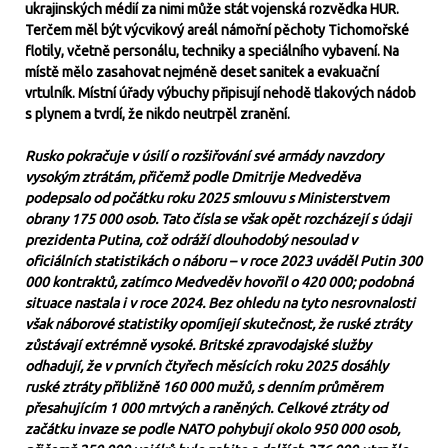
ukrajinských médií za nimi může stát vojenská rozvědka HUR.
Terčem měl být výcvikový areál námořní pěchoty Tichomořské
flotily, včetně personálu, techniky a speciálního vybavení. Na
místě mělo zasahovat nejméně deset sanitek a evakuační
vrtulník. Místní úřady výbuchy připisují nehodě tlakových nádob
s plynem a tvrdí, že nikdo neutrpěl zranění.
Rusko pokračuje v úsilí o rozšiřování své armády navzdory
vysokým ztrátám, přičemž podle Dmitrije Medveděva
podepsalo od počátku roku 2025 smlouvu s Ministerstvem
obrany 175 000 osob. Tato čísla se však opět rozcházejí s údaji
prezidenta Putina, což odráží dlouhodobý nesoulad v
oficiálních statistikách o náboru – v roce 2023 uváděl Putin 300
000 kontraktů, zatímco Medveděv hovořil o 420 000; podobná
situace nastala i v roce 2024. Bez ohledu na tyto nesrovnalosti
však náborové statistiky opomíjejí skutečnost, že ruské ztráty
zůstávají extrémně vysoké. Britské zpravodajské služby
odhadují, že v prvních čtyřech měsících roku 2025 dosáhly
ruské ztráty přibližně 160 000 mužů, s denním průměrem
přesahujícím 1 000 mrtvých a raněných. Celkové ztráty od
začátku invaze se podle NATO pohybují okolo 950 000 osob,