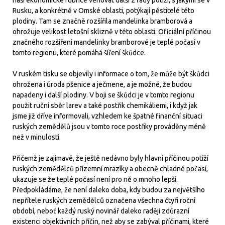
naší ekonomické rubrice věnovat další z řady potíží, s jakými se v
Rusku, a konkrétně v Omské oblasti, potýkají pěstitelé této
plodiny. Tam se značně rozšířila mandelinka bramborová a
ohrožuje velikost letošní sklizně v této oblasti. Oficiální příčinou
značného rozšíření mandelinky bramborové je teplé počasí v
tomto regionu, které pomáhá šíření škůdce.
V ruském tisku se objevily i informace o tom, že může být škůdci
ohrožena i úroda pšenice a ječmene, a je možné, že budou
napadeny i další plodiny. V boji se škůdci je v tomto regionu
použit ruční sběr larev a také postřik chemikáliemi, i když jak
jsme již dříve informovali, vzhledem ke špatné finanční situaci
ruských zemědělů jsou v tomto roce postřiky prováděny méně
než v minulosti.
Přičemž je zajímavé, že ještě nedávno byly hlavní příčinou potíží
ruských zemědělců přízemní mrazíky a obecně chladné počasí,
ukazuje se že teplé počasí není pro ně o mnoho lepší.
Předpokládáme, že není daleko doba, kdy budou za největšího
nepřítele ruských zemědělců označena všechna čtyři roční
období, neboť každý ruský novinář daleko raději zdůrazní
existenci objektivních příčin, než aby se zabýval příčinami, které