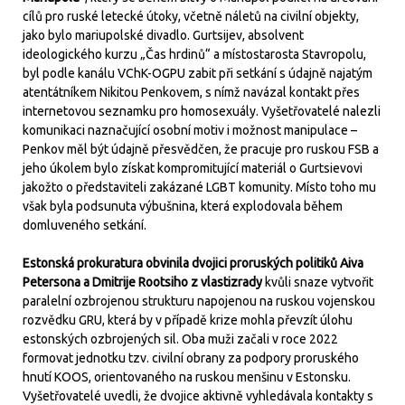
cílů pro ruské letecké útoky, včetně náletů na civilní objekty,
jako bylo mariupolské divadlo. Gurtsijev, absolvent
ideologického kurzu „Čas hrdinů“ a místostarosta Stavropolu,
byl podle kanálu VChK-OGPU zabit při setkání s údajně najatým
atentátníkem Nikitou Penkovem, s nímž navázal kontakt přes
internetovou seznamku pro homosexuály. Vyšetřovatelé nalezli
komunikaci naznačující osobní motiv i možnost manipulace –
Penkov měl být údajně přesvědčen, že pracuje pro ruskou FSB a
jeho úkolem bylo získat kompromitující materiál o Gurtsievovi
jakožto o představiteli zakázané LGBT komunity. Místo toho mu
však byla podsunuta výbušnina, která explodovala během
domluveného setkání.
Estonská prokuratura obvinila dvojici proruských politiků Aiva
Petersona a Dmitrije Rootsiho z vlastizrady
kvůli snaze vytvořit
paralelní ozbrojenou strukturu napojenou na ruskou vojenskou
rozvědku GRU, která by v případě krize mohla převzít úlohu
estonských ozbrojených sil. Oba muži začali v roce 2022
formovat jednotku tzv. civilní obrany za podpory proruského
hnutí KOOS, orientovaného na ruskou menšinu v Estonsku.
Vyšetřovatelé uvedli, že dvojice aktivně vyhledávala kontakty s