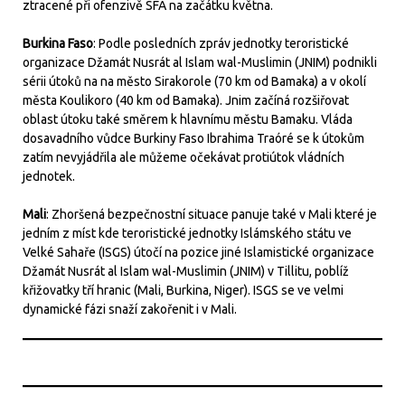
ztracené při ofenzivě SFA na začátku května.
Burkina Faso
: Podle posledních zpráv jednotky teroristické
organizace Džamát Nusrát al Islam wal-Muslimin (JNIM) podnikli
sérii útoků na na město Sirakorole (70 km od Bamaka) a v okolí
města Koulikoro (40 km od Bamaka). Jnim začíná rozšiřovat
oblast útoku také směrem k hlavnímu městu Bamaku. Vláda
dosavadního vůdce Burkiny Faso Ibrahima Traóré se k útokům
zatím nevyjádřila ale můžeme očekávat protiútok vládních
jednotek.
Mali
: Zhoršená bezpečnostní situace panuje také v Mali které je
jedním z míst kde teroristické jednotky Islámského státu ve
Velké Sahaře (ISGS) útočí na pozice jiné Islamistické organizace
Džamát Nusrát al Islam wal-Muslimin (JNIM) v Tillitu, poblíž
křižovatky tří hranic (Mali, Burkina, Niger). ISGS se ve velmi
dynamické fázi snaží zakořenit i v Mali.