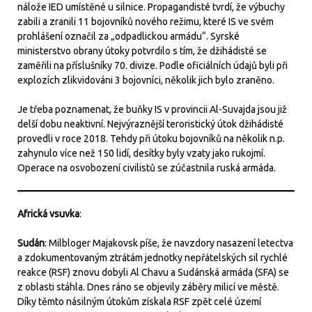
nálože IED umístěné u silnice. Propagandisté tvrdí, že výbuchy
zabili a zranili 11 bojovníků nového režimu, které IS ve svém
prohlášení označil za „odpadlickou armádu“. Syrské
ministerstvo obrany útoky potvrdilo s tím, že džihádisté se
zaměřili na příslušníky 70. divize. Podle oficiálních údajů byli při
explozích zlikvidováni 3 bojovníci, několik jich bylo zraněno.
Je třeba poznamenat, že buňky IS v provincii Al-Suvajda jsou již
delší dobu neaktivní. Nejvýraznější teroristický útok džihádisté
provedli v roce 2018. Tehdy při útoku bojovníků na několik n.p.
zahynulo více než 150 lidí, desítky byly vzaty jako rukojmí.
Operace na osvobození civilistů se zúčastnila ruská armáda.
Africká vsuvka
:
Sudán
: Milbloger Majakovsk píše, že navzdory nasazení letectva
a zdokumentovaným ztrátám jednotky nepřátelských sil rychlé
reakce (RSF) znovu dobyli Al Chavu a Sudánská armáda (SFA) se
z oblasti stáhla. Dnes ráno se objevily záběry milicí ve městě.
Díky těmto násilným útokům získala RSF zpět celé území