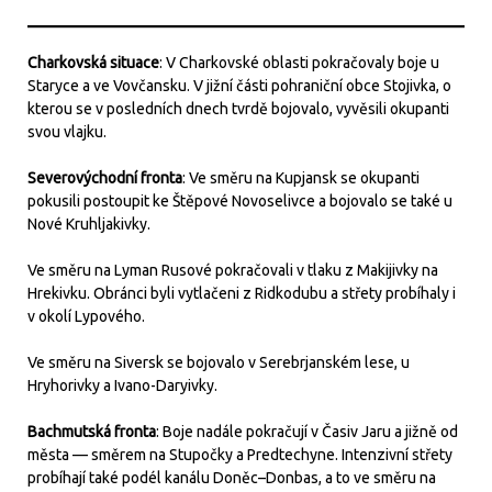
Charkovská situace
: V Charkovské oblasti pokračovaly boje u
Staryce a ve Vovčansku. V jižní části pohraniční obce Stojivka, o
kterou se v posledních dnech tvrdě bojovalo, vyvěsili okupanti
svou vlajku.
Severovýchodní fronta
: Ve směru na Kupjansk se okupanti
pokusili postoupit ke Štěpové Novoselivce a bojovalo se také u
Nové Kruhljakivky.
Ve směru na Lyman Rusové pokračovali v tlaku z Makijivky na
Hrekivku. Obránci byli vytlačeni z Ridkodubu a střety probíhaly i
v okolí Lypového.
Ve směru na Siversk se bojovalo v Serebrjanském lese, u
Hryhorivky a Ivano-Daryivky.
Bachmutská fronta
: Boje nadále pokračují v Časiv Jaru a jižně od
města — směrem na Stupočky a Predtechyne. Intenzivní střety
probíhají také podél kanálu Doněc–Donbas, a to ve směru na