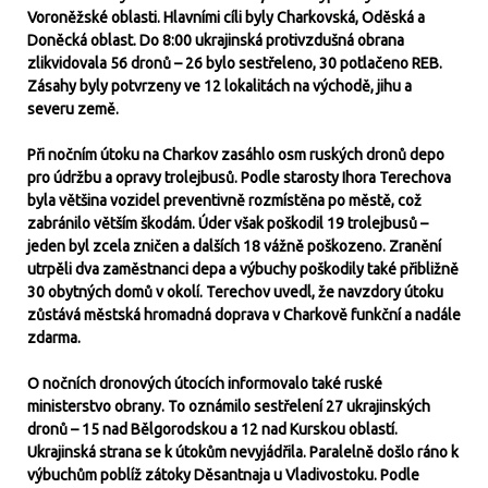
Voroněžské oblasti. Hlavními cíli byly Charkovská, Oděská a
Doněcká oblast. Do 8:00 ukrajinská protivzdušná obrana
zlikvidovala 56 dronů – 26 bylo sestřeleno, 30 potlačeno REB.
Zásahy byly potvrzeny ve 12 lokalitách na východě, jihu a
severu země.
Při nočním útoku na Charkov zasáhlo osm ruských dronů depo
pro údržbu a opravy trolejbusů. Podle starosty Ihora Terechova
byla většina vozidel preventivně rozmístěna po městě, což
zabránilo větším škodám. Úder však poškodil 19 trolejbusů –
jeden byl zcela zničen a dalších 18 vážně poškozeno. Zranění
utrpěli dva zaměstnanci depa a výbuchy poškodily také přibližně
30 obytných domů v okolí. Terechov uvedl, že navzdory útoku
zůstává městská hromadná doprava v Charkově funkční a nadále
zdarma.
O nočních dronových útocích informovalo také ruské
ministerstvo obrany. To oznámilo sestřelení 27 ukrajinských
dronů – 15 nad Bělgorodskou a 12 nad Kurskou oblastí.
Ukrajinská strana se k útokům nevyjádřila. Paralelně došlo ráno k
výbuchům poblíž zátoky Děsantnaja u Vladivostoku. Podle