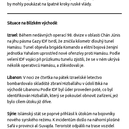
by mohly poukázat na špatné kroky ruské vlády.
Situace na Blízkém východě
:
Izrael
: Během nedávných operací 98. divize v oblasti Chán Júnis
na jihu pásma Gazy IDF tvrdí, že zničila kilometr dlouhý tunel
Hamásu. Tunel objevila brigáda Komando a elitní bojová ženijní
jednotka Yahalom uprostřed nové ofenzívy proti Hamásu. Podle
velení IDF vojáci při průzkumu tunelu zjistili, že se v něm ukrývá
několik operativců Hamásu, a zlikvidovali je.
Libanon
: V noci ze čtvrtka na pátek Izraelské letectvo
bombardovalo skladiště zbraní Hizballáhu v údolí Biká na
východě Libanonu Podle IDF byl úder proveden poté, co byl
identifikován Hizballáh, který se pokoušel obnovit zařízení, jež
bylo cílem útoku již dříve.
Sýrie
: Islámský stát se poprvé přihlásil k útokům na bojovníky
nového syrského režimu. K incidentům došlo na náhorní plošině
Safá v provincii al-Suvajda. Teroristé odpálili na trase vozidel