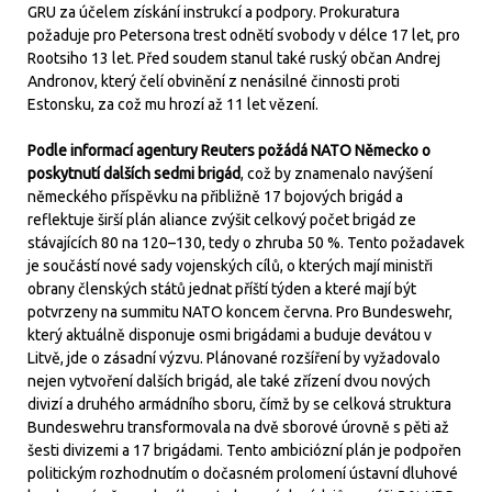
GRU za účelem získání instrukcí a podpory. Prokuratura
požaduje pro Petersona trest odnětí svobody v délce 17 let, pro
Rootsiho 13 let. Před soudem stanul také ruský občan Andrej
Andronov, který čelí obvinění z nenásilné činnosti proti
Estonsku, za což mu hrozí až 11 let vězení.
Podle informací agentury Reuters požádá NATO Německo o
poskytnutí dalších sedmi brigád
, což by znamenalo navýšení
německého příspěvku na přibližně 17 bojových brigád a
reflektuje širší plán aliance zvýšit celkový počet brigád ze
stávajících 80 na 120–130, tedy o zhruba 50 %. Tento požadavek
je součástí nové sady vojenských cílů, o kterých mají ministři
obrany členských států jednat příští týden a které mají být
potvrzeny na summitu NATO koncem června. Pro Bundeswehr,
který aktuálně disponuje osmi brigádami a buduje devátou v
Litvě, jde o zásadní výzvu. Plánované rozšíření by vyžadovalo
nejen vytvoření dalších brigád, ale také zřízení dvou nových
divizí a druhého armádního sboru, čímž by se celková struktura
Bundeswehru transformovala na dvě sborové úrovně s pěti až
šesti divizemi a 17 brigádami. Tento ambiciózní plán je podpořen
politickým rozhodnutím o dočasném prolomení ústavní dluhové