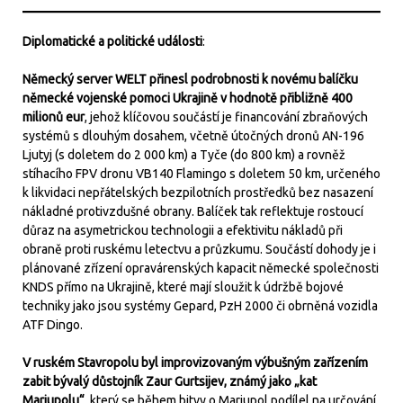
Diplomatické a politické události
:
Německý server WELT přinesl podrobnosti k novému balíčku
německé vojenské pomoci Ukrajině v hodnotě přibližně 400
milionů eur
, jehož klíčovou součástí je financování zbraňových
systémů s dlouhým dosahem, včetně útočných dronů AN-196
Ljutyj (s doletem do 2 000 km) a Tyče (do 800 km) a rovněž
stíhacího FPV dronu VB140 Flamingo s doletem 50 km, určeného
k likvidaci nepřátelských bezpilotních prostředků bez nasazení
nákladné protivzdušné obrany. Balíček tak reflektuje rostoucí
důraz na asymetrickou technologii a efektivitu nákladů při
obraně proti ruskému letectvu a průzkumu. Součástí dohody je i
plánované zřízení opravárenských kapacit německé společnosti
KNDS přímo na Ukrajině, které mají sloužit k údržbě bojové
techniky jako jsou systémy Gepard, PzH 2000 či obrněná vozidla
ATF Dingo.
V ruském Stavropolu byl improvizovaným výbušným zařízením
zabit bývalý důstojník Zaur Gurtsijev, známý jako „kat
Mariupolu“
, který se během bitvy o Mariupol podílel na určování