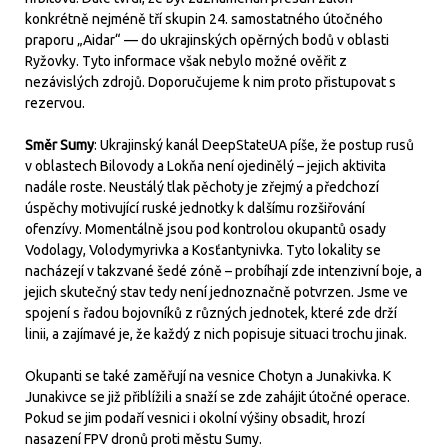
konkrétně nejméně tří skupin 24. samostatného útočného
praporu „Aidar“ — do ukrajinských opěrných bodů v oblasti
Ryžovky. Tyto informace však nebylo možné ověřit z
nezávislých zdrojů. Doporučujeme k nim proto přistupovat s
rezervou.
Směr
Sumy
: Ukrajinský kanál DeepStateUA píše, že postup rusů
v oblastech Bilovody a Lokňa není ojedinělý – jejich aktivita
nadále roste. Neustálý tlak pěchoty je zřejmý a předchozí
úspěchy motivující ruské jednotky k dalšímu rozšiřování
ofenzívy. Momentálně jsou pod kontrolou okupantů osady
Vodolagy, Volodymyrivka a Kosťantynivka. Tyto lokality se
nacházejí v takzvané šedé zóně – probíhají zde intenzivní boje, a
jejich skutečný stav tedy není jednoznačně potvrzen. Jsme ve
spojení s řadou bojovníků z různých jednotek, které zde drží
linii, a zajímavé je, že každý z nich popisuje situaci trochu jinak.
Okupanti se také zaměřují na vesnice Chotyn a Junakivka. K
Junakivce se již přiblížili a snaží se zde zahájit útočné operace.
Pokud se jim podaří vesnici i okolní výšiny obsadit, hrozí
nasazení FPV dronů proti městu Sumy.