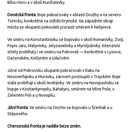
Bílou Horu a v okolí Kurďumivky.
Doněcká fronta
: Boje pokračovaly v oblasti Družby a na severu
Torecku, konkrétně na sídlišti Krymské. Na západním okraji
města se okupanti pokoušeli prorazit směrem k Nelipivce.
Ve směru na Konsťantinivku se bojovalo v okolí Romanivky, Zorji,
Popiv Jaru, Malynivky, Jelyzavetivky a Myroljubivky. Intenzivní
střety probíhaly i ve směru na Pokrovsk — konkrétně v Lysivce,
Dačenském, Kotlyném a Udačném.
Jižně od Pokrovsku okupanti pokračovali v tlaku na
Novoserhijivku a Muravku, zároveň postoupili v Trojckém. Boje
stále probíhají v okolí Andrijivky. Ve směru na Novopavlivku se
bojuje v Kostiantynopilu, Bahatyru, směrem na Vilne Pole, v
Zeleném Poli a u Novopilu.
Jižní fronta
: Ve směru na Orichiv se bojovalo u Ščerbak a u
Stěpového.
Chersonská fronta je nadále beze změn.