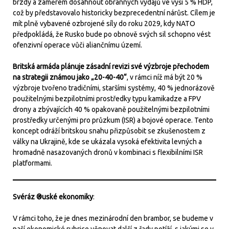
brzdy a záměrem dosáhnout obranných výdajů ve výši 5 % HDP,
což by představovalo historicky bezprecedentní nárůst. Cílem je
mít plně vybavené ozbrojené síly do roku 2029, kdy NATO
předpokládá, že Rusko bude po obnově svých sil schopno vést
ofenzivní operace vůči aliančnímu území.
Britská armáda plánuje zásadní revizi své výzbroje přechodem
na strategii známou jako „20-40-40“
, v rámci níž má být 20 %
výzbroje tvořeno tradičními, staršími systémy, 40 % jednorázově
použitelnými bezpilotními prostředky typu kamikadze a FPV
drony a zbývajících 40 % opakovaně použitelnými bezpilotními
prostředky určenými pro průzkum (ISR) a bojové operace. Tento
koncept odráží britskou snahu přizpůsobit se zkušenostem z
války na Ukrajině, kde se ukázala vysoká efektivita levných a
hromadně nasazovaných dronů v kombinaci s flexibilními ISR
platformami.
Svéráz ®uské ekonomiky
:
V rámci toho, že je dnes mezinárodní den brambor, se budeme v