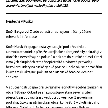
přičemž 250 000 vojáků bylo zabito a dalších 376 000 utrpělo
zranění s trvalými následky, jak uvádí IISS.
Neplecha
v
Rusku
:
Směr Belgorod
: Z této oblasti dnes nejsou hlášeny žádné
relevantní informace.
Směr Kursk
: Propagandista vystupující pod přezdívkou
DnevnikDesantnika píše, že ukrajinské ozbrojené síly pokračují v
útocích a nevzdávají se pokusů o průlom do Kurské oblasti. Útočí
v malých skupinách téměř nepřetržitě a zároveň provádějí
bezpilotní údery na ruské týlové pozice. Podle něj se od začátku
května měli Ukrajinci pokusit narušit ruské hranice více než
111krát.
V současnosti údajně drží ukrajinské jednotky léčebná zařízení u
obce Tětkino. Odtud se snaží postupovat na sever, s cílem
přerušit zásobovací trasy vedoucí do vesnice. Zároveň mají
podnikat útoky na jižním okraji obce, konkrétně v okolí místního
hřbitova. Dále tvrdí, že byl zaznamenán přesun záloh —