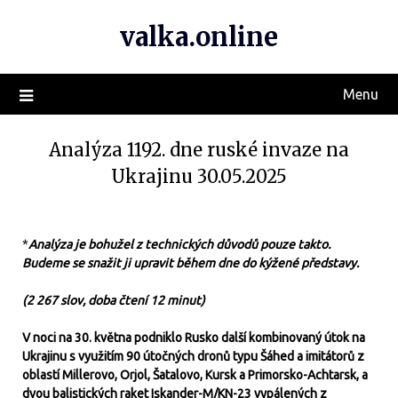
valka.online
Menu
Analýza 1192. dne ruské invaze na
Ukrajinu 30.05.2025
*
Analýza je bohužel z technických důvodů pouze takto.
Budeme se snažit ji upravit během dne do kýžené představy.
(2 267 slov, doba čtení 12 minut)
V noci na 30. května podniklo Rusko další kombinovaný útok na
Ukrajinu s využitím 90 útočných dronů typu Šáhed a imitátorů z
oblastí Millerovo, Orjol, Šatalovo, Kursk a Primorsko-Achtarsk, a
dvou balistických raket Iskander-M/KN-23 vypálených z