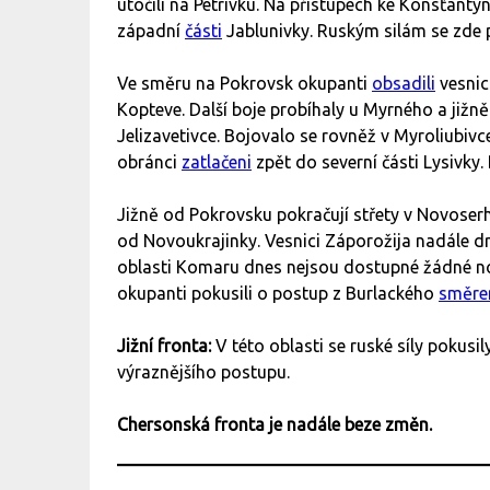
útočili na Petrivku. Na přístupech ke Konsťant
západní
části
Jablunivky. Ruským silám se zde
Ve směru na Pokrovsk okupanti
obsadili
vesnic
Kopteve. Další boje probíhaly u Myrného a jižně
Jelizavetivce. Bojovalo se rovněž v Myroliubiv
obránci
zatlačeni
zpět do severní části Lysivky.
Jižně od Pokrovsku pokračují střety v Novoserhi
od Novoukrajinky. Vesnici Záporožija nadále dr
oblasti Komaru dnes nejsou dostupné žádné no
okupanti pokusili o postup z Burlackého
směr
Jižní fronta:
V této oblasti se ruské síly pokusil
výraznějšího postupu.
Chersonská fronta je nadále beze změn.