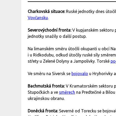
Charkovská situace:
Ruské jednotky dnes útočil
Vovčansku
.
Severovýchodní fronta:
V kupjanském sektoru p
jednotky snažily o další postup.
Na limanském směru útočili okupanti u obcí Na
i u Ridkodubu, odkud útočily ruské síly směrem 
střety u Zelené Dolyny a Jampolivky. Torské
po
Ve směru na Siversk se
bojovalo
u Hryhorivky a
Bachmutská fronta:
V Kramatorském sektoru pok
Stupočkách a ve
směrech
na Predtečiné a Bilou
ukrajinskou obranu.
Doněcká fronta:
Severně od Torecku se bojoval