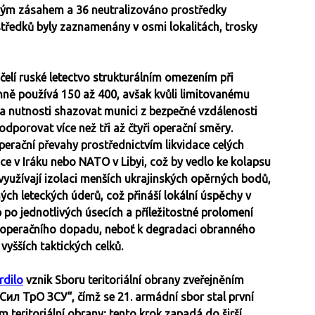
ímým zásahem a 36 neutralizováno prostředky
středků byly zaznamenány v osmi lokalitách, trosky
elí ruské letectvo strukturálním omezením při
ně používá 150 až 400, avšak kvůli limitovanému
ť a nutnosti shazovat munici z bezpečné vzdálenosti
porovat více než tři až čtyři operační směry.
rační převahy prostřednictvím likvidace celých
ice v Iráku nebo NATO v Libyi, což by vedlo ke kolapsu
 využívají izolaci menších ukrajinských opěrných bodů,
ých leteckých úderů, což přináší lokální úspěchy v
po jednotlivých úsecích a příležitostné prolomení
o operačního dopadu, neboť k degradaci obranného
vyšších taktických celků.
rdilo
vznik Sboru teritoriální obrany zveřejněním
л ТрО ЗСУ“, čímž se 21. armádní sbor stal první
 teritoriální obrany; tento krok zapadá do širší