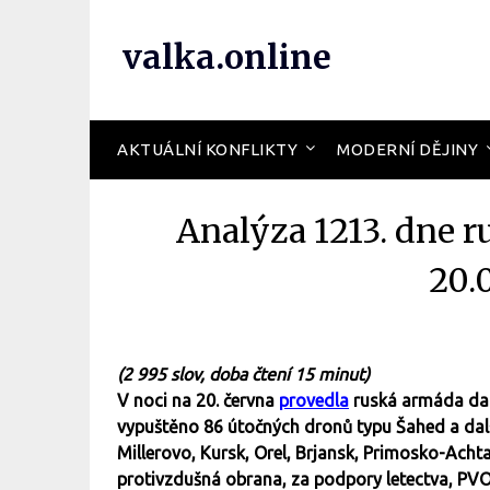
valka.online
AKTUÁLNÍ KONFLIKTY
MODERNÍ DĚJINY
Analýza 1213. dne r
20.
(2 995 slov, doba čtení 15 minut)
V noci na 20. června
provedla
ruská armáda dalš
vypuštěno 86 útočných dronů typu Šahed a další
Millerovo, Kursk, Orel, Brjansk, Primosko-Ach
protivzdušná obrana, za podpory letectva, PVO