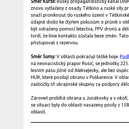
Směr Kursk:
Ruský propagandistický kanál Dn
znovu vytlačeny z osady Tětkino a ruské síly pro
snaží proniknout do ruského území v Tětkinsk
údajně došlo ke čtyřem pokusům o průnik v obl
být odraženy pomocí letectva, FPV dronů a dělo
tvrdí, že linie kontaktu zůstala beze změn. Tato 
přistupovat s rezervou.
Směr Sumy:
V oblasti pokračují těžké boje.
Pod
na neonacistický prapor Rusič, se jednotky 225.
lesním pásu jižně od Aleksejevky, ale bez úspě
HUR, které posilují obranu v Puškarevce. V obl
zaútočily tři ukrajinské skupiny za podpory děl
Zároveň probíhá obrana u Junákovky a v okolí, k
se situaci byly do oblasti nasazeny posily z 1
oblasti.