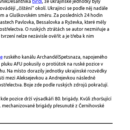
evnikDesantnika
tvrdí
, že ukrajinské jednotky byly
vádějí „čištění“ okolí. Ukrajinci se podle něj nadále
ém a Gluškovském směru. Za posledních 24 hodin
astech Pavlovka, Bessalovka a Ryževka, které měly
střelectva. O ruských ztrátách se autor nezmiňuje a
tvrzení nelze nezávisle ověřit a je třeba k nim
le
ruského kanálu ArchandělSpetsnaza, napojeného
 pluku AFU pokusily o protiútok na ruské pozice v
chu. Na místo dorazily jednotky ukrajinské rozvědky
asti mezi Aleksejevkou a Andrejevkou následně
ostřelectva. Boje zde podle ruských zdrojů pokračují.
de pozice drží výsadkáři 80. brigády. Kvůli zhoršující
58. mechanizované brigády přesunuté z Černihovské