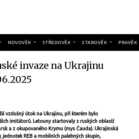
NOVOVĚK
STŘEDOVĚK
STAROVĚK
PRAVĚK
uské invaze na Ukrajinu
06.2025
í vzdušný útok na Ukrajinu, při kterém bylo
ch imitátorů. Letouny startovaly z ruských oblastí
tarsk a z okupovaného Krymu (mys Čauda). Ukrajinská
, jednotek REB a mobilních palebných skupin,