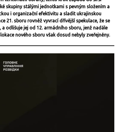
cké skupiny stálými jednotkami s pevným složením a
ickou i organizační efektivitu a sladit ukrajinskou
e 21. sboru rovněž vyvrací dřívější spekulace, že se
, a odlišuje jej od 12. armádního sboru, jenž nadále
islokace nového sboru však dosud nebyly zveřejněny.