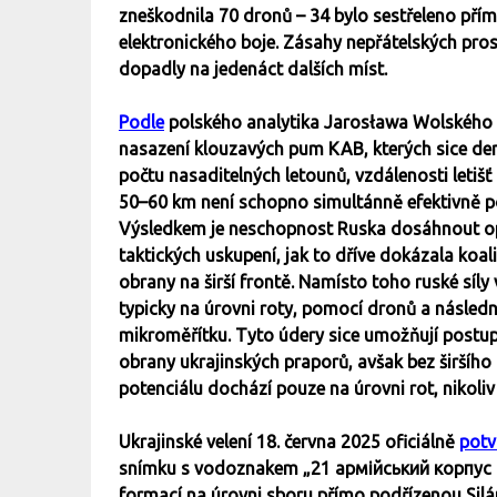
zneškodnila 70 dronů – 34 bylo sestřeleno př
elektronického boje. Zásahy nepřátelských pro
dopadly na jedenáct dalších míst.
Podle
polského analytika Jarosława Wolského č
nasazení klouzavých pum KAB, kterých sice den
počtu nasaditelných letounů, vzdálenosti letiš
50–60 km není schopno simultánně efektivně pod
Výsledkem je neschopnost Ruska dosáhnout ope
taktických uskupení, jak to dříve dokázala koal
obrany na širší frontě. Namísto toho ruské síly
typicky na úrovni roty, pomocí dronů a následn
mikroměřítku. Tyto údery sice umožňují postup 
obrany ukrajinských praporů, avšak bez širšíh
potenciálu dochází pouze na úrovni rot, nikoliv 
Ukrajinské velení 18. června 2025 oficiálně
potv
snímku s vodoznakem „21 армійський корпус Си
formací na úrovni sboru přímo podřízenou Silám