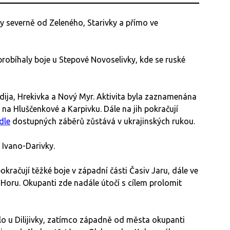
y severně od Zeleného, Starivky a přímo ve
robíhaly boje u Stepové Novoselivky, kde se ruské
dija, Hrekivka a Nový Myr. Aktivita byla zaznamenána
na Hluščenkové a Karpivku. Dále na jih pokračují
dle
dostupných záběrů zůstává v ukrajinských rukou.
 Ivano-Darivky.
račují těžké boje v západní části Časiv Jaru, dále ve
 Horu. Okupanti zde nadále útočí s cílem prolomit
o u Dilijivky, zatímco západně od města okupanti