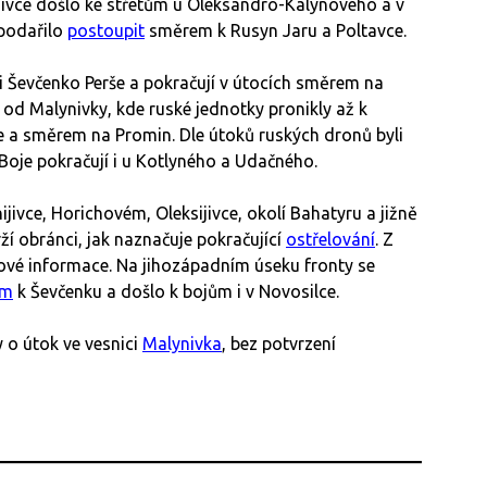
ynivce došlo ke střetům u Oleksandro-Kalynového a v
 podařilo
postoupit
směrem k Rusyn Jaru a Poltavce.
i Ševčenko Perše a pokračují v útocích směrem na
 od Malynivky, kde ruské jednotky pronikly až k
ce a směrem na Promin. Dle útoků ruských dronů byli
 Boje pokračují i u Kotlyného a Udačného.
jivce, Horichovém, Oleksijivce, okolí Bahatyru a jižně
ží obránci, jak naznačuje pokračující
ostřelování
. Z
vé informace. Na jihozápadním úseku fronty se
em
k Ševčenku a došlo k bojům i v Novosilce.
y o útok ve vesnici
Malynivka
, bez potvrzení