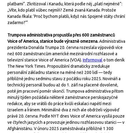
platbami“. Zkritizoval i Kanadu, která podle něj „platí nejméně“:
„Víte, kdo platil vůbec nejmíň? Země zvaná Kanada. Protože
Kanada říkala: ‘Proč bychom platili, když nás Spojené státy chrání
zadarmo?’“
Trumpova administrativa propustila přes 600 zaměstnanců
Voice of America, stanice bude výrazně omezena.
Administrativa
prezidenta Donalda Trumpa 20. června rozeslala výpovědi více
než 600 zaměstnancům americké mezinárodní rozhlasové a
televizní stanice Voice of America (VOA).
Informoval
o tom deník
The New York Times. Propouštění dramaticky zredukuje
personální základnu stanice na méně než 200 lidí — tedy
přibližně jednu sedminu stavu z počátku roku 2025. Novináři a
technický personál budou až do 1. září na placené dovolené,
poté jim pracovní poměr skončí. Trumpova administrativa přitom
minulý týden požádala některé zaměstnance perskojazyčné
redakce, aby se vrátili do práce kvůli eskalaci napětí mezi
Izraelem a Íránem. Minimálně dva z nich ale obdrželi výpověď
právě 20. června. Podle NYT dnes Voice of America vysílá pouze
ve čtyřech jazycích a provozuje jedinou rozhlasovou stanici — v
Afghánistánu. V únoru 2025 zaměstnávala přibližně 1 300