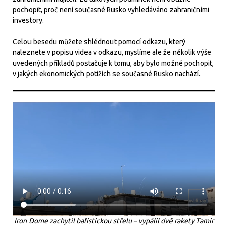
pochopit, proč není současné Rusko vyhledáváno zahraničními
investory.
Celou besedu můžete shlédnout pomocí odkazu, který
naleznete v popisu videa v odkazu, myslíme ale že několik výše
uvedených příkladů postačuje k tomu, aby bylo možné pochopit,
v jakých ekonomických potížích se současné Rusko nachází.
Iron Dome zachytil balistickou střelu – vypálil dvě rakety Tamir