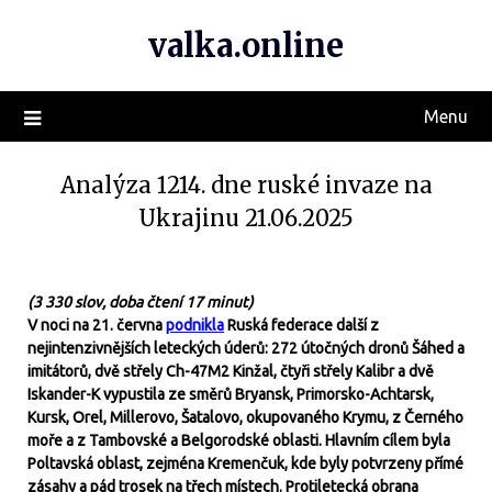
valka.online
Menu
Analýza 1214. dne ruské invaze na
Ukrajinu 21.06.2025
(3 330 slov, doba čtení 17 minut)
V noci na 21. června
podnikla
Ruská federace další z
nejintenzivnějších leteckých úderů: 272 útočných dronů Šáhed a
imitátorů, dvě střely Ch-47M2 Kinžal, čtyři střely Kalibr a dvě
Iskander-K vypustila ze směrů Bryansk, Primorsko-Achtarsk,
Kursk, Orel, Millerovo, Šatalovo, okupovaného Krymu, z Černého
moře a z Tambovské a Belgorodské oblasti. Hlavním cílem byla
Poltavská oblast, zejména Kremenčuk, kde byly potvrzeny přímé
zásahy a pád trosek na třech místech. Protiletecká obrana