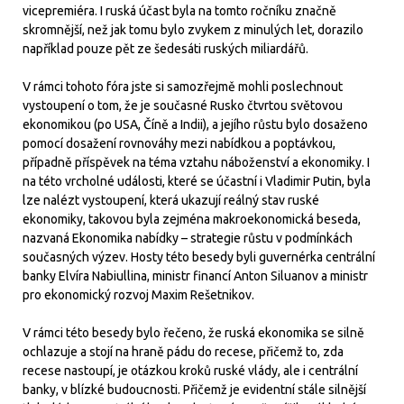
vicepremiéra. I ruská účast byla na tomto ročníku značně
skromnější, než jak tomu bylo zvykem z minulých let, dorazilo
například pouze pět ze šedesáti ruských miliardářů.
V rámci tohoto fóra jste si samozřejmě mohli poslechnout
vystoupení o tom, že je současné Rusko čtvrtou světovou
ekonomikou (po USA, Číně a Indii), a jejího růstu bylo dosaženo
pomocí dosažení rovnováhy mezi nabídkou a poptávkou,
případně příspěvek na téma vztahu náboženství a ekonomiky. I
na této vrcholné události, které se účastní i Vladimir Putin, byla
lze nalézt vystoupení, která ukazují reálný stav ruské
ekonomiky, takovou byla zejména makroekonomická beseda,
nazvaná Ekonomika nabídky – strategie růstu v podmínkách
současných výzev. Hosty této besedy byli guvernérka centrální
banky Elvíra Nabiullina, ministr financí Anton Siluanov a ministr
pro ekonomický rozvoj Maxim Rešetnikov.
V rámci této besedy bylo řečeno, že ruská ekonomika se silně
ochlazuje a stojí na hraně pádu do recese, přičemž to, zda
recese nastoupí, je otázkou kroků ruské vlády, ale i centrální
banky, v blízké budoucnosti. Přičemž je evidentní stále silnější