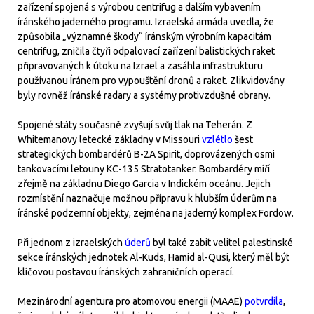
zařízení spojená s výrobou centrifug a dalším vybavením
íránského jaderného programu. Izraelská armáda uvedla, že
způsobila „významné škody“ íránským výrobním kapacitám
centrifug, zničila čtyři odpalovací zařízení balistických raket
připravovaných k útoku na Izrael a zasáhla infrastrukturu
používanou Íránem pro vypouštění dronů a raket. Zlikvidovány
byly rovněž íránské radary a systémy protivzdušné obrany.
Spojené státy současně zvyšují svůj tlak na Teherán. Z
Whitemanovy letecké základny v Missouri
vzlétlo
šest
strategických bombardérů B-2A Spirit, doprovázených osmi
tankovacími letouny KC-135 Stratotanker. Bombardéry míří
zřejmě na základnu Diego Garcia v Indickém oceánu. Jejich
rozmístění naznačuje možnou přípravu k hlubším úderům na
íránské podzemní objekty, zejména na jaderný komplex Fordow.
Při jednom z izraelských
úderů
byl také zabit velitel palestinské
sekce íránských jednotek Al-Kuds, Hamid al-Qusi, který měl být
klíčovou postavou íránských zahraničních operací.
Mezinárodní agentura pro atomovou energii (MAAE)
potvrdila
,