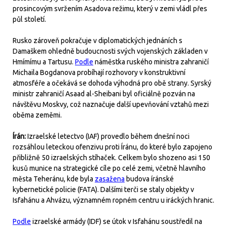
prosincovým svržením Asadova režimu, který v zemi vládl přes
půl století.
Rusko zároveň pokračuje v diplomatických jednáních s
Damaškem ohledně budoucnosti svých vojenských základen v
Hmímímu a Tartusu.
Podle
náměstka ruského ministra zahraničí
Michaila Bogdanova probíhají rozhovory v konstruktivní
atmosféře a očekává se dohoda výhodná pro obě strany. Syrský
ministr zahraničí Asaad al-Sheibani byl oficiálně pozván na
návštěvu Moskvy, což naznačuje další upevňování vztahů mezi
oběma zeměmi.
Írán:
Izraelské letectvo (IAF) provedlo během dnešní noci
rozsáhlou leteckou ofenzivu proti Íránu, do které bylo zapojeno
přibližně 50 izraelských stíhaček. Celkem bylo shozeno asi 150
kusů munice na strategické cíle po celé zemi, včetně hlavního
města Teheránu, kde byla
zasažena
budova íránské
kybernetické policie (FATA). Dalšími terči se staly objekty v
Isfahánu a Ahvázu, významném ropném centru u iráckých hranic.
Podle
izraelské armády (IDF) se útok v Isfahánu soustředil na