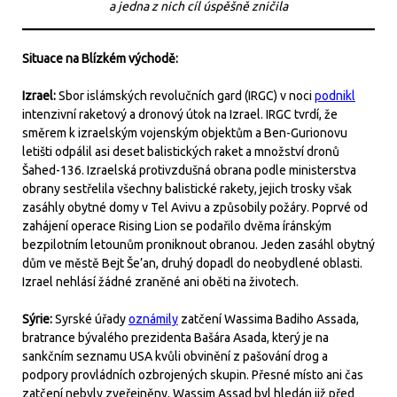
a jedna z nich cíl úspěšně zničila
Situace na Blízkém východě:
Izrael:
Sbor islámských revolučních gard (IRGC) v noci
podnikl
intenzivní raketový a dronový útok na Izrael. IRGC tvrdí, že
směrem k izraelským vojenským objektům a Ben-Gurionovu
letišti odpálil asi deset balistických raket a množství dronů
Šahed-136. Izraelská protivzdušná obrana podle ministerstva
obrany sestřelila všechny balistické rakety, jejich trosky však
zasáhly obytné domy v Tel Avivu a způsobily požáry. Poprvé od
zahájení operace Rising Lion se podařilo dvěma íránským
bezpilotním letounům proniknout obranou. Jeden zasáhl obytný
dům ve městě Bejt Še’an, druhý dopadl do neobydlené oblasti.
Izrael nehlásí žádné zraněné ani oběti na životech.
Sýrie:
Syrské úřady
oznámily
zatčení Wassima Badiho Assada,
bratrance bývalého prezidenta Bašára Asada, který je na
sankčním seznamu USA kvůli obvinění z pašování drog a
podpory provládních ozbrojených skupin. Přesné místo ani čas
zatčení nebyly zveřejněny. Wassim Assad byl hledán již před