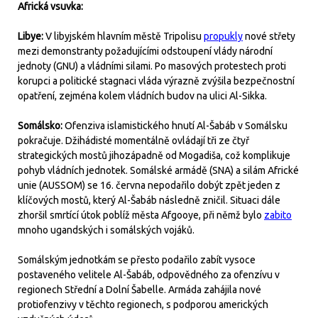
Africká vsuvka:
Libye:
V libyjském hlavním městě Tripolisu
propukly
nové střety
mezi demonstranty požadujícími odstoupení vlády národní
jednoty (GNU) a vládními silami. Po masových protestech proti
korupci a politické stagnaci vláda výrazně zvýšila bezpečnostní
opatření, zejména kolem vládních budov na ulici Al-Sikka.
Somálsko:
Ofenziva islamistického hnutí Al-Šabáb v Somálsku
pokračuje. Džihádisté momentálně ovládají tři ze čtyř
strategických mostů jihozápadně od Mogadiša, což komplikuje
pohyb vládních jednotek. Somálské armádě (SNA) a silám Africké
unie (AUSSOM) se 16. června nepodařilo dobýt zpět jeden z
klíčových mostů, který Al-Šabáb následně zničil. Situaci dále
zhoršil smrtící útok poblíž města Afgooye, při němž bylo
zabito
mnoho ugandských i somálských vojáků.
Somálským jednotkám se přesto podařilo zabít vysoce
postaveného velitele Al-Šabáb, odpovědného za ofenzívu v
regionech Střední a Dolní Šabelle. Armáda zahájila nové
protiofenzivy v těchto regionech, s podporou amerických