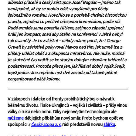
albanští přátelé a český zástupce Josef Bogdan – jméno tak
nenápadné, až by se mohlo zdát vymyšlené pro účely
špionážního románu. Hovořilo se o potřebě chránit historickou
pravdu, zejména tu pečlivě ořezanou kremelskou, podle níž
Rudá armáda sama porazila Hitlera, zatímco západní spojenci
hráli jen kompars, snad aby Stalin na konferenci v Jaltě nebyl
tak osamělý. Je to zvláštní – někdy máme pocit, že i George
Orwell by závistivě pokyvoval hlavou nad tím, jak umně lze z
příšery udělat oběť a z okupanta mírotvůrce. Ale nuže, možná
je skutečně čas vrátit se ke starým dobrým zásadám: bdělosti a
podezíravosti. Protože přece jen, jak říkával dobrý voják Švejk,
lepší jedna rána zepředu než dvě zezadu od takové pěkně
zorganizované páté kolony.
V zákopech i daleko od fronty probíhá tichý boj o návrat k
běžnému životu. Tisíce Ukrajinců – vojáků i civilistů – přišly vinou
války o ruku nebo nohu. Díky nejnovějším technologiím ale
můžeme
dát jejich příběhům nový směr. Proto bychom opět ve
spolupráci
s
Česká stopa z. s.
rádi představili novou
sbírku
.