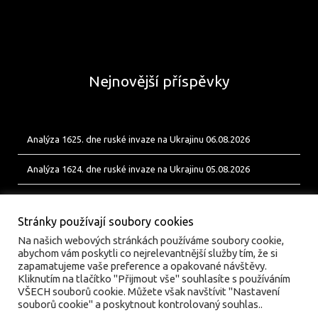
Nejnovější příspěvky
Analýza 1625. dne ruské invaze na Ukrajinu 06.08.2026
Analýza 1624. dne ruské invaze na Ukrajinu 05.08.2026
Analýza 1623. dne ruské invaze na Ukrajinu 04.08.2026
Stránky používají soubory cookies
Na našich webových stránkách používáme soubory cookie,
abychom vám poskytli co nejrelevantnější služby tím, že si
zapamatujeme vaše preference a opakované návštěvy.
Kliknutím na tlačítko "Přijmout vše" souhlasíte s používáním
VŠECH souborů cookie. Můžete však navštívit "Nastavení
souborů cookie" a poskytnout kontrolovaný souhlas..