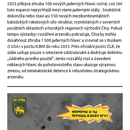
2023 přibývá zhruba 100 nových jaderných hlavic ročně, což činí
tuto expanzi nejrychlejší mezi všemi jadernými státy . Souběžně
dokončila nebo staví asi 350 nových mezikontinentálních
balistických raketových silo-struktur, rozmístěných v severních
pouštních oblastech a horských regionech východní Číny. Pokud
tempo výstavby i rozšíření arzenálu pokračuje, Čína by mohla
dosáhnout zhruba 1 500 jaderných hlavic a srovnat se s Ruskem
či USA i v počtu ICBM do roku 2035. Přes oficiální pozici ČLR, že
stále usiluje pouze o omezené odstrašování a dodržuje doktrínu
„žádného prvního použití“, tento rozsáhlý růst a zavedení
některých hlavic do pohotovostního stavu ukazuje výraznou
změnu, od minimalistické detence k robustnímu strategickému
arzenálu.