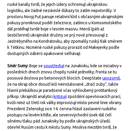
ruské kanály tvrdí, že jejich údery ochromují ukrajinskou
logistiku, ale žádné nezávislé důkazy to zatím nepotvrdily. V
prostoru Novyj Put panuje relativní klid s občasnými ukrajinskými
pokusy proniknout podél železnice, zatímco u Komsomolského
dál probíhají tvrdé boje v lesním masivu. Menší (pěti až
šestičlenné) ukrajinské družiny se prý nově přesouvají z
Jastrebyného na Kondratovku, aby zpomalily ruský tlak směrem
k Tětkinu. Nicméně ruské pokusy prorazit od Makejevky podle
dostupných záběrů opakovaně selhávají.
Směr Sumy:
Boje se
soustřeďují
na Junakivku, kde se iniciativy v
posledních dnech znovu chopily ruské jednotky; fronta se tu
posouvá doslova po betonových blocích. DeepState
upozornil
,
že na okraji obce dosud leží neinstalované „dračí zuby“, takže
hlavní překážkou je paradoxně včas vyhloubený protitankový
příkop. Ukrajinští analytici
kritizují
zpoždění opevňovacích prací,
kvůli nimž už třetí rok války improvizují místo pevné linie obrany.
Prezident Zelenskyj sice 14. června hlásil zastavení ruského
postupu na levém křídle, ale severovýchodní úsek dál čelí
silnému tlaku; pád Junakivky by podle ukrajinských úřadů
otevřel Rusům cestu k městu Sumy. Moskva mezitím tvrdí, že