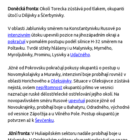
Doněcká fronta:
Okolí Torecka zůstává pod tlakem, okupanti
útočí u Dilijivky a Ščerbynivky.
V oblasti Jablunivky směrem na Konsťantynivku Rusové po
intenzivním
útoku upevnili pozice na jihozápadním okraji a
pokračují
v pomalém postupu podél silnice H-32 směrem na
Poltavku. Tvrdé střety hlášeny i u Malynivky, Myrného,
Myroljubivky, Prominu, Lysivky a
Udačného
.
Jižně od Pokrovsku pokračují pokusy okupantů o postup u
Novomykolajivky a Muravky, intenzivní boje probíhají rovněž v
oblasti Horichového a
Oleksijivky
. Situace v Oleksijivce zůstává
nejistá, ovšem
nepřítomnost
okupantů přímo ve vesnici
naznačuje ruské dělostřelecké ostřelování jejího okolí. Na
novopavlivském směru Rusové
upevňují
pozice jižně od
Novoukrajinky, probíhají boje u Bahatyru, Odradného, východně
od vesnice Zápořžija a u Vilného Pole. Postup okupantů je
potvrzen až k
Ševčenku
.
Jižní fronta:
V Huliaipilském sektoru nadále probíhají boje u
Malynivky. V Orichivském sektoru okupanti pokračují ve snaze