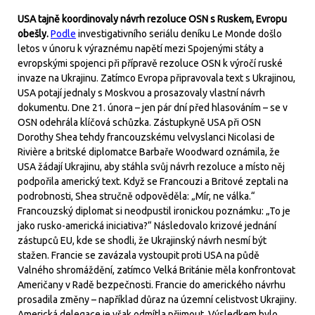
USA tajně koordinovaly návrh rezoluce OSN s Ruskem, Evropu
obešly.
Podle
investigativního seriálu deníku Le Monde došlo
letos v únoru k výraznému napětí mezi Spojenými státy a
evropskými spojenci při přípravě rezoluce OSN k výročí ruské
invaze na Ukrajinu. Zatímco Evropa připravovala text s Ukrajinou,
USA potají jednaly s Moskvou a prosazovaly vlastní návrh
dokumentu. Dne 21. února – jen pár dní před hlasováním – se v
OSN odehrála klíčová schůzka. Zástupkyně USA při OSN
Dorothy Shea tehdy francouzskému velvyslanci Nicolasi de
Rivière a britské diplomatce Barbaře Woodward oznámila, že
USA žádají Ukrajinu, aby stáhla svůj návrh rezoluce a místo něj
podpořila americký text. Když se Francouzi a Britové zeptali na
podrobnosti, Shea stručně odpověděla: „Mír, ne válka.“
Francouzský diplomat si neodpustil ironickou poznámku: „To je
jako rusko-americká iniciativa?“ Následovalo krizové jednání
zástupců EU, kde se shodli, že Ukrajinský návrh nesmí být
stažen. Francie se zavázala vystoupit proti USA na půdě
Valného shromáždění, zatímco Velká Británie měla konfrontovat
Američany v Radě bezpečnosti. Francie do amerického návrhu
prosadila změny – například důraz na územní celistvost Ukrajiny.
Americká delegace je však odmítla přijmout. Výsledkem bylo