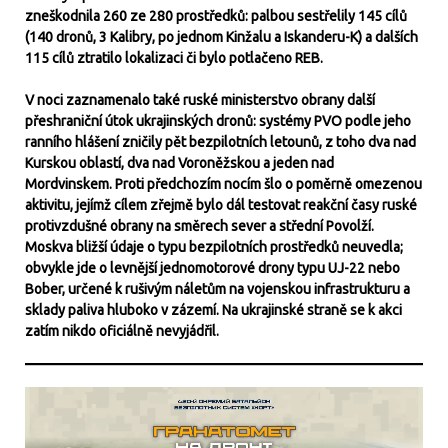
zneškodnila 260 ze 280 prostředků: palbou sestřelily 145 cílů
(140 dronů, 3 Kalibry, po jednom Kinžalu a Iskanderu-K) a dalších
115 cílů ztratilo lokalizaci či bylo potlačeno REB.
V noci zaznamenalo také ruské ministerstvo obrany další
přeshraniční útok ukrajinských dronů: systémy PVO podle jeho
ranního hlášení zničily pět bezpilotních letounů, z toho dva nad
Kurskou oblastí, dva nad Voroněžskou a jeden nad
Mordvinskem. Proti předchozím nocím šlo o poměrně omezenou
aktivitu, jejímž cílem zřejmě bylo dál testovat reakční časy ruské
protivzdušné obrany na směrech sever a střední Povolží.
Moskva bližší údaje o typu bezpilotních prostředků neuvedla;
obvykle jde o levnější jednomotorové drony typu UJ-22 nebo
Bober, určené k rušivým náletům na vojenskou infrastrukturu a
sklady paliva hluboko v zázemí. Na ukrajinské straně se k akci
zatím nikdo oficiálně nevyjádřil.