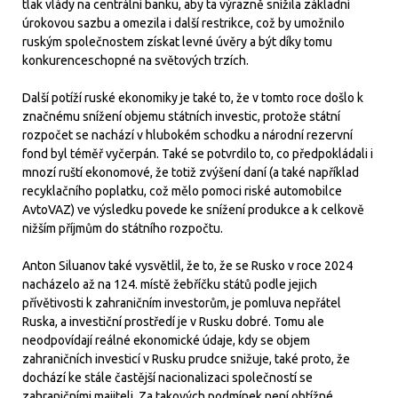
tlak vlády na centrální banku, aby ta výrazně snížila základní
úrokovou sazbu a omezila i další restrikce, což by umožnilo
ruským společnostem získat levné úvěry a být díky tomu
konkurenceschopné na světových trzích.
Další potíží ruské ekonomiky je také to, že v tomto roce došlo k
značnému snížení objemu státních investic, protože státní
rozpočet se nachází v hlubokém schodku a národní rezervní
fond byl téměř vyčerpán. Také se potvrdilo to, co předpokládali i
mnozí ruští ekonomové, že totiž zvýšení daní (a také například
recyklačního poplatku, což mělo pomoci riské automobilce
AvtoVAZ) ve výsledku povede ke snížení produkce a k celkově
nižším příjmům do státního rozpočtu.
Anton Siluanov také vysvětlil, že to, že se Rusko v roce 2024
nacházelo až na 124. místě žebříčku států podle jejich
přívětivosti k zahraničním investorům, je pomluva nepřátel
Ruska, a investiční prostředí je v Rusku dobré. Tomu ale
neodpovídají reálné ekonomické údaje, kdy se objem
zahraničních investicí v Rusku prudce snižuje, také proto, že
dochází ke stále častější nacionalizaci společností se
zahraničními majiteli. Za takových podmínek není obtížné