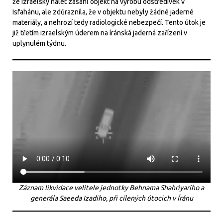
že izraelský nálet zasáhl objekt na výrobu odstředivek v
Isfahánu, ale zdůraznila, že v objektu nebyly žádné jaderné
materiály, a nehrozí tedy radiologické nebezpečí. Tento útok je
již třetím izraelským úderem na íránská jaderná zařízení v
uplynulém týdnu.
Záznam likvidace velitele jednotky Behnama Shahriyariho a
generála Saeeda Izadiho, při cílených útocích v Íránu