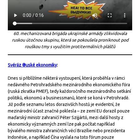
60. mechanizovaná brigáda ukrajinské armády zlikvidovala
ruskou útočnou skupinu, která se pokoušela proniknout pod
rouškou tmy s využitím protitermálních plášťů
Svéráz ®uské ekonomiky
:
Dnes si přiblížíme některá vystoupení, která proběhla v rámci
nedávného Petrohradského mezinárodního ekonomického fóra
(ruská zkratka PMEF), tedy každoročního mezinárodního setkání
politiků, ekonomů a businessmanů, které se koná v Petrohradě.
Již podle seznamu letos dorazivších hostů je evidentní, že
mezinárodní účast značně poklesla – ze zemí EU dorazil pouze
maďarský ministr zahraničí Péter Szijjártó, mezi další hosty z
ekonomicky významných zemí lze pak počítat například
bývalého ministra zahraničních věcí Brazílie nebo prezidenta
Indonésie, a například Čína vyslala na toto fórum pouze