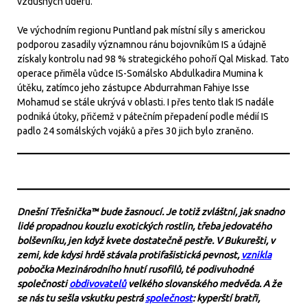
vzdušných úderů.
Ve východním regionu Puntland pak místní síly s americkou
podporou zasadily významnou ránu bojovníkům IS a údajně
získaly kontrolu nad 98 % strategického pohoří Qal Miskad. Tato
operace přiměla vůdce IS-Somálsko Abdulkadira Mumina k
útěku, zatímco jeho zástupce Abdurrahman Fahiye Isse
Mohamud se stále ukrývá v oblasti. I přes tento tlak IS nadále
podniká útoky, přičemž v pátečním přepadení podle médií IS
padlo 24 somálských vojáků a přes 30 jich bylo zraněno.
Dnešní Třešnička™ bude žasnoucí. Je totiž zvláštní, jak snadno
lidé propadnou kouzlu exotických rostlin, třeba jedovatého
bolševníku, jen když kvete dostatečně pestře. V Bukurešti, v
zemi, kde kdysi hrdě stávala protifašistická pevnost,
vznikla
pobočka Mezinárodního hnutí rusofilů, té podivuhodné
společnosti
obdivovatelů
velkého slovanského medvěda. A že
se nás tu sešla vskutku pestrá
společnost
: kyperští bratři,