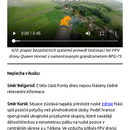
420. prapor bezpilotních systémů provedl testovací let FPV
dronu Queen Hornet s namontovaným granátometem RPG-75
Neplecha v Rusku:
Směr Belgorod:
Z této části fronty dnes nejsou hlášeny žádné
relevantní informace.
Směr Kursk:
Situace zůstává napjatá, přestože ruské
zdroje
hlásí
spíš poziční potyčky než plnohodnotné útoky. Podél hranice
operují malé ukrajinské průzkumné skupiny, které navádějí
dělostřeleckou a minometnou palbu na ruské pozice v
centrálním okrese a u Tětkina. Ve vzduchu přibylo FPV dronů;