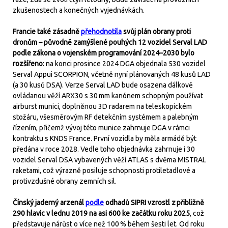
zkušenostech a konečných vyjednávkách.
Francie také zásadně
přehodnotila
svůj plán obrany proti
dronům – původně zamýšlené pouhých 12 vozidel Serval LAD
podle zákona o vojenském programování 2024–2030 bylo
rozšířeno
: na konci prosince 2024 DGA objednala 530 vozidel
Serval Appui SCORPION, včetně nyní plánovaných 48 kusů LAD
(a 30 kusů DSA). Verze Serval LAD bude osazena dálkově
ovládanou věží ARX30 s 30 mm kanónem schopným používat
airburst munici, doplněnou 3D radarem na teleskopickém
stožáru, všesměrovým RF detekčním systémem a palebným
řízením, přičemž vývoj této munice zahrnuje DGA v rámci
kontraktu s KNDS France. První vozidla by měla armádě být
předána v roce 2028. Vedle toho objednávka zahrnuje i 30
vozidel Serval DSA vybavených věží ATLAS s dvěma MISTRAL
raketami, což výrazně posiluje schopnosti protiletadlové a
protivzdušné obrany zemních sil.
Čínský jaderný arzenál
podle
odhadů SIPRI vzrostl z přibližně
290 hlavic v lednu 2019 na asi 600 ke začátku roku 2025
, což
představuje nárůst o více než 100 % během šesti let. Od roku