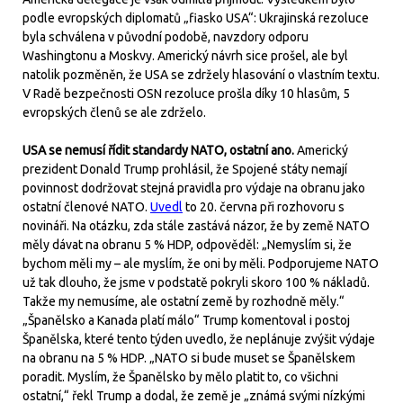
podle evropských diplomatů „fiasko USA“: Ukrajinská rezoluce
byla schválena v původní podobě, navzdory odporu
Washingtonu a Moskvy. Americký návrh sice prošel, ale byl
natolik pozměněn, že USA se zdržely hlasování o vlastním textu.
V Radě bezpečnosti OSN rezoluce prošla díky 10 hlasům, 5
evropských členů se ale zdrželo.
USA se nemusí řídit standardy NATO, ostatní ano.
Americký
prezident Donald Trump prohlásil, že Spojené státy nemají
povinnost dodržovat stejná pravidla pro výdaje na obranu jako
ostatní členové NATO.
Uvedl
to 20. června při rozhovoru s
novináři. Na otázku, zda stále zastává názor, že by země NATO
měly dávat na obranu 5 % HDP, odpověděl: „Nemyslím si, že
bychom měli my – ale myslím, že oni by měli. Podporujeme NATO
už tak dlouho, že jsme v podstatě pokryli skoro 100 % nákladů.
Takže my nemusíme, ale ostatní země by rozhodně měly.“
„Španělsko a Kanada platí málo“ Trump komentoval i postoj
Španělska, které tento týden uvedlo, že neplánuje zvýšit výdaje
na obranu na 5 % HDP. „NATO si bude muset se Španělskem
poradit. Myslím, že Španělsko by mělo platit to, co všichni
ostatní,“ řekl Trump a dodal, že země je „známá svými nízkými