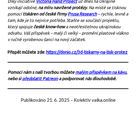
Díky iniciativě
Victoria Hand Project
už dnes na Ukrajině
vznikají odolné,
na míru navržené protézy
. Na místě se tisknou
pomocí
tiskáren od české firmy
Prusa Research
– rychle, levně a
tam, kde je to nejvíce potřeba. Staňte se součástí projektu,
který spojuje
české know-how
a neotřesitelnou ukrajinskou
odvahu. Váš příspěvek – malý či velký – promění plastové vlákno
v ručně vyrobenou šanci na nový začátek.
Přispět můžete zde:
https://donio.cz/3d-tiskarny-na-tisk-protez
Pomoci nám s naší tvorbou můžete
malým příspěvkem na kávu
,
nebo si
předplatit Patreon
a podporovat nás dlouhodobě.
Publikováno
21. 6. 2025
–
Kolektiv valka.online