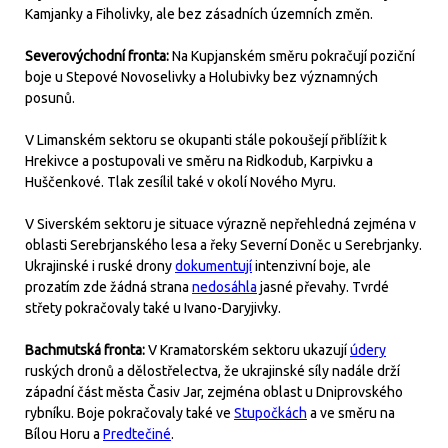
Kamjanky a Fiholivky, ale bez zásadních územních změn.
Severovýchodní fronta:
Na Kupjanském směru pokračují poziční
boje u Stepové Novoselivky a Holubivky bez významných
posunů.
V Limanském sektoru se okupanti stále pokoušejí přiblížit k
Hrekivce a postupovali ve směru na Ridkodub, Karpivku a
Huščenkové. Tlak zesílil také v okolí Nového Myru.
V Siverském sektoru je situace výrazně nepřehledná zejména v
oblasti Serebrjanského lesa a řeky Severní Doněc u Serebrjanky.
Ukrajinské i ruské drony
dokumentují
intenzivní boje, ale
prozatím zde žádná strana
nedosáhla
jasné převahy. Tvrdé
střety pokračovaly také u Ivano-Daryjivky.
Bachmutská fronta:
V Kramatorském sektoru ukazují
údery
ruských dronů a dělostřelectva, že ukrajinské síly nadále drží
západní část města Časiv Jar, zejména oblast u Dniprovského
rybníku. Boje pokračovaly také ve
Stupočkách
a ve směru na
Bílou Horu a
Predtečiné
.