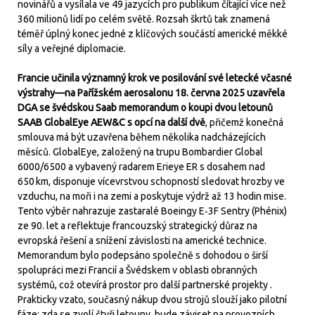
novinářů a vysílala ve 49 jazycích pro publikum čítající více než
360 milionů lidí po celém světě. Rozsah škrtů tak znamená
téměř úplný konec jedné z klíčových součástí americké měkké
síly a veřejné diplomacie.
Francie učinila významný krok ve posilování své letecké včasné
výstrahy—na Pařížském aerosalonu 18. června 2025 uzavřela
DGA se švédskou Saab memorandum o koupi dvou letounů
SAAB GlobalEye AEW&C s opcí na další dvě
, přičemž konečná
smlouva má být uzavřena během několika nadcházejících
měsíců. GlobalEye, založený na trupu Bombardier Global
6000/6500 a vybavený radarem Erieye ER s dosahem nad
650 km, disponuje vícevrstvou schopností sledovat hrozby ve
vzduchu, na moři i na zemi a poskytuje výdrž až 13 hodin mise.
Tento výběr nahrazuje zastaralé Boeingy E‑3F Sentry (Phénix)
ze 90. let a reflektuje francouzský strategický důraz na
evropská řešení a snížení závislosti na americké technice.
Memorandum bylo podepsáno společně s dohodou o širší
spolupráci mezi Francií a Švédskem v oblasti obranných
systémů, což otevírá prostor pro další partnerské projekty .
Prakticky vzato, současný nákup dvou strojů slouží jako pilotní
fáze; zda se zvolí čtyři letouny, bude záviset na provozních