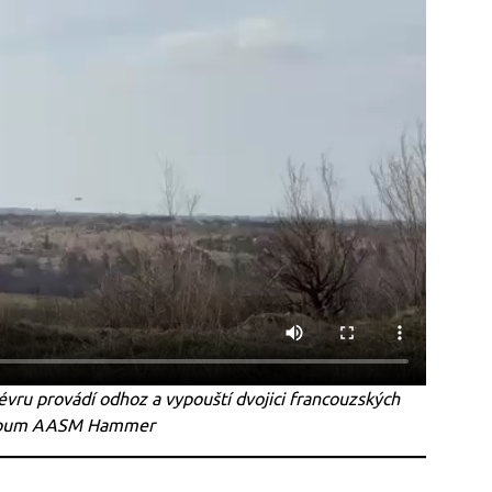
ru provádí odhoz a vypouští dvojici francouzských
 pum AASM Hammer