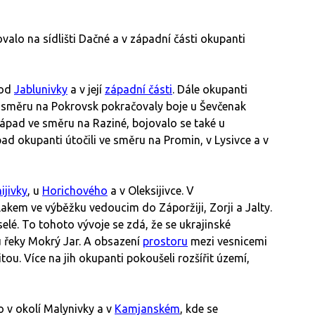
ovalo na sídlišti Dačné a v západní části okupanti
 od
Jablunivky
a v její
západní části
. Dále okupanti
Ve směru na Pokrovsk pokračovaly boje u Ševčenak
 západ ve směru na Raziné, bojovalo se také u
pad okupanti útočili ve směru na Promin, v Lysivce a v
ijivky
, u
Horichového
a v Oleksijivce. V
akem ve výběžku vedoucim do Záporžiji, Zorji a Jalty.
lé. To tohoto vývoje se zdá, že se ukrajinské
u řeky Mokrý Jar. A obsazení
prostoru
mezi vesnicemi
ou. Více na jih okupanti pokoušeli rozšířit území,
o v okolí Malynivky a v
Kamjanském
, kde se