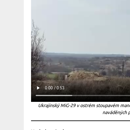
Ukrajinský MiG-29 v ostrém stoupavém manév
naváděných