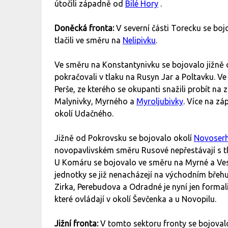
útočili západně od
Bilé Hory
.
Doněcká fronta:
V severní části Torecku se boj
tlačili ve směru na
Nelipivku
.
Ve směru na Konstantynivku se bojovalo jižně
pokračovali v tlaku na Rusyn Jar a Poltavku. 
Perše, ze kterého se okupanti snažili probít na
Malynivky, Myrného a
Myroljubivky
. Více na zá
okolí Udačného.
Jižně od Pokrovsku se bojovalo okolí
Novoserh
novopavlivském směru Rusové nepřestávají s tl
U Komáru se bojovalo ve směru na Myrné a Vese
jednotky se již nenacházejí na východním břeh
Zirka, Perebudova a Odradné je nyní jen formalit
které ovládají v okolí Ševčenka a u Novopilu.
Jižní fronta:
V tomto sektoru fronty se bojoval