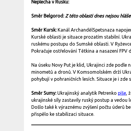
Neplecha v Rusku:
Směr Belgorod:
Z této oblasti dnes nejsou hláš
Směr Kursk:
Kanál ArchandělSpetsnaza napojen
Kurské oblasti je situace prozatím stabilní. Ukr
ruskému postupu do Sumské oblasti. V Ryževce a
Pokračuje ostřelování Tětkina a nasazení FPV dr
Na úseku Novy Put je klid, Ukrajinci zde podle ně
minometů a dronů. V Komsomolském drží Ukrajin
pohybují v pohraničních lesích. Situace je i zde s
Směr Sumy:
Ukrajinský analytik Petrenko
píše
, 
ukrajinské síly zastavily ruský postup a vedou
Došlo také k výraznému zvýšení počtu úderů bez
přispělo ke stabilizaci situace.