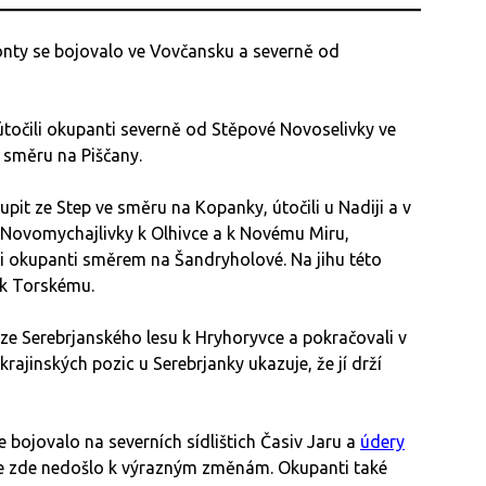
nty se bojovalo ve Vovčansku a severně od
točili okupanti severně od Stěpové Novoselivky ve
e směru na Piščany.
pit ze Step ve směru na Kopanky, útočili u Nadiji a v
d Novomychajlivky k Olhivce a k Novému Miru,
li okupanti směrem na Šandryholové. Na jihu této
 k Torskému.
 ze Serebrjanského lesu k Hryhoryvce a pokračovali v
krajinských pozic u Serebrjanky ukazuje, že jí drží
bojovalo na severních sídlištich Časiv Jaru a
údery
 že zde nedošlo k výrazným změnám. Okupanti také