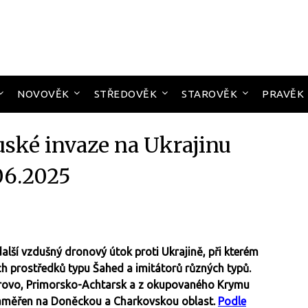
NOVOVĚK
STŘEDOVĚK
STAROVĚK
PRAVĚK
uské invaze na Ukrajinu
06.2025
alší vzdušný dronový útok proti Ukrajině, při kterém
h prostředků typu Šahed a imitátorů různých typů.
llerovo, Primorsko-Achtarsk a z okupovaného Krymu
 zaměřen na Doněckou a Charkovskou oblast.
Podle