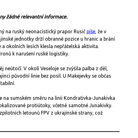
eny žádné relevantní informace.
ý na ruský neonacistický prapor Rusič
píše
, že v
ajinské jednotky drží obranné pozice u hranic a brání
 okolních lesích klesla nepřátelská aktivita.
onů k narušení ruské logistiky.
j neútočí. V okolí Veseloje se zvýšila palba z děl,
ci původní linie bez posil. U Makejevky se občas
tabilní.
že na sumském směru na linii Kondrativka-Junakivka
 lokalizované protiútoky, včetně samotné Junakivky.
pilotních letounů FPV z ukrajinské strany, což