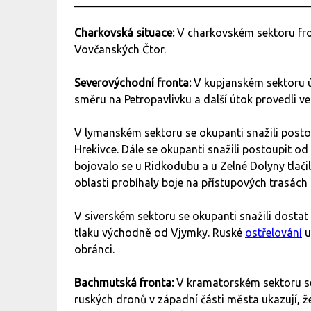
Charkovská situace:
V charkovském sektoru fro
Vovčanských Čtor.
Severovýchodní fronta:
V kupjanském sektoru ú
směru na Petropavlivku a další útok provedli v
V lymanském sektoru se okupanti snažili postou
Hrekivce. Dále se okupanti snažili postoupit o
bojovalo se u Ridkodubu a u Zelné Dolyny tlači
oblasti probíhaly boje na přístupových trasách
V siverském sektoru se okupanti snažili dostat
tlaku východně od Vjymky. Ruské
ostřelování
u
obránci.
Bachmutská fronta:
V kramatorském sektoru se 
ruských dronů v západní části města ukazují,