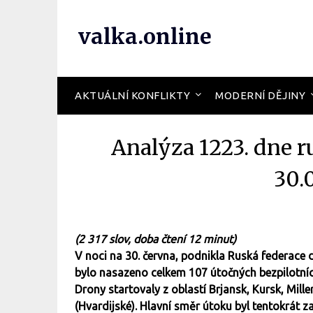
valka.online
AKTUÁLNÍ KONFLIKTY
MODERNÍ DĚJINY
Analýza 1223. dne r
30.
(2 317 slov, doba čtení 12 minut)
V noci na 30. června, podnikla Ruská federace d
bylo nasazeno celkem 107 útočných bezpilotníc
Drony startovaly z oblastí Brjansk, Kursk, Mi
(Hvardijské). Hlavní směr útoku byl tentokrát