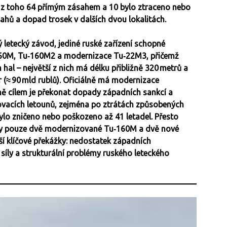
, z toho 64 přímým zásahem a 10 bylo ztraceno nebo
hů a dopad trosek v dalších dvou lokalitách.
letecký závod, jediné ruské zařízení schopné
160M, Tu‑160M2 a modernizace Tu‑22M3, přičemž
 hal – největší z nich má délku přibližně 320 metrů a
 (≈ 90 mld rublů). Oficiálně má modernizace
vně cílem je překonat dopady západních sankcí a
acích letounů, zejména po ztrátách způsobených
ylo zničeno nebo poškozeno až 41 letadel. Přesto
ány pouze dvě modernizované Tu‑160M a dvě nové
eší klíčové překážky: nedostatek západních
síly a strukturální problémy ruského leteckého