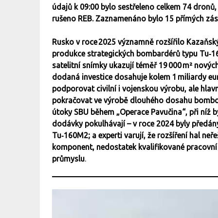
údajů k 09:00 bylo sestřeleno celkem 74 dronů
rušeno REB. Zaznamenáno bylo 15 přímých zása
Rusko v roce 2025 významně rozšířilo Kazaňský 
produkce strategických bombardérů typu Tu‑
satelitní snímky ukazují téměř 19 000 m² nových
dodaná investice dosahuje kolem 1 miliardy eur
podporovat civilní i vojenskou výrobu, ale hla
pokračovat ve výrobě dlouhého dosahu bombov
útoky SBU během „Operace Pavučina“, při níž b
dodávky pokulhávají – v roce 2024 byly před
Tu‑160M2; a experti varují, že rozšíření hal neř
komponent, nedostatek kvalifikované pracovní 
průmyslu
.