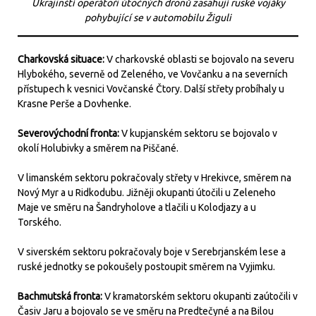
Ukrajinští operátoři útočných dronů zasahují ruské vojáky
pohybující se v automobilu Žiguli
Charkovská situace:
V charkovské oblasti se bojovalo na severu
Hlybokého, severně od Zeleného, ve Vovčanku a na severních
přístupech k vesnici Vovčanské Čtory. Další střety probíhaly u
Krasne Perše a Dovhenke.
Severovýchodní fronta:
V kupjanském sektoru se bojovalo v
okolí Holubivky a směrem na Piščané.
V limanském sektoru pokračovaly střety v Hrekivce, směrem na
Nový Myr a u Ridkodubu. Jižněji okupanti útočili u Zeleneho
Maje ve směru na Šandryholove a tlačili u Kolodjazy a u
Torského.
V siverském sektoru pokračovaly boje v Serebrjanském lese a
ruské jednotky se pokoušely postoupit směrem na Vyjimku.
Bachmutská fronta:
V kramatorském sektoru okupanti zaútočili v
Časiv Jaru a bojovalo se ve směru na Predtečyné a na Bilou