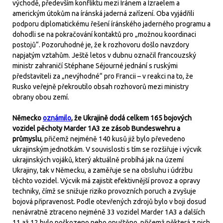
východě, především konfliktu mezi Íránem a Izraelem a
americkým útokům na íránská jaderná zařízení. Oba vyjádřili
podporu diplomatickému řešení íránského jaderného programu a
dohodli se na pokračování kontaktů pro „možnou koordinaci
postojů“. Pozoruhodné je, že k rozhovoru došlo navzdory
napjatým vztahům. Ještě letos v dubnu označil francouzský
ministr zahraničí Stéphane Séjourné jednání s ruskými
představiteli za „nevýhodné“ pro Francii – v reakci na to, že
Rusko veřejně překroutilo obsah rozhovorů mezi ministry
obrany obou zemí.
Německo
oznámilo
, že Ukrajině dodá celkem 165 bojových
vozidel pěchoty Marder 1A3 ze zásob Bundeswehru a
průmyslu
, přičemž nejméně 140 kusů již bylo převedeno
ukrajinským jednotkám. V souvislosti s tím se rozšiřuje i výcvik
ukrajinských vojáků, který aktuálně probíhá jak na území
Ukrajiny, tak v Německu, a zaměřuje se na obsluhu i údržbu
těchto vozidel. Výcvik má zajistit efektivnější provoz a opravy
techniky, čímž se snižuje riziko provozních poruch a zvyšuje
bojová připravenost. Podle otevřených zdrojů bylo v boji dosud
nenávratně ztraceno nejméně 33 vozidel Marder 1A3 a dalších
11 až 12 bylo poškozeno nebo opuštěno, přičemž některá z nich