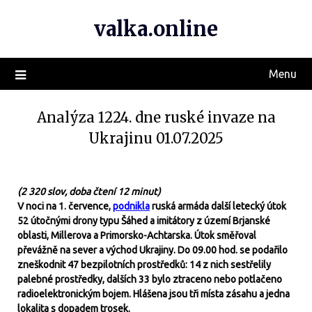
valka.online
Menu
Analýza 1224. dne ruské invaze na
Ukrajinu 01.07.2025
(2 320 slov, doba čtení 12 minut)
V noci na 1. července,
podnikla
ruská armáda další letecký útok
52 útočnými drony typu Šáhed a imitátory z území Brjanské
oblasti, Millerova a Primorsko-Achtarska. Útok směřoval
převážně na sever a východ Ukrajiny. Do 09.00 hod. se podařilo
zneškodnit 47 bezpilotních prostředků: 14 z nich sestřelily
palebné prostředky, dalších 33 bylo ztraceno nebo potlačeno
radioelektronickým bojem. Hlášena jsou tři místa zásahu a jedna
lokalita s dopadem trosek.