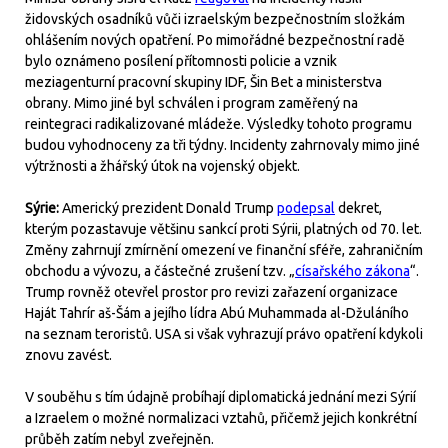
židovských osadníků vůči izraelským bezpečnostním složkám
ohlášením nových opatření. Po mimořádné bezpečnostní radě
bylo oznámeno posílení přítomnosti policie a vznik
meziagenturní pracovní skupiny IDF, Šin Bet a ministerstva
obrany. Mimo jiné byl schválen i program zaměřený na
reintegraci radikalizované mládeže. Výsledky tohoto programu
budou vyhodnoceny za tři týdny. Incidenty zahrnovaly mimo jiné
výtržnosti a žhářský útok na vojenský objekt.
Sýrie:
Americký prezident Donald Trump
podepsal
dekret,
kterým pozastavuje většinu sankcí proti Sýrii, platných od 70. let.
Změny zahrnují zmírnění omezení ve finanční sféře, zahraničním
obchodu a vývozu, a částečné zrušení tzv. „
císařského zákona
“.
Trump rovněž otevřel prostor pro revizi zařazení organizace
Haját Tahrír aš-Šám a jejího lídra Abú Muhammada al-Džuláního
na seznam teroristů. USA si však vyhrazují právo opatření kdykoli
znovu zavést.
V souběhu s tím údajně probíhají diplomatická jednání mezi Sýrií
a Izraelem o možné normalizaci vztahů, přičemž jejich konkrétní
průběh zatím nebyl zveřejněn.