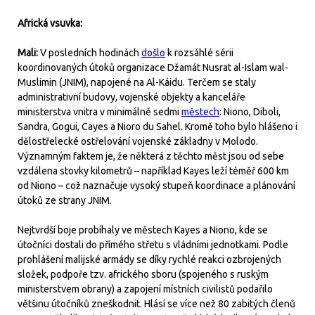
Africká vsuvka:
Mali:
V posledních hodinách
došlo
k rozsáhlé sérii
koordinovaných útoků organizace Džamát Nusrat al-Islam wal-
Muslimin (JNIM), napojené na Al-Káidu. Terčem se staly
administrativní budovy, vojenské objekty a kanceláře
ministerstva vnitra v minimálně sedmi
městech
: Niono, Diboli,
Sandra, Gogui, Cayes a Nioro du Sahel. Kromě toho bylo hlášeno i
dělostřelecké ostřelování vojenské základny v Molodo.
Významným faktem je, že některá z těchto měst jsou od sebe
vzdálena stovky kilometrů – například Kayes leží téměř 600 km
od Niono – což naznačuje vysoký stupeň koordinace a plánování
útoků ze strany JNIM.
Nejtvrdší boje probíhaly ve městech Kayes a Niono, kde se
útočníci dostali do přímého střetu s vládními jednotkami. Podle
prohlášení malijské armády se díky rychlé reakci ozbrojených
složek, podpoře tzv. afrického sboru (spojeného s ruským
ministerstvem obrany) a zapojení místních civilistů podařilo
většinu útočníků zneškodnit. Hlásí se více než 80 zabitých členů