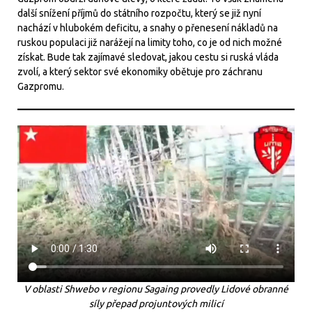
další snížení příjmů do státního rozpočtu, který se již nyní
nachází v hlubokém deficitu, a snahy o přenesení nákladů na
ruskou populaci již narážejí na limity toho, co je od nich možné
získat. Bude tak zajímavé sledovat, jakou cestu si ruská vláda
zvolí, a který sektor své ekonomiky obětuje pro záchranu
Gazpromu.
V oblasti Shwebo v regionu Sagaing provedly Lidové obranné
síly přepad projuntových milicí