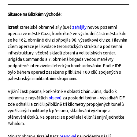
Situace na Blízkém východě:
Izrael:
Izraelské obranné síly (IDF)
zahájily
novou pozemní
operaci ve městě Gaza, konkrétně ve východní části města, kde
se ke 162. obrněné divizi připojila 98. výsadková divize. Hlavním
cílem operace je likvidace teroristických struktur a podzemní
infrastruktury, včetně skladů zbraní a velitelských center.
Brigáda Commando a 7. obrněná brigáda vedou manévry
podpořené intenzivním leteckým bombardováním. Podle IDF
bylo během operací zasaženo přibližně 100 cílů spojených s
palestinskými militantními skupinami.
V jižní části pásma, konkrétně v oblasti Chán Júnis, došlo k
jednomu z největších
objevů
za poslední týdny – výsadkáři IDF
zde odhalili a zničili přibližně tři kilometry propojených tunelů
využívaných militanty k přesunu, skladování výzbroje a
plánování útoků. Na operaci se podílela i elitní ženijní jednotka
Yahalom.
Ministr obrany Jisra’el Katz
reagoval
na incidenty násilí