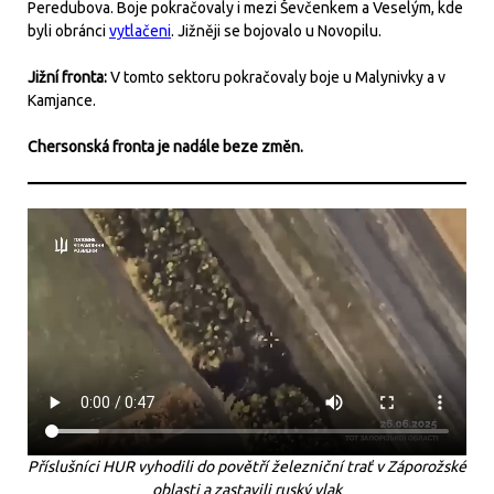
Peredubova. Boje pokračovaly i mezi Ševčenkem a Veselým, kde
byli obránci
vytlačeni
. Jižněji se bojovalo u Novopilu.
Jižní fronta:
V tomto sektoru pokračovaly boje u Malynivky a v
Kamjance.
Chersonská fronta je nadále beze změn.
Příslušníci HUR vyhodili do povětří železniční trať v Záporožské
oblasti a zastavili ruský vlak