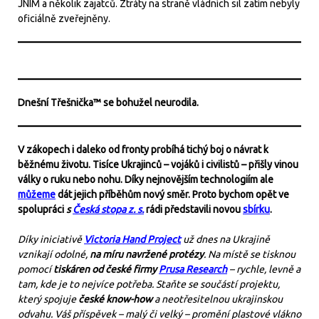
JNIM a několik zajatců. Ztráty na straně vládních sil zatím nebyly
oficiálně zveřejněny.
Dnešní Třešnička™ se bohužel neurodila.
V zákopech i daleko od fronty probíhá tichý boj o návrat k
běžnému životu. Tisíce Ukrajinců – vojáků i civilistů – přišly vinou
války o ruku nebo nohu. Díky nejnovějším technologiím ale
můžeme
dát jejich příběhům nový směr. Proto bychom opět ve
spolupráci
s
Česká stopa z. s.
rádi představili novou
sbírku
.
Díky iniciativě
Victoria Hand Project
už dnes na Ukrajině
vznikají odolné,
na míru navržené protézy
. Na místě se tisknou
pomocí
tiskáren od české firmy
Prusa Research
– rychle, levně a
tam, kde je to nejvíce potřeba. Staňte se součástí projektu,
který spojuje
české know-how
a neotřesitelnou ukrajinskou
odvahu. Váš příspěvek – malý či velký – promění plastové vlákno