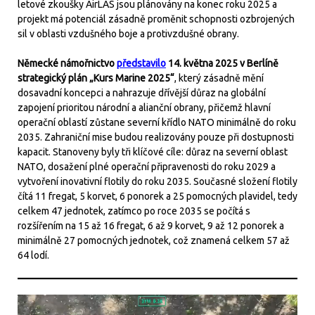
letové zkoušky AirLAS jsou plánovány na konec roku 2025 a
projekt má potenciál zásadně proměnit schopnosti ozbrojených
sil v oblasti vzdušného boje a protivzdušné obrany.
Německé námořnictvo
představilo
14. května 2025 v Berlíně
strategický plán „Kurs Marine 2025“
, který zásadně mění
dosavadní koncepci a nahrazuje dřívější důraz na globální
zapojení prioritou národní a alianční obrany, přičemž hlavní
operační oblastí zůstane severní křídlo NATO minimálně do roku
2035. Zahraniční mise budou realizovány pouze při dostupnosti
kapacit. Stanoveny byly tři klíčové cíle: důraz na severní oblast
NATO, dosažení plné operační připravenosti do roku 2029 a
vytvoření inovativní flotily do roku 2035. Současné složení flotily
čítá 11 fregat, 5 korvet, 6 ponorek a 25 pomocných plavidel, tedy
celkem 47 jednotek, zatímco po roce 2035 se počítá s
rozšířením na 15 až 16 fregat, 6 až 9 korvet, 9 až 12 ponorek a
minimálně 27 pomocných jednotek, což znamená celkem 57 až
64 lodí.