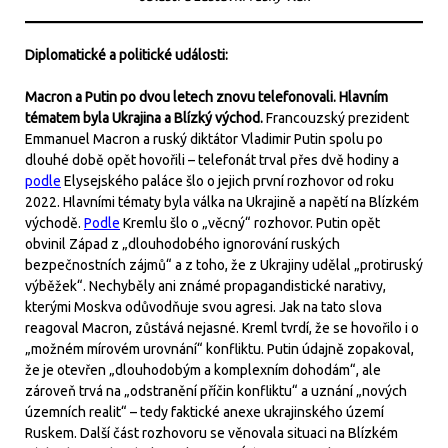
Diplomatické a politické události:
Macron a Putin po dvou letech znovu telefonovali. Hlavním
tématem byla Ukrajina a Blízký východ.
Francouzský prezident
Emmanuel Macron a ruský diktátor Vladimir Putin spolu po
dlouhé době opět hovořili – telefonát trval přes dvě hodiny a
podle
Elysejského paláce šlo o jejich první rozhovor od roku
2022. Hlavními tématy byla válka na Ukrajině a napětí na Blízkém
východě.
Podle
Kremlu šlo o „věcný“ rozhovor. Putin opět
obvinil Západ z „dlouhodobého ignorování ruských
bezpečnostních zájmů“ a z toho, že z Ukrajiny udělal „protiruský
výběžek“. Nechyběly ani známé propagandistické narativy,
kterými Moskva odůvodňuje svou agresi. Jak na tato slova
reagoval Macron, zůstává nejasné. Kreml tvrdí, že se hovořilo i o
„možném mírovém urovnání“ konfliktu. Putin údajně zopakoval,
že je otevřen „dlouhodobým a komplexním dohodám“, ale
zároveň trvá na „odstranění příčin konfliktu“ a uznání „nových
územních realit“ – tedy faktické anexe ukrajinského území
Ruskem. Další část rozhovoru se věnovala situaci na Blízkém