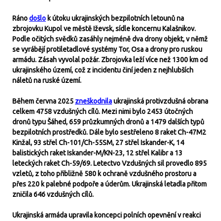
Ráno
došlo
k útoku ukrajinských bezpilotních letounů na
zbrojovku Kupol ve městě Iževsk, sídle koncernu Kalašnikov.
Podle očitých svědků zasáhly nejméně dva drony objekt, v němž
se vyrábějí protiletadlové systémy Tor, Osa a drony pro ruskou
armádu. Zásah vyvolal požár. Zbrojovka leží více než 1300 km od
ukrajinského území, což z incidentu činí jeden z nejhlubších
náletů na ruské území.
Během června 2025
zneškodnila
ukrajinská protivzdušná obrana
celkem 4758 vzdušných cílů. Mezi nimi bylo 2453 útočných
dronů typu Šáhed, 659 průzkumných dronů a 1479 dalších typů
bezpilotních prostředků. Dále bylo sestřeleno 8 raket Ch-47M2
Kinžal, 93 střel Ch-101/Ch-55SM, 27 střel Iskander-K, 14
balistických raket Iskander-M/KN-23, 12 střel Kalibr a 13
leteckých raket Ch-59/69. Letectvo Vzdušných sil provedlo 895
vzletů, z toho přibližně 580 k ochraně vzdušného prostoru a
přes 220 k palebné podpoře a úderům. Ukrajinská letadla přitom
zničila 646 vzdušných cílů.
Ukrajinská armáda upravila koncepci polních opevnění v reakci