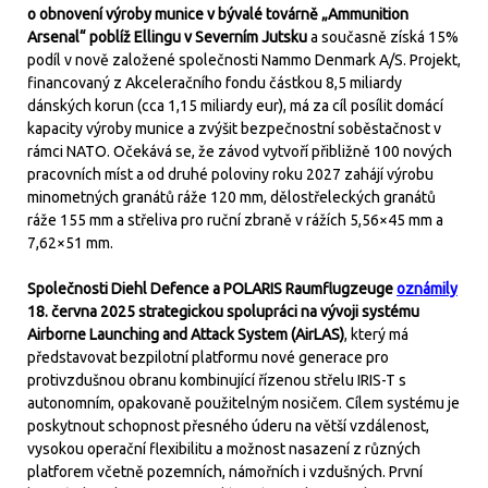
o obnovení výroby munice v bývalé továrně „Ammunition
Arsenal“ poblíž Ellingu v Severním Jutsku
a současně získá 15%
podíl v nově založené společnosti Nammo Denmark A/S. Projekt,
financovaný z Akceleračního fondu částkou 8,5 miliardy
dánských korun (cca 1,15 miliardy eur), má za cíl posílit domácí
kapacity výroby munice a zvýšit bezpečnostní soběstačnost v
rámci NATO. Očekává se, že závod vytvoří přibližně 100 nových
pracovních míst a od druhé poloviny roku 2027 zahájí výrobu
minometných granátů ráže 120 mm, dělostřeleckých granátů
ráže 155 mm a střeliva pro ruční zbraně v rážích 5,56×45 mm a
7,62×51 mm.
Společnosti Diehl Defence a POLARIS Raumflugzeuge
oznámily
18. června 2025 strategickou spolupráci na vývoji systému
Airborne Launching and Attack System (AirLAS)
, který má
představovat bezpilotní platformu nové generace pro
protivzdušnou obranu kombinující řízenou střelu IRIS-T s
autonomním, opakovaně použitelným nosičem. Cílem systému je
poskytnout schopnost přesného úderu na větší vzdálenost,
vysokou operační flexibilitu a možnost nasazení z různých
platforem včetně pozemních, námořních i vzdušných. První