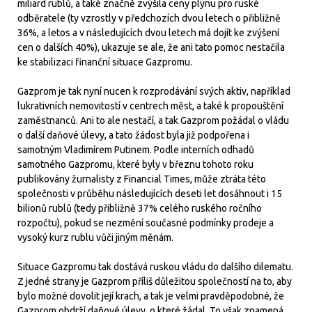
miliard rublů, a také značně zvýšila ceny plynu pro ruské
odběratele (ty vzrostly v předchozích dvou letech o přibližně
36%, a letos a v následujících dvou letech má dojít ke zvýšení
cen o dalších 40%), ukazuje se ale, že ani tato pomoc nestačila
ke stabilizaci finanční situace Gazpromu.
Gazprom je tak nyní nucen k rozprodávání svých aktiv, například
lukrativních nemovitostí v centrech měst, a také k propouštění
zaměstnanců. Ani to ale nestačí, a tak Gazprom požádal o vládu
o další daňové úlevy, a tato žádost byla již podpořena i
samotným Vladimírem Putinem. Podle interních odhadů
samotného Gazpromu, které byly v březnu tohoto roku
publikovány žurnalisty z Financial Times, může ztráta této
společnosti v průběhu následujících deseti let dosáhnout i 15
bilionů rublů (tedy přibližně 37% celého ruského ročního
rozpočtu), pokud se nezmění současné podmínky prodeje a
vysoký kurz rublu vůči jiným měnám.
Situace Gazpromu tak dostává ruskou vládu do dalšího dilematu.
Z jedné strany je Gazprom příliš důležitou společností na to, aby
bylo možné dovolit její krach, a tak je velmi pravděpodobné, že
Gazprom obdrží daňové úlevy, o které žádal. To však znamená