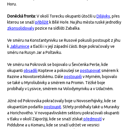
Horu.
Doněcká fronta:
V okolí Torecku okupanti útočili u
Dilijivky
, přes
kterou se snaží
přiblížit
k Bílé Hoře. Na jihu města ruské jednotky
zkonsolidovaly
pozice na sídlišti Zabalka.
Ve směru na Konsťantynivku se Rusové pokusili postoupit z jihu
k
Jablunivce
a tlačili i v její západní části. Boje pokračovaly ve
směru na Rusyn Jar a Poltavku.
Ve směru na Pokrovsk se bojovalo u Ševčenka Perše, kde
okupanti
obsadili
Kopteve a pokoušejí se
postupovat
směrem k
Razine a Novotoretskému. Dále
postoupili
v Myrném, bojovalo
se také u Myroliubivky a směrem na Promin. Těžké boje
probíhaly v Lysivce, směrem na Volodymyrivku a v Udačném.
Jižně od Pokrovska pokračovaly boje u Novoserhijivky, kde se
okupantům podařilo
postoupit
. Střety probíhaly také u Muravky
a Horichového. V novopavlivském sektoru pokračovali okupanti
v tlaku v okolí Záporžiji, kde se snaží získat
předmostí
v
Piddubne a u Komaru, kde se snaží udržet ve vesnici