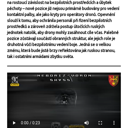
na rostoucí závislost na bezpilotních prostředcích a úbytek
pěchoty – nové pozice již nejsou primárně budovány pro vedení
kontaktní palby, ale jako kryty pro operátory dronů. Opevnění
slouží k tomu, aby ochránila personál při řízení bezpilotních
prostředků a zároveň zdržela postup útočících ruských
jednotek natolik, aby drony mohly zasáhnout cíle včas. Palebné
pozice zůstávají součástí obranných struktur, ale jejich role je
druhotná vůči bezpilotnímu vedení boje. Jedná se o velkou
změnu, která bude jistě brzy reflektována jak ruskou stranou,
tak i ostatními armádami zbytku světa.