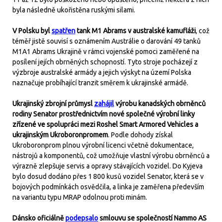
byla následně ukořistěna ruskými silami.
V Polsku byl
spatřen
tank M1 Abrams v australské kamufláži
, což
téměř jistě souvisí s oznámením Austrálie o darování 49 tanků
M1A1 Abrams Ukrajině v rámci vojenské pomoci zaměřené na
posílení jejích obrněných schopností. Tyto stroje pocházejí z
výzbroje australské armády a jejich výskyt na území Polska
naznačuje probíhající tranzit směrem k ukrajinské armádě.
Ukrajinský zbrojní průmysl
zahájil
výrobu kanadských obrněnců
rodiny Senator prostřednictvím nové společné výrobní linky
zřízené ve spolupráci mezi Roshel Smart Armored Vehicles a
ukrajinským Ukroboronpromem
. Podle dohody získal
Ukroboronprom plnou výrobní licenci včetně dokumentace,
nástrojů a komponentů, což umožňuje vlastní výrobu obrněnců a
výrazně zlepšuje servis a opravy stávajících vozidel. Do Kyjeva
bylo dosud dodáno přes 1 800 kusů vozidel Senator, která se v
bojových podmínkách osvědčila, a linka je zaměřena především
na variantu typu MRAP odolnou proti minám.
Dánsko oficiálně
podepsalo
smlouvu se společností Nammo AS