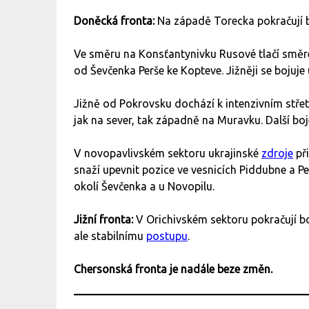
Doněcká fronta:
Na západě Torecka pokračují bo
Ve směru na Konsťantynivku Rusové tlačí směre
od Ševčenka Perše ke Kopteve. Jižněji se bojuje
Jižně od Pokrovsku dochází k intenzivním stře
jak na sever, tak západně na Muravku. Další bo
V novopavlivském sektoru ukrajinské
zdroje
při
snaží upevnit pozice ve vesnicích Piddubne a P
okolí Ševčenka a u Novopilu.
Jižní fronta:
V Orichivském sektoru pokračují 
ale stabilnímu
postupu
.
Chersonská fronta je nadále beze změn.