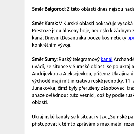
Směr Belgorod:
Z této oblasti dnes nejsou nad
Směr Kursk:
V Kurské oblasti pokračuje vysoká 
Přestože jsou hlášeny boje, nedošlo k žádný
kanál DnevnikDesantnika pouze kosmeticky
upr
konkrétním vývoji.
Směr Sumy:
Ruský telegramový
kanál
Archanděl
uvádí, že situace v Sumské oblasti se po ukraji
Andrijevkou a Aleksejevkou, přičemž Ukrajina ú
východě mají mít iniciativu ruské jednotky. 11.
Junakovka, čímž byly přerušeny zásobovací tras
snaze ovládnout tuto vesnici, což by podle rusk
oblasti.
Ukrajinské kanály se k situaci v tzv. „Sumské p
přistupovat k těmto zprávám s maximální reze