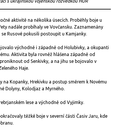
ráci s ukrajinskou vojenskou rozvědkou HUR
očné aktivitě na několika úsecích. Proběhly boje u
třety nadále probíhaly ve Vovčansku. Zaznamenány
ji se Rusové pokusili postoupit u Kamjanky.
jovalo východně i západně od Holubivky, a okupanti
nému. Aktivita byla rovněž hlášena západně od
proniknout od Senkivky, a na jihu se bojovalo v
Zeleného Haje.
ily na Kopanky, Hrekivku a postup směrem k Novému
ené Dolyny, Kolodjaz a Myrného.
erebrjanském lese a východně od Vyjimky.
račovaly těžké boje v severní části Časiv Jaru, kde
obranu.