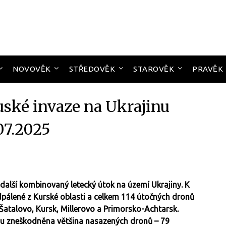
NOVOVĚK
STŘEDOVĚK
STAROVĚK
PRAVĚK
uské invaze na Ukrajinu
07.2025
 další kombinovaný letecký útok na území Ukrajiny. K
odpálené z Kurské oblasti a celkem 114 útočných dronů
, Šatalovo, Kursk, Millerovo a Primorsko-Achtarsk.
ou zneškodněna většina nasazených dronů – 79