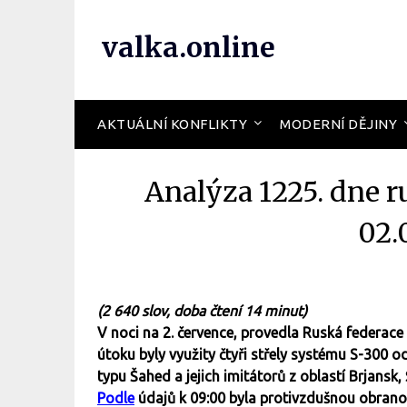
valka.online
AKTUÁLNÍ KONFLIKTY
MODERNÍ DĚJINY
Analýza 1225. dne r
02.
(2 640 slov, doba čtení 14 minut)
V noci na 2. července, provedla Ruská federace
útoku byly využity čtyři střely systému S-300 
typu Šahed a jejich imitátorů z oblastí Brjansk
Podle
údajů k 09:00 byla protivzdušnou obran