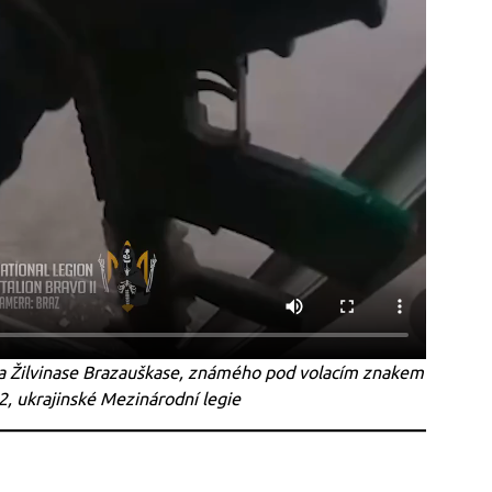
íka Žilvinase Brazauškase, známého pod volacím znakem
2, ukrajinské Mezinárodní legie