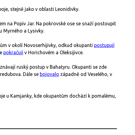
je, stejně jako v oblasti Leonidivky.
m na Popiv Jar. Na pokrovské ose se snaží postoupit
 u Myrného a Lysivky.
tům v okolí Novoserhijivky, odkud okupanti
postupují
je
pokračují
v Horichovém a Oleksijivce.
znávají ruský postup v Bahatyru. Okupanti se zde
eredubova. Dále se
bojovalo
západně od Veselého, v
boje u Kamjanky, kde okupantům dochází k pomalému,