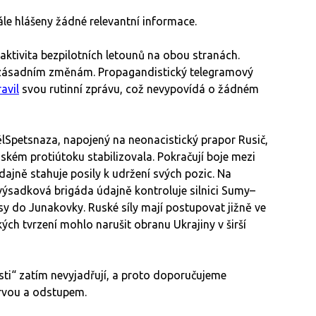
ále hlášeny žádné relevantní informace.
aktivita bezpilotních letounů na obou stranách.
m zásadním změnám. Propagandistický telegramový
avil
svou rutinní zprávu, což nevypovídá o žádném
Spetsnaza, napojený na neonacistický prapor Rusič,
nském protiútoku stabilizovala. Pokračují boje mezi
dajně stahuje posily k udržení svých pozic. Na
 výsadková brigáda údajně kontroluje silnici Sumy–
y do Junakovky. Ruské síly mají postupovat jižně ve
ých tvrzení mohlo narušit obranu Ukrajiny v širší
asti“ zatím nevyjadřují, a proto doporučujeme
rvou a odstupem.