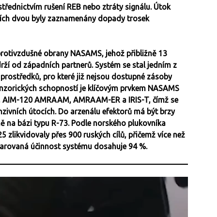
třednictvím rušení REB nebo ztráty signálu. Útok
lších dvou byly zaznamenány dopady trosek
protivzdušné obrany NASAMS, jehož přibližně 13
drží od západních partnerů. Systém se stal jedním z
prostředků, pro které již nejsou dostupné zásoby
senzorických schopností je klíčovým prvkem NASAMS
-9X, AIM-120 AMRAAM, AMRAAM-ER a IRIS-T, čímž se
enzivních útocích. Do arzenálu efektorů má být brzy
mě na bázi typu R-73. Podle norského plukovníka
likvidovaly přes 900 ruských cílů, přičemž více než
eklarovaná účinnost systému dosahuje 94 %.