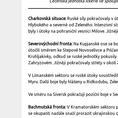
Čečenská jednotka Ičkerie ve spolup
Charkovská situace:
Ruské síly pokračovaly v út
Hlybokého a severně od Zeleného. Intenzivní s
byly i útoky na pohraniční vesnici Milove. Jižně
Severovýchodní fronta:
Na Kupjanské ose se bo
útočili směrem ke Stepové Novoselivce a Pišča
Kruhljakivky, odkud se ruské jednotky pokusily 
Zahryzovém. Jižněji pokračovaly střety v okolí 
V Limanském sektoru se ruské útoky soustřed
Myru. Další boje byly hlášeny u Ridkodubu, Zel
Ve směru na Siversk pokračují poziční boje v S
Bachmutská fronta:
V Kramatorském sektoru pok
se okupanti nadále snaží prorazit ukrajinskou 