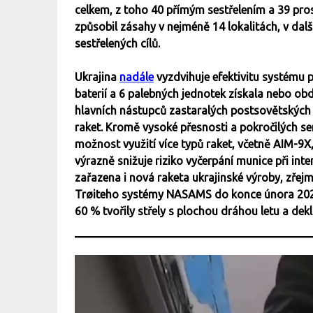
celkem, z toho 40 přímým sestřelením a 39 pros
způsobil zásahy v nejméně 14 lokalitách, v da
sestřelených cílů.
Ukrajina
nadále
vyzdvihuje efektivitu systému 
baterií a 6 palebných jednotek získala nebo ob
hlavních nástupců zastaralých postsovětských 
raket. Kromě vysoké přesnosti a pokročilých 
možnost využití více typů raket, včetně AIM
výrazně snižuje riziko vyčerpání munice při int
zařazena i nová raketa ukrajinské výroby, zřej
Trøiteho systémy NASAMS do konce února 2025 z
60 % tvořily střely s plochou dráhou letu a d