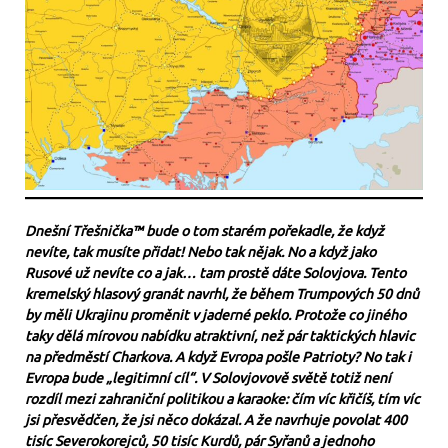
Dnešní Třešnička™ bude o tom starém pořekadle, že když
nevíte, tak musíte přidat! Nebo tak nějak. No a když jako
Rusové už nevíte co a jak… tam prostě dáte Solovjova. Tento
kremelský hlasový granát navrhl, že během Trumpových 50 dnů
by měli Ukrajinu proměnit v jaderné peklo. Protože co jiného
taky dělá mírovou nabídku atraktivní, než pár taktických hlavic
na předměstí Charkova. A když Evropa pošle Patrioty? No tak i
Evropa bude „legitimní cíl“. V Solovjovově světě totiž není
rozdíl mezi zahraniční politikou a karaoke: čím víc křičíš, tím víc
jsi přesvědčen, že jsi něco dokázal. A že navrhuje povolat 400
tisíc Severokorejců, 50 tisíc Kurdů, pár Syřanů a jednoho