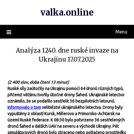
valka.online
Menu
Analýza 1240. dne ruské invaze na
Ukrajinu 17.07.2025
(2 400 slov, doba čtení 13 minut)
Ruské síly zaútočily na Ukrajinu pomocí 64 dronů různých typů,
přičemž většinu tvořily útočné drony Šahed. Ukrajinské letectvo
oznámilo, že se podařilo sestřelit 36 bezpilotních letounů.
Informovalo o tom
velitelství ukrajinského letectva. Drony byly
vypuštěny z oblastí Kursk, Millerovo a Primorsko-Achtarsk na
území Ruské federace. K 08:30 bylo potvrzeno 36 sestřelených
dronů Šahed a dalších UAV na severu a východě Ukrajiny. Pět
simulátorových dronů bylo ztraceno nebo potlačeno prostředky