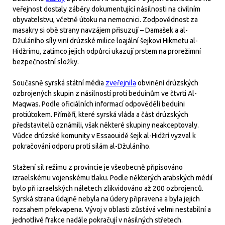
veřejnost dostaly záběry dokumentující násilnosti na civilním
obyvatelstvu, včetně útoku na nemocnici. Zodpovědnost za
masakry si obě strany navzájem přisuzují – Damašek a al-
Džuláního síly viní drúzské milice loajální šejkovi Hikmetu al-
Hidžrímu, zatímco jejich odpůrci ukazují prstem na prorežimní
bezpečnostní složky.
Současně syrská státní média
zveřejnila
obvinění drúzských
ozbrojených skupin z násilností proti beduínům ve čtvrti Al-
Maqwas. Podle oficiálních informací odpověděli beduíni
protiútokem. Příměří, které syrská vláda a část drúzských
představitelů oznámili, však některé skupiny neakceptovaly.
Vůdce drúzské komunity v Essaouidě šejk al-Hidžrí vyzval k
pokračování odporu proti silám al-Džuláního.
Stažení sil režimu z provincie je všeobecně připisováno
izraelskému vojenskému tlaku. Podle některých arabských médií
bylo při izraelských náletech zlikvidováno až 200 ozbrojenců.
Syrská strana údajně nebyla na údery připravena a byla jejich
rozsahem překvapena. Vývoj v oblasti zůstává velmi nestabilní a
jednotlivé frakce nadále pokračují v násilných střetech.