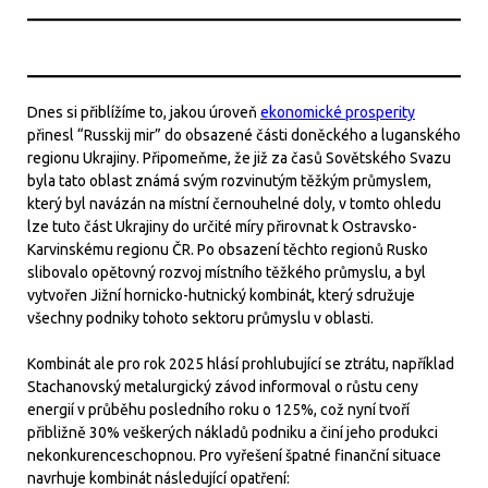
Dnes si přiblížíme to, jakou úroveň
ekonomické prosperity
přinesl “Russkij mir” do obsazené části doněckého a luganského
regionu Ukrajiny. Připomeňme, že již za časů Sovětského Svazu
byla tato oblast známá svým rozvinutým těžkým průmyslem,
který byl navázán na místní černouhelné doly, v tomto ohledu
lze tuto část Ukrajiny do určité míry přirovnat k Ostravsko-
Karvinskému regionu ČR. Po obsazení těchto regionů Rusko
slibovalo opětovný rozvoj místního těžkého průmyslu, a byl
vytvořen Jižní hornicko-hutnický kombinát, který sdružuje
všechny podniky tohoto sektoru průmyslu v oblasti.
Kombinát ale pro rok 2025 hlásí prohlubující se ztrátu, například
Stachanovský metalurgický závod informoval o růstu ceny
energií v průběhu posledního roku o 125%, což nyní tvoří
přibližně 30% veškerých nákladů podniku a činí jeho produkci
nekonkurenceschopnou. Pro vyřešení špatné finanční situace
navrhuje kombinát následující opatření: