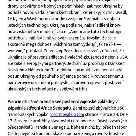
drony, prověřené v bojových podmínkách, zatímco Ukrajina by
pořídila novou várku amerických zbraní. Zelenskyj rovněž uvedl,
že Kyjev a Washington si budou vzájemně pomáhat v oblasti
leteckých technologií. Ukrajina podle něj nabízí sdílení know-
how získaného v moderní válce. „Američané tuto technologii
potřebují a měli by ji mít ve svém arzenálu. Myslím, že to je
skutečně mega dohoda. Všichni na tom vydělají, jak se říká —
win-win,“ prohlásil Zelenskyj. Prezident zároveň zdůraznil, že
Ukrajina je připravena sdílet své válečné zkušenosti nejen s USA,
ale také s evropskými partnery. Jednání už probíhají s Dánskem,
Norskem a Německem. Tato dohoda by mohla znamenat další
posun Ukrajiny od pouhého příjemce pomoci k rovnocennému
partnerovi v obranném průmyslu, a zároveň upevnit postavení
ukrajinských technologií na světovém trhu.
Francie oficiálně předala své poslední vojenské základny v
západní a střední Africe Senegalu.
Zemi opustí zbývajících 350
francouzských vojáků.
Informovala o tom
stanice France 24. Dne
17. července proběhly slavnostní ceremonie za účasti vysokých
představitelů Francie a Senegalu, během nichž byl předán tábor
Geille, největší francouzská základna v zemi, a rovněž letiště v