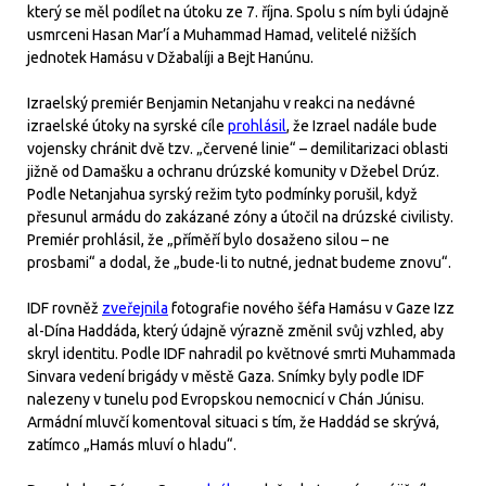
který se měl podílet na útoku ze 7. října. Spolu s ním byli údajně
usmrceni Hasan Mar’í a Muhammad Hamad, velitelé nižších
jednotek Hamásu v Džabalíji a Bejt Hanúnu.
Izraelský premiér Benjamin Netanjahu v reakci na nedávné
izraelské útoky na syrské cíle
prohlásil
, že Izrael nadále bude
vojensky chránit dvě tzv. „červené linie“ – demilitarizaci oblasti
jižně od Damašku a ochranu drúzské komunity v Džebel Drúz.
Podle Netanjahua syrský režim tyto podmínky porušil, když
přesunul armádu do zakázané zóny a útočil na drúzské civilisty.
Premiér prohlásil, že „příměří bylo dosaženo silou – ne
prosbami“ a dodal, že „bude-li to nutné, jednat budeme znovu“.
IDF rovněž
zveřejnila
fotografie nového šéfa Hamásu v Gaze Izz
al-Dína Haddáda, který údajně výrazně změnil svůj vzhled, aby
skryl identitu. Podle IDF nahradil po květnové smrti Muhammada
Sinvara vedení brigády v městě Gaza. Snímky byly podle IDF
nalezeny v tunelu pod Evropskou nemocnicí v Chán Júnisu.
Armádní mluvčí komentoval situaci s tím, že Haddád se skrývá,
zatímco „Hamás mluví o hladu“.