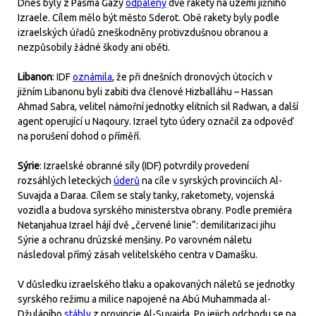
Dnes byly z Pásma Gazy
odpáleny
dvě rakety na území jižního
Izraele. Cílem mělo být město Sderot. Obě rakety byly podle
izraelských úřadů zneškodněny protivzdušnou obranou a
nezpůsobily žádné škody ani oběti.
Libanon
: IDF
oznámila
, že při dnešních dronových útocích v
jižním Libanonu byli zabiti dva členové Hizballáhu – Hassan
Ahmad Sabra, velitel námořní jednotky elitních sil Radwan, a další
agent operující u Naqoury. Izrael tyto údery označil za odpověď
na porušení dohod o příměří.
Sýrie
: Izraelské obranné síly (IDF) potvrdily provedení
rozsáhlých leteckých
úderů
na cíle v syrských provinciích Al-
Suvajda a Daraa. Cílem se staly tanky, raketomety, vojenská
vozidla a budova syrského ministerstva obrany. Podle premiéra
Netanjahua Izrael hájí dvě „červené linie“: demilitarizaci jihu
Sýrie a ochranu drúzské menšiny. Po varovném náletu
následoval přímý zásah velitelského centra v Damašku.
V důsledku izraelského tlaku a opakovaných náletů se jednotky
syrského režimu a milice napojené na Abú Muhammada al-
Džuláního
stáhly
z provincie Al-Suvajda. Po jejich odchodu se na