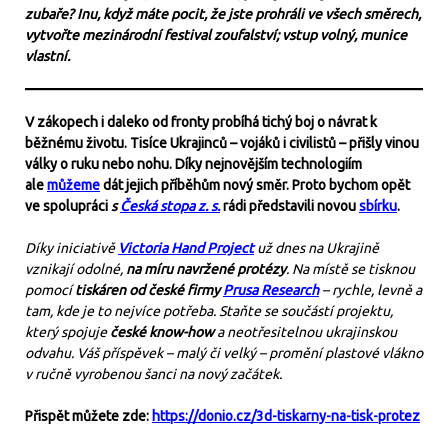
zubaře? Inu, když máte pocit, že jste prohráli ve všech směrech,
vytvořte mezinárodní festival zoufalství; vstup volný, munice
vlastní.
V zákopech i daleko od fronty probíhá tichý boj o návrat k
běžnému životu. Tisíce Ukrajinců – vojáků i civilistů – přišly vinou
války o ruku nebo nohu. Díky nejnovějším technologiím
ale
můžeme
dát jejich příběhům nový směr. Proto bychom opět
ve spolupráci
s
Česká stopa z. s.
rádi představili novou
sbírku
.
Díky iniciativě
Victoria Hand Project
už dnes na Ukrajině
vznikají odolné,
na míru navržené protézy
. Na místě se tisknou
pomocí
tiskáren od české firmy
Prusa Research
– rychle, levně a
tam, kde je to nejvíce potřeba. Staňte se součástí projektu,
který spojuje
české know-how
a neotřesitelnou ukrajinskou
odvahu. Váš příspěvek – malý či velký – promění plastové vlákno
v ručně vyrobenou šanci na nový začátek.
Přispět můžete zde:
https://donio.cz/3d-tiskarny-na-tisk-protez