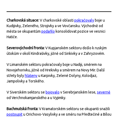
Charkovská situace:
V charkovské oblasti
pokračovaly
boje u
Kudijivky, Zeleného, Strojivky a ve Vovčansku. Východně od
města se okupantům
podařilo
konsolidovat pozice ve vesnici
Hatiče.
Severovýchodní fronta:
V Kupjanském sektoru došlo k ruským
útokům v okolí Kindrašivky, jižně od Sinkivky a v Zahryzovém.
V Limanském sektoru pokračovaly boje u Nadiji, směrem na
Novojehorivku, jižně od Hrekivky a směrem na Novy Mir. Další
střety byly
hlášeny
u Karpivky, Zelené Dolyny, Kolodjaz,
Jampolivky a Torského.
V Siverském sektoru se
bojovalo
v Serebrjanském lese,
severně
od Verchnokamjanského a u Vyjimky.
Bachmutská fronta:
V Kramatorském sektoru se okupanti snažili
postoupit
u Orichovo-Vasylivky a ve směru na Předtečiné a Bílou