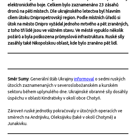
elektronického boje. Celkem bylo zaznamenáno 23 zásahů
dronů na pěti místech. Dle ukrajinského letectva byl hlavním
cílem útoku Dnipropetrovský region. Podle místních úřadů si
útok na město Dnipro vyžádal jednoho mrtvého a pět zraněných,
z toho tři lidé jsou ve vážném stavu. Ve městě vypuklo několik
požárů a byla poškozena průmyslová infrastruktura. Ruské síly
zasáhly také Nikopolskou oblast, kde bylo zraněno pět lidí.
Směr Sumy
: Generální štáb Ukrajiny
informoval
o sedmi ruských
útocích zaznamenaných v severoslobožanském a kurském
sektoru během uplynulého dne. Ukrajinské obranné síly dosáhly
úspěchu v oblasti Kindrativky v okolí obce Chotyň.
Zároveň ruské jednotky pokračovaly v útočných operacích ve
směrech na Andrijivku, Oleksijivku (také v okolí Chotyně) a
Junakivku.