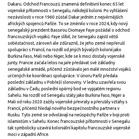
Dakaru. Odchod Francouzů znamená definitivní konec 65 let
vojenské přítomnosti v Senegalu, někdejší kolonii. Po vyhlášení
nezávislosti v roce 1960 zůstal Dakar jedním z nejvěrnějších
afrických spojenců Paříže. To se změnilo v roce 2024, kdy nový
senegalský prezident Bassirou Diomaye Faye požádal o odchod
francouzských vojáků. Faye slíbil, že Senegalu zajistí větší
soběstačnost, zároveň ale zdůraznil, že jeho země nepřeruší
spolupráci s Francií, na rozdíl od jiných bývalých kolonií jako
Burkina Faso, Mali nebo Niger, kde se k moci dostaly vojenské
junty. Francie začala letos na jaře předávat své základny
senegalské armádě, přičemž zůstávalo jen malé množství vojáků
určených ke koordinaci spolupráce. V únoru Paříž předala
poslední základnu v Pobřeží slonoviny. V lednu uzavřela svou
základnu v Čadu, poslední opěrný bod ve vypjatém regionu
Sahelu. Na rozdíl od Senegalu státy jako Burkina Faso, Niger a
Mali od roku 2020 zažily vojenské převraty a přerušily vztahy s
Francií, přičemž hledají nového bezpečnostního partnera v
Rusku. Tyto země se odvolávají na neúspěchy Paříže v boji proti
islamistům v Sahelu. Konec francouzské přítomnosti v Senegalu
tak symbolicky uzavírá koloniální kapitolu francouzské vojenské
moci v západní Africe.