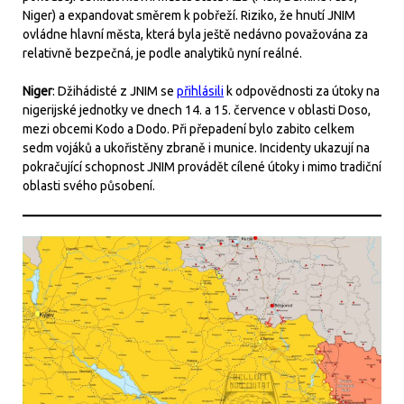
Niger) a expandovat směrem k pobřeží. Riziko, že hnutí JNIM
ovládne hlavní města, která byla ještě nedávno považována za
relativně bezpečná, je podle analytiků nyní reálné.
Niger
: Džihádisté z JNIM se
přihlásili
k odpovědnosti za útoky na
nigerijské jednotky ve dnech 14. a 15. července v oblasti Doso,
mezi obcemi Kodo a Dodo. Při přepadení bylo zabito celkem
sedm vojáků a ukořistěny zbraně i munice. Incidenty ukazují na
pokračující schopnost JNIM provádět cílené útoky i mimo tradiční
oblasti svého působení.