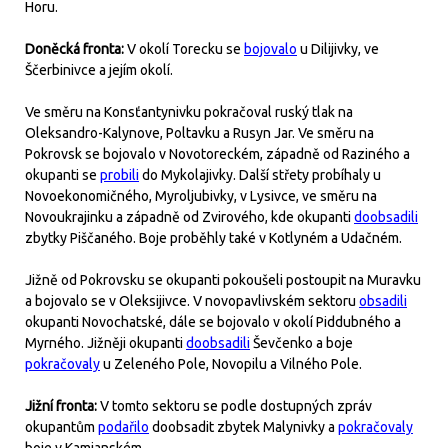
Horu.
Doněcká fronta:
V okolí Torecku se
bojovalo
u Dilijivky, ve
Ščerbinivce a jejím okolí.
Ve směru na Konsťantynivku pokračoval ruský tlak na
Oleksandro-Kalynove, Poltavku a Rusyn Jar. Ve směru na
Pokrovsk se bojovalo v Novotoreckém, západně od Raziného a
okupanti se
probili
do Mykolajivky. Další střety probíhaly u
Novoekonomičného, Myroljubivky, v Lysivce, ve směru na
Novoukrajinku a západně od Zvirového, kde okupanti
doobsadili
zbytky Piščaného. Boje proběhly také v Kotlyném a Udačném.
Jižně od Pokrovsku se okupanti pokoušeli postoupit na Muravku
a bojovalo se v Oleksijivce. V novopavlivském sektoru
obsadili
okupanti Novochatské, dále se bojovalo v okolí Piddubného a
Myrného. Jižněji okupanti
doobsadili
Ševčenko a boje
pokračovaly
u Zeleného Pole, Novopilu a Vilného Pole.
Jižní fronta:
V tomto sektoru se podle dostupných zpráv
okupantům
podařilo
doobsadit zbytek Malynivky a
pokračovaly