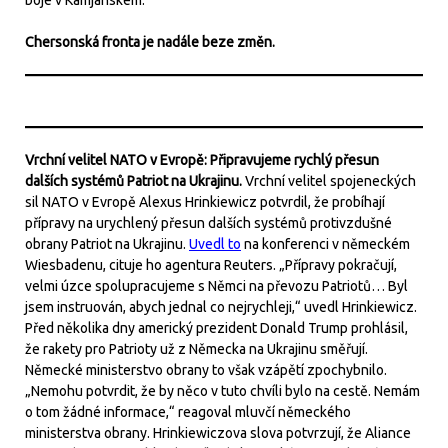
boje v Kamjanském.
Chersonská fronta je nadále beze změn.
Vrchní velitel NATO v Evropě: Připravujeme rychlý přesun
dalších systémů Patriot na Ukrajinu.
Vrchní velitel spojeneckých
sil NATO v Evropě Alexus Hrinkiewicz potvrdil, že probíhají
přípravy na urychlený přesun dalších systémů protivzdušné
obrany Patriot na Ukrajinu.
Uvedl to
na konferenci v německém
Wiesbadenu, cituje ho agentura Reuters. „Přípravy pokračují,
velmi úzce spolupracujeme s Němci na převozu Patriotů… Byl
jsem instruován, abych jednal co nejrychleji,“ uvedl Hrinkiewicz.
Před několika dny americký prezident Donald Trump prohlásil,
že rakety pro Patrioty už z Německa na Ukrajinu směřují.
Německé ministerstvo obrany to však vzápětí zpochybnilo.
„Nemohu potvrdit, že by něco v tuto chvíli bylo na cestě. Nemám
o tom žádné informace,“ reagoval mluvčí německého
ministerstva obrany. Hrinkiewiczova slova potvrzují, že Aliance