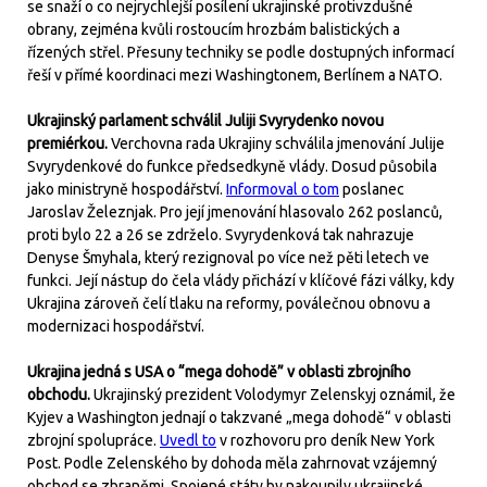
se snaží o co nejrychlejší posílení ukrajinské protivzdušné
obrany, zejména kvůli rostoucím hrozbám balistických a
řízených střel. Přesuny techniky se podle dostupných informací
řeší v přímé koordinaci mezi Washingtonem, Berlínem a NATO.
Ukrajinský parlament schválil Juliji Svyrydenko novou
premiérkou.
Verchovna rada Ukrajiny schválila jmenování Julije
Svyrydenkové do funkce předsedkyně vlády. Dosud působila
jako ministryně hospodářství.
Informoval o tom
poslanec
Jaroslav Železnjak. Pro její jmenování hlasovalo 262 poslanců,
proti bylo 22 a 26 se zdrželo. Svyrydenková tak nahrazuje
Denyse Šmyhala, který rezignoval po více než pěti letech ve
funkci. Její nástup do čela vlády přichází v klíčové fázi války, kdy
Ukrajina zároveň čelí tlaku na reformy, poválečnou obnovu a
modernizaci hospodářství.
Ukrajina jedná s USA o “mega dohodě” v oblasti zbrojního
obchodu.
Ukrajinský prezident Volodymyr Zelenskyj oznámil, že
Kyjev a Washington jednají o takzvané „mega dohodě“ v oblasti
zbrojní spolupráce.
Uvedl to
v rozhovoru pro deník New York
Post. Podle Zelenského by dohoda měla zahrnovat vzájemný
obchod se zbraněmi. Spojené státy by nakoupily ukrajinské