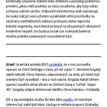
kombináty ustavené státem málo efektivní a požadují podobnou
protekci, jakou měli podniky za časů socialismu, aby byly vůbec
schopny udržet výrobu. Odpověď ministerstva však naznačuje,
že ruský stát již není ochoten vynakládat větší prostředky na
záchranu neefektivních sektorů průmyslu mimo naprosto
kritické segmenty, mezi které průmysl na obsazených oblastech
evidentně nepatří. Do budoucna tak lze očekávat bankrot
mnoha podniků ustavených na podobné bázi.
Izrael
: Izraelská armáda (IDF)
oznámila
, že v noci provedla
operaci ve čtvrti Šedžajja v Gaze, při níž vojáci 7. obrněné brigády
zabili několik členů Hamásu odpovědných za útok, při němž byli
zraněni čtyři výsadkáři – dva z nich vážně. Brigáda Nahal během
operací zasáhla sklad zbraní ve čtvrtích Daraj a Tuffah. Vojáci
401. brigády údajně eliminovali dalšího člena Hamásu v Džabalíji.
IDF a zpravodajská služba Šin Bet dále
uvedly
, že leteckým
úderem byl zabit Ijád Násir, zástupce velitele praporu Džabalíja,