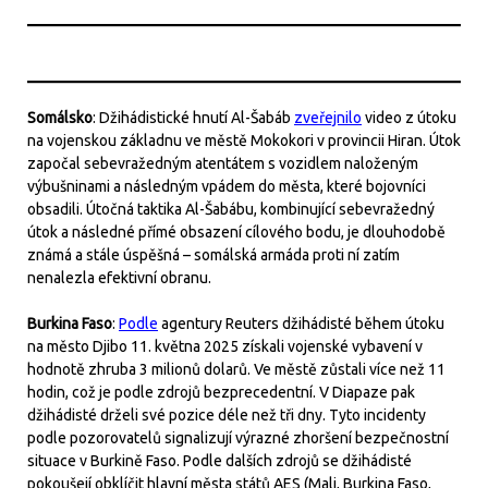
Somálsko
: Džihádistické hnutí Al-Šabáb
zveřejnilo
video z útoku
na vojenskou základnu ve městě Mokokori v provincii Hiran. Útok
započal sebevražedným atentátem s vozidlem naloženým
výbušninami a následným vpádem do města, které bojovníci
obsadili. Útočná taktika Al-Šabábu, kombinující sebevražedný
útok a následné přímé obsazení cílového bodu, je dlouhodobě
známá a stále úspěšná – somálská armáda proti ní zatím
nenalezla efektivní obranu.
Burkina Faso
:
Podle
agentury Reuters džihádisté během útoku
na město Djibo 11. května 2025 získali vojenské vybavení v
hodnotě zhruba 3 milionů dolarů. Ve městě zůstali více než 11
hodin, což je podle zdrojů bezprecedentní. V Diapaze pak
džihádisté drželi své pozice déle než tři dny. Tyto incidenty
podle pozorovatelů signalizují výrazné zhoršení bezpečnostní
situace v Burkině Faso. Podle dalších zdrojů se džihádisté
pokoušejí obklíčit hlavní města států AES (Mali, Burkina Faso,