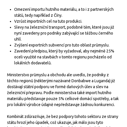
Omezení importu hutního materiálu, a to i z partnerských
států, tedy například z Číny.
Vzrůst importních cel na tuto produkci.
Slevy na železniční transport, podobné těm, které jsou již
nyní zavedeny pro podniky zabývající se těžbou černého
uhlí.
Zvýšení exportních subvencí pro tuto oblast průmyslu.
Zavedení předpisu, který by vyžadoval, aby nejméně 25%
oceli využité na stavbách v tomto regionu pocházelo od
lokálních dodavatelů.
Ministerstvo průmyslu a obchodu ale uvedlo, že podniky z
těchto regionů (některými nazávané Donbabwe a Luganda) již
dostávají státní podporu ve formě daňových úlev a slev na
železniční přepravu. Podle ministerstva také import hutního
materiálu představuje pouze 5% celkové domácí spotřeby, a tak
pro lokální výrobce údajně nepředstavuje žádnou konkurenci.
Kombinát zdůrazňuje, že bez podpory tohoto sektoru ze strany
státu hrozí jeho úpadek, což ukazuje, jak málo jsou tyto