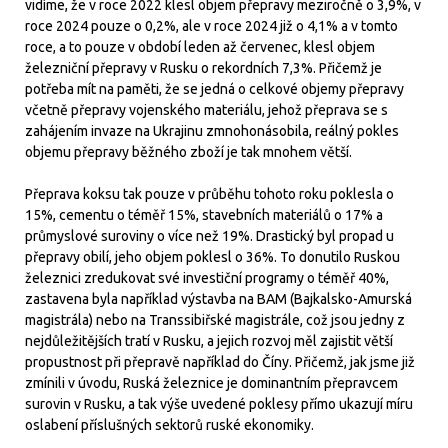
vidíme, že v roce 2022 klesl objem přepravy meziročně o 3,9%, v
roce 2024 pouze o 0,2%, ale v roce 2024 již o 4,1% a v tomto
roce, a to pouze v období leden až červenec, klesl objem
železniční přepravy v Rusku o rekordních 7,3%. Přičemž je
potřeba mít na paměti, že se jedná o celkové objemy přepravy
včetně přepravy vojenského materiálu, jehož přeprava se s
zahájením invaze na Ukrajinu zmnohonásobila, reálný pokles
objemu přepravy běžného zboží je tak mnohem větší.
Přeprava koksu tak pouze v průběhu tohoto roku poklesla o
15%, cementu o téměř 15%, stavebních materiálů o 17% a
průmyslové suroviny o více než 19%. Drastický byl propad u
přepravy obilí, jeho objem poklesl o 36%. To donutilo Ruskou
železnici zredukovat své investiční programy o téměř 40%,
zastavena byla například výstavba na BAM (Bajkalsko-Amurská
magistrála) nebo na Transsibiřské magistrále, což jsou jedny z
nejdůležitějších tratí v Rusku, a jejich rozvoj měl zajistit větší
propustnost při přepravě například do Číny. Přičemž, jak jsme již
zmínili v úvodu, Ruská železnice je dominantním přepravcem
surovin v Rusku, a tak výše uvedené poklesy přímo ukazují míru
oslabení příslušných sektorů ruské ekonomiky.