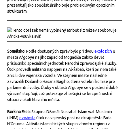
prezentují jako součást širšího boje proti exilovým opozičním
strukturám.
Somálsko:
Podle dostupných zpráv bylo při dvou
explozích
u
města Afgooye na jihozápad od Mogadiša zabito devět
příslušníků speciálních jednotek Národní zpravodajské služby.
Útok provedli militanti napojení na Al-Šabáb, kteří při něm také
zničili dvě vojenská vozidla. Ve stejném městě následně
zavraždili Džilaniho Hasana Bagiho, člena volební komise pro
parlamentní volby. Útoky v oblasti Afgooye se v poslední době
výrazně stupňují, což potvrzuje zhoršující se bezpečnostní
situaci v okolí hlavního města.
Burkina Faso:
Skupina Džamát Nusrat al-Islam wal-Muslimin
(JNIM)
oznámila
útok na vojenský post na okraji města Fada
N’Gourma. Aktivita islamistických skupin v tomto regionu v