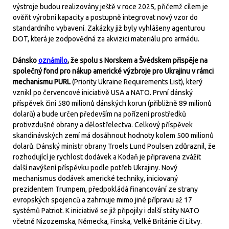
výstroje budou realizovány ještě v roce 2025, přičemž cílem je
ověřit výrobní kapacity a postupně integrovat nový vzor do
standardního vybavení. Zakázky již byly vyhlášeny agenturou
DOT, která je zodpovědná za akvizici materiálu pro armádu.
Dánsko
oznámilo
, že spolu s Norskem a Švédskem přispěje na
společný fond pro nákup americké výzbroje pro Ukrajinu v rámci
mechanismu PURL
(Priority Ukraine Requirements List), který
vznikl po červencové iniciativě USA a NATO. První dánský
příspěvek činí 580 milionů dánských korun (přibližně 89 milionů
dolarů) a bude určen především na pořízení prostředků
protivzdušné obrany a dělostřelectva. Celkový příspěvek
skandinávských zemí má dosáhnout hodnoty kolem 500 milionů
dolarů. Dánský ministr obrany Troels Lund Poulsen zdůraznil, že
rozhodující je rychlost dodávek a Kodaň je připravena zvážit
další navýšení příspěvku podle potřeb Ukrajiny. Nový
mechanismus dodávek americké techniky, iniciovaný
prezidentem Trumpem, předpokládá financování ze strany
evropských spojenců a zahrnuje mimo jiné přípravu až 17
systémů Patriot. K iniciativě se již připojily i další státy NATO
včetně Nizozemska, Německa, Finska, Velké Británie či Litvy.