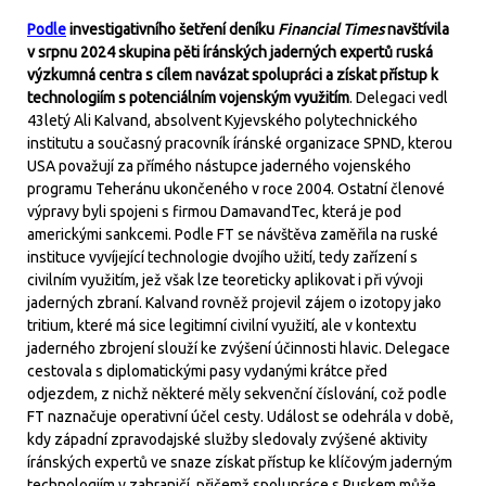
Podle
investigativního šetření deníku
Financial Times
navštívila
v srpnu 2024 skupina pěti íránských jaderných expertů ruská
výzkumná centra s cílem navázat spolupráci a získat přístup k
technologiím s potenciálním vojenským využitím
. Delegaci vedl
43letý Ali Kalvand, absolvent Kyjevského polytechnického
institutu a současný pracovník íránské organizace SPND, kterou
USA považují za přímého nástupce jaderného vojenského
programu Teheránu ukončeného v roce 2004. Ostatní členové
výpravy byli spojeni s firmou DamavandTec, která je pod
americkými sankcemi. Podle FT se návštěva zaměřila na ruské
instituce vyvíjející technologie dvojího užití, tedy zařízení s
civilním využitím, jež však lze teoreticky aplikovat i při vývoji
jaderných zbraní. Kalvand rovněž projevil zájem o izotopy jako
tritium, které má sice legitimní civilní využití, ale v kontextu
jaderného zbrojení slouží ke zvýšení účinnosti hlavic. Delegace
cestovala s diplomatickými pasy vydanými krátce před
odjezdem, z nichž některé měly sekvenční číslování, což podle
FT naznačuje operativní účel cesty. Událost se odehrála v době,
kdy západní zpravodajské služby sledovaly zvýšené aktivity
íránských expertů ve snaze získat přístup ke klíčovým jaderným
technologiím v zahraničí, přičemž spolupráce s Ruskem může