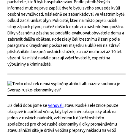
pachatele, kteří byli hospitalizováni. Podle předběžných
informací muž nejprve zapálil dveře bytu svého souseda kvůli
osobní nevraživosti, následně se zabarikádoval ve vlastním bytě,
odkud začal unikat plyn. Policisté, kteří na místo přijeli, ucítili
silný zápach plynu, načež došlo k explozi a následnému požáru.
Díky včasnému zásahu se podařilo evakuovat obyvatele domu a
zabránit dalším obětem. Podezřelý čelí trestnímu řízení podle
paragrafů o úmyslném poškození majetku a ublížení na zdraví
příslušníkům bezpečnostních složek, za což mu hrozí až 10 let
vězení. Na místě nadále pracují vyšetřovatelé, experti na
výbušniny a kriminalisté.
Již delší dobu jsme se
věnovali
stavu Ruské železnice pouze
okrajově (například včera, kdy byl zmíněn ukrajinský útok na
jedno z ruských nádraží), vzhledem k důležitosti této
společnosti pro chod ruské ekonomiky (i díky proměnlivému
stavu silniční sítě je drtivá většina přepravy nákladu na větší