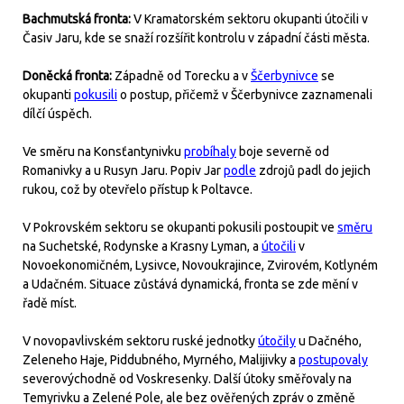
Bachmutská fronta:
V Kramatorském sektoru okupanti útočili v
Časiv Jaru, kde se snaží rozšířit kontrolu v západní části města.
Doněcká fronta:
Západně od Torecku a v
Ščerbynivce
se
okupanti
pokusili
o postup, přičemž v Ščerbynivce zaznamenali
dílčí úspěch.
Ve směru na Konsťantynivku
probíhaly
boje severně od
Romanivky a u Rusyn Jaru. Popiv Jar
podle
zdrojů padl do jejich
rukou, což by otevřelo přístup k Poltavce.
V Pokrovském sektoru se okupanti pokusili postoupit ve
směru
na Suchetské, Rodynske a Krasny Lyman, a
útočili
v
Novoekonomičném, Lysivce, Novoukrajince, Zvirovém, Kotlyném
a Udačném. Situace zůstává dynamická, fronta se zde mění v
řadě míst.
V novopavlivském sektoru ruské jednotky
útočily
u Dačného,
Zeleneho Haje, Piddubného, Myrného, Malijivky a
postupovaly
severovýchodně od Voskresenky. Další útoky směřovaly na
Temyrivku a Zelené Pole, ale bez ověřených zpráv o změně