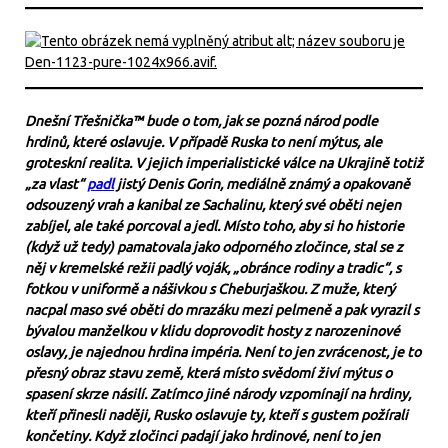
Dnešní Třešnička™ bude o tom, jak se pozná národ podle
hrdinů, které oslavuje. V případě Ruska to není mýtus, ale
groteskní realita. V jejich imperialistické válce na Ukrajině totiž
„za vlast“
padl
jistý Denis Gorin, mediálně známý a opakovaně
odsouzený vrah a kanibal ze Sachalinu, který své oběti nejen
zabíjel, ale také porcoval a jedl. Místo toho, aby si ho historie
(když už tedy) pamatovala jako odporného zločince, stal se z
něj v kremelské režii padlý voják, „obránce rodiny a tradic“, s
fotkou v uniformě a nášivkou s Cheburjaškou. Z muže, který
nacpal maso své oběti do mrazáku mezi pelmeně a pak vyrazil s
bývalou manželkou v klidu doprovodit hosty z narozeninové
oslavy, je najednou hrdina impéria. Není to jen zvrácenost, je to
přesný obraz stavu země, která místo svědomí živí mýtus o
spasení skrze násilí. Zatímco jiné národy vzpomínají na hrdiny,
kteří přinesli naději, Rusko oslavuje ty, kteří s gustem požírali
končetiny. Když zločinci padají jako hrdinové, není to jen