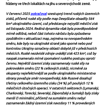
hlášeny ve třech lokalitách na jihu a severovýchodě země.
V červenci 2025
pokračoval
vzestupný trend ruských územních
zisků, přičemž ruské síly podle map DeepState obsadily 564
km² ukrajinského území, což představuje nejvyšší měsíční zisk
od listopadu 2024. Reálná dynamika však byla pravděpodobně
mírně odlišná, neboť část tohoto nárůstu byla způsobena
zpožděním v aktualizaci map, zejména na novopavlivském
směru, kde byly na ukrajinské straně jako sporné nebo pod
kontrolou Ukrajiny označeny oblasti dobyté již v předchozích
měsících. Ruské nezávislé zdroje uvádějí zisk 423 km², což by
naopak znamenalo mírné zpomalení ruského postupu oproti
červnu. Největší územní zisky zaznamenaly ruské síly na
pokrovském směru (22 % celkových zisků), nicméně za
okupanty nejefektivnější se podle ukrajinského ministerstva
obrany považuje směr novopavlivský, kde Rusové dosahují
třetiny celkového územního zisku (34 %) při pouhých 12 %
měsíčních útočných operací. V ostatních sektorech (Lymanský,
Charkovský, Torecký, Severský, Záporožský a Sumský) byly zisky
menší či minimální, přičemž na sumském směru nebyl
zaznamenán žádný územní zisk navzdory 11 % provedených