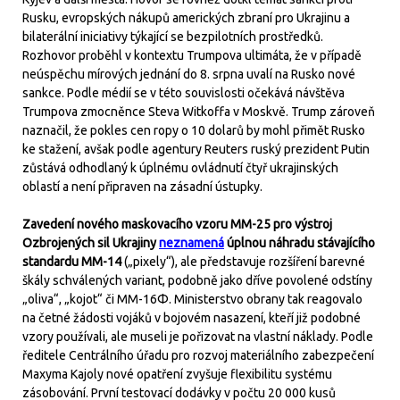
Rusku, evropských nákupů amerických zbraní pro Ukrajinu a
bilaterální iniciativy týkající se bezpilotních prostředků.
Rozhovor proběhl v kontextu Trumpova ultimáta, že v případě
neúspěchu mírových jednání do 8. srpna uvalí na Rusko nové
sankce. Podle médií se v této souvislosti očekává návštěva
Trumpova zmocněnce Steva Witkoffa v Moskvě. Trump zároveň
naznačil, že pokles cen ropy o 10 dolarů by mohl přimět Rusko
ke stažení, avšak podle agentury Reuters ruský prezident Putin
zůstává odhodlaný k úplnému ovládnutí čtyř ukrajinských
oblastí a není připraven na zásadní ústupky.
Zavedení nového maskovacího vzoru MМ-25 pro výstroj
Ozbrojených sil Ukrajiny
neznamená
úplnou náhradu stávajícího
standardu MМ-14
(„pixely“), ale představuje rozšíření barevné
škály schválených variant, podobně jako dříve povolené odstíny
„oliva“, „kojot“ či MМ-16Ф. Ministerstvo obrany tak reagovalo
na četné žádosti vojáků v bojovém nasazení, kteří již podobné
vzory používali, ale museli je pořizovat na vlastní náklady. Podle
ředitele Centrálního úřadu pro rozvoj materiálního zabezpečení
Maxyma Kajoly nové opatření zvyšuje flexibilitu systému
zásobování. První testovací dodávky v počtu 20 000 kusů