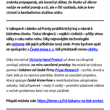
známka propagandy, ale konečný důkaz, že Rusko už dávno
nežije ve světě pravdy a cti, ale v říši rozkladu, kde je krev
ctností a kanibalismus službou státu.
V zákopech i daleko od fronty probíhá tichý boj o návrat k
běžnému životu. Tisíce Ukrajinců – vojáků i civilistů – přišly vinou
války o ruku nebo nohu. Díky nejnovějším technologiím
ale
můžeme
dát jejich příběhům nový směr. Proto bychom opět
ve spolupráci
s
Česká stopa z. s.
rádi představili novou
sbírku
.
Díky iniciativě
Victoria Hand Project
už dnes na Ukrajině
vznikají odolné,
na míru navržené protézy
. Na místě se tisknou
pomocí
tiskáren od české firmy
Prusa Research
– rychle, levně a
tam, kde je to nejvíce potřeba. Staňte se součástí projektu,
který spojuje
české know-how
a neotřesitelnou ukrajinskou
odvahu. Váš příspěvek – malý či velký – promění plastové vlákno
v ručně vyrobenou šanci na nový začátek.
Přispět můžete zde:
https://donio.cz/3d-tiskarny-na-tisk-protez
,