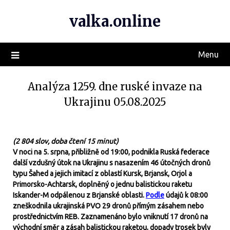
valka.online
Menu
Analýza 1259. dne ruské invaze na
Ukrajinu 05.08.2025
(2 804 slov, doba čtení 15 minut)
V noci na 5. srpna, přibližně od 19:00, podnikla Ruská federace
další vzdušný útok na Ukrajinu s nasazením 46 útočných dronů
typu Šahed a jejich imitací z oblastí Kursk, Brjansk, Orjol a
Primorsko-Achtarsk, doplněný o jednu balistickou raketu
Iskander-M odpálenou z Brjanské oblasti.
Podle
údajů k 08:00
zneškodnila ukrajinská PVO 29 dronů přímým zásahem nebo
prostřednictvím REB. Zaznamenáno bylo vniknutí 17 dronů na
východní směr a zásah balistickou raketou, dopady trosek byly