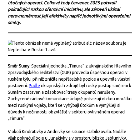
útočných operací. Celkově tedy červenec 2025 potvrdil
pokračující ruskou ofenzivní iniciativu, ale zároveň ukázal
nerovnoměrnost její efektivity napříč jednotlivými operačními
směry.
Směr Sumy:
Speciální jednotka „Timura“ z ukrajinského Hlavního
zpravodajského ředitelství (GUR) provedla úspěšnou operaci v
ruském týlu, při níž zničila nepřátelské pozice a upevnila vlastní
postavení.
Podle
ukrajinských zdrojů byl ruský postup směrem k
Sumám zastaven a zásobovací trasy okupantů narušeny.
Zachycené rádiové komunikace údajně potvrzují nízkou morálku
mezi ruskými vojáky, kteří se vyhýbají útokům a vymýšlejí si
důvody k nečinnosti, obzvláště v sektoru ovlivněném operací
„Timura“.
V okolí Kindrativky a Andriivky se situace stabilizovala. Nadále
však pokračují boje u Junakivky a v prostoru blízko Jablunivky.