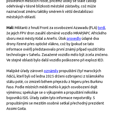
posledních měsících roste, přičemž útoky se stále častěji
odehrávají v těsné blízkosti městské zástavby, což může
naznačovat změnu taktiky směrem k větší destabilizaci
městských oblastí.
Mali:
Militanti z hnutí Front za osvobození Azawadu (FLA)
tvrdí
,
že jejich FPV dron zasáhl obrněné vozidlo MRAP/APC Afrického
sboru mezi městy Kidal a Anefis. Útok
provedly
údajně dva
drony řízené přes optické vlákno, což by (pokud se tato
informace ověří) představovalo první známý případ využití této
technologie v Sahelu. Zasažené vozidlo mělo být zcela zničeno.
Ve stejné oblasti bylo další vozidlo poškozeno při explozi IED.
Malijské úřady zároveň
oznámily
propuštění čtyř marockých
řidičů, kteří byli od ledna 2025 drženi ozbrojenci z Islámského
státu poté, co zmizeli během přejezdu z Nigeru přes Burkinu
Faso. Podle místních médií mohlo k jejich osvobození dojít
výměnou; spekuluje se o výkupném a propuštění několika
bojovníků ISIS. Úřady zatím tyto informace nepotvrdily. S
propuštěnými se mezitím osobně setkal přechodný prezident
Assimi Goita.