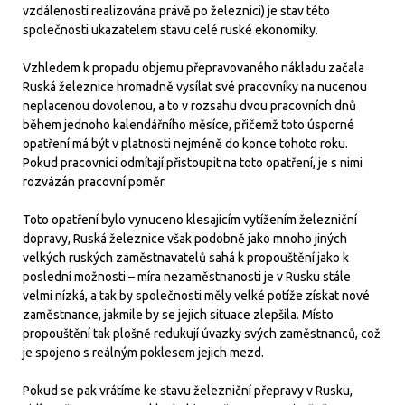
vzdálenosti realizována právě po železnici) je stav této
společnosti ukazatelem stavu celé ruské ekonomiky.
Vzhledem k propadu objemu přepravovaného nákladu začala
Ruská železnice hromadně vysílat své pracovníky na nucenou
neplacenou dovolenou, a to v rozsahu dvou pracovních dnů
během jednoho kalendářního měsíce, přičemž toto úsporné
opatření má být v platnosti nejméně do konce tohoto roku.
Pokud pracovníci odmítají přistoupit na toto opatření, je s nimi
rozvázán pracovní poměr.
Toto opatření bylo vynuceno klesajícím vytížením železniční
dopravy, Ruská železnice však podobně jako mnoho jiných
velkých ruských zaměstnavatelů sahá k propouštění jako k
poslední možnosti – míra nezaměstnanosti je v Rusku stále
velmi nízká, a tak by společnosti měly velké potíže získat nové
zaměstnance, jakmile by se jejich situace zlepšila. Místo
propouštění tak plošně redukují úvazky svých zaměstnanců, což
je spojeno s reálným poklesem jejich mezd.
Pokud se pak vrátíme ke stavu železniční přepravy v Rusku,