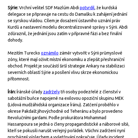
Sýrie:
Vrchní velitel SDF Mazlúm Abdi
potvrdil
, že kurdská
delegace se připravuje na cestu do Damašku k zahájení jednání
se syrskou vládou. Cílem je dosažení ústavního uznání práv
Kurdů a nastavení modelu decentralizované správy v Sýrii. Abdi
zdůraznil, že jednání jsou zatím v přípravné fázi a bez finální
dohody.
Mezitím Turecko
oznámilo
záměr vytvořit v Sýrii průmyslové
zóny, které mají oživit místní ekonomiku a zlepšit přeshraniční
obchod. Projekt je součástí širší strategie Ankary na stabilizaci
severních oblastí Sýrie a posílení vlivu skrze ekonomickou
přítomnost.
Írán:
Íránské úřady
zadržely
tři osoby podezřelé z členství v
sabotážní buňce napojené na exilovou opoziční skupinu MEK
(Lidová mudžáhidská organizace Íránu). Zatčení proběhlo v
okrese Pakdašt jihovýchodně od Teheránu a bylo provedeno
Revolučními gardami. Podle prokurátora Mohammad
Hassanpoura se jedná o členy propagandistické a náborové sítě,
kteří se pokusili narušit veřejný pořádek. Všichni zadržení nyní
procházejí výslechem a vyšetřování pokračuje. Úřady incident