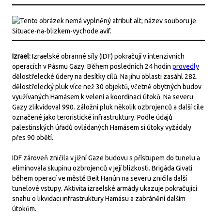
Izrael:
Izraelské obranné síly (IDF) pokračují v intenzivních
operacích v Pásmu Gazy. Během posledních 24 hodin
provedly
dělostřelecké údery na desítky cílů. Na jihu oblasti zasáhl 282.
dělostřelecký pluk více než 30 objektů, včetně obytných budov
využívaných Hamásem k velení a koordinaci útoků. Na severu
Gazy zlikvidoval 990. záložní pluk několik ozbrojenců a další cíle
označené jako teroristické infrastruktury. Podle údajů
palestinských úřadů ovládaných Hamásem si útoky vyžádaly
přes 90 obětí.
IDF zároveň zničila v jižní Gaze budovu s přístupem do tunelu a
eliminovala skupinu ozbrojenců v její blízkosti. Brigáda Givati
během operací ve městě Beit Hanún na severu zničila další
tunelové vstupy. Aktivita izraelské armády ukazuje pokračující
snahu o likvidaci infrastruktury Hamásu a zabránění dalším
útokům.