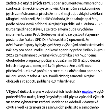
žadatelé o azyl z jiných zemí
. Söder argumentoval mimořádnou
štědrostí německého systému vůči Ukrajincům a nízkou mírou
jejich zaměstnanosti, přestože mnozí mají odpovídající vzdělání.
Klingbeil zdůraznil, že koaliční dohoda již obsahuje opatření,
podle něhož nově příchozí ukrajinští uprchlíci od 1. dubna 2025
Bürgergeld nedostávají, a že tato změna bude urychleně
implementována. Proti Söderovu návrhu se vyslovil i tajemník
poslanecké frakce SPD Dirk Wiese, který upozornil, že
očekávané úspory by byly vyváženy zvýšenými administrativními
náklady pro obce. Podle Spolkové agentury práce činila v květnu
2025 zaměstnanost ukrajinských uprchlíků 34,9 %, přičemž
dlouhodobé prognózy počítají s dosažením 55 % až po deseti
letech integrace, mimo jiné kvůli převaze žen a dětí mezi
příchozími. Celkově pobíralo v roce 2024 občanskou pomoc 5,5
milionu osob, z toho 47,4 % tvořili cizinci; samotní Ukrajinci
obdrželi z rozpočtu přibližně 6,3 miliardy eur.
V Kyjevě došlo 5. srpna v odpoledních hodinách k
explozi
v bytě
podezřelého muže, který úmyslně pustil plyn a způsobil výbuch
ve snaze vyhnout se zatčení
. Incident se odehrál v darnycké
čtvrti a vedl ke zranění tří zasahujících policistů a samotného