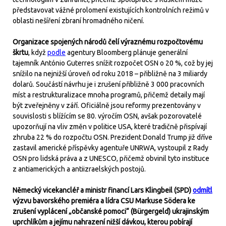
představovat vážné prolomení existujících kontrolních režimů v
oblasti nešíření zbraní hromadného ničení.
Organizace spojených národů čelí výraznému rozpočtovému
škrtu
, když
podle
agentury Bloomberg plánuje generální
tajemník António Guterres snížit rozpočet OSN o 20 %, což by jej
snížilo na nejnižší úroveň od roku 2018 – přibližně na 3 miliardy
dolarů. Součástí návrhu je i zrušení přibližně 3 000 pracovních
míst a restrukturalizace mnoha programů, přičemž detaily mají
být zveřejněny v září. Oficiálně jsou reformy prezentovány v
souvislosti s blížícím se 80. výročím OSN, avšak pozorovatelé
upozorňují na vliv změn v politice USA, které tradičně přispívají
zhruba 22 % do rozpočtu OSN. Prezident Donald Trump již dříve
zastavil americké příspěvky agentuře UNRWA, vystoupil z Rady
OSN pro lidská práva a z UNESCO, přičemž obvinil tyto instituce
z antiamerických a antiizraelských postojů.
Německý vicekancléř a ministr financí Lars Klingbeil (SPD)
odmítl
výzvu bavorského premiéra a lídra CSU Markuse Södera ke
zrušení vyplácení „občanské pomoci“ (Bürgergeld) ukrajinským
uprchlíkům a jejímu nahrazení nižší dávkou, kterou pobírají