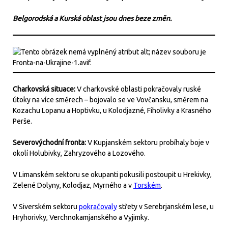
Belgorodská a Kurská oblast jsou dnes beze změn.
Charkovská situace:
V charkovské oblasti pokračovaly ruské
útoky na více směrech – bojovalo se ve Vovčansku, směrem na
Kozachu Lopanu a Hoptivku, u Kolodjazné, Fiholivky a Krasného
Perše.
Severovýchodní fronta:
V Kupjanském sektoru probíhaly boje v
okolí Holubivky, Zahryzového a Lozového.
V Limanském sektoru se okupanti pokusili postoupit u Hrekivky,
Zelené Dolyny, Kolodjaz, Myrného a v
Torském
.
V Siverském sektoru
pokračovaly
střety v Serebrjanském lese, u
Hryhorivky, Verchnokamjanského a Vyjimky.