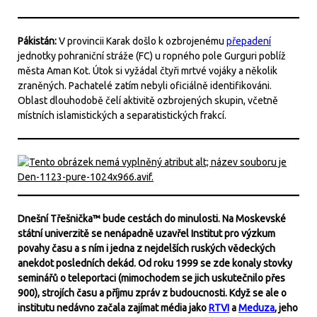
Pákistán:
V provincii Karak došlo k ozbrojenému
přepadení
jednotky pohraniční stráže (FC) u ropného pole Gurguri poblíž
města Aman Kot. Útok si vyžádal čtyři mrtvé vojáky a několik
zraněných. Pachatelé zatím nebyli oficiálně identifikováni.
Oblast dlouhodobě čelí aktivitě ozbrojených skupin, včetně
místních islamistických a separatistických frakcí.
Dnešní Třešnička™ bude cestách do minulosti. Na Moskevské
státní univerzitě se nenápadně uzavřel Institut pro výzkum
povahy času a s ním i jedna z nejdelších ruských vědeckých
anekdot posledních dekád. Od roku 1999 se zde konaly stovky
seminářů o teleportaci (mimochodem se jich uskutečnilo přes
900), strojích času a příjmu zpráv z budoucnosti. Když se ale o
institutu nedávno začala zajímat média jako
RTVI
a
Meduza
, jeho