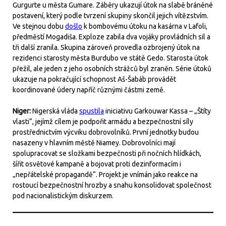
Gurgurte u města Gumare. Záběry ukazují útok na slabě bráněné
postavení, který podle tvrzení skupiny skončil jejich vítězstvím.
Ve stejnou dobu
došlo
k bombovému útoku na kasárna v Lafoli,
předměstí Mogadiša. Exploze zabila dva vojáky provládních sil a
tři další zranila. Skupina zároveň provedla ozbrojený útok na
rezidenci starosty města Burdubo ve státě Gedo. Starosta útok
přežil, ale jeden z jeho osobních strážců byl zraněn. Série útoků
ukazuje na pokračující schopnost Aš-Šabáb provádět
koordinované údery napříč různými částmi země.
Niger:
Nigerská vláda
spustila
iniciativu Garkouwar Kassa – „Štíty
vlasti“, jejímž cílem je podpořit armádu a bezpečnostní síly
prostřednictvím výcviku dobrovolníků. První jednotky budou
nasazeny v hlavním městě Niamey. Dobrovolníci mají
spolupracovat se složkami bezpečnosti při nočních hlídkách,
šířit osvětové kampaně a bojovat proti dezinformacím i
„nepřátelské propagandě“. Projekt je vnímán jako reakce na
rostoucí bezpečnostní hrozby a snahu konsolidovat společnost
pod nacionalistickým diskurzem.