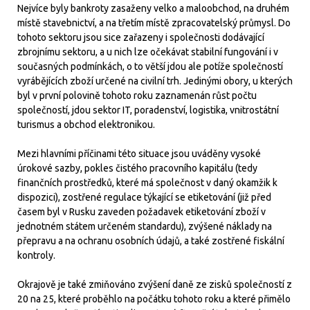
Nejvíce byly bankroty zasaženy velko a maloobchod, na druhém
místě stavebnictví, a na třetím místě zpracovatelský průmysl. Do
tohoto sektoru jsou sice zařazeny i společnosti dodávající
zbrojnímu sektoru, a u nich lze očekávat stabilní fungování i v
současných podmínkách, o to větší jdou ale potíže společností
vyrábějících zboží určené na civilní trh. Jedinými obory, u kterých
byl v první polovině tohoto roku zaznamenán růst počtu
společností, jdou sektor IT, poradenství, logistika, vnitrostátní
turismus a obchod elektronikou.
Mezi hlavními příčinami této situace jsou uváděny vysoké
úrokové sazby, pokles čistého pracovního kapitálu (tedy
finančních prostředků, které má společnost v daný okamžik k
dispozici), zostřené regulace týkající se etiketování (již před
časem byl v Rusku zaveden požadavek etiketování zboží v
jednotném státem určeném standardu), zvýšené náklady na
přepravu a na ochranu osobních údajů, a také zostřené fiskální
kontroly.
Okrajově je také zmiňováno zvýšení daně ze zisků společností z
20 na 25, které proběhlo na počátku tohoto roku a které přimělo