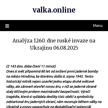
valka.online
Menu
Analýza 1260. dne ruské invaze na
Ukrajinu 06.08.2025
(2 143 slov, doba čtení 11 minut)
Dnes si svět připomíná 80 let od svržení první jaderné bomby
na město Hirošima, ke kterému došlo 6. srpna 1945. Tento
historický milník nejen uzavřel jednu etapu druhé světové
války, ale zároveň otevřel novou éru, v níž se jaderné zbraně
staly klíčovým prvkem mezinárodní bezpečnosti. Výročí
tragédie, která si vyžádala desítky tisíc obětí a symbolicky
odstartoval éru jaderných zbraní, nám rezonuje během války na
Ukrajině a znovu upozorňuje na destabilizační potenciál