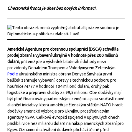
Chersonská fronta je dnes bez nových informací.
Americká Agentura pro obrannou spolupráci (DSCA) schválila
prodej zbraní a vybavení Ukrajině v hodnotě přes 200 milionů
dolarů
, přičemž jde o výsledek bilaterální dohody mezi
prezidenty Donaldem Trumpem a Volodymyrem Zelenským.
Podle
ukrajinského ministra obrany Denyse Šmyhala první
balíček zahrnuje vybavení, opravy a technickou podporu pro
houfnice M777 v hodnotě 104 milionů dolarů, druhý pak
logistické a přepravní služby za 99,5 milionu. Obě dodávky mají
být plně financovány partnerskými zeměmi, a jsou součástí nové
alianční iniciativy, která umožňuje členským státům NATO hradit
dodávky americké výzbroje pro Ukrajinu prostřednictvím
agentury NSPA. Celkově evropští spojenci v uplynulých dnech
přislíbili více než miliardu dolarů na nákup amerických zbraní pro
Kyjev. Oznámení schválení dodávek přichází těsně před