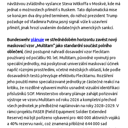
návštěvou zvláštního vyslance Steva Witkoffa v Moskvě, kde má
jednat o možnostech příměří s Ruskem. Tato diplomatická mise
se koná jen dva dny před termínem, do něhož prezident Trump
požaduje od Vladimira Putina jasný signál vůle k uzavření
příměří, jinak hrozí uvalením dodatečných amerických sankcí.
Bundeswehr
plánuje
ve střednědobém horizontu zavést nový
maskovací vzor „Multitarn“ jako standardní součást polního
oblečení
, čímž postupně nahradí dosavadní vzor Flecktarn
používaný od počátku 90. let. Multitarn, původně vyvinutý pro
speciální jednotky, má poskytovat univerzální maskovací účinek
napříč různými prostředími, včetně městských oblastí, kde podle
dosavadních testů převyšuje efektivitu Flecktarnu. Rozšíření
jeho použití mimo specializované jednotky je částečně reakcí na
kritiku, že rozdílné vybavení mohlo usnadnit vizuální identifikaci
příslušníků SOF. Ministerstvo obrany plánuje zahájit pořizování
výstroje ve vzoru Multitarn od roku 2026 a kompletní přechod
všech jednotek je předběžně naplánován na roky 2028–2029. V
rámci projektu FASER (Field Equipment Soldier Extended
Reserve) má být pořízeno vybavení pro 460 000 aktivních vojáků
a 40% rezervu navíc, což znamená přibližně 644 000 sad