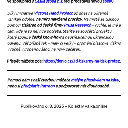
ve spolupráci
s
Česká stopa z. s.
rádi představili novou
sbírku
.
Díky iniciativě
Victoria Hand Project
už dnes na Ukrajině
vznikají odolné,
na míru navržené protézy
. Na místě se tisknou
pomocí
tiskáren od české firmy
Prusa Research
– rychle, levně a
tam, kde je to nejvíce potřeba. Staňte se součástí projektu,
který spojuje
české know-how
a neotřesitelnou ukrajinskou
odvahu. Váš příspěvek – malý či velký – promění plastové vlákno
v ručně vyrobenou šanci na nový začátek.
Přispět můžete zde:
https://donio.cz/3d-tiskarny-na-tisk-protez
,
Pomoci nám s naší tvorbou můžete
malým příspěvkem na kávu
,
nebo si
předplatit Patreon
a podporovat nás dlouhodobě.
Publikováno
6. 8. 2025
–
Kolektiv valka.online