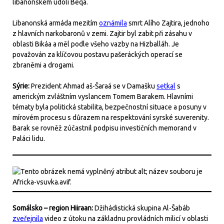
libanonském údolí Beqá.
Libanonská armáda mezitím
oznámila
smrt Alího Zajtira, jednoho
z hlavních narkobaronů v zemi. Zajtir byl zabit při zásahu v
oblasti Bikáa a měl podle všeho vazby na Hizballáh. Je
považován za klíčovou postavu pašeráckých operací se
zbraněmi a drogami.
Sýrie:
Prezident Ahmad aš-Šaraá se v Damašku
setkal
s
americkým zvláštním vyslancem Tomem Barakem. Hlavními
tématy byla politická stabilita, bezpečnostní situace a posuny v
mírovém procesu s důrazem na respektování syrské suverenity.
Barak se rovněž zúčastnil podpisu investičních memorand v
Paláci lidu.
Somálsko – region Hiiraan:
Džihádistická skupina Al-Šabáb
zveřejnila
video z útoku na základnu provládních milicí v oblasti