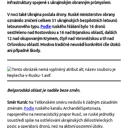
infrastruktury spojené s ukrajinským obranným průmyslem.
V noci také Ukrajina poslala drony. Ruské ministerstvo obrany
oznámilo zničení celkem 51 ukrajinských bezpilotních letounů
letounového typu.
Podle
ruského hlášení bylo 16 dronů
sestřeleno nad Rostovskou a 16 nad Brjanskou oblastí, dalších
12 nad okupovaným Krymem, čtyři nad Voroněžskou a tři nad
Orlovskou oblastí. Moskva tradičně neuvádí konkrétní cíle útoků
ani případné škody.
Belgorodská oblast je nadále beze změn.
Směr Kursk:
Na Tětkinském směru nedošlo k žádným zásadním
změnám.
Podle
ruského kanálu ArchandělSpetsnaza,
napojeného na neonacistický prapor Rusič, se ruské jednotky
soustředí spíše na ostřelování ukrajinských dělostřeleckých
pozic a operátorů dronů, než na aktivní pozemní útoky.