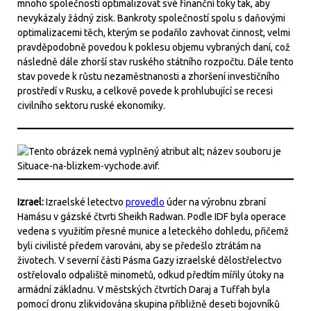
mnoho společností optimalizovat své finanční toky tak, aby
nevykázaly žádný zisk. Bankroty společností spolu s daňovými
optimalizacemi těch, kterým se podařilo zavhovat činnost, velmi
pravděpodobně povedou k poklesu objemu vybraných daní, což
následně dále zhorší stav ruského státního rozpočtu. Dále tento
stav povede k růstu nezaměstnanosti a zhoršení investičního
prostředí v Rusku, a celkově povede k prohlubující se recesi
civilního sektoru ruské ekonomiky.
Izrael:
Izraelské letectvo
provedlo
úder na výrobnu zbraní
Hamásu v gázské čtvrti Sheikh Radwan. Podle IDF byla operace
vedena s využitím přesné munice a leteckého dohledu, přičemž
byli civilisté předem varováni, aby se předešlo ztrátám na
životech. V severní části Pásma Gazy izraelské dělostřelectvo
ostřelovalo odpaliště minometů, odkud předtím mířily útoky na
armádní základnu. V městských čtvrtích Daraj a Tuffah byla
pomocí dronu zlikvidována skupina přibližně deseti bojovníků