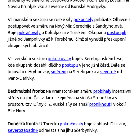
proběhly ve směru na Stepovou Novoselivku, v Zahryzovém, na
Novou Kruhljakivku a severně od Boriské Andrijivky.
V limanském sektoru se ruské síly
pokoušely
přiblížit k Olhivce a
postupovat ve směru na Nový Mir, Serednije a Šandryholové.
Boje
pokračovaly
u Kolodjazi a v Torském. Okupanti
postoupili
jižně od Jampolivky až k Torskému, čímž si vynutili přeskupení
ukrajinských obránců.
V siverském sektoru
pokračovaly
boje v Serebrjanském lese,
kde okupanti dosáhli dílčího
postupu
v jeho jižní části. Dále se
bojovalo u Hryhorivky,
směrem
na Serebrjanku a
severně
od
Ivano-Darivky.
Bachmutská fronta:
Na Kramatorském směru
probíhaly
intenzivní
střety na jihu Časiv Jaru – zejména na sídlišti Stupočky a v
prostoru tzv. Dílny č. 2. Ruské síly se snaží
proniknout
i v okolí
Bílé Hory.
Doněcká fronta:
U Torecku
pokračovaly
boje v oblasti Dilijivky,
severozápadně
od města a na jihu Ščerbynivky.