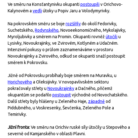
Ve směru na Konsťantynivku okupanti
postoupili
v Orichovo-
Kalynovém a
vedli
útoky u Popiv Jaru a Volodymyrivky.
Na pokrovském směru se boje
rozšířily
do okolí Fedorivky,
Suchetského,
Rodynského
, Novoeekonomičného, Mykolajivky,
Myroljubivky a směrem na Promin. Okupanti rovněž
útočili
u
Lysivky, Novoukrajinky, ve Zvirovém, Kotlyném a Udačném.
Intenzivní pokusy o průlom zaznamenáváme v prostoru
Novoukrajinky a Zvirového, odkud se okupanti snaží postoupit
směrem k Pokrovsku.
Jižně od Pokrovsku probíhaly boje směrem na Muravku, u
Horichového
a Oleksijivky. V novopavlivském sektoru
pokračovaly střety u
Novoukrajinky
a Dačného, přičemž
okupantům se podařilo
postoupit
východně od Novochatského.
Další střety byly hlášeny u Zeleného Haje,
západně
od
Piddubného, u Voskresenky, Ševčenka, Zeleného Pole a
Temirivky.
Jižní fronta:
Ve směru na Orichiv ruské síly útočily u Stepového a
severně od Kamjanského v oblasti Plavni.