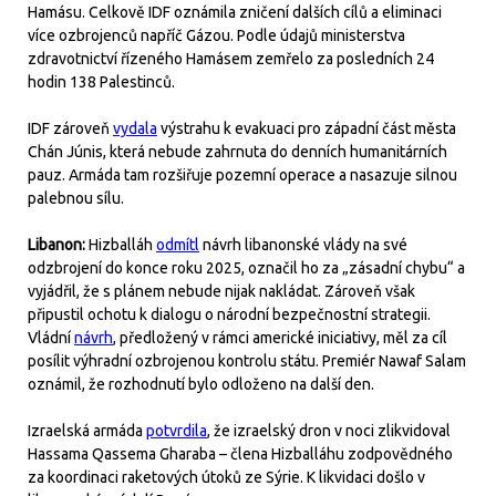
Hamásu. Celkově IDF oznámila zničení dalších cílů a eliminaci
více ozbrojenců napříč Gázou. Podle údajů ministerstva
zdravotnictví řízeného Hamásem zemřelo za posledních 24
hodin 138 Palestinců.
IDF zároveň
vydala
výstrahu k evakuaci pro západní část města
Chán Júnis, která nebude zahrnuta do denních humanitárních
pauz. Armáda tam rozšiřuje pozemní operace a nasazuje silnou
palebnou sílu.
Libanon:
Hizballáh
odmítl
návrh libanonské vlády na své
odzbrojení do konce roku 2025, označil ho za „zásadní chybu“ a
vyjádřil, že s plánem nebude nijak nakládat. Zároveň však
připustil ochotu k dialogu o národní bezpečnostní strategii.
Vládní
návrh
, předložený v rámci americké iniciativy, měl za cíl
posílit výhradní ozbrojenou kontrolu státu. Premiér Nawaf Salam
oznámil, že rozhodnutí bylo odloženo na další den.
Izraelská armáda
potvrdila
, že izraelský dron v noci zlikvidoval
Hassama Qassema Gharaba – člena Hizballáhu zodpovědného
za koordinaci raketových útoků ze Sýrie. K likvidaci došlo v