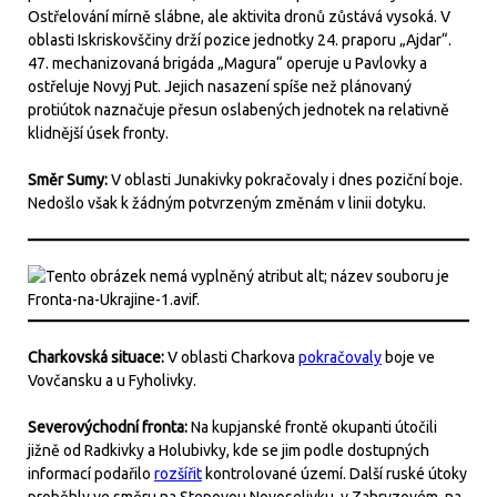
Ostřelování mírně slábne, ale aktivita dronů zůstává vysoká. V
oblasti Iskriskovščiny drží pozice jednotky 24. praporu „Ajdar“.
47. mechanizovaná brigáda „Magura“ operuje u Pavlovky a
ostřeluje Novyj Put. Jejich nasazení spíše než plánovaný
protiútok naznačuje přesun oslabených jednotek na relativně
klidnější úsek fronty.
Směr Sumy:
V oblasti Junakivky pokračovaly i dnes poziční boje.
Nedošlo však k žádným potvrzeným změnám v linii dotyku.
Charkovská situace:
V oblasti Charkova
pokračovaly
boje ve
Vovčansku a u Fyholivky.
Severovýchodní fronta:
Na kupjanské frontě okupanti útočili
jižně od Radkivky a Holubivky, kde se jim podle dostupných
informací podařilo
rozšířit
kontrolované území. Další ruské útoky