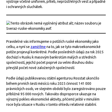
výstroje včetně uniforem, přileb, neprůstřelných vest a případně
i ochranných sluchátek.
Pravidelně vás informujeme o potížích ruské ekonomiky jako
celku, a nyní se
zaměříme
na to, jak se tyto makroekonomické
potíže projevují konkrétně. Podle posledních údajů za rok 2025
dochází v Rusku k masovým bankrotům malých a středních
společností, jejichž počet poprvé za velmi dlouhou dobu
převýšil počet nově založených společností.
Podle údajů publikovanou státní agenturou Rosstat ukončilo
během prvních šesti měsíců roku 2025 činnost 141 000
právnických osob, ve stejném období bylo zaregistrováno pouze
přibližně 95 000 nových. Takováto disproporce ukazuje na
výrazný pokles ekonomické aktivity, přičemž ještě v minulém
roce byla situace v Rusku v tomto ohledu relativně stabilní.