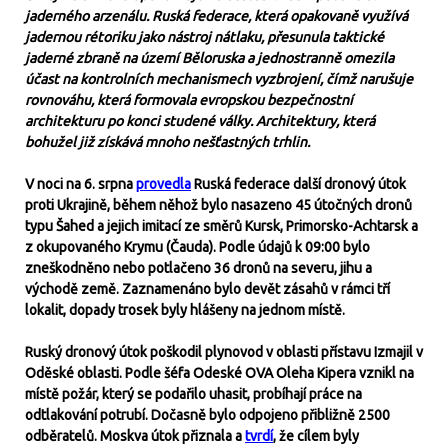
jaderného arzenálu. Ruská federace, která opakovaně využívá
jadernou rétoriku jako nástroj nátlaku, přesunula taktické
jaderné zbraně na území Běloruska a jednostranně omezila
účast na kontrolních mechanismech vyzbrojení, čímž narušuje
rovnováhu, která formovala evropskou bezpečnostní
architekturu po konci studené války. Architektury, která
bohužel již získává mnoho nešťastných trhlin.
V noci na 6. srpna
provedla
Ruská federace další dronový útok
proti Ukrajině, během něhož bylo nasazeno 45 útočných dronů
typu Šahed a jejich imitací ze směrů Kursk, Primorsko-Achtarsk a
z okupovaného Krymu (Čauda). Podle údajů k 09:00 bylo
zneškodněno nebo potlačeno 36 dronů na severu, jihu a
východě země. Zaznamenáno bylo devět zásahů v rámci tří
lokalit, dopady trosek byly hlášeny na jednom místě.
Ruský dronový útok poškodil plynovod v oblasti přístavu Izmajil v
Oděské oblasti. Podle šéfa Odeské OVA Oleha Kipera vznikl na
místě požár, který se podařilo uhasit, probíhají práce na
odtlakování potrubí. Dočasně bylo odpojeno přibližně 2500
odběratelů. Moskva útok přiznala a
tvrdí
, že cílem byly