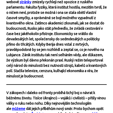
webové
stránky
zmizely rychleji než opozice z ruského
parlamentu. Fakulta fyziky, která institut hostila, mezitím tvrdí, že
o ničem neví, protože se možná i ona se stala obětí vlastní
časové smyčky, a oprávněně se bojí možného vypadnutí z
kvantového okna. Zatímco akademici zkoumali, jak se dostat do
budoucnosti, Rusko jako stát předvedlo, že zvládá cestování v
čase bez jakéhokoliv přístroje. Ekonomicky se vrátilo do
devadesátých let, společensky do sedmdesátých a politicky
přímo do třicátých. Kdyby Berija dnes vstal z mrtvých,
pravděpodobně by se jen rozhlédl a zeptal se, co je nového na
Lubjance. Zánik institutu tak není selháním vědy, ale důkazem,
že výzkum byl dávno překonán praxí. Ruský režim teleportoval
celý národ do minulosti bez nutnosti strojů, kabelů a kvantových
polí. Stačila televize, cenzura, kulhající ekonomika a víra, že
minulost je budoucnost.
V zákopech i daleko od fronty probíhá tichý boj o návrat k
běžnému životu. Tisíce Ukrajinců – vojáků i civilistů – přišly vinou
války o ruku nebo nohu. Díky nejnovějším technologiím
ale
můžeme
dát jejich příběhům nový směr. Proto bychom opět