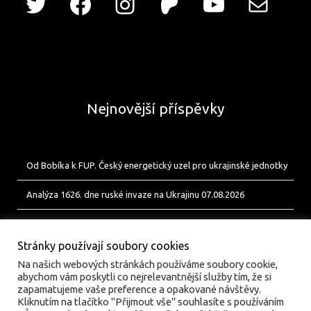
Nejnovější příspěvky
Od Bobíka k FUP. Český energetický uzel pro ukrajinské jednotky
Analýza 1626. dne ruské invaze na Ukrajinu 07.08.2026
Analýza 1625. dne ruské invaze na Ukrajinu 06.08.2026
Stránky používají soubory cookies
Na našich webových stránkách používáme soubory cookie,
abychom vám poskytli co nejrelevantnější služby tím, že si
zapamatujeme vaše preference a opakované návštěvy.
Kliknutím na tlačítko "Přijmout vše" souhlasíte s používáním