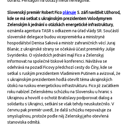
obranu. Pentagon na dotazy médií nereagoval.
Slovenský premiér Robert Fico
plánuje
5. září navštívit Užhorod,
kde se má setkat s ukrajinským prezidentem Volodymyrem
Zelenským k jednání o otázkách energetické infrastruktury
,
oznámila agentura TASR s odkazem na úřad vlády SR. Součástí
slovenské delegace budou vicepremiérka a ministryně
hospodářství Denisa Saková a ministr zahraničních věcí Juraj
Blanár, z ukrajinské strany se očekává účast premiérky Julije
Svyridenko. O výsledcích jednání mají Fico a Zelenskyj
informovat na společné tiskové konferenci. Návštěva se
odehrává na pozadí Ficovy předchozí cesty do Číny, kde se
setkal s ruským prezidentem Vladimirem Putinem a avizoval, že
s ukrajinským prezidentem hodlá otevřít téma ukrajinských
útoků na ruskou energetickou infrastrukturu. Fico již začátkem
roku nabízel Zelenskému schůzku na Slovensku u hranic s
Ukrajinou a hovořil o ochotě Bratislavy podporovat dialog a
solidaritu s Ukrajinci, setkání se však tehdy neuskutečnilo. V
červnu pak premiér uvedl, že další schůzku nepovažuje za
smysluplnou, protože podle něj Zelenskyj jeho otevřená
stanoviska odmítá.