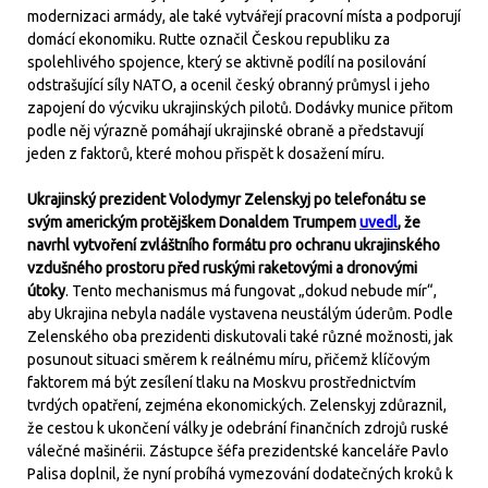
modernizaci armády, ale také vytvářejí pracovní místa a podporují
domácí ekonomiku. Rutte označil Českou republiku za
spolehlivého spojence, který se aktivně podílí na posilování
odstrašující síly NATO, a ocenil český obranný průmysl i jeho
zapojení do výcviku ukrajinských pilotů. Dodávky munice přitom
podle něj výrazně pomáhají ukrajinské obraně a představují
jeden z faktorů, které mohou přispět k dosažení míru.
Ukrajinský prezident Volodymyr Zelenskyj po telefonátu se
svým americkým protějškem Donaldem Trumpem
uvedl
, že
navrhl vytvoření zvláštního formátu pro ochranu ukrajinského
vzdušného prostoru před ruskými raketovými a dronovými
útoky
. Tento mechanismus má fungovat „dokud nebude mír“,
aby Ukrajina nebyla nadále vystavena neustálým úderům. Podle
Zelenského oba prezidenti diskutovali také různé možnosti, jak
posunout situaci směrem k reálnému míru, přičemž klíčovým
faktorem má být zesílení tlaku na Moskvu prostřednictvím
tvrdých opatření, zejména ekonomických. Zelenskyj zdůraznil,
že cestou k ukončení války je odebrání finančních zdrojů ruské
válečné mašinérii. Zástupce šéfa prezidentské kanceláře Pavlo
Palisa doplnil, že nyní probíhá vymezování dodatečných kroků k