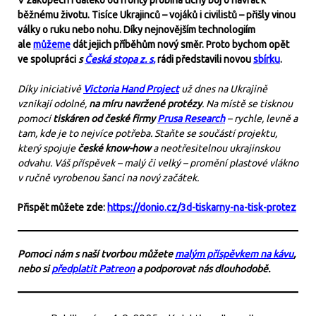
V zákopech i daleko od fronty probíhá tichý boj o návrat k
běžnému životu. Tisíce Ukrajinců – vojáků i civilistů – přišly vinou
války o ruku nebo nohu. Díky nejnovějším technologiím
ale
můžeme
dát jejich příběhům nový směr. Proto bychom opět
ve spolupráci
s
Česká stopa z. s.
rádi představili novou
sbírku
.
Díky iniciativě
Victoria Hand Project
už dnes na Ukrajině
vznikají odolné,
na míru navržené protézy
. Na místě se tisknou
pomocí
tiskáren od české firmy
Prusa Research
– rychle, levně a
tam, kde je to nejvíce potřeba. Staňte se součástí projektu,
který spojuje
české know-how
a neotřesitelnou ukrajinskou
odvahu. Váš příspěvek – malý či velký – promění plastové vlákno
v ručně vyrobenou šanci na nový začátek.
Přispět můžete zde:
https://donio.cz/3d-tiskarny-na-tisk-protez
Pomoci nám s naší tvorbou můžete
malým příspěvkem na kávu
,
nebo si
předplatit Patreon
a podporovat nás dlouhodobě.