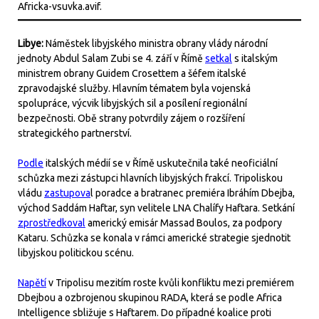
Libye:
Náměstek libyjského ministra obrany vlády národní
jednoty Abdul Salam Zubi se 4. září v Římě
setkal
s italským
ministrem obrany Guidem Crosettem a šéfem italské
zpravodajské služby. Hlavním tématem byla vojenská
spolupráce, výcvik libyjských sil a posílení regionální
bezpečnosti. Obě strany potvrdily zájem o rozšíření
strategického partnerství.
Podle
italských médií se v Římě uskutečnila také neoficiální
schůzka mezi zástupci hlavních libyjských frakcí. Tripoliskou
vládu
zastupova
l poradce a bratranec premiéra Ibráhím Dbejba,
východ Saddám Haftar, syn velitele LNA Chalífy Haftara. Setkání
zprostředkoval
americký emisár Massad Boulos, za podpory
Kataru. Schůzka se konala v rámci americké strategie sjednotit
libyjskou politickou scénu.
Napětí
v Tripolisu mezitím roste kvůli konfliktu mezi premiérem
Dbejbou a ozbrojenou skupinou RADA, která se podle Africa
Intelligence sbližuje s Haftarem. Do případné koalice proti