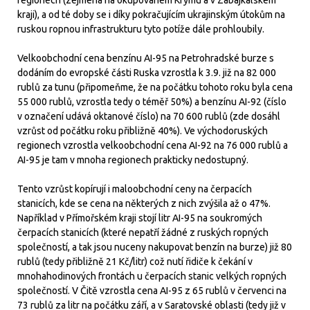
regionech (zejména na okupovaném Krymu a v Zabajkalském
kraji), a od té doby se i díky pokračujícím ukrajinským útokům na
ruskou ropnou infrastrukturu tyto potíže dále prohloubily.
Velkoobchodní cena benzínu AI-95 na Petrohradské burze s
dodáním do evropské části Ruska vzrostla k 3.9. již na 82 000
rublů za tunu (připomeňme, že na počátku tohoto roku byla cena
55 000 rublů, vzrostla tedy o téměř 50%) a benzínu AI-92 (číslo
v označení udává oktanové číslo) na 70 600 rublů (zde dosáhl
vzrůst od počátku roku přibližně 40%). Ve východoruských
regionech vzrostla velkoobchodní cena AI-92 na 76 000 rublů a
AI-95 je tam v mnoha regionech prakticky nedostupný.
Tento vzrůst kopírují i maloobchodní ceny na čerpacích
stanicích, kde se cena na některých z nich zvýšila až o 47%.
Například v Přímořském kraji stojí litr AI-95 na soukromých
čerpacích stanicích (které nepatří žádné z ruských ropných
společností, a tak jsou nuceny nakupovat benzín na burze) již 80
rublů (tedy přibližně 21 Kč/litr) což nutí řidiče k čekání v
mnohahodinových frontách u čerpacích stanic velkých ropných
společností. V Čitě vzrostla cena AI-95 z 65 rublů v červenci na
73 rublů za litr na počátku září, a v Saratovské oblasti (tedy již v