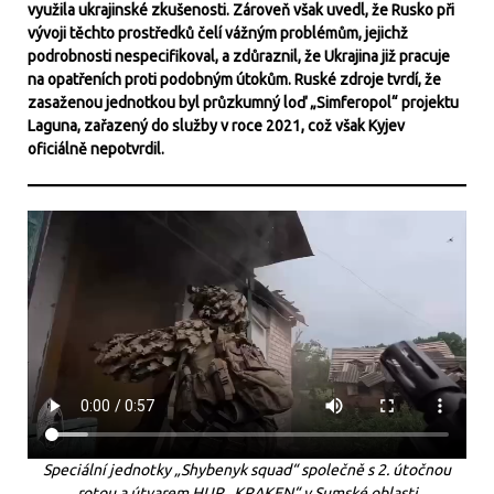
využila ukrajinské zkušenosti. Zároveň však uvedl, že Rusko při
vývoji těchto prostředků čelí vážným problémům, jejichž
podrobnosti nespecifikoval, a zdůraznil, že Ukrajina již pracuje
na opatřeních proti podobným útokům. Ruské zdroje tvrdí, že
zasaženou jednotkou byl průzkumný loď „Simferopol“ projektu
Laguna, zařazený do služby v roce 2021, což však Kyjev
oficiálně nepotvrdil.
Speciální jednotky „Shybenyk squad“ společně s 2. útočnou
rotou a útvarem HUR „KRAKEN“ v Sumské oblasti