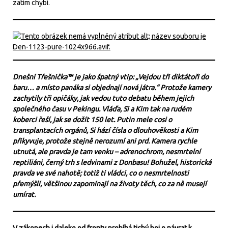
zatím chybí.
Dnešní Třešnička™ je jako špatný vtip: „Vejdou tři diktátoři do
baru… a místo panáka si objednají nová játra.“ Protože kamery
zachytily tři opičáky, jak vedou tuto debatu během jejich
společného času v Pekingu. Vláďa, Si a Kim tak na rudém
koberci řeší, jak se dožít 150 let. Putin mele cosi o
transplantacích orgánů, Si hází čísla o dlouhověkosti a Kim
přikyvuje, protože stejně nerozumí ani prd. Kamera rychle
utnutá, ale pravda je tam venku – adrenochrom, nesmrtelní
reptiliáni, černý trh s ledvinami z Donbasu! Bohužel, historická
pravda ve své nahotě; totiž ti vládci, co o nesmrtelnosti
přemýšlí, většinou zapomínají na životy těch, co za ně musejí
umírat.