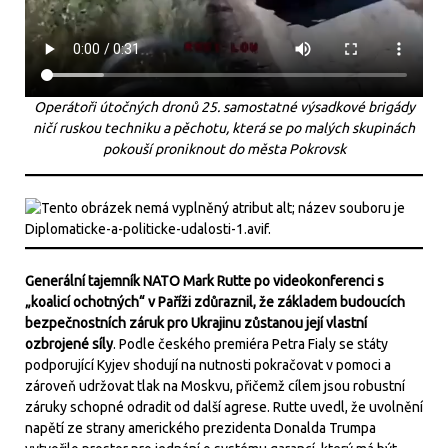
Operátoři útočných dronů 25. samostatné výsadkové brigády
ničí ruskou techniku a pěchotu, která se po malých skupinách
pokouší proniknout do města Pokrovsk
Generální tajemník NATO Mark Rutte po videokonferenci s
„koalicí ochotných“ v Paříži zdůraznil, že základem budoucích
bezpečnostních záruk pro Ukrajinu zůstanou její vlastní
ozbrojené síly
. Podle českého premiéra Petra Fialy se státy
podporující Kyjev shodují na nutnosti pokračovat v pomoci a
zároveň udržovat tlak na Moskvu, přičemž cílem jsou robustní
záruky schopné odradit od další agrese. Rutte uvedl, že uvolnění
napětí ze strany amerického prezidenta Donalda Trumpa