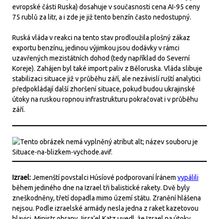
evropské části Ruska) dosahuje v současnosti cena AI-95 ceny
75 rublů za litr, a i zde je již tento benzín často nedostupný.
Ruská vláda v reakci na tento stav prodloužila plošný zákaz
exportu benzínu, jedinou výjimkou jsou dodávky v rámci
uzavřených mezistátních dohod (tedy například do Severní
Koreje). Zahájen byl také import paliv z Běloruska. Vláda slibuje
stabilizaci situace již v průběhu září, ale nezávislí ruští analytici
předpokládají další zhoršení situace, pokud budou ukrajinské
útoky na ruskou ropnou infrastrukturu pokračovat i v průběhu
září.
Izrael:
Jemenští povstalci Húsíové podporovaní Íránem
vypálili
během jediného dne na Izrael tři balistické rakety. Dvě byly
zneškodněny, třetí dopadla mimo území státu. Zranění hlášena
nejsou. Podle izraelské armády nesla jedna z raket kazetovou
hlavici. Ministr obrany Jisra’el Katz uvedl, že Izrael na útoky