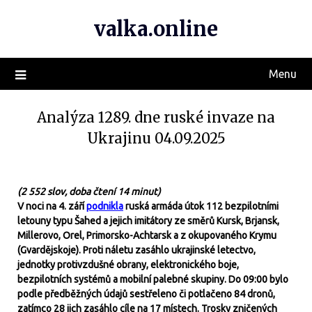
valka.online
Menu
Analýza 1289. dne ruské invaze na
Ukrajinu 04.09.2025
(2 552 slov, doba čtení 14 minut)
V noci na 4. září
podnikla
ruská armáda útok 112 bezpilotními
letouny typu Šahed a jejich imitátory ze směrů Kursk, Brjansk,
Millerovo, Orel, Primorsko-Achtarsk a z okupovaného Krymu
(Gvardějskoje). Proti náletu zasáhlo ukrajinské letectvo,
jednotky protivzdušné obrany, elektronického boje,
bezpilotních systémů a mobilní palebné skupiny. Do 09:00 bylo
podle předběžných údajů sestřeleno či potlačeno 84 dronů,
zatímco 28 jich zasáhlo cíle na 17 místech. Trosky zničených