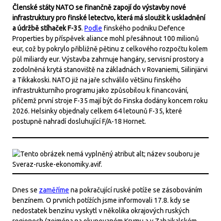
Členské státy NATO se finančně zapojí do výstavby nové
infrastruktury pro finské letectvo, která má sloužit k uskladnění
a údržbě stíhaček F-35
.
Podle
finského podniku Defence
Properties by příspěvek aliance mohl přesáhnout 100 milionů
eur, což by pokrylo přibližně pětinu z celkového rozpočtu kolem
půl miliardy eur. Výstavba zahrnuje hangáry, servisní prostory a
zodolněná krytá stanoviště na základnách v Rovaniemi, Siilinjärvi
a Tikkakoski. NATO již na jaře schválilo většinu finského
infrastrukturního programu jako způsobilou k financování,
přičemž první stroje F-35 mají být do Finska dodány koncem roku
2026. Helsinky objednaly celkem 64 letounů F-35, které
postupně nahradí dosluhující F/A-18 Hornet.
Dnes se
zaměříme
na pokračující ruské potíže se zásobováním
benzínem. O prvních potížích jsme informovali 17.8. kdy se
nedostatek benzínu vyskytl v několika okrajových ruských