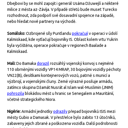
Dbejbovi by se mohl zapojit i generál Usáma Džuwejlí a některé
milice z města az-Závíja. V případě střetů bude muset Turecko
rozhodnout, zda podpoří své dosavadní spojence na západě,
nebo hledat nové partnery na východě.
Somálsko:
Ozbrojené síly Puntlandu
pokračují
v operaci v údolí
Kalmiskaad, kde vytlačují bojovníky IS. Oblast kolem vrtu Yukrin
byla vyčištěna, operace pokračuje v regionech Baalade a
Kalmiskaad.
Mali:
Do Bamaka
dorazil
rozsáhlý vojenský konvoj s nejméně
110 obrněnými vozidly VP14 MRAP, 30 bojovými vozidly pěchoty
VN22(B), desítkami kontejnerových vozů, patrně s municí a
výzbrojí, a vojenskými čluny. Země výrazně posiluje armádu,
zatímco skupina Džamát Nusrát al Islam wal-Muslimin (JNIM)
pohrozila
blokádou měst u hranic se Senegalem a Mauritánií,
včetně strategického Niora.
Nigérie:
Armádní jednotky
odrazily
přepad bojovníků ISIS mezi
městy Gubio a Damasak. V přestřelce bylo zabito 13 útočníků,
zabaveny jejich zbraně a poškozena vozidla. Další podrobnosti