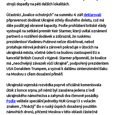
strojů dopadly na pěti dalších lokalitách.
Účastníci „koalice ochotných“ na summitu 4. září
deklarovali
připravenost dodávat Ukrajině střely dlouhého doletu, což má
dále posílit její obranné kapacity. Podle prohlášení britské vlády
vystoupil na setkání premiér Keir Starmer, který uvítal oznámení
partnerů o rozšíření dodávek a zdůraznil, že ruskému
prezidentovi Vladimiru Putinovi nelze důvěřovat, neboť
protahuje mírová jednání a zároveň pokračuje v útocích na
ukrajinská města, včetně úderů na budovu zastoupení EU a
kancelář British Council v Kyjevě. Starmer připomněl, že koalice
má „neochvějný závazek vůči Ukrajině“, podpořený prezidentem
USA Donaldem Trumpem, a vyzval k dalšímu zintenzivnění tlaku
na Moskvu s cílem dosažení příměří.
Ukrajinská vojenská rozvědka poprvé oficiálně komentovala
útok z konce srpna, při němž byl zasažena jedena z lodí
ukrajinského námořnictva a zahynuli dva členové posádky.
Podle
velitele speciální jednotky HUR Group13 s volacím
znakem „Třináctý“ šlo o ruský úspěch dosažený použitím
námořních dronů, přičemž Moskva v této oblasti částečně