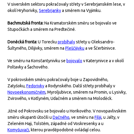
V siverském sektoru pokračovaly střety v Serebrjanském lese, v
okolí Hryhorivky,
Serebrjanky
a směrem na Vyjimku.
Bachmutská fronta:
Na Kramatorském směru se bojovalo ve
Stupočkách a směrem na Predtečiné.
Doněcká fronta:
U Torecku
probíhaly
střety u Oleksandro-
Šultyného, Dilijivky, směrem na
Pleščijivku
a ve Ščerbinivce.
Ve směru na Konsťantynivku se
bojovalo
v Katerynivce a v okolí
Poltavky a Šachového.
V pokrovském směru pokračovaly boje u Zapovidného,
Zatyšoku,
Fedorivky
a Rodynského. Další střety probíhaly v
Novoeekonomičném
, Myroljubivce, směrem na Promin, u Lysivky,
Zvirového, v Kotlyném, Udačném a směrem na Moloděck.
Jižně od Pokrovsku se bojovalo u Horikového. V novopavlivském
směru okupanti útočili u
Dačného
, ve směru na
Filiji
, u Jalty, v
Zeleném Haji, Tolstém, západně od Voskresenky a u
Komyšuvači
, kterou pravděpodobně ovládají celou.