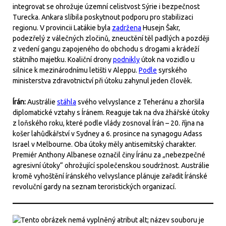
integrovat se ohrožuje územní celistvost Sýrie i bezpečnost
Turecka. Ankara slíbila poskytnout podporu pro stabilizaci
regionu. V provincii Latákie byla
zadržena
Husejn Šakr,
podezřelý z válečných zločinů, zneuctění těl padlých a později
z vedení gangu zapojeného do obchodu s drogami a krádeží
státního majetku. Koaliční drony
podnikly
útok na vozidlo u
silnice k mezinárodnímu letišti v Aleppu.
Podle
syrského
ministerstva zdravotnictví při útoku zahynul jeden člověk.
Írán:
Austrálie
stáhla
svého velvyslance z Teheránu a zhoršila
diplomatické vztahy s Íránem. Reaguje tak na dva žhářské útoky
z loňského roku, které podle vlády zosnoval Írán – 20. října na
košer lahůdkářství v Sydney a 6. prosince na synagogu Adass
Israel v Melbourne. Oba útoky měly antisemitský charakter.
Premiér Anthony Albanese označil činy Íránu za „nebezpečné
agresivní útoky“ ohrožující společenskou soudržnost. Austrálie
kromě vyhoštění íránského velvyslance plánuje zařadit Íránské
revoluční gardy na seznam teroristických organizací.