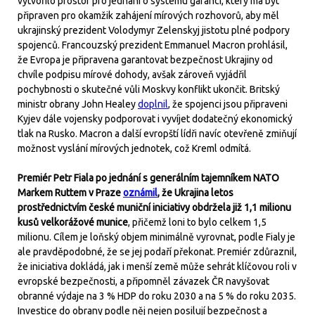
vytvořilo prostor pro jednání o systému garancí, který má být
připraven pro okamžik zahájení mírových rozhovorů, aby měl
ukrajinský prezident Volodymyr Zelenskyj jistotu plné podpory
spojenců. Francouzský prezident Emmanuel Macron prohlásil,
že Evropa je připravena garantovat bezpečnost Ukrajiny od
chvíle podpisu mírové dohody, avšak zároveň vyjádřil
pochybnosti o skutečné vůli Moskvy konflikt ukončit. Britský
ministr obrany John Healey
doplnil
, že spojenci jsou připraveni
Kyjev dále vojensky podporovat i vyvíjet dodatečný ekonomický
tlak na Rusko. Macron a další evropští lídři navíc otevřeně zmiňují
možnost vyslání mírových jednotek, což Kreml odmítá.
Premiér Petr Fiala po jednání s generálním tajemníkem NATO
Markem Ruttem v Praze
oznámil
, že Ukrajina letos
prostřednictvím české muniční iniciativy obdržela již 1,1 milionu
kusů velkorážové munice
, přičemž loni to bylo celkem 1,5
milionu. Cílem je loňský objem minimálně vyrovnat, podle Fialy je
ale pravděpodobné, že se jej podaří překonat. Premiér zdůraznil,
že iniciativa dokládá, jak i menší země může sehrát klíčovou roli v
evropské bezpečnosti, a připomněl závazek ČR navyšovat
obranné výdaje na 3 % HDP do roku 2030 a na 5 % do roku 2035.
Investice do obrany podle něj nejen posilují bezpečnost a