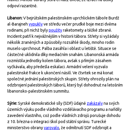
odpoví razantně.
Libanon:
V bejrútském palestinském uprchlickém táboře Burdž
al-Barajneh
vypukly
ve středu večer prudké boje mezi dvěma
rodinami, při nichž byly
použity
raketomety a těžké zbraně.
Incident patří k nejvážnějším v historii tábora. Střety si vyžádaly
několik zraněných a způsobily rozsáhlé škody, mnoho rodin
muselo uprchnout. Palba zasáhla i oblast u letiště. Situace se
částečně uklidnila díky mediačním snahám. Libanonská armáda
rozmístila jednotky kolem tábora, avšak s přímým zásahem
vyčkávala, aby předešla eskalaci. Armádní velení vyzvalo
palestinské frakce k ukončení násilí. Ve čtvrtek se má konat
společné jednání palestinských skupin. Střety ohrozily plán na
odzbrojení palestinských táborů, který byl dohodnut na letošním
libanonsko-palestinském summitu.
Sýrie:
Syrské demokratické síly (SDF) údajně
zakázaly
na svých
územích výuku podle vládního vzdělávacího programu a nařídily
zavedení vlastního, což podle vládních zdrojů porušuje dohodu
z 10. března o integraci škol pod státní správu. Turecké
ministerstvo obrany
varovalo
, že odmítnutí SDF odzbrojit a