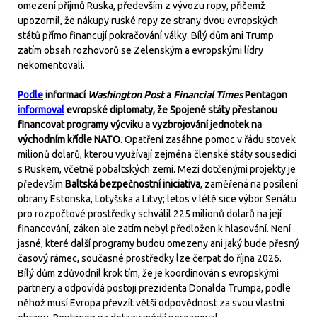
omezení příjmů Ruska, především z vývozu ropy, přičemž
upozornil, že nákupy ruské ropy ze strany dvou evropských
států přímo financují pokračování války. Bílý dům ani Trump
zatím obsah rozhovorů se Zelenským a evropskými lídry
nekomentovali.
Podle
informací
Washington Post
a
Financial Times
Pentagon
informoval
evropské diplomaty, že Spojené státy přestanou
financovat programy výcviku a vyzbrojování jednotek na
východním křídle NATO
. Opatření zasáhne pomoc v řádu stovek
milionů dolarů, kterou využívají zejména členské státy sousedící
s Ruskem, včetně pobaltských zemí. Mezi dotčenými projekty je
především
Baltská bezpečnostní iniciativa
, zaměřená na posílení
obrany Estonska, Lotyšska a Litvy; letos v létě sice výbor Senátu
pro rozpočtové prostředky schválil 225 milionů dolarů na její
financování, zákon ale zatím nebyl předložen k hlasování. Není
jasné, které další programy budou omezeny ani jaký bude přesný
časový rámec, současné prostředky lze čerpat do října 2026.
Bílý dům zdůvodnil krok tím, že je koordinován s evropskými
partnery a odpovídá postoji prezidenta Donalda Trumpa, podle
něhož musí Evropa převzít větší odpovědnost za svou vlastní