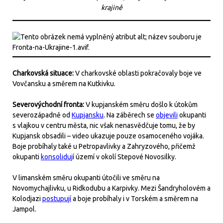
krajině
Charkovská situace:
V charkovské oblasti pokračovaly boje ve
Vovčansku a směrem na Kutkivku.
Severovýchodní fronta:
V kupjanském směru došlo k útokům
severozápadně od
Kupjansku
. Na záběrech se
objevili
okupanti
s vlajkou v centru města, nic však nenasvědčuje tomu, že by
Kupjansk obsadili – video ukazuje pouze osamoceného vojáka.
Boje probíhaly také u Petropavlivky a Zahryzového, přičemž
okupanti
konsoliduj
í území v okolí Stepové Novosilky.
V limanském směru okupanti útočili ve směru na
Novomychajlivku, u Ridkodubu a Karpivky. Mezi Šandryholovém a
Kolodjazi
postupují
a boje probíhaly i v Torském a směrem na
Jampol.