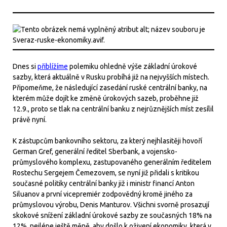
Dnes si
přiblížíme
polemiku ohledně výše základní úrokové
sazby, která aktuálně v Rusku probíhá již na nejvyšších místech.
Připomeňme, že následující zasedání ruské centrální banky, na
kterém může dojít ke změně úrokových sazeb, proběhne již
12.9., proto se tlak na centrální banku z nejrůznějších míst zesílil
právě nyní.
K zástupcům bankovního sektoru, za který nejhlasitěji hovoří
German Gref, generální ředitel Sberbank, a vojensko-
průmyslového komplexu, zastupovaného generálním ředitelem
Rostechu Sergejem Čemezovem, se nyní již přidali s kritikou
současné politiky centrální banky již i ministr financí Anton
Siluanov a první vicepremiér zodpovědný kromě jiného za
průmyslovou výrobu, Denis Manturov. Všichni svorně prosazují
skokové snížení základní úrokové sazby ze současných 18% na
12%, nejlépe ještě měně, aby došlo k oživení ekonomiky, která v