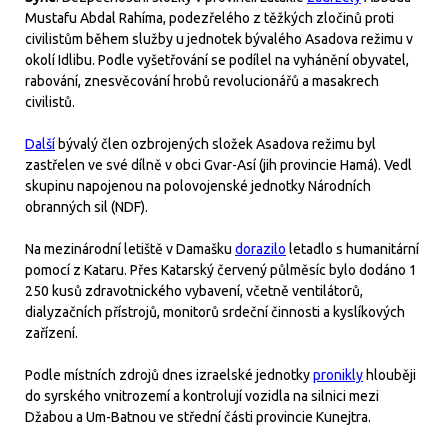
Mustafu Abdal Rahíma, podezřelého z těžkých zločinů proti
civilistům během služby u jednotek bývalého Asadova režimu v
okolí Idlibu. Podle vyšetřování se podílel na vyhánění obyvatel,
rabování, znesvěcování hrobů revolucionářů a masakrech
civilistů.
Další
bývalý člen ozbrojených složek Asadova režimu byl
zastřelen ve své dílně v obci Gvar-Así (jih provincie Hamá). Vedl
skupinu napojenou na polovojenské jednotky Národních
obranných sil (NDF).
Na mezinárodní letiště v Damašku
dorazilo
letadlo s humanitární
pomocí z Kataru. Přes Katarský červený půlměsíc bylo dodáno 1
250 kusů zdravotnického vybavení, včetně ventilátorů,
dialyzačních přístrojů, monitorů srdeční činnosti a kyslíkových
zařízení.
Podle místních zdrojů dnes izraelské jednotky
pronikly
hlouběji
do syrského vnitrozemí a kontrolují vozidla na silnici mezi
Džabou a Um-Batnou ve střední části provincie Kunejtra.