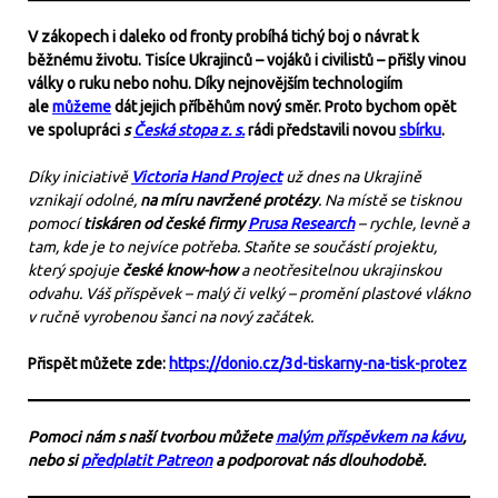
V zákopech i daleko od fronty probíhá tichý boj o návrat k
běžnému životu. Tisíce Ukrajinců – vojáků i civilistů – přišly vinou
války o ruku nebo nohu. Díky nejnovějším technologiím
ale
můžeme
dát jejich příběhům nový směr. Proto bychom opět
ve spolupráci
s
Česká stopa z. s.
rádi představili novou
sbírku
.
Díky iniciativě
Victoria Hand Project
už dnes na Ukrajině
vznikají odolné,
na míru navržené protézy
. Na místě se tisknou
pomocí
tiskáren od české firmy
Prusa Research
– rychle, levně a
tam, kde je to nejvíce potřeba. Staňte se součástí projektu,
který spojuje
české know-how
a neotřesitelnou ukrajinskou
odvahu. Váš příspěvek – malý či velký – promění plastové vlákno
v ručně vyrobenou šanci na nový začátek.
Přispět můžete zde:
https://donio.cz/3d-tiskarny-na-tisk-protez
Pomoci nám s naší tvorbou můžete
malým příspěvkem na kávu
,
nebo si
předplatit Patreon
a podporovat nás dlouhodobě.