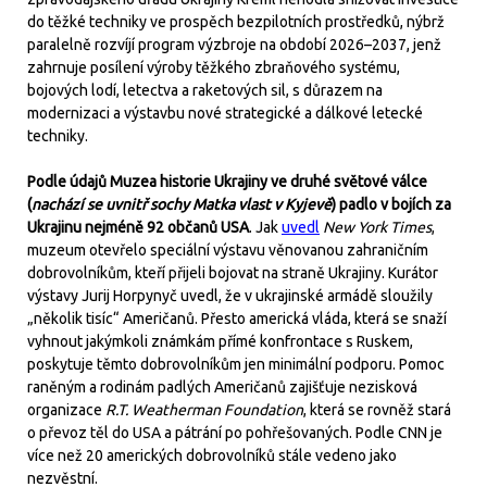
do těžké techniky ve prospěch bezpilotních prostředků, nýbrž
paralelně rozvíjí program výzbroje na období 2026–2037, jenž
zahrnuje posílení výroby těžkého zbraňového systému,
bojových lodí, letectva a raketových sil, s důrazem na
modernizaci a výstavbu nové strategické a dálkové letecké
techniky.
Podle údajů Muzea historie Ukrajiny ve druhé světové válce
(
nachází se uvnitř sochy Matka vlast v Kyjevě
) padlo v bojích za
Ukrajinu nejméně 92 občanů USA
. Jak
uvedl
New York Times
,
muzeum otevřelo speciální výstavu věnovanou zahraničním
dobrovolníkům, kteří přijeli bojovat na straně Ukrajiny. Kurátor
výstavy Jurij Horpynyč uvedl, že v ukrajinské armádě sloužily
„několik tisíc“ Američanů. Přesto americká vláda, která se snaží
vyhnout jakýmkoli známkám přímé konfrontace s Ruskem,
poskytuje těmto dobrovolníkům jen minimální podporu. Pomoc
raněným a rodinám padlých Američanů zajišťuje nezisková
organizace
R.T. Weatherman Foundation
, která se rovněž stará
o převoz těl do USA a pátrání po pohřešovaných. Podle CNN je
více než 20 amerických dobrovolníků stále vedeno jako
nezvěstní.