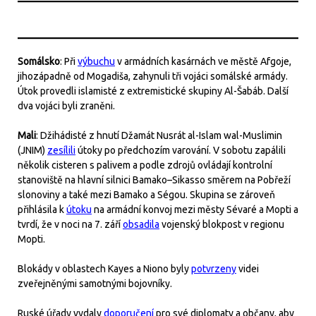
Somálsko
: Při
výbuchu
v armádních kasárnách ve městě Afgoje,
jihozápadně od Mogadiša, zahynuli tři vojáci somálské armády.
Útok provedli islamisté z extremistické skupiny Al-Šabáb. Další
dva vojáci byli zraněni.
Mali
: Džihádisté z hnutí Džamát Nusrát al-Islam wal-Muslimin
(JNIM)
zesílili
útoky po předchozím varování. V sobotu zapálili
několik cisteren s palivem a podle zdrojů ovládají kontrolní
stanoviště na hlavní silnici Bamako–Sikasso směrem na Pobřeží
slonoviny a také mezi Bamako a Ségou. Skupina se zároveň
přihlásila k
útoku
na armádní konvoj mezi městy Sévaré a Mopti a
tvrdí, že v noci na 7. září
obsadila
vojenský blokpost v regionu
Mopti.
Blokády v oblastech Kayes a Niono byly
potvrzeny
videi
zveřejněnými samotnými bojovníky.
Ruské úřady vydaly
doporučení
pro své diplomaty a občany, aby