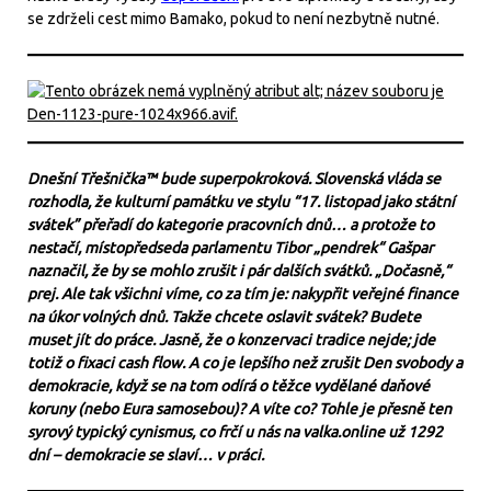
se zdrželi cest mimo Bamako, pokud to není nezbytně nutné.
Dnešní Třešnička™ bude superpokroková. Slovenská vláda se
rozhodla, že kulturní památku ve stylu “17. listopad jako státní
svátek” přeřadí do kategorie pracovních dnů… a protože to
nestačí, místopředseda parlamentu Tibor „pendrek“ Gašpar
naznačil, že by se mohlo zrušit i pár dalších svátků. „Dočasně,“
prej. Ale tak všichni víme, co za tím je: nakypřit veřejné finance
na úkor volných dnů. Takže chcete oslavit svátek? Budete
muset jít do práce. Jasně, že o konzervaci tradice nejde; jde
totiž o fixaci cash flow. A co je lepšího než zrušit Den svobody a
demokracie, když se na tom odírá o těžce vydělané daňové
koruny (nebo Eura samosebou)? A víte co? Tohle je přesně ten
syrový typický cynismus, co frčí u nás na valka.online už 1292
dní – demokracie se slaví… v práci.