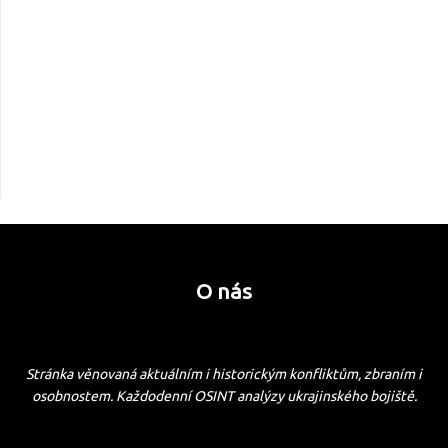
O nás
Stránka věnovaná aktuálním i historickým konfliktům, zbraním i
osobnostem. Každodenní OSINT analýzy ukrajinského bojiště.