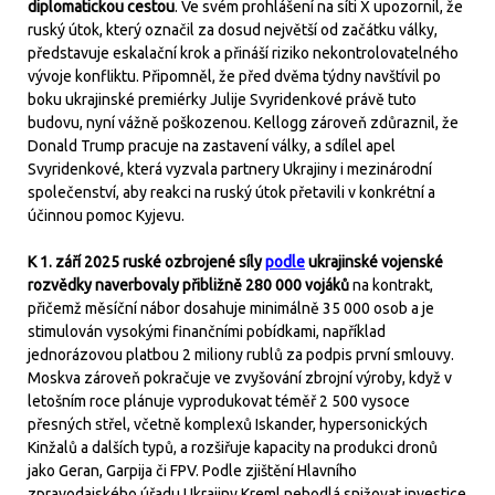
diplomatickou cestou
. Ve svém prohlášení na síti X upozornil, že
ruský útok, který označil za dosud největší od začátku války,
představuje eskalační krok a přináší riziko nekontrolovatelného
vývoje konfliktu. Připomněl, že před dvěma týdny navštívil po
boku ukrajinské premiérky Julije Svyridenkové právě tuto
budovu, nyní vážně poškozenou. Kellogg zároveň zdůraznil, že
Donald Trump pracuje na zastavení války, a sdílel apel
Svyridenkové, která vyzvala partnery Ukrajiny i mezinárodní
společenství, aby reakci na ruský útok přetavili v konkrétní a
účinnou pomoc Kyjevu.
K 1. září 2025 ruské ozbrojené síly
podle
ukrajinské vojenské
rozvědky naverbovaly přibližně 280 000 vojáků
na kontrakt,
přičemž měsíční nábor dosahuje minimálně 35 000 osob a je
stimulován vysokými finančními pobídkami, například
jednorázovou platbou 2 miliony rublů za podpis první smlouvy.
Moskva zároveň pokračuje ve zvyšování zbrojní výroby, když v
letošním roce plánuje vyprodukovat téměř 2 500 vysoce
přesných střel, včetně komplexů Iskander, hypersonických
Kinžalů a dalších typů, a rozšiřuje kapacity na produkci dronů
jako Geran, Garpija či FPV. Podle zjištění Hlavního
zpravodajského úřadu Ukrajiny Kreml nehodlá snižovat investice