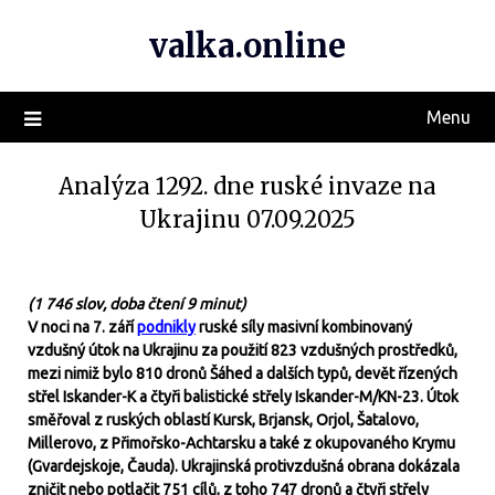
valka.online
Menu
Analýza 1292. dne ruské invaze na
Ukrajinu 07.09.2025
(1 746 slov, doba čtení 9 minut)
V noci na 7. září
podnikly
ruské síly masivní kombinovaný
vzdušný útok na Ukrajinu za použití 823 vzdušných prostředků,
mezi nimiž bylo 810 dronů Šáhed a dalších typů, devět řízených
střel Iskander-K a čtyři balistické střely Iskander-M/KN-23. Útok
směřoval z ruských oblastí Kursk, Brjansk, Orjol, Šatalovo,
Millerovo, z Přimořsko-Achtarsku a také z okupovaného Krymu
(Gvardejskoje, Čauda). Ukrajinská protivzdušná obrana dokázala
zničit nebo potlačit 751 cílů, z toho 747 dronů a čtyři střely