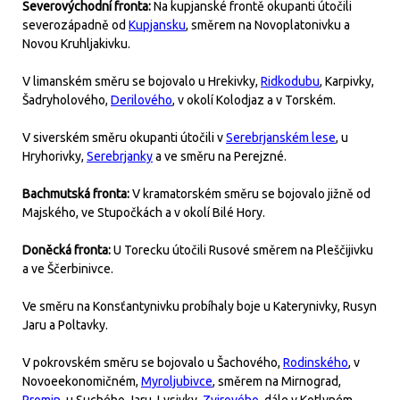
Severovýchodní fronta:
Na kupjanské frontě okupanti útočili
severozápadně od
Kupjansku
, směrem na Novoplatonivku a
Novou Kruhljakivku.
V limanském směru se bojovalo u Hrekivky,
Ridkodubu
, Karpivky,
Šadryholového,
Derilového
, v okolí Kolodjaz a v Torském.
V siverském směru okupanti útočili v
Serebrjanském lese
, u
Hryhorivky,
Serebrjanky
a ve směru na Perejzné.
Bachmutská fronta:
V kramatorském směru se bojovalo jižně od
Majského, ve Stupočkách a v okolí Bilé Hory.
Doněcká fronta:
U Torecku útočili Rusové směrem na Pleščijivku
a ve Ščerbinivce.
Ve směru na Konsťantynivku probíhaly boje u Katerynivky, Rusyn
Jaru a Poltavky.
V pokrovském směru se bojovalo u Šachového,
Rodinského
, v
Novoeekonomičném,
Myroljubivce
, směrem na Mirnograd,