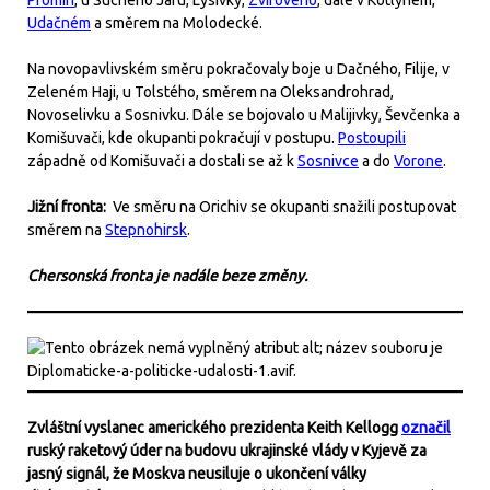
Promin
, u Suchého Jaru, Lysivky,
Zvirového
, dále v Kotlyném,
Udačném
a směrem na Molodecké.
Na novopavlivském směru pokračovaly boje u Dačného, Filije, v
Zeleném Haji, u Tolstého, směrem na Oleksandrohrad,
Novoselivku a Sosnivku. Dále se bojovalo u Malijivky, Ševčenka a
Komišuvači, kde okupanti pokračují v postupu.
Postoupili
západně od Komišuvači a dostali se až k
Sosnivce
a do
Vorone
.
Jižní fronta:
Ve směru na Orichiv se okupanti snažili postupovat
směrem na
Stepnohirsk
.
Chersonská fronta je nadále beze změny.
Zvláštní vyslanec amerického prezidenta Keith Kellogg
označil
ruský raketový úder na budovu ukrajinské vlády v Kyjevě za
jasný signál, že Moskva neusiluje o ukončení války