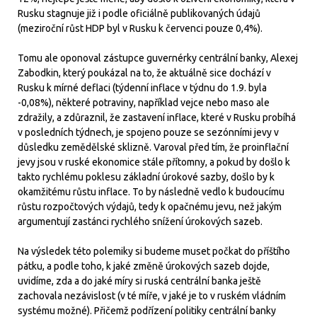
Rusku stagnuje již i podle oficiálně publikovaných údajů
(meziroční růst HDP byl v Rusku k červenci pouze 0,4%).
Tomu ale oponoval zástupce guvernérky centrální banky, Alexej
Zabodkin, který poukázal na to, že aktuálně sice dochází v
Rusku k mírné deflaci (týdenní inflace v týdnu do 1.9. byla
-0,08%), některé potraviny, například vejce nebo maso ale
zdražily, a zdůraznil, že zastavení inflace, které v Rusku probíhá
v posledních týdnech, je spojeno pouze se sezónními jevy v
důsledku zemědělské sklizně. Varoval před tím, že proinflační
jevy jsou v ruské ekonomice stále přítomny, a pokud by došlo k
takto rychlému poklesu základní úrokové sazby, došlo by k
okamžitému růstu inflace. To by následně vedlo k budoucímu
růstu rozpočtových výdajů, tedy k opačnému jevu, než jakým
argumentují zastánci rychlého snížení úrokových sazeb.
Na výsledek této polemiky si budeme muset počkat do příštího
pátku, a podle toho, k jaké změně úrokových sazeb dojde,
uvidíme, zda a do jaké míry si ruská centrální banka ještě
zachovala nezávislost (v té míře, v jaké je to v ruském vládním
systému možné). Přičemž podřízení politiky centrální banky