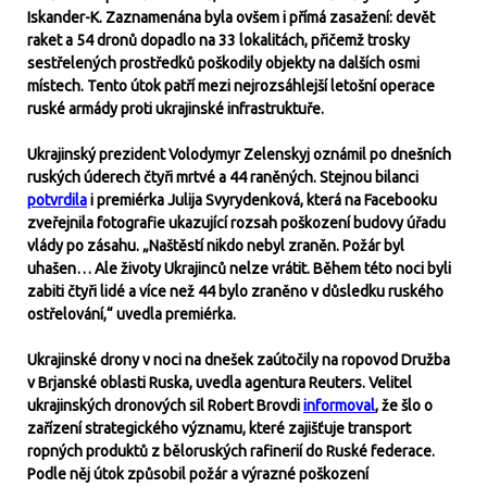
Iskander-K. Zaznamenána byla ovšem i přímá zasažení: devět
raket a 54 dronů dopadlo na 33 lokalitách, přičemž trosky
sestřelených prostředků poškodily objekty na dalších osmi
místech. Tento útok patří mezi nejrozsáhlejší letošní operace
ruské armády proti ukrajinské infrastruktuře.
Ukrajinský prezident Volodymyr Zelenskyj oznámil po dnešních
ruských úderech čtyři mrtvé a 44 raněných. Stejnou bilanci
potvrdila
i premiérka Julija Svyrydenková, která na Facebooku
zveřejnila fotografie ukazující rozsah poškození budovy úřadu
vlády po zásahu. „Naštěstí nikdo nebyl zraněn. Požár byl
uhašen… Ale životy Ukrajinců nelze vrátit. Během této noci byli
zabiti čtyři lidé a více než 44 bylo zraněno v důsledku ruského
ostřelování,“ uvedla premiérka.
Ukrajinské drony v noci na dnešek zaútočily na ropovod Družba
v Brjanské oblasti Ruska, uvedla agentura Reuters. Velitel
ukrajinských dronových sil Robert Brovdi
informoval
, že šlo o
zařízení strategického významu, které zajišťuje transport
ropných produktů z běloruských rafinerií do Ruské federace.
Podle něj útok způsobil požár a výrazné poškození