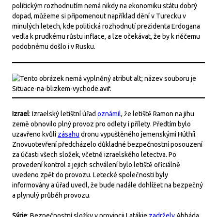
politickým rozhodnutím nemá nikdy na ekonomiku státu dobrý
dopad, můžeme si připomenout například dění v Turecku v
minulých letech, kde politická rozhodnutí prezidenta Erdogana
vedla k prudkému růstu inflace, a lze očekávat, že by k něčemu
podobnému došlo i v Rusku.
Izrael
: Izraelský letištní úřad
oznámil
, že letiště Ramon na jihu
země obnovilo plný provoz pro odlety i přílety. Předtím bylo
uzavřeno kvůli
zásahu
dronu vypuštěného jemenskými Húthíi.
Znovuotevření předcházelo důkladné bezpečnostní posouzení
za účasti všech složek, včetně izraelského letectva. Po
provedení kontrol a jejich schválení bylo letiště oficiálně
uvedeno zpět do provozu. Letecké společnosti byly
informovány a úřad uvedl, že bude nadále dohlížet na bezpečný
a plynulý průběh provozu.
Sýrie
: Bezpečnostní složky v provincii Latákie
zadržely
Abbáda