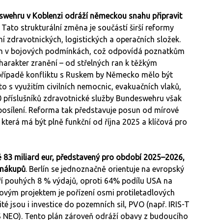
eswehru v Koblenzi odráží německou snahu připravit
Tato strukturální změna je součástí širší reformy
ní zdravotnických, logistických a operačních složek.
ných v bojových podmínkách, což odpovídá poznatkům
charakter zranění – od střelných ran k těžkým
řípadě konfliktu s Ruskem by Německo mělo být
o s využitím civilních nemocnic, evakuačních vlaků,
0 příslušníků zdravotnické služby Bundeswehru však
 posílení. Reforma tak představuje posun od mírové
 která má být plně funkční od října 2025 a klíčová pro
83 miliard eur, představený pro období 2025–2026,
 nákupů
. Berlín se jednoznačně orientuje na evropský
ří pouhých 8 % výdajů, oproti 64% podílu USA na
vým projektem je pořízení osmi protiletadlových
ité jsou i investice do pozemních sil, PVO (např. IRIS-T
S NEO). Tento plán zároveň odráží obavy z budoucího