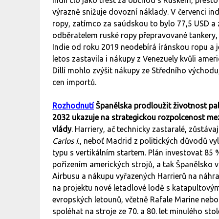
Indii clo jako trest za obchod s Ruskem, přesto 
výrazně snižuje dovozní náklady. V červenci indi
ropy, zatímco za saúdskou to bylo 77,5 USD a 
odběratelem ruské ropy přepravované tankery,
Indie od roku 2019 neodebírá íránskou ropu a je
letos zastavila i nákupy z Venezuely kvůli ame
Dillí mohlo zvýšit nákupy ze Středního východu,
cen importů.
Rozhodnutí
Španělska prodloužit životnost pal
2032 ukazuje na strategickou rozpolcenost me
vlády
. Harriery, ač technicky zastaralé, zůstáv
Carlos I.
, neboť Madrid z politických důvodů v
typu s vertikálním startem. Plán investovat 85 
pořízením amerických strojů, a tak Španělsko v
Airbusu a nákupu vyřazených Harrierů na náhra
na projektu nové letadlové lodě s katapultov
evropských letounů, včetně Rafale Marine neb
spoléhat na stroje ze 70. a 80. let minulého stole