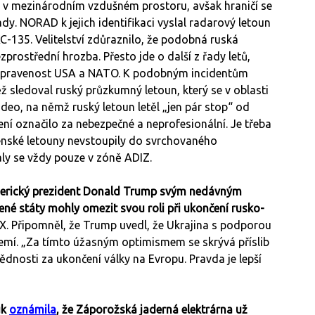
ží v mezinárodním vzdušném prostoru, avšak hraničí se
 NORAD k jejich identifikaci vyslal radarový letoun
KC-135. Velitelství zdůraznilo, že podobná ruská
ezprostřední hrozba. Přesto jde o další z řady letů,
připravenost USA a NATO. K podobným incidentům
sledoval ruský průzkumný letoun, který se v oblasti
ideo, na němž ruský letoun letěl „jen pár stop“ od
ní označilo za nebezpečné a neprofesionální. Je třeba
jenské letouny nevstoupily do svrchovaného
y se vždy pouze v zóně ADIZ.
merický prezident Donald Trump svým nedávným
né státy mohly omezit svou roli při ukončení rusko-
i X. Připomněl, že Trump uvedl, že Ukrajina s podporou
emí. „Za tímto úžasným optimismem se skrývá příslib
dnosti za ukončení války na Evropu. Pravda je lepší
uk
oznámila
, že Záporožská jaderná elektrárna už