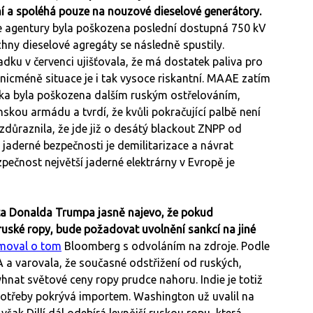
ní a spoléhá pouze na nouzové dieselové generátory.
e agentury byla poškozena poslední dostupná 750 kV
chny dieselové agregáty se následně spustily.
ku v červenci ujišťovala, že má dostatek paliva pro
 nicméně situace je i tak vysoce riskantní. MAAE zatím
inka byla poškozena dalším ruským ostřelováním,
skou armádu a tvrdí, že kvůli pokračující palbě není
důraznila, že jde již o desátý blackout ZNPP od
 jaderné bezpečnosti je demilitarizace a návrat
pečnost největší jaderné elektrárny v Evropě je
nta Donalda Trumpa jasně najevo, že pokud
ské ropy, bude požadovat uvolnění sankcí na jiné
moval o tom
Bloomberg s odvoláním na zdroje. Podle
A a varovala, že současné odstřižení od ruských,
nat světové ceny ropy prudce nahoru. Indie je totiž
potřeby pokrývá importem. Washington už uvalil na