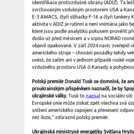
identifikace protivzdušné obrany (ADIZ). Ta le
svrchovaným vzdušným prostorem USA a Kanady.
E-3 AWACS, čtyři stíhačky F-16 a čtyři tankery 
aktivita v ADIZ je rutinní a není vnímána jako b
které jsou podle analytiků pokusem prověřit 
došlo už před měsícem a v srpnu NORAD rovněž 
objevil opakovaně. V září 2024 navíc zveřejnil v
amerického stroje – chování posádky tehdy vele
uvést, že zatím ani v jednom případě ruské vo
vzdušného prostoru USA či Kanady a pohyboval
Polský premiér Donald Tusk se domnívá, že a
proukrainským příspěvkem naznačil, že by Spoje
ukrajinské války.
Tusk to
napsal
na sociální sít
Evropské unie může získat zpět všechna svá úz
snížení amerického zapojení a přenesení odpově
než iluze,“ zdůraznil polský premiér.
Ukrajinská ministryně energetiky Svitlana Hryč