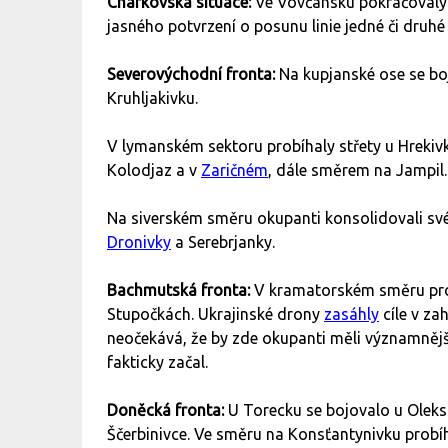
Charkovská situace:
Ve Vovčansku pokračovaly t
jasného potvrzení o posunu linie jedné či druhé
Severovýchodní fronta:
Na kupjanské ose se bo
Kruhljakivku.
V lymanském sektoru probíhaly střety u Hrekiv
Kolodjaz a v
Zaričném
, dále směrem na Jampil.
Na siverském směru okupanti konsolidovali sv
Dronivky
a Serebrjanky.
Bachmutská fronta:
V kramatorském směru probí
Stupočkách. Ukrajinské drony
zasáhly
cíle v za
neočekává, že by zde okupanti měli významnější
fakticky začal.
Doněcká fronta:
U Torecku se bojovalo u Oleks
Ščerbinivce. Ve směru na Konsťantynivku probíh