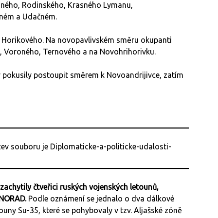
dného, Rodinského, Krasného Lymanu,
tliném a Udačném.
d Horikového. Na novopavlivském směru okupanti
e, Voroného, Ternového a na Novohrihorivku.
y pokusily postoupit směrem k Novoandrijivce, zatím
 zachytily čtveřici ruských vojenských letounů,
í NORAD.
Podle oznámení se jednalo o dva dálkové
ouny Su-35, které se pohybovaly v tzv. Aljašské zóně