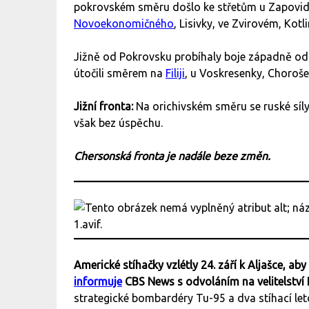
pokrovském směru došlo ke střetům u Zapovi
Novoekonomičného
, Lisivky, ve Zvirovém, Ko
Jižně od Pokrovsku probíhaly boje západně o
útočili směrem na
Filiji
, u Voskresenky, Choroš
Jižní fronta:
Na orichivském směru se ruské síl
však bez úspěchu.
Chersonská fronta je nadále beze změn.
Americké stíhačky vzlétly 24. září k Aljašce, aby
informuje
CBS News s odvoláním na velitelstv
strategické bombardéry Tu-95 a dva stíhací let