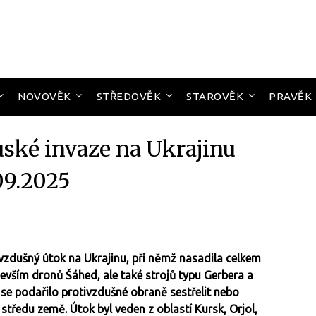
NOVOVĚK
STŘEDOVĚK
STAROVĚK
PRAVĚK
uské invaze na Ukrajinu
09.2025
 vzdušný útok na Ukrajinu, při němž nasadila celkem
evším dronů Šáhed, ale také strojů typu Gerbera a
 se podařilo protivzdušné obraně sestřelit nebo
 středu země. Útok byl veden z oblastí Kursk, Orjol,