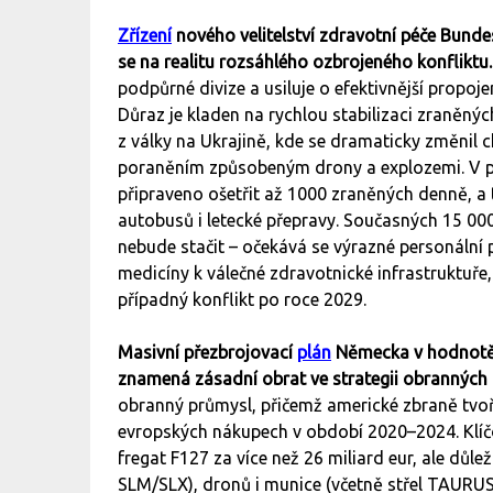
Zřízení
nového velitelství zdravotní péče Bund
se na realitu rozsáhlého ozbrojeného konfliktu.
podpůrné divize a usiluje o efektivnější propoje
Důraz je kladen na rychlou stabilizaci zraně
z války na Ukrajině, kde se dramaticky změnil 
poraněním způsobeným drony a explozemi. V p
připraveno ošetřit až 1000 zraněných denně, a t
autobusů i letecké přepravy. Současných 15 00
nebude stačit – očekává se výrazné personální
medicíny k válečné zdravotnické infrastruktuře,
případný konflikt po roce 2029.
Masivní přezbrojovací
plán
Německa v hodnotě 
znamená zásadní obrat ve strategii obranných
obranný průmysl, přičemž americké zbraně tvo
evropských nákupech v období 2020–2024. Klíčo
fregat F127 za více než 26 miliard eur, ale důlež
SLM/SLX), dronů i munice (včetně střel TAURU