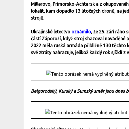
Millerovo, Primorsko-Achtarsk a z okupované
lokalit, kam dopadlo 13 útočných dronů, na jed
strojů.
Ukrajinské letectvo
oznámilo
, že 25. září rán
částí Záporoží, když stroj shazoval naváděné p
2022 měla ruská armáda přibližně 130 těchto le
své ztráty nahrazuje, jelikož každý rok sjíždí z
Belgorodský, Kurský a Sumský směr jsou dnes 