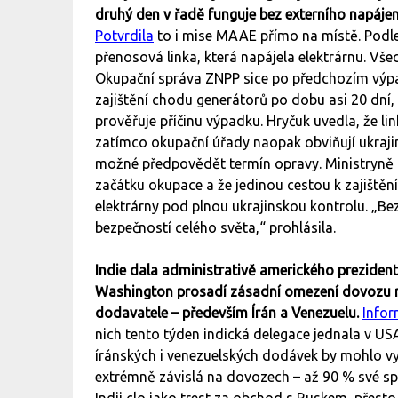
druhý den v řadě funguje bez externího napáje
Potvrdila
to i mise MAAE přímo na místě. Podl
přenosová linka, která napájela elektrárnu. Vše
Okupační správa ZNPP sice po předchozím výpad
zajištění chodu generátorů po dobu asi 20 dní,
prověřuje příčinu výpadku. Hryčuk uvedla, že l
zatímco okupační úřady naopak obviňují ukrajin
možné předpovědět termín opravy. Ministryně z
začátku okupace a že jedinou cestou k zajištění
elektrárny pod plnou ukrajinskou kontrolu. „Bez
bezpečností celého světa,“ prohlásila.
Indie dala administrativě amerického prezide
Washington prosadí zásadní omezení dovozu ru
dodavatele – především Írán a Venezuelu.
Infor
nich tento týden indická delegace jednala v US
íránských i venezuelských dodávek by mohlo vyh
extrémně závislá na dovozech – až 90 % své s