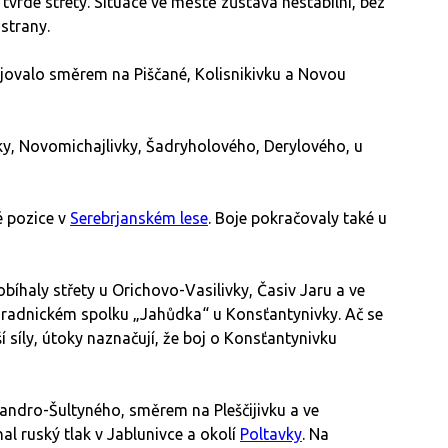
vrdé střety. Situace ve městě zůstává nestabilní, bez
 strany.
jovalo směrem na Piščané, Kolisnikivku a Novou
ky, Novomichajlivky, Šadryholového, Derylového, u
é pozice v
Serebrjanském lese
. Boje pokračovaly také u
haly střety u Orichovo-Vasilivky, Časiv Jaru a ve
hradnickém spolku „Jahůdka“ u Konsťantynivky. Ač se
 síly, útoky naznačují, že boj o Konsťantynivku
andro-Šultyného, směrem na Pleščijivku a ve
al ruský tlak v Jablunivce a okolí
Poltavky
. Na