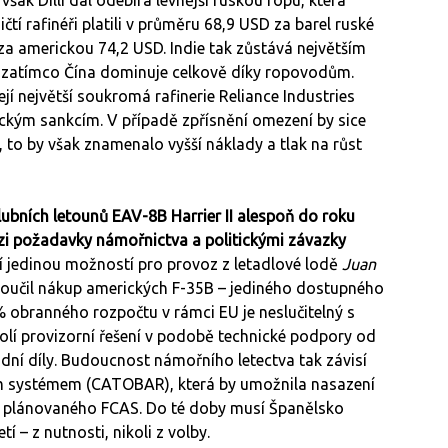
však Dillí dál odebírá levnější ruskou ropu, která
čtí rafinéři platili v průměru 68,9 USD za barel ruské
za americkou 74,2 USD. Indie tak zůstává největším
 zatímco Čína dominuje celkově díky ropovodům.
jí největší soukromá rafinerie Reliance Industries
rickým sankcím. V případě zpřísnění omezení by sice
 to by však znamenalo vyšší náklady a tlak na růst
ubních letounů EAV-8B Harrier II alespoň do roku
zi požadavky námořnictva a politickými závazky
ají jedinou možností pro provoz z letadlové lodě
Juan
yloučil nákup amerických F-35B – jediného dostupného
% obranného rozpočtu v rámci EU je neslučitelný s
olí provizorní řešení v podobě technické podpory od
dní díly. Budoucnost námořního letectva tak závisí
ým systémem (CATOBAR), která by umožnila nasazení
o plánovaného FCAS. Do té doby musí Španělsko
tí – z nutnosti, nikoli z volby.