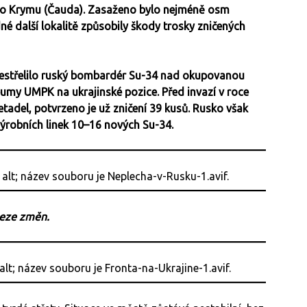
ho Krymu (Čauda). Zasaženo bylo nejméně osm
né další lokalitě způsobily škody trosky zničených
o sestřelilo ruský bombardér Su-34 nad okupovanou
umy UMPK na ukrajinské pozice. Před invazí v roce
tadel, potvrzeno je už zničení 39 kusů. Rusko však
 výrobních linek 10–16 nových Su-34.
beze změn.