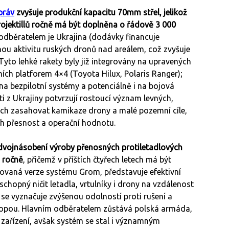
práv
zvyšuje produkční kapacitu 70mm střel, jelikož
rojektillů ročně má být doplněna o řádově 3 000
 odběratelem je Ukrajina (dodávky financuje
ou aktivitu ruských dronů nad areálem, což zvyšuje
yto lehké rakety byly již integrovány na upravených
ích platforem 4×4 (Toyota Hilux, Polaris Ranger);
í na bezpilotní systémy a potenciálně i na bojová
ti z Ukrajiny potvrzují rostoucí význam levných,
ch zasahovat kamikaze drony a malé pozemní cíle,
ch přesnost a operační hodnotu.
dvojnásobení výroby přenosných protiletadlových
ů ročně
, přičemž v příštích čtyřech letech má být
zovaná verze systému Grom, představuje efektivní
hopný ničit letadla, vrtulníky i drony na vzdálenost
se vyznačuje zvýšenou odolností proti rušení a
stopou. Hlavním odběratelem zůstává polská armáda,
 zařízení, avšak systém se stal i významným