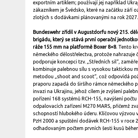
exportním artiklem; používají jej například Ukr
zákazníkem je Švédsko, které na začátku září o
zlotých s dodávkami plánovanými na rok 2027
Bundeswehr zřídil v Augustdorfu nový 215. děl
brigádu, který se stává první operační jednotk
ráže 155 mm na platformě Boxer 8×8
. Tento k
německého dělostřelectva, protože nahrazuje č
podporuje koncepci tzv. „Středních sil“, zaměře
kombinuje palebnou sílu s vysokou taktickou mo
metodou „shoot and scoot“, což odpovídá po
praporu zapadá do širšího rámce německého p
invazi na Ukrajinu, jehož cílem je zvýšení paleb
pořízení 168 systémů RCH-155, navýšení počtu 
odpalovacích zařízení M270 MARS, přičemž zvaž
schopností hlubokého úderu. Klíčovou výzvou 
PzH 2000 a spuštění dodávek RCH-155 v roce 2
odhadovaným počtem prvních šesti kusů během