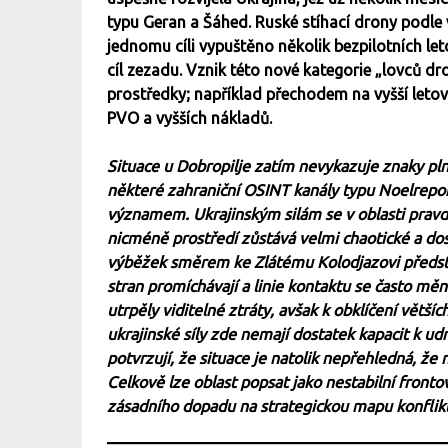
typu Geran a Šáhed. Ruské stíhací drony podle v
jednomu cíli vypuštěno několik bezpilotních let
cíl zezadu. Vznik této nové kategorie „lovců dr
prostředky; například přechodem na vyšší letové
PVO a vyšších nákladů.
Situace u Dobropilje zatím nevykazuje znaky pl
některé zahraniční OSINT kanály typu Noelreport
významem. Ukrajinským silám se v oblasti pravd
nicméně prostředí zůstává velmi chaotické a d
výběžek směrem ke Zlátému Kolodjazovi předsta
stran promíchávají a linie kontaktu se často mě
utrpěly viditelné ztráty, avšak k obklíčení větší
ukrajinské síly zde nemají dostatek kapacit k udr
potvrzují, že situace je natolik nepřehledná, že n
Celkově lze oblast popsat jako nestabilní fronto
zásadního dopadu na strategickou mapu konflik