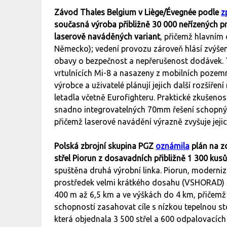
Závod Thales Belgium v Liège/Évegnée podle
z
současná výroba přibližně 30 000 neřízených p
laserově naváděných variant
, přičemž hlavním
Německo); vedení provozu zároveň hlásí zvýšen
obavy o bezpečnost a nepřerušenost dodávek. T
vrtulnících Mi-8 a nasazeny z mobilních pozemn
výrobce a uživatelé plánují jejich další rozšířen
letadla včetně Eurofighteru. Praktické zkušenos
snadno integrovatelných 70mm řešení schopný
přičemž laserové navádění výrazně zvyšuje jeji
Polská zbrojní skupina PGZ
oznámila
plán na z
střel Piorun z dosavadních přibližně 1 300 kus
spuštěna druhá výrobní linka. Piorun, moderni
prostředek velmi krátkého dosahu (VSHORAD) sc
400 m až 6,5 km a ve výškách do 4 km, přičemž 
schopností zasahovat cíle s nízkou tepelnou 
která objednala 3 500 střel a 600 odpalovacích