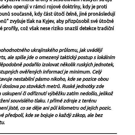
šeho operují v rámci rojové doktríny, kdy je proti
ounů současně, kdy část útočí čelně, jiné pronásledují
onů“ zvyšuje tlak na Kyjev, aby přizpůsobil své útočné
 profily, což však nese riziko snazší detekce tradiční
nohodnotného ukrajinského průlomu, jak uvádějí
s, ale spíše jde o omezený taktický postup s lokálním
ěpodobně podařilo izolovat několik ruských jednotek,
ostupných ověřených informací je minimum. Celý
vuje nestabilní pásmo nikoho, kde se pozice obou
ní doslova po stovkách metrů. Ruské jednotky zde
ch uskupení či odříznutí výběžku zatím nedošlo, jelikož
žení souvislého tlaku. I přímé zdroje z terénu
ení jisté, co se děje ani půl kilometru od jejich pozic.
vé předpolí, kde se bojuje o každý zákop, ale bez
tu.