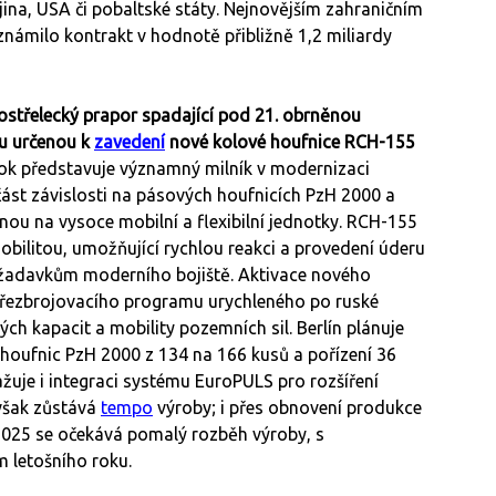
ajina, USA či pobaltské státy. Nejnovějším zahraničním
známilo kontrakt v hodnotě přibližně 1,2 miliardy
.
ostřelecký prapor spadající pod 21. obrněnou
ou určenou k
zavedení
nové kolové houfnice RCH-155
rok představuje významný milník v modernizaci
ást závislosti na pásových houfnicích PzH 2000 a
nou na vysoce mobilní a flexibilní jednotky. RCH-155
bilitou, umožňující rychlou reakci a provedení úderu
žadavkům moderního bojiště. Aktivace nového
řezbrojovacího programu urychleného po ruské
ných kapacit a mobility pozemních sil. Berlín plánuje
houfnic PzH 2000 z 134 na 166 kusů a pořízení 36
uje i integraci systému EuroPULS pro rozšíření
však zůstává
tempo
výroby; i přes obnovení produkce
025 se očekává pomalý rozběh výroby, s
 letošního roku.