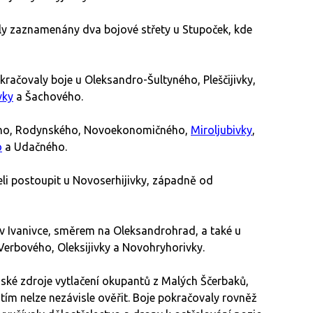
 zaznamenány dva bojové střety u Stupoček, kde
ačovaly boje u Oleksandro-Šultyného, Pleščijivky,
vky
a Šachového.
ého, Rodynského, Novoekonomičného,
Miroljubivky
,
o
a Udačného.
li postoupit u Novoserhijivky, západně od
v Ivanivce, směrem na Oleksandrohrad, a také u
erbového, Oleksijivky a Novohryhorivky.
nské zdroje vytlačení okupantů z Malých Ščerbaků,
tím nelze nezávisle ověřit. Boje pokračovaly rovněž