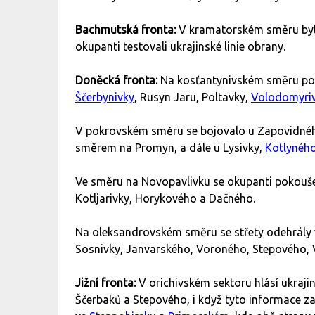
Bachmutská fronta:
V kramatorském směru byly
okupanti testovali ukrajinské linie obrany.
Doněcká fronta:
Na kosťantynivském směru pokr
Ščerbynivky
, Rusyn Jaru, Poltavky,
Volodomyri
V pokrovském směru se bojovalo u Zapovidn
směrem na Promyn, a dále u Lysivky,
Kotlynéh
Ve směru na Novopavlivku se okupanti pokouše
Kotljarivky, Horykového a Dačného.
Na oleksandrovském směru se střety odehrály 
Sosnivky, Janvarského, Voroného, Stepového, V
Jižní fronta:
V orichivském sektoru hlásí ukraji
Ščerbaků a Stepového, i když tyto informace za