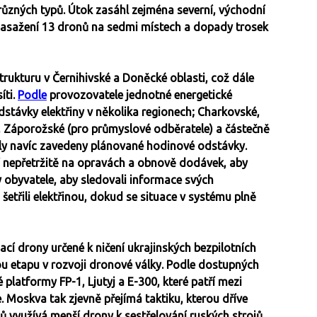
 různých typů. Útok zasáhl zejména severní, východní
 zasažení 13 dronů na sedmi místech a dopady trosek
rukturu v Černihivské a Doněcké oblasti, což dále
íti.
Podle
provozovatele jednotné energetické
távky elektřiny v několika regionech; Charkovské,
 Záporožské (pro průmyslové odběratele) a částečně
byly navíc zavedeny plánované hodinové odstávky.
jí nepřetržitě na opravách a obnově dodávek, aby
y obyvatele, aby sledovali informace svých
šetřili elektřinou, dokud se situace v systému plně
ací drony určené k ničení ukrajinských bezpilotních
u etapu v rozvoji dronové války. Podle dostupných
 platformy FP-1, Ljutyj a E-300, které patří mezi
. Moskva tak zjevně přejímá taktiku, kterou dříve
ců využívá menší drony k sestřelování ruských strojů