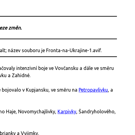
beze změn.
čovaly intenzivní boje ve Vovčansku a dále ve směru
vku a Zahidné.
 bojovalo v Kupjansku, ve směru na
Petropavlivku
, a
ého Haje, Novomychajlivky,
Karpivky
, Šandryholového,
brjanky a Vyjimky.