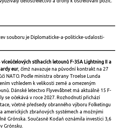
využívaly dělostřelectvo a drony k ostřelování pozic.
 víceúčelových stíhacích letounů F-35A Lightning II a
iardy eur
, čímž navazuje na původní kontrakt na 27
vůči NATO. Podle ministra obrany Troelse Lunda
 řešením vzhledem k velikosti země a omezeným
unů. Dánské letectvo Flyvevåbnet má aktuálně 15 F-
ily se očekává v roce 2027. Rozhodnutí přichází
zentace, včetně předsedy obranného výboru Folketingu
í na amerických zbraňových systémech a možnými
edně Grónska. Současně Kodaň oznámila investici 3,6
 v Grónsku.