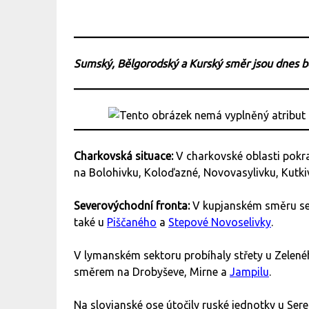
Sumský, Bělgorodský a Kurský směr jsou dnes 
Charkovská situace:
V charkovské oblasti pokra
na Bolohivku, Koloďazné, Novovasylivku, Kutki
Severovýchodní fronta:
V kupjanském směru se
také u
Piščaného
a
Stepové Novoselivky
.
V lymanském sektoru probíhaly střety u Zelen
směrem na Drobyševe, Mirne a
Jampilu
.
Na slovjanské ose útočily ruské jednotky u Sere