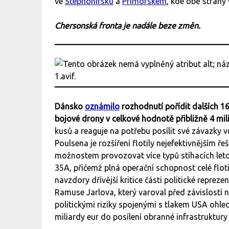
ve
Stepnohirsku
a
Primorském
, kde obě strany 
Chersonská fronta je nadále beze změn.
Dánsko
oznámilo
rozhodnutí pořídit dalších 16
bojové drony v celkové hodnotě přibližně 4 mil
kusů a reaguje na potřebu posílit své závazky 
Poulsena je rozšíření flotily nejefektivnějším
možnostem provozovat více typů stíhacích leto
35A, přičemž plná operační schopnost celé flot
navzdory dřívější kritice části politické repre
Ramuse Jarlova, který varoval před závislost
politickými riziky spojenými s tlakem USA ohl
miliardy eur do posílení obranné infrastruktury