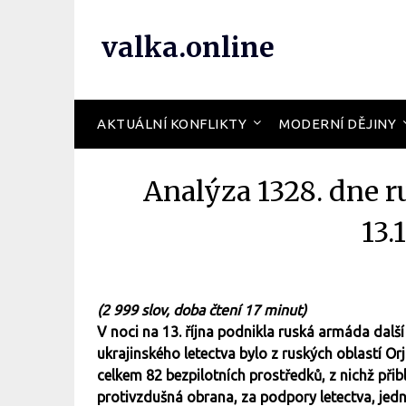
valka.online
AKTUÁLNÍ KONFLIKTY
MODERNÍ DĚJINY
Analýza 1328. dne r
13.
(2 999 slov, doba čtení 17 minut)
V noci na 13. října podnikla ruská armáda dalš
ukrajinského letectva bylo z ruských oblastí O
celkem 82 bezpilotních prostředků, z nichž přib
protivzdušná obrana, za podpory letectva, jed