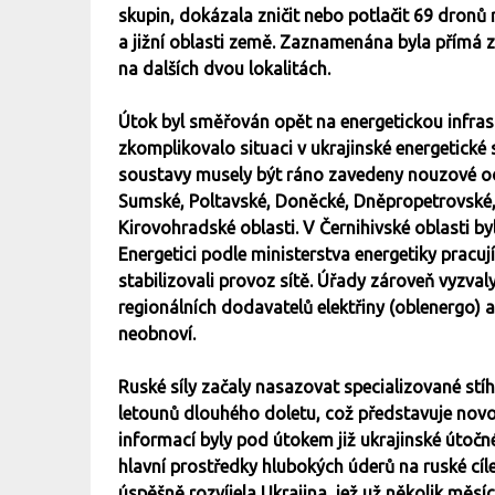
skupin, dokázala zničit nebo potlačit 69 dronů
a jižní oblasti země. Zaznamenána byla přímá
na dalších dvou lokalitách.
Útok byl směřován opět na energetickou infrast
zkomplikovalo situaci v ukrajinské energetické s
soustavy musely být ráno zavedeny nouzové ods
Sumské, Poltavské, Doněcké, Dněpropetrovské,
Kirovohradské oblasti. V Černihivské oblasti 
Energetici podle ministerstva energetiky pracu
stabilizovali provoz sítě. Úřady zároveň vyzval
regionálních dodavatelů elektřiny (oblenergo) a 
neobnoví.
Ruské síly začaly nasazovat specializované stíh
letounů dlouhého doletu, což představuje novo
informací byly pod útokem již ukrajinské útočné
hlavní prostředky hlubokých úderů na ruské cíle
úspěšně rozvíjela Ukrajina, jež už několik měsí