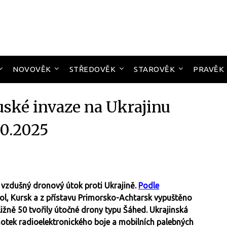
NOVOVĚK
STŘEDOVĚK
STAROVĚK
PRAVĚK
uské invaze na Ukrajinu
10.2025
í vzdušný dronový útok proti Ukrajině.
Podle
rjol, Kursk a z přístavu Primorsko-Achtarsk vypuštěno
ližně 50 tvořily útočné drony typu Šáhed. Ukrajinská
notek radioelektronického boje a mobilních palebných