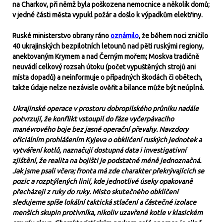
na Charkov, při němž byla poškozena nemocnice a několik domů;
v jedné části města vypukl požár a došlo k výpadkům elektřiny.
Ruské ministerstvo obrany ráno
oznámilo
, že během noci zničilo
40 ukrajinských bezpilotních letounů nad pěti ruskými regiony,
anektovaným Krymem a nad Černým mořem; Moskva tradičně
neuvádí celkový rozsah útoku (počet vypuštěných strojů ani
místa dopadů) a neinformuje o případných škodách či obětech,
takže údaje nelze nezávisle ověřit a bilance může být neúplná.
Ukrajinské operace v prostoru dobropilského průniku nadále
potvrzují, že konflikt vstoupil do fáze vyčerpávacího
manévrového boje bez jasné operační převahy. Navzdory
oficiálním prohlášením Kyjeva o obklíčení ruských jednotek a
vytváření kotlů, naznačují dostupná data i investigativní
zjištění, že realita na bojišti je podstatně méně jednoznačná.
Jak jsme psali včera; fronta má zde charakter překrývajících se
pozic a rozptýlených linií, kde jednotlivé úseky opakovaně
přecházejí z ruky do ruky. Místo skutečného obklíčení
sledujeme spíše lokální taktická stlačení a částečné izolace
menších skupin protivníka, nikoliv uzavřené kotle v klasickém