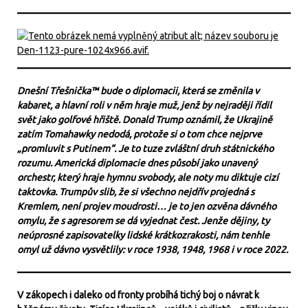
Dnešní Třešnička™ bude o diplomacii, která se změnila v
kabaret, a hlavní roli v něm hraje muž, jenž by nejraději řídil
svět jako golfové hřiště. Donald Trump oznámil, že Ukrajině
zatím Tomahawky nedodá, protože si o tom chce nejprve
„promluvit s Putinem“. Je to tuze zvláštní druh státnického
rozumu. Americká diplomacie dnes působí jako unavený
orchestr, který hraje hymnu svobody, ale noty mu diktuje cizí
taktovka. Trumpův slib, že si všechno nejdřív projedná s
Kremlem, není projev moudrosti… je to jen ozvěna dávného
omylu, že s agresorem se dá vyjednat čest. Jenže dějiny, ty
neúprosné zapisovatelky lidské krátkozrakosti, nám tenhle
omyl už dávno vysvětlily: v roce 1938, 1948, 1968 i v roce 2022.
V zákopech i daleko od fronty probíhá tichý boj o návrat k