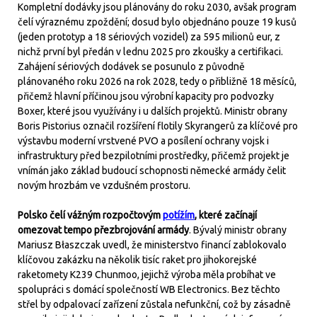
Kompletní dodávky jsou plánovány do roku 2030, avšak program
čelí výraznému zpoždění; dosud bylo objednáno pouze 19 kusů
(jeden prototyp a 18 sériových vozidel) za 595 milionů eur, z
nichž první byl předán v lednu 2025 pro zkoušky a certifikaci.
Zahájení sériových dodávek se posunulo z původně
plánovaného roku 2026 na rok 2028, tedy o přibližně 18 měsíců,
přičemž hlavní příčinou jsou výrobní kapacity pro podvozky
Boxer, které jsou využívány i u dalších projektů. Ministr obrany
Boris Pistorius označil rozšíření flotily Skyrangerů za klíčové pro
výstavbu moderní vrstvené PVO a posílení ochrany vojsk i
infrastruktury před bezpilotními prostředky, přičemž projekt je
vnímán jako základ budoucí schopnosti německé armády čelit
novým hrozbám ve vzdušném prostoru.
Polsko čelí vážným rozpočtovým
potížím
, které začínají
omezovat tempo přezbrojování armády
. Bývalý ministr obrany
Mariusz Błaszczak uvedl, že ministerstvo financí zablokovalo
klíčovou zakázku na několik tisíc raket pro jihokorejské
raketomety K239 Chunmoo, jejichž výroba měla probíhat ve
spolupráci s domácí společností WB Electronics. Bez těchto
střel by odpalovací zařízení zůstala nefunkční, což by zásadně