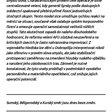
smyslu slova. Charakteristickým prvkem celé operace je silně
centralizované velení, kdy generál Syrsky podle dostupných
svědectví opakovaně přebírá přímé řízení jednotlivých
útočných skupin. Tento model sice umožňuje rychlou reakci na
měnící se situaci, současně však oslabuje systém korpusového
řízení a omezuje operační samostatnost velitelů nižších
stupňů. Tato skutečnost zapadá do našeho dlouhodobého
hodnocení, že reforma velení AFU zůstává neuzavřená a na
kritických úsecích je často nahrazována improvizací. Z
vojenského hlediska lze dění u Dobropillja interpretovat nikoli
jako ofenzivu v pravém slova smyslu, ale jako stabilizační
protioperaci zaměřenou na zmenšení hloubky ruského výběžku
a narušení jeho zásobovacích tras. Zároveň je nutné
konstatovat, že tyto snahy probíhají v podmínkách vysokého
personálního a materiálního opotřebení, což snižuje jejich
operační potenciál.
Sumský, Bělgorodský a Kurský směr jsou dnes beze změn.