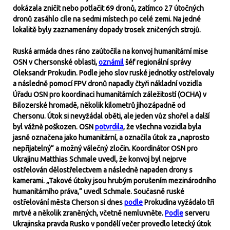
dokázala zničit nebo potlačit 69 dronů, zatímco 27 útočných
dronů zasáhlo cíle na sedmi místech po celé zemi. Na jedné
lokalitě byly zaznamenány dopady trosek zničených strojů.
Ruská armáda dnes ráno zaútočila na konvoj humanitární mise
OSN v Chersonské oblasti,
oznámil
šéf regionální správy
Oleksandr Prokudin. Podle jeho slov ruské jednotky ostřelovaly
a následně pomocí FPV dronů napadly čtyři nákladní vozidla
Úřadu OSN pro koordinaci humanitárních záležitostí (OCHA) v
Bilozerské hromadě, několik kilometrů jihozápadně od
Chersonu. Útok si nevyžádal oběti, ale jeden vůz shořel a další
byl vážně poškozen. OSN
potvrdila
, že všechna vozidla byla
jasně označena jako humanitární, a označila útok za „naprosto
nepřijatelný“ a možný válečný zločin. Koordinátor OSN pro
Ukrajinu Matthias Schmale uvedl, že konvoj byl nejprve
ostřelován dělostřelectvem a následně napaden drony s
kamerami. „Takové útoky jsou hrubým porušením mezinárodního
humanitárního práva,“ uvedl Schmale. Současně ruské
ostřelování města Cherson si dnes
podle
Prokudina vyžádalo tři
mrtvé a několik zraněných, včetně nemluvněte.
Podle
serveru
Ukrajinska pravda Rusko v pondělí večer provedlo letecký útok