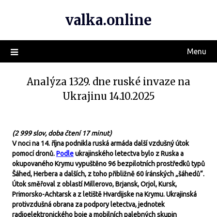
valka.online
Menu
Analýza 1329. dne ruské invaze na
Ukrajinu 14.10.2025
(2 999 slov, doba čtení 17 minut)
V noci na 14. října podnikla ruská armáda další vzdušný útok
pomocí dronů.
Podle
ukrajinského letectva bylo z Ruska a
okupovaného Krymu vypuštěno 96 bezpilotních prostředků typů
Šáhed, Herbera a dalších, z toho přibližně 60 íránských „šáhedů“.
Útok směřoval z oblastí Millerovo, Brjansk, Orjol, Kursk,
Primorsko-Achtarsk a z letiště Hvardijske na Krymu. Ukrajinská
protivzdušná obrana za podpory letectva, jednotek
radioelektronického boje a mobilních palebných skupin