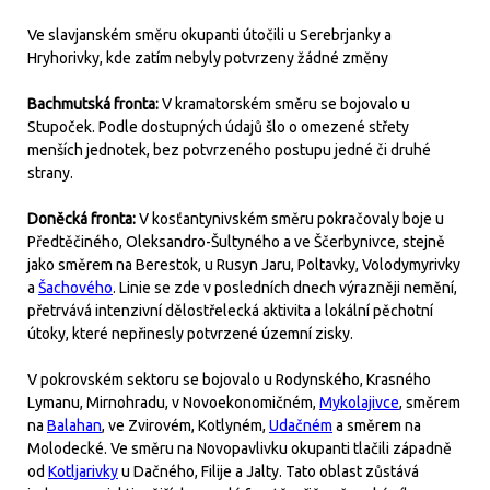
Ve slavjanském směru okupanti útočili u Serebrjanky a
Hryhorivky, kde zatím nebyly potvrzeny žádné změny
Bachmutská fronta:
V kramatorském směru se bojovalo u
Stupoček. Podle dostupných údajů šlo o omezené střety
menších jednotek, bez potvrzeného postupu jedné či druhé
strany.
Doněcká fronta:
V kosťantynivském směru pokračovaly boje u
Předtěčiného, Oleksandro-Šultyného a ve Ščerbynivce, stejně
jako směrem na Berestok, u Rusyn Jaru, Poltavky, Volodymyrivky
a
Šachového
. Linie se zde v posledních dnech výrazněji nemění,
přetrvává intenzivní dělostřelecká aktivita a lokální pěchotní
útoky, které nepřinesly potvrzené územní zisky.
V pokrovském sektoru se bojovalo u Rodynského, Krasného
Lymanu, Mirnohradu, v Novoekonomičném,
Mykolajivce
, směrem
na
Balahan
, ve Zvirovém, Kotlyném,
Udačném
a směrem na
Molodecké. Ve směru na Novopavlivku okupanti tlačili západně
od
Kotljarivky
u Dačného, Filije a Jalty. Tato oblast zůstává