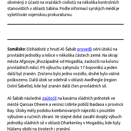
obviněný z účasti na vraždách civilistů na několika kontrolních
stanovištích v oblasti Sábína. Podle informací syrských médií je
vyšetřován vojenskou prokuraturou.
Somálsko:
Džihádisté z hnutí Al-Šabáb
provedli
sérii útoků na
provládní jednotky a milice v několika částech země. Na okraji
města Afgooye, jihozápadně od Mogadiša, zaútočili na kolonu
provládních milicí. Při výbuchu zahynulo 17 bojovníků a jeden
další byl zraněn. Zničeno bylo jedno vozidlo, druhé bylo vážně
poškozeno. Další útok se odehrál v oblasti Awdhegle (region
Dolní Šabelle), kde byl zraněn další člen provládních sil.
Al-Šabáb následně
zaútočil
na kasárna vládních jednotek ve
městě Qansax Dheere a vesnici Udinle poblíž Baidaoa v provincii
Bay. Útoky měly podobu kombinovaných nájezdů s použitím
výbušnin a ručních zbraní. Ve stejné době zasáhl dvojitý výbuch
jednotky vládních sil v oblasti Dharkenley v Mogadišu, kde byly
hlášeny oběti na životech i zranění.