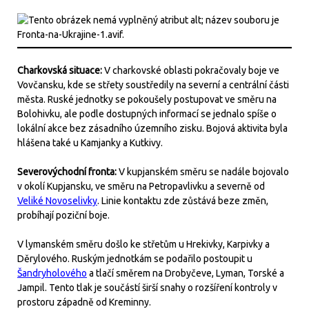
Charkovská situace:
V charkovské oblasti pokračovaly boje ve
Vovčansku, kde se střety soustředily na severní a centrální části
města. Ruské jednotky se pokoušely postupovat ve směru na
Bolohivku, ale podle dostupných informací se jednalo spíše o
lokální akce bez zásadního územního zisku. Bojová aktivita byla
hlášena také u Kamjanky a Kutkivy.
Severovýchodní fronta:
V kupjanském směru se nadále bojovalo
v okolí Kupjansku, ve směru na Petropavlivku a severně od
Veliké Novoselivky
. Linie kontaktu zde zůstává beze změn,
probíhají poziční boje.
V lymanském směru došlo ke střetům u Hrekivky, Karpivky a
Děrylového. Ruským jednotkám se podařilo postoupit u
Šandryholového
a tlačí směrem na Drobyčeve, Lyman, Torské a
Jampil. Tento tlak je součástí širší snahy o rozšíření kontroly v
prostoru západně od Kreminny.