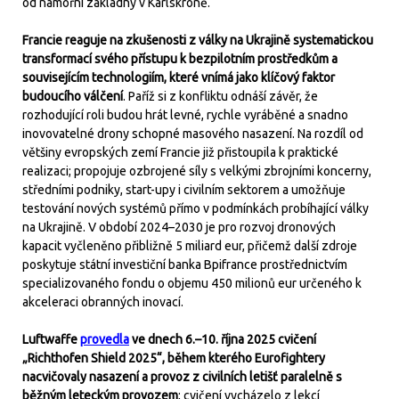
od námořní základny v Karlskroně.
Francie reaguje na zkušenosti z války na Ukrajině systematickou
transformací svého přístupu k bezpilotním prostředkům a
souvisejícím technologiím, které vnímá jako klíčový faktor
budoucího válčení
. Paříž si z konfliktu odnáší závěr, že
rozhodující roli budou hrát levné, rychle vyráběné a snadno
inovovatelné drony schopné masového nasazení. Na rozdíl od
většiny evropských zemí Francie již přistoupila k praktické
realizaci; propojuje ozbrojené síly s velkými zbrojními koncerny,
středními podniky, start-upy i civilním sektorem a umožňuje
testování nových systémů přímo v podmínkách probíhající války
na Ukrajině. V období 2024–2030 je pro rozvoj dronových
kapacit vyčleněno přibližně 5 miliard eur, přičemž další zdroje
poskytuje státní investiční banka Bpifrance prostřednictvím
specializovaného fondu o objemu 450 milionů eur určeného k
akceleraci obranných inovací.
Luftwaffe
provedla
ve dnech 6.–10. října 2025 cvičení
„Richthofen Shield 2025“, během kterého Eurofightery
nacvičovaly nasazení a provoz z civilních letišť paralelně s
běžným leteckým provozem
; cvičení vycházelo z lekcí