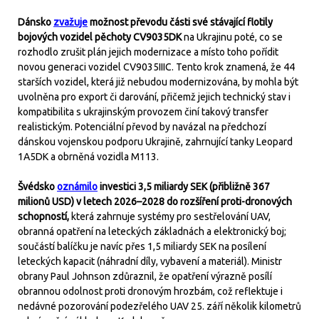
Dánsko
zvažuje
možnost převodu části své stávající flotily
bojových vozidel pěchoty CV9035DK
na Ukrajinu poté, co se
rozhodlo zrušit plán jejich modernizace a místo toho pořídit
novou generaci vozidel CV9035IIIC. Tento krok znamená, že 44
starších vozidel, která již nebudou modernizována, by mohla být
uvolněna pro export či darování, přičemž jejich technický stav i
kompatibilita s ukrajinským provozem činí takový transfer
realistickým. Potenciální převod by navázal na předchozí
dánskou vojenskou podporu Ukrajině, zahrnující tanky Leopard
1A5DK a obrněná vozidla M113.
Švédsko
oznámilo
investici 3,5 miliardy SEK (přibližně 367
milionů USD) v letech 2026–2028 do rozšíření proti-dronových
schopností,
která zahrnuje systémy pro sestřelování UAV,
obranná opatření na leteckých základnách a elektronický boj;
součástí balíčku je navíc přes 1,5 miliardy SEK na posílení
leteckých kapacit (náhradní díly, vybavení a materiál). Ministr
obrany Paul Johnson zdůraznil, že opatření výrazně posílí
obrannou odolnost proti dronovým hrozbám, což reflektuje i
nedávné pozorování podezřelého UAV 25. září několik kilometrů