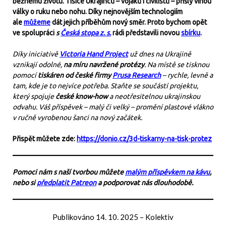
běžnému životu. Tisíce Ukrajinců – vojáků i civilistů – přišly vinou
války o ruku nebo nohu. Díky nejnovějším technologiím
ale
můžeme
dát jejich příběhům nový směr. Proto bychom opět
ve spolupráci
s
Česká stopa z. s.
rádi představili novou
sbírku
.
Díky iniciativě
Victoria Hand Project
už dnes na Ukrajině
vznikají odolné,
na míru navržené protézy
. Na místě se tisknou
pomocí
tiskáren od české firmy
Prusa Research
– rychle, levně a
tam, kde je to nejvíce potřeba. Staňte se součástí projektu,
který spojuje
české know-how
a neotřesitelnou ukrajinskou
odvahu. Váš příspěvek – malý či velký – promění plastové vlákno
v ručně vyrobenou šanci na nový začátek.
Přispět můžete zde:
https://donio.cz/3d-tiskarny-na-tisk-protez
Pomoci nám s naší tvorbou můžete
malým příspěvkem na kávu
,
nebo si
předplatit Patreon
a podporovat nás dlouhodobě.
Publikováno
14. 10. 2025
–
Kolektiv