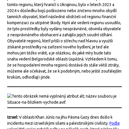
tomto regionu, který hraničí s Ukrajinou, bylo v letech 2023 a
2024 v důsledku bojů poškozeno nebo zničeno mnoho obydlí
tamních obyvatel, kteří následně obdrželi od regionu finanční
kompenzaci za utrpěné škody. Nyní ale vedení regionu usoudilo,
že tyto prostředky byly vydány neoprávněně, obvinila obyvatele
z neoprávněného obohacení a zahájilo jejich soudní stíhání.
Obyvatelé regionů, kteří přišli o střechu nad hlavou a využili
získané prostředky na zařízení nového bydlení, je teď ale
mohou jen těžko vrátit, a je otázkou, do jaké míry bude tato
snaha vedení Belgorodské oblasti úspěšná. Vzhledem k tomu,
že se hospodaření mnoha regionů dostává do stále větší ztráty,
můžeme ale očekávat, že se k podobným, nebo ještě zoufalejším
krokům, odhodlají i jinde.
Izrael:
V oblasti Khan Júnis na jihu Pásma Gazy dnes došlo k
incidentu mezi izraelskými silami a palestinskými civilisty.
Podle