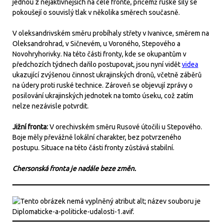
jednou z nejaktivnějších na celé frontě, přičemž ruské síly se
pokoušejí o souvislý tlak v několika směrech současně.
V oleksandrivském směru probíhaly střety v Ivanivce, směrem na
Oleksandrohrad, v Sičnevém, u Voroného, Stepového a
Novohryhorivky. Na této části fronty, kde se okupantům v
předchozích týdnech dařilo postupovat, jsou nyní vidět
videa
ukazující zvýšenou činnost ukrajinských dronů, včetně záběrů
na údery proti ruské technice. Zároveň se objevují zprávy o
posilování ukrajinských jednotek na tomto úseku, což zatím
nelze nezávisle potvrdit.
Jižní fronta:
V orechivském směru Rusové útočili u Stepového.
Boje měly převážně lokální charakter, bez potvrzeného
postupu. Situace na této části fronty zůstává stabilní.
Chersonská fronta je nadále beze změn.