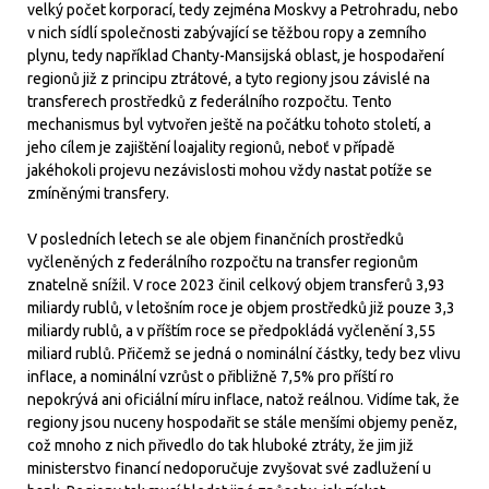
velký počet korporací, tedy zejména Moskvy a Petrohradu, nebo
v nich sídlí společnosti zabývající se těžbou ropy a zemního
plynu, tedy například Chanty-Mansijská oblast, je hospodaření
regionů již z principu ztrátové, a tyto regiony jsou závislé na
transferech prostředků z federálního rozpočtu. Tento
mechanismus byl vytvořen ještě na počátku tohoto století, a
jeho cílem je zajištění loajality regionů, neboť v případě
jakéhokoli projevu nezávislosti mohou vždy nastat potíže se
zmíněnými transfery.
V posledních letech se ale objem finančních prostředků
vyčleněných z federálního rozpočtu na transfer regionům
znatelně snížil. V roce 2023 činil celkový objem transferů 3,93
miliardy rublů, v letošním roce je objem prostředků již pouze 3,3
miliardy rublů, a v příštím roce se předpokládá vyčlenění 3,55
miliard rublů. Přičemž se jedná o nominální částky, tedy bez vlivu
inflace, a nominální vzrůst o přibližně 7,5% pro příští ro
nepokrývá ani oficiální míru inflace, natož reálnou. Vidíme tak, že
regiony jsou nuceny hospodařit se stále menšími objemy peněz,
což mnoho z nich přivedlo do tak hluboké ztráty, že jim již
ministerstvo financí nedoporučuje zvyšovat své zadlužení u