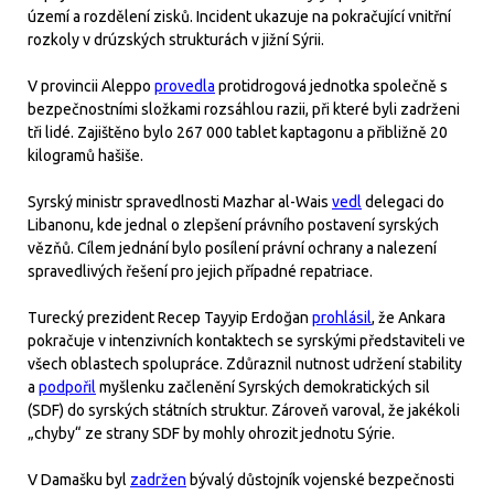
území a rozdělení zisků. Incident ukazuje na pokračující vnitřní
rozkoly v drúzských strukturách v jižní Sýrii.
V provincii Aleppo
provedla
protidrogová jednotka společně s
bezpečnostními složkami rozsáhlou razii, při které byli zadrženi
tři lidé. Zajištěno bylo 267 000 tablet kaptagonu a přibližně 20
kilogramů hašiše.
Syrský ministr spravedlnosti Mazhar al-Wais
vedl
delegaci do
Libanonu, kde jednal o zlepšení právního postavení syrských
vězňů. Cílem jednání bylo posílení právní ochrany a nalezení
spravedlivých řešení pro jejich případné repatriace.
Turecký prezident Recep Tayyip Erdoğan
prohlásil
, že Ankara
pokračuje v intenzivních kontaktech se syrskými představiteli ve
všech oblastech spolupráce. Zdůraznil nutnost udržení stability
a
podpořil
myšlenku začlenění Syrských demokratických sil
(SDF) do syrských státních struktur. Zároveň varoval, že jakékoli
„chyby“ ze strany SDF by mohly ohrozit jednotu Sýrie.
V Damašku byl
zadržen
bývalý důstojník vojenské bezpečnosti