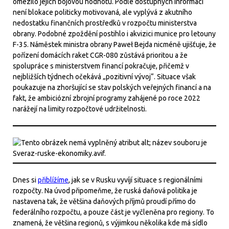
omezilo jejich bojovou hodnotu. Podle dostupných informací
není blokace politicky motivovaná, ale vyplývá z akutního
nedostatku finančních prostředků v rozpočtu ministerstva
obrany. Podobné zpoždění postihlo i akvizici munice pro letouny
F-35. Náměstek ministra obrany Paweł Bejda nicméně ujišťuje, že
pořízení domácích raket CGR-080 zůstává prioritou a že
spolupráce s ministerstvem financí pokračuje, přičemž v
nejbližších týdnech očekává „pozitivní vývoj“. Situace však
poukazuje na zhoršující se stav polských veřejných financí a na
fakt, že ambiciózní zbrojní programy zahájené po roce 2022
narážejí na limity rozpočtové udržitelnosti.
Dnes si
přiblížíme
, jak se v Rusku vyvíjí situace s regionálními
rozpočty. Na úvod připomeňme, že ruská daňová politika je
nastavena tak, že většina daňových příjmů proudí přímo do
federálního rozpočtu, a pouze část je vyčleněna pro regiony. To
znamená, že většina regionů, s výjimkou několika kde má sídlo