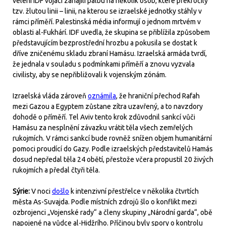
velení IDF vojáci zahájili palbu na několik osob, které překročily
tzv. žlutou linii – linii, na kterou se izraelské jednotky stáhly v
rámci příměří. Palestinská média informují o jednom mrtvém v
oblasti al-Fukhárí. IDF uvedla, že skupina se přiblížila způsobem
představujícím bezprostřední hrozbu a pokusila se dostat k
dříve zničenému skladu zbraní Hamásu. Izraelská armáda tvrdí,
že jednala v souladu s podmínkami příměří a znovu vyzvala
civilisty, aby se nepřibližovali k vojenským zónám.
Izraelská vláda zároveň
oznámila
, že hraniční přechod Rafah
mezi Gazou a Egyptem zůstane zítra uzavřený, a to navzdory
dohodě o příměří. Tel Aviv tento krok zdůvodnil sankcí vůči
Hamásu za nesplnění závazku vrátit těla všech zemřelých
rukojmích. V rámci sankcí bude rovněž snížen objem humanitární
pomoci proudící do Gazy. Podle izraelských představitelů Hamás
dosud nepředal těla 24 obětí, přestože včera propustil 20 živých
rukojmích a předal čtyři těla.
Sýrie:
V noci
došlo
k intenzivní přestřelce v několika čtvrtích
města As-Suvajda. Podle místních zdrojů šlo o konflikt mezi
ozbrojenci „Vojenské rady“ a členy skupiny „Národní garda“, obě
napojené na vůdce al-Hidžrího. Příčinou byly spory o kontrolu