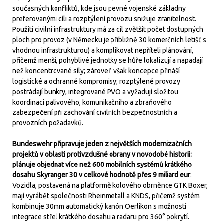
současných konfliktů, kde jsou pevné vojenské základny
preferovanými cíli a rozptýlení provozu snižuje zranitelnost.
Použití civilní infrastruktury má za cíl zvětšit počet dostupných
ploch pro provoz (v Německu je přibližně 30 komerčních letišť s
vhodnou infrastrukturou) a komplikovat nepříteli plánování,
přičemž menší, pohyblivé jednotky se hůře lokalizují a napadají
než koncentrované síly; zároveň však koncepce přináší
logistické a ochranné kompromisy; rozptýlené provozy
postrádají bunkry, integrované PVO a vyžadují složitou
koordinaci palivového, komunikačního a zbraňového
zabezpečení při zachování civilních bezpečnostních a
provozních požadavků.
Bundeswehr připravuje jeden z největších modernizačních
projektů v oblasti protivzdušné obrany v novodobé historii:
plánuje objednat více než 600 mobilních systémů krátkého
dosahu Skyranger 30 v celkové hodnotě přes 9 miliard eur
.
Vozidla, postavená na platformě kolového obrněnce GTK Boxer,
mají vyrábět společnosti Rheinmetall a KNDS, přičemž systém
kombinuje 30mm automatický kanón Oerlikon s možností
integrace střel krátkého dosahu a radaru pro 360° pokrytí.