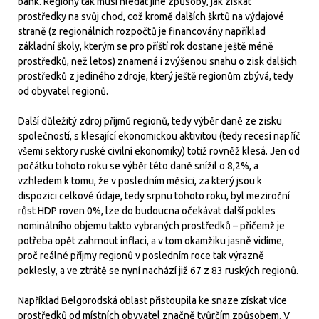
bank. Regiony tak musí hledat jiné způsoby, jak získat
prostředky na svůj chod, což kromě dalších škrtů na výdajové
straně (z regionálních rozpočtů je financovány například
základní školy, kterým se pro příští rok dostane ještě méně
prostředků, než letos) znamená i zvýšenou snahu o zisk dalších
prostředků z jediného zdroje, který ještě regionům zbývá, tedy
od obyvatel regionů.
Další důležitý zdroj příjmů regionů, tedy výběr daně ze zisku
společností, s klesající ekonomickou aktivitou (tedy recesí napříč
všemi sektory ruské civilní ekonomiky) totiž rovněž klesá. Jen od
počátku tohoto roku se výběr této daně snížil o 8,2%, a
vzhledem k tomu, že v posledním měsíci, za který jsou k
dispozici celkové údaje, tedy srpnu tohoto roku, byl meziroční
růst HDP roven 0%, lze do budoucna očekávat další pokles
nominálního objemu takto vybraných prostředků – přičemž je
potřeba opět zahrnout inflaci, a v tom okamžiku jasně vidíme,
proč reálné příjmy regionů v posledním roce tak výrazně
poklesly, a ve ztrátě se nyní nachází již 67 z 83 ruských regionů.
Například Belgorodská oblast přistoupila ke snaze získat více
prostředků od místních obyvatel značně tvůrčím způsobem. V