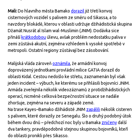
Mali:
Do hlavního města Bamako
dorazil
již třetí konvoj
cisternových vozidel s palivem ze směru od Sikassa, a to
navzdory blokádě, kterou v oblasti udržuje džihádistická skupina
Džamát Nusrát al Islam wal-Muslimin (JNIM). Dodávka sice
přináší
krátkodobou
úlevu, avšak problém nedostatku paliva v
zemi zůstává akutní, zejména vzhledem k vysoké spotřebě v
metropoli. Ostatní regiony zůstávají bez zásobování.
Malijská vláda zároveň
oznámila
, že armádní konvoj
doprovázený jednotkami provládní milice GATIA dorazil do
oblasti Kidal. Cestou nedošlo ke střetu, zaznamenán byl však
jeden incident – výbuch, ke kterému se přihlásili bojovníci JNIM.
Armáda zveřejnila několik videozáznamů z protidžihádistických
operací, nicméně celková bezpečnostní situace se nadále
zhoršuje, zejména na severu a západě země.
Na trase Kayes–Bamako džihádisté JNIM
zapálili
několik cisteren
s palivem, které dorazily ze Senegalu. Šlo o druhý podobný útok
během dvou dnů – předchozí noc byly u Bamaka
zničeny
další
dva tankery, pravděpodobně stejnou skupinou bojovníků, kteří
do oblasti pronikli přes Sikasso.