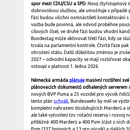
spor mezi CDU/CSU a SPD
. Nový čtyřstupňový 
dobrovolnou službou, ale umožňuje v případě 
fázi budou všichni osmnáctiletí kontaktováni 
vazba bude povinná, ale odvod proběhne pouz
cílových čísel, ve druhé fázi budou vhodní kandi
Bundestag může aktivovat třetí fázi, kdy se sl
trvala na parlamentní kontrole. Čtvrtá fáze p
ohrožení státu. Další důležitou změnou je zru
2027 – odvodní kapacity se mají rozšiřovat ok
vstoupí v platnost 1. ledna 2026.
Německá armáda
plánuje
masivní rozšíření své
plánovacích dokumentů odhalených serverem
nových BVP Puma a 25 vozidel pro výcvik řidi
tento plán
schválí
, Bundeswehr by měl ve výzbr
kompletní nahrazení dosluhujících Marderů a st
ale také vytvoření tzv. rotační rezervy i rozv
přibližně 400 Marderů a 400 Pum (část z nich
Pum (337 bojových a 13 pro výcvik) a dalších 