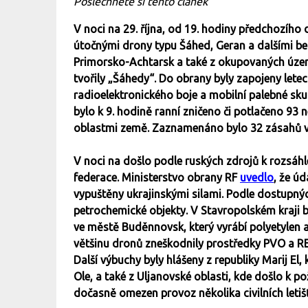
Poslechněte si tento článek
V noci na 29. října, od 19. hodiny předchozího
útočnými drony typu Šáhed, Geran a dalšími bez
Primorsko-Achtarsk a také z okupovaných územ
tvořily „Šáhedy“. Do obrany byly zapojeny lete
radioelektronického boje a mobilní palebné sku
bylo k 9. hodině ranní zničeno či potlačeno 93
oblastmi země. Zaznamenáno bylo 32 zásahů v 1
V noci na došlo podle ruských zdrojů k rozsáh
federace. Ministerstvo obrany RF
uvedlo
, že úd
vypuštěny ukrajinskými silami. Podle dostupnýc
petrochemické objekty. V Stavropolském kraji 
ve městě Buděnnovsk, který vyrábí polyetylen 
většinu dronů zneškodnily prostředky PVO a 
Další výbuchy byly hlášeny z republiky Marij El
Ole, a také z Uljanovské oblasti, kde došlo k
dočasně omezen provoz několika civilních letiš