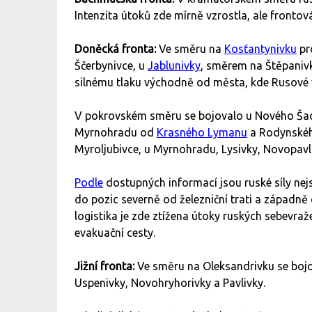
Intenzita útoků zde mírně vzrostla, ale frontov
Doněcká fronta:
Ve směru na
Kosťantynivku
pr
Ščerbynivce, u
Jablunivky
, směrem na Štěpanivk
silnému tlaku východně od města, kde Rusové 
V pokrovském směru se bojovalo u Nového Šac
Myrnohradu od
Krasného Lymanu
a Rodynského
Myroljubivce, u Myrnohradu, Lysivky, Novopavl
Podle
dostupných informací jsou ruské síly nejsil
do pozic severně od železniční trati a západně 
logistika je zde ztížena útoky ruských sebevra
evakuační cesty.
Jižní fronta:
Ve směru na Oleksandrivku se bojov
Uspenivky, Novohryhorivky a Pavlivky.