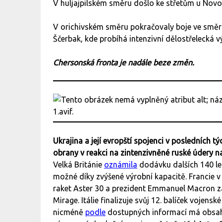
V huljajpilském směru došlo ke střetům u Novo
V orichivském směru pokračovaly boje ve směr
Ščerbak, kde probíhá intenzivní dělostřelecká 
Chersonská fronta je nadále beze změn.
Ukrajina a její evropští spojenci v posledních 
obrany v reakci na zintenzivněné ruské údery na
Velká Británie
oznámila
dodávku dalších 140 leh
možné díky zvýšené výrobní kapacitě. Francie v 
raket Aster 30 a prezident Emmanuel Macron 
Mirage. Itálie finalizuje svůj 12. balíček vojen
nicméně
podle
dostupných informací má obsa