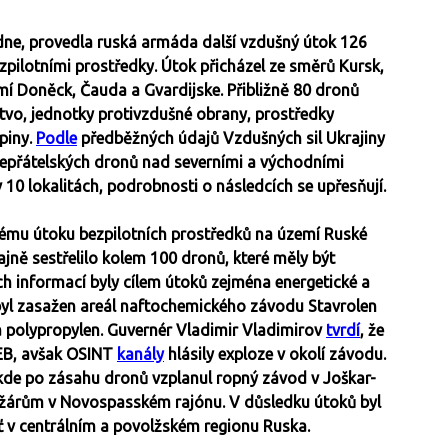
 dne, provedla ruská armáda další vzdušný útok 126
pilotními prostředky. Útok přicházel ze směrů Kursk,
í Doněck, Čauda a Gvardijske. Přibližně 80 dronů
ctvo, jednotky protivzdušné obrany, prostředky
piny.
Podle
předběžných údajů Vzdušných sil Ukrajiny
 nepřátelských dronů nad severními a východními
0 lokalitách, podrobnosti o následcích se upřesňují.
lému útoku bezpilotních prostředků na území Ruské
ajně sestřelilo kolem 100 dronů, které měly být
h informací byly cílem útoků zejména energetické a
byl zasažen areál naftochemického závodu Stavrolen
a polypropylen. Guvernér Vladimir Vladimirov
tvrdí
, že
REB, avšak OSINT
kanály
hlásily exploze v okolí závodu.
, kde po zásahu dronů vzplanul ropný závod v Joškar-
 požárům v Novospasském rajónu. V důsledku útoků byl
ť v centrálním a povolžském regionu Ruska.