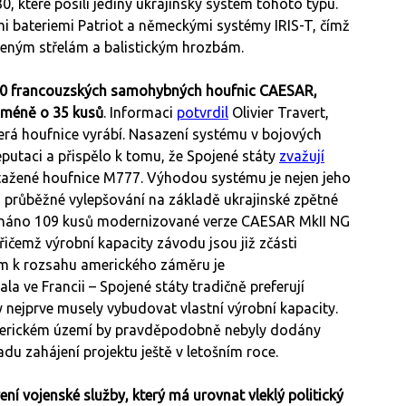
, které posílí jediný ukrajinský systém tohoto typu.
mi bateriemi Patriot a německými systémy IRIS-T, čímž
řízeným střelám a balistickým hrozbám.
 120 francouzských samohybných houfnic CAESAR,
ejméně o 35 kusů
. Informaci
potvrdil
Olivier Travert,
erá houfnice vyrábí. Nasazení systému v bojových
putaci a přispělo k tomu, že Spojené státy
zvažují
tažené houfnice M777. Výhodou systému je nejen jeho
 průběžné vylepšování na základě ukrajinské zpětné
ednáno 109 kusů modernizované verze CAESAR MkII NG
čemž výrobní kapacity závodu jsou již zčásti
dem k rozsahu amerického záměru je
a ve Francii – Spojené státy tradičně preferují
 nejprve musely vybudovat vlastní výrobní kapacity.
merickém území by pravděpodobně nebyly dodány
du zahájení projektu ještě v letošním roce.
 vojenské služby, který má urovnat vleklý politický