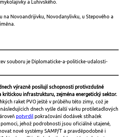
mykolajivky a Luhivského.
u na Novoandrijivku, Novodanylivku, u Stepového a
výměna.
týdnech výrazně posilují schopnosti protivzdušné
 kritickou infrastrukturu, zejména energetický sektor.
kých raket PVO ještě v průběhu této zimy, což je
následujících dnech vyšle další várku protiletadlových
zároveň
potvrdil
pokračování dodávek stíhaček
ské pomoci, jehož podrobnosti jsou oficiálně utajené,
hovat nové systémy SAMP/T a pravděpodobně i