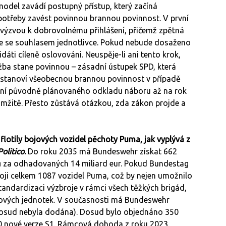
model zavádí postupný přístup, který začíná
potřeby zavést povinnou brannou povinnost. V první
s výzvou k dobrovolnému přihlášení, přičemž zpětná
e se souhlasem jednotlivce. Pokud nebude dosaženo
dáti cíleně oslovováni. Neuspěje-li ani tento krok,
užba stane povinnou – zásadní ústupek SPD, která
ak stanoví všeobecnou brannou povinnost v případě
šení původně plánovaného odkladu náboru až na rok
amžitě. Přesto zůstává otázkou, zda zákon projde a
 flotily bojových vozidel pěchoty Puma, jak vyplývá z
Politico
.
Do roku 2035 má Bundeswehr získat 662
čů za odhadovaných 14 miliard eur. Pokud Bundestag
oji celkem 1087 vozidel Puma, což by nejen umožnilo
andardizaci výzbroje v rámci všech těžkých brigád,
oj nových jednotek. V současnosti má Bundeswehr
 dosud nebyla dodána). Dosud bylo objednáno 350
50 nové verze S1. Rámcová dohoda z roku 2023