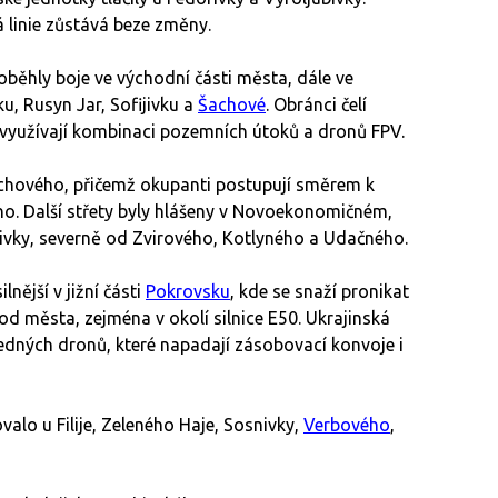
á linie zůstává beze změny.
oběhly boje ve východní části města, dále ve
u, Rusyn Jar, Sofijivku a
Šachové
. Obránci čelí
využívají kombinaci pozemních útoků a dronů FPV.
hového, přičemž okupanti postupují směrem k
. Další střety byly hlášeny v Novoekonomičném,
ivky, severně od Zvirového, Kotlyného a Udačného.
nější v jižní části
Pokrovsku
, kde se snaží pronikat
od města, zejména v okolí silnice E50. Ukrajinská
žedných dronů, které napadají zásobovací konvoje i
alo u Filije, Zeleného Haje, Sosnivky,
Verbového
,