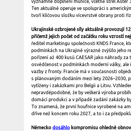
významné doplnění munice, včetně střel Aster 30
Ten aktuálně operuje ve spolupráci s americký
tvoří klíčovou složku vícevrstvé obrany proti 
Ukrajinské ozbrojené síly aktuálně provozují
přičemž jejich počet od začátku roku vzrostl n
ředitel marketingu společnosti KNDS France, kt
podmínkách na Ukrajině výrazně zvýšilo jeho re
pořízení až 400 kusů CAESAR jako náhrady za 
osvědčenost v podmínkách moderní války, ale i
vazby z fronty. Francie má v současnosti obj
s plánovaným dodáním mezi lety 2026–2030, při
vytíženy i zakázkami pro Belgii a Litvu. Vzhle
nepravděpodobné, že by veškerá výroba probíhal
domácí produkci a v případě zadání zakázky by
To znamená, že první houfnice vyrobené na a
dříve než koncem roku 2027, a to i za předpokla
Německo
dosáhlo
kompromisu ohledně obnovení