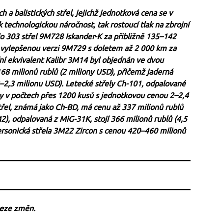
 a balistických střel, jejichž jednotková cena se v
ak technologickou náročnost, tak rostoucí tlak na zbrojní
o 303 střel 9M728 Iskander-K za přibližně 135–142
ich vylepšenou verzi 9M729 s doletem až 2 000 km za
ní ekvivalent Kalibr 3M14 byl objednán ve dvou
68 milionů rublů (2 miliony USD), přičemž jaderná
2–2,3 milionu USD). Letecké střely Ch-101, odpalované
 v počtech přes 1200 kusů s jednotkovou cenou 2–2,4
třel, známá jako Ch-BD, má cenu až 337 milionů rublů
2), odpalovaná z MiG-31K, stojí 366 milionů rublů (4,5
ersonická střela 3M22 Zircon s cenou 420–460 milionů
beze změn.