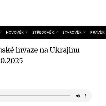
NOVOVĚK
STŘEDOVĚK
STAROVĚK
PRAVĚK
uské invaze na Ukrajinu
10.2025