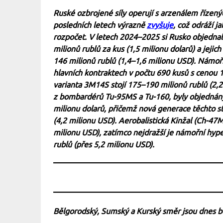
Ruské ozbrojené síly operují s arzenálem řízených
posledních letech výrazně
zvyšuje
, což odráží j
rozpočet. V letech 2024–2025 si Rusko objednal
milionů rublů za kus (1,5 milionu dolarů) a jej
146 milionů rublů (1,4–1,6 milionu USD). Námoř
hlavních kontraktech v počtu 690 kusů s cenou 1
varianta 3M14S stojí 175–190 milionů rublů (2,
z bombardérů Tu-95MS a Tu-160, byly objednány
milionu dolarů, přičemž nová generace těchto s
(4,2 milionu USD). Aerobalistická Kinžal (Ch-47M
milionu USD), zatímco nejdražší je námořní hyp
rublů (přes 5,2 milionu USD).
Bělgorodský, Sumský a Kurský směr jsou dnes 