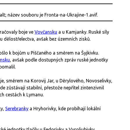
ačovaly boje ve
Vovčansku
a u Kamjanky. Ruské síly
 dělostřelectva, avšak bez územních zisků.
šlo k bojům u Piščaného a směrem na Šyjkivku.
ansku
, avšak podle dostupných zpráv ruské jednotky
pomalil.
e, směrem na Korovij Jar, u Děrylového, Novoselivky,
e zůstávají stabilní, přestože nepřítel zintenzivnil
ých cestách k Lymanu.
ky,
Serebranky
a Hryhorivky, kde probíhají lokální
 jednotky tlačily u Fedorivky a Vyroljubivky.