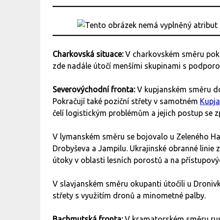
Charkovská situace:
V charkovském směru pokr
zde nadále útočí menšími skupinami s podporou
Severovýchodní fronta:
V kupjanském směru do
Pokračují také poziční střety v samotném
Kupj
čelí logistickým problémům a jejich postup se z
V lymanském směru se bojovalo u Zeleného Haj
Drobyševa a Jampilu. Ukrajinské obranné linie zd
útoky v oblasti lesních porostů a na přístupov
V slavjanském směru okupanti útočili u Droniv
střety s využitím dronů a minometné palby.
Bachmutská fronta:
V kramatorském směru ruské