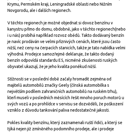
Krymu, Permském kraji, Leningradské oblasti nebo Nižním
Novgorodu, ale i dalších regionech.
V těchto regionech je možné objednat si dovoz benzínu v
kanystru přímo do domu, obdobně, jako v těchto regionech(nebo
i u nás) probíhá například rozvoz obědů. Takto dodávaný benzín
je navíc prodáván ve velmi příznivých cenách, které jsou často
nižší, než ceny na čerpacích stanicích, takže je tato nabídka velmi
výhodná. Prodejce samozřejmě deklaruje, že takto dodaný
benzín odpovídá standardu E5, nicméně zkušenosti ruských
obyvatel ukazují, že je jeho kvalita poněkud nižší.
Stížnosti se v poslední době začaly hromadit zejména od
majitelů automobilů značky Geely (čínská automobilka s
největším podílem zahraničních automobilů na ruském trhu),
kteří museli v posledních měsících řešit mnoho poruch motorů u
svých vozů a po prohlídce v servisu se dozvěděli, že poškození
vzniklo z důvodu tankování paliva nedostatečné jakosti.
Pokles kvality benzínu, který zaznamenali ruští řidiči, a který se
týká nejen již zmíněného podomního prodeje, ale i prodeje