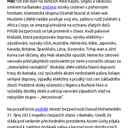
Mali:
Od září bylo na silnicích mezi Kayes, Ségou a Sikassou
směrem na Bamako
zničeno
stovky cisteren s pohonnými
hmotami. Islamistická skupina Džamát Nusrat al-Islam wal-
Muslimin (JNIM) nadále posiluje svůj vliv, zatímco ruští žoldnéři z
Africa Corps se omezují převážně na ochranu zlatých dolů.
Příslib bezpečnosti se tak proměnil v chaos. Kvůli palivové
blokádě, která paralyzovala dopravu, výrobu elektřiny i
zásobování, vyzvaly USA, Austrálie, Německo, Itálie, Japonsko,
Kanada, Británie, Španělsko, Litva, Slovinsko, Tchaj-wan a Jižní
Korea své občany, aby Mali okamžitě opustili. Německo zároveň
varovalo před jakýmkoli cestováním po zemi a označilo situaci za
„mimořádně nestabilní“. Blokáda JNIM odřízla hlavní dopravní
trasy do Bamaka, což způsobilo akutní nedostatek paliva, kolaps
veřejné dopravy, výpadky elektřiny a prudký růst cen základního
zboží. Podobné útoky islamistů v Nigeru a Burkině Faso si
vyžádaly desítky obětí a udržují varování západních vlád na
nejvyšším stupni – „Necestovat“.
Na pozadí krize
podnikl
ministr bezpečnosti Daoud Mohameddin
31. října 2025 inspekci čerpacích stanic v Bamaku. Uvedl, že
vláda pod vedením přechodného prezidenta Assimi Goïty přijala
opatření k zajištění dodávek paliva a bezpečnosti distribučních