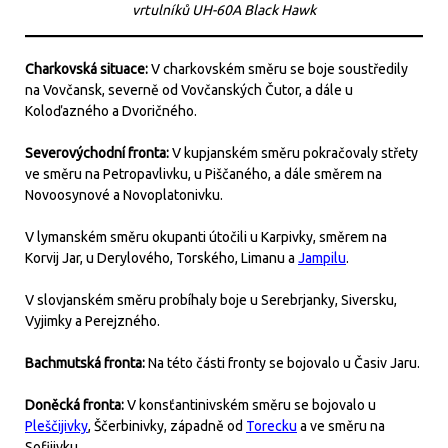
vrtulníků UH-60A Black Hawk
Charkovská situace:
V charkovském směru se boje soustředily
na Vovčansk, severně od Vovčanských Čutor, a dále u
Koloďazného a Dvoričného.
Severovýchodní fronta:
V kupjanském směru pokračovaly střety
ve směru na Petropavlivku, u Piščaného, a dále směrem na
Novoosynové a Novoplatonivku.
V lymanském směru okupanti útočili u Karpivky, směrem na
Korvij Jar, u Derylového, Torského, Limanu a
Jampilu
.
V slovjanském směru probíhaly boje u Serebrjanky, Siversku,
Vyjimky a Perejzného.
Bachmutská fronta:
Na této části fronty se bojovalo u Časiv Jaru.
Doněcká fronta:
V konsťantinivském směru se bojovalo u
Pleščijivky
, Ščerbinivky, západně od
Torecku
a ve směru na
Sofijivku.