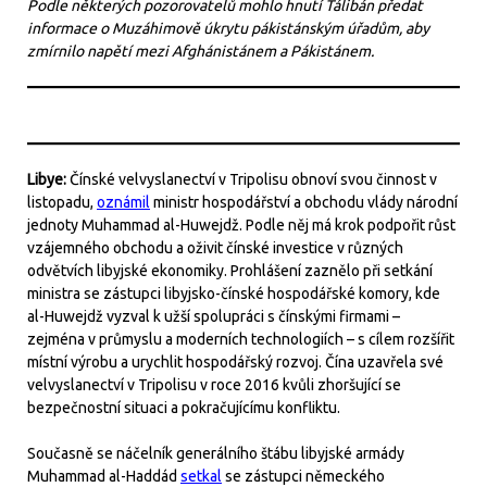
Podle některých pozorovatelů mohlo hnutí Tálibán předat
informace o Muzáhimově úkrytu pákistánským úřadům, aby
zmírnilo napětí mezi Afghánistánem a Pákistánem.
Libye:
Čínské velvyslanectví v Tripolisu obnoví svou činnost v
listopadu,
oznámil
ministr hospodářství a obchodu vlády národní
jednoty Muhammad al-Huwejdž. Podle něj má krok podpořit růst
vzájemného obchodu a oživit čínské investice v různých
odvětvích libyjské ekonomiky. Prohlášení zaznělo při setkání
ministra se zástupci libyjsko-čínské hospodářské komory, kde
al-Huwejdž vyzval k užší spolupráci s čínskými firmami –
zejména v průmyslu a moderních technologiích – s cílem rozšířit
místní výrobu a urychlit hospodářský rozvoj. Čína uzavřela své
velvyslanectví v Tripolisu v roce 2016 kvůli zhoršující se
bezpečnostní situaci a pokračujícímu konfliktu.
Současně se náčelník generálního štábu libyjské armády
Muhammad al-Haddád
setkal
se zástupci německého