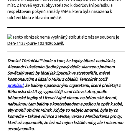
míst. Zároveň vyzval obyvatelstvo k dodržování pořádku a
respektování pokynů armády FAMa, která byla nasazena k
udržení klidu v hlavním městě.
Dnešní Třešnička™ bude o tom, že kdyby blbost nadnášela,
Alexandr Lukašenko (jediný pravý dědic skanzenu jménem
Sovětský svaz) by létal jak Sputnik ve stratosféře, mával
kosmonautům a kázal o MIRu z oblaků. Tentokrát totiž
prohlásil
, že balóny s pašovanými cigaretami, které přelétají z
Běloruska do Litvy, vypouštějí sami Litevci. Ano, podle
běloruské logiky si Litevci tajně vlezou na běloruské území,
nafouknou tam balóny s kontrabandem a pošlou je zpět k sobě,
aby mohli obvinit Minsk. Kdyby to nebylo smutné, byla by to
komedie – takové Hlivice z Wishe, verze s Marlborkama pro ty,
kteří už zapomněli, že lež má nejen krátké nohy, ale i mizernou
aerodynamiku.