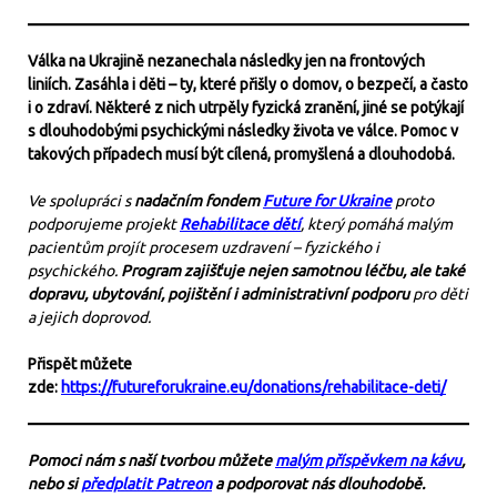
Válka na Ukrajině nezanechala následky jen na frontových
liniích. Zasáhla i děti – ty, které přišly o domov, o bezpečí, a často
i o zdraví. Některé z nich utrpěly fyzická zranění, jiné se potýkají
s dlouhodobými psychickými následky života ve válce. Pomoc v
takových případech musí být cílená, promyšlená a dlouhodobá.
Ve spolupráci s
nadačním fondem
Future for Ukraine
proto
podporujeme projekt
Rehabilitace dětí
, který pomáhá malým
pacientům projít procesem uzdravení – fyzického i
psychického.
Program zajišťuje nejen samotnou léčbu, ale také
dopravu, ubytování, pojištění i administrativní podporu
pro děti
a jejich doprovod.
Přispět můžete
zde:
https://futureforukraine.eu/donations/rehabilitace-deti/
Pomoci nám s naší tvorbou můžete
malým příspěvkem na kávu
,
nebo si
předplatit Patreon
a podporovat nás dlouhodobě.