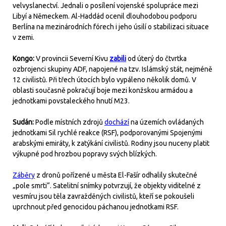
velvyslanectví. Jednali o posílení vojenské spolupráce mezi
Libyí a Německem. Al-Haddád ocenil dlouhodobou podporu
Berlína na mezinárodních fórech i jeho úsilí o stabilizaci situace
v zemi.
Kongo:
V provincii Severní Kivu
zabili
od úterý do čtvrtka
ozbrojenci skupiny ADF, napojené na tzv. Islámský stát, nejméně
12 civilistů. Při třech útocích bylo vypáleno několik domů. V
oblasti současně pokračují boje mezi konžskou armádou a
jednotkami povstaleckého hnutí M23.
Sudán:
Podle místních zdrojů
dochází
na územích ovládaných
jednotkami Sil rychlé reakce (RSF), podporovanými Spojenými
arabskými emiráty, k zatýkání civilistů. Rodiny jsou nuceny platit
výkupné pod hrozbou popravy svých blízkých.
Záběry
z dronů pořízené u města El-Fašír odhalily skutečné
„pole smrti“. Satelitní snímky potvrzují, že objekty viditelné z
vesmíru jsou těla zavražděných civilistů, kteří se pokoušeli
uprchnout před genocidou páchanou jednotkami RSF.