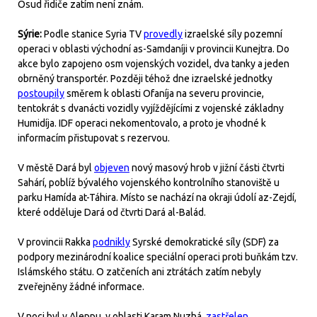
Osud řidiče zatím není znám.
Sýrie:
Podle stanice Syria TV
provedly
izraelské síly pozemní
operaci v oblasti východní as-Samdaníji v provincii Kunejtra. Do
akce bylo zapojeno osm vojenských vozidel, dva tanky a jeden
obrněný transportér. Později téhož dne izraelské jednotky
postoupily
směrem k oblasti Ofaníja na severu provincie,
tentokrát s dvanácti vozidly vyjíždějícími z vojenské základny
Humidíja. IDF operaci nekomentovalo, a proto je vhodné k
informacím přistupovat s rezervou.
V městě Dará byl
objeven
nový masový hrob v jižní části čtvrti
Sahárí, poblíž bývalého vojenského kontrolního stanoviště u
parku Hamída at-Táhira. Místo se nachází na okraji údolí az-Zejdí,
které odděluje Dará od čtvrti Dará al-Balád.
V provincii Rakka
podnikly
Syrské demokratické síly (SDF) za
podpory mezinárodní koalice speciální operaci proti buňkám tzv.
Islámského státu. O zatčeních ani ztrátách zatím nebyly
zveřejněny žádné informace.
V noci byl v Aleppu, v oblasti Karam Nuzhá,
zastřelen