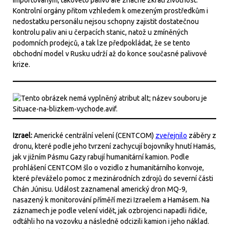
importovaným, takovéto palivo ale značně zkrátí životnost.
Kontrolní orgány přitom vzhledem k omezeným prostředkům i
nedostatku personálu nejsou schopny zajistit dostatečnou
kontrolu paliv ani u čerpacích stanic, natož u zmíněných
podomních prodejců, a tak lze předpokládat, že se tento
obchodní model v Rusku udrží až do konce současné palivové
krize.
Izrael:
Americké centrální velení (CENTCOM)
zveřejnilo
záběry z
dronu, které podle jeho tvrzení zachycují bojovníky hnutí Hamás,
jak v jižním Pásmu Gazy rabují humanitární kamion. Podle
prohlášení CENTCOM šlo o vozidlo z humanitárního konvoje,
které převáželo pomoc z mezinárodních zdrojů do severní části
Chán Júnisu. Událost zaznamenal americký dron MQ-9,
nasazený k monitorování příměří mezi Izraelem a Hamásem. Na
záznamech je podle velení vidět, jak ozbrojenci napadli řidiče,
odtáhli ho na vozovku a následně odcizili kamion i jeho náklad.