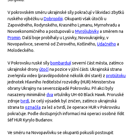
V pokrovském směru ukrajinské síly pokračují v likvidaci zbytků
ruského výběžku u
Dobropiliji
. Okupanti však útočili u
Zapovidného, Rodynského, Krasného Lymanu, Myrnohradu a
Novoekonomičného a postupovali u
Myroljubivky
a směrem na
Promin
. Další boje probíhaly u Lysivky, Novoukrajinky, v
Novopavlivce, severně od Zvirového, Kotliného,
Udačného
a
Molodeckého.
V Pokrovsku ruské síly
bombardují
severní část města, zatímco
ukrajinské drony
útočí
na pozice v jižní části. Ukrajinská strana
zveřejnila video (pravděpodobně několik dní staré) z
protiútoku
jednotek Hlavního ředitelství rozvědky (HUR) Ministerstva
obrany Ukrajiny na severozápadě Pokrovsku. Při akci byly
nasazeny minimálně
dva
vrtulníky UH-60 Black Hawk. Proruské
zdroje
tvrdí
, že celý výsadek byl zničen, zatímco ukrajinská
strana to
označila
za lež a tvrdí, že operace HUR v Pokrovsku
pokračuje. Podle dostupných informací má operaci osobně řídit
šéf HUR Kyrylo Budanov.
Ve směru na Novopavlivku se okupanti pokusili postoupit