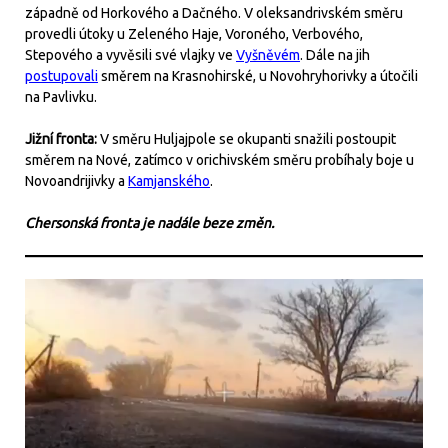
západně od Horkového a Dačného. V oleksandrivském směru
provedli útoky u Zeleného Haje, Voroného, Verbového,
Stepového a vyvěsili své vlajky ve
Vyšněvém
. Dále na jih
postupovali
směrem na Krasnohirské, u Novohryhorivky a útočili
na Pavlivku.
Jižní fronta:
V směru Huljajpole se okupanti snažili postoupit
směrem na Nové, zatímco v orichivském směru probíhaly boje u
Novoandrijivky a
Kamjanského
.
Chersonská fronta je nadále beze změn.