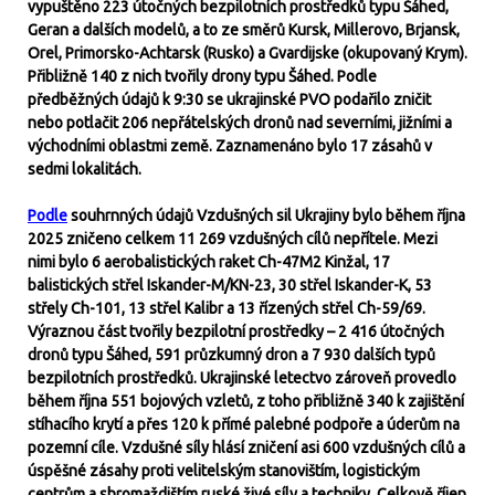
vypuštěno 223 útočných bezpilotních prostředků typu Šáhed,
Geran a dalších modelů, a to ze směrů Kursk, Millerovo, Brjansk,
Orel, Primorsko-Achtarsk (Rusko) a Gvardijske (okupovaný Krym).
Přibližně 140 z nich tvořily drony typu Šáhed. Podle
předběžných údajů k 9:30 se ukrajinské PVO podařilo zničit
nebo potlačit 206 nepřátelských dronů nad severními, jižními a
východními oblastmi země. Zaznamenáno bylo 17 zásahů v
sedmi lokalitách.
Podle
souhrnných údajů Vzdušných sil Ukrajiny bylo během října
2025 zničeno celkem 11 269 vzdušných cílů nepřítele. Mezi
nimi bylo 6 aerobalistických raket Ch-47M2 Kinžal, 17
balistických střel Iskander-M/KN-23, 30 střel Iskander-K, 53
střely Ch-101, 13 střel Kalibr a 13 řízených střel Ch-59/69.
Výraznou část tvořily bezpilotní prostředky – 2 416 útočných
dronů typu Šáhed, 591 průzkumný dron a 7 930 dalších typů
bezpilotních prostředků. Ukrajinské letectvo zároveň provedlo
během října 551 bojových vzletů, z toho přibližně 340 k zajištění
stíhacího krytí a přes 120 k přímé palebné podpoře a úderům na
pozemní cíle. Vzdušné síly hlásí zničení asi 600 vzdušných cílů a
úspěšné zásahy proti velitelským stanovištím, logistickým
centrům a shromaždištím ruské živé síly a techniky. Celkově říjen