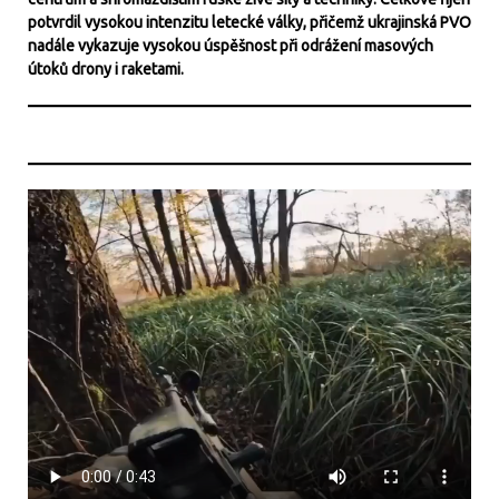
potvrdil vysokou intenzitu letecké války, přičemž ukrajinská PVO
nadále vykazuje vysokou úspěšnost při odrážení masových
útoků drony i raketami.