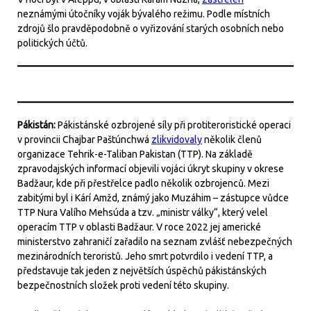
neznámými útočníky voják bývalého režimu. Podle místních
zdrojů šlo pravděpodobně o vyřizování starých osobních nebo
politických účtů.
Pákistán:
Pákistánské ozbrojené síly při protiteroristické operaci
v provincii Chajbar Paštúnchwá
zlikvidovaly
několik členů
organizace Tehrik-e-Taliban Pakistan (TTP). Na základě
zpravodajských informací objevili vojáci úkryt skupiny v okrese
Badžaur, kde při přestřelce padlo několik ozbrojenců. Mezi
zabitými byl i Kárí Amžd, známý jako Muzáhim – zástupce vůdce
TTP Nura Valího Mehsúda a tzv. „ministr války“, který velel
operacím TTP v oblasti Badžaur. V roce 2022 jej americké
ministerstvo zahraničí zařadilo na seznam zvlášť nebezpečných
mezinárodních teroristů. Jeho smrt potvrdilo i vedení TTP, a
představuje tak jeden z největších úspěchů pákistánských
bezpečnostních složek proti vedení této skupiny.