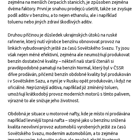
zejména na menších čerpacích stanicích, je způsoben zejména
dvěma faktory. První je snahou prodejců ušetřit, takže se zvyšuje
podíl aditiv v benzínu, a to nejen ethanolu, ale i například
toluenu nebo jiných zdraví škodlivých aditiv.
Druhou příčinou je důsledek ukrajinských útoků na ruské
rafinerie, který nutí výrobce benzínu obnovovat provoz na
linkách vybudovaných ještě za časů Sovětského Svazu. Ty jsou
však nejen méně efektivní, zejména ale neumožňují produkovat
benzín dostatečné kvality – někteří naši starší čtenáři si
pravděpodobně pamatují na benzín Normal, který byl v ČSSR
dříve prodáván, přičemž benzín obdobné kvality byl produkován
i v Sovětském Sazu, a nyní je v Rusku opět produkován, i když ne
oficiálně. Nejrůznější aditiva, například již zmíněný toluen,
umožňují krátkodobý provoz moderních motorů s tímto palivem,
výrazně to ale snižuje jeho životnost.
Obdobná je situace u motorové nafty, kde je místo ní prodávána
například levnější topná nafta – stejně jako u benzínu snížená
kvalita neovlivní provoz automobilů vyrobených ještě za časů
Sovětského Svazu, moderním automobilům, a to zejména