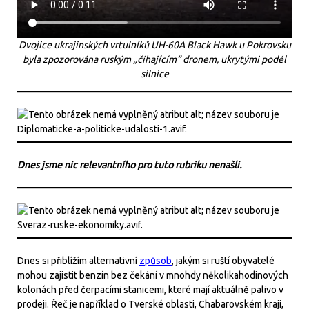
Dvojice ukrajinských vrtulníků UH-60A Black Hawk u Pokrovsku
byla zpozorována ruským „číhajícím“ dronem, ukrytými podél
silnice
Dnes jsme nic relevantního pro tuto rubriku nenašli.
Dnes si přiblížím alternativní
způsob
, jakým si ruští obyvatelé
mohou zajistit benzín bez čekání v mnohdy několikahodinových
kolonách před čerpacími stanicemi, které mají aktuálně palivo v
prodeji. Řeč je například o Tverské oblasti, Chabarovském kraji,