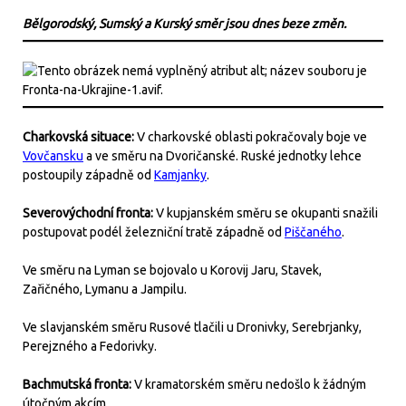
Bělgorodský, Sumský a Kurský směr jsou dnes beze změn.
Charkovská situace:
V charkovské oblasti pokračovaly boje ve
Vovčansku
a ve směru na Dvoričanské. Ruské jednotky lehce
postoupily západně od
Kamjanky
.
Severovýchodní fronta:
V kupjanském směru se okupanti snažili
postupovat podél železniční tratě západně od
Piščaného
.
Ve směru na Lyman se bojovalo u Korovij Jaru, Stavek,
Zařičného, Lymanu a Jampilu.
Ve slavjanském směru Rusové tlačili u Dronivky, Serebrjanky,
Perejzného a Fedorivky.
Bachmutská fronta:
V kramatorském směru nedošlo k žádným
útočným akcím.