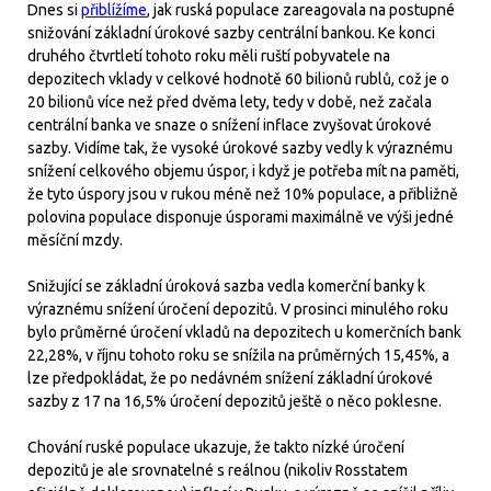
Dnes si
přiblížíme
, jak ruská populace zareagovala na postupné
snižování základní úrokové sazby centrální bankou. Ke konci
druhého čtvrtletí tohoto roku měli ruští pobyvatele na
depozitech vklady v celkové hodnotě 60 bilionů rublů, což je o
20 bilionů více než před dvěma lety, tedy v době, než začala
centrální banka ve snaze o snížení inflace zvyšovat úrokové
sazby. Vidíme tak, že vysoké úrokové sazby vedly k výraznému
snížení celkového objemu úspor, i když je potřeba mít na paměti,
že tyto úspory jsou v rukou méně než 10% populace, a přibližně
polovina populace disponuje úsporami maximálně ve výši jedné
měsíční mzdy.
Snižující se základní úroková sazba vedla komerční banky k
výraznému snížení úročení depozitů. V prosinci minulého roku
bylo průměrné úročení vkladů na depozitech u komerčních bank
22,28%, v říjnu tohoto roku se snížila na průměrných 15,45%, a
lze předpokládat, že po nedávném snížení základní úrokové
sazby z 17 na 16,5% úročení depozitů ještě o něco poklesne.
Chování ruské populace ukazuje, že takto nízké úročení
depozitů je ale srovnatelné s reálnou (nikoliv Rosstatem