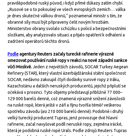
pravděpodobně ruský původ, i když přímé důkazy zatím chybí.
„Rusové se o to pokoušejí ve všech evropských zemích… válka
je dnes skutečně válkou dronů,“ poznamenal ministr s tím, že
obranné síly musí být připraveny čelit novým hrozbám.
Ministerstvo obrany svolalo schůzku s policií a bezpečnostními
složkami, aby analyzovalo situaci a přijalo opatření k odhalení a
zadržení operátorů těchto dronů.
Podle
agentury Reuters začaly turecké rafinerie výrazně
omezovat používání ruské ropy v reakci na nové západní sankce
vůči Moskvě.
Jeden z největších závodů, SOCAR Turkey Aegean
Refinery (STAR), který vlastní ázerbájdžánská státní společnost
SOCAR, nedávno zakoupil čtyři dodávky surové ropy z Iráku,
Kazachstánu a dalších neruských producentů, jejichž připlutí se
očekává v prosinci. Tyto objemy představují přibližně 77 000–
129 000 barelů denně, což znamená výrazné snížení závislosti
na ruské ropě, která ještě v září a říjnu tvořila téměř veškerou
spotřebu závodu (asi 210 000 barelů denně). Podobně i druhý
velký turecký producent Tupras, jenž provozuje dvě hlavní
rafinerie, začal navyšovat podíl neruské ropy, zejména irácké,
která je podobná ruské ropě Urals. Podle zdrojů Reuters Tupras