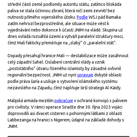
střední části země podlomily autoritu státu, zatímco blokáda
paliva se stala účinnou zbraní, která ničí zemi zevnitř bez
nutnosti přímého vojenského útoku.
Podle
WSJ pád Bamaka
zatím nehrozí bezprostředně, ale situace může vést k
vyjednávání nebo dokonce k účasti JNIM na vládě. Skupina už
dnes ovládá rozsáhlá území a vytváří paralelní struktury moci,
čímž Mali fakticky přeměňuje na „slabý“ či „paralelní stát“.
Dopady přesahují hranice Mali — destabilizace může zasáhnout
celý západní Sahel. Oslabení centrální vlády a vznik
„poststátního“ útvaru řízeného islamisty by zásadně ovlivnil
regionální bezpečnost. JNIM už nyní
spravuje
dobyté oblasti
podle práva šaría a usiluje o vytvoření islámského systému
nezávislého na Západu, čímž naplňuje širší strategii Al-Káidy.
Malijská armáda mezitím
pokračuje
v ochraně konvojů s palivem
pro civilisty. V rámci operace Siradže dne 30. října 2025 vojáci
doprovodili asi dvacet cisteren s pohonnými látkami z oblasti
Labbezanga na hranici s Nigerem, údajně na základě dohody s
JNIM.