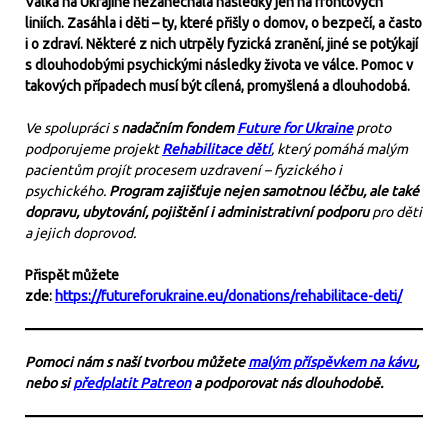
Válka na Ukrajině nezanechala následky jen na frontových
liniích. Zasáhla i děti – ty, které přišly o domov, o bezpečí, a často
i o zdraví. Některé z nich utrpěly fyzická zranění, jiné se potýkají
s dlouhodobými psychickými následky života ve válce. Pomoc v
takových případech musí být cílená, promyšlená a dlouhodobá.
Ve spolupráci s
nadačním fondem
Future for Ukraine
proto
podporujeme projekt
Rehabilitace dětí
, který pomáhá malým
pacientům projít procesem uzdravení – fyzického i
psychického.
Program zajišťuje nejen samotnou léčbu, ale také
dopravu, ubytování, pojištění i administrativní podporu
pro děti
a jejich doprovod.
Přispět můžete
zde:
https://futureforukraine.eu/donations/rehabilitace-deti/
Pomoci nám s naší tvorbou můžete
malým příspěvkem na kávu
,
nebo si
předplatit Patreon
a podporovat nás dlouhodobě.