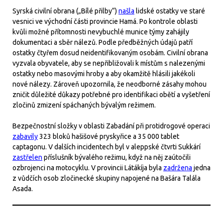
Syrská civilní obrana („Bílé přilby“)
našla
lidské ostatky ve staré
vesnici ve východní části provincie Hamá. Po kontrole oblasti
kvůli možné přítomnosti nevybuchlé munice týmy zahájily
dokumentaci a sběr nálezů. Podle předběžných údajů patří
ostatky čtyřem dosud neidentifikovaným osobám. Civilní obrana
vyzvala obyvatele, aby se nepřibližovali k místům s nalezenými
ostatky nebo masovými hroby a aby okamžitě hlásili jakékoli
nové nálezy. Zároveň upozornila, že neodborné zásahy mohou
zničit důležité důkazy potřebné pro identifikaci obětí a vyšetření
zločinů zmizení spáchaných bývalým režimem.
Bezpečnostní složky v oblasti Zabadání při protidrogové operaci
zabavily
323 bloků hašišové pryskyřice a 35 000 tablet
captagonu. V dalších incidentech byl v aleppské čtvrti Sukkárí
zastřelen
příslušník bývalého režimu, když na něj zaútočili
ozbrojenci na motocyklu. V provincii Látákíja byla
zadržena
jedna
z vůdčích osob zločinecké skupiny napojené na Bašára Talála
Asada.