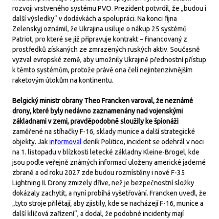
rozvoji vrstveného systému PVO. Prezident potvrdil, že „budou i
další výsledky“ v dodávkách a spolupráci. Na konci října
Zelenskyj oznámil, že Ukrajina usiluje o nákup 25 systémů
Patriot, pro které se již připravuje kontrakt – financovaný z
prostředků získaných ze zmrazených ruských aktiv. Současně
vyzval evropské země, aby umožnily Ukrajině přednostní přístup
k těmto systémům, protože právě ona čelí nejintenzivnějším
raketovým útokům na kontinentu.
Belgický ministr obrany Theo Francken varoval, že neznámé
drony, které byly nedávno zaznamenány nad vojenskými
základnami v zemi, pravděpodobně sloužily ke špionáži
zaměřené na stíhačky F-16, sklady munice a další strategické
objekty. Jak
informoval
deník Politico, incident se odehrál v noci
na 1. listopadu v blízkosti letecké základny Kleine-Brogel, kde
jsou podle veřejně známých informací uloženy americké jaderné
zbraně a od roku 2027 zde budou rozmístěny i nové F-35
Lightning II. Drony zmizely dříve, než je bezpečnostní složky
dokázaly zachytit, a nyní probíhá vyšetřování. Francken uvedl, že
„tyto stroje přilétají, aby zjistily, kde se nacházejí F-16, munice a
další klíčová zařízení“, a dodal, že podobné incidenty mají