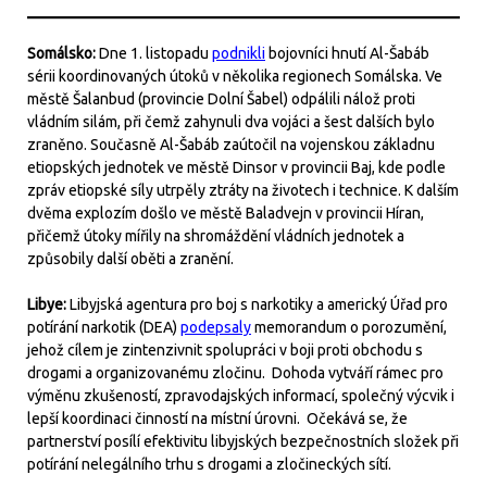
Somálsko:
Dne 1. listopadu
podnikli
bojovníci hnutí Al-Šabáb
sérii koordinovaných útoků v několika regionech Somálska. Ve
městě Šalanbud (provincie Dolní Šabel) odpálili nálož proti
vládním silám, při čemž zahynuli dva vojáci a šest dalších bylo
zraněno. Současně Al-Šabáb zaútočil na vojenskou základnu
etiopských jednotek ve městě Dinsor v provincii Baj, kde podle
zpráv etiopské síly utrpěly ztráty na životech i technice. K dalším
dvěma explozím došlo ve městě Baladvejn v provincii Híran,
přičemž útoky mířily na shromáždění vládních jednotek a
způsobily další oběti a zranění.
Libye:
Libyjská agentura pro boj s narkotiky a americký Úřad pro
potírání narkotik (DEA)
podepsaly
memorandum o porozumění,
jehož cílem je zintenzivnit spolupráci v boji proti obchodu s
drogami a organizovanému zločinu. Dohoda vytváří rámec pro
výměnu zkušeností, zpravodajských informací, společný výcvik i
lepší koordinaci činností na místní úrovni. Očekává se, že
partnerství posílí efektivitu libyjských bezpečnostních složek při
potírání nelegálního trhu s drogami a zločineckých sítí.