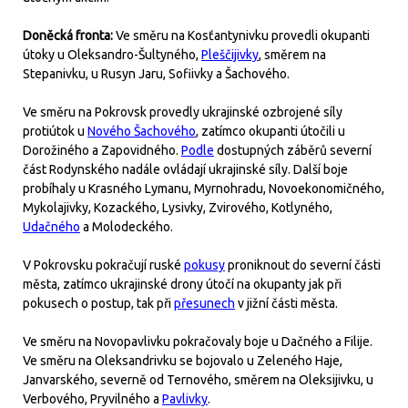
Doněcká fronta:
Ve směru na Kosťantynivku provedli okupanti
útoky u Oleksandro-Šultyného,
Pleščijivky
, směrem na
Stepanivku, u Rusyn Jaru, Sofiivky a Šachového.
Ve směru na Pokrovsk provedly ukrajinské ozbrojené síly
protiútok u
Nového Šachového
, zatímco okupanti útočili u
Dorožiného a Zapovidného.
Podle
dostupných záběrů severní
část Rodynského nadále ovládají ukrajinské síly. Další boje
probíhaly u Krasného Lymanu, Myrnohradu, Novoekonomičného,
Mykolajivky, Kozackého, Lysivky, Zvirového, Kotlyného,
Udačného
a Molodeckého.
V Pokrovsku pokračují ruské
pokusy
proniknout do severní části
města, zatímco ukrajinské drony útočí na okupanty jak při
pokusech o postup, tak při
přesunech
v jižní části města.
Ve směru na Novopavlivku pokračovaly boje u Dačného a Filije.
Ve směru na Oleksandrivku se bojovalo u Zeleného Haje,
Janvarského, severně od Ternového, směrem na Oleksijivku, u
Verbového, Pryvilného a
Pavlivky
.