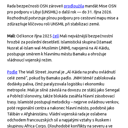
Rada bezpečnosti OSN zároveň
prodloužila
mandát Mise OSN
pro podporu v Libyi (UNSMIL) o další rok — do 31. října 2026.
Rozhodnutí potvrzuje plnou podporu pro cestovní mapu mise a
zdůrazňuje klíčovou roli UNSMIL při stabilizaci země.
Mali:
Od konce října 2025
čelí
Mali nejvážnější bezpečnostní
hrozbě za poslední desetiletí. Islamistická skupina Džamaat
Nusrat al-Islam wal-Muslimin (JNIM), napojená na Al-Káidu,
postupuje směrem k hlavnímu městu Bamaku a ohrožuje
vládnoucí vojenský režim.
Podle
The Wall Street Journal je „Al-Káida na prahu ovládnutí
celé země“, pokud by Bamako padlo. JNIM téměř zablokovala
dodávky paliva, čímž paralyzovala logistiku i ekonomiku
metropole. Mali je silně závislá na dovozu ze států jako Senegal
a Pobřeží slonoviny, takže blokáda zasáhla hlavní zásobovací
trasy. Islamisté postupují metodicky – nejprve ovládnou venkov,
poté regionální centra a nakonec hlavní město, podobně jako
Tálibán v Afghánistánu. Vládní vojenská rada je oslabena
odchodem francouzských sil a napjatými vztahy s Ruskem i
skupinou Africa Corps. Dlouhodobé konflikty na severu a ve