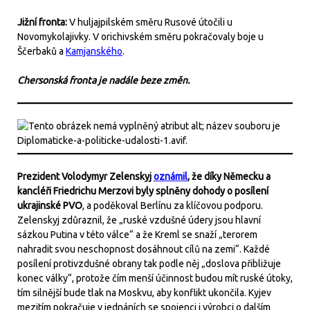
Jižní fronta:
V huljajpilském směru Rusové útočili u
Novomykolajivky. V orichivském směru pokračovaly boje u
Ščerbaků a
Kamjanského
.
Chersonská fronta je nadále beze změn.
Prezident Volodymyr Zelenskyj
oznámil
, že díky Německu a
kancléři Friedrichu Merzovi byly splněny dohody o posílení
ukrajinské PVO
, a poděkoval Berlínu za klíčovou podporu.
Zelenskyj zdůraznil, že „ruské vzdušné údery jsou hlavní
sázkou Putina v této válce“ a že Kreml se snaží „terorem
nahradit svou neschopnost dosáhnout cílů na zemi“. Každé
posílení protivzdušné obrany tak podle něj „doslova přibližuje
konec války“, protože čím menší účinnost budou mít ruské útoky,
tím silnější bude tlak na Moskvu, aby konflikt ukončila. Kyjev
mezitím pokračuje v jednáních se spojenci i výrobci o dalším