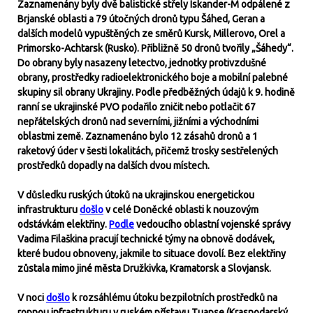
Zaznamenány byly dvě balistické střely Iskander-M odpálené z
Brjanské oblasti a 79 útočných dronů typu Šáhed, Geran a
dalších modelů vypuštěných ze směrů Kursk, Millerovo, Orel a
Primorsko-Achtarsk (Rusko). Přibližně 50 dronů tvořily „Šáhedy“.
Do obrany byly nasazeny letectvo, jednotky protivzdušné
obrany, prostředky radioelektronického boje a mobilní palebné
skupiny sil obrany Ukrajiny. Podle předběžných údajů k 9. hodině
ranní se ukrajinské PVO podařilo zničit nebo potlačit 67
nepřátelských dronů nad severními, jižními a východními
oblastmi země. Zaznamenáno bylo 12 zásahů dronů a 1
raketový úder v šesti lokalitách, přičemž trosky sestřelených
prostředků dopadly na dalších dvou místech.
V důsledku ruských útoků na
u
k
r
a
j
i
n
s
k
o
u
energetickou
infrastrukturu
došlo
v celé Doněcké oblasti k nouzovým
odstávkám elektřiny.
Podle
vedoucího oblastní vojenské správy
Vadima Filaškina pracují technické týmy na obnově dodávek,
které budou obnoveny, jakmile to situace dovolí. Bez elektřiny
zůstala mimo jiné města Družkivka, Kramatorsk a Slovjansk.
V noci
došlo
k rozsáhlému útoku bezpilotních prostředků na
ropnou infrastrukturu v ruském přístavu Tuapse (Krasnodarský