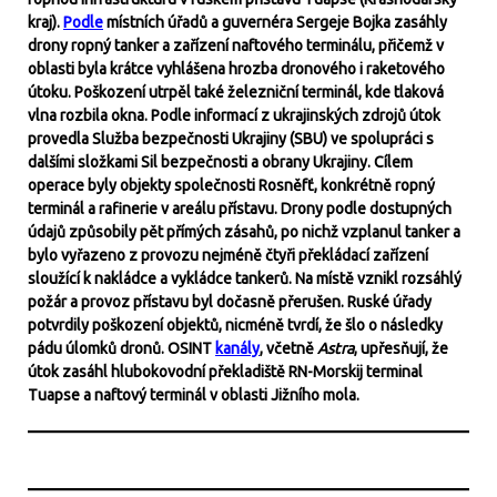
kraj).
Podle
místních úřadů a guvernéra Sergeje Bojka zasáhly
drony ropný tanker a zařízení naftového terminálu, přičemž v
oblasti byla krátce vyhlášena hrozba dronového i raketového
útoku. Poškození utrpěl také železniční terminál, kde tlaková
vlna rozbila okna. Podle informací z ukrajinských zdrojů útok
provedla Služba bezpečnosti Ukrajiny (SBU) ve spolupráci s
dalšími složkami Sil bezpečnosti a obrany Ukrajiny. Cílem
operace byly objekty společnosti Rosněfť, konkrétně ropný
terminál a rafinerie v areálu přístavu. Drony podle dostupných
údajů způsobily pět přímých zásahů, po nichž vzplanul tanker a
bylo vyřazeno z provozu nejméně čtyři překládací zařízení
sloužící k nakládce a vykládce tankerů. Na místě vznikl rozsáhlý
požár a provoz přístavu byl dočasně přerušen. Ruské úřady
potvrdily poškození objektů, nicméně tvrdí, že šlo o následky
pádu úlomků dronů. OSINT
kanály
, včetně
Astra
, upřesňují, že
útok zasáhl hlubokovodní překladiště RN-Morskij terminal
Tuapse a naftový terminál v oblasti Jižního mola.