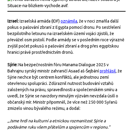
Izrael:
Izraelská armáda (IDF)
oznámila
, že v noci zmařila další
pokus o pašování zbraní z Egypta pomocí dronu. Po sestřelení
bezpilotního letounu na izraelském území vojáci zjistili, že
převážel osm pistolí. Podle armády se v posledním roce výrazně
zvýšil počet pokusů o pašování zbraní a drog přes egyptskou
hranici právě prostřednictvím dronů.
Sýrie:
Na bezpečnostním fóru Manama Dialogue 2025 v
Bahrajnu syrský ministr zahraničí Asaad aš-Šejbání
prohlásil
, že
Sýrie nechce být centrem konfliktů, ale jednotnou zemí
otevřenou spolupráci. Zdůraznil nutnost budování vztahů
založených na právu, spravedlnosti a společenském smíru a
uvedl, že Sýrie se navzdory minulým výzvám nevzdala úsilí o
občanský mír. Ministr připomněl, že více než 250 000 Syřanů
zmizelo vinou bývalého režimu, a dodal:
„Jsme hrdí na kulturní a etnickou rozmanitost Sýrie a
podáváme ruku všem přátelům a spojencům v regionu.“