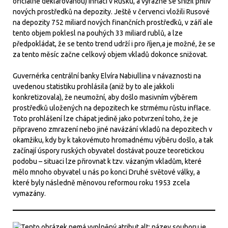
oficiálně deklarovanou) inflací v Rusku, a výrazně se snížil příliv
nových prostředků na depozity. Ještě v červenci vložili Rusové
na depozity 752 miliard nových finančních prostředků, v září ale
tento objem poklesl na pouhých 33 miliard rublů, a lze
předpokládat, že se tento trend udrží i pro říjen,a je možné, že se
za tento měsíc začne celkový objem vkladů dokonce snižovat.
Guvernérka centrální banky Elvíra Nabiullina v návaznosti na
uvedenou statistiku prohlásila (aniž by to ale jakkoli
konkretizovala), že neumožní, aby došlo masivním výběrem
prostředků uložených na depozitech ke strmému růstu inflace.
Toto prohlášení lze chápat jedině jako potvrzení toho, že je
připraveno zmrazení nebo jiné navázání vkladů na depozitech v
okamžiku, kdy by k takovémuto hromadnému výběru došlo, a tak
začínají úspory ruských obyvatel dostávat pouze teoretickou
podobu – situaci lze přirovnat k tzv. vázaným vkladům, které
mělo mnoho obyvatel u nás po konci Druhé světové války, a
které byly následně měnovou reformou roku 1953 zcela
vymazány.