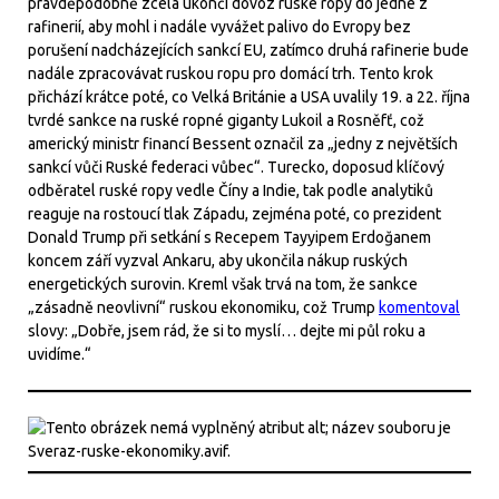
pravděpodobně zcela ukončí dovoz ruské ropy do jedné z
rafinerií, aby mohl i nadále vyvážet palivo do Evropy bez
porušení nadcházejících sankcí EU, zatímco druhá rafinerie bude
nadále zpracovávat ruskou ropu pro domácí trh. Tento krok
přichází krátce poté, co Velká Británie a USA uvalily 19. a 22. října
tvrdé sankce na ruské ropné giganty Lukoil a Rosněfť, což
americký ministr financí Bessent označil za „jedny z největších
sankcí vůči Ruské federaci vůbec“. Turecko, doposud klíčový
odběratel ruské ropy vedle Číny a Indie, tak podle analytiků
reaguje na rostoucí tlak Západu, zejména poté, co prezident
Donald Trump při setkání s Recepem Tayyipem Erdoğanem
koncem září vyzval Ankaru, aby ukončila nákup ruských
energetických surovin. Kreml však trvá na tom, že sankce
„zásadně neovlivní“ ruskou ekonomiku, což Trump
komentoval
slovy: „Dobře, jsem rád, že si to myslí… dejte mi půl roku a
uvidíme.“