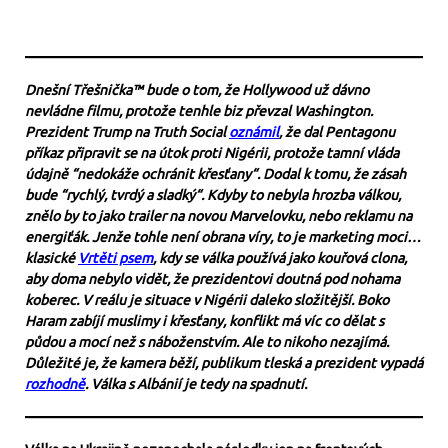
Dnešní Třešnička™ bude o tom, že Hollywood už dávno
nevládne filmu, protože tenhle biz převzal Washington.
Prezident Trump na Truth Social
oznámil
, že dal Pentagonu
příkaz připravit se na útok proti Nigérii, protože tamní vláda
údajně “nedokáže ochránit křesťany“. Dodal k tomu, že zásah
bude “rychlý, tvrdý a sladký“. Kdyby to nebyla hrozba válkou,
znělo by to jako trailer na novou Marvelovku, nebo reklamu na
energiťák. Jenže tohle není obrana víry, to je marketing moci…
klasické
Vrtěti psem
, kdy se válka používá jako kouřová clona,
aby doma nebylo vidět, že prezidentovi doutná pod nohama
koberec. V reálu je situace v Nigérii daleko složitější. Boko
Haram zabíjí muslimy i křesťany, konflikt má víc co dělat s
půdou a mocí než s náboženstvím. Ale to nikoho nezajímá.
Důležité je, že kamera běží, publikum tleská a prezident vypadá
rozhodně
. Válka s Albánií je tedy na spadnutí.