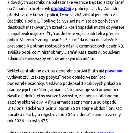
židovských osadníků na palestinské vesnice Bajt Lid a Dajr Šaraf
na Západním břehu byli
propuštěni
z policejní vazby. Armádní
představitelé kritizují policii, že ve vazbě zůstal jen jeden z
útočníků. Podle IDF byli vojáci vysláni na místo po zprávách o
desítkách maskovaných Izraelců, kteří napadali místní obyvatele
a zapalovali majetek. Čtyři podezřelé vojáci zadrželi a předali
policii. Vojenské zdroje uvádějí, že armáda nemá dostatečné
pravomoci k potírání rostoucího násilí extremistických osadníků,
zvláště poté, co ministr obrany Jisra’el Katz zastavil používání
administrativní vazby vůči izraelským občanům.
Velitel centrálního okruhu generálmajor Avi Bluth má
pravomoc
vydávat tzv. „zákazy pobytu“ nebo domácí vězení pro
podezřelé osadníky. Nedávno podepsal 30 takových příkazů a
plánuje jejich rozšíření, armáda však požaduje širší pravomoci.
Násilí osadníků letos výrazně vzrostlo, zejména s příchodem
sezóny sklizně oliv. V říjnu armáda zaznamenala 86 případů
„nacionalistického zločinu“ oproti 25 za stejné období loni. Od
začátku roku bylo registrováno 704 incidentů, zatímco za celý
rok 2024 jich bylo 675.