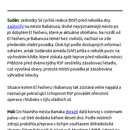
Sudán:
Jednotky Sil rychlé reakce (RSF) před několika dny
zaútočily
na město Babanusa, druhé nejvýznamnější město po
již dobytém El Fasheru, které je aktuálně obléháno. Na rozdíl od
El Fasheru je Babanusa téměř bez civilistů, nachází se zde
především vládní posádka. Útok byl podle dostupných informací
odražen, avšak Súdánská armáda (SAF) přišla o několik pozic na
východním křídle, které získala zpět teprve před několika měsíci.
Přibližně před dvěma týdny RSF sestřelily zásobovací letadlo,
což vyvolává obavy, protože místní posádka je zásobována
výhradně letecky.
Situace kolem El Fasheru i Babanusy tak zůstává velmi napjatá a
naznačuje pokračující schopnost RSF provádět ofenzivní
operace i hluboko v týlu vládních sil.
Mali:
Do hlavního města Bamaka
dorazil
další konvoj s cisternami
paliva – už třetí dodávka během deseti dnů. Podle místních
zdrojů proběhla přeprava s tichým souhlasem džihádistické