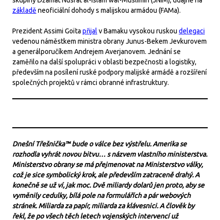
skupiny Džamát Nusrát al-Islam wal-Muslimin (JNIM), údajně na
základě
neoficiální dohody s malijskou armádou (FAMa).
Prezident Assimi Goïta
přijal
v Bamaku vysokou ruskou
delegaci
vedenou náměstkem ministra obrany Junus-Bekem Jevkurovem
a generálporučíkem Andrejem Averjanovem. Jednání se
zaměřilo na další spolupráci v oblasti bezpečnosti a logistiky,
především na posílení ruské podpory malijské armádě a rozšíření
společných projektů v rámci obranné infrastruktury.
Dnešní Třešnička™ bude o válce bez výstřelu. Amerika se
rozhodla vyhrát novou bitvu… s názvem vlastního ministerstva.
Ministerstvo obrany se má přejmenovat na Ministerstvo války,
což je sice symbolický krok, ale především zatraceně drahý. A
konečně se už ví, jak moc. Dvě miliardy dolarů jen proto, aby se
vyměnily cedulky, bílá pole na formulářích a pár webových
stránek. Miliarda za papír, miliarda za klávesnici. A člověk by
řekl, že po všech těch letech vojenských intervencí už