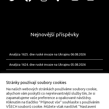
Nejnovější příspěvky
Analýza 1625. dne ruské invaze na Ukrajinu 06.08.2026
Analýza 1624. dne ruské invaze na Ukrajinu 05.08.2026
Analýza 1623. dne ruské invaze na Ukrajinu 04.08.2026
Stránky používají soubory cookies
Na našich webových stránkách používáme soubory cookie,
abychom vám poskytli co nejrelevantnější služby tím, že si
zapamatujeme vaše preference a opakované návštěvy.
Kliknutím na tlačítko "Přijmout vše" souhlasíte s používáním
VŠECH souborů cookie. Můžete však navštívit "Nastavení