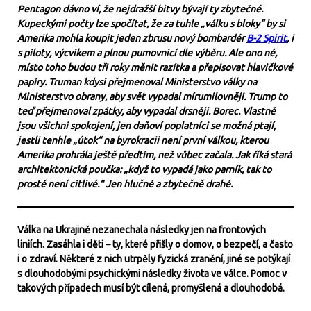
Pentagon dávno ví, že nejdražší bitvy bývají ty zbytečné.
Kupeckými počty lze spočítat, že za tuhle „válku s bloky“ by si
Amerika mohla koupit jeden zbrusu nový bombardér
B-2 Spirit
, i
s piloty, výcvikem a plnou pumovnicí dle výběru. Ale ono né,
místo toho budou tři roky měnit razítka a přepisovat hlavičkové
papíry. Truman kdysi přejmenoval Ministerstvo války na
Ministerstvo obrany, aby svět vypadal mírumilovněji. Trump to
teď přejmenoval zpátky, aby vypadal drsněji. Borec. Vlastně
jsou všichni spokojení, jen daňoví poplatníci se možná ptají,
jestli tenhle „útok“ na byrokracii není první válkou, kterou
Amerika prohrála ještě předtím, než vůbec začala. Jak říká stará
architektonická poučka: „když to vypadá jako parník, tak to
prostě není citlivé.“ Jen hlučné a zbytečně drahé.
Válka na Ukrajině nezanechala následky jen na frontových
liniích. Zasáhla i děti – ty, které přišly o domov, o bezpečí, a často
i o zdraví. Některé z nich utrpěly fyzická zranění, jiné se potýkají
s dlouhodobými psychickými následky života ve válce. Pomoc v
takových případech musí být cílená, promyšlená a dlouhodobá.