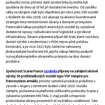
podvozků ročně, přičemž další výrobní linka by mohla být
spuštěna do dvou až tří let při dostatečné investici. Od začátku
války na Ukrajině však bylo objednáno jen něco přes 200 vozidel
s dodáním do roku 2028, což ukazuje na absenci koordinované
strategie mezi ministerstvem obrany a domácím průmyslem.
Potenciální nákup použitých amerických vozidel by vyžadoval
dodatečné opravy i vybudování nové logistické a výcvikové
infrastruktury. Situace připomíná případ děl Krab, které navzdory
domácí výrobě a modernizaci v HSW nejsou plně polskou
konstrukcí, a po roce 2022 byly částečně nahrazeny
jihokorejskými houfnicemi K9, jejichž nákup fakticky podpořil
rozvoj jihokorejského obranného průmyslu na úkor domácí
produkce.
Společnost Scania France
oznámila
přípravy na zahájení sériové
výroby 50 protiletadlových vozidel typu V3P Vampire pro
francouzskou armádu
, přičemž samotná produkce proběhne v
závodě v Angers s termínem dodání v létě 2026. Vozidla
Vampire, postavená na platformě užitkového podvozku Scania a
vybavená systémem MISTRAL 3, mají posílit schopnosti
protivzdušné obrany pozemních sil na krátkou vzdálenost. Tato