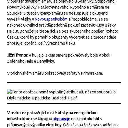
V oleksandrivském směru se bojovalo u Sosnivky, Stepového,
Novomykolajivky, Peršotravnevého, Rybného a směrem na
Solodké. Situace v tomto směru se nezlepšuje a okupanti
vyvěsili vlajky v
Novouspenivském
. Předpokládáme, že se
nakonec Ukrajinci pravděpodobně pokusí zastavit Rusy u řeky
Hajčur. Bohužel je třeba říci, že bez skutečného posílení tohoto
úseku, které by pomohlo okupanty vyčerpat se situace nadále
zhoršuje, obránci čelí výraznému tlaku.
Jižní fronta:
V huljajpilském směru pokračovaly boje v okolí
Zeleného Haje a Danylivky.
V orichivském směru pokračovaly střety v Primorském.
V reakci na pokračující ruské útoky na energetickou
infrastrukturu se Ukrajina
připravuje
na zimní období s
plánovanými výpadky elektřiny
. Očekávaná špičková spotřeba v