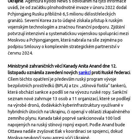
Ukrajině
. Agentura Kyodo News s odvoláním na tyto informace
uvádí, že od začátku plnohodnotné invaze v únoru 2022 dodal
Pchjongjang Rusku přibližně 6,5 milionu dělostřeleckých
granátů. Severní Korea za to údajně získala přístup k ruským
vojenským technologiím a značnou finanční podporu. Zjištění
potvrzují intenzivní a systematickou vojenskou spolupráci mezi
Moskvou a Pchjongjangem, která nabrala na síle zejména po
podpisu Smlouvy o komplexním strategickém partnerství v
červnu 2024.
Ministryně zahraničních věcí Kanady Anita Anand dne 12.
listopadu oznámila zavedení nových
sankcí
proti Ruské federaci
.
Cílem těchto opatření je především ruský program vývoje
bezpilotních prostředků (BPLA) a tzv. „stínová flotila“ tankerů,
která obchází sankce a podílí se na vývozu ruské ropy. Sankční
seznam nově zahrnuje 13 osob a 11 organizací, které se podílejí
na výrobě dronů, dodávkách kyberinfrastruktury využívané v
hybridních útocích na Ukrajinu, či operují v oblasti zkapalněného
zemního plynu. Kanada také poprvé sankcionovala 100 lodí
napojených na ruský stínový ropný export. Podle Anand bude
Ottawa nadále zvyšovat tlak v koordinaci se spojenci, dokud
Moskva neukončí svou agresi vůči Ukrajině.