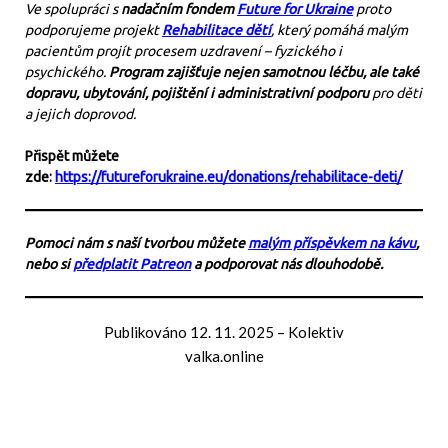
Ve spolupráci s
nadačním fondem
Future for Ukraine
proto
podporujeme projekt
Rehabilitace dětí
, který pomáhá malým
pacientům projít procesem uzdravení – fyzického i
psychického.
Program zajišťuje nejen samotnou léčbu, ale také
dopravu, ubytování, pojištění i administrativní podporu
pro děti
a jejich doprovod.
Přispět můžete
zde:
https://futureforukraine.eu/donations/rehabilitace-deti/
Pomoci nám s naší tvorbou můžete
malým příspěvkem na kávu
,
nebo si
předplatit Patreon
a podporovat nás dlouhodobě.
Publikováno
12. 11. 2025
–
Kolektiv
valka.online