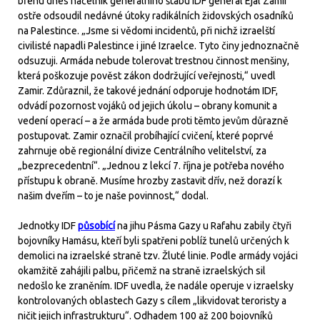
břehu dnes náčelník generálního štábu IDF generál Ejal Zamir
ostře odsoudil nedávné útoky radikálních židovských osadníků
na Palestince. „Jsme si vědomi incidentů, při nichž izraelští
civilisté napadli Palestince i jiné Izraelce. Tyto činy jednoznačně
odsuzuji. Armáda nebude tolerovat trestnou činnost menšiny,
která poškozuje pověst zákon dodržující veřejnosti,“ uvedl
Zamir. Zdůraznil, že takové jednání odporuje hodnotám IDF,
odvádí pozornost vojáků od jejich úkolu – obrany komunit a
vedení operací – a že armáda bude proti těmto jevům důrazně
postupovat. Zamir označil probíhající cvičení, které poprvé
zahrnuje obě regionální divize Centrálního velitelství, za
„bezprecedentní“. „Jednou z lekcí 7. října je potřeba nového
přístupu k obraně. Musíme hrozby zastavit dřív, než dorazí k
našim dveřím – to je naše povinnost,“ dodal.
Jednotky IDF
působící
na jihu Pásma Gazy u Rafahu zabily čtyři
bojovníky Hamásu, kteří byli spatřeni poblíž tunelů určených k
demolici na izraelské straně tzv. Žluté linie. Podle armády vojáci
okamžitě zahájili palbu, přičemž na straně izraelských sil
nedošlo ke zraněním. IDF uvedla, že nadále operuje v izraelsky
kontrolovaných oblastech Gazy s cílem „likvidovat teroristy a
ničit jejich infrastrukturu“. Odhadem 100 až 200 bojovníků