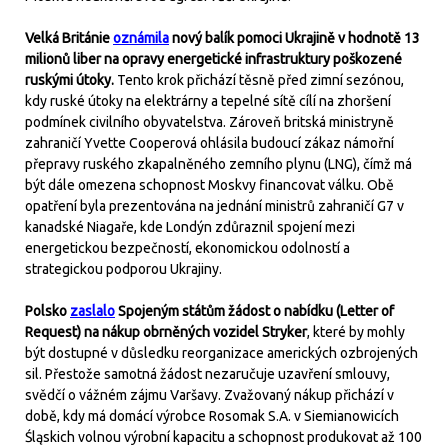
Velká Británie
oznámila
nový balík pomoci Ukrajině v hodnotě 13
milionů liber na opravy energetické infrastruktury poškozené
ruskými útoky.
Tento krok přichází těsně před zimní sezónou,
kdy ruské útoky na elektrárny a tepelné sítě cílí na zhoršení
podmínek civilního obyvatelstva. Zároveň britská ministryně
zahraničí Yvette Cooperová ohlásila budoucí zákaz námořní
přepravy ruského zkapalněného zemního plynu (LNG), čímž má
být dále omezena schopnost Moskvy financovat válku. Obě
opatření byla prezentována na jednání ministrů zahraničí G7 v
kanadské Niagaře, kde Londýn zdůraznil spojení mezi
energetickou bezpečností, ekonomickou odolností a
strategickou podporou Ukrajiny.
Polsko
zaslalo
Spojeným státům žádost o nabídku (Letter of
Request) na nákup obrněných vozidel Stryker
, které by mohly
být dostupné v důsledku reorganizace amerických ozbrojených
sil. Přestože samotná žádost nezaručuje uzavření smlouvy,
svědčí o vážném zájmu Varšavy. Zvažovaný nákup přichází v
době, kdy má domácí výrobce Rosomak S.A. v Siemianowicích
Śląskich volnou výrobní kapacitu a schopnost produkovat až 100