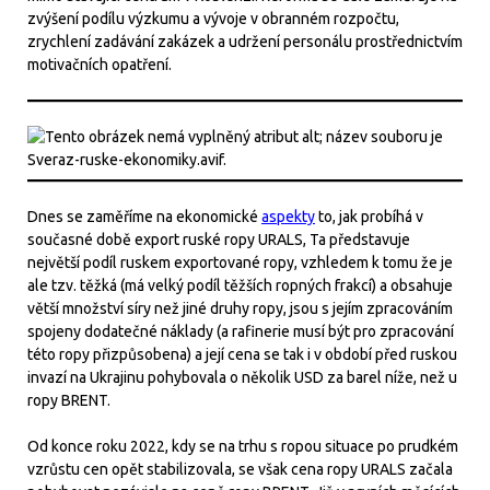
zvýšení podílu výzkumu a vývoje v obranném rozpočtu,
zrychlení zadávání zakázek a udržení personálu prostřednictvím
motivačních opatření.
Dnes se zaměříme na ekonomické
aspekty
to, jak probíhá v
současné době export ruské ropy URALS, Ta představuje
největší podíl ruskem exportované ropy, vzhledem k tomu že je
ale tzv. těžká (má velký podíl těžších ropných frakcí) a obsahuje
větší množství síry než jiné druhy ropy, jsou s jejím zpracováním
spojeny dodatečné náklady (a rafinerie musí být pro zpracování
této ropy přizpůsobena) a její cena se tak i v období před ruskou
invazí na Ukrajinu pohybovala o několik USD za barel níže, než u
ropy BRENT.
Od konce roku 2022, kdy se na trhu s ropou situace po prudkém
vzrůstu cen opět stabilizovala, se však cena ropy URALS začala