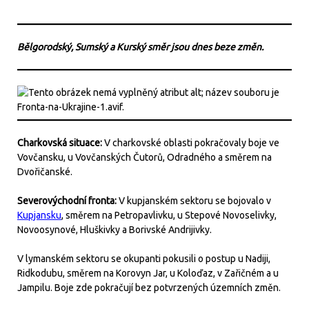
Bělgorodský, Sumský a Kurský směr jsou dnes beze změn.
Charkovská situace:
V charkovské oblasti pokračovaly boje ve
Vovčansku, u Vovčanských Čutorů, Odradného a směrem na
Dvořičanské.
Severovýchodní fronta:
V kupjanském sektoru se bojovalo v
Kupjansku
, směrem na Petropavlivku, u Stepové Novoselivky,
Novoosynové, Hluškivky a Borivské Andrijivky.
V lymanském sektoru se okupanti pokusili o postup u Nadiji,
Ridkodubu, směrem na Korovyn Jar, u Koloďaz, v Zařičném a u
Jampilu. Boje zde pokračují bez potvrzených územních změn.