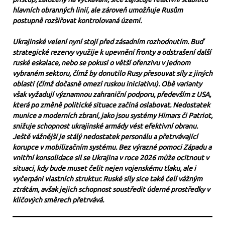
hlavních obranných linií, ale zároveň umožňuje Rusům
postupně rozšiřovat kontrolovaná území.
Ukrajinské velení nyní stojí před zásadním rozhodnutím. Buď
strategické rezervy využije k upevnění fronty a odstrašení další
ruské eskalace, nebo se pokusí o větší ofenzivu v jednom
vybraném sektoru, čímž by donutilo Rusy přesouvat síly z jiných
oblastí (čímž dočasně omezí ruskou iniciativu). Obě varianty
však vyžadují významnou zahraniční podporu, především z USA,
která po změně politické situace začíná oslabovat. Nedostatek
munice a moderních zbraní, jako jsou systémy Himars či Patriot,
snižuje schopnost ukrajinské armády vést efektivní obranu.
Ještě vážnější je stálý nedostatek personálu a přetrvávající
korupce v mobilizačním systému. Bez výrazné pomoci Západu a
vnitřní konsolidace sil se Ukrajina v roce 2026 může ocitnout v
situaci, kdy bude muset čelit nejen vojenskému tlaku, ale i
vyčerpání vlastních struktur. Ruské síly sice také čelí vážným
ztrátám, avšak jejich schopnost soustředit úderné prostředky v
klíčových směrech přetrvává.