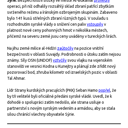
Sýrie:
Bezpečnostní složky ve městě Al-Bukamal
provedly
operaci, při níž odhalily rozsáhlý sklad zbraní patřící zbytkům
svrženého režimu a íránským ozbrojeným skupinám. Zabaveno
bylo 141 kusů střelných zbraní různých typů. V souladu s
rozhodnutím syrské vlády o snížení cen paliv
vstoupily
v
platnost nové ceny pohonných hmot v několika městech,
přičemž na severu země jsou ceny uváděny v tureckých lirách.
Na jihu země milice al-Hidžri
zaútočily
na pozice vnitřní
bezpečnosti v oblasti Suvajdy. Podrobnosti o útoku zatím nejsou
známy. Síly OSN (UNDOF)
vztyčily
svou vlajku na vojenském
stanovišti ve vesnici Kodna u Kunejtry a plánují zde zřídit nový
pozorovací bod, zhruba kilometr od izraelských pozic v oblasti
Tal Ahmar.
Lídr Strany kurdských pracujících (PKK) Seban Hamo
popřel
, že
by tři velitelé byli oficiálně předáni syrské vládě. Uvedl, že k
dohodě o spolupráci zatím nedošlo, ale strana usiluje o
partnerství s novým syrským vedením a armádou, aby se stala
silou chránící všechny obyvatele Sýrie.