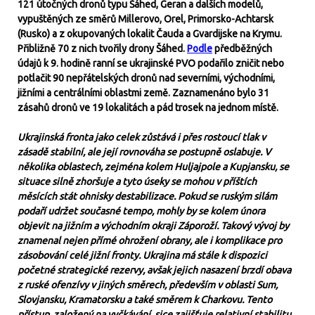
121 útočných dronů typu Šáhed, Geran a dalších modelů,
vypuštěných ze směrů Millerovo, Orel, Primorsko-Achtarsk
(Rusko) a z okupovaných lokalit Čauda a Gvardijske na Krymu.
Přibližně 70 z nich tvořily drony Šáhed.
Podle
předběžných
údajů k 9. hodině ranní se ukrajinské PVO podařilo zničit nebo
potlačit 90 nepřátelských dronů nad severními, východními,
jižními a centrálními oblastmi země. Zaznamenáno bylo 31
zásahů dronů ve 19 lokalitách a pád trosek na jednom místě.
Ukrajinská fronta jako celek zůstává i přes rostoucí tlak v
zásadě stabilní, ale její rovnováha se postupně oslabuje. V
několika oblastech, zejména kolem Huljajpole a Kupjansku, se
situace silně zhoršuje a tyto úseky se mohou v příštích
měsících stát ohnisky destabilizace. Pokud se ruským silám
podaří udržet současné tempo, mohly by se kolem února
objevit na jižním a východním okraji Záporoží. Takový vývoj by
znamenal nejen přímé ohrožení obrany, ale i komplikace pro
zásobování celé jižní fronty. Ukrajina má stále k dispozici
početné strategické rezervy, avšak jejich nasazení brzdí obava
z ruské ofenzívy v jiných směrech, především v oblasti Sum,
Slovjansku, Kramatorsku a také směrem k Charkovu. Tento
přístup, založený na vyčkávání, sice zajišťuje relativní stabilitu