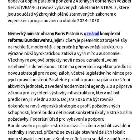
dodávka doplní paralelní pořízení 24 lehkých obrněných vozidel
Serval (VBMR-L) rovněž vybavených raketami MISTRAL 3, které
jsou součástí výzbrojních plánů stanovených zákonem o
vojenském programování na období 2024–2030.
Německý ministr obrany Boris Pistorius
oznámil
komplexní
reformu Bundeswehru
, jejímž cílem je přeměnit ozbrojené síly
na rychlejší, modernější a operačně připravenější strukturu s
výrazně nižší byrokratickou zátěží a vyšší mírou autonomie.
Všechny rozvojové projekty nově nesou označení „velmi
naléhavé“ a do Velikonoc 2026 má generální inspektor předložit
novou strategii pro rozvoj záloh, včetně legislativního rámce pro
jejich právní posílení. Paralelně probíhá práce na plánu rozšíření
aktivních jednotek, zavedení modernizační agendy 2.0 a příprava
zákona pro zrychlení výstavby infrastruktury, který má být
předložen již v lednu 2026. Do jara 2026 má být rovněž
dokončena nová vojenská strategie a profil požadovaných
schopností, které budou definovat konkrétní úkoly a strukturální
požadavky. Federální úřad pro vybavení a podporu
Bundeswehru projde restrukturalizací s cílem zrychlit zavádění
techniky a inovací, přičemž se zvažuje otevření dalších lokalit
mimo stávající centrum v Koblenzi. Reforma se dále zaměřuje na