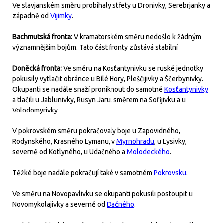
Ve slavjanském směru probíhaly střety u Dronivky, Serebrjanky a
západně od
Vijimky
.
Bachmutská fronta:
V kramatorském směru nedošlo k žádným
významnějším bojům. Tato část fronty zůstává stabilní
Doněcká fronta:
Ve směru na Kosťantynivku se ruské jednotky
pokusily vytlačit obránce u Bílé Hory, Pleščijivky a Ščerbynivky.
Okupanti se nadále snaží proniknout do samotné
Kosťantynivky
a tlačili u Jablunivky, Rusyn Jaru, směrem na Sofijivku a u
Volodomyrivky.
V pokrovském směru pokračovaly boje u Zapovidného,
Rodynského, Krasného Lymanu, v
Myrnohradu
, u Lysivky,
severně od Kotlyného, u Udačného a
Molodeckého
.
Těžké boje nadále pokračují také v samotném
Pokrovsku
.
Ve směru na Novopavlivku se okupanti pokusili postoupit u
Novomykolajivky a severně od
Dačného
.