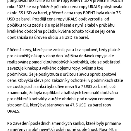
pohybovat nezávisle na ceně ropy BRENT. Již v prvních měsících
roku 2023 se na přibližně půl roku cena ropy URALS pohybovala
okolo 55 USD za barel, přičemž cena ropy BRENT byla okolo 75
USD za barel. Později cena ropy URALS opět vzrostla, od
počátku roku začala ale opět klesat a nyní, a také v průběhu
krátkého období na počátku května tohoto roku) se její cena
opět snížila na úroveň okolo 55 USD za barel.
Přičemž ceny, které jsme zmínili, jsou tzv. spotové, tedy platné
pro okamžitý nákup v daný den. Většina dodávek ropy je ale
realizována pomocí dlouhodobých kontraktů, kde se odběratel
zavazuje k nákupu velkého objemu ropy, ovšem s tou
podmínkou, že je poskytnuta s určitou slevou oproti spotové
ceně. Obvyklá sleva pro zákazníky ochotné i v podmínkách stále
se zostřujících sankcí byla dříve mezi 5 a 7 USD za barel, což
znamenalo, že byla například z baltských terminálů dodávána
pro některé kontrakty v určité období i pod novým cenovým
stropem EU, který byl stanoven na 47,5 USD za barel ropy
URALS.
Po zavedení posledních amerických sankcí, které byly primárně
zaměřeny na obě největší ruské ropné společnosti Rosněft a