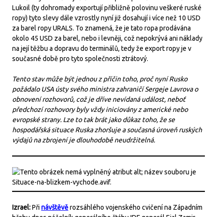
Lukoil (ty dohromady exportují přibližně polovinu veškeré ruské
ropy) tyto slevy dále vzrostly nyní již dosahují i více než 10 USD
za barel ropy URALS. To znamená, že je tato ropa prodávána
okolo 45 USD za barel, nebo i levněji, což nepokrývá ani náklady
na její těžbu a dopravu do terminálů, tedy že export ropy je v
současné době pro tyto společnosti ztrátový.
Tento stav může být jednou z příčin toho, proč nyní Rusko
požádalo USA ústy svého ministra zahraničí Sergeje Lavrova o
obnovení rozhovorů, což je dříve nevídaná událost, neboť
předchozí rozhovory byly vždy iniciovány z americké nebo
evropské strany. Lze to tak brát jako důkaz toho, že se
hospodářská situace Ruska zhoršuje a současná úroveň ruských
výdajů na zbrojení je dlouhodobě neudržitelná.
Izrael:
Při
návštěvě
rozsáhlého vojenského cvičení na Západním