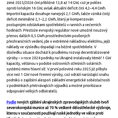
zimě 2025/2026 činí přibližně 12,8 až 14 GW, což je pokles
oproti loňským 16 GW, avšak aktuální deficit činí 4,2–4,4 GWh.
Importní kapacita dosahuje nanejvýš 2,1 GWh, takže vzniká čistý
deficit minimálně 2,1–2,2 GWh, který je kompenzován
postupnými odstávkami spotřebitelů v ranních a večerních
hodinách. Přestože evropský regulátor nově umožnil nouzový
přenos dalších 0,5 GWh prostřednictvím posílených
přeshraničních vedení, jde o extrémně nákladnou elektřinu, jejíž
náklady ve výsledku dopadají i na běžné spotřebitele. V
důsledku situace dochází k prudkému rozvoji decentralizované
výroby – v roce 2024 podniky na Ukrajině instalovaly téměř 1 GW
kapacity, většinou v podobě ostrovních střešních solárních
systémů mimo hlavní síť. V první polovině roku 2025 již přibylo
více než 1 GW nové firemní výroby, což odráží narůstající snahu
podniků o zajištění alespoň základní energetické soběstačnosti
v podmínkách přetrvávajících výpadků a možné prioritizace
odpojování velkých odběratelů.
Podle
nových zjištění ukrajinských zpravodajských služeb tvoří
severokorejská munice až 70 % veškeré dělostřelecké výzbroje,
kterou v současnosti používají ruské jednotky ve válce proti