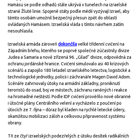
Hamásu se podle odhadů stále ukrývá v tunelech na izraelské
straně Žluté linie. Spojené státy podle médií vyzývají Izrael, aby
těmto osobám umožnil bezpečný přesun zpět do oblastí
ovládaných Hamásem. Izraelská vláda s tímto návrhem zatím
nesouhlasila.
Izraelská armáda zároveň
dokončila
velké třídenní cvičení na
Západním břehu, kterého se poprvé společně zúčastnily divize
Judea a Samaria a nově zřízená 96. „Gilad“ divize, odpovědná za
ochranu jordánské hranice. Cvičení simulovalo asi 40 krizových
scénářů a zapojilo 180 letadel izraelského letectva, logistické a
technologické jednotky, policii i záchranáře Magen David Adom.
Scénáře zahrnovaly útoky na armádní základny, proniknutí
teroristů do osad, boj ve městech, záchranu raněných i reakce
na hromadné neštěstí. Podle IDF cvičení prověřilo nové obranné
i útočné plány Centrálního velení a vycházelo z poučení po
útocích ze 7. října – důraz byl kladen na rychlé letecké údery,
okamžitou mobilizaci záloh a celkovou připravenost systému
obrany.
Tři ze čtyř izraelských podezřelých z útoku desítek radikálních