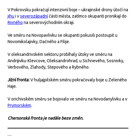
V Pokrovsku pokračují intenzivní boje – ukrajinské drony útočí na
jihu
i v
severozápadní
části města, zatímco okupanti pronikají do
Rivného
na severovýchodním okraji.
Ve směru na Novopavlivku se okupanti pokusili postoupit u
Novomikolajivky, Dačného a Filije.
V oleksandrivském sektoru probíhaly útoky ve směru na
Andrijivku-Klevcove, Oleksandrohrad, u Sichnevého, Sosnivky,
Verbového, Zlahody, Stepového a Rybného.
Jižní fronta:
V huljajpilském směru pokračovaly boje u Zeleného
Haje.
V orichivském směru se bojovalo ve směru na Novodanylivku a v
Prymorském
.
Chersonská fronta je nadále beze změn.