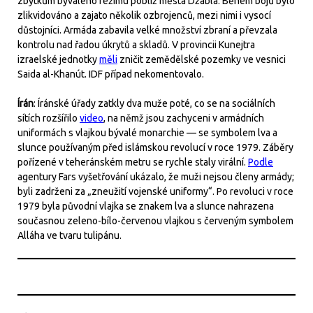
zbytkům bývalého režimu poblíž města Džabla. Během bojů bylo
zlikvidováno a zajato několik ozbrojenců, mezi nimi i vysocí
důstojníci. Armáda zabavila velké množství zbraní a převzala
kontrolu nad řadou úkrytů a skladů. V provincii Kunejtra
izraelské jednotky
měli
zničit zemědělské pozemky ve vesnici
Saida al-Khanút. IDF případ nekomentovalo.
Írán
: Íránské úřady zatkly dva muže poté, co se na sociálních
sítích rozšířilo
video
, na němž jsou zachyceni v armádních
uniformách s vlajkou bývalé monarchie — se symbolem lva a
slunce používaným před islámskou revolucí v roce 1979. Záběry
pořízené v teheránském metru se rychle staly virální.
Podle
agentury Fars vyšetřování ukázalo, že muži nejsou členy armády;
byli zadrženi za „zneužití vojenské uniformy“. Po revoluci v roce
1979 byla původní vlajka se znakem lva a slunce nahrazena
současnou zeleno-bílo-červenou vlajkou s červeným symbolem
Alláha ve tvaru tulipánu.