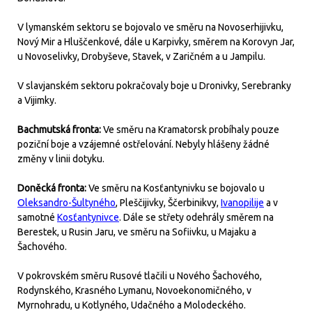
V lymanském sektoru se bojovalo ve směru na Novoserhijivku,
Nový Mir a Hluščenkové, dále u Karpivky, směrem na Korovyn Jar,
u Novoselivky, Drobyševe, Stavek, v Zaričném a u Jampilu.
V slavjanském sektoru pokračovaly boje u Dronivky, Serebranky
a Vijimky.
Bachmutská fronta:
Ve směru na Kramatorsk probíhaly pouze
poziční boje a vzájemné ostřelování. Nebyly hlášeny žádné
změny v linii dotyku.
Doněcká fronta:
Ve směru na Kosťantynivku se bojovalo u
Oleksandro-Šultyného
, Pleščijivky, Ščerbinikvy,
Ivanopilije
a v
samotné
Kosťantynivce
. Dále se střety odehrály směrem na
Berestek, u Rusin Jaru, ve směru na Sofiivku, u Majaku a
Šachového.
V pokrovském směru Rusové tlačili u Nového Šachového,
Rodynského, Krasného Lymanu, Novoekonomičného, v
Myrnohradu, u Kotlyného, Udačného a Molodeckého.