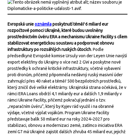
Evropská unie
oznámila
poskytnutí téměř 6 miliard eur
rozpočtové pomoci Ukrajině, které budou uvolněny
prostřednictvím úvěru ERA a mechanismu Ukraine Facility s cílem
stabilizovat energetickou soustavu a podporovat obnovu
infrastruktury po rozsáhlých ruských útocích
. Podle
předsedkyně Evropské komise Ursuly von der Leyen Unie navýší
export elektřiny do Ukrajiny o více než 2 GW a poskytne nové
prostředky k ochraně kritické infrastruktury, včetně vybavení
proti dronům, přičemž připomněla nedávný ruský masivní úder
zahrnující přes 40 raket a téměř 500 bezpilotních prostředků,
který zničil dvě velké elektrárny. Ukrajinská strana očekává, že v
rámci ERA Loans obdrží 4,1 miliardy eur a dalších 1,9 miliardy v
rámci Ukraine Facility, přičemž pokračují jednání o tzv.
„reparačním úvěru“, který by Kyjev rád využil i na obranné
výdaje, včetně výplat vojákům. Program Ukraine Facility
představuje balík 50 miliard eur na roky 2024–2027 pro
stabilizaci, obnovu a modernizaci země, zatímco iniciativa ERA
zemí G7 má Ukrajině zajistit dalších zhruba 45 miliard eur, jejichž