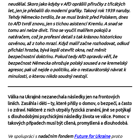
neudělal. Skoro jako kdyby v AfD oprášili příručky z třicátých
let, jen je přebalili do moderní grafiky. Takový rok 1939 naruby.
Tehdy Německo tvrdilo, že se musí bránit před Polskem, dnes
to AfD tvrdí znovu, jen s tichou asistencí Kremlu. A snad se
tomu ani nelze divit. Tino se vyučil malířem pokojů a
natěračem, což je profesní detail s tak krásnou historickou
ozvěnou, až z toho mrazí. Když malíř začne rozhodovat, odkud
přichází hrozba, bývá lepší otevřít okna, než měnit
bezpečnostní doktrínu. Pokud tedy AfD opravdu věří, že
bezpečnost Německa ohrožuje polský soused a ne kremelský
agresor, pak už nejde o politiku, ale o restaurátorský návrat k
minulosti, o kterou nikdo soudný nestojí.
Válka na Ukrajině nezanechala následky jen na frontových
liniích. Zasáhla i děti – ty, které přišly o domov, o bezpečí, a často
i o zdraví. Některé z nich utrpěly fyzická zranění, jiné se potýkají
s dlouhodobými psychickými následky života ve válce. Pomoc v
takových případech musí být cílená, promyšlená a dlouhodobá.
Ve spolupráci s
nadačním fondem
Future for Ukraine
proto