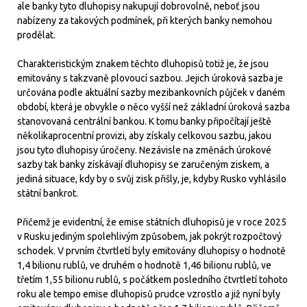
ale banky tyto dluhopisy nakupují dobrovolně, neboť jsou
nabízeny za takových podmínek, při kterých banky nemohou
prodělat.
Charakteristickým znakem těchto dluhopisů totiž je, že jsou
emitovány s takzvaně plovoucí sazbou. Jejich úroková sazba je
určována podle aktuální sazby mezibankovních půjček v daném
období, která je obvykle o něco vyšší než základní úroková sazba
stanovovaná centrální bankou. K tomu banky připočítají ještě
několikaprocentní provizi, aby získaly celkovou sazbu, jakou
jsou tyto dluhopisy úročeny. Nezávisle na změnách úrokové
sazby tak banky získávají dluhopisy se zaručeným ziskem, a
jediná situace, kdy by o svůj zisk přišly, je, kdyby Rusko vyhlásilo
státní bankrot.
Přičemž je evidentní, že emise státních dluhopisů je v roce 2025
v Rusku jediným spolehlivým způsobem, jak pokrýt rozpočtový
schodek. V prvním čtvrtletí byly emitovány dluhopisy o hodnotě
1,4 bilionu rublů, ve druhém o hodnotě 1,46 bilionu rublů, ve
třetím 1,55 bilionu rublů, s počátkem posledního čtvrtletí tohoto
roku ale tempo emise dluhopisů prudce vzrostlo a již nyní byly