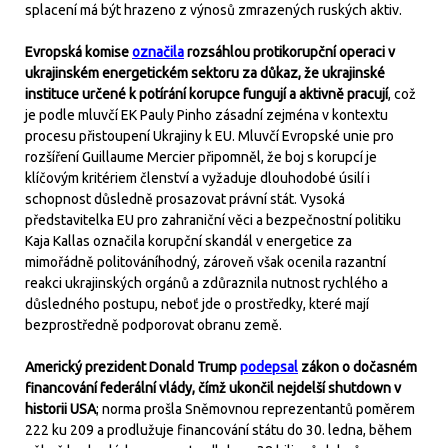
splacení má být hrazeno z výnosů zmrazených ruských aktiv.
Evropská komise
označila
rozsáhlou protikorupční operaci v
ukrajinském energetickém sektoru za důkaz, že ukrajinské
instituce určené k potírání korupce fungují a aktivně pracují
, což
je podle mluvčí EK Pauly Pinho zásadní zejména v kontextu
procesu přistoupení Ukrajiny k EU. Mluvčí Evropské unie pro
rozšíření Guillaume Mercier připomněl, že boj s korupcí je
klíčovým kritériem členství a vyžaduje dlouhodobé úsilí i
schopnost důsledně prosazovat právní stát. Vysoká
představitelka EU pro zahraniční věci a bezpečnostní politiku
Kaja Kallas označila korupční skandál v energetice za
mimořádně politováníhodný, zároveň však ocenila razantní
reakci ukrajinských orgánů a zdůraznila nutnost rychlého a
důsledného postupu, neboť jde o prostředky, které mají
bezprostředně podporovat obranu země.
Americký prezident Donald Trump
podepsal
zákon o dočasném
financování federální vlády, čímž ukončil nejdelší shutdown v
historii USA
; norma prošla Sněmovnou reprezentantů poměrem
222 ku 209 a prodlužuje financování státu do 30. ledna, během