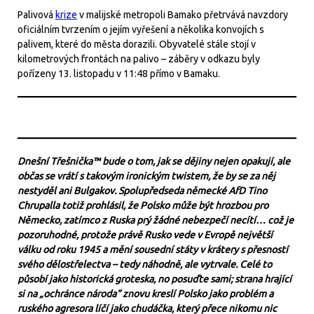
Palivová
krize
v malijské metropoli Bamako přetrvává navzdory
oficiálním tvrzením o jejím vyřešení a několika konvojích s
palivem, které do města dorazili. Obyvatelé stále stojí v
kilometrových frontách na palivo – záběry v odkazu byly
pořízeny 13. listopadu v 11:48 přímo v Bamaku.
Dnešní Třešnička™ bude o tom, jak se dějiny nejen opakují, ale
občas se vrátí s takovým ironickým twistem, že by se za něj
nestyděl ani Bulgakov. Spolupředseda německé AfD Tino
Chrupalla totiž prohlásil, že Polsko může být hrozbou pro
Německo, zatímco z Ruska prý žádné nebezpečí necítí… což je
pozoruhodné, protože právě Rusko vede v Evropě největší
válku od roku 1945 a mění sousední státy v krátery s přesností
svého dělostřelectva – tedy náhodně, ale vytrvale. Celé to
působí jako historická groteska, no posuďte sami; strana hrající
si na „ochránce národa“ znovu kreslí Polsko jako problém a
ruského agresora líčí jako chudáčka, který přece nikomu nic