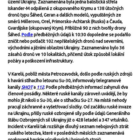
území Ukrajiny. Zaznamenána byla jedna balistická střela
Iskander-M odpálená z okupovaného Krymu a 138 útočných
dronů typu Šáhed, Geran a dalších modelů, vypuštěných ze
směrů Millerovo, Orel, Primorsko-Achtarsk (Rusko) a Čauda,
Gvardijske (okupovaný Krym). Přibližně 90 z nich tvořily drony
Šáhed.
Podle
předběžných údajů k 10:30 dopoledne se podařilo
zničit nebo potlačit 102 nepřátelských dronů nad severními,
východními a jižními oblastmi Ukrajiny. Zaznamenáno bylo 36
zásahů dronů ve 10 lokalitách, přičemž útok způsobil lokální
požáry a poškození infrastruktury.
V Karelii, poblíž města Petrozavodsk, došlo podle ruských zdrojů
k havárii stíhacího letounu Su-30, informovaly telegramové
kanály
SHOT
a
112
. Podle předběžných informací zahynuli dva
členové posádky. Některé ruské kanály zároveň uvádějí, že by
mohlo jít nikoli o Su-30, ale o stíhačku Su-27. Na místě nehody
pracují záchranné a vyšetřovací složky. Od začátku ruské invaze
na Ukrajinu, přišly ruské ozbrojené síly podle údajů Generálního
štábu Ozbrojených sil Ukrajiny již o 428 letadel a 347 vrtulníků.
Incident v Karelii tak rozšiřuje dlouhý seznam nebojových ztrát
ruského letectva, které v posledních měsících zaznamenává
opakované havárie výcvikových i bojových strojů.