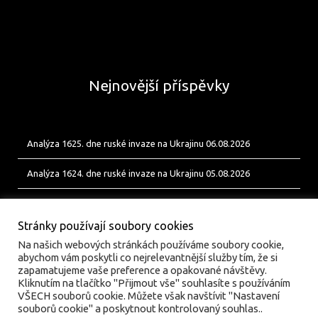
Nejnovější příspěvky
Analýza 1625. dne ruské invaze na Ukrajinu 06.08.2026
Analýza 1624. dne ruské invaze na Ukrajinu 05.08.2026
Analýza 1623. dne ruské invaze na Ukrajinu 04.08.2026
Stránky používají soubory cookies
Na našich webových stránkách používáme soubory cookie,
abychom vám poskytli co nejrelevantnější služby tím, že si
zapamatujeme vaše preference a opakované návštěvy.
Kliknutím na tlačítko "Přijmout vše" souhlasíte s používáním
VŠECH souborů cookie. Můžete však navštívit "Nastavení
souborů cookie" a poskytnout kontrolovaný souhlas..