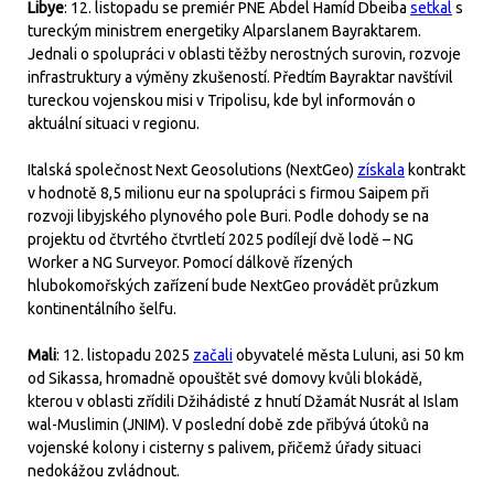
Libye
: 12. listopadu se premiér PNE Abdel Hamíd Dbeiba
setkal
s
tureckým ministrem energetiky Alparslanem Bayraktarem.
Jednali o spolupráci v oblasti těžby nerostných surovin, rozvoje
infrastruktury a výměny zkušeností. Předtím Bayraktar navštívil
tureckou vojenskou misi v Tripolisu, kde byl informován o
aktuální situaci v regionu.
Italská společnost Next Geosolutions (NextGeo)
získala
kontrakt
v hodnotě 8,5 milionu eur na spolupráci s firmou Saipem při
rozvoji libyjského plynového pole Buri. Podle dohody se na
projektu od čtvrtého čtvrtletí 2025 podílejí dvě lodě – NG
Worker a NG Surveyor. Pomocí dálkově řízených
hlubokomořských zařízení bude NextGeo provádět průzkum
kontinentálního šelfu.
Mali
: 12. listopadu 2025
začali
obyvatelé města Luluni, asi 50 km
od Sikassa, hromadně opouštět své domovy kvůli blokádě,
kterou v oblasti zřídili Džihádisté z hnutí Džamát Nusrát al Islam
wal-Muslimin (JNIM). V poslední době zde přibývá útoků na
vojenské kolony i cisterny s palivem, přičemž úřady situaci
nedokážou zvládnout.