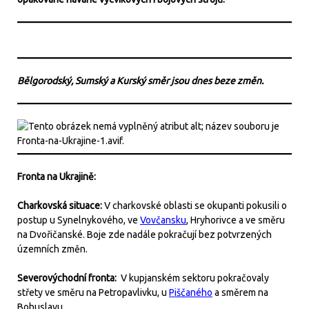
Bělgorodský, Sumský a Kurský směr jsou dnes beze změn.
Fronta na Ukrajině:
Charkovská situace:
V charkovské oblasti se okupanti pokusili o
postup u Synelnykového, ve
Vovčansku
, Hryhorivce a ve směru
na Dvořičanské. Boje zde nadále pokračují bez potvrzených
územních změn.
Severovýchodní fronta:
V kupjanském sektoru pokračovaly
střety ve směru na Petropavlivku, u
Piščaného
a směrem na
Bohuslavu.