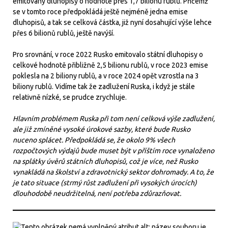
emitovány dluhopisy o hodnotě přes 1,7 bilionu rublů. Přičemž
se v tomto roce předpokládá ještě nejméně jedna emise
dluhopisů, a tak se celková částka, již nyní dosahující výše lehce
přes 6 bilionů rublů, ještě navýší.
Pro srovnání, v roce 2022 Rusko emitovalo státní dluhopisy o
celkové hodnotě přibližně 2,5 bilionu rublů, v roce 2023 emise
poklesla na 2 biliony rublů, a v roce 2024 opět vzrostla na 3
biliony rublů. Vidíme tak že zadlužení Ruska, i když je stále
relativně nízké, se prudce zrychluje.
Hlavním problémem Ruska při tom není celková výše zadlužení,
ale již zmíněné vysoké úrokové sazby, které bude Rusko
nuceno splácet. Předpokládá se, že okolo 9% všech
rozpočtových výdajů bude muset být v příštím roce vynaloženo
na splátky úvěrů státních dluhopisů, což je více, než Rusko
vynakládá na školství a zdravotnický sektor dohromady. A to, že
je tato situace (strmý růst zadlužení při vysokých úrocích)
dlouhodobě neudržitelná, není potřeba zdůrazňovat.