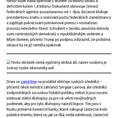
něhož bude vláda operovat s dluhem 38 bilionů dolarů a
deficitem kolem 1,8 bilionu. Dokument obnovuje činnost
federálních agentur pozastavenou od 1. října, dočasně blokuje
prezidentovu snahu o snižování počtu federálních zaměstnanců
a zajišťuje pokračování potravinové pomoci i normalizaci
provozu leteckého řízení. Schválení v Senátu umožnila dohoda
osmi centristických demokratů s republikánským vedením a
Bílým domem, přičemž Trump po podpisu zdůraznil, že podobná
situace by se již neměla opakovat.
Dnes se
zaměříme
na protáhlé obličeje ruských úředníků –
přičemž nikoli ministra zahraničí Sergeje Lavrova, ale úředníků
zodpovědných za ruskou fiskální politiku, neboť ti jsou nuceni
emitovat státní dluhopisy za pro ně velmi nevýhodných
podmínek, aby pro tyto dluhopisy nalezli kupce. Tím jsou v
Rusku primárně komerční banky, které nakupují částečně kvůli
pobídce Kremlu, která se, jak se říká, nedá odmítnout, částečně