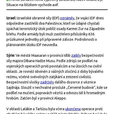
Izrael:
Izraelské obranné síly (IDF)
oznámily
, že vojáci IDF dnes
odpoledne zastřelili dva Palestince, kteří se údajně chystali
spáchat teroristický útok poblíž osady Karmei Zur na Západním
břehu. Podle armády byli muži zastřeleni příslušníky 636.
průzkumné jednotky při připravené záloze. Podrobnosti o
plánovaném útoku IDF neuvedla.
Sýrie:
Ve městě Maasaran v provincii Idlib
zatkly
bezpečnostní
síly majora Díbana Hadže Musu. Podle zdrojů se podílel na
vojenských operacích proti povstalcům a na útocích na civilní
oblasti. Je rovněž obviněn z vážných zločinů z doby bývalého
režimu, včetně svévolných zatýkání a zmizení civilistů.
Bezpečnostní složky
zadržely
dalšího dozorce z věznice
Sajdnája. Sloužil v nechvalně proslulé „Červené budově“, kde se
podílel na mučení, popravách vězňů a odvozu těl k hromadným
hrobům. Zatčen byl v provincii Aleppo.
V oblasti Latákie a Tartúsu byla včera
ukončena
operace proti