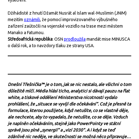
vyšetření.
Džihádisté z hnutí Džamát Nusrát al Islam wal-Muslimin (JNIM)
mezitím
oznámili
, že pomocí improvizovaného výbušného
zařízení zaútočili na vojenské vozidlo na trase mezi městem
Manako a Fatumou.
Středoafrická republika
: OSN
prodloužila
mandát mise MINUSCA
o další rok, a to navzdory tlaku ze strany USA.
Dnešní Třešnička™ je o tom, jak se nic nestalo, ale všichni o tom
důležitě mlčí. Média hlásí ticho, analytici si dávají pauzu na flat
white, a tiskové oddělení Ministerstva nicotnosti vydalo
prohlášení, že „situace se vyvíjí dle očekávání“. Což je přesně ta
formulace, kterou použijete, když netušíte, co se vlastně děje,
ale nechcete, aby to vypadalo, že netušíte, co se děje. Vzduch
je naplněn očekáváním, stejně jako PowerPointy ve státní
správě jsou plné „synergií“ a „vizí 2030“. A i když se teď
zdánlivě nic neděje, ve skutečnosti se možná něco připravuje…