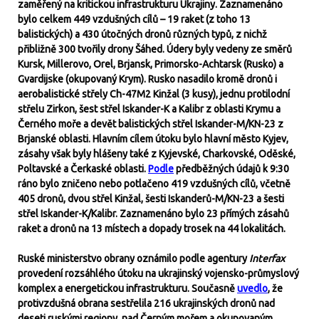
zaměřený na kritickou infrastrukturu Ukrajiny. Zaznamenáno
bylo celkem 449 vzdušných cílů – 19 raket (z toho 13
balistických) a 430 útočných dronů různých typů, z nichž
přibližně 300 tvořily drony Šáhed. Údery byly vedeny ze směrů
Kursk, Millerovo, Orel, Brjansk, Primorsko-Achtarsk (Rusko) a
Gvardijske (okupovaný Krym). Rusko nasadilo kromě dronů i
aerobalistické střely Ch-47M2 Kinžal (3 kusy), jednu protilodní
střelu Zirkon, šest střel Iskander-K a Kalibr z oblasti Krymu a
Černého moře a devět balistických střel Iskander-M/KN-23 z
Brjanské oblasti. Hlavním cílem útoku bylo hlavní město Kyjev,
zásahy však byly hlášeny také z Kyjevské, Charkovské, Oděské,
Poltavské a Čerkaské oblasti.
Podle
předběžných údajů k 9:30
ráno bylo zničeno nebo potlačeno 419 vzdušných cílů, včetně
405 dronů, dvou střel Kinžal, šesti Iskanderů-M/KN-23 a šesti
střel Iskander-K/Kalibr. Zaznamenáno bylo 23 přímých zásahů
raket a dronů na 13 místech a dopady trosek na 44 lokalitách.
Ruské ministerstvo obrany oznámilo podle agentury
Interfax
provedení rozsáhlého útoku na ukrajinský vojensko-průmyslový
komplex a energetickou infrastrukturu. Současně
uvedlo
, že
protivzdušná obrana sestřelila 216 ukrajinských dronů nad
deseti ruskými regiony, nad Černým mořem a okupovaným