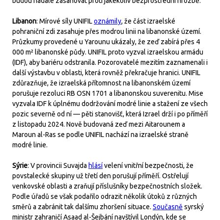
budou nadále zasahovat proti jakékoliv bezprostřední hrozbě.
Libanon
: Mírové síly UNIFIL
oznámily
, že část izraelské
pohraniční zdi zasahuje přes modrou linii na libanonské území.
Průzkumy provedené u Yarounu ukázaly, že zeď zabírá přes 4
000 m² libanonské půdy. UNIFIL proto vyzval izraelskou armádu
(IDF), aby bariéru odstranila. Pozorovatelé mezitím zaznamenali i
další výstavbu v oblasti, která rovněž překračuje hranici. UNIFIL
zdůrazňuje, že izraelská přítomnost na libanonském území
porušuje rezoluci RB OSN 1701 a libanonskou suverenitu. Mise
vyzvala IDF k úplnému dodržování modré linie a stažení ze všech
pozic severně od ní — pěti stanovišť, která Izrael drží i po příměří
z listopadu 2024. Nově budovaná zeď mezi Aitarounem a
Maroun al-Ras se podle UNIFIL nachází na izraelské straně
modré linie.
Sýrie
: V provincii Suvajda
hlásí
velení vnitřní bezpečnosti, že
povstalecké skupiny už třetí den porušují příměří. Ostřelují
venkovské oblasti a zraňují příslušníky bezpečnostních složek.
Podle úřadů se však podařilo odrazit několik útoků z různých
směrů a zabránit tak dalšímu zhoršení situace.
Současně
syrský
ministr zahraničí Asaad al-Šejbání navštívil Londýn, kde se