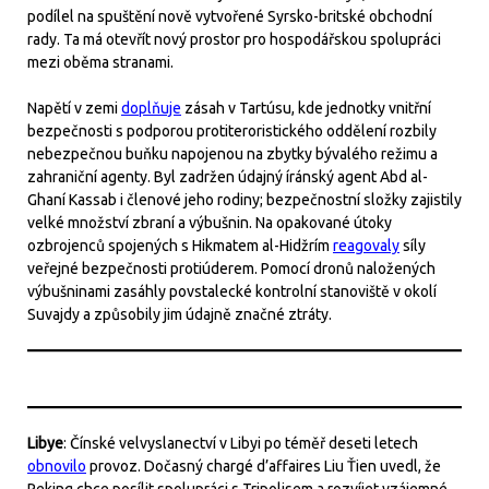
podílel na spuštění nově vytvořené Syrsko-britské obchodní
rady. Ta má otevřít nový prostor pro hospodářskou spolupráci
mezi oběma stranami.
Napětí v zemi
doplňuje
zásah v Tartúsu, kde jednotky vnitřní
bezpečnosti s podporou protiteroristického oddělení rozbily
nebezpečnou buňku napojenou na zbytky bývalého režimu a
zahraniční agenty. Byl zadržen údajný íránský agent Abd al-
Ghaní Kassab i členové jeho rodiny; bezpečnostní složky zajistily
velké množství zbraní a výbušnin. Na opakované útoky
ozbrojenců spojených s Hikmatem al-Hidžrím
reagovaly
síly
veřejné bezpečnosti protiúderem. Pomocí dronů naložených
výbušninami zasáhly povstalecké kontrolní stanoviště v okolí
Suvajdy a způsobily jim údajně značné ztráty.
Libye
: Čínské velvyslanectví v Libyi po téměř deseti letech
obnovilo
provoz. Dočasný chargé d’affaires Liu Ťien uvedl, že