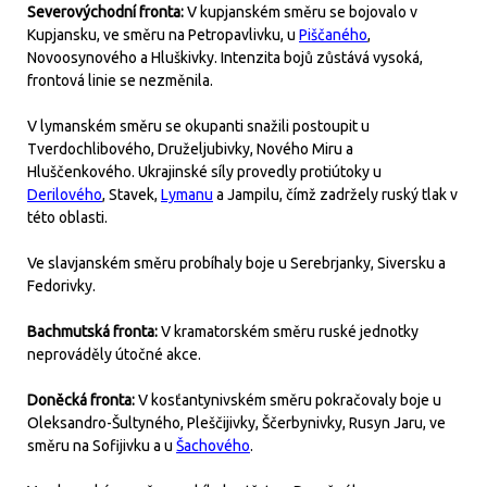
Severovýchodní fronta:
V kupjanském směru se bojovalo v
Kupjansku, ve směru na Petropavlivku, u
Piščaného
,
Novoosynového a Hluškivky. Intenzita bojů zůstává vysoká,
frontová linie se nezměnila.
V lymanském směru se okupanti snažili postoupit u
Tverdochlibového, Druželjubivky, Nového Miru a
Hluščenkového. Ukrajinské síly provedly protiútoky u
Derilového
, Stavek,
Lymanu
a Jampilu, čímž zadržely ruský tlak v
této oblasti.
Ve slavjanském směru probíhaly boje u Serebrjanky, Siversku a
Fedorivky.
Bachmutská fronta:
V kramatorském směru ruské jednotky
neprováděly útočné akce.
Doněcká fronta:
V kosťantynivském směru pokračovaly boje u
Oleksandro-Šultyného, Pleščijivky, Ščerbynivky, Rusyn Jaru, ve
směru na Sofijivku a u
Šachového
.