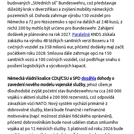
budovaných „Středních sil“ Bundeswehru, což představuje
důležitý krok v diverzifikaci a zvýšení mobility německých
pozemních sil. Dohoda zahrnuje výrobu 150 vozidel pro
Německo a 72 pro Nizozemsko s opcí na dalších až 248 kusů, z
nichž 200 by mohlo být určeno pro Bundeswehr. Zahájení
dodávek je plánováno na rok 2027.
Paralelně
KNDS získala
zakázku na výrobu 48 těžkých sanitních verzí Boxeru a 10
cvičných vozidel za 358 milionů eur, přičemž dodávky mají začít
počátkem roku 2028. Smlouva dále zahrnuje opci na 150
sanitních vozů a 100 cvičných vozidel, což podtrhuje snahu o
posílení logistických a výcvikových kapacit.
Německá vládní koalice CDU/CSU a SPD
dosáhla
dohody o
zavedení nového modelu vojenské služby
, jehož cílem je
dlouhodobě zvýšit početní stav Bundeswehru na cca 260 000
vojáků v aktivní službě a 200 000 rezervistů, což odpovídá
závazkům vůči NATO. Nový systém vychází primárně z
dobrovolné služby, která bude finančně i nefinančně
motivována (např. možnost získání řidičského oprávnění),
přičemž dobrovolníkům bude nově udělen status smluvního
vojáka až po 12 měsících služby. S platností od roku 2026 bude