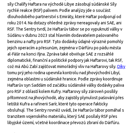
síly Chalífy Haftara na východě Libye zásobují súdánské Síly
rychlé reakce (RSF) palivem. Podle analýzy jde o součást
dlouhodobého partnerství s Emiráty, které Haftar podporují od
roku 2014. Na dotazy ohledně zprávy nereagovaly ani SAE, ani
RSF. The Sentry tvrdí, že Haftarův tábor se po vypuknutí války v
Súdánu v dubnu 2023 stal hlavním dodavatelem pašovaného
benzinu a nafty pro RSF. Tyto dodávky údajně výrazně pomohly
jejich operacím a přesunům, zejména v Dárfúru po pádu města
al-Fášir na konci října. Zpráva také obviňuje SAE z rozsáhlé
diplomatické, finanční a politické podpory jak Haftarovi, tak RSF,
což má Abú Zabí zajišťovat mimořádný vliv na Haftarovy síly.
Díky
tomu prý jeho rodina upevnila kontrolu nad jihovýchodní Libyí,
zejména oblastmi u súdánské hranice. Podle zprávy koordinuje
Haftarův syn Saddám od začátku súdánské války dodávky paliva
pro RSF z oblastí kolem Kufry. Haftarovy síly zároveň posílily
přítomnost na jihovýchodě, aby zajistily plynulost pašování přes
letiště Kufra a rafinerii Sarír, které tyto operace fakticky
obsluhují. The Sentry rovněž uvádí, že Haftarův tábor pomáhal s
tranzitem vojenského materiálu, který SAE posílaly RSF přes
libyjské území, včetně koordinace převozů zbraní do Dárfúru.