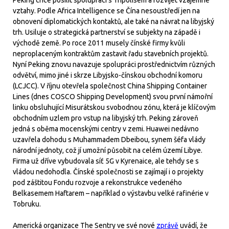
Peking chce posílit spolupráci s Tripolisem a rozvíjet vzájemné
vztahy. Podle Africa Intelligence se Čína nesoustředí jen na
obnovení diplomatických kontaktů, ale také na návrat na libyjský
trh. Usiluje o strategická partnerství se subjekty na západě i
východě země. Po roce 2011 musely čínské firmy kvůli
neproplaceným kontraktům zastavit řadu stavebních projektů.
Nyní Peking znovu navazuje spolupráci prostřednictvím různých
odvětví, mimo jiné i skrze Libyjsko-čínskou obchodní komoru
(LCJCC). V říjnu otevřela společnost China Shipping Container
Lines (dnes COSCO Shipping Development) svou první námořní
linku obsluhující Misurátskou svobodnou zónu, která je klíčovým
obchodním uzlem pro vstup na libyjský trh. Peking zároveň
jedná s oběma mocenskými centry v zemi. Huawei nedávno
uzavřela dohodu s Muhammadem Dbeibou, synem šéfa vlády
národní jednoty, což jí umožní působit na celém území Libye.
Firma už dříve vybudovala síť 5G v Kyrenaice, ale tehdy se s
vládou nedohodla. Čínské společnosti se zajímají i o projekty
pod záštitou Fondu rozvoje a rekonstrukce vedeného
Belkasemem Haftarem – například o výstavbu velké rafinérie v
Tobruku.
Americká organizace The Sentry ve své nové
zprávě
uvádí, že