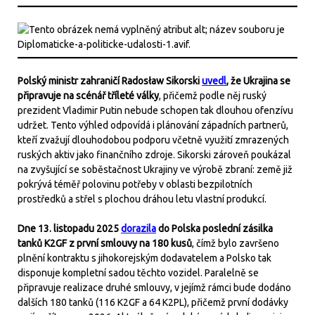
Polský ministr zahraničí Radosław Sikorski
uvedl
, že Ukrajina se
připravuje na scénář tříleté války
, přičemž podle něj ruský
prezident Vladimir Putin nebude schopen tak dlouhou ofenzívu
udržet. Tento výhled odpovídá i plánování západních partnerů,
kteří zvažují dlouhodobou podporu včetně využití zmrazených
ruských aktiv jako finančního zdroje. Sikorski zároveň poukázal
na zvyšující se soběstačnost Ukrajiny ve výrobě zbraní: země již
pokrývá téměř polovinu potřeby v oblasti bezpilotních
prostředků a střel s plochou dráhou letu vlastní produkcí.
Dne 13. listopadu 2025
dorazila
do Polska poslední zásilka
tanků K2GF z první smlouvy na 180 kusů
, čímž bylo završeno
plnění kontraktu s jihokorejským dodavatelem a Polsko tak
disponuje kompletní sadou těchto vozidel. Paralelně se
připravuje realizace druhé smlouvy, v jejímž rámci bude dodáno
dalších 180 tanků (116 K2GF a 64 K2PL), přičemž první dodávky