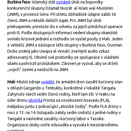
Burkina Faso
: Islámský stát
oznámil
útok na bojovníky
konkurenční skupiny Džamát Nusrát al-Islam wal-Muslimin
(JNIM), v provincii Séno. Při střetu džihádisté údajně zabili 36
členů JNIM a několik dalších zajali. Pro JNIM byl útok
překvapením, přestože šlo o odvetu za jejich předchozí operace
proti IS. Podle dostupných informací vedení skupiny okamžitě
svolalo krizové jednání a rozhodlo se vyslat posily z Mali. Jeden
z velitelů JNIM a zástupce šéfa skupiny v Burkině Faso, Ousman
Dicko známý jako Uwajsa al-Ansárí, zveřejnil audio vzkaz
adresovaný IS. Obvinil své protivníky ze spolupráce s vládními
silami a pohrozil protiútokem. Zároveň je vyzval, aby se drželi
„svých“ území a neútočili na JNIM.
Mali
: Místní zdroje
uvádějí
, že armádní dron zasáhl kočovný stan
v oblasti Gargando u Timbuktu, konkrétně v lokalitě Tangata.
Zahynulo všech sedm členů rodiny, kteří tam žili. V reakci na
úder dronu
obvinila
Fronta za osvobození Azavadu (FLA),
malijskou juntu z pokračující „etnické čistky“. Podle FLA drony v
noci z 13. na 14. listopadu zabily sedm civilistů z jedné rodiny v
Tangatě a následně zasáhly i kočovný tábor v Tassike.
Organizace útoky ostře odsoudila a vyzvala k mezinárodnímu