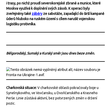
i trasy, po nichž proudí severokorejské zbraně a munice, které
Moskva využívá k doplnění svých zásob. K operaci byly
zveřejněny také
záběry
ze sabotáže, zapadající do širší kampaně
úderů hluboko na ruském území s cílem narušit vojenskou
logistiku protivníka.
Bělgorodský, Sumský a Kurský směr jsou dnes beze změn.
Charkovská situace:
V charkovské oblasti pokračovaly boje u
Synelnykového, ve Vovčansku, u Dvořičanského a Krasneho
Perše. Linie zůstává aktivní, bez potvrzených změn v držení
pozic.