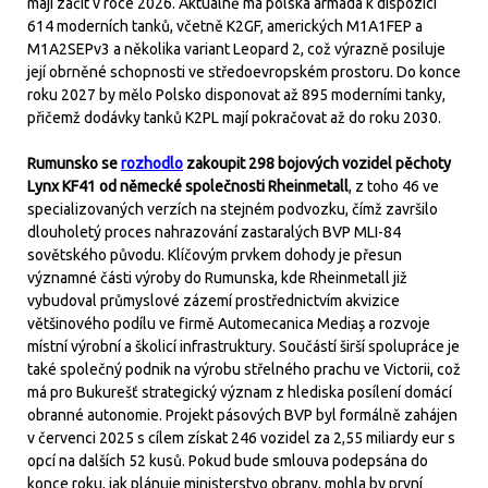
mají začít v roce 2026. Aktuálně má polská armáda k dispozici
614 moderních tanků, včetně K2GF, amerických M1A1FEP a
M1A2SEPv3 a několika variant Leopard 2, což výrazně posiluje
její obrněné schopnosti ve středoevropském prostoru. Do konce
roku 2027 by mělo Polsko disponovat až 895 moderními tanky,
přičemž dodávky tanků K2PL mají pokračovat až do roku 2030.
Rumunsko se
rozhodlo
zakoupit 298 bojových vozidel pěchoty
Lynx KF41 od německé společnosti Rheinmetall
, z toho 46 ve
specializovaných verzích na stejném podvozku, čímž završilo
dlouholetý proces nahrazování zastaralých BVP MLI-84
sovětského původu. Klíčovým prvkem dohody je přesun
významné části výroby do Rumunska, kde Rheinmetall již
vybudoval průmyslové zázemí prostřednictvím akvizice
většinového podílu ve firmě Automecanica Mediaș a rozvoje
místní výrobní a školicí infrastruktury. Součástí širší spolupráce je
také společný podnik na výrobu střelného prachu ve Victorii, což
má pro Bukurešť strategický význam z hlediska posílení domácí
obranné autonomie. Projekt pásových BVP byl formálně zahájen
v červenci 2025 s cílem získat 246 vozidel za 2,55 miliardy eur s
opcí na dalších 52 kusů. Pokud bude smlouva podepsána do
konce roku, jak plánuje ministerstvo obrany, mohla by první