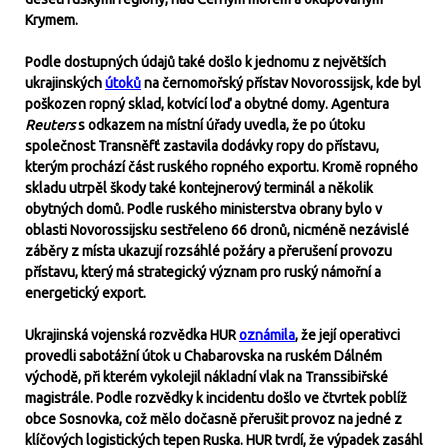
Krymem.
Podle dostupných údajů také došlo k jednomu z největších
ukrajinských
útoků
na černomořský přístav Novorossijsk, kde byl
poškozen ropný sklad, kotvící loď a obytné domy. Agentura
Reuters
s odkazem na místní úřady uvedla, že po útoku
společnost Transněfť zastavila dodávky ropy do přístavu,
kterým prochází část ruského ropného exportu. Kromě ropného
skladu utrpěl škody také kontejnerový terminál a několik
obytných domů. Podle ruského ministerstva obrany bylo v
oblasti Novorossijsku sestřeleno 66 dronů, nicméně nezávislé
záběry z místa ukazují rozsáhlé požáry a přerušení provozu
přístavu, který má strategický význam pro ruský námořní a
energetický export.
Ukrajinská vojenská rozvědka HUR
oznámila
, že její operativci
provedli sabotážní útok u Chabarovska na ruském Dálném
východě, při kterém vykolejil nákladní vlak na Transsibiřské
magistrále. Podle rozvědky k incidentu došlo ve čtvrtek poblíž
obce Sosnovka, což mělo dočasně přerušit provoz na jedné z
klíčových logistických tepen Ruska. HUR tvrdí, že výpadek zasáhl