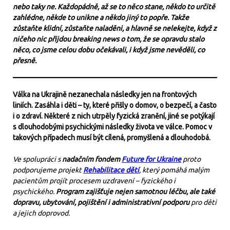
nebo taky ne. Každopádně, až se to něco stane, někdo to určitě
zahlédne, někde to unikne a někdo jiný to popře. Takže
zůstaňte klidní, zůstaňte naladěni, a hlavně se nelekejte, když z
ničeho nic přijdou breaking news o tom, že se opravdu stalo
něco, co jsme celou dobu očekávali, i když jsme nevěděli, co
přesně.
Válka na Ukrajině nezanechala následky jen na frontových
liniích. Zasáhla i děti – ty, které přišly o domov, o bezpečí, a často
i o zdraví. Některé z nich utrpěly fyzická zranění, jiné se potýkají
s dlouhodobými psychickými následky života ve válce. Pomoc v
takových případech musí být cílená, promyšlená a dlouhodobá.
Ve spolupráci s
nadačním fondem
Future for Ukraine
proto
podporujeme projekt
Rehabilitace dětí
, který pomáhá malým
pacientům projít procesem uzdravení – fyzického i
psychického.
Program zajišťuje nejen samotnou léčbu, ale také
dopravu, ubytování, pojištění i administrativní podporu
pro děti
a jejich doprovod.