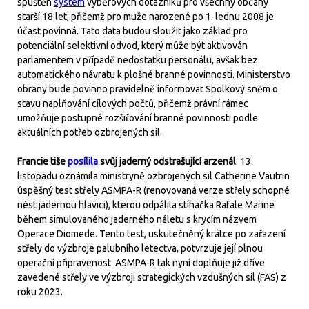
spuštěn
systém
výběrových dotazníků pro všechny občany
starší 18 let, přičemž pro muže narozené po 1. lednu 2008 je
účast povinná. Tato data budou sloužit jako základ pro
potenciální selektivní odvod, který může být aktivován
parlamentem v případě nedostatku personálu, avšak bez
automatického návratu k plošné branné povinnosti. Ministerstvo
obrany bude povinno pravidelně informovat Spolkový sněm o
stavu naplňování cílových počtů, přičemž právní rámec
umožňuje postupné rozšiřování branné povinnosti podle
aktuálních potřeb ozbrojených sil.
Francie tiše
posílila
svůj jaderný odstrašující arzenál
. 13.
listopadu oznámila ministryně ozbrojených sil Catherine Vautrin
úspěšný test střely ASMPA-R (renovovaná verze střely schopné
nést jadernou hlavici), kterou odpálila stíhačka Rafale Marine
během simulovaného jaderného náletu s krycím názvem
Operace Diomede. Tento test, uskutečněný krátce po zařazení
střely do výzbroje palubního letectva, potvrzuje její plnou
operační připravenost. ASMPA-R tak nyní doplňuje již dříve
zavedené střely ve výzbroji strategických vzdušných sil (FAS) z
roku 2023.