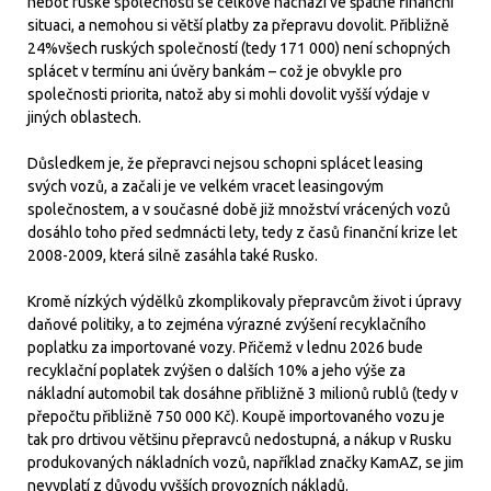
neboť ruské společnosti se celkově nachází ve špatné finanční
situaci, a nemohou si větší platby za přepravu dovolit. Přibližně
24%všech ruských společností (tedy 171 000) není schopných
splácet v termínu ani úvěry bankám – což je obvykle pro
společnosti priorita, natož aby si mohli dovolit vyšší výdaje v
jiných oblastech.
Důsledkem je, že přepravci nejsou schopni splácet leasing
svých vozů, a začali je ve velkém vracet leasingovým
společnostem, a v současné době již množství vrácených vozů
dosáhlo toho před sedmnácti lety, tedy z časů finanční krize let
2008-2009, která silně zasáhla také Rusko.
Kromě nízkých výdělků zkomplikovaly přepravcům život i úpravy
daňové politiky, a to zejména výrazné zvýšení recyklačního
poplatku za importované vozy. Přičemž v lednu 2026 bude
recyklační poplatek zvýšen o dalších 10% a jeho výše za
nákladní automobil tak dosáhne přibližně 3 milionů rublů (tedy v
přepočtu přibližně 750 000 Kč). Koupě importovaného vozu je
tak pro drtivou většinu přepravců nedostupná, a nákup v Rusku
produkovaných nákladních vozů, například značky KamAZ, se jim
nevyplatí z důvodu vyšších provozních nákladů.