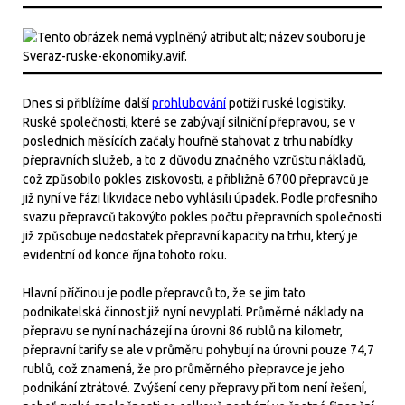
Dnes si přiblížíme další
prohlubování
potíží ruské logistiky.
Ruské společnosti, které se zabývají silniční přepravou, se v
posledních měsících začaly houfně stahovat z trhu nabídky
přepravních služeb, a to z důvodu značného vzrůstu nákladů,
což způsobilo pokles ziskovosti, a přibližně 6700 přepravců je
již nyní ve fázi likvidace nebo vyhlásili úpadek. Podle profesního
svazu přepravců takovýto pokles počtu přepravních společností
již způsobuje nedostatek přepravní kapacity na trhu, který je
evidentní od konce října tohoto roku.
Hlavní příčinou je podle přepravců to, že se jim tato
podnikatelská činnost již nyní nevyplatí. Průměrné náklady na
přepravu se nyní nacházejí na úrovni 86 rublů na kilometr,
přepravní tarify se ale v průměru pohybují na úrovni pouze 74,7
rublů, což znamená, že pro průměrného přepravce je jeho
podnikání ztrátové. Zvýšení ceny přepravy při tom není řešení,