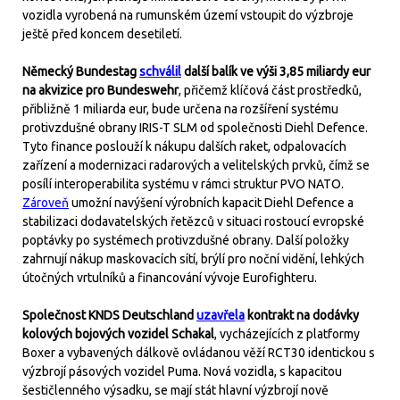
vozidla vyrobená na rumunském území vstoupit do výzbroje
ještě před koncem desetiletí.
Německý Bundestag
schválil
další balík ve výši 3,85 miliardy eur
na akvizice pro Bundeswehr
, přičemž klíčová část prostředků,
přibližně 1 miliarda eur, bude určena na rozšíření systému
protivzdušné obrany IRIS-T SLM od společnosti Diehl Defence.
Tyto finance poslouží k nákupu dalších raket, odpalovacích
zařízení a modernizaci radarových a velitelských prvků, čímž se
posílí interoperabilita systému v rámci struktur PVO NATO.
Zároveň
umožní navýšení výrobních kapacit Diehl Defence a
stabilizaci dodavatelských řetězců v situaci rostoucí evropské
poptávky po systémech protivzdušné obrany. Další položky
zahrnují nákup maskovacích sítí, brýlí pro noční vidění, lehkých
útočných vrtulníků a financování vývoje Eurofighteru.
Společnost KNDS Deutschland
uzavřela
kontrakt na dodávky
kolových bojových vozidel Schakal
, vycházejících z platformy
Boxer a vybavených dálkově ovládanou věží RCT30 identickou s
výzbrojí pásových vozidel Puma. Nová vozidla, s kapacitou
šestičlenného výsadku, se mají stát hlavní výzbrojí nově