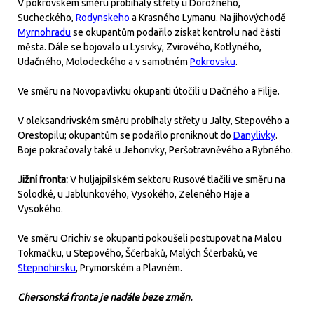
V pokrovském směru probíhaly střety u Dorožného,
Sucheckého,
Rodynskeho
a Krasného Lymanu. Na jihovýchodě
Myrnohradu
se okupantům podařilo získat kontrolu nad částí
města. Dále se bojovalo u Lysivky, Zvirového, Kotlyného,
Udačného, Molodeckého a v samotném
Pokrovsku
.
Ve směru na Novopavlivku okupanti útočili u Dačného a Filije.
V oleksandrivském směru probíhaly střety u Jalty, Stepového a
Orestopilu; okupantům se podařilo proniknout do
Danylivky
.
Boje pokračovaly také u Jehorivky, Peršotravněvého a Rybného.
Jižní fronta:
V huljajpilském sektoru Rusové tlačili ve směru na
Solodké, u Jablunkového, Vysokého, Zeleného Haje a
Vysokého.
Ve směru Orichiv se okupanti pokoušeli postupovat na Malou
Tokmačku, u Stepového, Ščerbaků, Malých Ščerbaků, ve
Stepnohirsku
, Prymorském a Plavném.
Chersonská fronta je nadále beze změn.