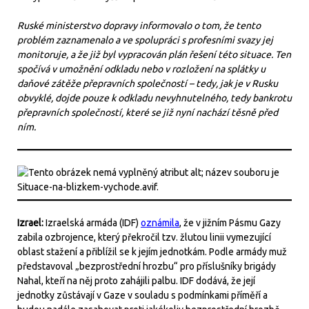
Ruské ministerstvo dopravy informovalo o tom, že tento
problém zaznamenalo a ve spolupráci s profesními svazy jej
monitoruje, a že již byl vypracován plán řešení této situace. Ten
spočívá v umožnění odkladu nebo v rozložení na splátky u
daňové zátěže přepravních společností – tedy, jak je v Rusku
obvyklé, dojde pouze k odkladu nevyhnutelného, tedy bankrotu
přepravních společností, které se již nyní nachází těsně před
ním.
Izrael:
Izraelská armáda (IDF)
oznámila
, že v jižním Pásmu Gazy
zabila ozbrojence, který překročil tzv. žlutou linii vymezující
oblast stažení a přiblížil se k jejím jednotkám. Podle armády muž
představoval „bezprostřední hrozbu“ pro příslušníky brigády
Nahal, kteří na něj proto zahájili palbu. IDF dodává, že její
jednotky zůstávají v Gaze v souladu s podmínkami příměří a