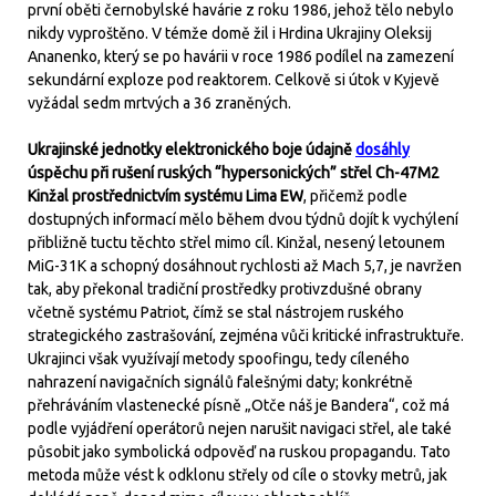
první oběti černobylské havárie z roku 1986, jehož tělo nebylo
nikdy vyproštěno. V témže domě žil i Hrdina Ukrajiny Oleksij
Ananenko, který se po havárii v roce 1986 podílel na zamezení
sekundární exploze pod reaktorem. Celkově si útok v Kyjevě
vyžádal sedm mrtvých a 36 zraněných.
Ukrajinské jednotky elektronického boje údajně
dosáhly
úspěchu při rušení ruských “hypersonických” střel Ch-47M2
Kinžal prostřednictvím systému Lima EW
, přičemž podle
dostupných informací mělo během dvou týdnů dojít k vychýlení
přibližně tuctu těchto střel mimo cíl. Kinžal, nesený letounem
MiG-31K a schopný dosáhnout rychlosti až Mach 5,7, je navržen
tak, aby překonal tradiční prostředky protivzdušné obrany
včetně systému Patriot, čímž se stal nástrojem ruského
strategického zastrašování, zejména vůči kritické infrastruktuře.
Ukrajinci však využívají metody spoofingu, tedy cíleného
nahrazení navigačních signálů falešnými daty; konkrétně
přehráváním vlastenecké písně „Otče náš je Bandera“, což má
podle vyjádření operátorů nejen narušit navigaci střel, ale také
působit jako symbolická odpověď na ruskou propagandu. Tato
metoda může vést k odklonu střely od cíle o stovky metrů, jak