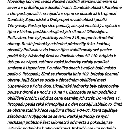
Novosilky koncem ledna Rusové rozšířili ofenzivu směrem na
sever a v průběhu jara dosáhli hranic Doněcké oblasti. Paralelně
s tím postupovali i na západ a v srpnu se dostali až k trojmezí
Doněcké, Záporožské a Dněpropetrovské oblasti poblíž
Těmyrivky. Postup byl sice pomalý, ale systematický a vyústil v
říjnu v těžkou porážku ukrajinských sil mezi Olhivským a
Poltavkou, kde byl prakticky zničen 218. prapor teritoriální
obrany. Ruské jednotky následně překročily řeku Janthur,
obsadily Poltavku a do konce října stabilizovaly své pozice
podél řeky. Následný útok na Pavlivku donutil 110. brigádu k
ústupu na západ, zatímco ruské jednotky začaly pronikat
směrem k Uspenivce. Po několika dnech tvrdých bojů město
padlo 6. listopadu, čímž se zhroutila linie 102. brigády územní
obrany, jejíž části se ocitly v částečném obklíčení mezi
Uspenivkou a Poltavkou. Ukrajinské jednotky byly zásobovány
pouze z dronů a v noci z 10. na 11. listopadu se jim podařilo z
obklíčení probít, i když za cenu neznámých ztrát. Do večera 11.
listopadu padla také Rivnopilija a o den později Jablukovo, čímž
se obrana stáhla k řece Hajčur a silnici T-04-01, která zajišťuje
zásobování Huljajpole ze severu. Ruské jednotky se nyní
nacházejí přibližně šest kilometrů od města a pokoušejí se
vytvořit podmínky k jeho odříznutí. Pokud by se jim podařilo