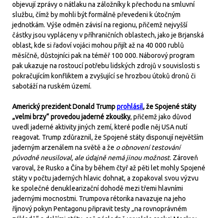
objevují zprávy o nátlaku na záložníky k přechodu na smluvní
službu, čímž by mohli být formálně převedeni k útočným
jednotkám. Výše odměn závisí na regionu, přičemž nejvyšší
částky jsou vypláceny v příhraničních oblastech, jako je Brjanská
oblast, kde si řadoví vojáci mohou přijít až na 40 000 rublů
měsíčně, důstojníci pak na téměř 100 000. Náborový program
pak ukazuje na rostoucí potřebu lidských zdrojů v souvislosti s
pokračujícím konfliktem a zvyšující se hrozbou útoků dronů či
sabotáží na ruském území.
Americký prezident Donald Trump
prohlásil
, že Spojené státy
„velmi brzy“ provedou jaderné zkoušky
, přičemž jako důvod
uvedl jaderné aktivity jiných zemí, které podle něj USA nutí
reagovat. Trump zdůraznil, že Spojené státy disponují největším
jaderným arzenálem na světě a že
o obnovení testování
původně neusiloval, ale údajně nemá jinou možnost
. Zároveň
varoval, že Rusko a Čína by během čtyř až pěti let mohly Spojené
státy v počtu jaderných hlavic dohnat, a zopakoval svou výzvu
ke společné denuklearizační dohodě mezi třemi hlavními
jadernými mocnostmi. Trumpova rétorika navazuje na jeho
říjnový pokyn Pentagonu připravit testy „na rovnoprávném