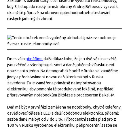
základě“ s dalšími státy, což následně vyvolalo reakci Moskvy,
kdy 5. listopadu ruský ministr obrany Andrej Bělousov vyzval k
okamžité přípravě na obnovení plnohodnotného testování
ruských jaderných zbraní.
Dnes vám
přinášíme
další důkaz toho, že jen dvě věci na světě
jsou věčné a všeobjímající: smrt a daně, přičemž v Rusku není
nouze ani o jedno. Na demografické potíže Ruska se zaměříme
jindy a představíme si novou daň, která má být v Rusku
zavedena. Ta je zaměřena primárně na importovanou
elektroniku, aby pomohla té produkované lokálně, například
připravovaným notebookům Bitblaze s procesorem Baikal-M.
Daň má být v první fázi zaměřena na notebooky, chytré telefony,
osvětlovací tělesa s LED a další obdobnou elektroniku, přičemž
sazba daně má být od 3 do 5 %. Tříprocentní sazba platí pro z
100 % v Rusku vyrobenou elektroniku, pětiprocentní sazba se