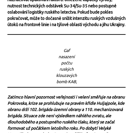
nutnost technických odstávek Su-34/Su-35 nebo postupné
oslabování logistiky ruského letectva. Pokud bude pokles
pokračovat, může to dočasně snížit intenzitu ruských vzdušných
útoků na frontové linie i na týlové oblasti východu a jihu Ukrajiny.
Gaf
nasazení
počtu
ruských
klouzavých
bomb KAB,
Zatímco hlavní pozornost veřejnosti i velení směřuje na obranu
Pokrovska, krize se prohlubuje na pravém křídle Huljajpole, kde
obranu drží 102. brigáda územní obrany a 110. mechanizovaná
brigáda. Situace zde není výsledkem náhlého zvratu, ale
dlouhodobého a postupného ruského tlaku, který se začal
formovat už počátkem letošního roku. Po dobytí Velyké