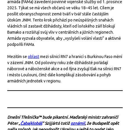
armáda (FAMa) zavedení povinné vojenské služby od 1. prosince
2025. Týkat se má všech občanů ve věku 18–45 let. Cílem je
posílit obranyschopnost země tváří v tvář stále častějším
útokům JNIM. Tento krok přichází po neúspěšných snahách
vládních sil zastavit džihádisty, kteří od loňského září blokují
Bamako a rozšiřují svůj vliv v centrálních a jižních regionech.
Armáda vyzvala obyvatele, aby „vyslyšeli volání vlasti“ a aktivně
podpořili FAMa.
Mezitím se
oblast
mezi silnicí RN7 a hranicí s Burkinou Faso mění
v zázemí JNIM. Od poloviny roku zde džihádisté pořádají
náborové a náboženské akce a od října zvyšují tlak na silnici RN7
i město Loulouni, čímž dále komplikují zásobování a pohyb
armádních jednotek v regionu.
Dnešní Třešnička™ bude pikantní. Maďarský ministr zahraničí
Péter „
Čabajklobáš
“ Szijjártó totiž
oznámil
, že Budapešť opět
našla způsob, jak nepodpořit Ukrajinu a ještě to podat jako