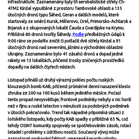
infrastruktuře. Zaznamenány byly tři aerobalistické střely Ch-
47M2 Kinžal vypuštěné z prostoru Tambovské oblasti a 135
útočných dronů typu Šáhed, Geran a dalších modelů, které
startovaly ze směrů Kursk, Millerovo, Orel, Primorsko-Achtarsk a
Brjansk a z okupovaných lokalit Čauda a Gvardijske na Krymu.
Přibližně 80 dronů tvořily Šáhedy.
Podle
předběžných údajů k
9:00 ráno se podařilo zničit či potlačit dvě střely Kinžal a 91
útočných dronů nad severními, jižními a východními oblastmi
Ukrajiny. Zaznamenáno bylo 41 zásahů dronů a dopad jedné
rakety ve 13 lokalitách, přičemž trosky zničených prostředků
dopadly na dalších čtyřech místech.
Listopad přináší už druhý výrazný pokles počtu ruských
klouzavých bomb KAB, přičemž průměrné denní nasazení kleslo
zhruba ze 200 na 100 kusů během jediného měsíce. Počasí
tento propad nevysvětluje; frontové podmínky nebyly o nic horší
než v říjnu a ruské letectvo v minulosti za podobných podmínek
v útocích pokračovalo. Trend tak nápadně připomíná situaci z
loňského listopadu, kdy počty KAB spadly o přibližně 65 %, což
tehdy OSINT komunity spojovaly se spotřebováním zásob, rotací
letadel i problémy s údržbou nosičů. Současný vývoj může
naznačovat opakování faktorů: omezené kapacity výroby,