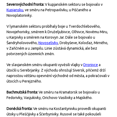
Severovýchodní fronta:
V kupjanském sektoru se bojovalo v
Kupjansku
, ve směru na Petropavlivku, u Piščaného a
Novoplatonivky.
V lymanském sektoru probíhaly boje u Tverdochlebového,
Novojehorivky, směrem k Druželjubivce, Olhivce, Novému Miru,
u Karpivky a směrem na Korovyn Jar. Dále se bojovalo u
Šandryholovového,
Novoselivky
, Drobyševe, Koloďaz, Mirného,
v Zařičném a u Jampilu. Linie zůstává dynamická, ale bez
potvrzených územních změn.
Ve slavjanském směru okupanti vyvěsili vlajky v
Dronivce
a
útočili u Serebrjanky. Z východu ohrožují Siversk, přičemž drží
naprostou většinu opevnění východně od města, a pokračovali v
útocích u Perejzného.
Bachmutská fronta:
Ve směru na Kramatorsk se bojovalo u
Fedorivky, Vasjukivky, Orichovo-Vasilivky a Majského.
Doněcká fronta:
Ve směru na Kosťantynivku provedli okupanti
útoky u Pleščijivky a Ščerbynivky. Rusové se také pokoušeli