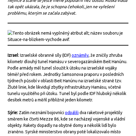
nejvíce a stane se ještě méně populární než dosud. Ruská vláda
tak opět ukázala, že je schopna čehokoli, jen ne vyřešení
problému, kterým se začala zabývat.
Izrael
: Izraelské obranné síly (IDF)
oznámily
, že zničily zhruba
kilometr dlouhý tunel Hamásu v severogazánském Beit Hanúnu.
Podle armády měl tunel sloužit k útoku na izraelské vojáky
téměř před rokem. Jednotky Samsonova praporu v posledních
týdnech působí v oblasti Beit Hanúnu na izraelské straně tzv.
Žluté linie, kde likvidují zbytky infrastruktury Hamásu, včetně
tunelu využitého při útoku. Tunel byl podle IDF hluboký několik
desítek metrů a měřil přibližně jeden kilometr.
Sýrie:
Zatím neznámí bojovníci
odpálili
dva raketové projektily
směrem ke čtvrti Mezze 86, kde se nacházejí vojenské a vládní
objekty. Rakety dopadly na obytné domy a několik lidí bylo
zraněno. Syrské ministerstvo obrany poté lokalizovalo místo