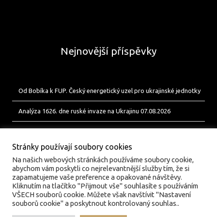
Nejnovější příspěvky
Od Bobíka k FUP. Český energetický uzel pro ukrajinské jednotky
Analýza 1626. dne ruské invaze na Ukrajinu 07.08.2026
Analýza 1625. dne ruské invaze na Ukrajinu 06.08.2026
Stránky používají soubory cookies
Na našich webových stránkách používáme soubory cookie,
abychom vám poskytli co nejrelevantnější služby tím, že si
zapamatujeme vaše preference a opakované návštěvy.
Kliknutím na tlačítko "Přijmout vše" souhlasíte s používáním
VŠECH souborů cookie. Můžete však navštívit "Nastavení
souborů cookie" a poskytnout kontrolovaný souhlas..