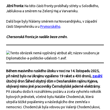
Jižní fronta:
Na této části fronty probíhaly střety u Solodkého,
Jablukova a směrem na Zelený Haj a Varvarivku.
Další boje byly hlášeny směrem na Novoandrijivku, v západní
části Stepnohirsku a u
Prymorského
.
Chersonská fronta je nadále beze změn.
Během masivního ruského útoku v noci na 14. listopadu 2025,
při němž bylo na Ukrajinu vypáleno 19 raket a 430 dronů,
zasáhl
útočný dron Šáhed obytný dům v Desňanském rajónu Kyjeva,
obývaný mimo jiné pracovníky Černobylské jaderné elektrárny
.
Při zásahu došlo k rozsáhlému požáru a zcela vyhořelo několik
bytových jednotek, včetně bytu Natálie Chodemčuk, která
utrpěla těžké popáleniny a následujícího dne zemřela v
nemocnici. Chodemčuk byla vdovou po Valeriji Chodemčukovi,