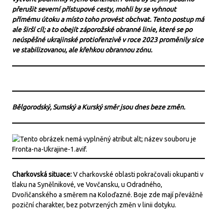
přerušit severní přístupové cesty, mohli by se vyhnout
přímému útoku a místo toho provést obchvat. Tento postup má
ale širší cíl; a to obejít záporožské obranné linie, které se po
neúspěšné ukrajinské protiofenzivě v roce 2023 proměnily sice
ve stabilizovanou, ale křehkou obrannou zónu.
Bělgorodský, Sumský a Kurský směr jsou dnes beze změn.
Charkovská situace:
V charkovské oblasti pokračovali okupanti v
tlaku na Synělnikové, ve Vovčansku, u Odradného,
Dvořičanského a směrem na Koloďazné. Boje zde mají převážně
poziční charakter, bez potvrzených změn v linii dotyku.