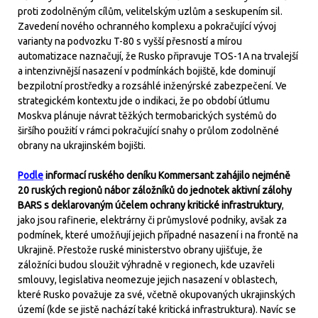
proti zodolněným cílům, velitelským uzlům a seskupením sil.
Zavedení nového ochranného komplexu a pokračující vývoj
varianty na podvozku T-80 s vyšší přesností a mírou
automatizace naznačují, že Rusko připravuje TOS-1A na trvalejší
a intenzivnější nasazení v podmínkách bojiště, kde dominují
bezpilotní prostředky a rozsáhlé inženýrské zabezpečení. Ve
strategickém kontextu jde o indikaci, že po období útlumu
Moskva plánuje návrat těžkých termobarických systémů do
širšího použití v rámci pokračující snahy o průlom zodolněné
obrany na ukrajinském bojišti.
Podle
informací ruského deníku Kommersant zahájilo nejméně
20 ruských regionů nábor záložníků do jednotek aktivní zálohy
BARS s deklarovaným účelem ochrany kritické infrastruktury
,
jako jsou rafinerie, elektrárny či průmyslové podniky, avšak za
podmínek, které umožňují jejich případné nasazení i na frontě na
Ukrajině. Přestože ruské ministerstvo obrany ujišťuje, že
záložníci budou sloužit výhradně v regionech, kde uzavřeli
smlouvy, legislativa neomezuje jejich nasazení v oblastech,
které Rusko považuje za své, včetně okupovaných ukrajinských
území (kde se jistě nachází také kritická infrastruktura). Navíc se