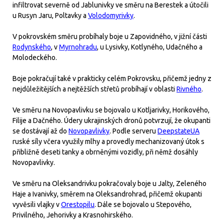
infiltrovat severně od Jablunivky ve směru na Berestek a útočili
u Rusyn Jaru, Poltavky a
Volodomyrivky
.
V pokrovském směru probíhaly boje u Zapovidného, v jižní části
Rodynského
, v
Myrnohradu
, u Lysivky, Kotlyného, Udačného a
Molodeckého.
Boje pokračují také v prakticky celém Pokrovsku, přičemž jedny z
nejdůležitějších a nejtěžších střetů probíhají v oblasti
Rivného
.
Ve směru na Novopavlivku se bojovalo u Kotljarivky, Horikového,
Filije a Dačného. Údery ukrajinských dronů potvrzují, že okupanti
se dostávají až do
Novopavlivky
. Podle serveru
DeepstateUA
ruské síly včera využily mlhy a provedly mechanizovaný útok s
přibližně deseti tanky a obrněnými vozidly, při němž dosáhly
Novopavlivky.
Ve směru na Oleksandrivku pokračovaly boje u Jalty, Zeleného
Haje a Ivanivky, směrem na Oleksandrohrad, přičemž okupanti
vyvěsili vlajky v
Orestopilu
. Dále se bojovalo u Stepového,
Privilného, Jehorivky a Krasnohirského.