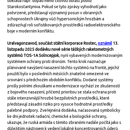
dokládá např. dopad mimo cílovou oblast poblíž
Starokosťantyniva. Pokud se tyto zprávy vyhodnotí jako
potvrzené, představují významný posun v obranných
schopnostech Ukrajiny vůči hypersonickým hrozbám a
zdůrazňují roli sofistikovaných prostředků radioelektronického
boje v moderním konfliktu.
Uralvagonzavod, součást státní korporace Rostec,
oznámil
13.
listopadu 2025 dodávku nové série těžkých raketometných
systémů TOS-1A Solncepjok
, nyní vybavených modernizovaným
systémem ochrany proti dronům. Tento krok naznačuje
plánované navýšení nasazení těchto systémů na frontě, jejichž
použití bylo v posledních měsících znatelně omezené ve
srovnání s předchozím obdobím konfliktu. Dodané systémy
prošly polními zkouškami a modernizace vychází ze zkušeností
z bojového nasazení, přičemž prioritou se stala ochrana proti
stále intenzivnější hrozbě bezpilotních prostředků, které
představují zásadní riziko pro vysoce hodnotné prostředky
palebné podpory. Zveřejněná dodávka, načasovaná symbolicky
ke dni jednotek radiační, chemické a biologické ochrany,
ukazuje, že ruská armáda s těmito zbraněmi nadále počítá jako s
důležitým nástrojem k vedení lokálně koncentrovaných úderů