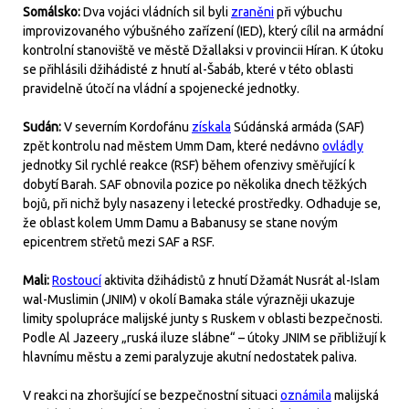
Somálsko:
Dva vojáci vládních sil byli
zraněni
při výbuchu
improvizovaného výbušného zařízení (IED), který cílil na armádní
kontrolní stanoviště ve městě Džallaksi v provincii Híran. K útoku
se přihlásili džihádisté z hnutí al-Šabáb, které v této oblasti
pravidelně útočí na vládní a spojenecké jednotky.
Sudán:
V severním Kordofánu
získala
Súdánská armáda (SAF)
zpět kontrolu nad městem Umm Dam, které nedávno
ovládly
jednotky Sil rychlé reakce (RSF) během ofenzivy směřující k
dobytí Barah. SAF obnovila pozice po několika dnech těžkých
bojů, při nichž byly nasazeny i letecké prostředky. Odhaduje se,
že oblast kolem Umm Damu a Babanusy se stane novým
epicentrem střetů mezi SAF a RSF.
Mali:
Rostoucí
aktivita džihádistů z hnutí Džamát Nusrát al-Islam
wal-Muslimin (JNIM) v okolí Bamaka stále výrazněji ukazuje
limity spolupráce malijské junty s Ruskem v oblasti bezpečnosti.
Podle Al Jazeery „ruská iluze slábne“ – útoky JNIM se přibližují k
hlavnímu městu a zemi paralyzuje akutní nedostatek paliva.
V reakci na zhoršující se bezpečnostní situaci
oznámila
malijská