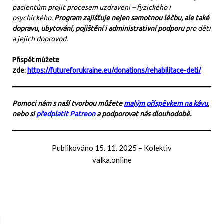
pacientům projít procesem uzdravení – fyzického i
psychického.
Program zajišťuje nejen samotnou léčbu, ale také
dopravu, ubytování, pojištění i administrativní podporu
pro děti
a jejich doprovod.
Přispět můžete
zde:
https://futureforukraine.eu/donations/rehabilitace-deti/
Pomoci nám s naší tvorbou můžete
malým příspěvkem na kávu
,
nebo si
předplatit Patreon
a podporovat nás dlouhodobě.
Publikováno
15. 11. 2025
–
Kolektiv
valka.online