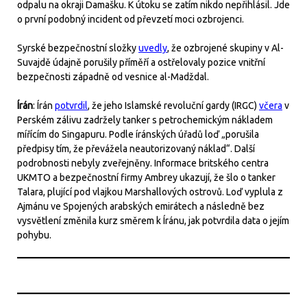
odpalu na okraji Damašku. K útoku se zatím nikdo nepřihlásil. Jde
o první podobný incident od převzetí moci ozbrojenci.
Syrské bezpečnostní složky
uvedly
, že ozbrojené skupiny v Al-
Suvajdě údajně porušily příměří a ostřelovaly pozice vnitřní
bezpečnosti západně od vesnice al-Madždal.
Írán
: Írán
potvrdil
, že jeho Islamské revoluční gardy (IRGC)
včera
v
Perském zálivu zadržely tanker s petrochemickým nákladem
mířícím do Singapuru. Podle íránských úřadů loď „porušila
předpisy tím, že převážela neautorizovaný náklad“. Další
podrobnosti nebyly zveřejněny. Informace britského centra
UKMTO a bezpečnostní firmy Ambrey ukazují, že šlo o tanker
Talara, plující pod vlajkou Marshallových ostrovů. Loď vyplula z
Ajmánu ve Spojených arabských emirátech a následně bez
vysvětlení změnila kurz směrem k Íránu, jak potvrdila data o jejím
pohybu.