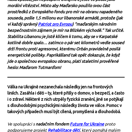
morální vítězství. Místo aby Maďarsko použilo svou část
prostředků z Evropského fondu pro mír na obranu napadeného
souseda, pošle 1,5 milionu eur libanonské armádě, protože (jak
ví každý správný
Patriot pro Evropu
) “maďarským národním
bezpečnostním zájmem je mír na Blízkém východě.” Tak určitě.
Stabilita Libanonu je jistě klíčem k tomu, aby se v Karpatské
kotlině dobře spalo… zatímco o pár set kilometrů vedle soused
drží frontu proti agresorovi, kterému Orbán pravidelně posílá
energetické polibky. Paprikášland tak opět dokazuje, že když
jde o společnou evropskou obranu, platí staletími prověřené
heslo: Maďarom Tutmarďom!
Válka na Ukrajině nezanechala následky jen na frontových
liniích. Zasáhla i děti – ty, které přišly o domov, o bezpečí, a často
i o zdraví. Některé z nich utrpěly fyzická zranění, jiné se potýkají
s dlouhodobými psychickými následky života ve válce. Pomoc v
takových případech musí být cílená, promyšlená a dlouhodobá.
Ve spolupráci s
nadačním fondem
Future for Ukraine
proto
podporujeme projekt
Rehabilitace dětí
, který pomáhá malým