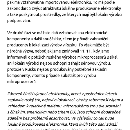
pak má vztahovat na importovanou elektroniku. To má podle
zákonodárců zvýšit atraktivitu lokálně produkované elektroniky
a také poskytnout prostředky, ze kterých mají být lokální výrobci
podporováni.
Ve druhé fázi se má tato daň vztahovat i na elektronické
komponenty a další součástky, cílem je přimět zahraniční
producenty k lokalizaci výroby v Rusku. To však může být
náročná výzva, neboť jak jsme zmiňovali 11. 11., kdy jsme
informovali o potížích ruského výrobce mikroprocesorů Baikal,
ani lokální výrobci nejsou schopni zahájit sériovou výrobu,
protože v Rusku nejsou produkovány potřebné základní
komponenty, v tomto případě substrát pro výrobu
mikroprocesorů.
Zároveň čínští výrobci elektroniky, která v posledních letech
zaplavila ruský trh, nejeví o lokalizaci výroby sebemenší zájem a
vzhledem k relativně malému vnitro­ruskému trhu (ve srovnání
s čínským, americkým nebo trhem EU) jsou schopni dodatečné
zdanění bez problémů absorbovat. Ve výsledku to tak bude
lokálně produkovaná elektronika, která kvůli této dani zdraží