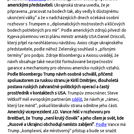
americkými představiteli.
Ukrajinská strana uvedla, že je
připravena „pracovat na bodech tak, aby vedly k důstojnému
ukončení války“ a že v nadcházejících dnech očekává osobní
rozhovor s Trumpem o „diplomatických možnostech a klíčových
bodech potřebných pro mír“. Podle amerických zdrojů přivezl do
Kyjeva písemnou verzi plánu ministr armády USA Daniel Driscoll,
který přijel na neohlášenou návštěvu. Axios cituje ukrajinského
představitele, podle něhož Zelenskyj souhlasil s „přísnými
termíny“ pro podpis. Zdroje Bloombergu a Axiosu uvádějí, že
návrh obsahuje také neurčitě formulované bezpečnostní
garance a mechanismy pro obnovu americko-ruských vztahů.
Podle Bloombergu Trump návrh osobně schválil, přičemž
spoluautorem za ruskou stranu je Kirill Dmitrijev, dlouholetá
postava ruských zahraničně-politických operací a častý
prostředník v kontaktech s USA.
Trumpův zmocněnec Steve
Witkoff měl evropským partnerům
sdělit
, že návrh je „rámec,
který lze měnit“, pokud kterákoliv strana odmítne jeho části.
Americký viceprezident J.D. Vance řekl v rozhovoru pro
Breitbart, že Trump „není krutý člověk“ a jeho cílem je svět, kde
„Rusové a Ukrajinci obchodují namísto zabíjení“.
Podle
Vance má
Trump „komplexní, ale mírotvorný“ přístup a bude se snažit