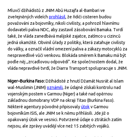
Mluvčí džihádistů z JNIM Abú Huzajfa al-Bambari ve
zveřejněných videích
prohlásil
, že řidiči cisteren budou
považováni za bojovníky, nikoli civilisty, a pohrozil hlavnímu
dodavateli paliva NDC, aby zastavil zásobování Bamaka. Tvrdí
také, že vláda zanedbává malijské zajatce, zatímco u cizinců
jedná okamžitě. Obvinil úřady z politiky, která zatahuje civilisty
do války, a označil vládní omezení paliva a zákazy motocyklů za
nespravedlivé vůči venkovu. Blokáda směrem k Bamaku má být
podle něj „zrcadlovou odpovědí“. Ke společnostem dodal, že
vláda nepravdivě tvrdí, že Diarra Transport spolupracuje s JNIM.
Niger–Burkina Faso:
Džihádisté z hnutí Džamát Nusrát al Islam
wal-Muslimin (JNIM)
oznámili
, že údajně získali kontrolu nad
vojenským postem v Garmou (Niger) a také nad opěrnou
základnou domobrany VDP na okraji Titao (Burkina Faso).
Některé agentury původně připisovaly
útok
v Garmou
bojovníkům ISIS, ale JNIM se k němu přihlásili. Jde již o
opakovaný útok ve vesnici. Potvrzené údaje o ztrátách zatím
nejsou, ale zprávy uvádějí více než 15 zabitých vojáků.