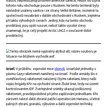
vlastní, nepředstavují problém americké sankce, neboť od srpna
tohoto roku obchoduje pouze s Ruskem. Na tento terminál byly
následně uvaleny sankce i ze strany Velké Británie, nicméně to
společnosti nezabrání v dalším obchodování s Ruskem, zejména
při takto výhodných cenách. Jediný, kdo na tomto obchodu
prodělává, jsou opět rusové, neboť takto vysoké slevy
znamenají, že je celý projekt Arctic LNG2 v současné době
prodělečný.
Izrael:
V průběhu vojenské mise
objevili
izraelské jednotky v
pásmu Gazy raketomet namířený na Izrael. Podle armády šlo o
osmihlavňový raketomet naložený čtyřmi raketami, který našli
vojáci brigády Kfir na východní straně Žluté linie, tedy na území
kontrolovaném IDF. Zveřejněné snímky ukazují poškozený
raketomet, pravděpodobně při jeho zajišťování jednotkami. Kfir
zároveň nalezl další zbraně patřící operativcům Hamasu, včetně
palných zbraní, granátů, výbušnin a další vojenské techniky.