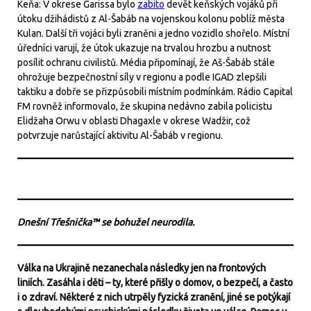
Keňa: V okrese Garissa bylo
zabito
devět keňských vojáků při
útoku džihádistů z Al-Šabáb na vojenskou kolonu poblíž města
Kulan. Další tři vojáci byli zraněni a jedno vozidlo shořelo. Místní
úředníci varují, že útok ukazuje na trvalou hrozbu a nutnost
posílit ochranu civilistů. Média připomínají, že Aš-Šabáb stále
ohrožuje bezpečnostní síly v regionu a podle IGAD zlepšili
taktiku a dobře se přizpůsobili místním podmínkám. Rádio Capital
FM rovněž informovalo, že skupina nedávno zabila policistu
Elidžaha Orwu v oblasti Dhagaxle v okrese Wadžir, což
potvrzuje narůstající aktivitu Al-Šabáb v regionu.
Dnešní Třešnička™ se bohužel neurodila.
Válka na Ukrajině nezanechala následky jen na frontových
liniích. Zasáhla i děti – ty, které přišly o domov, o bezpečí, a často
i o zdraví. Některé z nich utrpěly fyzická zranění, jiné se potýkají