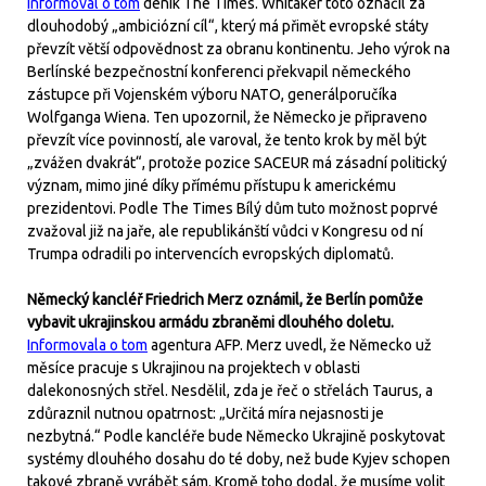
Informoval o tom
deník The Times. Whitaker toto označil za
dlouhodobý „ambiciózní cíl“, který má přimět evropské státy
převzít větší odpovědnost za obranu kontinentu. Jeho výrok na
Berlínské bezpečnostní konferenci překvapil německého
zástupce při Vojenském výboru NATO, generálporučíka
Wolfganga Wiena. Ten upozornil, že Německo je připraveno
převzít více povinností, ale varoval, že tento krok by měl být
„zvážen dvakrát“, protože pozice SACEUR má zásadní politický
význam, mimo jiné díky přímému přístupu k americkému
prezidentovi. Podle The Times Bílý dům tuto možnost poprvé
zvažoval již na jaře, ale republikánští vůdci v Kongresu od ní
Trumpa odradili po intervencích evropských diplomatů.
Německý kancléř Friedrich Merz oznámil, že Berlín pomůže
vybavit ukrajinskou armádu zbraněmi dlouhého doletu.
Informovala o tom
agentura AFP. Merz uvedl, že Německo už
měsíce pracuje s Ukrajinou na projektech v oblasti
dalekonosných střel. Nesdělil, zda je řeč o střelách Taurus, a
zdůraznil nutnou opatrnost: „Určitá míra nejasnosti je
nezbytná.“ Podle kancléře bude Německo Ukrajině poskytovat
systémy dlouhého dosahu do té doby, než bude Kyjev schopen
takové zbraně vyrábět sám. Kromě toho dodal, že musíme volit