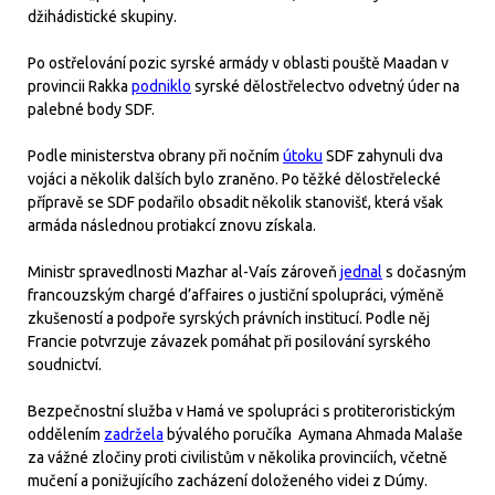
džihádistické skupiny.
Po ostřelování pozic syrské armády v oblasti pouště Maadan v
provincii Rakka
podniklo
syrské dělostřelectvo odvetný úder na
palebné body SDF.
Podle ministerstva obrany při nočním
útoku
SDF zahynuli dva
vojáci a několik dalších bylo zraněno. Po těžké dělostřelecké
přípravě se SDF podařilo obsadit několik stanovišť, která však
armáda následnou protiakcí znovu získala.
Ministr spravedlnosti Mazhar al-Vaís zároveň
jednal
s dočasným
francouzským chargé d’affaires o justiční spolupráci, výměně
zkušeností a podpoře syrských právních institucí. Podle něj
Francie potvrzuje závazek pomáhat při posilování syrského
soudnictví.
Bezpečnostní služba v Hamá ve spolupráci s protiteroristickým
oddělením
zadržela
bývalého poručíka Aymana Ahmada Malaše
za vážné zločiny proti civilistům v několika provinciích, včetně
mučení a ponižujícího zacházení doloženého videi z Dúmy.