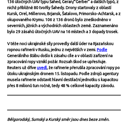
136 útočných UAV typu Šahed, Geran/“Gerber“ a dalších typů, z
nichž přibližně 80 tvořily Šahedy. Drony startovaly z oblastí
Kursk, Orel, Millerovo, Brjansk, Šatalovo, Primorsko-Achtarsk, a z
okupovaného Krymu. 106 z 136 dronů bylo zneškodněno v
severních, jižních a východních oblastech země. Zaznamenáno
bylo 29 zásahů útočných UAV na 16 místech a 3 dopady trosek.
V téže noci ukrajinské síly provedly další úder na Rjazaňskou
ropnou rafinerii v Rusku, jednu z největších v zemi.
Podle
Generálního štábu došlo k zásahu cíle a v oblasti zařízení na
zpracování ropy vznikl požár. Rozsah škod se upřesňuje.
Reuters už dříve
uvedl
, že rafinerie přerušila zpracování ropy po
útoku ukrajinským dronem 15. listopadu. Podle zdrojů agentury
musela rafinerie odstavit hlavní destilační jednotku s kapacitou
přes 8 milionů tun ročně, tedy 48 % celkové kapacity závodu.
Bělgorodský, Sumský a Kurský směr jsou dnes beze změn.