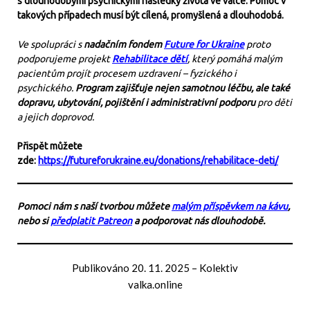
s dlouhodobými psychickými následky života ve válce. Pomoc v
takových případech musí být cílená, promyšlená a dlouhodobá.
Ve spolupráci s
nadačním fondem
Future for Ukraine
proto
podporujeme projekt
Rehabilitace dětí
, který pomáhá malým
pacientům projít procesem uzdravení – fyzického i
psychického.
Program zajišťuje nejen samotnou léčbu, ale také
dopravu, ubytování, pojištění i administrativní podporu
pro děti
a jejich doprovod.
Přispět můžete
zde:
https://futureforukraine.eu/donations/rehabilitace-deti/
Pomoci nám s naší tvorbou můžete
malým příspěvkem na kávu
,
nebo si
předplatit Patreon
a podporovat nás dlouhodobě.
Publikováno
20. 11. 2025
–
Kolektiv
valka.online