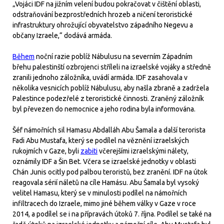
„Vojáci IDF na jižním velení budou pokračovat v čištění oblasti,
odstraňování bezprostředních hrozeb a ničení teroristické
infrastruktury ohrožující obyvatelstvo západního Negevu a
občany Izraele,“ dodává armáda.
Během
noční razie poblíž Nábulusu na severním Západním
břehu palestinští ozbrojenci stříleli na izraelské vojáky a středně
zranili jednoho záložníka, uvádí armáda. IDF zasahovala v
několika vesnicích poblíž Nábulusu, aby našla zbraně a zadržela
Palestince podezřelé z teroristické činnosti. Zraněný záložník
byl převezen do nemocnice a jeho rodina byla informována.
Šéf námořních sil Hamasu Abdalláh Abu Šamala a další terorista
Fadi Abu Mustafa, který se podílel na věznění izraelských
rukojmích v Gaze, byli
zabiti
včerejšími izraelskými nálety,
oznámily IDF a Šin Bet. Včera se izraelské jednotky v oblasti
Chán Junis ocitly pod palbou teroristů, bez zranění. IDF na útok
reagovala sérií náletů na cíle Hamásu. Abu Šamala byl vysoký
velitel Hamasu, který se v minulosti podílel na námořních
infiltracech do Izraele, mimo jiné během války v Gaze v roce
2014, a podílel se i na přípravách útoků 7. října. Podílel se také na