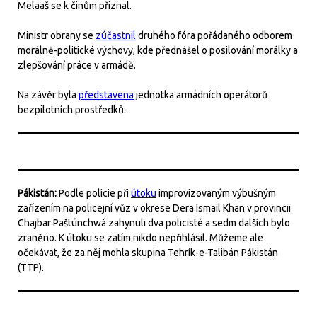
Melaaš se k činům přiznal.
Ministr obrany se
zúčastnil
druhého fóra pořádaného odborem
morálně-politické výchovy, kde přednášel o posilování morálky a
zlepšování práce v armádě.
Na závěr byla
představena
jednotka armádních operátorů
bezpilotních prostředků.
Pákistán:
Podle policie při
útoku
improvizovaným výbušným
zařízením na policejní vůz v okrese Dera Ismail Khan v provincii
Chajbar Paštúnchwá zahynuli dva policisté a sedm dalších bylo
zraněno. K útoku se zatím nikdo nepřihlásil. Můžeme ale
očekávat, že za něj mohla skupina Tehrík-e-Talibán Pákistán
(TTP).