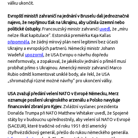
válku ukončit.
Evropští ministři zahraničí na jednání v Bruselu dali jednoznačně
najevo, že nepřijmou tlak na Ukrajinu, aby učinila územní nebo
politické ústupky.
Francouzský ministr zahraničí
uvedl
, že „míru
nelze říkat kapitulace“. Estonská premiérka Kaja Kallas
připomněla
, že žádný mírový plán není legitimní bez účasti
Ukrajiny a evropských partnerů. Německý ministr Johann
Wadeful
upozornil
, že USA Evropu o návrhu dopředu
neinformovaly, a zopakoval, že jakékoliv jednání o příměří musí
probíhat přímo s Ukrajinou. Americký ministr zahraničí Marco
Rubio odmítl komentovat uniklé body, ale řekl, že USA
„shromažďují různé možné návrhy“ pro ukončení války.
USA zvažují předání velení NATO v Evropě Německu, Merz
oznamuje posílení ukrajinského arzenálu a Polsko navyšuje
financování zbraní pro Kyjev.
Zvláštní vyslanec prezidenta
Donalda Trumpa při NATO Matthew Whitaker uvedl, že Spojené
státy by v budoucnu upřednostnily, aby velení sil NATO v Evropě
(SACEUR), které tradičně od roku 1951 drží americký
čtyřhvězdičkový generál, přešlo do rukou německého generála.