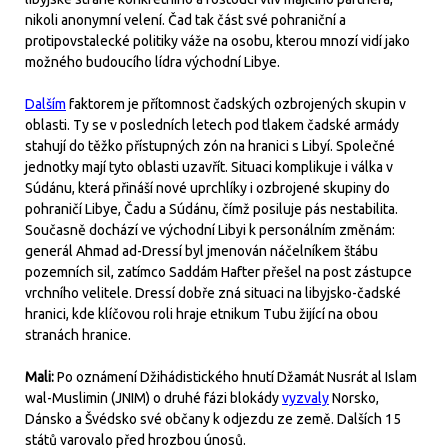
nikoli anonymní velení. Čad tak část své pohraniční a
protipovstalecké politiky váže na osobu, kterou mnozí vidí jako
možného budoucího lídra východní Libye.
Dalším
faktorem je přítomnost čadských ozbrojených skupin v
oblasti. Ty se v posledních letech pod tlakem čadské armády
stahují do těžko přístupných zón na hranici s Libyí. Společné
jednotky mají tyto oblasti uzavřít. Situaci komplikuje i válka v
Súdánu, která přináší nové uprchlíky i ozbrojené skupiny do
pohraničí Libye, Čadu a Súdánu, čímž posiluje pás nestabilita.
Současně dochází ve východní Libyi k personálním změnám:
generál Ahmad ad-Dressí byl jmenován náčelníkem štábu
pozemních sil, zatímco Saddám Hafter přešel na post zástupce
vrchního velitele. Dressí dobře zná situaci na libyjsko-čadské
hranici, kde klíčovou roli hraje etnikum Tubu žijící na obou
stranách hranice.
Mali:
Po oznámení Džihádistického hnutí Džamát Nusrát al Islam
wal-Muslimin (JNIM) o druhé fázi blokády
vyzvaly
Norsko,
Dánsko a Švédsko své občany k odjezdu ze země. Dalších 15
států varovalo před hrozbou únosů.