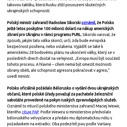
takovou taktiku, která Rusku ztíží posouzení skutečných
ukrajinských schopností.
Polský ministr zahraničí Radosław Sikorski
oznámil
, že Polsko
ještě letos poskytne 100 milionů dolarů na nákup amerických
zbraní pro Ukrajinu v rámci programu PURL.
Sikorski varoval, že
způsob, jakým tato válka skončí, určí, zda bude evropská
bezpečnost posílena, nebo oslabena. Vyjádřil se také k
americkému 28 bodovému plánu na ukončení války, který se v
posledních dnech dostal na veřejnost. „Evropa musí být součástí
tohoto procesu. A hlavně – cílem nemá být omezit možnosti
obrany oběti, ale schopnost agresora pokračovat v agresi,“
uvedl ministr.
Polsko oficiálně požádalo Bělorusko o vydání dvou ukrajinských
občanů, které polské úřady považují za pachatele železniční
sabotáže provedené na pokyn ruských zpravodajských služeb.
Oznámil to mluvčí polského ministerstva zahraničí Maciej Wewir,
kterého
cituje PAP
. Podle Wewira si ministerstvo předvolalo
běloruského velvyslance a předalo mu diplomatickou nótu s
požadavkem na extradici. Oba podezřelí jsou podle Varšavy