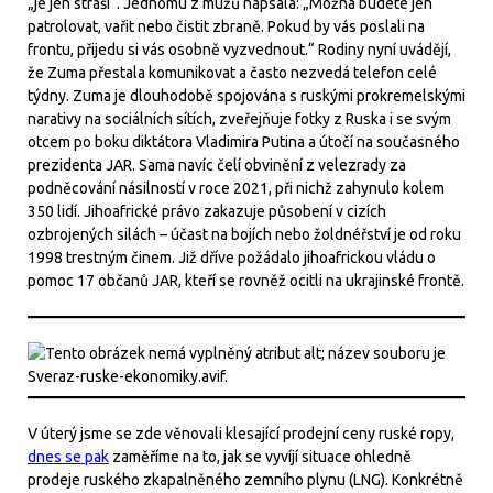
„je jen straší“. Jednomu z mužů napsala: „Možná budete jen
patrolovat, vařit nebo čistit zbraně. Pokud by vás poslali na
frontu, přijedu si vás osobně vyzvednout.“ Rodiny nyní uvádějí,
že Zuma přestala komunikovat a často nezvedá telefon celé
týdny. Zuma je dlouhodobě spojována s ruskými prokremelskými
narativy na sociálních sítích, zveřejňuje fotky z Ruska i se svým
otcem po boku diktátora Vladimira Putina a útočí na současného
prezidenta JAR. Sama navíc čelí obvinění z velezrady za
podněcování násilností v roce 2021, při nichž zahynulo kolem
350 lidí. Jihoafrické právo zakazuje působení v cizích
ozbrojených silách – účast na bojích nebo žoldnéřství je od roku
1998 trestným činem. Již dříve požádalo jihoafrickou vládu o
pomoc 17 občanů JAR, kteří se rovněž ocitli na ukrajinské frontě.
V úterý jsme se zde věnovali klesající prodejní ceny ruské ropy,
dnes se pak
zaměříme na to, jak se vyvíjí situace ohledně
prodeje ruského zkapalněného zemního plynu (LNG). Konkrétně