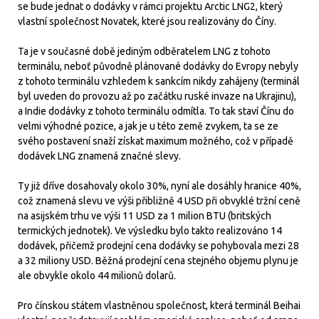
se bude jednat o dodávky v rámci projektu Arctic LNG2, který
vlastní společnost Novatek, které jsou realizovány do Číny.
Ta je v současné době jediným odběratelem LNG z tohoto
terminálu, neboť původně plánované dodávky do Evropy nebyly
z tohoto terminálu vzhledem k sankcím nikdy zahájeny (terminál
byl uveden do provozu až po začátku ruské invaze na Ukrajinu),
a Indie dodávky z tohoto terminálu odmítla. To tak staví Čínu do
velmi výhodné pozice, a jak je u této země zvykem, ta se ze
svého postavení snaží získat maximum možného, což v případě
dodávek LNG znamená značné slevy.
Ty již dříve dosahovaly okolo 30%, nyní ale dosáhly hranice 40%,
což znamená slevu ve výši přibližně 4 USD při obvyklé tržní ceně
na asijském trhu ve výši 11 USD za 1 milion BTU (britských
termických jednotek). Ve výsledku bylo takto realizováno 14
dodávek, přičemž prodejní cena dodávky se pohybovala mezi 28
a 32 miliony USD. Běžná prodejní cena stejného objemu plynu je
ale obvykle okolo 44 milionů dolarů.
Pro čínskou státem vlastněnou společnost, která terminál Beihai