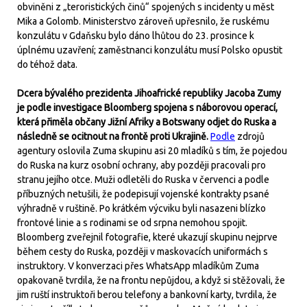
obviněni z „teroristických činů“ spojených s incidenty u měst
Mika a Golomb. Ministerstvo zároveň upřesnilo, že ruskému
konzulátu v Gdaňsku bylo dáno lhůtou do 23. prosince k
úplnému uzavření; zaměstnanci konzulátu musí Polsko opustit
do téhož data.
Dcera bývalého prezidenta Jihoafrické republiky Jacoba Zumy
je podle investigace Bloomberg spojena s náborovou operací,
která přiměla občany Jižní Afriky a Botswany odjet do Ruska a
následně se ocitnout na frontě proti Ukrajině.
Podle
zdrojů
agentury oslovila Zuma skupinu asi 20 mladíků s tím, že pojedou
do Ruska na kurz osobní ochrany, aby později pracovali pro
stranu jejího otce. Muži odletěli do Ruska v červenci a podle
příbuzných netušili, že podepisují vojenské kontrakty psané
výhradně v ruštině. Po krátkém výcviku byli nasazeni blízko
frontové linie a s rodinami se od srpna nemohou spojit.
Bloomberg zveřejnil fotografie, které ukazují skupinu nejprve
během cesty do Ruska, později v maskovacích uniformách s
instruktory. V konverzaci přes WhatsApp mladíkům Zuma
opakovaně tvrdila, že na frontu nepůjdou, a když si stěžovali, že
jim ruští instruktoři berou telefony a bankovní karty, tvrdila, že