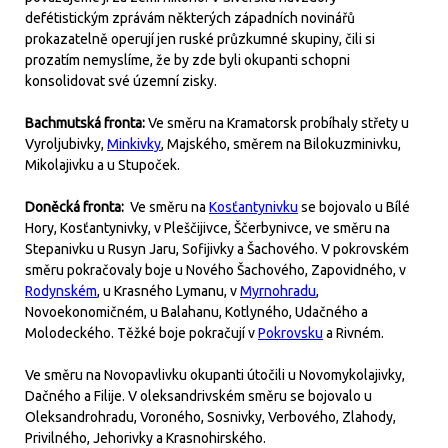
defétistickým zprávám některých západních novinářů
prokazatelně operují jen ruské průzkumné skupiny, čili si
prozatím nemyslíme, že by zde byli okupanti schopni
konsolidovat své územní zisky.
Bachmutská fronta:
Ve směru na Kramatorsk probíhaly střety u
Vyroljubivky,
Minkivky
, Majského, směrem na Bilokuzminivku,
Mikolajivku a u Stupoček.
Doněcká fronta:
Ve směru na
Kosťantynivku
se bojovalo u Bílé
Hory, Kosťantynivky, v Pleščijivce, Ščerbynivce, ve směru na
Stepanivku u Rusyn Jaru, Sofijivky a Šachového. V pokrovském
směru pokračovaly boje u Nového Šachového, Zapovidného, v
Rodynském
, u Krasného Lymanu, v
Myrnohradu
,
Novoekonomičném, u Balahanu, Kotlyného, Udačného a
Molodeckého. Těžké boje pokračují v
Pokrovsku
a Rivném.
Ve směru na Novopavlivku okupanti útočili u Novomykolajivky,
Dačného a Filije. V oleksandrivském směru se bojovalo u
Oleksandrohradu, Voroného, Sosnivky, Verbového, Zlahody,
Privilného, Jehorivky a Krasnohirského.