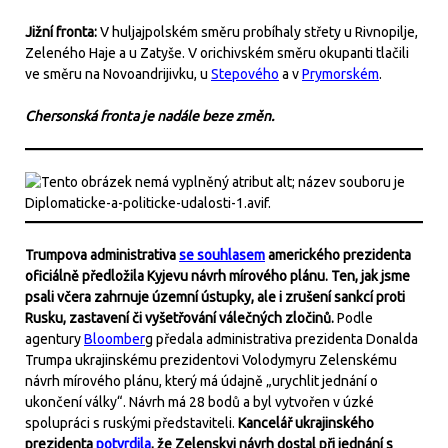
Jižní fronta:
V huljajpolském směru probíhaly střety u Rivnopilje,
Zeleného Haje a u Zatyše. V orichivském směru okupanti tlačili
ve směru na Novoandrijivku, u
Stepového
a v
Prymorském
.
Chersonská fronta je nadále beze změn.
Trumpova administrativa
se souhlasem
amerického prezidenta
oficiálně předložila Kyjevu návrh mírového plánu. Ten, jak jsme
psali včera zahrnuje územní ústupky, ale i zrušení sankcí proti
Rusku, zastavení či vyšetřování válečných zločinů.
Podle
agentury
Bloomber
g předala administrativa prezidenta Donalda
Trumpa ukrajinskému prezidentovi Volodymyru Zelenskému
návrh mírového plánu, který má údajně „urychlit jednání o
ukončení války“. Návrh má 28 bodů a byl vytvořen v úzké
spolupráci s ruskými představiteli.
Kancelář ukrajinského
prezidenta
potvrdila
, že Zelenskyj návrh dostal při jednání s