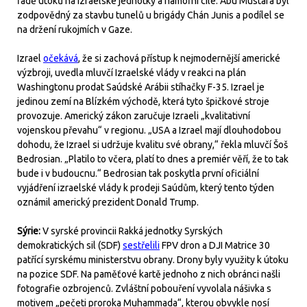
řadě útoků na izraelské jednotky a námořní cíle. Abu Mustafa byl
zodpovědný za stavbu tunelů u brigády Chán Junis a podílel se
na držení rukojmích v Gaze.
Izrael
očekává
, že si zachová přístup k nejmodernější americké
výzbroji, uvedla mluvčí Izraelské vlády v reakci na plán
Washingtonu prodat Saúdské Arábii stíhačky F-35. Izrael je
jedinou zemí na Blízkém východě, která tyto špičkové stroje
provozuje. Americký zákon zaručuje Izraeli „kvalitativní
vojenskou převahu“ v regionu. „USA a Izrael mají dlouhodobou
dohodu, že Izrael si udržuje kvalitu své obrany,“ řekla mluvčí Šoš
Bedrosian. „Platilo to včera, platí to dnes a premiér věří, že to tak
bude i v budoucnu.“ Bedrosian tak poskytla první oficiální
vyjádření izraelské vlády k prodeji Saúdům, který tento týden
oznámil americký prezident Donald Trump.
Sýrie:
V syrské provincii Rakká jednotky Syrských
demokratických sil (SDF)
sestřelili
FPV dron a DJI Matrice 30
patřící syrskému ministerstvu obrany. Drony byly využity k útoku
na pozice SDF. Na paměťové kartě jednoho z nich obránci našli
fotografie ozbrojenců. Zvláštní pobouření vyvolala nášivka s
motivem „pečeti proroka Muhammada“, kterou obvykle nosí