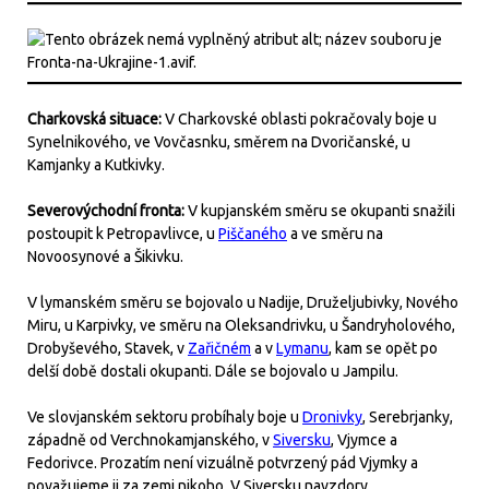
Charkovská situace:
V Charkovské oblasti pokračovaly boje u
Synelnikového, ve Vovčasnku, směrem na Dvoričanské, u
Kamjanky a Kutkivky.
Severovýchodní fronta:
V kupjanském směru se okupanti snažili
postoupit k Petropavlivce, u
Piščaného
a ve směru na
Novoosynové a Šikivku.
V lymanském směru se bojovalo u Nadije, Druželjubivky, Nového
Miru, u Karpivky, ve směru na Oleksandrivku, u Šandryholového,
Drobyševého, Stavek, v
Zařičném
a v
Lymanu
, kam se opět po
delší době dostali okupanti. Dále se bojovalo u Jampilu.
Ve slovjanském sektoru probíhaly boje u
Dronivky
, Serebrjanky,
západně od Verchnokamjanského, v
Siversku
, Vjymce a
Fedorivce. Prozatím není vizuálně potvrzený pád Vjymky a
považujeme ji za zemi nikoho. V Siversku navzdory