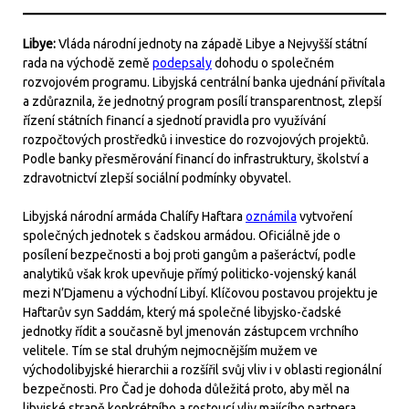
Libye:
Vláda národní jednoty na západě Libye a Nejvyšší státní
rada na východě země
podepsaly
dohodu o společném
rozvojovém programu. Libyjská centrální banka ujednání přivítala
a zdůraznila, že jednotný program posílí transparentnost, zlepší
řízení státních financí a sjednotí pravidla pro využívání
rozpočtových prostředků i investice do rozvojových projektů.
Podle banky přesměrování financí do infrastruktury, školství a
zdravotnictví zlepší sociální podmínky obyvatel.
Libyjská národní armáda Chalífy Haftara
oznámila
vytvoření
společných jednotek s čadskou armádou. Oficiálně jde o
posílení bezpečnosti a boj proti gangům a pašeráctví, podle
analytiků však krok upevňuje přímý politicko-vojenský kanál
mezi N’Djamenu a východní Libyí. Klíčovou postavou projektu je
Haftarův syn Saddám, který má společné libyjsko-čadské
jednotky řídit a současně byl jmenován zástupcem vrchního
velitele. Tím se stal druhým nejmocnějším mužem ve
východolibyjské hierarchii a rozšířil svůj vliv i v oblasti regionální
bezpečnosti. Pro Čad je dohoda důležitá proto, aby měl na
libyjské straně konkrétního a rostoucí vliv majícího partnera,