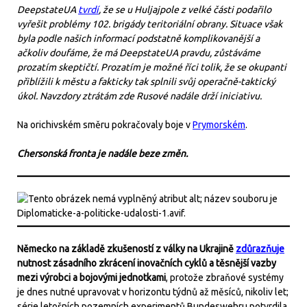
DeepstateUA
tvrdí
, že se u Huljajpole z velké části podařilo
vyřešit problémy 102. brigády teritoriální obrany. Situace však
byla podle našich informací podstatně komplikovanější a
ačkoliv doufáme, že má DeepstateUA pravdu, zůstáváme
prozatím skeptičtí. Prozatím je možné říci tolik, že se okupanti
přiblížili k městu a fakticky tak splnili svůj operačně-taktický
úkol. Navzdory ztrátám zde Rusové nadále drží iniciativu.
Na orichivském směru pokračovaly boje v
Prymorském
.
Chersonská fronta je nadále beze změn.
Německo na základě zkušeností z války na Ukrajině
zdůrazňuje
nutnost zásadního zkrácení inovačních cyklů a těsnější vazby
mezi výrobci a bojovými jednotkami
, protože zbraňové systémy
je dnes nutné upravovat v horizontu týdnů až měsíců, nikoliv let;
série letošních pozemních experimentů Bundeswehru potvrdila,