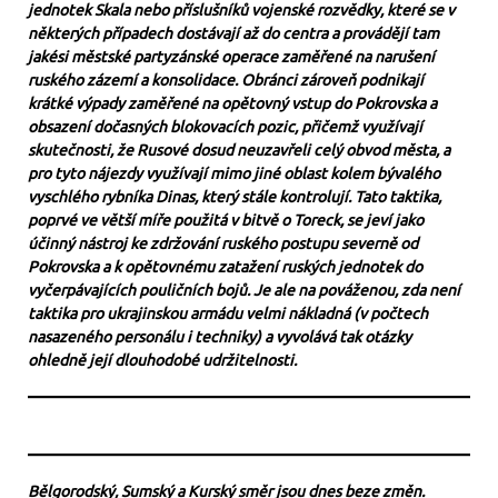
jednotek Skala nebo příslušníků vojenské rozvědky, které se v
některých případech dostávají až do centra a provádějí tam
jakési městské partyzánské operace zaměřené na narušení
ruského zázemí a konsolidace. Obránci zároveň podnikají
krátké výpady zaměřené na opětovný vstup do Pokrovska a
obsazení dočasných blokovacích pozic, přičemž využívají
skutečnosti, že Rusové dosud neuzavřeli celý obvod města, a
pro tyto nájezdy využívají mimo jiné oblast kolem bývalého
vyschlého rybníka Dinas, který stále kontrolují. Tato taktika,
poprvé ve větší míře použitá v bitvě o Toreck, se jeví jako
účinný nástroj ke zdržování ruského postupu severně od
Pokrovska a k opětovnému zatažení ruských jednotek do
vyčerpávajících pouličních bojů. Je ale na pováženou, zda není
taktika pro ukrajinskou armádu velmi nákladná (v počtech
nasazeného personálu i techniky) a vyvolává tak otázky
ohledně její dlouhodobé udržitelnosti.
Bělgorodský, Sumský a Kurský směr jsou dnes beze změn.