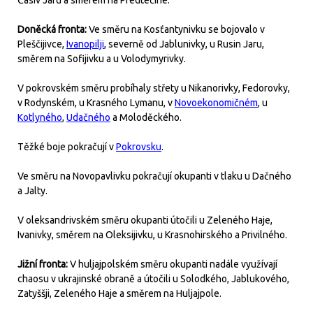
Časiv Jaru a směrem na Predtečiné.
Doněcká fronta:
Ve směru na Kosťantynivku se bojovalo v
Pleščijivce,
Ivanopilji
, severně od Jablunivky, u Rusin Jaru,
směrem na Sofijivku a u Volodymyrivky.
V pokrovském směru probíhaly střety u Nikanorivky, Fedorovky,
v Rodynském, u Krasného Lymanu, v
Novoekonomičném
, u
Kotlyného
,
Udačného
a Moloděckého.
Těžké boje pokračují v
Pokrovsku
.
Ve směru na Novopavlivku pokračují okupanti v tlaku u Dačného
a Jalty.
V oleksandrivském směru okupanti útočili u Zeleného Haje,
Ivanivky, směrem na Oleksijivku, u Krasnohirského a Privilného.
Jižní fronta:
V huljajpolském směru okupanti nadále využívají
chaosu v ukrajinské obraně a útočili u Solodkého, Jablukového,
Zatyššji, Zeleného Haje a směrem na Huljajpole.