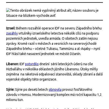
Izrael:
Během rozsáhlé operace IDF na severu Západního břehu
zasáhly
vrtulníky izraelského letectva několik cílů na podporu
pozemních jednotek, uvedla armáda. O obětech zatím nejsou
zprávy. Kromě razií v městech a vesnicích na severovýchodě
Západního břehu – včetně Tubasu, Tammúnu a al-Aqaby – nyní
IDF hlásí také nasazení jednotek ve městě Džanín.
Libanon:
IDF
potvrdilo
dnešní sérii leteckých úderů na cíle
Hizballáhu v několika oblastech jižního Libanonu. Útoky mířily
zejména na raketová odpalovací stanoviště, sklady zbraní a další
vojenské objekty této organizace.
Sýrie:
Sýrie po deseti letech
obnovila
provoz fosfátového
závodu v Homsu. Modernizovaný komplex má roční kapacitu 1,2
milionu tun.