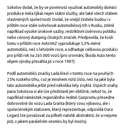
Sokolov dodal, že by se povinnost využívat automobily domácí
produkce měla týkat nejen státní služby, ale také všech státem
vlastněných společností. Dodal, že vnější činitele budou i v
příštím roce stále ovlivňovat automobilový trh v Rusku, zmínil
například vysoké úrokové sazby, restriktivní úvěrovou politiku
nebo cenový dumping čínských značek. Předpovídá, že kvůli
tomu v příštím roce AvtoVAZ vyprodukuje 3,3% méně
automobilů, než v letošním roce, a odhaduje celkovou produkci
pro příští rok na 265 000 vozů (pro srovnání, Škoda Auto tento
objem výroby přesáhla již v roce 1997).
Podíl automobilů značky Lada klesl v tomto roce na pouhých
25% ruského trhu, což je mnohem nižší číslo, než na jaké byla
tato automobilka ještě před několika lety zvyklá. Úspěch snahy
pana Sokolova si ale lze představit jen obtížně, neboť to, že
například náměstek regionálního ředitel Gazpromu přesedne
dobrovolně do vozu Lada Granta (který svou výbavou, ale i
společenským statusem, který reprezentuje, odpovídá Dacii
Logan) lze považovat za příběh natolik abstraktní, že si nejsme
jisti, v jakém paralelním vesmíru by byl možný.