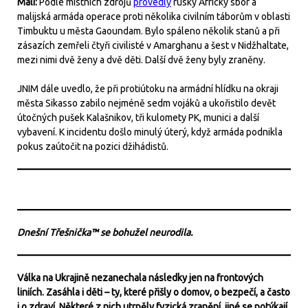
Mali:
Podle místních zdrojů
provedly
ruský Africký sbor a
malijská armáda operace proti několika civilním táborům v oblasti
Timbuktu u města Gaoundam. Bylo spáleno několik stanů a při
zásazích zemřeli čtyři civilisté v Amarghanu a šest v Nidžhaltate,
mezi nimi dvě ženy a dvě děti. Další dvě ženy byly zraněny.
JNIM dále uvedlo, že při protiútoku na armádní hlídku na okraji
města Sikasso zabilo nejméně sedm vojáků a ukořistilo devět
útočných pušek Kalašnikov, tři kulomety PK, munici a další
vybavení. K incidentu došlo minulý úterý, když armáda podnikla
pokus zaútočit na pozici džihádistů.
Dnešní Třešnička™ se bohužel neurodila.
Válka na Ukrajině nezanechala následky jen na frontových
liniích. Zasáhla i děti – ty, které přišly o domov, o bezpečí, a často
i o zdraví. Některé z nich utrpěly fyzická zranění, jiné se potýkají