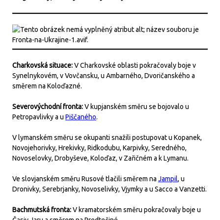
Charkovská situace:
V Charkovské oblasti pokračovaly boje v
Synelnykovém, v Vovčansku, u Ambarného, ​​Dvoričanského a
směrem na Koloďazné.
Severovýchodní fronta:
V kupjanském směru se bojovalo u
Petropavlivky a u
Piščaného
.
V lymanském směru se okupanti snažili postupovat u Kopanek,
Novojehorivky, Hrekivky, Ridkodubu, Karpivky, Seredného,
Novoselovky, Drobyševe, Koloďaz, v Zařičném a k Lymanu.
Ve slovjanském směru Rusové tlačili směrem na
Jampil
, u
Dronivky, Serebrjanky, Novoselivky, Vjymky a u Sacco a Vanzetti.
Bachmutská fronta:
V kramatorském směru pokračovaly boje u