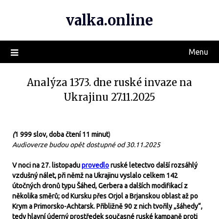
valka.online
Menu
Analýza 1373. dne ruské invaze na
Ukrajinu 27.11.2025
(
1 999 slov, doba čtení 11 minut
)
Audioverze budou opět dostupné od 30.11.2025
V noci na 27. listopadu
provedlo
ruské letectvo další rozsáhlý
vzdušný nálet, při němž na Ukrajinu vyslalo celkem 142
útočných dronů typu Šáhed, Gerbera a dalších modifikací z
několika směrů; od Kursku přes Orjol a Brjanskou oblast až po
Krym a Primorsko-Achtarsk. Přibližně 90 z nich tvořily „šáhedy“,
tedy hlavní úderný prostředek současné ruské kampaně proti