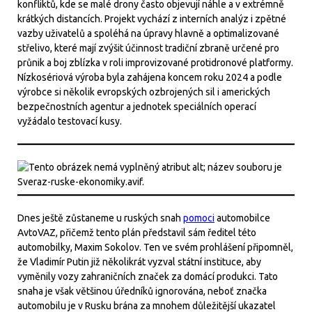
konfliktů, kde se malé drony často objevují náhle a v extrémně
krátkých distancích. Projekt vychází z interních analýz i zpětné
vazby uživatelů a spoléhá na úpravy hlavně a optimalizované
střelivo, které mají zvýšit účinnost tradiční zbraně určené pro
průnik a boj zblízka v roli improvizované protidronové platformy.
Nízkosériová výroba byla zahájena koncem roku 2024 a podle
výrobce si několik evropských ozbrojených sil i amerických
bezpečnostních agentur a jednotek speciálních operací
vyžádalo testovací kusy.
Dnes ještě zůstaneme u ruských snah
pomoci
automobilce
AvtoVAZ, přičemž tento plán představil sám ředitel této
automobilky, Maxim Sokolov. Ten ve svém prohlášení připomněl,
že Vladimír Putin již několikrát vyzval státní instituce, aby
vyměnily vozy zahraničních značek za domácí produkci. Tato
snaha je však většinou úředníků ignorována, neboť značka
automobilu je v Rusku brána za mnohem důležitější ukazatel