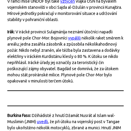
V rámci mise UNDOF byl také
vztyčen
vlajka OSN na bývalém
vojenském stanovišti v obci Sajda al-Džulán v provincii Kunajtira.
Mírové jednotky pokračují v monitorování situace a udržování
stability v pohraniční oblasti.
Irák:
V irácké provincii Sulajmáníja neznámí útočníci napadli
plynové pole Chor-Mor. Bojovníci
vypálili
několik raket směrem k
areálu; jedna zasáhla zásobník a způsobila několikahodinový
požár. Nikdo nebyl zraněn, ale těžba byla zastavena a dodávky
elektřiny v iráckém Kurdistánu klesly o 80 %. K útoku se nikdo
nepřihlásil. Irácké úřady jej označily za teroristický čin
poškozující zájmy obyvatel. Bagdád se domnívá, že za útokem
mohou stát proíránské milice. Plynové pole Chor-Mor bylo
opakovaně v minulosti terčem útoků.
Burkina Faso:
Džihádisté z hnutí Džamát Nusrát al Islam wal-
Muslimin (JNIM)
uvedli
, že při útoku na vojenský post v Tangae
bylo ukořistěno několik motocyklů, zbraně a munici. Hnutí JNIM