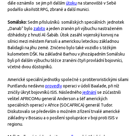
dále oznámilo se jim při dalším
útoku
na stanoviště v Sebě
podařilo ukořistit RPG, zbraně a další munici.
Somálsko:
Sedm příslušníků somálských speciálních jednotek
„Danab“ bylo
zabito
a jeden zraněn při výbuchu nastraženém
džihádisty z hnutí Al-Šabáb. Útok zasáhl vojenský konvoj na
silnici mezi městem Farsoli a americkou leteckou základnou
Balidagli na jihu země. Zničeno bylo také vozidlo s těžkým
kulometem DŠK. Na základně Barhou v jihozápadním Somálsku
byli při dalším výbuchu těžce zraněni čtyři provládní bojovníci,
včetně dvou důstojníků.
Americké speciální jednotky společně s protiteroristickými silami
Puntlandu nedávno
provedly
operaci v údolí Baalade, při níž
zničily úkryt bojovníků ISIS. Následného
jednání
se zúčastnili
velitel AFRICOMu generál Anderson a šéf amerických
speciálních operací v Africe (SOCAFRICA) generál Tudor.
Diskutovalo se především o možném zřízení trvalé americké
základny v Bosasu a o posílení spolupráce v boji proti ISIS v
regionu.