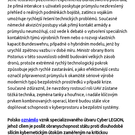
že přímá interakce s uživateli poskytuje průmyslu nezkreslený
přehled o reálných podmínkách bojiště, zatímco vojákům
umožňuje rychlejší řešení technických problémů. Současné
německé akviziční postupy však přímý kontakt armády a
průmyslu neumožňují, což vede k debatě o vytvoření speciálních
kontaktních týmů výrobních firem nebo o rozvoji vlastních
kapacit Bundeswehru, případně o hybridním modelu, jenž by
urychlil zpětnou vazbu i v době míru. Ministr obrany Boris
Pistorius v této souvislosti odmítl budování velkých zásob
dronů, protože extrémně rychlý technologický pokrok
způsobuje jejich rychlé zastarávání, a jako efektivnější cestu
označil připravenost průmyslu k okamžité sériové výrobě
moderních typů bezpilotních prostředků v případě krize.
Současně zdůraznil, že navzdory rostoucí roli UAV zůstane
těžká technika, zejména tanky a houfnice, i nadále klíčovým
prvkem kombinovaných operací, které budou stále více
doplňovat schopnosti v kyberprostoru a bezpilotní systémy.
Polsko
oznámilo
vznik specializovaného útvaru Cyber LEGION,
jehož cílem je posílit obranyschopnost státu proti dlouhodobě
sílícím kybernetickým útokům zaměřeným na kritickou