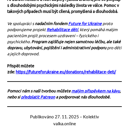
s dlouhodobými psychickými následky života ve válce. Pomoc v
takových případech musí být cílená, promyšlená a dlouhodobá.
Ve spolupráci s
nadačním fondem
Future for Ukraine
proto
podporujeme projekt
Rehabilitace dětí
, který pomáhá malým
pacientům projít procesem uzdravení – fyzického i
psychického.
Program zajišťuje nejen samotnou léčbu, ale také
dopravu, ubytování, pojištění i administrativní podporu
pro děti
a jejich doprovod.
Přispět můžete
zde:
https://futureforukraine.eu/donations/rehabilitace-deti/
Pomoci nám s naší tvorbou můžete
malým příspěvkem na kávu
,
nebo si
předplatit Patreon
a podporovat nás dlouhodobě.
Publikováno
27. 11. 2025
–
Kolektiv
valka.online