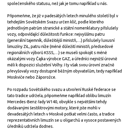
společenského statusu, než jak je tomu například u nás.
Připomeňme, že již v padesátých letech minulého století byl v
tehdejším Sovětském Svazu určen klíč, podle kterého
jednotlivým patrům stranické a státní nomenklatury příslušely
vozy, odpovídající důležitosti funkce: nejvyššímu patru
(generální tajemník, důležitější ministři,…) příslušely luxusní
limuzíny ZiL, patru níže (méně důležití ministři, předsedové
regionálních výborů KSSS,…) se museli spokojit s méně
okázalými vozy Čajka výrobce GAZ, a úředníci nejnižší úrovně
měli k dispozici služební Volhy. I ty však svou úrovní značně
převyšovaly vozy dostupné běžným obyvatelům, tedy například
Moskviče nebo Záporožce.
Po rozpadu Sovětského svazu a utvoření Ruské federace se
tato tradice udržela, připomeňme například oblibu limuzín
Mercedes-Benz řady W140, obvykle s největšími tehdy
dodávanými šestilitrovými motory, které jste mohli v
devadesátých letech v Moskvě potkat velmi často, a tradice
reprezentativních limuzín se u oligarchů a vysoce postavených
úředníků udržela dodnes.