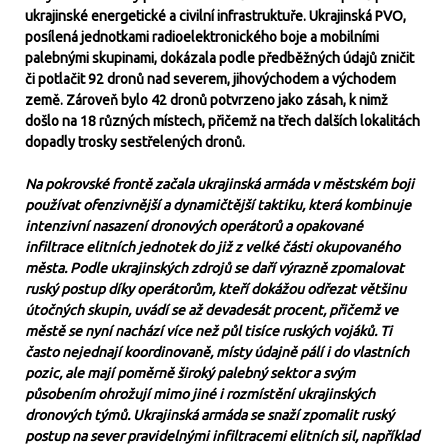
ukrajinské energetické a civilní infrastruktuře. Ukrajinská PVO,
posílená jednotkami radioelektronického boje a mobilními
palebnými skupinami, dokázala podle předběžných údajů zničit
či potlačit 92 dronů nad severem, jihovýchodem a východem
země. Zároveň bylo 42 dronů potvrzeno jako zásah, k nimž
došlo na 18 různých místech, přičemž na třech dalších lokalitách
dopadly trosky sestřelených dronů.
Na pokrovské frontě začala ukrajinská armáda v městském boji
používat ofenzivnější a dynamičtější taktiku, která kombinuje
intenzivní nasazení dronových operátorů a opakované
infiltrace elitních jednotek do již z velké části okupovaného
města. Podle ukrajinských zdrojů se daří výrazně zpomalovat
ruský postup díky operátorům, kteří dokážou odřezat většinu
útočných skupin, uvádí se až devadesát procent, přičemž ve
městě se nyní nachází více než půl tisíce ruských vojáků. Ti
často nejednají koordinovaně, místy údajně pálí i do vlastních
pozic, ale mají poměrně široký palebný sektor a svým
působením ohrožují mimo jiné i rozmístění ukrajinských
dronových týmů. Ukrajinská armáda se snaží zpomalit ruský
postup na sever pravidelnými infiltracemi elitních sil, například