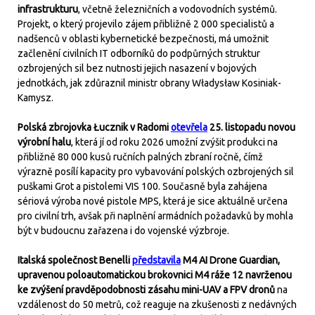
infrastrukturu
, včetně železničních a vodovodních systémů.
Projekt, o který projevilo zájem přibližně 2 000 specialistů a
nadšenců v oblasti kybernetické bezpečnosti, má umožnit
začlenění civilních IT odborníků do podpůrných struktur
ozbrojených sil bez nutnosti jejich nasazení v bojových
jednotkách, jak zdůraznil ministr obrany Władysław Kosiniak-
Kamysz.
Polská zbrojovka Łucznik v Radomi
otevřela
25. listopadu novou
výrobní halu
, která jí od roku 2026 umožní zvýšit produkci na
přibližně 80 000 kusů ručních palných zbraní ročně, čímž
výrazně posílí kapacity pro vybavování polských ozbrojených sil
puškami Grot a pistolemi VIS 100. Současně byla zahájena
sériová výroba nové pistole MPS, která je sice aktuálně určena
pro civilní trh, avšak při naplnění armádních požadavků by mohla
být v budoucnu zařazena i do vojenské výzbroje.
Italská společnost Benelli
představila
M4 AI Drone Guardian,
upravenou poloautomatickou brokovnici M4 ráže 12 navrženou
ke zvýšení pravděpodobnosti zásahu mini-UAV a FPV dronů
na
vzdálenost do 50 metrů, což reaguje na zkušenosti z nedávných