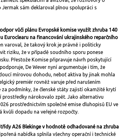
t zamezit spekulacím a avizoval, že rozhovory o
o Jermak sám deklaroval plnou spolupráci s
odpor vůči plánu Evropské komise využít zhruba 140
 u Euroclearu na financování ukrajinského reparčního
 varoval, že takový krok je právně i politicky
it riziku, že v případě soudního sporu ponese
sku. Přestože Komise připravuje návrh poskytující
 podporuje, De Wever nyní argumentuje i tím, že
doucí mírovou dohodu, neboť aktiva by jinak mohla
Belgický premiér rovněž varuje před narušením
 za podmínky, že členské státy zajistí okamžité krytí
ní prostředky nárokovalo zpět. Jako alternativu
 2026 prostřednictvím společné emise dluhopisů EU ve
tá kvůli dopadu na veřejné rozpočty.
y třídy A26 Blekinge v hodnotě odhadované na zhruba
ořená nabídka splnila všechny operační i technické