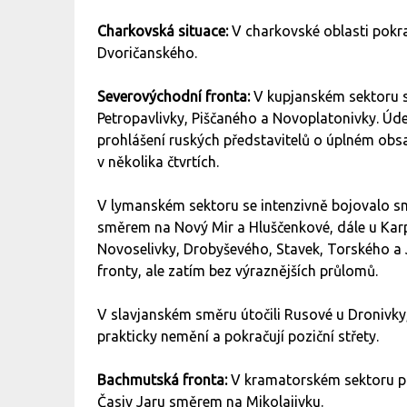
Charkovská situace:
V charkovské oblasti pokr
Dvoričanského.
Severovýchodní fronta:
V kupjanském sektoru s
Petropavlivky, Piščaného a Novoplatonivky. Úd
prohlášení ruských představitelů o úplném obs
v několika čtvrtích.
V lymanském sektoru se intenzivně bojovalo sm
směrem na Nový Mir a Hluščenkové, dále u Kar
Novoselivky, Drobyševého, Stavek, Torského a Ja
fronty, ale zatím bez výraznějších průlomů.
V slavjanském směru útočili Rusové u Dronivky,
prakticky nemění a pokračují poziční střety.
Bachmutská fronta:
V kramatorském sektoru p
Časiv Jaru směrem na Mikolajivku.