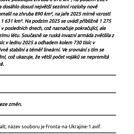
a dosáhlo dosud největší sezónní rozlohy nově
alil na zhruba 890 km², na jaře 2025 mírně vzrostl
a 1 631 km². Na podzim 2025 se uvádí přibližně 1 275
 posledních dnech, což naznačuje pokračující, ale
ímu létu. Současně se ruská invazní armáda zvětšila z
isíc v lednu 2025 a odhadem kolem 730 tisíc v
ivně stabilní a téměř lineární. Ve srovnání s tím se
ní, což ukazuje, že větší počet vojáků se nepromítá
ě.
beze změn.