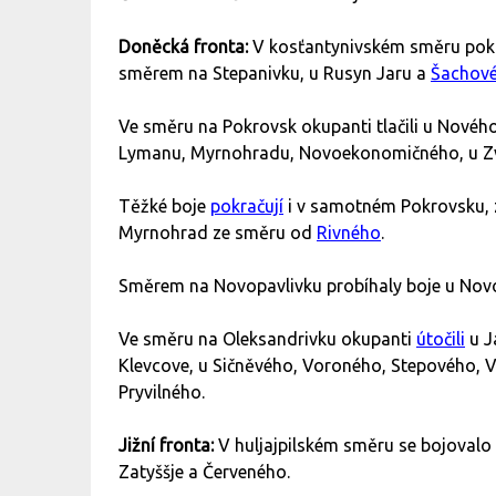
Doněcká fronta:
V kosťantynivském směru pokrač
směrem na Stepanivku, u Rusyn Jaru a
Šachov
Ve směru na Pokrovsk okupanti tlačili u Nové
Lymanu, Myrnohradu, Novoekonomičného, u Zv
Těžké boje
pokračují
i v samotném Pokrovsku, z
Myrnohrad ze směru od
Rivného
.
Směrem na Novopavlivku probíhaly boje u Nov
Ve směru na Oleksandrivku okupanti
útočili
u J
Klevcove, u Sičněvého, Voroného, Stepového, 
Pryvilného.
Jižní fronta:
V huljajpilském směru se bojovalo
Zatyššje a Červeného.