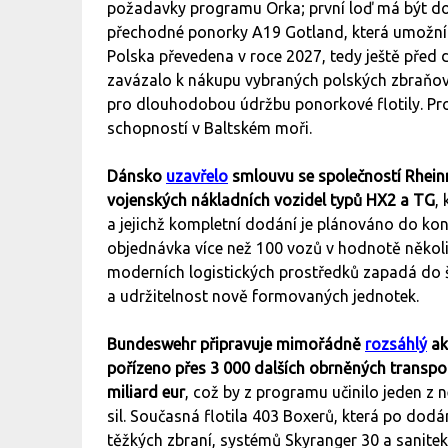
požadavky programu Orka; první loď má být dod
přechodné ponorky A19 Gotland, která umožní z
Polska převedena v roce 2027, tedy ještě před
zavázalo k nákupu vybraných polských zbraňov
pro dlouhodobou údržbu ponorkové flotily. Pro
schopností v Baltském moři.
Dánsko
uzavřelo
smlouvu se společností Rhein
vojenských nákladních vozidel typů HX2 a TG
,
a jejichž kompletní dodání je plánováno do kon
objednávka více než 100 vozů v hodnotě několika
moderních logistických prostředků zapadá do ši
a udržitelnost nově formovaných jednotek.
Bundeswehr připravuje mimořádně
rozsáhlý
ak
pořízeno přes 3 000 dalších obrněných trans
miliard eur
, což by z programu učinilo jeden z
sil. Současná flotila 403 Boxerů, která po dodá
těžkých zbraní, systémů Skyranger 30 a sanitek 