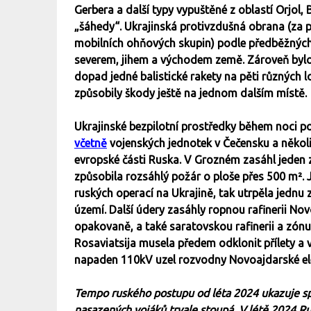
Gerbera a další typy vypuštěné z oblastí Orjol, B
„šáhedy“. Ukrajinská protivzdušná obrana (za p
mobilních ohňových skupin) podle předběžných 
severem, jihem a východem země. Zároveň byl
dopad jedné balistické rakety na pěti různých l
způsobily škody ještě na jednom dalším místě.
Ukrajinské bezpilotní prostředky během noci po
včetně
vojenských jednotek v Čečensku a několik
evropské části Ruska. V Grozném zasáhl jeden 
způsobila rozsáhlý požár o ploše přes 500 m².
ruských operací na Ukrajině, tak utrpěla jedn
území. Další údery zasáhly ropnou rafinerii Nov
opakovaně, a také saratovskou rafinerii a zónu 
Rosaviatsija musela předem odklonit přílety a 
napaden 110kV uzel rozvodny Novoajdarské ele
Tempo ruského postupu od léta 2024 ukazuje spíš
nasazených vojáků trvale stoupá. V létě 2024 R