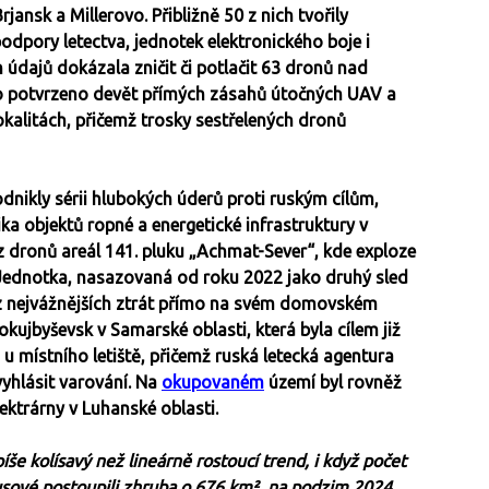
rjansk a Millerovo. Přibližně 50 z nich tvořily
odpory letectva, jednotek elektronického boje i
údajů dokázala zničit či potlačit 63 dronů nad
o potvrzeno devět přímých zásahů útočných UAV a
okalitách, přičemž trosky sestřelených dronů
dnikly sérii hlubokých úderů proti ruským cílům,
a objektů ropné a energetické infrastruktury v
z dronů areál 141. pluku „Achmat-Sever“, kde exploze
 Jednotka, nasazovaná od roku 2022 jako druhý sled
u z nejvážnějších ztrát přímo na svém domovském
okujbyševsk v Samarské oblasti, která byla cílem již
u místního letiště, přičemž ruská letecká agentura
vyhlásit varování. Na
okupovaném
území byl rovněž
ktrárny v Luhanské oblasti.
e kolísavý než lineárně rostoucí trend, i když počet
usové postoupili zhruba o 676 km², na podzim 2024