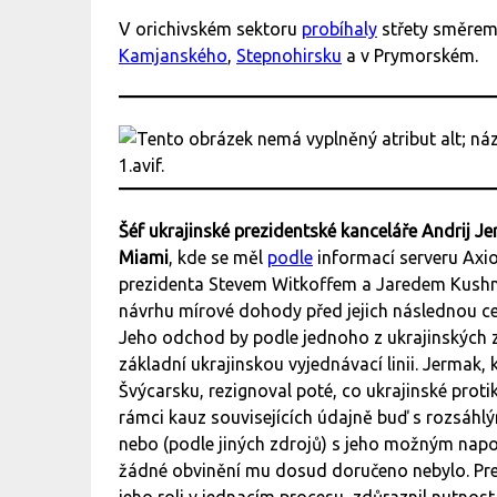
V orichivském sektoru
probíhaly
střety směrem
Kamjanského
,
Stepnohirsku
a v Prymorském.
Šéf ukrajinské prezidentské kanceláře Andrij 
Miami
, kde se měl
podle
informací serveru Axi
prezidenta Stevem Witkoffem a Jaredem Kushne
návrhu mírové dohody před jejich následnou c
Jeho odchod by podle jednoho z ukrajinských 
základní ukrajinskou vyjednávací linii. Jermak,
Švýcarsku, rezignoval poté, co ukrajinské prot
rámci kauz souvisejících údajně buď s rozsáhl
nebo (podle jiných zdrojů) s jeho možným napo
žádné obvinění mu dosud doručeno nebylo. Pr