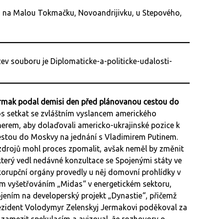
 na Malou Tokmačku, Novoandrijivku, u Stepového,
Jermak podal demisi den před plánovanou cestou do
os setkat se zvláštním vyslancem amerického
rem, aby dolaďovali americko-ukrajinské pozice k
estou do Moskvy na jednání s Vladimirem Putinem.
zdrojů mohl proces zpomalit, avšak neměl by změnit
 který vedl nedávné konzultace se Spojenými státy ve
ikorupční orgány provedly u něj domovní prohlídky v
ým vyšetřováním „Midas“ v energetickém sektoru,
jením na developerský projekt „Dynastie“, přičemž
ezident Volodymyr Zelenskyj Jermakovi poděkoval za