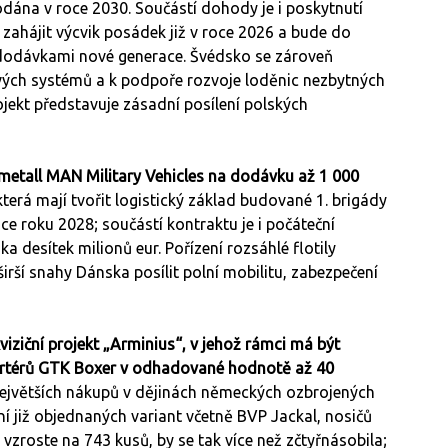
ána v roce 2030. Součástí dohody je i poskytnutí
ahájit výcvik posádek již v roce 2026 a bude do
 dodávkami nové generace. Švédsko se zároveň
ých systémů a k podpoře rozvoje loděnic nezbytných
jekt představuje zásadní posílení polských
metall MAN Military Vehicles na dodávku až 1 000
 která mají tvořit logistický základ budované 1. brigády
ce roku 2028; součástí kontraktu je i počáteční
 desítek milionů eur. Pořízení rozsáhlé flotily
rší snahy Dánska posílit polní mobilitu, zabezpečení
viziční projekt „Arminius“, v jehož rámci má být
portérů GTK Boxer v odhadované hodnotě až 40
 největších nákupů v dějinách německých ozbrojených
ní již objednaných variant včetně BVP Jackal, nosičů
vzroste na 743 kusů, by se tak více než zčtyřnásobila;