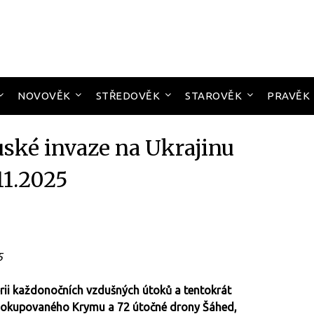
NOVOVĚK
STŘEDOVĚK
STAROVĚK
PRAVĚK
uské invaze na Ukrajinu
11.2025
5
rii každonočních vzdušných útoků a tentokrát
 z okupovaného Krymu a 72 útočné drony Šáhed,