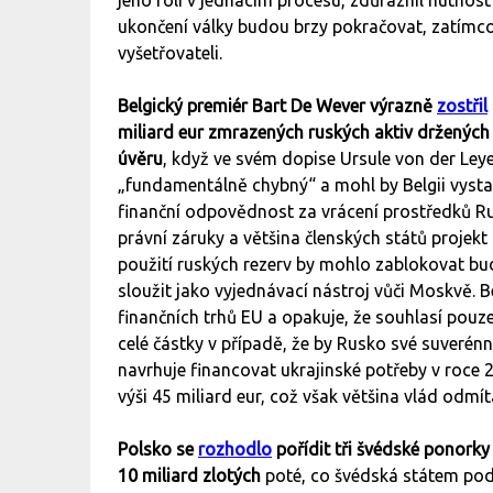
jeho roli v jednacím procesu, zdůraznil nutnos
ukončení války budou brzy pokračovat, zatímc
vyšetřovateli.
Belgický premiér Bart De Wever výrazně
zostřil
miliard eur zmrazených ruských aktiv držených
úvěru
, když ve svém dopise Ursule von der Leyen
„fundamentálně chybný“ a mohl by Belgii vystav
finanční odpovědnost za vrácení prostředků Ru
právní záruky a většina členských států projekt
použití ruských rezerv by mohlo zablokovat bu
sloužit jako vyjednávací nástroj vůči Moskvě. 
finančních trhů EU a opakuje, že souhlasí pouze
celé částky v případě, že by Rusko své suverén
navrhuje financovat ukrajinské potřeby v roce
výši 45 miliard eur, což však většina vlád odmí
Polsko se
rozhodlo
pořídit tři švédské ponork
10 miliard zlotých
poté, co švédská státem podp