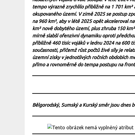
tempo výrazně zrychlilo přibližně na 1 701 km² 
okupovaného území. V zimě 2025 se postup zpom
na 960 km², aby v létě 2025 opět akceleroval n
km² nově dobytého území, plus zhruba 150 km² v
mírně slabší ofenzivní dynamiku oproti předchoz
přibližně 460 tisíc vojáků v lednu 2024 na 600 t
současnosti, přičemž růst počtů živé síly je relat
územní zisky v jednotlivých ročních obdobích mě
přímo a rovnoměrně do tempa postupu na front
Bělgorodský, Sumský a Kurský směr jsou dnes 