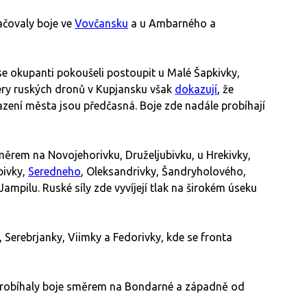
ačovaly boje ve
Vovčansku
a u Ambarného a
e okupanti pokoušeli postoupit u Malé Šapkivky,
ery ruských dronů v Kupjansku však
dokazují
, že
azení města jsou předčasná. Boje zde nadále probíhají
ěrem na Novojehorivku, Druželjubivku, u Hrekivky,
pivky,
Seredneho
, Oleksandrivky, Šandryholového,
mpilu. Ruské síly zde vyvíjejí tlak na širokém úseku
 Serebrjanky, Viimky a Fedorivky, kde se fronta
robíhaly boje směrem na Bondarné a západně od