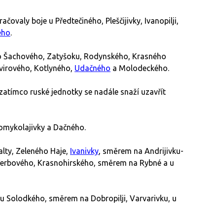
ovaly boje u Předtečiného, Pleščijivky, Ivanopilji,
ého
.
ho Šachového, Zatyšoku, Rodynského, Krasného
irového, Kotlyného,
Udačného
a Molodeckého.
atímco ruské jednotky se nadále snaží uzavřít
omykolajivky a Dačného.
alty, Zeleného Haje,
Ivanivky
, směrem na Andrijivku-
Verbového, Krasnohirského, směrem na Rybné a u
 u Solodkého, směrem na Dobropilji, Varvarivku, u