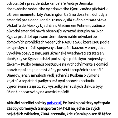
odvolal šéfa prezidentské kanceláře Andrije Jermaka,
dosavadního vedoucího vyjednávacího týmu. Změna přichází v
citlivém momentu, kdy Washington tlačí na dosažení dohody a
americký prezident Donald Trump vysílá svého emisara Steva
Witkoffa do Moskvy k jednání s Vladimirem Putinem, zatímco
původní americký návrh obsahující výrazné ústupky na úkor
Kyjeva prochází úpravami. Jermakovo náhlé odvolání po
domovních prohlídkách vedených NABU a SAP, které jsou podle
ukrajinských médií spojovány s korupční kauzou v energetice,
vyvolává obavy z narušení ukrajinské vyjednávací strategie v
době, kdy se Kyjev nachází pod silným politickým i vojenským
tlakem – Rusko pomalu postupuje na východní frontě a domácí
opozice požaduje demisi vlády po sérii korupčních skandálů.
Umerov, jenž v minulosti vedl jednání s Ruskem o výměně
zajatců a repatriaci padlých, má nyní obnovit kontinuitu
vyjednávání a zajistit, aby výsledky ženevských diskusí byly
účinně dopracovány na americké půdě.
Aktuální satelitní snímky
potvrzují
, že Rusko prakticky vyčerpalo
zásoby obrněných transportérů MT-LB na jedné ze svých
největších základen, 7004. arzenálu, kde zůstala pouze tři těžce