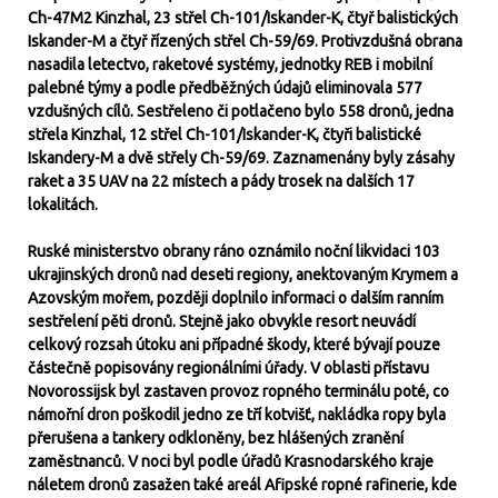
Ch-47M2 Kinzhal, 23 střel Ch-101/Iskander-K, čtyř balistických
Iskander-M a čtyř řízených střel Ch-59/69. Protivzdušná obrana
nasadila letectvo, raketové systémy, jednotky REB i mobilní
palebné týmy a podle předběžných údajů eliminovala 577
vzdušných cílů. Sestřeleno či potlačeno bylo 558 dronů, jedna
střela Kinzhal, 12 střel Ch-101/Iskander-K, čtyři balistické
Iskandery-M a dvě střely Ch-59/69. Zaznamenány byly zásahy
raket a 35 UAV na 22 místech a pády trosek na dalších 17
lokalitách.
Ruské ministerstvo obrany ráno oznámilo noční likvidaci 103
ukrajinských dronů nad deseti regiony, anektovaným Krymem a
Azovským mořem, později doplnilo informaci o dalším ranním
sestřelení pěti dronů. Stejně jako obvykle resort neuvádí
celkový rozsah útoku ani případné škody, které bývají pouze
částečně popisovány regionálními úřady. V oblasti přístavu
Novorossijsk byl zastaven provoz ropného terminálu poté, co
námořní dron poškodil jedno ze tří kotvišť, nakládka ropy byla
přerušena a tankery odkloněny, bez hlášených zranění
zaměstnanců. V noci byl podle úřadů Krasnodarského kraje
náletem dronů zasažen také areál Afipské ropné rafinerie, kde