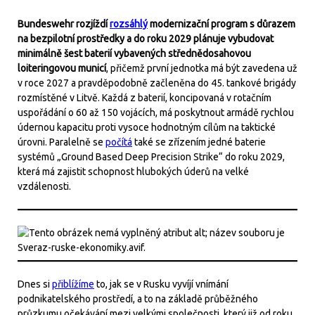
Bundeswehr rozjíždí
rozsáhlý
modernizační program s důrazem
na bezpilotní prostředky a do roku 2029 plánuje vybudovat
minimálně šest baterií vybavených střednědosahovou
loiteringovou municí
, přičemž první jednotka má být zavedena už
v roce 2027 a pravděpodobně začleněna do 45. tankové brigády
rozmístěné v Litvě. Každá z baterií, koncipovaná v rotačním
uspořádání o 60 až 150 vojácích, má poskytnout armádě rychlou
údernou kapacitu proti vysoce hodnotným cílům na taktické
úrovni. Paralelně se
počítá
také se zřízením jedné baterie
systémů „Ground Based Deep Precision Strike“ do roku 2029,
která má zajistit schopnost hlubokých úderů na velké
vzdálenosti.
Dnes si
přiblížíme
to, jak se v Rusku vyvíjí vnímání
podnikatelského prostředí, a to na základě průběžného
průzkumu očekávání mezi velkými společnosti, který již od roku