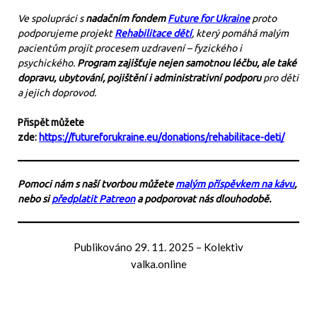
Ve spolupráci s
nadačním fondem
Future for Ukraine
proto
podporujeme projekt
Rehabilitace dětí
, který pomáhá malým
pacientům projít procesem uzdravení – fyzického i
psychického.
Program zajišťuje nejen samotnou léčbu, ale také
dopravu, ubytování, pojištění i administrativní podporu
pro děti
a jejich doprovod.
Přispět můžete
zde:
https://futureforukraine.eu/donations/rehabilitace-deti/
Pomoci nám s naší tvorbou můžete
malým příspěvkem na kávu
,
nebo si
předplatit Patreon
a podporovat nás dlouhodobě.
Publikováno
29. 11. 2025
–
Kolektiv
valka.online