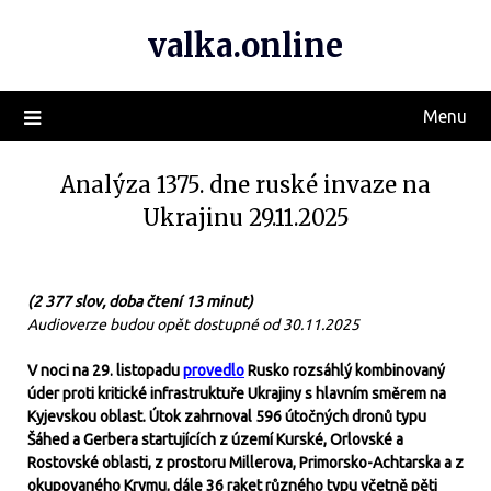
valka.online
Menu
Analýza 1375. dne ruské invaze na
Ukrajinu 29.11.2025
(2 377 slov, doba čtení 13 minut)
Audioverze budou opět dostupné od 30.11.2025
V noci na 29. listopadu
provedlo
Rusko rozsáhlý kombinovaný
úder proti kritické infrastruktuře Ukrajiny s hlavním směrem na
Kyjevskou oblast. Útok zahrnoval 596 útočných dronů typu
Šáhed a Gerbera startujících z území Kurské, Orlovské a
Rostovské oblasti, z prostoru Millerova, Primorsko-Achtarska a z
okupovaného Krymu, dále 36 raket různého typu včetně pěti