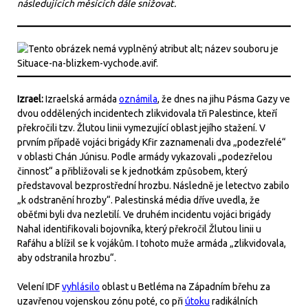
následujících měsících dále snižovat.
Izrael:
Izraelská armáda
oznámila
, že dnes na jihu Pásma Gazy ve
dvou oddělených incidentech zlikvidovala tři Palestince, kteří
překročili tzv. Žlutou linii vymezující oblast jejího stažení. V
prvním případě vojáci brigády Kfir zaznamenali dva „podezřelé“
v oblasti Chán Júnisu. Podle armády vykazovali „podezřelou
činnost“ a přibližovali se k jednotkám způsobem, který
představoval bezprostřední hrozbu. Následně je letectvo zabilo
„k odstranění hrozby“. Palestinská média dříve uvedla, že
oběťmi byli dva nezletilí. Ve druhém incidentu vojáci brigády
Nahal identifikovali bojovníka, který překročil Žlutou linii u
Rafáhu a blížil se k vojákům. I tohoto muže armáda „zlikvidovala,
aby odstranila hrozbu“.
Velení IDF
vyhlásilo
oblast u Betléma na Západním břehu za
uzavřenou vojenskou zónu poté, co při
útoku
radikálních