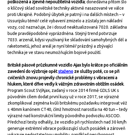
poškozená a zjevně nepoužitelná vozidla
; donedávna přitom šlo
o klíčový sklad sovětské techniky aktivně nasazované ve válce
proti Ukrajině. Podobný úbytek je patrný i na dalších místech – v
Ussurijsku téměř celé vybavení zmizelo a zůstaly jen nákladní
vozy, což naznačuje, že i dosud neaktualizovaná 7020. základna
bude pravděpodobně vyprázdněna. Stejný trend potvrzuje
7033. arzenál, kdysi využívaný ke skladování samohybných děl a
raketometů, jehož areál je nyní téměř prázdný a zbývající
technika je ve stavu neumožňujícím bojové použití.
Britské pásové průzkumné vozidlo Ajax bylo krátce po oficiálním
zavedení do výzbroje opět
staženo
ze služby poté, co se při
cvičeních znovu projevily chronické problémy s vibracemi a
hlukem, které dříve vedly k vážným zdravotním obtížím osádek
.
Program Scout SV/Ajax, zadaný v roce 2014 firmě GDLS UK s
původním cílem dodat první kusy už v roce 2017, se výrazně
zkomplikoval zejména kvůli britskému požadavku integrovat věž
s 40mm kanónem CT40, čímž hmotnost narostla na 40 tun – tedy
výrazně nad konstrukční limity původního podvozku ASCOD.
Předchozí testy odhalily, že vozidlo při rychlostech nad 30 km/h
generuje extrémní vibrace poškozující sluch posádek a zároveň
vykazuje nedostatečnou mobilitu, například neschopnost