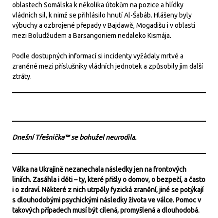
oblastech Somálska k několika útokům na pozice a hlídky
vládních sil, k nimž se přihlásilo hnutí Al-Šabáb. Hlášeny byly
výbuchy a ozbrojené přepady v Bajdawě, Mogadišu i v oblasti
mezi Boludžudem a Barsangoniem nedaleko Kismája.
Podle dostupných informací si incidenty vyžádaly mrtvé a
zraněné mezi příslušníky vládních jednotek a způsobily jim další
ztráty.
Dnešní Třešnička™ se bohužel neurodila.
Válka na Ukrajině nezanechala následky jen na frontových
liniích. Zasáhla i děti – ty, které přišly o domov, o bezpečí, a často
i o zdraví. Některé z nich utrpěly fyzická zranění, jiné se potýkají
s dlouhodobými psychickými následky života ve válce. Pomoc v
takových případech musí být cílená, promyšlená a dlouhodobá.