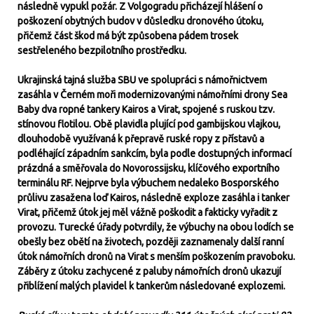
následně vypukl požár. Z Volgogradu přicházejí hlášení o
poškození obytných budov v důsledku dronového útoku,
přičemž část škod má být způsobena pádem trosek
sestřeleného bezpilotního prostředku.
Ukrajinská tajná služba SBU ve spolupráci s námořnictvem
zasáhla v Černém moři modernizovanými námořními drony Sea
Baby dva ropné tankery Kairos a Virat, spojené s ruskou tzv.
stínovou flotilou. Obě plavidla plující pod gambijskou vlajkou,
dlouhodobě využívaná k přepravě ruské ropy z přístavů a
podléhající západním sankcím, byla podle dostupných informací
prázdná a směřovala do Novorossijsku, klíčového exportního
terminálu RF. Nejprve byla výbuchem nedaleko Bosporského
průlivu zasažena loď Kairos, následně exploze zasáhla i tanker
Virat, přičemž útok jej měl vážně poškodit a fakticky vyřadit z
provozu. Turecké úřady potvrdily, že výbuchy na obou lodích se
obešly bez obětí na životech, později zaznamenaly další ranní
útok námořních dronů na Virat s menším poškozením pravoboku.
Záběry z útoku zachycené z paluby námořních dronů ukazují
přiblížení malých plavidel k tankerům následované explozemi.