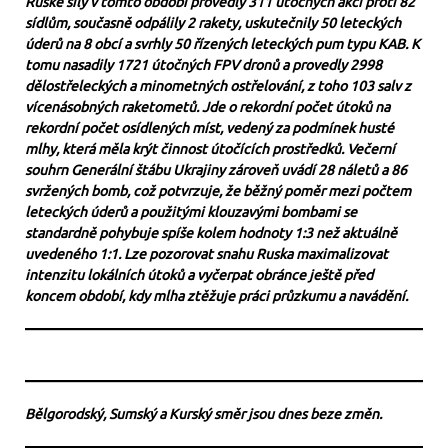
Ruské síly v tomto období provedly 311 útočných akcí proti 82
sídlům, současně odpálily 2 rakety, uskutečnily 50 leteckých
úderů na 8 obcí a svrhly 50 řízených leteckých pum typu KAB. K
tomu nasadily 1721 útočných FPV dronů a provedly 2998
dělostřeleckých a minometných ostřelování, z toho 103 salv z
vícenásobných raketometů. Jde o rekordní počet útoků na
rekordní počet osídlených míst, vedený za podmínek husté
mlhy, která měla krýt činnost útočících prostředků. Večerní
souhrn Generální štábu Ukrajiny zároveň uvádí 28 náletů a 86
svržených bomb, což potvrzuje, že běžný poměr mezi počtem
leteckých úderů a použitými klouzavými bombami se
standardně pohybuje spíše kolem hodnoty 1:3 než aktuálně
uvedeného 1:1. Lze pozorovat snahu Ruska maximalizovat
intenzitu lokálních útoků a vyčerpat obránce ještě před
koncem období, kdy mlha ztěžuje práci průzkumu a navádění.
Bělgorodský, Sumský a Kurský směr jsou dnes beze změn.