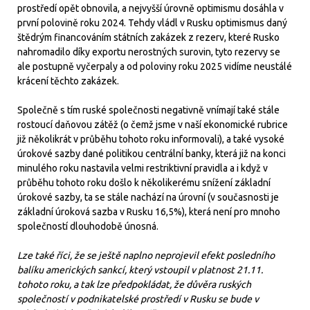
prostředí opět obnovila, a nejvyšší úrovně optimismu dosáhla v
první polovině roku 2024. Tehdy vládl v Rusku optimismus daný
štědrým financováním státních zakázek z rezerv, které Rusko
nahromadilo díky exportu nerostných surovin, tyto rezervy se
ale postupně vyčerpaly a od poloviny roku 2025 vidíme neustálé
krácení těchto zakázek.
Společně s tím ruské společnosti negativně vnímají také stále
rostoucí daňovou zátěž (o čemž jsme v naší ekonomické rubrice
již několikrát v průběhu tohoto roku informovali), a také vysoké
úrokové sazby dané politikou centrální banky, která již na konci
minulého roku nastavila velmi restriktivní pravidla a i když v
průběhu tohoto roku došlo k několikerému snížení základní
úrokové sazby, ta se stále nachází na úrovní (v současnosti je
základní úroková sazba v Rusku 16,5%), která není pro mnoho
společností dlouhodobě únosná.
Lze také říci, že se ještě naplno neprojevil efekt posledního
balíku amerických sankcí, který vstoupil v platnost 21.11.
tohoto roku, a tak lze předpokládat, že důvěra ruských
společností v podnikatelské prostředí v Rusku se bude v