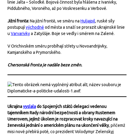
linie Jalta – Solodké. Bojová činnost byla hlášena z Ivanivky,
Piddubného, Voroného, až po Voskresenku a Verbové.
Jižní fronta:
Na jižní frontě, ve směru na
Huljajpil
, ruské síly
postupují
východně
od města a snaží se prorazit ukrajinské linie
u
Varvarivky
a Zatyššije. Boje se vedly i směrem na Zalené.
V Orichivském směru probíhají střety u Novoandrijivky,
Kamjanského a Prymorského.
Chersonská fronta je nadále beze změn.
Ukrajina
vyslala
do Spojených států delegaci vedenou
tajemníkem Rady národní bezpečnosti a obrany Rustemem
Umerovem, jejímž úkolem je rozpracovat kroky navazující na
ženevská jednání o americkém plánu na ukončení války
, přičemž
misi nově přebírá poté, co prezident Volodymyr Zelenskyj