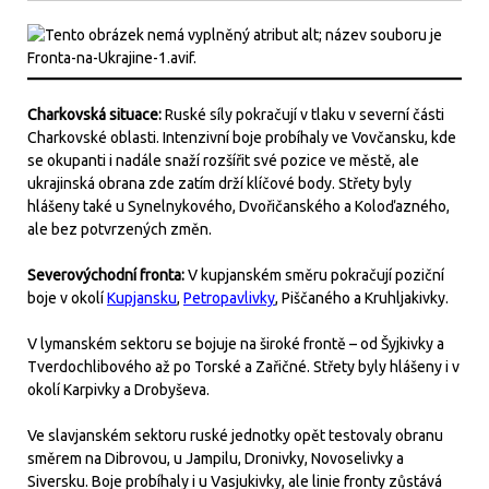
Charkovská situace:
Ruské síly pokračují v tlaku v severní části
Charkovské oblasti. Intenzivní boje probíhaly ve Vovčansku, kde
se okupanti i nadále snaží rozšířit své pozice ve městě, ale
ukrajinská obrana zde zatím drží klíčové body. Střety byly
hlášeny také u Synelnykového, Dvořičanského a Koloďazného,
ale bez potvrzených změn.
Severovýchodní fronta:
V kupjanském směru pokračují poziční
boje v okolí
Kupjansku
,
Petropavlivky
, Piščaného a Kruhljakivky.
V lymanském sektoru se bojuje na široké frontě – od Šyjkivky a
Tverdochlibového až po Torské a Zařičné. Střety byly hlášeny i v
okolí Karpivky a Drobyševa.
Ve slavjanském sektoru ruské jednotky opět testovaly obranu
směrem na Dibrovou, u Jampilu, Dronivky, Novoselivky a
Siversku. Boje probíhaly i u Vasjukivky, ale linie fronty zůstává