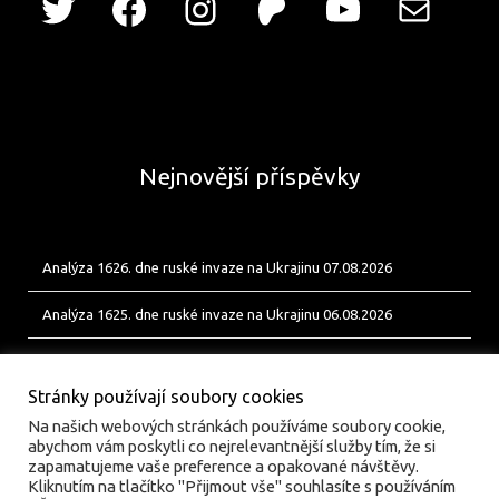
Nejnovější příspěvky
Analýza 1626. dne ruské invaze na Ukrajinu 07.08.2026
Analýza 1625. dne ruské invaze na Ukrajinu 06.08.2026
Analýza 1624. dne ruské invaze na Ukrajinu 05.08.2026
Stránky používají soubory cookies
Na našich webových stránkách používáme soubory cookie,
abychom vám poskytli co nejrelevantnější služby tím, že si
zapamatujeme vaše preference a opakované návštěvy.
Kliknutím na tlačítko "Přijmout vše" souhlasíte s používáním