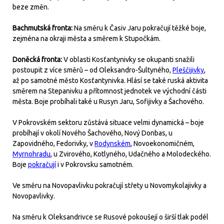
beze změn.
Bachmutská fronta:
Na směru k Časiv Jaru pokračují těžké boje,
zejména na okraji města a směrem k Stupočkám.
Doněcká fronta:
V oblasti Kosťantynivky se okupanti snažili
postoupit z více směrů – od Oleksandro-Šultyného,
Pleščijivky
,
až po samotné město Kosťantynivka. Hlásí se také ruská aktivita
směrem na Stepanivku a přítomnost jednotek ve východní části
města. Boje probíhali také u Rusyn Jaru, Sofijivky a Šachového.
V Pokrovském sektoru zůstává situace velmi dynamická – boje
probíhají v okolí Nového Šachového, Nový Donbas, u
Zapovidného, Fedorivky, v
Rodynském
, Novoekonomičném,
Myrnohradu
, u Zvirového, Kotlyného, Udačného a Molodeckého.
Boje
pokračují
i v Pokrovsku samotném.
Ve směru na Novopavlivku pokračují střety u Novomykolajivky a
Novopavlivky.
Na směru k Oleksandrivce se Rusové pokoušejí o širší tlak podél