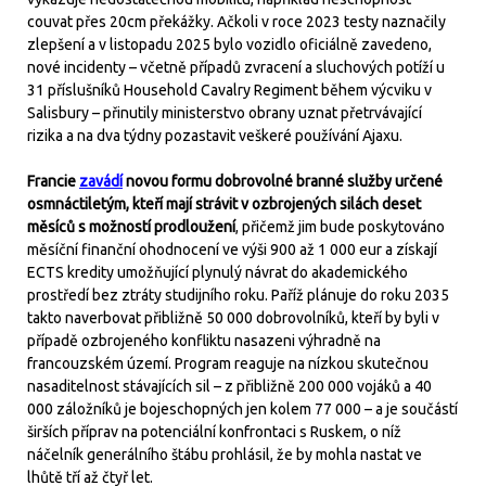
couvat přes 20cm překážky. Ačkoli v roce 2023 testy naznačily
zlepšení a v listopadu 2025 bylo vozidlo oficiálně zavedeno,
nové incidenty – včetně případů zvracení a sluchových potíží u
31 příslušníků Household Cavalry Regiment během výcviku v
Salisbury – přinutily ministerstvo obrany uznat přetrvávající
rizika a na dva týdny pozastavit veškeré používání Ajaxu.
Francie
zavádí
novou formu dobrovolné branné služby určené
osmnáctiletým, kteří mají strávit v ozbrojených silách deset
měsíců s možností prodloužení
, přičemž jim bude poskytováno
měsíční finanční ohodnocení ve výši 900 až 1 000 eur a získají
ECTS kredity umožňující plynulý návrat do akademického
prostředí bez ztráty studijního roku. Paříž plánuje do roku 2035
takto naverbovat přibližně 50 000 dobrovolníků, kteří by byli v
případě ozbrojeného konfliktu nasazeni výhradně na
francouzském území. Program reaguje na nízkou skutečnou
nasaditelnost stávajících sil – z přibližně 200 000 vojáků a 40
000 záložníků je bojeschopných jen kolem 77 000 – a je součástí
širších příprav na potenciální konfrontaci s Ruskem, o níž
náčelník generálního štábu prohlásil, že by mohla nastat ve
lhůtě tří až čtyř let.