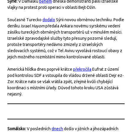
Sýrie:
V Damašku
během
dneška demonstranti pálili izraelské
vlajky na protest proti operaci v oblasti Bejt-Džin.
Současně Turecko
dodalo
Sýrii novou obrněnou techniku. Podle
deníku
Israel Hayom
předala Ankara novému syrskému vedení
zásilku tureckých obrněných transportérů už v minulém měsíci.
Izraelské zpravodajské služby tyto přesuny pozorně sledují,
protože transportéry nedávno zmizely z izraelských
sledovacích systémů, což v Tel Avivu vyvolává rostoucí obavy z
jejich možného rozmístění mimo kontrolované oblasti.
Americká hlídka dnes poprvé krátce
překročila
Eufrat z území
pod kontrolou SDF a vstoupila do vládou držené oblasti Dejr ez-
Zor. Krátce nato se však vrátila zpět, zřejmě kvůli chybějící
koordinaci s místními úřady. Důvod tohoto kroku USA zůstává
nejasný.
Somálsko:
V posledních
dnech
došlo v jižních a jihozápadních