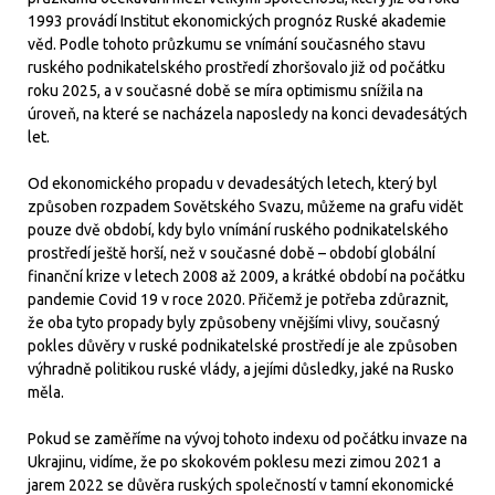
1993 provádí Institut ekonomických prognóz Ruské akademie
věd. Podle tohoto průzkumu se vnímání současného stavu
ruského podnikatelského prostředí zhoršovalo již od počátku
roku 2025, a v současné době se míra optimismu snížila na
úroveň, na které se nacházela naposledy na konci devadesátých
let.
Od ekonomického propadu v devadesátých letech, který byl
způsoben rozpadem Sovětského Svazu, můžeme na grafu vidět
pouze dvě období, kdy bylo vnímání ruského podnikatelského
prostředí ještě horší, než v současné době – období globální
finanční krize v letech 2008 až 2009, a krátké období na počátku
pandemie Covid 19 v roce 2020. Přičemž je potřeba zdůraznit,
že oba tyto propady byly způsobeny vnějšími vlivy, současný
pokles důvěry v ruské podnikatelské prostředí je ale způsoben
výhradně politikou ruské vlády, a jejími důsledky, jaké na Rusko
měla.
Pokud se zaměříme na vývoj tohoto indexu od počátku invaze na
Ukrajinu, vidíme, že po skokovém poklesu mezi zimou 2021 a
jarem 2022 se důvěra ruských společností v tamní ekonomické