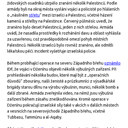
židovských osadníků utrpělo zranění několik Palestinců. Podle
armády byli na okraj města vysláni vojáci a policisté po hlášeních
o „násilném
střetu
“ mezi Izraelci a Palestinci, včetně házení
kamenů a střelby na Palestince. Červený půlměsíc uvedl, že
zraněno bylo deset Palestinců, jeden z nich střelou. Armáda
uvádí, že nasadila prostředky k rozhánění davu a oblast vyhlásila
za uzavřenou, což pravděpodobně omezí pohyb místních
Palestinců. Několik Izraelců bylo rovněž zraněno, ale odmítli
lékařskou péči. Incident vyšetřuje izraelská policie.
Během probíhající operace na severu Západního břehu
oznámilo
IDF, že vojáci v Dženínu objevili několik výbušných zařízení. Při
prohledávání několika budov, které mají být z „operačních
důvodů“ zbourány, našli ženisté a průzkumníci z výsadkářské
brigády starou dílnu na výrobu výbušnin, munici, několik bomb a
další zbraně. Armáda zveřejnila video, na němž jsou výbušná
zařízení během zásahu zneškodňována. Kromě operace v
Dženínu pokračují izraelské síly také v akcích v dalších městech
a vesnicích na severovýchodě Západního břehu, včetně
Tubbasu, Tammúnu a al-Aqaby.