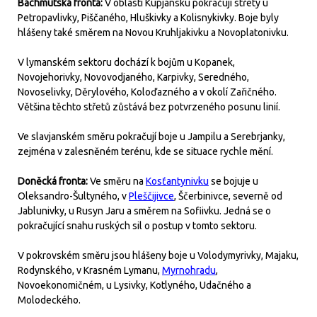
Bachmutská fronta:
V oblasti Kupjansku pokračují střety u
Petropavlivky, Piščaného, Hluškivky a Kolisnykivky. Boje byly
hlášeny také směrem na Novou Kruhljakivku a Novoplatonivku.
V lymanském sektoru dochází k bojům u Kopanek,
Novojehorivky, Novovodjaného, Karpivky, Seredného,
Novoselivky, Děrylového, Koloďazného a v okolí Zařičného.
Většina těchto střetů zůstává bez potvrzeného posunu linií.
Ve slavjanském směru pokračují boje u Jampilu a Serebrjanky,
zejména v zalesněném terénu, kde se situace rychle mění.
Doněcká fronta:
Ve směru na
Kosťantynivku
se bojuje u
Oleksandro-Šultyného, v
Pleščijivce
, Ščerbinivce, severně od
Jablunivky, u Rusyn Jaru a směrem na Sofiivku. Jedná se o
pokračující snahu ruských sil o postup v tomto sektoru.
V pokrovském směru jsou hlášeny boje u Volodymyrivky, Majaku,
Rodynského, v Krasném Lymanu,
Myrnohradu
,
Novoekonomičném, u Lysivky, Kotlyného, Udačného a
Molodeckého.