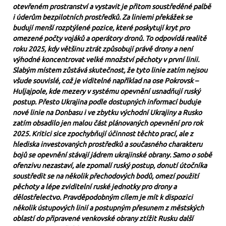
otevřeném prostranství a vystavit je přitom soustředěné palbě
i úderům bezpilotních prostředků. Za liniemi překážek se
budují menší rozptýlené pozice, které poskytují kryt pro
omezené počty vojáků a operátory dronů. To odpovídá realitě
roku 2025, kdy většinu ztrát způsobují právě drony a není
výhodné koncentrovat velké množství pěchoty v první linii.
Slabým místem zůstává skutečnost, že tyto linie zatím nejsou
všude souvislé, což je viditelné například na ose Pokrovsk –
Huljajpole, kde mezery v systému opevnění usnadňují ruský
postup. Přesto Ukrajina podle dostupných informací buduje
nové linie na Donbasu i ve zbytku východní Ukrajiny a Rusko
zatím obsadilo jen malou část plánovaných opevnění pro rok
2025. Kritici sice zpochybňují účinnost těchto prací, ale z
hlediska investovaných prostředků a současného charakteru
bojů se opevnění stávají jádrem ukrajinské obrany. Samo o sobě
ofenzivu nezastaví, ale zpomalí ruský postup, donutí útočníka
soustředit se na několik přechodových bodů, omezí použití
pěchoty a lépe zviditelní ruské jednotky pro drony a
dělostřelectvo. Pravděpodobným cílem je mít k dispozici
několik ústupových linií a postupným přesunem z městských
oblastí do připravené venkovské obrany ztížit Rusku další