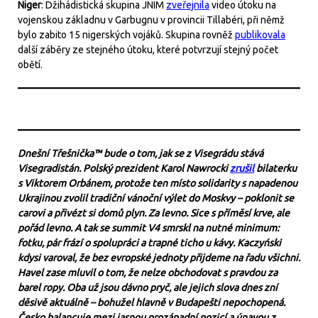
Niger
: Džihádistická skupina JNIM
zveřejnila
video útoku na
vojenskou základnu v Garbugnu v provincii Tillabéri, při němž
bylo zabito 15 nigerských vojáků. Skupina rovněž
publikovala
další záběry ze stejného útoku, které potvrzují stejný počet
obětí.
Dnešní Třešnička™ bude o tom, jak se z Visegrádu stává
Visegradistán. Polský prezident Karol Nawrocki
zrušil
bilaterku
s Viktorem Orbánem, protože ten místo solidarity s napadenou
Ukrajinou zvolil tradiční vánoční výlet do Moskvy – poklonit se
carovi a přivézt si domů plyn. Za levno. Sice s příměsí krve, ale
pořád levno. A tak se summit V4 smrskl na nutné minimum:
fotku, pár frází o spolupráci a trapné ticho u kávy. Kaczyński
kdysi varoval, že bez evropské jednoty přijdeme na řadu všichni.
Havel zase mluvil o tom, že nelze obchodovat s pravdou za
barel ropy. Oba už jsou dávno pryč, ale jejich slova dnes zní
děsivě aktuálně – bohužel hlavně v Budapešti nepochopená.
Česko balancuje mezi jasnou prozápadní pozicí a únavou z