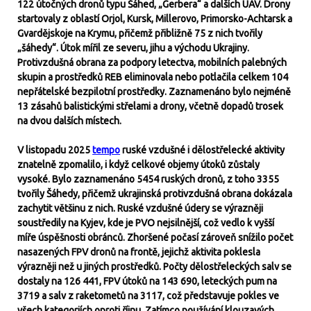
122 útočných dronů typu Šáhed, „Gerbera“ a dalších UAV. Drony
startovaly z oblastí Orjol, Kursk, Millerovo, Primorsko-Achtarsk a
Gvardějskoje na Krymu, přičemž přibližně 75 z nich tvořily
„šáhedy“. Útok mířil ze severu, jihu a východu Ukrajiny.
Protivzdušná obrana za podpory letectva, mobilních palebných
skupin a prostředků REB eliminovala nebo potlačila celkem 104
nepřátelské bezpilotní prostředky. Zaznamenáno bylo nejméně
13 zásahů balistickými střelami a drony, včetně dopadů trosek
na dvou dalších místech.
V listopadu 2025
tempo
ruské vzdušné i dělostřelecké aktivity
znatelně zpomalilo, i když celkové objemy útoků zůstaly
vysoké. Bylo zaznamenáno 5454 ruských dronů, z toho 3355
tvořily Šáhedy, přičemž ukrajinská protivzdušná obrana dokázala
zachytit většinu z nich. Ruské vzdušné údery se výrazněji
soustředily na Kyjev, kde je PVO nejsilnější, což vedlo k vyšší
míře úspěšnosti obránců. Zhoršené počasí zároveň snížilo počet
nasazených FPV dronů na frontě, jejichž aktivita poklesla
výrazněji než u jiných prostředků. Počty dělostřeleckých salv se
dostaly na 126 441, FPV útoků na 143 690, leteckých pum na
3719 a salv z raketometů na 3117, což představuje pokles ve
všech kategoriích oproti říjnu. Zatímco používání klouzavých