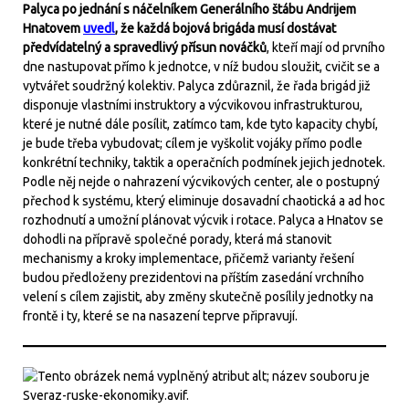
Palyca po jednání s náčelníkem Generálního štábu Andrijem
Hnatovem
uvedl
, že každá bojová brigáda musí dostávat
předvídatelný a spravedlivý přísun nováčků
, kteří mají od prvního
dne nastupovat přímo k jednotce, v níž budou sloužit, cvičit se a
vytvářet soudržný kolektiv. Palyca zdůraznil, že řada brigád již
disponuje vlastními instruktory a výcvikovou infrastrukturou,
které je nutné dále posílit, zatímco tam, kde tyto kapacity chybí,
je bude třeba vybudovat; cílem je vyškolit vojáky přímo podle
konkrétní techniky, taktik a operačních podmínek jejich jednotek.
Podle něj nejde o nahrazení výcvikových center, ale o postupný
přechod k systému, který eliminuje dosavadní chaotická a ad hoc
rozhodnutí a umožní plánovat výcvik i rotace. Palyca a Hnatov se
dohodli na přípravě společné porady, která má stanovit
mechanismy a kroky implementace, přičemž varianty řešení
budou předloženy prezidentovi na příštím zasedání vrchního
velení s cílem zajistit, aby změny skutečně posílily jednotky na
frontě i ty, které se na nasazení teprve připravují.