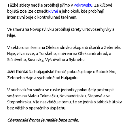
Těžké střety nadále probíhají přímo v
Pokrovsku
. Za klíčové
bojiště zde lze označit
Rivné
a jeho okolí, kde probíhají
intenzivní boje o kontrolu nad terénem.
Ve směru na Novopavlivku probíhají střety u Novoserhijivky a
Filije.
V sektoru směrem na Oleksandrivku okupanti útočili u Zeleného
Haje, v Ivanivce, u Torského, směrem na Oleksandrohrad, u
Sičněvého, Sosnivky, Vyšněvého a Rybného.
Jižní fronta:
Na huljajpilské frontě pokračují boje u Solodkého,
Zeleného Haje a východně od Huljajpilu.
V orichivském směru se ruské jednotky pokoušely postoupit
směrem na Malou Tokmačku, Novoandrijivku, Stepové a ve
Stepnohirsku. Vše nasvědčuje tomu, že se jedná o taktické útoky
bez většího operačního úspěchu.
Chersonská fronta je nadále beze změn.