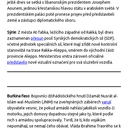
ještě dnes se setká s libanonským prezidentem Josephem
Aounem, jedinou křesťanskou hlavou státu v arabském světě. V
prezidentském paláci poté pronese projev před představiteli
země a zástupci diplomatického sboru.
Sýrie
: Z města At-Tabka, ležícího západně od Rakká, byl dnes
zaznamenán
přesun
posil Syrských demokratických sil (SDF),
včetně jednotek speciálních sil, které mají zřídit nové kontrolní
stanoviště na trase Rakka–Aleppo, směrem do východní části
provincie Aleppo. Ministerstvo vnitra zároveň oficiálně
představilo
nové vizuální označení pro svá služební vozidla.
Burkina Faso
: Bojovníci džihádistického hnutí Džamát Nusrát al-
Islám wal-Muslimín (JNIM) na zveřejněných záběrech
varují
obyvatele vesnic, že pokud armádě nahlásí jakékoli vozidlo či
motorku, jejich domovy dopadnou stejně jako ty, které podle
nich s armádou spolupracovaly. Tvrdí, že ti, kdo vojákům
nepomáhají, se nemají čeho obávat. Vláda Ibrahima Traorého se k