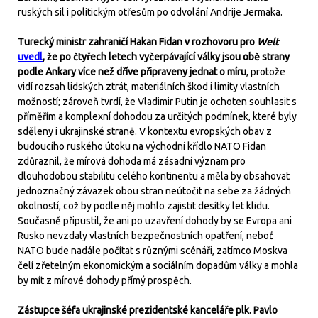
ruských sil i politickým otřesům po odvolání Andrije Jermaka.
Turecký ministr zahraničí Hakan Fidan v rozhovoru pro
Welt
uvedl
, že po čtyřech letech vyčerpávající války jsou obě strany
podle Ankary více než dříve připraveny jednat o míru
, protože
vidí rozsah lidských ztrát, materiálních škod i limity vlastních
možností; zároveň tvrdí, že Vladimir Putin je ochoten souhlasit s
příměřím a komplexní dohodou za určitých podmínek, které byly
sděleny i ukrajinské straně. V kontextu evropských obav z
budoucího ruského útoku na východní křídlo NATO Fidan
zdůraznil, že mírová dohoda má zásadní význam pro
dlouhodobou stabilitu celého kontinentu a měla by obsahovat
jednoznačný závazek obou stran neútočit na sebe za žádných
okolností, což by podle něj mohlo zajistit desítky let klidu.
Současně připustil, že ani po uzavření dohody by se Evropa ani
Rusko nevzdaly vlastních bezpečnostních opatření, neboť
NATO bude nadále počítat s různými scénáři, zatímco Moskva
čelí zřetelným ekonomickým a sociálním dopadům války a mohla
by mít z mírové dohody přímý prospěch.
Zástupce šéfa ukrajinské prezidentské kanceláře plk. Pavlo