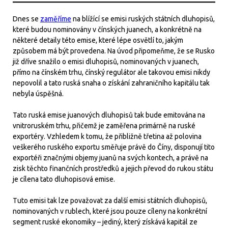
Dnes se
zaměříme
na blížící se emisi ruských státních dluhopisů,
které budou nominovány v čínských juanech, a konkrétně na
některé detaily této emise, které lépe osvětlí to, jakým
způsobem má být provedena. Na úvod připomeňme, že se Rusko
již dříve snažilo o emisi dluhopisů, nominovaných v juanech,
přímo na čínském trhu, čínský regulátor ale takovou emisi nikdy
nepovolil a tato ruská snaha o získání zahraničního kapitálu tak
nebyla úspěšná.
Tato ruská emise juanových dluhopisů tak bude emitována na
vnitroruském trhu, přičemž je zaměřena primárně na ruské
exportéry. Vzhledem k tomu, že přibližně třetina až polovina
veškerého ruského exportu směřuje právě do Číny, disponují tito
exportéři značnými objemy juanů na svých kontech, a právě na
zisk těchto finančních prostředků a jejich převod do rukou státu
je cílena tato dluhopisová emise.
Tuto emisi tak lze považovat za další emisi státních dluhopisů,
nominovaných v rublech, které jsou pouze cíleny na konkrétní
segment ruské ekonomiky – jediný, který získává kapitál ze