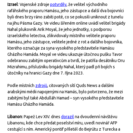
Izrael
: Vojenské zdroje
potvrdily
, že velitel východního
rafáhského praporu Hamásu, jeho zástupce a další dva bojovníci
byli dnes brzy ráno zabiti poté, co se pokusili uniknout z tunelu
na jihu Pásma Gazy. Ve videu šířeném online uvádí velitel brigády
Nahal plukovník Arik Moyal, že jeho jednotky, s podporou
izraelského letectva, zlikvidovaly místního velitele praporu
Hamásu, jeho zástupce, velitele jedné z rot a dalšího bojovníka,
kterého označuje za syna vysokého představitele Hamásu
Gházího Hamáda. Moyal ve videu ukazuje útočnou pušku Tavor
odebranou zabitým operativcům a tvrdí, že patřila desátníku Oru
Mizrahimu, příslušníku brigády Nahal, který padl při bojích s
útočníky na hranici Gazy dne 7. října 2023.
Podle místních
zdrojů
, citovaných sítí Quds News a dalšími
arabskými médii napojenými na Hamás, bylo potvrzeno, že mezi
zabitými byl také Abdulláh Hamad – syn vysokého představitele
Hamásu Gházího Hamáda.
Libanon
: Papež Lev XIV. dnes
dorazil
na dvoudenní návštěvu
Libanonu, kde chce předat poselství míru, uvedl novinář AFP
cestující s ním. Americký pontif přiletěl do Bejrútu z Turecka a