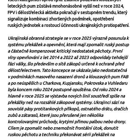
leteckých pum zůstává mnohonásobně vyšší než v roce 2024,
FPV i dělostřelecká aktivita pokračují v sestupném trendu, který
signalizuje kombinaci zhoršených podmínek, opotřebení
ruských jednotek a rostoucí účinnosti ukrajinských protiopatření.
Ukrajinská obranná strategie se v roce 2025 výrazně posunula k
systému překážek a opevnění, která mají zpomalit ruský postup
a částečně kompenzovat kritický nedostatek pěchoty. První
vlny opevňování z let 2014 a 2022 až 2023 odpovídaly tehdejší
fázi války, šlo především o sítě zákopů určené k ochraně před
dělostřelectvem. Tato koncepce se ukázala jako nedostatečná
v podmínkách masového nasazení dronů a klouzavých pum FAB
a po neúspěších u Charkova, Kupjansku, Pokrovska a Vuhledaru
byla koncem roku 2024 postupně opuštěna. Od roku 2024 a
hlavně v roce 2025 se výstavba nových linií soustředí spíše na
překážky než na rozsáhlé zákopové systémy. Ukrajinci sází na
souvislé pásy protitankových příkopů, ostnatého drátu, dračích
zubů a zátarasů, které jsou přerušené jen několika
kontrolovanými průchody, krytými přímou palbou nebo drony.
Cílem je zpomalit nebo znemožnit frontální útok, donutit
ruskou pěchotu a techniku překonávat sérii překážek na