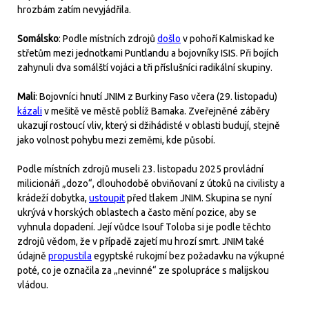
hrozbám zatím nevyjádřila.
Somálsko
: Podle místních zdrojů
došlo
v pohoří Kalmiskad ke
střetům mezi jednotkami Puntlandu a bojovníky ISIS. Při bojích
zahynuli dva somálští vojáci a tři příslušníci radikální skupiny.
Mali
: Bojovníci hnutí JNIM z Burkiny Faso včera (29. listopadu)
kázali
v mešitě ve městě poblíž Bamaka. Zveřejněné záběry
ukazují rostoucí vliv, který si džihádisté v oblasti budují, stejně
jako volnost pohybu mezi zeměmi, kde působí.
Podle místních zdrojů museli 23. listopadu 2025 provládní
milicionáři „dozo“, dlouhodobě obviňovaní z útoků na civilisty a
krádeží dobytka,
ustoupit
před tlakem JNIM. Skupina se nyní
ukrývá v horských oblastech a často mění pozice, aby se
vyhnula dopadení. Její vůdce Isouf Toloba si je podle těchto
zdrojů vědom, že v případě zajetí mu hrozí smrt. JNIM také
údajně
propustila
egyptské rukojmí bez požadavku na výkupné
poté, co je označila za „nevinné“ ze spolupráce s malijskou
vládou.