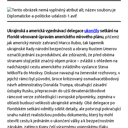
Ukrajinská a americká vyjednávací delegace
ukončily
setkání na
Floridě věnované úpravám amerického mírového plánu
, přičemž
jak americký ministr zahraničí Marco Rubio, tak tajemník
ukrajinské Rady národní bezpečnosti a obrany Rustem Umerov
označili jednání za produktivní, ale zdůraznili, že před oběma
stranami stojí ještě značný objem práce – zvláště s ohledem na
nadcházející cestu amerického zvláštního vyslance Steva
Witkoffa do Moskvy. Diskuse navazují na ženevské rozhovory, v
jejichž rámci byl původní, široce kritizovaný osmadvacetibodový
návrh administrativy Donalda Trumpa, obsahující zásadní
ústupky Rusku, přepracován do užší devatenáctibodové
rámcové verze zohledňující i evropské připomínky, zejména v
oblasti budoucí velikosti ukrajinské armády. Obě delegace po
floridském setkání odmítly sdělit detaily, ale potvrzují pokračující
snahu nalézt realistickou podobu dokumentu, který by mohl
otevřít cestu k jednáním o ukončení války a k bezpečnostním
zárukám, zatímco Kyjev čelí výraznému vojenskému tlaku