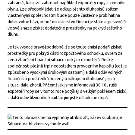
zahraničí, kam lze zahrnout například exportéry ropy a zemního
plynu. Lze předpokládat, že odkup těchto dluhopisů státem
vlastněnými společnostmi bude pouze částečně probíhat na
dobrovolné bázi, neboť ministerstvo financí je stále agresivnější
ve své snaze získat dodatečné prostředky na pokrytí státního
dluhu.
Je tak vysoce pravděpodobné, že se touto emisí podaří získat
prostředky pro pokrytí části rozpočtového schodku, ovšem za
cenu zhoršení finanční situace ruských exportérů. Ruské
společnosti plošně trpí nedostatkem provozního kapitálu (což je
způsobeno vysokými úrokovými sazbami) a další odliv volných
finančních prostředků nuceným nákupem dluhopisů jejich
situaci dále zhorší. Přičemž jak jsme informovali 30.10., ruští
exportéři ropy se v tomto roce potýkají s velkým poklesem zisků,
a další odliv likvidního kapitálu jim jistě náladu nezlepší.