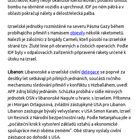
útočníkovi, který nebyl okamžitě identifikován, podařilo umístit
bombu na obrněné vozidlo a uprchnout. IDF po něm pátrá a v
oblasti pokračují nálety a dělostřelecká palba.
Izraelské jednotky rozmístěné na severu Pásma Gazy během
probíhajícího příměří s Hamásem
objevily
několik raketometů.
Nalezli je záložníci z brigády Carmeli, kteří působí na izraelské
straně tzv. Žluté linie při obranných a čisticích operacích. Podle
IDF byly v odpalovacích zařízeních připravené rakety určené k
útoku na Izrael.
Libanon
: Libanonské a izraelské civilní
delegace
se poprvé za
desítky let setkávají při přímých jednáních, součásti ročního
mechanismu sledování příměří v konfliktu s Hizballáhem, uvedl
AFP zdroj blízký jednáním. Schůzka probíhá v sídle mírových
jednotek OSN v libanonské Naquře u hranic s Izraelem. Přítomna
je i Morgan Ortagusová, zvláštní zástupkyně USA pro Libanon.
Libanon zastupuje bývalý velvyslanec v USA Simon Karam, Izrael
Uri Resnick z Národní bezpečnostní rady. Podle Netanjahua jde o
„počáteční krok k vytvoření základů vztahů a ekonomické
spolupráce mezi oběma zeměmi“. Obě strany vyslaly civilní
zástupce po dohodě s USA.