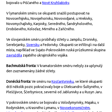
bojovalo u Piščaného a
Nové Kruhljakivky
.
V lymanském směru se okupanti snažili postupovat na
Novoserhijivku, Novojehorivku, Novovodjané, u Hrekivky,
Novomychajlivky, Karpivky, Seredného, Šandryholového,
Drobiševého, Koloďaz, Mirného a Zařičného.
Ve slovjanském směru probíhaly střety u Jampilu, Dronivky,
Serebrjanky,
Siversku
a Fedorivky. Okupanti se infiltrují i na další
místa, například ve Svjato-Pokrovském ruská průzkumná skupina
zavraždila
zajatého ukrajinského vojáka.
Bachmutská fronta:
V kramatorském směru nebyly za uplynulý
den zaznamenány žádné střety.
Doněcká fronta:
Ve směru na
Kosťantynivku
, ve které okupanti
drží několik pozic pokračovaly boje u Oleksandro-Šultyného, v
Pleščijivce, Ščerbynivce, severně od Jablunivky a u Rusyn Jaru.
V pokrovském směru se bojovalo u Volodymyrivky, Majaku, v
Rodynském, u Krasného Lymanu, v
Novoekonomičném
,