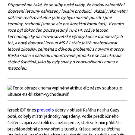
Připomeňme také, že se sliby ruské vlády, že budou zahraniční
dopravní letouny nahrazeny lokální produkcí, ukázaly jako velmi
obtížně realizovatelné (zde by bylo možné použít i jiné
termíny, rozhodli jsme se ale pro korektní formulaci). V tomto
roce byl dokončen pouze jediný Tu-214, což je letoun
technologicky na úrovni sovětské výroby konce osmdesátých
let, a nový dopravní letoun MS-21 stále ještě neabsolvoval
letové zkoušky, zejména z důvodu problémů s novými motory.
Ruská snaha o náhradu importované produkce se tak ukázala
stejně úspěšná, jako by byly snahy o znovuoživení Lenina v
mauzoleu.
Izrael
: IDF dnes
provedlo
údery v oblasti Rafáhu na jihu Gazy
poté, co byly místní jednotky napadeny. Podle předběžného
šetření vojáci zastřelili dva ozbrojence, kteří se k nim přiblížili
pravděpodobně po vynoření z tunelu. Krátce poté se třetímu