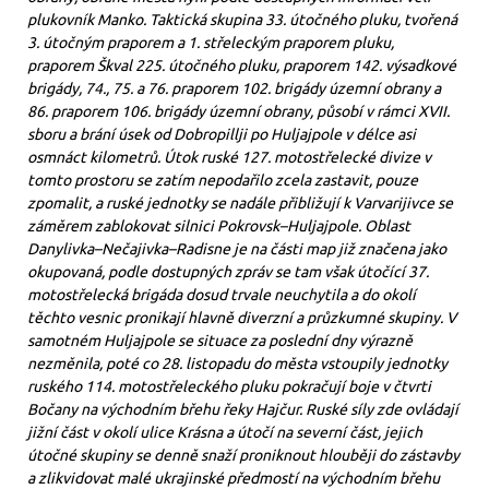
plukovník Manko. Taktická skupina 33. útočného pluku, tvořená
3. útočným praporem a 1. střeleckým praporem pluku,
praporem Škval 225. útočného pluku, praporem 142. výsadkové
brigády, 74., 75. a 76. praporem 102. brigády územní obrany a
86. praporem 106. brigády územní obrany, působí v rámci XVII.
sboru a brání úsek od Dobropillji po Huljajpole v délce asi
osmnáct kilometrů. Útok ruské 127. motostřelecké divize v
tomto prostoru se zatím nepodařilo zcela zastavit, pouze
zpomalit, a ruské jednotky se nadále přibližují k Varvarijivce se
záměrem zablokovat silnici Pokrovsk–Huljajpole. Oblast
Danylivka–Nečajivka–Radisne je na části map již značena jako
okupovaná, podle dostupných zpráv se tam však útočící 37.
motostřelecká brigáda dosud trvale neuchytila a do okolí
těchto vesnic pronikají hlavně diverzní a průzkumné skupiny. V
samotném Huljajpole se situace za poslední dny výrazně
nezměnila, poté co 28. listopadu do města vstoupily jednotky
ruského 114. motostřeleckého pluku pokračují boje v čtvrti
Bočany na východním břehu řeky Hajčur. Ruské síly zde ovládají
jižní část v okolí ulice Krásna a útočí na severní část, jejich
útočné skupiny se denně snaží proniknout hlouběji do zástavby
a zlikvidovat malé ukrajinské předmostí na východním břehu