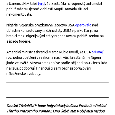
a Uanem. JNIM také
tvrdí
, že zaútočila na vojenský automobil
poblíž města Djenné v oblasti Mopti. Armáda situaci
nekomentovala.
Nigérie
: Vojenské průzkumné letectvo USA
operovalo
nad
oblastmi kontrolovanými džihádisty JNIM v parku Kainji, na
hranici mezi nigerijskými státy Niger a Kwara, poblíž Beninu na
západě Nigérie.
Americký ministr zahraničí Marco Rubio uvedl, že USA
přijímají
rozhodná opatření v reakci na násilí vůči křesťanům v Nigérii i
jinde ve světě. Vízová omezení se podle něj dotknou všech, kdo
nařizují, podporují, financují či sami páchají porušování
náboženské svobody.
Dnešní Třešnička™ bude holyvůdská; Indiana Freiheit a Poklad
Třetího Pracovního Poměru. Ono, když vám v obýváku najdou