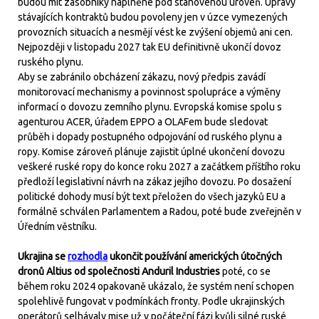
budou mít zásobníky naplněné pod stanovenou úroveň. Úpravy
stávajících kontraktů budou povoleny jen v úzce vymezených
provozních situacích a nesmějí vést ke zvýšení objemů ani cen.
Nejpozději v listopadu 2027 tak EU definitivně ukončí dovoz
ruského plynu.
Aby se zabránilo obcházení zákazu, nový předpis zavádí
monitorovací mechanismy a povinnost spolupráce a výměny
informací o dovozu zemního plynu. Evropská komise spolu s
agenturou ACER, úřadem EPPO a OLAFem bude sledovat
průběh i dopady postupného odpojování od ruského plynu a
ropy. Komise zároveň plánuje zajistit úplné ukončení dovozu
veškeré ruské ropy do konce roku 2027 a začátkem příštího roku
předloží legislativní návrh na zákaz jejího dovozu. Po dosažení
politické dohody musí být text přeložen do všech jazyků EU a
formálně schválen Parlamentem a Radou, poté bude zveřejněn v
Úředním věstníku.
Ukrajina se
rozhodla
ukončit používání amerických útočných
dronů Altius od společnosti Anduril Industries
poté, co se
během roku 2024 opakovaně ukázalo, že systém není schopen
spolehlivě fungovat v podmínkách fronty. Podle ukrajinských
operátorů selhávaly mise už v počáteční fázi kvůli silné ruské