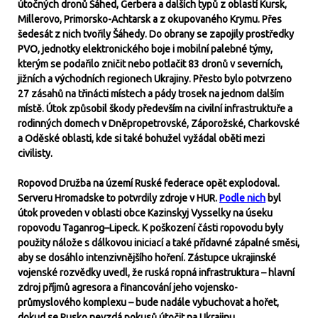
útočných dronů Šáhed, Gerbera a dalších typů z oblastí Kursk,
Millerovo, Primorsko-Achtarsk a z okupovaného Krymu. Přes
šedesát z nich tvořily Šáhedy. Do obrany se zapojily prostředky
PVO, jednotky elektronického boje i mobilní palebné týmy,
kterým se podařilo zničit nebo potlačit 83 dronů v severních,
jižních a východních regionech Ukrajiny. Přesto bylo potvrzeno
27 zásahů na třinácti místech a pády trosek na jednom dalším
místě. Útok způsobil škody především na civilní infrastruktuře a
rodinných domech v Dněpropetrovské, Záporožské, Charkovské
a Oděské oblasti, kde si také bohužel vyžádal oběti mezi
civilisty.
Ropovod Družba na území Ruské federace opět explodoval.
Serveru Hromadske to potvrdily zdroje v HUR.
Podle nich
byl
útok proveden v oblasti obce Kazinskyj Vysselky na úseku
ropovodu Taganrog–Lipeck. K poškození části ropovodu byly
použity nálože s dálkovou iniciací a také přídavné zápalné směsi,
aby se dosáhlo intenzivnějšího hoření. Zástupce ukrajinské
vojenské rozvědky uvedl, že ruská ropná infrastruktura – hlavní
zdroj příjmů agresora a financování jeho vojensko-
průmyslového komplexu – bude nadále vybuchovat a hořet,
dokud se Rusko nevzdá pokusů útočit na Ukrajinu.