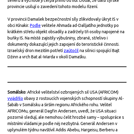
severu a východě ji čerpá přímo od lidí. Dodal, že další syrské
provincie usilují o zavedení tohoto modelu řízení.
V provincii Damašek bezpečnostní síly zlikvidovaly úkryt IS v
obci Kínakir.
Podle
velitele Ahmada ad-Dalljatího jednotky po
krátkém střetu objekt obsadily a zadržely tři osoby napojené na
buňky IS. Na místě zajistily výbušniny, zbraně, střelivo i
dokumenty dokazující jejich zapojení do teroristické činnosti.
Izraelský dron mezitím potřetí
zaútočil
na silnici spojující Bajt
Džinn a vrch Bat al-Warda v okolí Damašku.
Somálsko
: Africké velitelství ozbrojených sil USA (AFRICOM)
vyjádřilo
obavy z rostoucích vojenských schopností skupiny Al-
Šabáb v Somálsku a širším regionu Afrického rohu. Velitel
AFRICOMu, generál Dagfin Andersen, uvedl, že USA situaci
pozorně sledují, ale nemohou čelit hrozbě samy – spolupráce s
místními vládami je podle něj nezbytná. Generál Andersen v
uplynulém týdnu navštívil Addis Abebu, Hargeisu, Berberu a