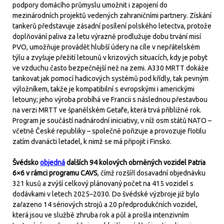
podpory domácího průmyslu umožnit i zapojení do
mezinárodních projektů vedených zahraničními partnery. Získání
tankerů představuje zásadní posílení polského letectva, protože
doplňování paliva za letu výrazně prodlužuje dobu trvání misí
PVO, umožňuje provádět hlubší údery na cíle v nepřátelském
týlu a zvyšuje přežití letounů v krizových situacích, kdy je pobyt
ve vzduchu často bezpečnější než na zemi. A330 MRTT dokáže
tankovat jak pomocí hadicových systémů pod křídly, tak pevným
výložníkem, takže je kompatibilní s evropskými i americkými
letouny; jeho výroba probíhá ve Francii s následnou přestavbou
na verzi MRTT ve španělském Getafe, která trvá přibližně rok.
Program je součástí nadnárodní iniciativy, v níž osm států NATO –
včetně České republiky – společně pořizuje a provozuje flotilu
zatím dvanácti letadel, k nimž se má připojit i Finsko.
Švédsko
objedná
dalších 94 kolových obrněných vozidel Patria
6×6 v rámci programu CAVS
, čímž rozšíří dosavadní objednávku
321 kusů a zvýší celkový plánovaný počet na 415 vozidel s
dodávkami v letech 2025–2030. Do švédské výzbroje již bylo
zařazeno 14 sériových strojů a 20 předprodukčních vozidel,
která jsou ve službě zhruba rok a půl a prošla intenzivním