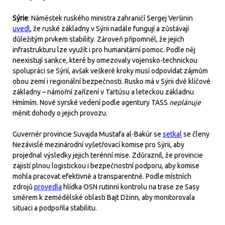
Sýrie
: Náměstek ruského ministra zahraničí Sergej Veršinin
uvedl
, že ruské základny v Sýrii nadále fungují a zůstávají
důležitým prvkem stability. Zároveň připomněl, že jejich
infrastrukturu lze využít i pro humanitární pomoc. Podle něj
neexistují sankce, které by omezovaly vojensko-technickou
spolupráci se Sýrií, avšak veškeré kroky musí odpovídat zájmům
obou zemí i regionální bezpečnosti. Rusko má v Sýrii dvě klíčové
základny – námořní zařízení v Tartúsu a leteckou základnu
Hmímím. Nové syrské vedení podle agentury TASS
neplánuje
měnit dohody o jejich provozu.
Guvernér provincie Suvajda Mustafa al-Bakúr se
setkal
se členy
Nezávislé mezinárodní vyšetřovací komise pro Sýrii, aby
projednal výsledky jejich terénní mise. Zdůraznil, že provincie
zajistí plnou logistickou i bezpečnostní podporu, aby komise
mohla pracovat efektivně a transparentně. Podle místních
zdrojů
provedla
hlídka OSN rutinní kontrolu na trase ze Sasy
směrem k zemědělské oblasti Bajt Džinn, aby monitorovala
situaci a podpořila stabilitu.