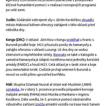
agentury OSN budou mít problém pokračovat v poskytování
klíčové humanitární pomoci i v realizaci rozvojových programů
po celé zemi.
Sudán
: Súdánské ozbrojené síly v Jižním Kordofánu
obsadily
město Mabsout během ofenzivy zahájené v této oblasti před
několika dny.
Kongo (DRC)
: V oblasti Jižní Kivu v Kongu
probíhají
u hranic s
Burundi prudké boje. M23 přisunulo posily do Kamanyoly a
zahájilo ofenzivu v oblasti Luvungi. Už dva dny se vedou
intenzivní a nepřehledné střety.
Bojovalo
se také v Katogotě a
samotná Kamanyola je údajně rozdělena mezi jednotky konžské
armády (FARDC) a hnutí M23. Celá oblast je v šedé zóně a boje
jsou mimořádně tvrdé. Civilisté prchají směrem k Burundi a
mnozí se ocitli přímo uprostřed konfliktu.
Mali
: Skupina Džamaat Nusrat al-Islam wal-Muslimin (JNIM)
oznámila
, že v úterý 2. prosince provedla přepadení konvoje
malijské armády (FAMa) mezi Murdia a Mankana v regionu
Koulikoro. Dále uvedla, že 3. prosince pomocí nástražného
výbušného zařízení
zničila
armádní vozidlo na trase mezi Sanem