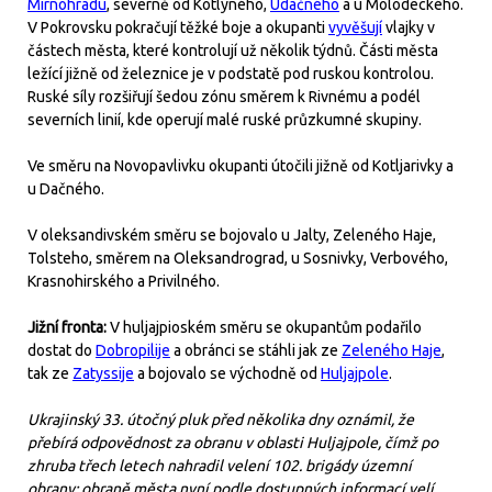
Mirnohradu
, severně od Kotlyného,
Udačného
a u Molodeckého.
V Pokrovsku pokračují těžké boje a okupanti
vyvěšují
vlajky v
částech města, které kontrolují už několik týdnů. Části města
ležící jižně od železnice je v podstatě pod ruskou kontrolou.
Ruské síly rozšiřují šedou zónu směrem k Rivnému a podél
severních linií, kde operují malé ruské průzkumné skupiny.
Ve směru na Novopavlivku okupanti útočili jižně od Kotljarivky a
u Dačného.
V oleksandivském směru se bojovalo u Jalty, Zeleného Haje,
Tolsteho, směrem na Oleksandrograd, u Sosnivky, Verbového,
Krasnohirského a Privilného.
Jižní fronta:
V huljajpioském směru se okupantům podařilo
dostat do
Dobropilije
a obránci se stáhli jak ze
Zeleného Haje
,
tak ze
Zatyssije
a bojovalo se východně od
Huljajpole
.
Ukrajinský 33. útočný pluk před několika dny oznámil, že
přebírá odpovědnost za obranu v oblasti Huljajpole, čímž po
zhruba třech letech nahradil velení 102. brigády územní
obrany; obraně města nyní podle dostupných informací velí