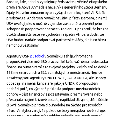
Bosaso, kde jednal s vysokými představiteli, včetně etiopského
premiéra Abiye Ahmeda a náčelníka generálního štábu Berhanu
Djuly. Hlavním tématem bylo zvyšující se riziko, které Al-Šabáb
představuje. Andersen rovněž navštívil přístav Berbera, o němž
USA uvažují jako o možné vojenské základně, a prověřil jeho
schopnosti podporovat operace v regionu. Upozornil, že hrozba
útoků islamistů roste ve východní i západní Africe, a dodal, že
USA budou nadále podporovat partnerské vlády, ale tuto bitvu
nemohou vést samy.
Agentury OSN
působící
v Somálsku zahájily hromadné
propouštění více než 680 pracovníků kvůli vážnému nedostatku
financí na humanitární a rozvojové projekty. Zeštíhlení se dotklo
158 mezinárodních a 522 somálských zaměstnanců. Nejvíce
zasaženy jsou agentury UNICEF, WFP, FAO a UNFPA, ale úspory
dopadají i na menší kanceláře, jako je UNDP. K propouštění
dochází poté, co výrazně poklesla podpora mezinárodních
donorů – část financí byla pozastavena, přesměrována nebo
přesunuta na jiné krizové oblasti, například Ukrajinu, Jižní Súdán
či Sýrii. Somálsko přitom dlouhodobě na těchto prostředcích
závisí. Analytici varují, že pokud se brzy nenajdou nové zdroje,