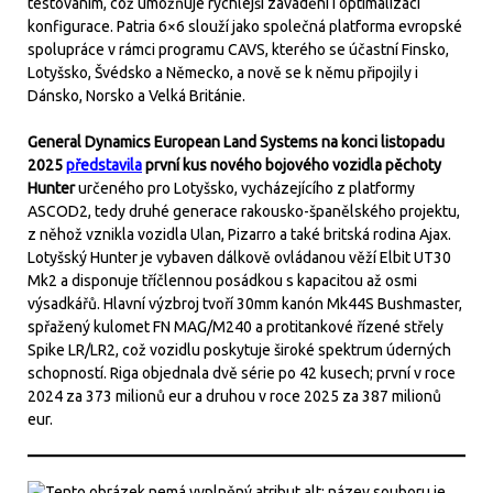
testováním, což umožňuje rychlejší zavádění i optimalizaci
konfigurace. Patria 6×6 slouží jako společná platforma evropské
spolupráce v rámci programu CAVS, kterého se účastní Finsko,
Lotyšsko, Švédsko a Německo, a nově se k němu připojily i
Dánsko, Norsko a Velká Británie.
General Dynamics European Land Systems na konci listopadu
2025
představila
první kus nového bojového vozidla pěchoty
Hunter
určeného pro Lotyšsko, vycházejícího z platformy
ASCOD2, tedy druhé generace rakousko-španělského projektu,
z něhož vznikla vozidla Ulan, Pizarro a také britská rodina Ajax.
Lotyšský Hunter je vybaven dálkově ovládanou věží Elbit UT30
Mk2 a disponuje tříčlennou posádkou s kapacitou až osmi
výsadkářů. Hlavní výzbroj tvoří 30mm kanón Mk44S Bushmaster,
spřažený kulomet FN MAG/M240 a protitankové řízené střely
Spike LR/LR2, což vozidlu poskytuje široké spektrum úderných
schopností. Riga objednala dvě série po 42 kusech; první v roce
2024 za 373 milionů eur a druhou v roce 2025 za 387 milionů
eur.