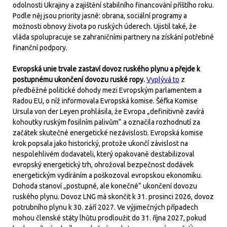
odolnosti Ukrajiny a zajištění stabilního financování příštího roku.
Podle něj jsou priority jasné: obrana, sociální programy a
možnosti obnovy života po ruských úderech. Ujistil také, že
vláda spolupracuje se zahraničními partnery na získání potřebné
finanční podpory.
Evropská unie trvale zastaví dovoz ruského plynu a přejde k
postupnému ukončení dovozu ruské ropy.
Vyplývá to
z
předběžné politické dohody mezi Evropským parlamentem a
Radou EU, o níž informovala Evropská komise. Šéfka Komise
Ursula von der Leyen prohlásila, že Evropa „definitivně zavírá
kohoutky ruským fosilním palivům“ a označila rozhodnutí za
začátek skutečné energetické nezávislosti. Evropská komise
krok popsala jako historický, protože ukončí závislost na
nespolehlivém dodavateli, který opakovaně destabilizoval
evropský energetický trh, ohrožoval bezpečnost dodávek
energetickým vydíráním a poškozoval evropskou ekonomiku.
Dohoda stanoví „postupné, ale konečné“ ukončení dovozu
ruského plynu. Dovoz LNG má skončit k 31. prosinci 2026, dovoz
potrubního plynu k 30. září 2027. Ve výjimečných případech
mohou členské státy lhůtu prodloužit do 31. října 2027, pokud