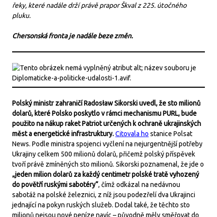
řeky, které nadále drží právě prapor Škval z 225. útočného
pluku.
Chersonská fronta je nadále beze změn.
Polský ministr zahraničí Radosław Sikorski uvedl, že sto milionů
dolarů, které Polsko poskytlo v rámci mechanismu PURL, bude
použito na nákup raket Patriot určených k ochraně ukrajinských
měst a energetické infrastruktury.
Citovala ho
stanice Polsat
News. Podle ministra spojenci vyčlení na nejurgentnější potřeby
Ukrajiny celkem 500 milionů dolarů, přičemž polský příspěvek
tvoří právě zmíněných sto milionů. Sikorski poznamenal, že jde o
„jeden milion dolarů za každý centimetr polské tratě vyhozený
do povětří ruskými sabotéry“
, čímž odkázal na nedávnou
sabotáž na polské železnici, z níž jsou podezřelí dva Ukrajinci
jednající na pokyn ruských služeb. Dodal také, že těchto sto
milionů nejsou nové peníze navíc – původně měly směřovat do