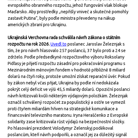
evropského obranného rozpočtu, jehož fungování však blokuje
Maďarsko. Aby prostředky „nepřišly vniveč a skutečně pomohly
zastavit Putina“, byly podle ministra převedeny na nákup
amerických zbraní pro Ukrajinu.
Ukrajinská Verchovna rada schválila návrh zákona o státním
rozpočtu na rok 2026.
Uvedl to
poslanec Jaroslav Železnjak s
tím, že pro návrh hlasovalo 257 poslanců, 37 bylo proti a 24 se
zdrželo. Podle předsedkyně rozpočtového výboru Roksolany
Pidľasy je přijetí rozpočtu zásadní pro pokračování programu s
Mezinárodním měnovým fondem v hodnotě přibližně 8 miliard
dolarů na čtyři roky, protože umožní získat reparační úvěr. Pokud
by zákon nebyl včas přijat, Ukrajina by podle ní nedokázala
pokrýt celý deficit ve výši 45,5 miliardy dolarů. Opoziční poslanci
návrh kritizovali kvůli některým výdajovým položkám. Železnjak
označil schválený rozpočet za populistický a ostře se vymezil
proti čtyřem miliardám hřiven na strategické komunikace a
financování televizního maratonu. Iryna Heraščenko z Evropské
solidarity zase kritizovala růst výdajů na bezpečnostní složky.
Po hlasování prezident Volodymyr Zelenskyj poděkoval
poslancům, kteří návrh podpořili, a označil jej za důležitý signál