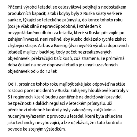
Přičemž výrobci letadel se celosvětově potýkají s nedostatkem
produkčních kapacit, a tak i kdyby byly z Ruska sňaty veškeré
sankce, týkající se leteckého průmyslu, do konce tohoto roku
(což je však silně nepravděpodobné, i vzhledem k
nevypořádanému dluhu za letadla, které si Rusko přisvojilo po
zahájení invaze), není reálné, aby Rusko dokázalo rychle získat
chybějící stroje. Airbus a Boeing (dva největší výrobci dopravních
letadel) mají tzv. backlog, tedy počet nezrealizovaných
objednávek, překračující tisíc kusů, což znamená, že průměrná
doba čekání na nové dopravní letadlo je u nyní uzavřených
objednávek od 6 do 12 let.
Od 1. prosince tohoto roku mají být také jako odpověď na stále
rostoucí počet incidentů v Rusku zahájeny hloubkové kontroly v
51 regionech, které budou zaměřené na dodržování pravidel
bezpečnosti a dalších regulací v leteckém průmyslu. Již
předchozí obdobné kontroly byly zakončeny zatýkáním a
nuceným vyřazením z provozu u letadel, která byla shledána
jako technicky nevyhovující, a lze očekávat, že i tato kontrola
povede ke stejným výsledkům.