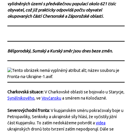
vylidněných území s předválečnou populací okolo 621 tisíc
obyvatel, což již prakticky odpovídá počtu obyvatel
okupovaných částí Chersonské a Záporožské oblasti.
Bělgorodský, Sumský a Kurský směr jsou dnes beze změn.
Charkovská situace:
V Charkovské oblasti se bojovalo u Starycje,
Synělnikového
, ve
Vovčansku
a směrem na Koloďazné.
Severovýchodní fronta:
V kupjanském směru pokračovaly boje u
Petropavliky, Senkivky a ukrajinské síly hlásí, že vyčistily jižní
část Kupjansku. To zatím nedokážeme potvrdit a
videa
ukrajinských dronů toto tvrzení zatím nepodporují. Dále se