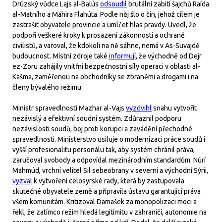
Drúzský vůdce Lajs al-Balús
odsoudil
brutální zabití šajchů Raída
al-Matního a Máhira Flahúta. Podle něj šlo o čin, jehož cílem je
zastrašit obyvatele provincie a umlčet hlas pravdy. Uvedl, že
podpoří veškeré kroky k prosazení zákonnosti a ochraně
civilistů, a varoval, že kdokoli na ně sáhne, nemá v As-Suvajdě
budoucnost. Místní zdroje také
informují
, že východně od Dejr
ez-Zoru zahájily vnitřní bezpečnostní síly operaci v oblasti al-
Kašma, zaměřenou na obchodníky se zbraněmi a drogami i na
členy bývalého režimu.
Ministr spravedlnosti Mazhar al-Vajs
vyzdvihl
snahu vytvořit
nezávislý a efektivní soudní systém. Zdůraznil podporu
nezávislosti soudů, boj proti korupci a zavádění přechodné
spravedlnosti. Ministerstvo usiluje o modernizaci práce soudů i
vyšší profesionalitu personálu tak, aby systém chránil práva,
zaručoval svobody a odpovídal mezinárodním standardům. Núrí
Mahmúd, vrchní velitel Sil sebeobrany v severní a východní Sýrii,
vyzval
k vytvoření celosyrské rady, která by zastupovala
skutečné obyvatele země a připravila ústavu garantující práva
všem komunitám. Kritizoval Damašek za monopolizaci moci a
řekl, že zatímco režim hledá legitimitu v zahraničí, autonomie na