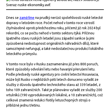
Dnes se
zaměříme
na prudký nerůst spolehlivosti ruské letecké
dopravy v letošním roce. Počet nehod v tomto roce vzrostl
čtyřnásobně oproti předchozímu roku, přičemž již rok 2024 byl
rekordní, co se počtu nehod v tomto sektoru týká. Příčinou
špatného stavu ruských letadel jsou západní sankce (a jimi
způsobená nedostupnost originálních náhradních dílů), které
samozřejmě nefungují, a také nedostatečnou produkcí lokálního
leteckého průmyslu.
V tomto roce bylo v Rusku zaznamenáno již přes 800 poruch,
které způsobily odvolání letu nebo havarijní přerušení letu.
Podle předsedy ruské agentury pro civilní letectví Rosaviacia,
může být Rusko v nejbližších pěti letech donuceno vyřadit ze
služby z důvodu špatného technického stavu až 339 letadel, z
toho 109 zahraničních. Také je plánováno vyřadit ze služby 200
vrtulníků (190 vyprodukovaných lokálně, a 10 zahraničních), což
celkově znamená redukci flotily letuschopných strojů o
přibližně jednu třetinu.