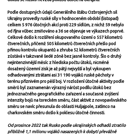
Podle dostupných údajů Generálního štábu Ozbrojených sil
Ukrajiny provedly ruské síly v hodnoceném období (listopad)
celkem 5 976 útočných akcí proti 229 sídlům, z nichž 59 nebylo
od října vůbec zmiňováno a 36 se objevuje ve výkazech poprvé.
Celkově došlo k rozšíření okupovaného území o 557 kilometrů
čtverečních, přičemž 505 kilometrů čtverečních přešlo pod
přímou kontrolu okupantů a zhruba 52 kilometrů čtverečních
zůstává v takzvané šedé zóně bez jasné kontroly. Šlo o druhý
nejintenzivnější měsíc z hlediska počtu útoků, nicméně
dosažený územní zisk je až pátý nejvyšší a byl vykoupen
odhadovanými ztrátami asi 31 190 vojáků ruské pěchoty v
terénu příznivém pro pěší boj. V rozložení útočné aktivity podle
směrů byl zaznamenán výrazný nárůst podílu útoků bez
jednoznačného geografického zařazení a současně zvýšení
intenzity bojů na toreckém směru, část aktivit z novopavlivského
směru se navíc přesunula do oblasti Huljajpole, zatímco na
charkovském směru došlo k poklesu útočné činnosti.
Od prosince 2022 tak Rusko podle ukrajinských odhadů ztratilo
přibližně 1,1 milionu vojáků nasazených k dobytí převážně