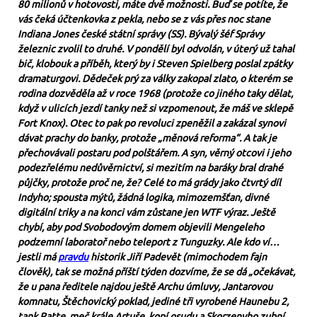
80 milionů v hotovosti, máte dvě možnosti. Buď se potíte, že
vás čeká účtenkovka z pekla, nebo se z vás přes noc stane
Indiana Jones české státní správy (SS). Bývalý šéf Správy
železnic zvolil to druhé. V pondělí byl odvolán, v úterý už tahal
bič, klobouk a příběh, který by i Steven Spielberg poslal zpátky
dramaturgovi. Dědeček prý za války zakopal zlato, o kterém se
rodina dozvěděla až v roce 1968 (protože co jiného taky dělat,
když v ulicích jezdí tanky než si vzpomenout, že máš ve sklepě
Fort Knox). Otec to pak po revoluci zpeněžil a zakázal synovi
dávat prachy do banky, protože „měnová reforma“. A tak je
přechovávali postaru pod polštářem. A syn, věrný otcovi i jeho
podezřelému nedůvěrnictví, si mezitím na baráky bral drahé
půjčky, protože proč ne, že? Celé to má grády jako čtvrtý díl
Indyho; spousta mýtů, žádná logika, mimozemšťan, divné
digitální triky a na konci vám zůstane jen WTF výraz. Ještě
chybí, aby pod Svobodovým domem objevili Mengeleho
podzemní laboratoř nebo teleport z Tunguzky. Ale kdo ví…
jestli má
pravdu
historik Jiří Padevět (mimochodem fajn
člověk), tak se možná příští týden dozvíme, že se dá „očekávat,
že u pana ředitele najdou ještě Archu úmluvy, Jantarovou
komnatu, Štěchovický poklad, jediné tři vyrobené Haunebu 2,
tank Ratte, meč krále Artuše, kopí osudu a Skorzenyho zubní