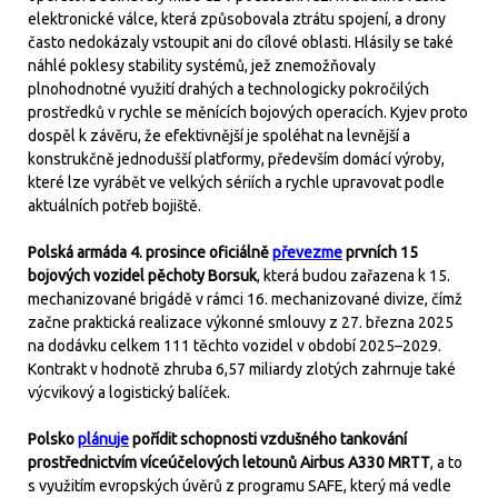
elektronické válce, která způsobovala ztrátu spojení, a drony
často nedokázaly vstoupit ani do cílové oblasti. Hlásily se také
náhlé poklesy stability systémů, jež znemožňovaly
plnohodnotné využití drahých a technologicky pokročilých
prostředků v rychle se měnících bojových operacích. Kyjev proto
dospěl k závěru, že efektivnější je spoléhat na levnější a
konstrukčně jednodušší platformy, především domácí výroby,
které lze vyrábět ve velkých sériích a rychle upravovat podle
aktuálních potřeb bojiště.
Polská armáda 4. prosince oficiálně
převezme
prvních 15
bojových vozidel pěchoty Borsuk
, která budou zařazena k 15.
mechanizované brigádě v rámci 16. mechanizované divize, čímž
začne praktická realizace výkonné smlouvy z 27. března 2025
na dodávku celkem 111 těchto vozidel v období 2025–2029.
Kontrakt v hodnotě zhruba 6,57 miliardy zlotých zahrnuje také
výcvikový a logistický balíček.
Polsko
plánuje
pořídit schopnosti vzdušného tankování
prostřednictvím víceúčelových letounů Airbus A330 MRTT
, a to
s využitím evropských úvěrů z programu SAFE, který má vedle