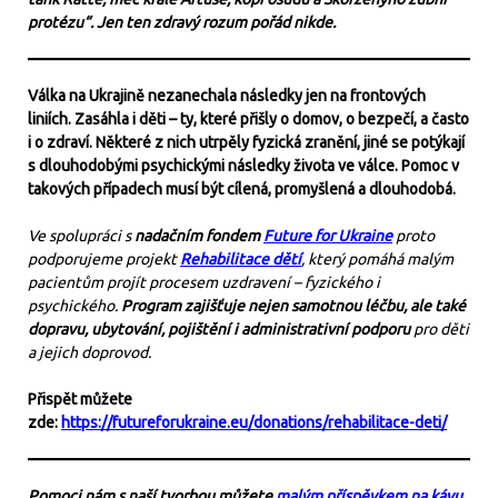
protézu“. Jen ten zdravý rozum pořád nikde.
Válka na Ukrajině nezanechala následky jen na frontových
liniích. Zasáhla i děti – ty, které přišly o domov, o bezpečí, a často
i o zdraví. Některé z nich utrpěly fyzická zranění, jiné se potýkají
s dlouhodobými psychickými následky života ve válce. Pomoc v
takových případech musí být cílená, promyšlená a dlouhodobá.
Ve spolupráci s
nadačním fondem
Future for Ukraine
proto
podporujeme projekt
Rehabilitace dětí
, který pomáhá malým
pacientům projít procesem uzdravení – fyzického i
psychického.
Program zajišťuje nejen samotnou léčbu, ale také
dopravu, ubytování, pojištění i administrativní podporu
pro děti
a jejich doprovod.
Přispět můžete
zde:
https://futureforukraine.eu/donations/rehabilitace-deti/
Pomoci nám s naší tvorbou můžete
malým příspěvkem na kávu
,