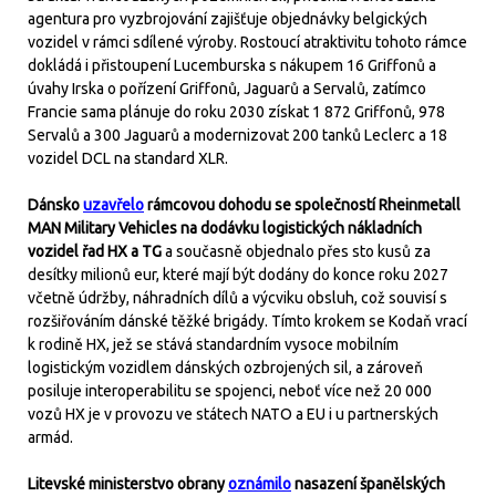
agentura pro vyzbrojování zajišťuje objednávky belgických
vozidel v rámci sdílené výroby. Rostoucí atraktivitu tohoto rámce
dokládá i přistoupení Lucemburska s nákupem 16 Griffonů a
úvahy Irska o pořízení Griffonů, Jaguarů a Servalů, zatímco
Francie sama plánuje do roku 2030 získat 1 872 Griffonů, 978
Servalů a 300 Jaguarů a modernizovat 200 tanků Leclerc a 18
vozidel DCL na standard XLR.
Dánsko
uzavřelo
rámcovou dohodu se společností Rheinmetall
MAN Military Vehicles na dodávku logistických nákladních
vozidel řad HX a TG
a současně objednalo přes sto kusů za
desítky milionů eur, které mají být dodány do konce roku 2027
včetně údržby, náhradních dílů a výcviku obsluh, což souvisí s
rozšiřováním dánské těžké brigády. Tímto krokem se Kodaň vrací
k rodině HX, jež se stává standardním vysoce mobilním
logistickým vozidlem dánských ozbrojených sil, a zároveň
posiluje interoperabilitu se spojenci, neboť více než 20 000
vozů HX je v provozu ve státech NATO a EU i u partnerských
armád.
Litevské ministerstvo obrany
oznámilo
nasazení španělských