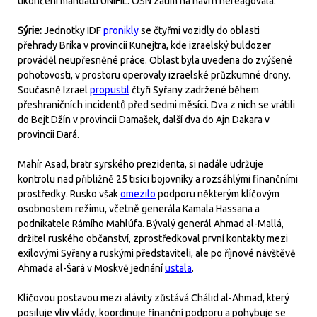
ukončení mandátu UNIFIL. OSN zatím na návrh nereagovala.
Sýrie:
Jednotky IDF
pronikly
se čtyřmi vozidly do oblasti
přehrady Bríka v provincii Kunejtra, kde izraelský buldozer
prováděl neupřesněné práce. Oblast byla uvedena do zvýšené
pohotovosti, v prostoru operovaly izraelské průzkumné drony.
Současně Izrael
propustil
čtyři Syřany zadržené během
přeshraničních incidentů před sedmi měsíci. Dva z nich se vrátili
do Bejt Džín v provincii Damašek, další dva do Ajn Dakara v
provincii Dará.
Mahír Asad, bratr syrského prezidenta, si nadále udržuje
kontrolu nad přibližně 25 tisíci bojovníky a rozsáhlými finančními
prostředky. Rusko však
omezilo
podporu některým klíčovým
osobnostem režimu, včetně generála Kamala Hassana a
podnikatele Rámího Mahlúfa. Bývalý generál Ahmad al-Mallá,
držitel ruského občanství, zprostředkoval první kontakty mezi
exilovými Syřany a ruskými představiteli, ale po říjnové návštěvě
Ahmada al-Šará v Moskvě jednání
ustala
.
Klíčovou postavou mezi alávity zůstává Chálid al-Ahmad, který
posiluje vliv vlády, koordinuje finanční podporu a pohybuje se