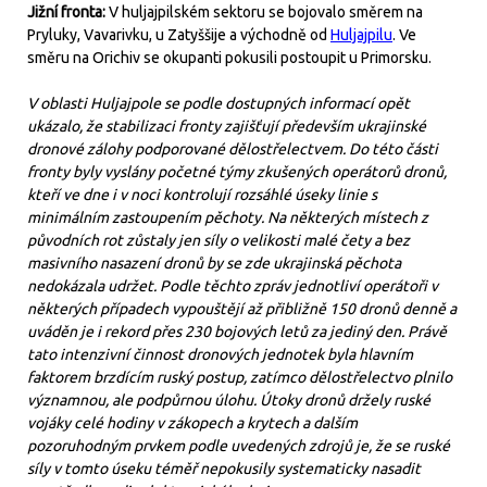
Jižní fronta:
V huljajpilském sektoru se bojovalo směrem na
Pryluky, Vavarivku, u Zatyššije a východně od
Huljajpilu
. Ve
směru na Orichiv se okupanti pokusili postoupit u Primorsku.
V oblasti Huljajpole se podle dostupných informací opět
ukázalo, že stabilizaci fronty zajišťují především ukrajinské
dronové zálohy podporované dělostřelectvem. Do této části
fronty byly vyslány početné týmy zkušených operátorů dronů,
kteří ve dne i v noci kontrolují rozsáhlé úseky linie s
minimálním zastoupením pěchoty. Na některých místech z
původních rot zůstaly jen síly o velikosti malé čety a bez
masivního nasazení dronů by se zde ukrajinská pěchota
nedokázala udržet. Podle těchto zpráv jednotliví operátoři v
některých případech vypouštějí až přibližně 150 dronů denně a
uváděn je i rekord přes 230 bojových letů za jediný den. Právě
tato intenzivní činnost dronových jednotek byla hlavním
faktorem brzdícím ruský postup, zatímco dělostřelectvo plnilo
významnou, ale podpůrnou úlohu. Útoky dronů držely ruské
vojáky celé hodiny v zákopech a krytech a dalším
pozoruhodným prvkem podle uvedených zdrojů je, že se ruské
síly v tomto úseku téměř nepokusily systematicky nasadit