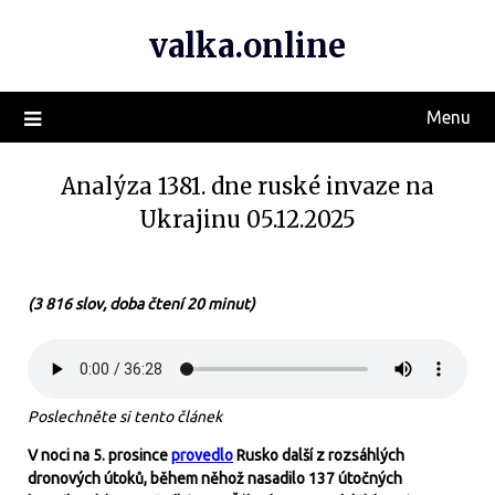
valka.online
Menu
Analýza 1381. dne ruské invaze na
Ukrajinu 05.12.2025
(3 816 slov, doba čtení 20 minut)
Poslechněte si tento článek
V noci na 5. prosince
provedlo
Rusko další z rozsáhlých
dronových útoků, během něhož nasadilo 137 útočných