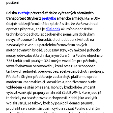
posílení.
Polsko
zvažuje
převzetí až tisíce vyřazených obrněných
transportérů Stryker z
přebytků
americké armády
, které USA
údajně nabízejí formálně bezplatně s tím, že Varšava uhradí
opravy a přepravu, což je
důsledek
akutního nedostatku
techniky pro pěchotu způsobeného pomalými dodávkami
nových Rosomaků a Borsuků, dlouhodobou závislostí na
zastaralých BWP-1 a paralelním formováním nových
motorizovaných brigád. Současný stav, kdy některé jednotky
musejí odevzdávat techniku jiným útvarům a Polsko objednalo
726 tanků proti pouhým 324 novým vozidlům pro pěchotu,
vytváří výraznou nerovnováhu, která omezuje schopnost
tankových jednotek operovat bez adekvátní pěchotní podpory.
Přestože Stryker představuje zastaralejší platformu oproti
moderním Rosomakům či Borsukům a jeho životnost bude
vzhledem ke stáří omezená, mohl by krátkodobě umožnit
vybavit vznikající prapory a nahradit část BWP-1, které jsou již
technicky na hraně provozuschopnosti. Kritici jako analytik
Wolski varují, že takový krok by poškodil domácí průmysl,
prodražil se v celém životním cyklu a svázal Polsko s drahým