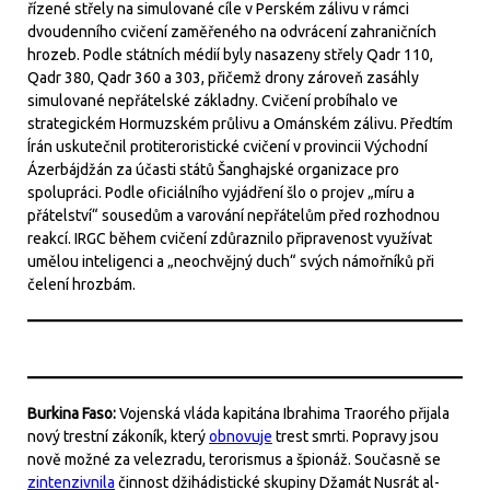
řízené střely na simulované cíle v Perském zálivu v rámci
dvoudenního cvičení zaměřeného na odvrácení zahraničních
hrozeb. Podle státních médií byly nasazeny střely Qadr 110,
Qadr 380, Qadr 360 a 303, přičemž drony zároveň zasáhly
simulované nepřátelské základny. Cvičení probíhalo ve
strategickém Hormuzském průlivu a Ománském zálivu. Předtím
Írán uskutečnil protiteroristické cvičení v provincii Východní
Ázerbájdžán za účasti států Šanghajské organizace pro
spolupráci. Podle oficiálního vyjádření šlo o projev „míru a
přátelství“ sousedům a varování nepřátelům před rozhodnou
reakcí. IRGC během cvičení zdůraznilo připravenost využívat
umělou inteligenci a „neochvějný duch“ svých námořníků při
čelení hrozbám.
Burkina Faso:
Vojenská vláda kapitána Ibrahima Traorého přijala
nový trestní zákoník, který
obnovuje
trest smrti. Popravy jsou
nově možné za velezradu, terorismus a špionáž. Současně se
zintenzivnila
činnost džihádistické skupiny Džamát Nusrát al-