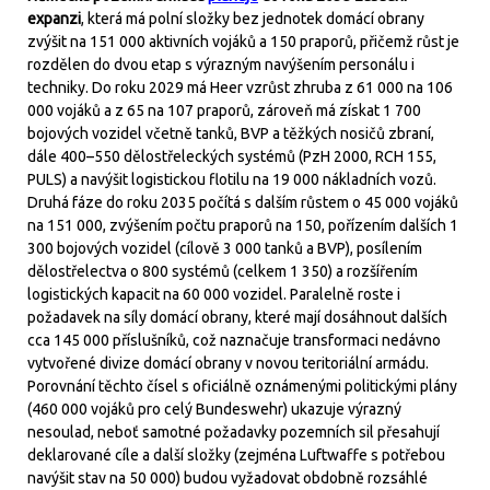
expanzi
, která má polní složky bez jednotek domácí obrany
zvýšit na 151 000 aktivních vojáků a 150 praporů, přičemž růst je
rozdělen do dvou etap s výrazným navýšením personálu i
techniky. Do roku 2029 má Heer vzrůst zhruba z 61 000 na 106
000 vojáků a z 65 na 107 praporů, zároveň má získat 1 700
bojových vozidel včetně tanků, BVP a těžkých nosičů zbraní,
dále 400–550 dělostřeleckých systémů (PzH 2000, RCH 155,
PULS) a navýšit logistickou flotilu na 19 000 nákladních vozů.
Druhá fáze do roku 2035 počítá s dalším růstem o 45 000 vojáků
na 151 000, zvýšením počtu praporů na 150, pořízením dalších 1
300 bojových vozidel (cílově 3 000 tanků a BVP), posílením
dělostřelectva o 800 systémů (celkem 1 350) a rozšířením
logistických kapacit na 60 000 vozidel. Paralelně roste i
požadavek na síly domácí obrany, které mají dosáhnout dalších
cca 145 000 příslušníků, což naznačuje transformaci nedávno
vytvořené divize domácí obrany v novou teritoriální armádu.
Porovnání těchto čísel s oficiálně oznámenými politickými plány
(460 000 vojáků pro celý Bundeswehr) ukazuje výrazný
nesoulad, neboť samotné požadavky pozemních sil přesahují
deklarované cíle a další složky (zejména Luftwaffe s potřebou
navýšit stav na 50 000) budou vyžadovat obdobně rozsáhlé