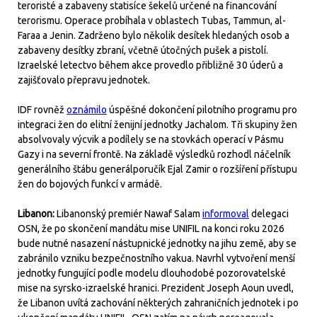
teroristé a zabaveny statisíce šekelů určené na financování
terorismu. Operace probíhala v oblastech Tubas, Tammun, al-
Faraa a Jenin. Zadrženo bylo několik desítek hledaných osob a
zabaveny desítky zbraní, včetně útočných pušek a pistolí.
Izraelské letectvo během akce provedlo přibližně 30 úderů a
zajišťovalo přepravu jednotek.
IDF rovněž
oznámilo
úspěšné dokončení pilotního programu pro
integraci žen do elitní ženijní jednotky Jachalom. Tři skupiny žen
absolvovaly výcvik a podílely se na stovkách operací v Pásmu
Gazy i na severní frontě. Na základě výsledků rozhodl náčelník
generálního štábu generálporučík Ejal Zamir o rozšíření přístupu
žen do bojových funkcí v armádě.
Libanon:
Libanonský premiér Nawaf Salam
informoval
delegaci
OSN, že po skončení mandátu mise UNIFIL na konci roku 2026
bude nutné nasazení nástupnické jednotky na jihu země, aby se
zabránilo vzniku bezpečnostního vakua. Navrhl vytvoření menší
jednotky fungující podle modelu dlouhodobé pozorovatelské
mise na syrsko-izraelské hranici. Prezident Joseph Aoun uvedl,
že Libanon uvítá zachování některých zahraničních jednotek i po