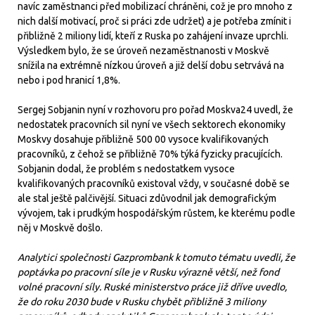
navíc zaměstnanci před mobilizací chráněni, což je pro mnoho z
nich další motivací, proč si práci zde udržet) a je potřeba zmínit i
přibližně 2 miliony lidí, kteří z Ruska po zahájení invaze uprchli.
Výsledkem bylo, že se úroveň nezaměstnanosti v Moskvě
snížila na extrémně nízkou úroveň a již delší dobu setrvává na
nebo i pod hranicí 1,8%.
Sergej Sobjanin nyní v rozhovoru pro pořad Moskva24 uvedl, že
nedostatek pracovních sil nyní ve všech sektorech ekonomiky
Moskvy dosahuje přibližně 500 00 vysoce kvalifikovaných
pracovníků, z čehož se přibližně 70% týká fyzicky pracujících.
Sobjanin dodal, že problém s nedostatkem vysoce
kvalifikovaných pracovníků existoval vždy, v současné době se
ale stal ještě palčivější. Situaci zdůvodnil jak demografickým
vývojem, tak i prudkým hospodářským růstem, ke kterému podle
něj v Moskvě došlo.
Analytici společnosti Gazprombank k tomuto tématu uvedli, že
poptávka po pracovní síle je v Rusku výrazně větší, než fond
volné pracovní síly. Ruské ministerstvo práce již dříve uvedlo,
že do roku 2030 bude v Rusku chybět přibližně 3 miliony