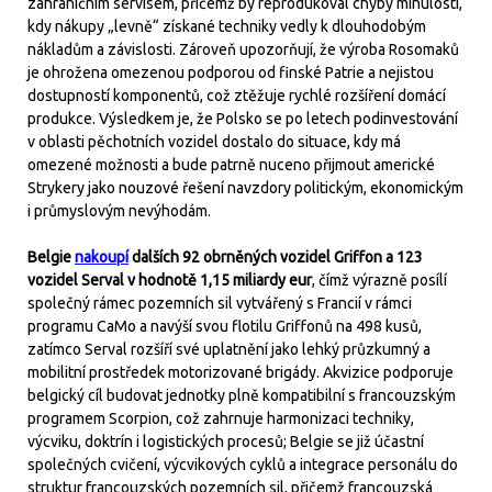
zahraničním servisem, přičemž by reprodukoval chyby minulosti,
kdy nákupy „levně“ získané techniky vedly k dlouhodobým
nákladům a závislosti. Zároveň upozorňují, že výroba Rosomaků
je ohrožena omezenou podporou od finské Patrie a nejistou
dostupností komponentů, což ztěžuje rychlé rozšíření domácí
produkce. Výsledkem je, že Polsko se po letech podinvestování
v oblasti pěchotních vozidel dostalo do situace, kdy má
omezené možnosti a bude patrně nuceno přijmout americké
Strykery jako nouzové řešení navzdory politickým, ekonomickým
i průmyslovým nevýhodám.
Belgie
nakoupí
dalších 92 obrněných vozidel Griffon a 123
vozidel Serval v hodnotě 1,15 miliardy eur
, čímž výrazně posílí
společný rámec pozemních sil vytvářený s Francií v rámci
programu CaMo a navýší svou flotilu Griffonů na 498 kusů,
zatímco Serval rozšíří své uplatnění jako lehký průzkumný a
mobilitní prostředek motorizované brigády. Akvizice podporuje
belgický cíl budovat jednotky plně kompatibilní s francouzským
programem Scorpion, což zahrnuje harmonizaci techniky,
výcviku, doktrín i logistických procesů; Belgie se již účastní
společných cvičení, výcvikových cyklů a integrace personálu do
struktur francouzských pozemních sil, přičemž francouzská