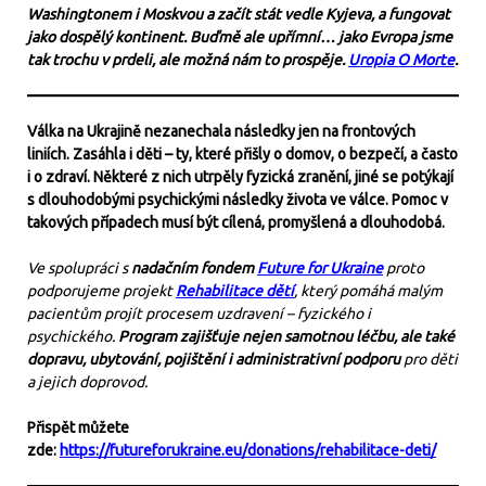
Washingtonem i Moskvou a začít stát vedle Kyjeva, a fungovat
jako dospělý kontinent. Buďmě ale upřímní… jako Evropa jsme
tak trochu v prdeli, ale možná nám to prospěje.
Uropia O Morte
.
Válka na Ukrajině nezanechala následky jen na frontových
liniích. Zasáhla i děti – ty, které přišly o domov, o bezpečí, a často
i o zdraví. Některé z nich utrpěly fyzická zranění, jiné se potýkají
s dlouhodobými psychickými následky života ve válce. Pomoc v
takových případech musí být cílená, promyšlená a dlouhodobá.
Ve spolupráci s
nadačním fondem
Future for Ukraine
proto
podporujeme projekt
Rehabilitace dětí
, který pomáhá malým
pacientům projít procesem uzdravení – fyzického i
psychického.
Program zajišťuje nejen samotnou léčbu, ale také
dopravu, ubytování, pojištění i administrativní podporu
pro děti
a jejich doprovod.
Přispět můžete
zde:
https://futureforukraine.eu/donations/rehabilitace-deti/