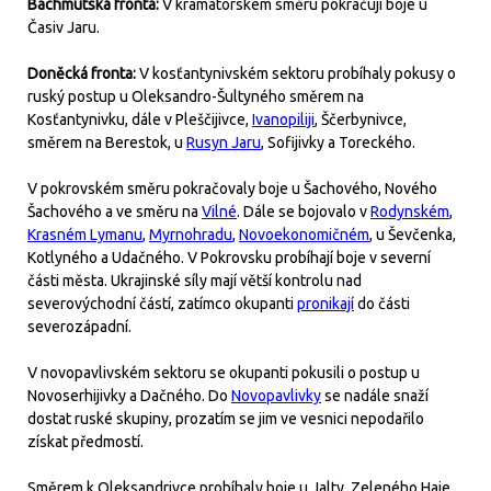
Bachmutská fronta:
V kramatorském směru pokračují boje u
Časiv Jaru.
Doněcká fronta:
V kosťantynivském sektoru probíhaly pokusy o
ruský postup u Oleksandro-Šultyného směrem na
Kosťantynivku, dále v Pleščijivce,
Ivanopiliji
, Ščerbynivce,
směrem na Berestok, u
Rusyn Jaru
, Sofijivky a Toreckého.
V pokrovském směru pokračovaly boje u Šachového, Nového
Šachového a ve směru na
Vilné
. Dále se bojovalo v
Rodynském
,
Krasném Lymanu
,
Myrnohradu
,
Novoekonomičném
, u Ševčenka,
Kotlyného a Udačného. V Pokrovsku probíhají boje v severní
části města. Ukrajinské síly mají větší kontrolu nad
severovýchodní částí, zatímco okupanti
pronikají
do části
severozápadní.
V novopavlivském sektoru se okupanti pokusili o postup u
Novoserhijivky a Dačného. Do
Novopavlivky
se nadále snaží
dostat ruské skupiny, prozatím se jim ve vesnici nepodařilo
získat předmostí.
Směrem k Oleksandrivce probíhaly boje u Jalty, Zeleného Haje,