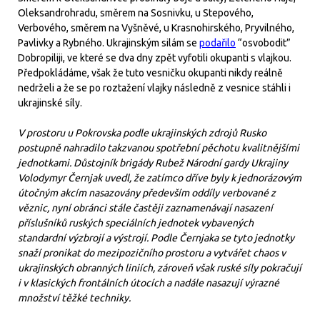
Oleksandrohradu, směrem na Sosnivku, u Stepového,
Verbového, směrem na Vyšněvé, u Krasnohirského, Pryvilného,
Pavlivky a Rybného. Ukrajinským silám se
podařilo
“osvobodit”
Dobropiliji, ve které se dva dny zpět vyfotili okupanti s vlajkou.
Předpokládáme, však že tuto vesničku okupanti nikdy reálně
nedrželi a že se po roztažení vlajky následně z vesnice stáhli i
ukrajinské síly.
V prostoru u Pokrovska podle ukrajinských zdrojů Rusko
postupně nahradilo takzvanou spotřební pěchotu kvalitnějšími
jednotkami. Důstojník brigády Rubež Národní gardy Ukrajiny
Volodymyr Černjak uvedl, že zatímco dříve byly k jednorázovým
útočným akcím nasazovány především oddíly verbované z
věznic, nyní obránci stále častěji zaznamenávají nasazení
příslušníků ruských speciálních jednotek vybavených
standardní výzbrojí a výstrojí. Podle Černjaka se tyto jednotky
snaží pronikat do mezipozičního prostoru a vytvářet chaos v
ukrajinských obranných liniích, zároveň však ruské síly pokračují
i v klasických frontálních útocích a nadále nasazují výrazné
množství těžké techniky.