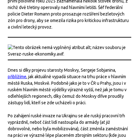
první polovině roku 2025 zaznamenala několik stovek dronů, z
nichž dvě třetiny operovaly nad hlavními letišti. Šéf federální
policie Dieter Romann proto prosazuje rozšíření bezletových
zón pro drony, aby se omezila rizika pro kritickou infrastrukturu
a civilní letecký provoz.
Dnes si díky projevu starosty Moskvy, Sergeje Sobjanina,
přiblížíme
, jak aktuálně vypadá situace na trhu práce v hlavním
městě Ruska, Moskvě. Podobně jako je to v ČR u Prahy, jsou i v
ruském hlavním městě výdělky výrazně vyšší, než jak je tomu v
odlehlejších regionech, díky čemuž do Moskvy dříve proudily
zástupy lidí, kteří se zde ucházeli o práci.
Po zahájení ruské invaze na Ukrajinu se ale ruský pracovní trh
vyprázdnil, neboť část lidí nastoupila do armády (ať již
dobrovolně, nebo byla mobilizována), část změnila zaměstnání
na práci ve výrazně lépe placeném zbrojním sektoru (kde jsou