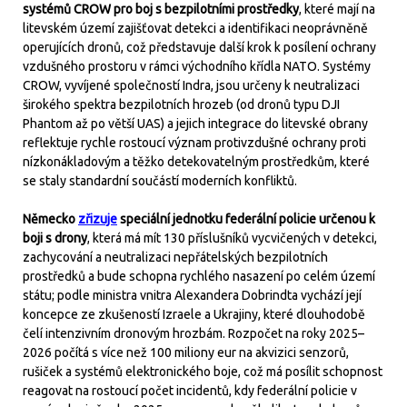
systémů CROW pro boj s bezpilotními prostředky
, které mají na
litevském území zajišťovat detekci a identifikaci neoprávněně
operujících dronů, což představuje další krok k posílení ochrany
vzdušného prostoru v rámci východního křídla NATO. Systémy
CROW, vyvíjené společností Indra, jsou určeny k neutralizaci
širokého spektra bezpilotních hrozeb (od dronů typu DJI
Phantom až po větší UAS) a jejich integrace do litevské obrany
reflektuje rychle rostoucí význam protivzdušné ochrany proti
nízkonákladovým a těžko detekovatelným prostředkům, které
se staly standardní součástí moderních konfliktů.
Německo
zřizuje
speciální jednotku federální policie určenou k
boji s drony
, která má mít 130 příslušníků vycvičených v detekci,
zachycování a neutralizaci nepřátelských bezpilotních
prostředků a bude schopna rychlého nasazení po celém území
státu; podle ministra vnitra Alexandera Dobrindta vychází její
koncepce ze zkušeností Izraele a Ukrajiny, které dlouhodobě
čelí intenzivním dronovým hrozbám. Rozpočet na roky 2025–
2026 počítá s více než 100 miliony eur na akvizici senzorů,
rušiček a systémů elektronického boje, což má posílit schopnost
reagovat na rostoucí počet incidentů, kdy federální policie v