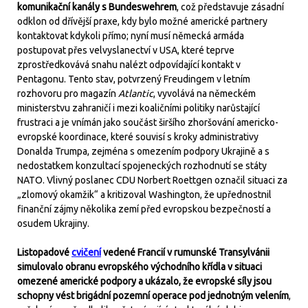
komunikační kanály s Bundeswehrem
, což představuje zásadní
odklon od dřívější praxe, kdy bylo možné americké partnery
kontaktovat kdykoli přímo; nyní musí německá armáda
postupovat přes velvyslanectví v USA, které teprve
zprostředkovává snahu nalézt odpovídající kontakt v
Pentagonu. Tento stav, potvrzený Freudingem v letním
rozhovoru pro magazín
Atlantic
, vyvolává na německém
ministerstvu zahraničí i mezi koaličními politiky narůstající
frustraci a je vnímán jako součást širšího zhoršování americko-
evropské koordinace, které souvisí s kroky administrativy
Donalda Trumpa, zejména s omezením podpory Ukrajině a s
nedostatkem konzultací spojeneckých rozhodnutí se státy
NATO. Vlivný poslanec CDU Norbert Roettgen označil situaci za
„zlomový okamžik“ a kritizoval Washington, že upřednostnil
finanční zájmy několika zemí před evropskou bezpečností a
osudem Ukrajiny.
Listopadové
cvičení
vedené Francií v rumunské Transylvánii
simulovalo obranu evropského východního křídla v situaci
omezené americké podpory a ukázalo, že evropské síly jsou
schopny vést brigádní pozemní operace pod jednotným velením
,