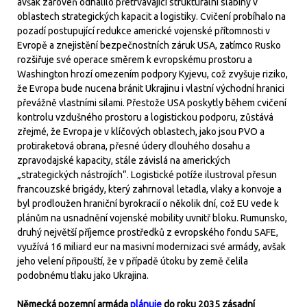
avšak zároveň odhalilo přetrvávající strukturální slabiny v
oblastech strategických kapacit a logistiky. Cvičení probíhalo na
pozadí postupující redukce americké vojenské přítomnosti v
Evropě a znejistění bezpečnostních záruk USA, zatímco Rusko
rozšiřuje své operace směrem k evropskému prostoru a
Washington hrozí omezením podpory Kyjevu, což zvyšuje riziko,
že Evropa bude nucena bránit Ukrajinu i vlastní východní hranici
převážně vlastními silami. Přestože USA poskytly během cvičení
kontrolu vzdušného prostoru a logistickou podporu, zůstává
zřejmé, že Evropa je v klíčových oblastech, jako jsou PVO a
protiraketová obrana, přesné údery dlouhého dosahu a
zpravodajské kapacity, stále závislá na amerických
„strategických nástrojích“. Logistické potíže ilustroval přesun
francouzské brigády, který zahrnoval letadla, vlaky a konvoje a
byl prodloužen hraniční byrokracií o několik dní, což EU vede k
plánům na usnadnění vojenské mobility uvnitř bloku. Rumunsko,
druhý největší příjemce prostředků z evropského fondu SAFE,
využívá 16 miliard eur na masivní modernizaci své armády, avšak
jeho velení připouští, že v případě útoku by země čelila
podobnému tlaku jako Ukrajina.
Německá pozemní armáda
plánuje
do roku 2035 zásadní