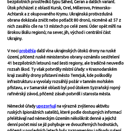
bezpilotních prostředků typu Šáhed, Geran a dalších variant.
Útok přicházel z oblastí Kursk, Orel, Millerovo, Primorsko-
Achtarsk a z okupovaného Krymu. Ukrajinská protivzdušná
obrana dokázala zničit nebo potlačit 80 dronů, nicméně až 57 z
nich zasáhlo cíle na 13 místech po celé zemi. Úder opět mířil na
širokou škálu regionů; na sever, jih, východ i centrální část
Ukrajiny.
V noci
proběhla
další vlna ukrajinských útoků drony na ruské
území, přičemž ruské ministerstvo obrany oznámilo sestřelení
41 bezpilotních letounů nad šesti regiony, ale tradičně neuvedlo
rozsah škod. Ty však potvrdily místní úřady: v Krasnodarském
kraji zasáhly drony přístavní město Temrjuk, kde poškodily
infrastrukturu a vyvolaly rozsáhlý požár v tamním mořském
přístavu, a v Samarské oblasti byl pod útokem Syzraňský ropný
rafinérský závod, přičemž zásah potvrdil i starosta města.
Německé úřady
upozorňují
na výrazně zvýšenou aktivitu
ruských špionážních satelitů, které podle dostupných informací
přelétávají nad německým územím několikrát denně a jejichž
denní počet misí se již pohybuje ve dvouciferných hodnotách,
přičemž v posledních letech byly zaznamenány i případy rušení