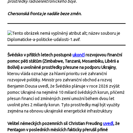
prostředky radioelektronického boje.
Chersonská fronta je nadále beze změn.
Švédsko v příštích letech postupně
ukončí
rozvojovou finanční
pomoc pěti státům (Zimbabwe, Tanzanii, Mosambiku, Libérii a
Bolívii) a uvolněné prostředky přesune na podporu Ukrajiny
,
kterou vláda označuje za hlavní prioritu své zahraniční
rozvojové politiky. Ministr pro zahraniční obchod a rozvoj
Benjamin Dousa uvedl, že Švédsko plánuje v roce 2026 zvýšit
pomoc Ukrajině na nejméně 10 miliard švédských korun, přičemž
přesun financí od zmíněných zemí umožní během dvou let
uvolnit přes 2 miliardy korun. Tyto prostředky mají být využity
zejména na obnovu ukrajinské energetické infrastruktury
Velitel německých pozemních sil Christian Freuding
uvedl
, že
Pentagon v posledních měsících fakticky přerušil přímé