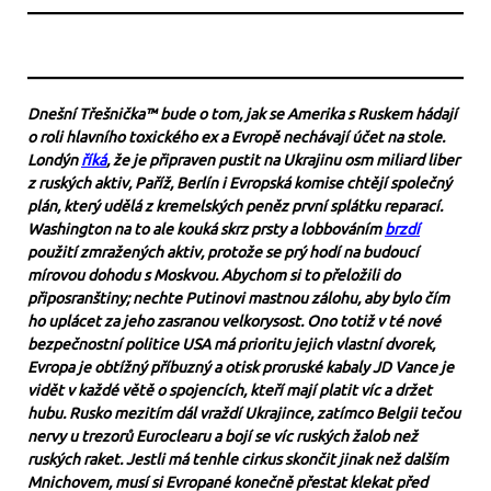
Dnešní Třešnička™ bude o tom, jak se Amerika s Ruskem hádají
o roli hlavního toxického ex a Evropě nechávají účet na stole.
Londýn
říká
, že je připraven pustit na Ukrajinu osm miliard liber
z ruských aktiv, Paříž, Berlín i Evropská komise chtějí společný
plán, který udělá z kremelských peněz první splátku reparací.
Washington na to ale kouká skrz prsty a lobbováním
brzdí
použití zmražených aktiv, protože se prý hodí na budoucí
mírovou dohodu s Moskvou. Abychom si to přeložili do
připosranštiny; nechte Putinovi mastnou zálohu, aby bylo čím
ho uplácet za jeho zasranou velkorysost. Ono totiž v té nové
bezpečnostní politice USA má prioritu jejich vlastní dvorek,
Evropa je obtížný příbuzný a otisk proruské kabaly JD Vance je
vidět v každé větě o spojencích, kteří mají platit víc a držet
hubu. Rusko mezitím dál vraždí Ukrajince, zatímco Belgii tečou
nervy u trezorů Euroclearu a bojí se víc ruských žalob než
ruských raket. Jestli má tenhle cirkus skončit jinak než dalším
Mnichovem, musí si Evropané konečně přestat klekat před