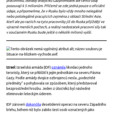
pracovníků, odhady analytiků Gazprombank ale tento údaj
posouvají k 5 milionům. Přičemž se zde jedná pouze o oficiální
údaje, a připomeňme, že v Rusku bylo vždy mnoho nelegálně
nebo pololegálně pracujících zejména z oblasti Střední Asie,
kteří ale po raziích na tyto pracovníky jíž do Ruska přijíždějí ve
výrazně menších počtech, a reálný nedostatek pracovní síly tak
v současném Rusku bude ještě o několik milionů vyšší.
Izrael:
Izraelská armáda (IDF)
oznámila
likvidaci jednoho
teroristy, který se přiblížil k jejím jednotkám na severu Pásma
Gazy. Podle armády dvojice ozbrojenců nesla „podezřelé
předměty“ a pohybovala se způsobem, který představoval
bezprostřední hrozbu. Jeden z útočníků byl následně
eliminován leteckým úderem.
IDF zároveň
dokončila
desetidenní operaci na severu Západního
břehu, během níž bylo zabito šest osob označených jako