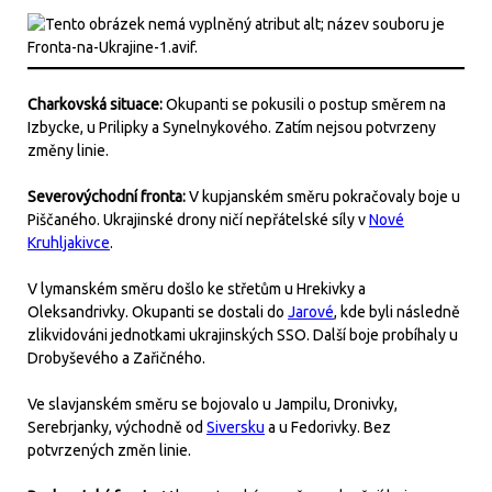
Charkovská situace:
Okupanti se pokusili o postup směrem na
Izbycke, u Prilipky a Synelnykového. Zatím nejsou potvrzeny
změny linie.
Severovýchodní fronta:
V kupjanském směru pokračovaly boje u
Piščaného. Ukrajinské drony ničí nepřátelské síly v
Nové
Kruhljakivce
.
V lymanském směru došlo ke střetům u Hrekivky a
Oleksandrivky. Okupanti se dostali do
Jarové
, kde byli následně
zlikvidováni jednotkami ukrajinských SSO. Další boje probíhaly u
Drobyševého a Zařičného.
Ve slavjanském směru se bojovalo u Jampilu, Dronivky,
Serebrjanky, východně od
Siversku
a u Fedorivky. Bez
potvrzených změn linie.