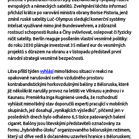
evropských a německých satelitů. Zveřejnění těchto informací
přichází krátce po varování ministra obrany Borise Pistoria, jenž
zmínil ruské satelity Luč-Olympus sledující komerční systémy
Intelsat využívané mimo jiné Bundeswehrem, a zdůraznil
rostoucí schopnosti Ruska a Číny ovlivňovat, oslepovat či fyzicky
ničit satelity. Berlín reaguje posílením vlastní vesmírné politiky:
do roku 2030 plánuje investovat 35 miliard eur do vesmírných
projektů s důrazem na obranu a v listopadu představil první
národní strategii vesmírné bezpečnosti.
Litva příští týden
vyhlásí
mimořádnou situaci v reakci na
opakované narušování svého vzdušného prostoru
kontrabandistickými horkovzdušnými balóny z Běloruska, které
již několikrát narušily provoz na letišti ve Vilniusu a jednou i v
Kaunasu. Premiérka Inga Ruginienė uvedla, že rozhodnutí
vyhlásit mimořádný stav doporučili experti pracující v mobilních
skupinách, jež dosahují „vynikajících výsledků“, přičemž jen v
posledních dnech bylo odhaleno 6,5 tisíce pašovaných balení
cigaret. Balóny jsou litevskými představiteli označovány za
formu „hybridního útoku“ organizovaného běloruským režimem,
který už dříve vedl k dočasnému uzavření hranice s Běloruskem;