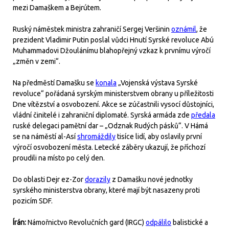
mezi Damaškem a Bejrútem.
Ruský náměstek ministra zahraničí Sergej Veršinin
oznámil
, že
prezident Vladimir Putin poslal vůdci Hnutí Syrské revoluce Abú
Muhammadovi Džoulánímu blahopřejný vzkaz k prvnímu výročí
„změn v zemi“.
Na předměstí Damašku se
konala
„Vojenská výstava Syrské
revoluce“ pořádaná syrským ministerstvem obrany u příležitosti
Dne vítězství a osvobození. Akce se zúčastnili vysocí důstojníci,
vládní činitelé i zahraniční diplomaté. Syrská armáda zde
předala
ruské delegaci pamětní dar – „Odznak Rudých pásků“. V Hámá
se na náměstí al-Así
shromáždily
tisíce lidí, aby oslavily první
výročí osvobození města. Letecké záběry ukazují, že příchozí
proudili na místo po celý den.
Do oblasti Dejr ez-Zor
dorazily
z Damašku nové jednotky
syrského ministerstva obrany, které mají být nasazeny proti
pozicím SDF.
Írán:
Námořnictvo Revolučních gard (IRGC)
odpálilo
balistické a