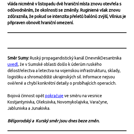
vláda nicméně v listopadu dvě hraniční místa znovu otevřela s
odůvodněním, že okolnosti se změnily. Ruginienė však znovu
zdůraznila, že pokud se intenzita přeletů balónů zvýší, Vilnius je
připraven obnovit hraniční omezení.
Směr Sumy:
Ruský propagandistický kanál DnevnikDesantnika
uvedl
, že v Sumské oblasti došlo k úderům ruského
dělostřelectva a letectva na vojenskou infrastrukturu, sklady,
logistiku a shromaždiště ukrajinských sil. Informace nejsou
ověřené a chybí konkrétní detaily o probíhajících operacích.
Bojová činnost opět
pokračuje
ve směru na vesnice
Kostjantynivka, Oleksiivka, Novomykolajivka, Varačyne,
Jablunivka a Junakivka.
Bělgorodský a Kurský směr jsou dnes beze změn.