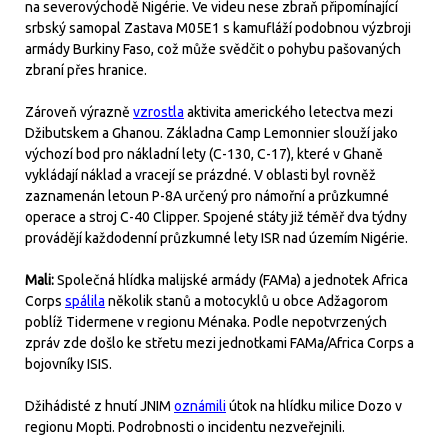
na severovýchodě Nigérie. Ve videu nese zbraň připomínající
srbský samopal Zastava M05E1 s kamufláží podobnou výzbroji
armády Burkiny Faso, což může svědčit o pohybu pašovaných
zbraní přes hranice.
Zároveň výrazně
vzrostla
aktivita amerického letectva mezi
Džibutskem a Ghanou. Základna Camp Lemonnier slouží jako
výchozí bod pro nákladní lety (C-130, C-17), které v Ghaně
vykládají náklad a vracejí se prázdné. V oblasti byl rovněž
zaznamenán letoun P-8A určený pro námořní a průzkumné
operace a stroj C-40 Clipper. Spojené státy již téměř dva týdny
provádějí každodenní průzkumné lety ISR nad územím Nigérie.
Mali:
Společná hlídka malijské armády (FAMa) a jednotek Africa
Corps
spálila
několik stanů a motocyklů u obce Adžagorom
poblíž Tidermene v regionu Ménaka. Podle nepotvrzených
zpráv zde došlo ke střetu mezi jednotkami FAMa/Africa Corps a
bojovníky ISIS.
Džihádisté z hnutí JNIM
oznámili
útok na hlídku milice Dozo v
regionu Mopti. Podrobnosti o incidentu nezveřejnili.