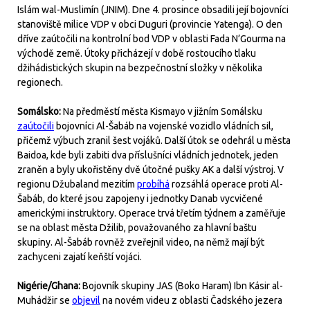
Islám wal-Muslimín (JNIM). Dne 4. prosince obsadili její bojovníci
stanoviště milice VDP v obci Duguri (provincie Yatenga). O den
dříve zaútočili na kontrolní bod VDP v oblasti Fada N’Gourma na
východě země. Útoky přicházejí v době rostoucího tlaku
džihádistických skupin na bezpečnostní složky v několika
regionech.
Somálsko:
Na předměstí města Kismayo v jižním Somálsku
zaútočili
bojovníci Al-Šabáb na vojenské vozidlo vládních sil,
přičemž výbuch zranil šest vojáků. Další útok se odehrál u města
Baidoa, kde byli zabiti dva příslušníci vládních jednotek, jeden
zraněn a byly ukořistěny dvě útočné pušky AK a další výstroj. V
regionu Džubaland mezitím
probíhá
rozsáhlá operace proti Al-
Šabáb, do které jsou zapojeny i jednotky Danab vycvičené
americkými instruktory. Operace trvá třetím týdnem a zaměřuje
se na oblast města Džilib, považovaného za hlavní baštu
skupiny. Al-Šabáb rovněž zveřejnil video, na němž mají být
zachyceni zajatí keňští vojáci.
Nigérie/Ghana:
Bojovník skupiny JAS (Boko Haram) Ibn Kásir al-
Muhádžir se
objevil
na novém videu z oblasti Čadského jezera