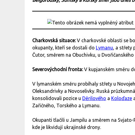
Bělgorodský, Sumský a Kurský směr jsou dnes 
Charkovská situace:
V charkovské oblasti se bo
okupanty, kteří se dostali do
Lymanu
, a střety
Čutor, směrem na Obuchivku, u Dvořičanského 
Severovýchodní fronta:
V kupjanském směru d
V lymanském směru probíhaly střety u Novojeh
Oleksandrivky a Novoselivky. Ruská průzkumná 
konsolidovali pozice u
Děrilového
a
Koloďaze
a
Zařičného, Torského a Lymanu.
Okupanti tlačili u Jampilu a směrem na Svjato
kde je likvidují ukrajinské drony.