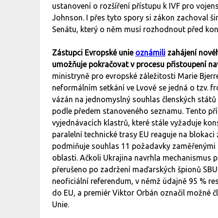
ustanovení o rozšíření přístupu k IVF pro voje
Johnson. I přes tyto spory si zákon zachoval
Senátu, který o něm musí rozhodnout před ko
Zástupci Evropské unie
oznámili
zahájení novéh
umožňuje pokračovat v procesu přistoupení n
ministryně pro evropské záležitosti Marie Bjerr
neformálním setkání ve Lvově se jedná o tzv. fr
vázán na jednomyslný souhlas členských států
podle předem stanoveného seznamu. Tento přís
vyjednávacích klastrů, které stále vyžaduje ko
paralelní technické trasy EU reaguje na blokac
podmiňuje souhlas 11 požadavky zaměřenými n
oblasti. Ačkoli Ukrajina navrhla mechanismus p
přerušeno po zadržení maďarských špionů SBU 
neoficiální referendum, v němž údajně 95 % re
do EU, a premiér Viktor Orbán označil možné čl
Unie.