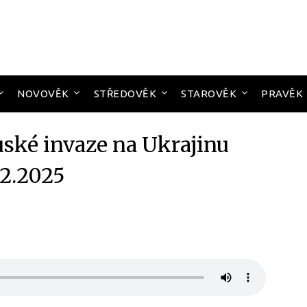
NOVOVĚK
STŘEDOVĚK
STAROVĚK
PRAVĚK
uské invaze na Ukrajinu
12.2025