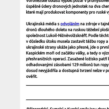
Voroněžské oblasti vypukl požár v průmyslové
úspěšné údery dronových jednotek na dva che
které mají produkovat komponenty pro ruské v
Ukrajinská média s
odvoláním
na zdroje v tajn
dronů dlouhého doletu na ruskou těžební ploši
společnost Lukoil-Nižněvolžskněfť. Podle těcht
v důsledku útoku musela zastavit těžbu ropy a p
ukrajinské strany ukáže jako přesné, jde o prvn
Kaspickém moři od začátku války, a tedy o výz
přeshraničních operací. Zasažené ložisko patří
odhadovanými zásobami 129 milionů tun ropy a
dosud nevyjádřila a dostupná tvrzení nelze v p
ověřit.