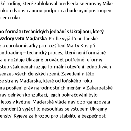
nské rodiny, které zablokoval předseda sněmovny Mike
 širokou dvoustrannou podporu a bude nyní postoupen
ncem roku.
o formátu technických jednání s Ukrajinou, který
avzdory vetu Maďarska
. Podle vyjádření dánské
e a eurokomisařky pro rozšíření Marty Kos při
ontloading – technický proces, který není formálně
 a umožňuje Ukrajině provádět potřebné reformy
tup však nenahrazuje formální otevření jednotlivých
nsenzus všech členských zemí. Zavedením této
i ze strany Maďarska, které od loňského roku
a posílení práv národnostních menšin v Zakarpatské
ravidelných konzultací, jejich pokračování bylo
letos v květnu. Maďarská vláda navíc zorganizovala
spondentů vyjádřilo nesouhlas se vstupem Ukrajiny
enství Kyjeva za hrozbu pro stabilitu a bezpečnost