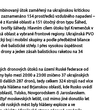
mbinovaný útok zaměřený na ukrajinskou kritickou
ylo zaznamenáno 154 prostředků vzdušného napadení –
né z Kurské oblasti a 151 útočný dron typu Šáhed,
0 tvořily šáhedy. Hlavním cílem útoku byl Kremenčuk v
ká oblast a vybrané frontové regiony. Ukrajinská PVO
cký boj i mobilní skupiny a podle předběžné bilance
a dvě balistické střely. I přes vysokou úspěšnost
drony a jeden zásah balistickou raketou na 34
nských dronových útoků na území Ruské federace od
y bylo mezi 20:00 a 23:00 zničeno 37 ukrajinských
0 dalších 287 dronů, tedy celkem 324 strojů nad více
 byla hlášena nad Brjanskou oblastí, kde Rusko uvádí
oblastí, Tulsko, Novgorodskem či Jaroslavskem.
tyř moskevských letišť, což mimo jiné donutilo let
adě ruských měst byly hlášeny exploze a ve