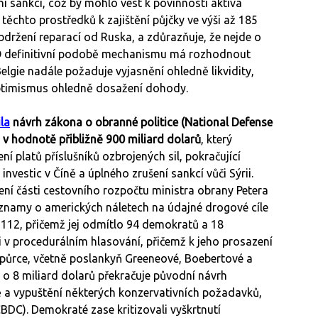
 sankcí, což by mohlo vést k povinnosti aktiva
 těchto prostředků k zajištění půjčky ve výši až 185
obdržení reparací od Ruska, a zdůrazňuje, že nejde o
v. O definitivní podobě mechanismu má rozhodnout
elgie nadále požaduje vyjasnění ohledně likvidity,
ý optimismus ohledně dosažení dohody.
la
návrh zákona o obranné politice (National Defense
 v hodnotě přibližně 900 miliard dolarů
, který
í platů příslušníků ozbrojených sil, pokračující
vestic v Číně a úplného zrušení sankcí vůči Sýrii.
í části cestovního rozpočtu ministra obrany Petera
znamy o amerických náletech na údajné drogové cíle
 112, přičemž jej odmítlo 94 demokratů a 18
i v procedurálním hlasování, přičemž k jeho prosazení
dpůrce, včetně poslankyň Greeneové, Boebertové a
rý o 8 miliard dolarů překračuje původní návrh
ně a vypuštění některých konzervativních požadavků,
CBDC). Demokraté zase kritizovali vyškrtnutí