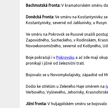
Bachmutská fronta:
V kramatorském směru došl
Doněcká fronta:
Ve směru na Kosťantynivku se b
Kosťantynivky, severně od Jablunivky, u Rusyn
Ve směru na Pokrovsk se Rusové snažili postu
Zapovidného, Sucheckého, v Rodinském, Krasn
Novoekonomičného, severně od Kotlyného, Ud
Boje pokračují i v
Pokrovsku
a ač zde mají okupan
pronikají i jižně od železniční trati.
Bojovalo se u Novomykolajivky, západně od M
Došlo ke střetům u Zeleného Haje směrem na
I
Verbového, Vyšnevého, Jehorivky, Krasnohirsk
Jižní fronta:
V huljajpilském směru se bojoval