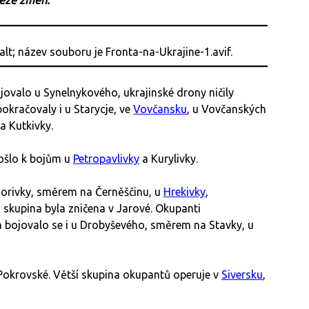
beze změn.
jovalo u Synelnykového, ukrajinské drony ničily
 pokračovaly i u Starycje, ve
Vovčansku
, u Vovčanských
a Kutkivky.
ošlo k bojům u
Petropavlivky
a Kurylivky.
orivky, směrem na Černěščinu, u
Hrekivky
,
skupina byla zničena v Jarové. Okupanti
 bojovalo se i u Drobyševého, směrem na Stavky, u
-Pokrovské. Větší skupina okupantů operuje v
Siversku
,