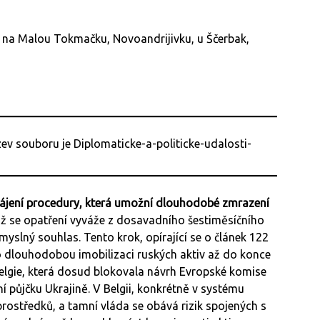
m na Malou Tokmačku, Novoandrijivku, u Ščerbak,
ahájení procedury, která umožní dlouhodobé zmrazení
mž se opatření vyváže z dosavadního šestiměsíčního
yslný souhlas. Tento krok, opírající se o článek 122
o dlouhodobou imobilizaci ruských aktiv až do konce
Belgie, která dosud blokovala návrh Evropské komise
ní půjčku Ukrajině. V Belgii, konkrétně v systému
prostředků, a tamní vláda se obává rizik spojených s