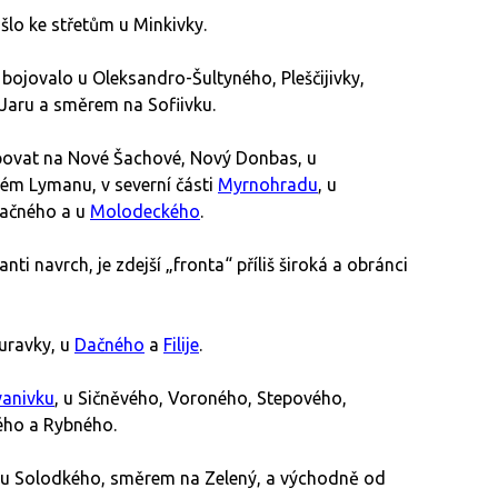
o ke střetům u Minkivky.
ojovalo u Oleksandro-Šultyného, Pleščijivky,
 Jaru a směrem na Sofiivku.
povat na Nové Šachové, Nový Donbas, u
ém Lymanu, v severní části
Myrnohradu
, u
ačného a u
Molodeckého
.
ti navrch, je zdejší „fronta“ příliš široká a obránci
uravky, u
Dačného
a
Filije
.
vanivku
, u Sičněvého, Voroného, Stepového,
ého a Rybného.
o u Solodkého, směrem na Zelený, a východně od