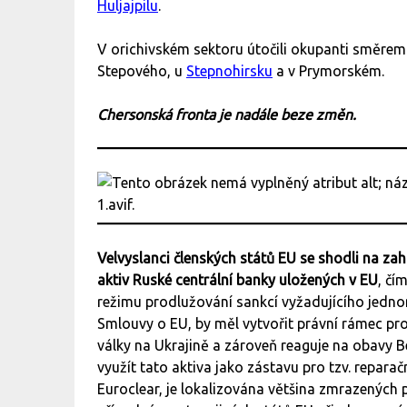
Huljajpilu
.
V orichivském sektoru útočili okupanti směre
Stepového, u
Stepnohirsku
a v Prymorském.
Chersonská fronta je nadále beze změn.
Velvyslanci členských států EU se shodli na z
aktiv Ruské centrální banky uložených v EU
, čí
režimu prodlužování sankcí vyžadujícího jednom
Smlouvy o EU, by měl vytvořit právní rámec pr
války na Ukrajině a zároveň reaguje na obavy 
využít tato aktiva jako zástavu pro tzv. reparač
Euroclear, je lokalizována většina zmrazených 