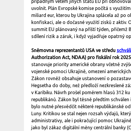
případným vetem jiných států EU při obnovování
uvolnit. Plán Evropské komise počítá s využitím
miliard eur, kterou by Ukrajina splácela až po 
konfiskaci, ale o dočasné využití zisků z akti
summit EU plánovaný na příští týden, přičemž B
sdílení rizik a záruk, i když vyjadřuje opatrn
Sněmovna reprezentantů USA ve středu
schváli
Authorization Act, NDAA) pro fiskální rok 2025
stanovuje priority americké obrany včetně zvýšen
vojenské pomoci Ukrajině, omezení amerických in
Zákon rovněž obsahuje ustanovení o pozastaven
Hegsetha do doby, než předloží nezkreslené zá
v Karibiku. Návrh prošel poměrem hlasů 312 ku
republikánů. Zákon byl těsně předtím schválen 
bylo nutné přesvědčit některé republikánské o
Luny. Kritikou se stal nejen rozsah výdajů, kte
administrativy, ale i pokračující pomoc Ukraji
jako byl zákaz digitální měny centrální banky (