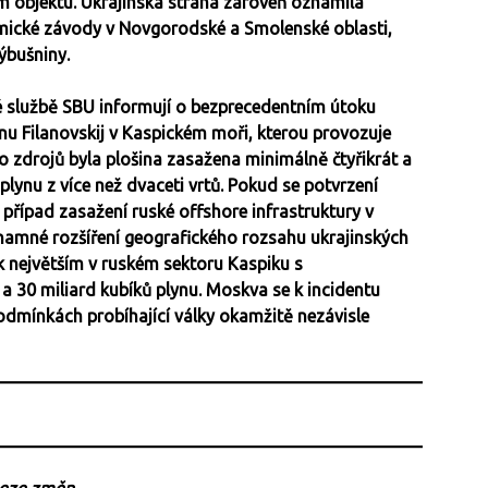
m objektu. Ukrajinská strana zároveň oznámila
mické závody v Novgorodské a Smolenské oblasti,
ýbušniny.
é službě SBU informují o bezprecedentním útoku
nu Filanovskij v Kaspickém moři, kterou provozuje
o zdrojů byla plošina zasažena minimálně čtyřikrát a
lynu z více než dvaceti vrtů. Pokud se potvrzení
í případ zasažení ruské offshore infrastruktury v
namné rozšíření geografického rozsahu ukrajinských
 k největším v ruském sektoru Kaspiku s
 30 miliard kubíků plynu. Moskva se k incidentu
odmínkách probíhající války okamžitě nezávisle