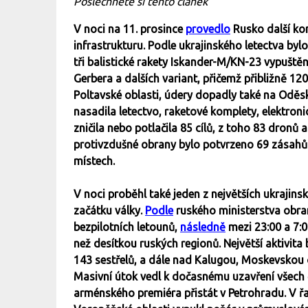
Poslechněte si tento článek
V noci na 11. prosince
provedlo
Rusko další ko
infrastrukturu. Podle ukrajinského letectva b
tři balistické rakety Iskander-M/KN-23 vypuště
Gerbera a dalších variant, přičemž přibližně 12
Poltavské oblasti, údery dopadly také na Oděs
nasadila letectvo, raketové komplety, elektroni
zničila nebo potlačila 85 cílů, z toho 83 dronů 
protivzdušné obrany bylo potvrzeno 69 zásahů 
místech.
V noci proběhl také jeden z největších ukraji
začátku války.
Podle
ruského ministerstva obran
bezpilotních letounů,
následně
mezi 23:00 a 7:0
než desítkou ruských regionů. Největší aktivita
143 sestřelů, a dále nad Kalugou, Moskevskou 
Masivní útok vedl k dočasnému uzavření všech č
arménského premiéra přistát v Petrohradu. V ř