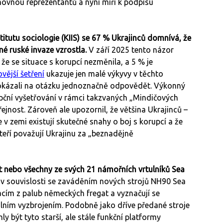
movnou reprezentantů a nyní míří k podpisu
tutu sociologie (KIIS) se 67 % Ukrajinců domnívá, že
é ruské invaze vzrostla.
V září 2025 tento názor
že se situace s korupcí nezměnila, a 5 % je
vější šetření
ukazuje jen malé výkyvy v těchto
nedokázali na otázku jednoznačně odpovědět. Výkonný
rupční vyšetřování v rámci takzvaných „Mindičových
jnost. Zároveň ale upozornil, že většina Ukrajinců –
e v zemi existují skutečné snahy o boj s korupcí a že
kteří považují Ukrajinu za „beznadějně
 nebo všechny ze svých 21 námořních vrtulníků Sea
y v souvislosti se zaváděním nových strojů NH90 Sea
racím z palub německých fregat a vyznačují se
ilním vyzbrojením. Podobně jako dříve předané stroje
ly být tyto starší, ale stále funkční platformy