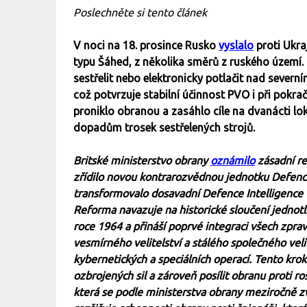
Poslechněte si tento článek
V noci na 18. prosince Rusko
vyslalo
proti Ukra
typu Šáhed, z několika směrů z ruského území.
sestřelit nebo elektronicky potlačit nad severní
což potvrzuje stabilní účinnost PVO i při pokr
proniklo obranou a zasáhlo cíle na dvanácti lo
dopadům trosek sestřelených strojů.
Britské ministerstvo obrany
oznámilo
zásadní re
zřídilo novou kontrarozvědnou jednotku Defence
transformovalo dosavadní Defence Intelligence 
Reforma navazuje na historické sloučení jednot
roce 1964 a přináší poprvé integraci všech zpra
vesmírného velitelství a stálého společného velit
kybernetických a speciálních operací. Tento krok 
ozbrojených sil a zároveň posílit obranu proti r
která se podle ministerstva obrany meziročně z