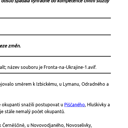
rá dosud spadala výhradně do kompetence civilní služby
beze změn.
bojovalo směrem k Izbickému, u Lymanu, Odradného a
 okupanti snažili postupovat u
Piščaného
, Hluškivky a
 je stále nemalý počet okupantů.
 Černěščině, u Novovodjaného, Novoselivky,