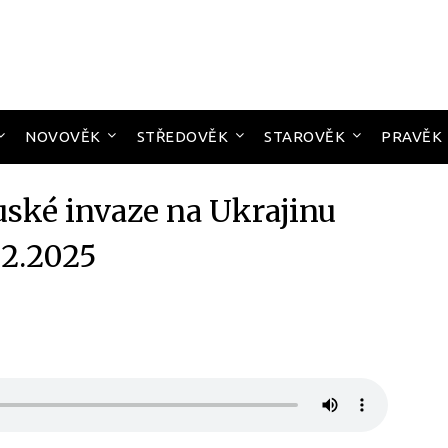
NOVOVĚK
STŘEDOVĚK
STAROVĚK
PRAVĚK
uské invaze na Ukrajinu
12.2025