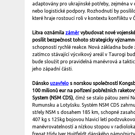
adaptovány pro ukrajinské potřeby, zejména v
nebo logistické podpory. Rozhodnutí by posílil
které hraje rostoucí roli v kontextu konfliktu 
Litva oznámila
záměr
vybudovat nové vojenské 
posílit bezpečnost tohoto strategicky významn
schopností rychlé reakce. Nová základna bude z
zatímco stávající výcvikový areál v Taurogi bud
bude sloužit pro pravidelná manévrová a taktic
jeho západní části.
Dánsko
uzavřelo
s norskou společností Kongsb
100 milionů eur na pořízení pobřežních raketov
System (NSM CDS)
, čímž se stalo pátou zemí N
Rumunsku a Lotyšsku. Systém NSM CDS zahrnuje 
střely NSM s dosahem 185 km, schopné zasahova
407 kg s 125kg bojovou hlavicí letí podzvukovo
manévrovatelností a nízkou stopou v radiolokač
fregat třídy Iver Huitfeldt dánského námořnict