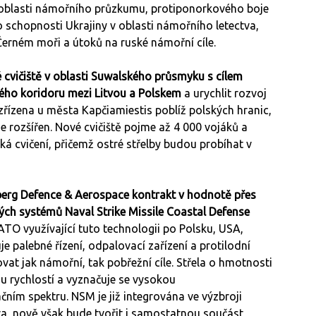
 oblasti námořního průzkumu, protiponorkového boje
o schopnosti Ukrajiny v oblasti námořního letectva,
v Černém moři a útoků na ruské námořní cíle.
cvičiště v oblasti Suwalského průsmyku s cílem
ého koridoru mezi Litvou a Polskem
a urychlit rozvoj
řízena u města Kapčiamiestis poblíž polských hranic,
e rozšířen. Nové cvičiště pojme až 4 000 vojáků a
ká cvičení, přičemž ostré střelby budou probíhat v
erg Defence & Aerospace kontrakt v hodnotě přes
ých systémů Naval Strike Missile Coastal Defense
ATO využívající tuto technologii po Polsku, USA,
palebné řízení, odpalovací zařízení a protilodní
t jak námořní, tak pobřežní cíle. Střela o hmotnosti
u rychlostí a vyznačuje se vysokou
ním spektru. NSM je již integrována ve výzbroji
va, nově však bude tvořit i samostatnou součást