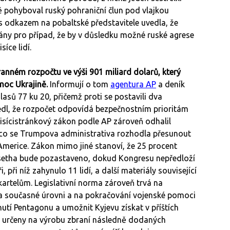
ě pohyboval ruský pohraniční člun pod vlajkou
s odkazem na pobaltské představitele uvedla, že
plány pro případ, že by v důsledku možné ruské agrese
íce lidí.
ranném rozpočtu ve výši 901 miliard dolarů, který
omoc Ukrajině.
Informují o tom
agentura AP
a deník
asů 77 ku 20, přičemž proti se postavili dva
edl, že rozpočet odpovídá bezpečnostním prioritám
tisícistránkový zákon podle AP zároveň odhalil
o se Trumpova administrativa rozhodla přesunout
Americe. Zákon mimo jiné stanoví, že 25 procent
gsetha bude pozastaveno, dokud Kongresu nepředloží
při níž zahynulo 11 lidí, a další materiály související
rtelům. Legislativní norma zároveň trvá na
a současné úrovni a na pokračování vojenské pomoci
utí Pentagonu a umožnit Kyjevu získat v příštích
u určeny na výrobu zbraní následně dodaných