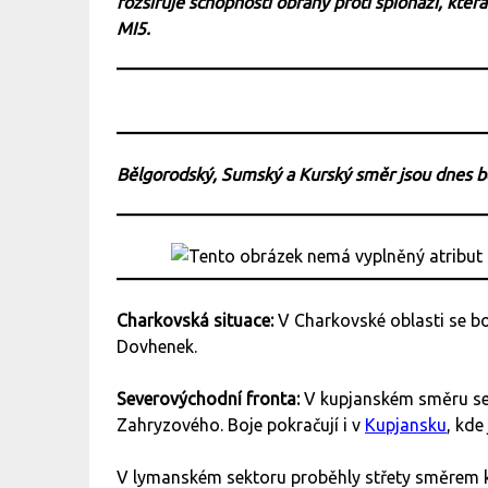
rozšiřuje schopnosti obrany proti špionáži, kte
MI5.
Bělgorodský, Sumský a Kurský směr jsou dnes 
Charkovská situace:
V Charkovské oblasti se 
Dovhenek.
Severovýchodní fronta:
V kupjanském směru se
Zahryzového. Boje pokračují i v
Kupjansku
, kde
V lymanském sektoru proběhly střety směrem k