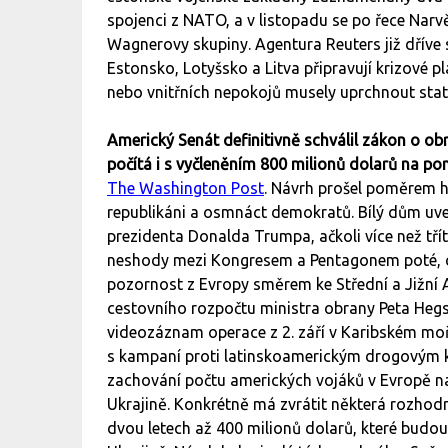
spojenci z NATO, a v listopadu se po řece Narv
Wagnerovy skupiny. Agentura Reuters již dříve 
Estonsko, Lotyšsko a Litva připravují krizové 
nebo vnitřních nepokojů musely uprchnout statis
Americký Senát definitivně schválil zákon o ob
počítá i s vyčleněním 800 milionů dolarů na p
The Washington Post
. Návrh prošel poměrem hl
republikáni a osmnáct demokratů. Bílý dům uv
prezidenta Donalda Trumpa, ačkoli více než tří
neshody mezi Kongresem a Pentagonem poté, c
pozornost z Evropy směrem ke Střední a Jižní 
cestovního rozpočtu ministra obrany Peta He
videozáznam operace z 2. září v Karibském moři, 
s kampaní proti latinskoamerickým drogovým ka
zachování počtu amerických vojáků v Evropě n
Ukrajině. Konkrétně má zvrátit některá rozhodn
dvou letech až 400 milionů dolarů, které budo