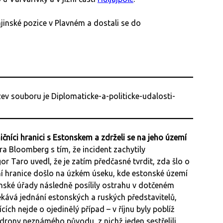
jinské pozice v Plavném a dostali se do
ničníci hranici s Estonskem a zdrželi se na jeho území
a Bloomberg s tím, že incident zachytily
or Taro uvedl, že je zatím předčasné tvrdit, zda šlo o
í hranice došlo na úzkém úseku, kde estonské území
nské úřady následně posílily ostrahu v dotčeném
kává jednání estonských a ruských představitelů,
cích nejde o ojedinělý případ – v říjnu byly poblíž
rony neznámého původu, z nichž jeden sestřelili