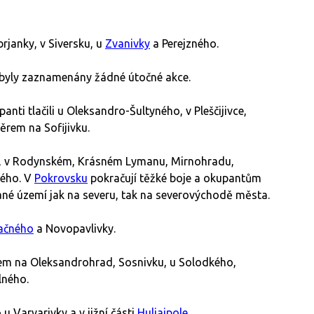
rjanky, v Siversku, u
Zvanivky
a Perejzného.
yly zaznamenány žádné útočné akce.
ti tlačili u Oleksandro-Šultyného, v Pleščijivce,
ěrem na Sofijivku.
, v Rodynském, Krásném Lymanu, Mirnohradu,
kého. V
Pokrovsku
pokračují těžké boje a okupantům
né území jak na severu, tak na severovýchodě města.
ačného
a Novopavlivky.
em na Oleksandrohrad, Sosnivku, u Solodkého,
lného.
u Varvarivky a v jižní části
Huljajpole
.