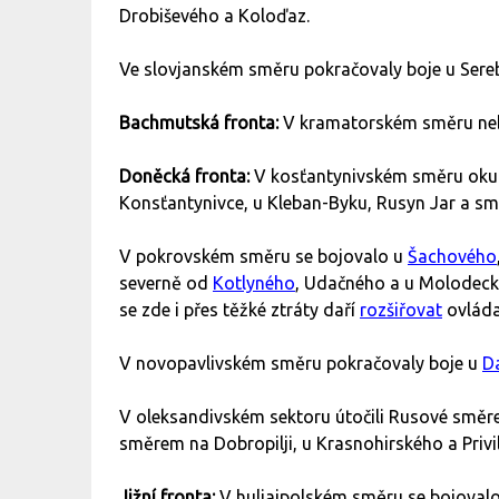
Drobiševého a Koloďaz.
Ve slovjanském směru pokračovaly boje u Sereb
Bachmutská fronta:
V kramatorském směru neb
Doněcká fronta:
V kosťantynivském směru okupan
Konsťantynivce, u Kleban-Byku, Rusyn Jar a sm
V pokrovském směru se bojovalo u
Šachového
severně od
Kotlyného
, Udačného a u Molodec
se zde i přes těžké ztráty daří
rozšiřovat
ovláda
V novopavlivském směru pokračovaly boje u
D
V oleksandivském sektoru útočili Rusové směr
směrem na Dobropilji, u Krasnohirského a Privi
Jižní fronta:
V huljajpolském směru se bojovalo 