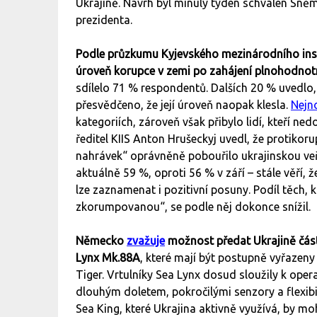
Ukrajině. Návrh byl minulý týden schválen Sně
prezidenta.
Podle průzkumu Kyjevského mezinárodního insti
úroveň korupce v zemi po zahájení plnohodnotn
sdílelo 71 % respondentů. Dalších 20 % uvedlo, 
přesvědčeno, že její úroveň naopak klesla.
Nejno
kategoriích, zároveň však přibylo lidí, kteří 
ředitel KIIS Anton Hrušeckyj uvedl, že protiko
nahrávek“ oprávněně pobouřilo ukrajinskou veře
aktuálně 59 %, oproti 56 % v září – stále věří, ž
lze zaznamenat i pozitivní posuny. Podíl těch, 
zkorumpovanou“, se podle něj dokonce snížil.
Německo
zvažuje
možnost předat Ukrajině část
Lynx Mk.88A
, které mají být postupně vyřazen
Tiger. Vrtulníky Sea Lynx dosud sloužily k ope
dlouhým doletem, pokročilými senzory a flexib
Sea King, které Ukrajina aktivně využívá, by moh