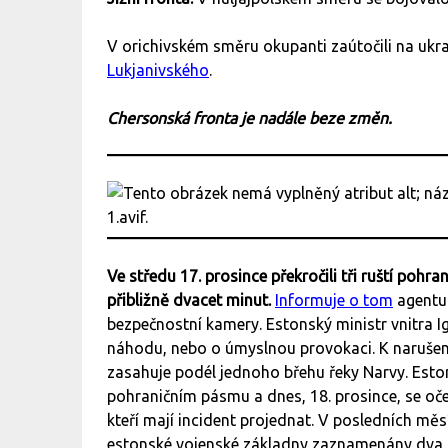
V orichivském směru okupanti zaútočili na ukra
Lukjanivského
.
Chersonská fronta je nadále beze změn.
Ve středu 17. prosince překročili tři ruští pohra
přibližně dvacet minut.
Informuje o tom
agentur
bezpečnostní kamery. Estonský ministr vnitra Ig
náhodu, nebo o úmyslnou provokaci. K narušen
zasahuje podél jednoho břehu řeky Narvy. Esto
pohraničním pásmu a dnes, 18. prosince, se oče
kteří mají incident projednat. V posledních měsí
estonské vojenské základny zaznamenány dva d